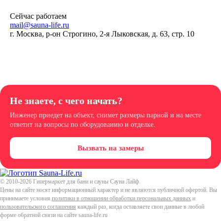
Заказать звонок
Сейчас работаем
mail@sauna-life.ru
г. Москва
,
р-он Строгино, 2-я Лыковская, д. 63, стр. 10
Не знаете, с чего начать?
Инженер приедет на объект, снимет размеры парной и на месте
ответит на вопросы по оборудованию и отделке.
Вызвать на замеры
© 2010-2026
Гипермаркет для бани и сауны Сауна Лайф
.
Цены на сайте носят информационный характер и не являются публичной офертой. Вы
принимаете условия
политики в отношении обработки персональных данных
и
пользовательского соглашения
каждый раз, когда оставляете свои данные в любой
форме обратной связи на сайте sauna-life.ru