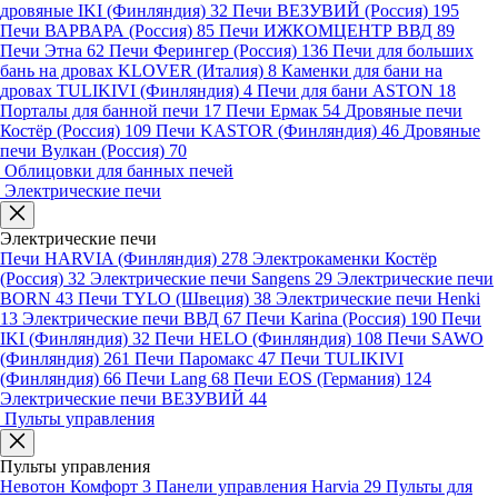
дровяные IKI (Финляндия)
32
Печи ВЕЗУВИЙ (Россия)
195
Печи ВАРВАРА (Россия)
85
Печи ИЖКОМЦЕНТР ВВД
89
Печи Этна
62
Печи Ферингер (Россия)
136
Печи для больших
бань на дровах KLOVER (Италия)
8
Каменки для бани на
дровах TULIKIVI (Финляндия)
4
Печи для бани ASTON
18
Порталы для банной печи
17
Печи Ермак
54
Дровяные печи
Костёр (Россия)
109
Печи KASTOR (Финляндия)
46
Дровяные
печи Вулкан (Россия)
70
Облицовки для банных печей
Электрические печи
Электрические печи
Печи HARVIA (Финляндия)
278
Электрокаменки Костёр
(Россия)
32
Электрические печи Sangens
29
Электрические печи
BORN
43
Печи TYLO (Швеция)
38
Электрические печи Henki
13
Электрические печи ВВД
67
Печи Karina (Россия)
190
Печи
IKI (Финляндия)
32
Печи HELO (Финляндия)
108
Печи SAWO
(Финляндия)
261
Печи Паромакс
47
Печи TULIKIVI
(Финляндия)
66
Печи Lang
68
Печи EOS (Германия)
124
Электрические печи ВЕЗУВИЙ
44
Пульты управления
Пульты управления
Невотон Комфорт
3
Панели управления Harvia
29
Пульты для