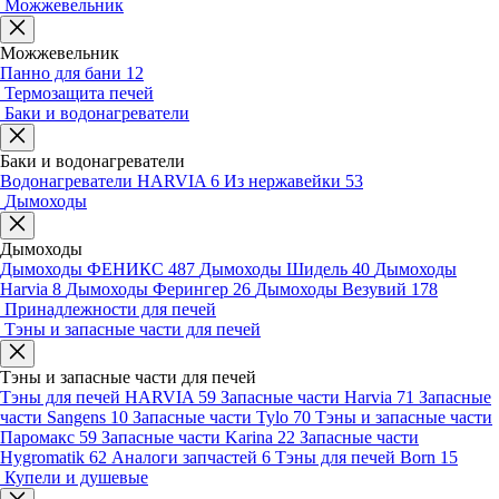
Можжевельник
Можжевельник
Панно для бани
12
Термозащита печей
Баки и водонагреватели
Баки и водонагреватели
Водонагреватели HARVIA
6
Из нержавейки
53
Дымоходы
Дымоходы
Дымоходы ФЕНИКС
487
Дымоходы Шидель
40
Дымоходы
Harvia
8
Дымоходы Ферингер
26
Дымоходы Везувий
178
Принадлежности для печей
Тэны и запасные части для печей
Тэны и запасные части для печей
Тэны для печей HARVIA
59
Запасные части Harvia
71
Запасные
части Sangens
10
Запасные части Tylo
70
Тэны и запасные части
Паромакс
59
Запасные части Karina
22
Запасные части
Hygromatik
62
Аналоги запчастей
6
Тэны для печей Born
15
Купели и душевые