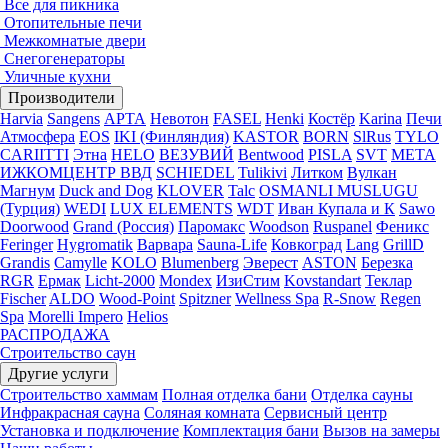
Все для пикника
Отопительные печи
Межкомнатые двери
Снегогенераторы
Уличные кухни
Производители
Harvia
Sangens
АРТА
Невотон
FASEL
Henki
Костёр
Karina
Печи
Атмосфера
EOS
IKI (Финляндия)
KASTOR
BORN
SlRus
TYLO
CARIITTI
Этна
HELO
ВЕЗУВИЙ
Bentwood
PISLA
SVT
МЕТА
ИЖКОМЦЕНТР ВВД
SCHIEDEL
Tulikivi
Литком
Вулкан
Магнум
Duck and Dog
KLOVER
Talc
OSMANLI MUSLUGU
(Турция)
WEDI
LUX ELEMENTS
WDT
Иван Купала и К
Sawo
Doorwood
Grand (Россия)
Паромакс
Woodson
Ruspanel
Феникс
Feringer
Hygromatik
Варвара
Sauna-Life
Ковкоград
Lang
GrillD
Grandis
Camylle
KOLO
Blumenberg
Эверест
ASTON
Березка
RGR
Ермак
Licht-2000
Mondex
ИзиСтим
Kovstandart
Теклар
Fischer
ALDO
Wood-Point
Spitzner
Wellness Spa
R-Snow
Regen
Spa
Morelli Impero
Helios
РАСПРОДАЖА
Строительство саун
Другие услуги
Строительство хаммам
Полная отделка бани
Отделка сауны
Инфракрасная сауна
Соляная комната
Сервисный центр
Установка и подключение
Комплектация бани
Вызов на замеры