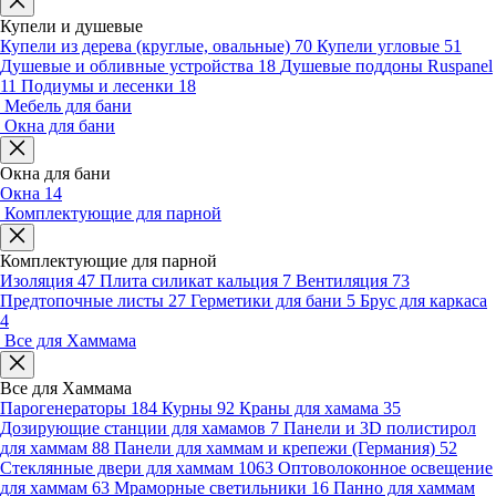
Купели и душевые
Купели из дерева (круглые, овальные)
70
Купели угловые
51
Душевые и обливные устройства
18
Душевые поддоны Ruspanel
11
Подиумы и лесенки
18
Мебель для бани
Окна для бани
Окна для бани
Окна
14
Комплектующие для парной
Комплектующие для парной
Изоляция
47
Плита силикат кальция
7
Вентиляция
73
Предтопочные листы
27
Герметики для бани
5
Брус для каркаса
4
Все для Хаммама
Все для Хаммама
Парогенераторы
184
Курны
92
Краны для хамама
35
Дозирующие станции для хамамов
7
Панели и 3D полистирол
для хаммам
88
Панели для хаммам и крепежи (Германия)
52
Стеклянные двери для хаммам
1063
Оптоволоконное освещение
для хаммам
63
Мраморные светильники
16
Панно для хаммам