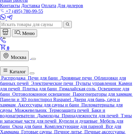
Наши работы
Контакты
Доставка
Оплата
Для дилеров
+7 (495) 780-99-55
Меню
0
Москва
Каталог
Распродажа
Печи для бани
Дровяные печи
Облицовки для
банных печей
Электрические печи
Пульты управления
Камни
для печей
Плитка для бани
Гималайская соль
Освещение для
бани
Оптоволоконное освещение
Парогенераторы для хаммам
Панели и 3D полистирол Ruspanel
Двери для бань, саун и
хаммам
Аксессуары для сауны и бани
Пиломатериалы для
сауны
Можжевельник
Термозащита печей
Баки и
водонагреватели
Дымоходы
Принадлежности для печей
Тэны
и запасные части для печей
Купели и душевые
Мебель для
бани
Окна для бани
Комплектующие для парной
Все для
Хаммама
Готовые сауны
Печное литье
Печные аксессуары