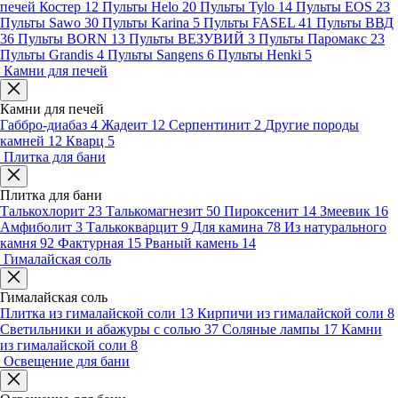
печей Костер
12
Пульты Helo
20
Пульты Tylo
14
Пульты EOS
23
Пульты Sawo
30
Пульты Karina
5
Пульты FASEL
41
Пульты ВВД
36
Пульты BORN
13
Пульты ВЕЗУВИЙ
3
Пульты Паромакс
23
Пульты Grandis
4
Пульты Sangens
6
Пульты Henki
5
Камни для печей
Камни для печей
Габбро-диабаз
4
Жадеит
12
Серпентинит
2
Другие породы
камней
12
Кварц
5
Плитка для бани
Плитка для бани
Талькохлорит
23
Талькомагнезит
50
Пироксенит
14
Змеевик
16
Амфиболит
3
Талькокварцит
9
Для камина
78
Из натурального
камня
92
Фактурная
15
Рваный камень
14
Гималайская соль
Гималайская соль
Плитка из гималайской соли
13
Кирпичи из гималайской соли
8
Светильники и абажуры с солью
37
Соляные лампы
17
Камни
из гималайской соли
8
Освещение для бани