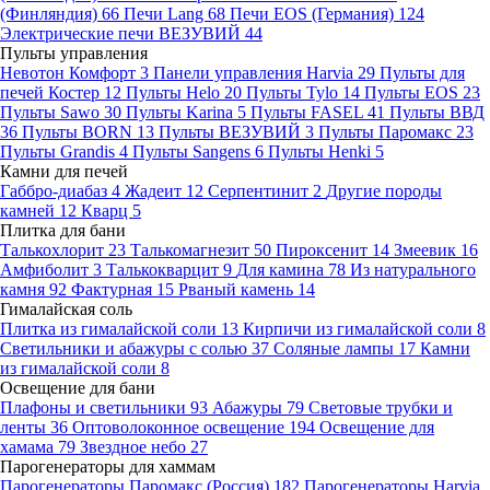
(Финляндия)
66
Печи Lang
68
Печи EOS (Германия)
124
Электрические печи ВЕЗУВИЙ
44
Пульты управления
Невотон Комфорт
3
Панели управления Harvia
29
Пульты для
печей Костер
12
Пульты Helo
20
Пульты Tylo
14
Пульты EOS
23
Пульты Sawo
30
Пульты Karina
5
Пульты FASEL
41
Пульты ВВД
36
Пульты BORN
13
Пульты ВЕЗУВИЙ
3
Пульты Паромакс
23
Пульты Grandis
4
Пульты Sangens
6
Пульты Henki
5
Камни для печей
Габбро-диабаз
4
Жадеит
12
Серпентинит
2
Другие породы
камней
12
Кварц
5
Плитка для бани
Талькохлорит
23
Талькомагнезит
50
Пироксенит
14
Змеевик
16
Амфиболит
3
Талькокварцит
9
Для камина
78
Из натурального
камня
92
Фактурная
15
Рваный камень
14
Гималайская соль
Плитка из гималайской соли
13
Кирпичи из гималайской соли
8
Светильники и абажуры с солью
37
Соляные лампы
17
Камни
из гималайской соли
8
Освещение для бани
Плафоны и светильники
93
Абажуры
79
Световые трубки и
ленты
36
Оптоволоконное освещение
194
Освещение для
хамама
79
Звездное небо
27
Парогенераторы для хаммам
Парогенераторы Паромакс (Россия)
182
Парогенераторы Harvia