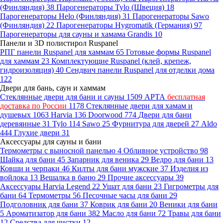
(Финляндия)
38
Парогенераторы Tylo (Швеция)
18
Парогенераторы Helo (Финляндия)
31
Парогенераторы Sawo
(Финляндия)
22
Парогенераторы Hygromatik (Германия)
97
Парогенераторы для сауны и хамама Grandis
10
Панели и 3D полистирол Ruspanel
РПГ панели Ruspanel для хаммам
65
Готовые формы Ruspanel
для хаммам
23
Комплектующие Ruspanel (клей, крепеж,
гидроизоляция)
40
Сендвич панели Ruspanel для отделки дома
122
Двери для бань, саун и хаммам
Стеклянные двери для бани и сауны
1509
АРТА
бесплатная
доставка по России
1178
Стеклянные двери для хамам и
душевых
1063
Harvia
136
Doorwood
774
Двери для бани
деревянные
31
Tylo
114
Sawo
25
Фурнитура для дверей
27
Aldo
444
Глухие двери
31
Аксессуары для сауны и бани
Термометры с выносной панелью
4
Обливное устройство
98
Шайка для бани
45
Запарник для веника
29
Ведро для бани
13
Ковши и черпаки
46
Килты для бани мужские
37
Изделия из
войлока
13
Вешалка в баню
29
Прочие аксессуары
39
Аксессуары Harvia Legend
22
Ушат для бани
23
Гигрометры для
бани
64
Термометры
56
Песочные часы для бани
29
Подголовник для бани
37
Коврик для бани
20
Веники для бани
5
Ароматизатор для бани
382
Масло для бани
72
Травы для бани
12
Средства для чистки
12