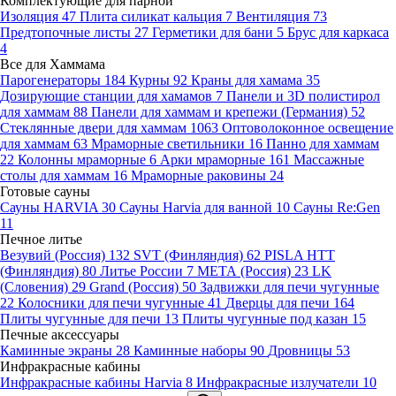
Комплектующие для парной
Изоляция
47
Плита силикат кальция
7
Вентиляция
73
Предтопочные листы
27
Герметики для бани
5
Брус для каркаса
4
Все для Хаммама
Парогенераторы
184
Курны
92
Краны для хамама
35
Дозирующие станции для хамамов
7
Панели и 3D полистирол
для хаммам
88
Панели для хаммам и крепежи (Германия)
52
Стеклянные двери для хаммам
1063
Оптоволоконное освещение
для хаммам
63
Мраморные светильники
16
Панно для хаммам
22
Колонны мраморные
6
Арки мраморные
161
Массажные
столы для хаммам
16
Мраморные раковины
24
Готовые сауны
Сауны HARVIA
30
Сауны Harvia для ванной
10
Сауны Re:Gen
11
Печное литье
Везувий (Россия)
132
SVT (Финляндия)
62
PISLA HTT
(Финляндия)
80
Литье России
7
МЕТА (Россия)
23
LK
(Словения)
29
Grand (Россия)
50
Задвижки для печи чугунные
22
Колосники для печи чугунные
41
Дверцы для печи
164
Плиты чугунные для печи
13
Плиты чугунные под казан
15
Печные аксессуары
Каминные экраны
28
Каминные наборы
90
Дровницы
53
Инфракрасные кабины
Инфракрасные кабины Harvia
8
Инфракрасные излучатели
10