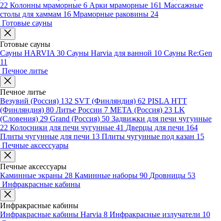
22
Колонны мраморные
6
Арки мраморные
161
Массажные
столы для хаммам
16
Мраморные раковины
24
Готовые сауны
Готовые сауны
Сауны HARVIA
30
Сауны Harvia для ванной
10
Сауны Re:Gen
11
Печное литье
Печное литье
Везувий (Россия)
132
SVT (Финляндия)
62
PISLA HTT
(Финляндия)
80
Литье России
7
МЕТА (Россия)
23
LK
(Словения)
29
Grand (Россия)
50
Задвижки для печи чугунные
22
Колосники для печи чугунные
41
Дверцы для печи
164
Плиты чугунные для печи
13
Плиты чугунные под казан
15
Печные аксессуары
Печные аксессуары
Каминные экраны
28
Каминные наборы
90
Дровницы
53
Инфракрасные кабины
Инфракрасные кабины
Инфракрасные кабины Harvia
8
Инфракрасные излучатели
10