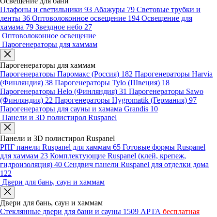
Освещение для бани
Плафоны и светильники
93
Абажуры
79
Световые трубки и
ленты
36
Оптоволоконное освещение
194
Освещение для
хамама
79
Звездное небо
27
Оптоволоконное освещение
Парогенераторы для хаммам
Парогенераторы для хаммам
Парогенераторы Паромакс (Россия)
182
Парогенераторы Harvia
(Финляндия)
38
Парогенераторы Tylo (Швеция)
18
Парогенераторы Helo (Финляндия)
31
Парогенераторы Sawo
(Финляндия)
22
Парогенераторы Hygromatik (Германия)
97
Парогенераторы для сауны и хамама Grandis
10
Панели и 3D полистирол Ruspanel
Панели и 3D полистирол Ruspanel
РПГ панели Ruspanel для хаммам
65
Готовые формы Ruspanel
для хаммам
23
Комплектующие Ruspanel (клей, крепеж,
гидроизоляция)
40
Сендвич панели Ruspanel для отделки дома
122
Двери для бань, саун и хаммам
Двери для бань, саун и хаммам
Стеклянные двери для бани и сауны
1509
АРТА
бесплатная