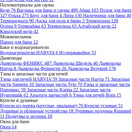
Пиломатериалы для сауны
Кедр
76
Вагонка для бани и сауны
489
Абаш
103
Полок для бани
327
Ольха
275
Брус для бани
4
Липа
130
Наличники для бани
40
Терморадиата
90
Доска для пола в баню
2
Термоосина
128
Осина
9
Термоабаш
63
Термоольха
63
Алтайский кедр
22
Канадский кедр
42
Можжевельник
Панно для бани
12
Баки и водонагреватели
Водонагреватели HARVIA
6
Из нержавейки
53
Дымоходы
Дымоходы ФЕНИКС
487
Дымоходы Шидель
40
Дымоходы
Harvia
8
Дымоходы Ферингер
26
Дымоходы Везувий
178
Тэны и запасные части для печей
Тэны для печей HARVIA
59
Запасные части Harvia
71
Запасные
части Sangens
10
Запасные части Tylo
70
Тэны и запасные части
Паромакс
59
Запасные части Karina
22
Запасные части
Hygromatik
62
Аналоги запчастей
6
Тэны для печей Born
15
Купели и душевые
Купели из дерева (круглые, овальные)
70
Купели угловые
51
Душевые и обливные устройства
18
Душевые поддоны Ruspanel
11
Подиумы и лесенки
18
Окна для бани
Окна
14