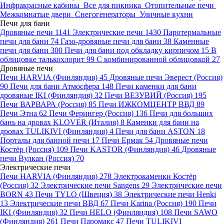
Инфракрасные кабины
Все для пикника
Отопительные печи
Межкомнатые двери
Снегогенераторы
Уличные кухни
Печи для бани
Дровяные печи
1141
Электрические печи
1430
Паротермальные
печи для бани
74
Газо-дровяные печи для бани
38
Каменные
печи для бани
300
Печи для бани под обкладку кирпичом
15
В
облицовке талькохлорит
99
С комбинированной облицовкой
27
Дровяные печи
Печи HARVIA (Финляндия)
45
Дровяные печи Эверест (Россия)
90
Печи для бани Атмосфера
148
Печи каменки для бани
дровяные IKI (Финляндия)
32
Печи ВЕЗУВИЙ (Россия)
195
Печи ВАРВАРА (Россия)
85
Печи ИЖКОМЦЕНТР ВВД
89
Печи Этна
62
Печи Ферингер (Россия)
136
Печи для больших
бань на дровах KLOVER (Италия)
8
Каменки для бани на
дровах TULIKIVI (Финляндия)
4
Печи для бани ASTON
18
Порталы для банной печи
17
Печи Ермак
54
Дровяные печи
Костёр (Россия)
109
Печи KASTOR (Финляндия)
46
Дровяные
печи Вулкан (Россия)
70
Электрические печи
Печи HARVIA (Финляндия)
278
Электрокаменки Костёр
(Россия)
32
Электрические печи Sangens
29
Электрические печи
BORN
43
Печи TYLO (Швеция)
38
Электрические печи Henki
13
Электрические печи ВВД
67
Печи Karina (Россия)
190
Печи
IKI (Финляндия)
32
Печи HELO (Финляндия)
108
Печи SAWO
(Финляндия)
261
Печи Паромакс
47
Печи TULIKIVI