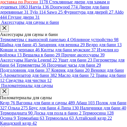
доставка по России
1178
Стеклянные двери для хамам и
душевых
1063
Harvia
136
Doorwood
774
Двери для бани
деревянные
31
Tylo
114
Sawo
25
Фурнитура для дверей
27
Aldo
444
Глухие двери
31
Аксессуары для сауны и бани
Аксессуары для сауны и бани
Термометры с выносной панелью
4
Обливное устройство
98
Шайка для бани
45
Запарник для веника
29
Ведро для бани
13
Ковши и черпаки
46
Килты для бани мужские
37
Изделия из
войлока
13
Вешалка в баню
29
Прочие аксессуары
39
Аксессуары Harvia Legend
22
Ушат для бани
23
Гигрометры для
бани
64
Термометры
56
Песочные часы для бани
29
Подголовник для бани
37
Коврик для бани
20
Веники для бани
5
Ароматизатор для бани
382
Масло для бани
72
Травы для бани
12
Средства для чистки
12
Пиломатериалы для сауны
Пиломатериалы для сауны
Кедр
76
Вагонка для бани и сауны
489
Абаш
103
Полок для бани
327
Ольха
275
Брус для бани
4
Липа
130
Наличники для бани
40
Терморадиата
90
Доска для пола в баню
2
Термоосина
128
Осина
9
Термоабаш
63
Термоольха
63
Алтайский кедр
22
Канадский кедр
42