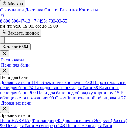
Москва
О компании
Доставка
Оплата
Гарантия
Контакты
8 800 500-47-13
+7 (495) 780-99-55
пн-пт: 9:00-19:00, сб: до 15:00
Заказать звонок
Каталог 6564
Распродажа
Печи для бани
Печи для бани
Дровяные печи
1141
Электрические печи
1430
Паротермальные
печи для бани
74
Газо-дровяные печи для бани
38
Каменные
печи для бани
300
Печи для бани под обкладку кирпичом
15
В
облицовке талькохлорит
99
С комбинированной облицовкой
27
Дровяные печи
Дровяные печи
Печи HARVIA (Финляндия)
45
Дровяные печи Эверест (Россия)
90
Печи для бани Атмосфера
148
Печи каменки для бани