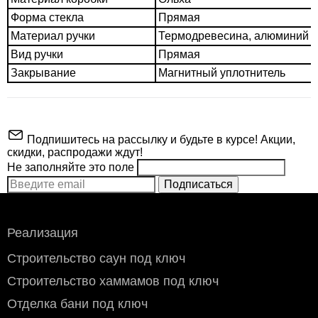
Форма стекла
Прямая
Материал ручки
Термодревесина, алюминий
Вид ручки
Прямая
Закрывание
Магнитный уплотнитель
Подпишитесь на рассылку и будьте в курсе! Акции,
скидки, распродажи ждут!
Не заполняйте это поле
Подписаться
ВНИМАНИЕ!
Реализация
Производитель
Doorwood
Строительство саун под ключ
Цвет стекла
С фотопечатью
Строительство хаммамов под ключ
53.800
Материал коробки
Ольха
Отделка бани под ключ
Стоимость доставки по Москве (в пределах МКАД)
:
Дверь для сауны DoorWood Престиж А014 с