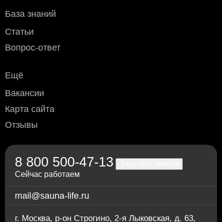
- мелкогабаритного груза (до 50х40х70 см) - 800 рублей
- крупногабаритного - 1200 рублей
База знаний
Условия оплаты
Статьи
Наличный расчёт
: возможен при доставке курьером или
Вопрос-ответ
самовывозе (Москва и область).
Безналичный расчёт
:
Ещё
Дебетовой или кредитной пластиковой картой
при
самовывозе с нашего склада в Москве, а также при
Вакансии
доставке водителем по Москве и области
(необходимо уточнить перед доставкой)
Карта сайта
Переводом по счёту: для физлиц — через любой
Отзывы
банк; для юрлиц и ИП — без НДС, по
предварительной заявке.
Через приложение Сбербанк онлайн
Переводом на карту Сбербанка
8 800 500-47-13
По счету в отделении любого банка
Заказать звонок
Сейчас работаем
mail@sauna-life.ru
г. Москва
,
р-он Строгино, 2-я Лыковская, д. 63,