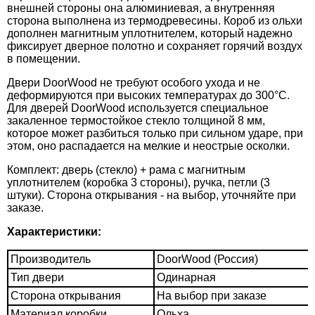
внешней стороны она алюминиевая, а внутренняя
сторона выполнена из термодревесины. Короб из ольхи
дополнен магнитным уплотнителем, который надежно
фиксирует дверное полотно и сохраняет горячий воздух
в помещении.
Двери DoorWood не требуют особого ухода и не
деформируются при высоких температурах до 300°C.
Для дверей DoorWood используется специальное
закаленное термостойкое стекло толщиной 8 мм,
которое может разбиться только при сильном ударе, при
этом, оно распадается на мелкие и неострые осколки.
Комплект: дверь (стекло) + рама с магнитным
уплотнителем (коробка 3 стороны), ручка, петли (3
штуки). Сторона открывания - на выбор, уточняйте при
заказе.
Характеристики:
Производитель
DoorWood (Россия)
Тип двери
Одинарная
Сторона открывания
На выбор при заказе
Материал коробки
Ольха