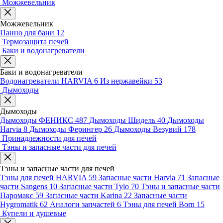
Можжевельник
Можжевельник
Панно для бани
12
Термозащита печей
Баки и водонагреватели
Баки и водонагреватели
Водонагреватели HARVIA
6
Из нержавейки
53
Дымоходы
Дымоходы
Дымоходы ФЕНИКС
487
Дымоходы Шидель
40
Дымоходы
Harvia
8
Дымоходы Ферингер
26
Дымоходы Везувий
178
Принадлежности для печей
Тэны и запасные части для печей
Тэны и запасные части для печей
Тэны для печей HARVIA
59
Запасные части Harvia
71
Запасные
части Sangens
10
Запасные части Tylo
70
Тэны и запасные части
Паромакс
59
Запасные части Karina
22
Запасные части
Hygromatik
62
Аналоги запчастей
6
Тэны для печей Born
15
Купели и душевые