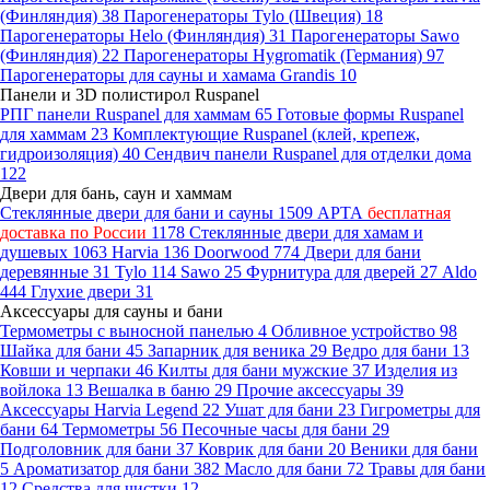
(Финляндия)
38
Парогенераторы Tylo (Швеция)
18
Парогенераторы Helo (Финляндия)
31
Парогенераторы Sawo
(Финляндия)
22
Парогенераторы Hygromatik (Германия)
97
Парогенераторы для сауны и хамама Grandis
10
Панели и 3D полистирол Ruspanel
РПГ панели Ruspanel для хаммам
65
Готовые формы Ruspanel
для хаммам
23
Комплектующие Ruspanel (клей, крепеж,
гидроизоляция)
40
Сендвич панели Ruspanel для отделки дома
122
Двери для бань, саун и хаммам
Стеклянные двери для бани и сауны
1509
АРТА
бесплатная
доставка по России
1178
Стеклянные двери для хамам и
душевых
1063
Harvia
136
Doorwood
774
Двери для бани
деревянные
31
Tylo
114
Sawo
25
Фурнитура для дверей
27
Aldo
444
Глухие двери
31
Аксессуары для сауны и бани
Термометры с выносной панелью
4
Обливное устройство
98
Шайка для бани
45
Запарник для веника
29
Ведро для бани
13
Ковши и черпаки
46
Килты для бани мужские
37
Изделия из
войлока
13
Вешалка в баню
29
Прочие аксессуары
39
Аксессуары Harvia Legend
22
Ушат для бани
23
Гигрометры для
бани
64
Термометры
56
Песочные часы для бани
29
Подголовник для бани
37
Коврик для бани
20
Веники для бани
5
Ароматизатор для бани
382
Масло для бани
72
Травы для бани
12
Средства для чистки
12