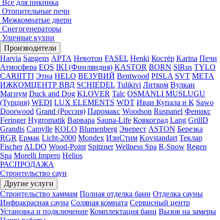
Все для пикника
Отопительные печи
Межкомнатые двери
Снегогенераторы
Уличные кухни
Производители
Harvia
Sangens
АРТА
Невотон
FASEL
Henki
Костёр
Karina
Печи
Атмосфера
EOS
IKI (Финляндия)
KASTOR
BORN
SlRus
TYLO
CARIITTI
Этна
HELO
ВЕЗУВИЙ
Bentwood
PISLA
SVT
МЕТА
ИЖКОМЦЕНТР ВВД
SCHIEDEL
Tulikivi
Литком
Вулкан
Магнум
Duck and Dog
KLOVER
Talc
OSMANLI MUSLUGU
(Турция)
WEDI
LUX ELEMENTS
WDT
Иван Купала и К
Sawo
Doorwood
Grand (Россия)
Паромакс
Woodson
Ruspanel
Феникс
Feringer
Hygromatik
Варвара
Sauna-Life
Ковкоград
Lang
GrillD
Grandis
Camylle
KOLO
Blumenberg
Эверест
ASTON
Березка
RGR
Ермак
Licht-2000
Mondex
ИзиСтим
Kovstandart
Теклар
Fischer
ALDO
Wood-Point
Spitzner
Wellness Spa
R-Snow
Regen
Spa
Morelli Impero
Helios
РАСПРОДАЖА
Строительство саун
Другие услуги
Строительство хаммам
Полная отделка бани
Отделка сауны
Инфракрасная сауна
Соляная комната
Сервисный центр
Установка и подключение
Комплектация бани
Вызов на замеры