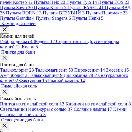
печей Костер
12
Пульты Helo
20
Пульты Tylo
14
Пульты EOS
23
Пульты Sawo
30
Пульты Karina
5
Пульты FASEL
41
Пульты ВВД
36
Пульты BORN
13
Пульты ВЕЗУВИЙ
3
Пульты Паромакс
23
Пульты Grandis
4
Пульты Sangens
6
Пульты Henki
5
Камни для печей
Камни для печей
Габбро-диабаз
4
Жадеит
12
Серпентинит
2
Другие породы
камней
12
Кварц
5
Плитка для бани
Плитка для бани
Талькохлорит
23
Талькомагнезит
50
Пироксенит
14
Змеевик
16
Амфиболит
3
Талькокварцит
9
Для камина
78
Из натурального
камня
92
Фактурная
15
Рваный камень
14
Гималайская соль
Гималайская соль
Плитка из гималайской соли
13
Кирпичи из гималайской соли
8
Светильники и абажуры с солью
37
Соляные лампы
17
Камни
из гималайской соли
8
Освещение для бани