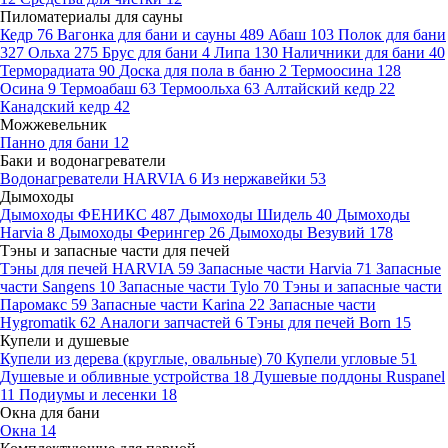
Пиломатериалы для сауны
Кедр
76
Вагонка для бани и сауны
489
Абаш
103
Полок для бани
327
Ольха
275
Брус для бани
4
Липа
130
Наличники для бани
40
Терморадиата
90
Доска для пола в баню
2
Термоосина
128
Осина
9
Термоабаш
63
Термоольха
63
Алтайский кедр
22
Канадский кедр
42
Можжевельник
Панно для бани
12
Баки и водонагреватели
Водонагреватели HARVIA
6
Из нержавейки
53
Дымоходы
Дымоходы ФЕНИКС
487
Дымоходы Шидель
40
Дымоходы
Harvia
8
Дымоходы Ферингер
26
Дымоходы Везувий
178
Тэны и запасные части для печей
Тэны для печей HARVIA
59
Запасные части Harvia
71
Запасные
части Sangens
10
Запасные части Tylo
70
Тэны и запасные части
Паромакс
59
Запасные части Karina
22
Запасные части
Hygromatik
62
Аналоги запчастей
6
Тэны для печей Born
15
Купели и душевые
Купели из дерева (круглые, овальные)
70
Купели угловые
51
Душевые и обливные устройства
18
Душевые поддоны Ruspanel
11
Подиумы и лесенки
18
Окна для бани
Окна
14