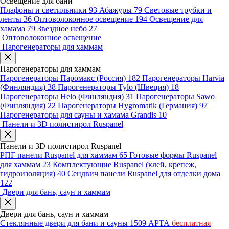
Освещение для бани
Плафоны и светильники
93
Абажуры
79
Световые трубки и
ленты
36
Оптоволоконное освещение
194
Освещение для
хамама
79
Звездное небо
27
Оптоволоконное освещение
Парогенераторы для хаммам
Парогенераторы для хаммам
Парогенераторы Паромакс (Россия)
182
Парогенераторы Harvia
(Финляндия)
38
Парогенераторы Tylo (Швеция)
18
Парогенераторы Helo (Финляндия)
31
Парогенераторы Sawo
(Финляндия)
22
Парогенераторы Hygromatik (Германия)
97
Парогенераторы для сауны и хамама Grandis
10
Панели и 3D полистирол Ruspanel
Панели и 3D полистирол Ruspanel
РПГ панели Ruspanel для хаммам
65
Готовые формы Ruspanel
для хаммам
23
Комплектующие Ruspanel (клей, крепеж,
гидроизоляция)
40
Сендвич панели Ruspanel для отделки дома
122
Двери для бань, саун и хаммам
Двери для бань, саун и хаммам
Стеклянные двери для бани и сауны
1509
АРТА
бесплатная