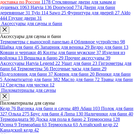
доставка по России
1178
Стеклянные двери для хамам и
душевых
1063
Harvia
136
Doorwood
774
Двери для бани
деревянные
31
Tylo
114
Sawo
25
Фурнитура для дверей
27
Aldo
444
Глухие двери
31
Аксессуары для сауны и бани
Аксессуары для сауны и бани
Термометры с выносной панелью
4
Обливное устройство
98
Шайка для бани
45
Запарник для веника
29
Ведро для бани
13
Ковши и черпаки
46
Килты для бани мужские
37
Изделия из
войлока
13
Вешалка в баню
29
Прочие аксессуары
39
Аксессуары Harvia Legend
22
Ушат для бани
23
Гигрометры для
бани
64
Термометры
56
Песочные часы для бани
29
Подголовник для бани
37
Коврик для бани
20
Веники для бани
5
Ароматизатор для бани
382
Масло для бани
72
Травы для бани
12
Средства для чистки
12
Пиломатериалы для сауны
Пиломатериалы для сауны
Кедр
76
Вагонка для бани и сауны
489
Абаш
103
Полок для бани
327
Ольха
275
Брус для бани
4
Липа
130
Наличники для бани
40
Терморадиата
90
Доска для пола в баню
2
Термоосина
128
Осина
9
Термоабаш
63
Термоольха
63
Алтайский кедр
22
Канадский кедр
42