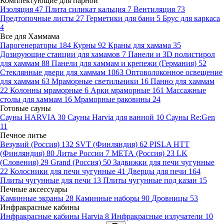
Комплектующие для парной
Изоляция
47
Плита силикат кальция
7
Вентиляция
73
Предтопочные листы
27
Герметики для бани
5
Брус для каркаса
4
Все для Хаммама
Парогенераторы
184
Курны
92
Краны для хамама
35
Дозирующие станции для хамамов
7
Панели и 3D полистирол
для хаммам
88
Панели для хаммам и крепежи (Германия)
52
Стеклянные двери для хаммам
1063
Оптоволоконное освещение
для хаммам
63
Мраморные светильники
16
Панно для хаммам
22
Колонны мраморные
6
Арки мраморные
161
Массажные
столы для хаммам
16
Мраморные раковины
24
Готовые сауны
Сауны HARVIA
30
Сауны Harvia для ванной
10
Сауны Re:Gen
11
Печное литье
Везувий (Россия)
132
SVT (Финляндия)
62
PISLA HTT
(Финляндия)
80
Литье России
7
МЕТА (Россия)
23
LK
(Словения)
29
Grand (Россия)
50
Задвижки для печи чугунные
22
Колосники для печи чугунные
41
Дверцы для печи
164
Плиты чугунные для печи
13
Плиты чугунные под казан
15
Печные аксессуары
Каминные экраны
28
Каминные наборы
90
Дровницы
53
Инфракрасные кабины
Инфракрасные кабины Harvia
8
Инфракрасные излучатели
10