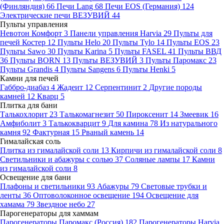
(Финляндия)
66
Печи Lang
68
Печи EOS (Германия)
124
Электрические печи ВЕЗУВИЙ
44
Пульты управления
Невотон Комфорт
3
Панели управления Harvia
29
Пульты для
печей Костер
12
Пульты Helo
20
Пульты Tylo
14
Пульты EOS
23
Пульты Sawo
30
Пульты Karina
5
Пульты FASEL
41
Пульты ВВД
36
Пульты BORN
13
Пульты ВЕЗУВИЙ
3
Пульты Паромакс
23
Пульты Grandis
4
Пульты Sangens
6
Пульты Henki
5
Камни для печей
Габбро-диабаз
4
Жадеит
12
Серпентинит
2
Другие породы
камней
12
Кварц
5
Плитка для бани
Талькохлорит
23
Талькомагнезит
50
Пироксенит
14
Змеевик
16
Амфиболит
3
Талькокварцит
9
Для камина
78
Из натурального
камня
92
Фактурная
15
Рваный камень
14
Гималайская соль
Плитка из гималайской соли
13
Кирпичи из гималайской соли
8
Светильники и абажуры с солью
37
Соляные лампы
17
Камни
из гималайской соли
8
Освещение для бани
Плафоны и светильники
93
Абажуры
79
Световые трубки и
ленты
36
Оптоволоконное освещение
194
Освещение для
хамама
79
Звездное небо
27
Парогенераторы для хаммам
Парогенераторы Паромакс (Россия)
182
Парогенераторы Harvia