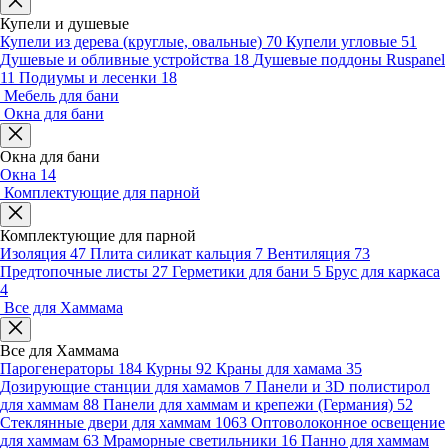
Купели и душевые
Купели из дерева (круглые, овальные)
70
Купели угловые
51
Душевые и обливные устройства
18
Душевые поддоны Ruspanel
11
Подиумы и лесенки
18
Мебель для бани
Окна для бани
Окна для бани
Окна
14
Комплектующие для парной
Комплектующие для парной
Изоляция
47
Плита силикат кальция
7
Вентиляция
73
Предтопочные листы
27
Герметики для бани
5
Брус для каркаса
4
Все для Хаммама
Все для Хаммама
Парогенераторы
184
Курны
92
Краны для хамама
35
Дозирующие станции для хамамов
7
Панели и 3D полистирол
для хаммам
88
Панели для хаммам и крепежи (Германия)
52
Стеклянные двери для хаммам
1063
Оптоволоконное освещение
для хаммам
63
Мраморные светильники
16
Панно для хаммам