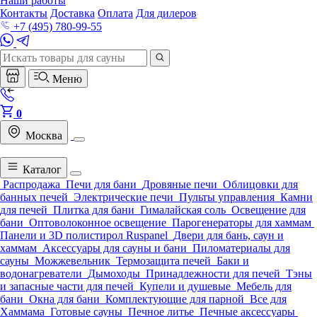
Наши работы
Контакты
Доставка
Оплата
Для дилеров
+7 (495) 780-99-55
Меню
0
Москва
Каталог
Распродажа
Печи для бани
Дровяные печи
Облицовки для
банных печей
Электрические печи
Пульты управления
Камни
для печей
Плитка для бани
Гималайская соль
Освещение для
бани
Оптоволоконное освещение
Парогенераторы для хаммам
Панели и 3D полистирол Ruspanel
Двери для бань, саун и
хаммам
Аксессуары для сауны и бани
Пиломатериалы для
сауны
Можжевельник
Термозащита печей
Баки и
водонагреватели
Дымоходы
Принадлежности для печей
Тэны
и запасные части для печей
Купели и душевые
Мебель для
бани
Окна для бани
Комплектующие для парной
Все для
Хаммама
Готовые сауны
Печное литье
Печные аксессуары