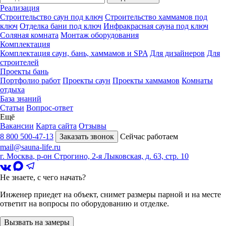
Реализация
Строительство саун под ключ
Строительство хаммамов под
ключ
Отделка бани под ключ
Инфракрасная сауна под ключ
Соляная комната
Монтаж оборудования
Комплектация
Комплектация саун, бань, хаммамов и SPA
Для дизайнеров
Для
строителей
Проекты бань
Портфолио работ
Проекты саун
Проекты хаммамов
Комнаты
отдыха
База знаний
Статьи
Вопрос-ответ
Ещё
Вакансии
Карта сайта
Отзывы
8 800 500-47-13
Заказать звонок
Сейчас работаем
mail@sauna-life.ru
г. Москва
,
р-он Строгино, 2-я Лыковская, д. 63, стр. 10
Не знаете, с чего начать?
Инженер приедет на объект, снимет размеры парной и на месте
ответит на вопросы по оборудованию и отделке.
Вызвать на замеры