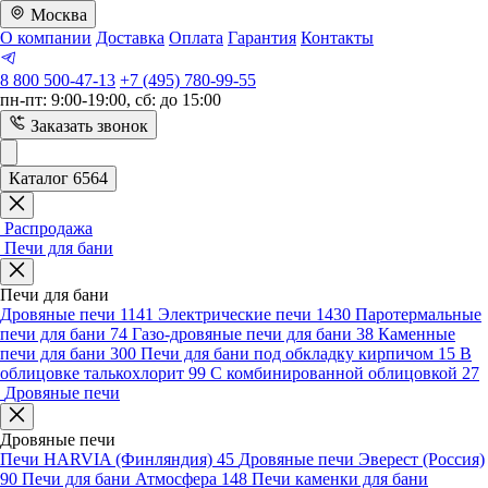
Москва
О компании
Доставка
Оплата
Гарантия
Контакты
8 800 500-47-13
+7 (495) 780-99-55
пн-пт: 9:00-19:00, сб: до 15:00
Заказать звонок
Каталог 6564
Распродажа
Печи для бани
Печи для бани
Дровяные печи
1141
Электрические печи
1430
Паротермальные
печи для бани
74
Газо-дровяные печи для бани
38
Каменные
печи для бани
300
Печи для бани под обкладку кирпичом
15
В
облицовке талькохлорит
99
С комбинированной облицовкой
27
Дровяные печи
Дровяные печи
Печи HARVIA (Финляндия)
45
Дровяные печи Эверест (Россия)
90
Печи для бани Атмосфера
148
Печи каменки для бани