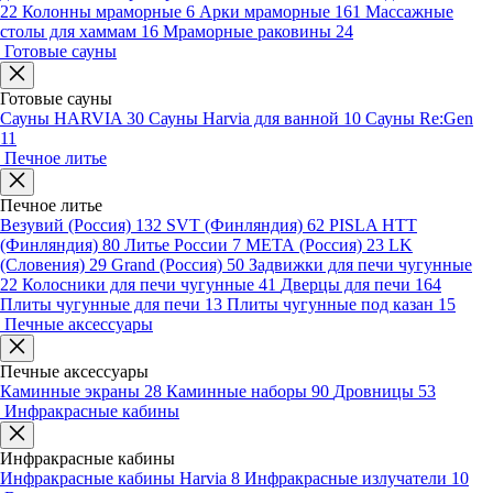
22
Колонны мраморные
6
Арки мраморные
161
Массажные
столы для хаммам
16
Мраморные раковины
24
Готовые сауны
Готовые сауны
Сауны HARVIA
30
Сауны Harvia для ванной
10
Сауны Re:Gen
11
Печное литье
Печное литье
Везувий (Россия)
132
SVT (Финляндия)
62
PISLA HTT
(Финляндия)
80
Литье России
7
МЕТА (Россия)
23
LK
(Словения)
29
Grand (Россия)
50
Задвижки для печи чугунные
22
Колосники для печи чугунные
41
Дверцы для печи
164
Плиты чугунные для печи
13
Плиты чугунные под казан
15
Печные аксессуары
Печные аксессуары
Каминные экраны
28
Каминные наборы
90
Дровницы
53
Инфракрасные кабины
Инфракрасные кабины
Инфракрасные кабины Harvia
8
Инфракрасные излучатели
10