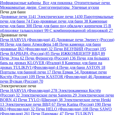
Инфракрасные кабины
Все для пикника
Отопительные печи
Межкомнатые двери
Снегогенераторы
Уличные кухни
Печи для бани
Дровяные печи
1141
Электрические печи
1430
Паротермальные
печи для бани
74
Газо-дровяные печи для бани
38
Каменные
печи для бани
300
Печи для бани под обкладку кирпичом
15
В
облицовке талькохлорит
99
С комбинированной облицовкой
27
Дровяные печи
Печи HARVIA (Финляндия)
45
Дровяные печи Эверест (Россия)
90
Печи для бани Атмосфера
148
Печи каменки для бани
дровяные IKI (Финляндия)
32
Печи ВЕЗУВИЙ (Россия)
195
Печи ВАРВАРА (Россия)
85
Печи ИЖКОМЦЕНТР ВВД
89
Печи Этна
62
Печи Ферингер (Россия)
136
Печи для больших
бань на дровах KLOVER (Италия)
8
Каменки для бани на
дровах TULIKIVI (Финляндия)
4
Печи для бани ASTON
18
Порталы для банной печи
17
Печи Ермак
54
Дровяные печи
Костёр (Россия)
109
Печи KASTOR (Финляндия)
46
Дровяные
печи Вулкан (Россия)
70
Электрические печи
Печи HARVIA (Финляндия)
278
Электрокаменки Костёр
(Россия)
32
Электрические печи Sangens
29
Электрические печи
BORN
43
Печи TYLO (Швеция)
38
Электрические печи Henki
13
Электрические печи ВВД
67
Печи Karina (Россия)
190
Печи
IKI (Финляндия)
32
Печи HELO (Финляндия)
108
Печи SAWO
(Финляндия)
261
Печи Паромакс
47
Печи TULIKIVI