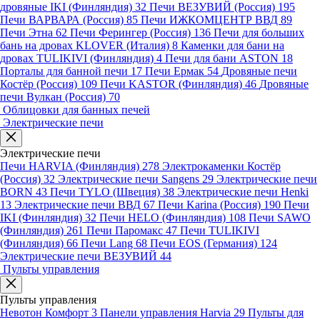
дровяные IKI (Финляндия)
32
Печи ВЕЗУВИЙ (Россия)
195
Печи ВАРВАРА (Россия)
85
Печи ИЖКОМЦЕНТР ВВД
89
Печи Этна
62
Печи Ферингер (Россия)
136
Печи для больших
бань на дровах KLOVER (Италия)
8
Каменки для бани на
дровах TULIKIVI (Финляндия)
4
Печи для бани ASTON
18
Порталы для банной печи
17
Печи Ермак
54
Дровяные печи
Костёр (Россия)
109
Печи KASTOR (Финляндия)
46
Дровяные
печи Вулкан (Россия)
70
Облицовки для банных печей
Электрические печи
Электрические печи
Печи HARVIA (Финляндия)
278
Электрокаменки Костёр
(Россия)
32
Электрические печи Sangens
29
Электрические печи
BORN
43
Печи TYLO (Швеция)
38
Электрические печи Henki
13
Электрические печи ВВД
67
Печи Karina (Россия)
190
Печи
IKI (Финляндия)
32
Печи HELO (Финляндия)
108
Печи SAWO
(Финляндия)
261
Печи Паромакс
47
Печи TULIKIVI
(Финляндия)
66
Печи Lang
68
Печи EOS (Германия)
124
Электрические печи ВЕЗУВИЙ
44
Пульты управления
Пульты управления
Невотон Комфорт
3
Панели управления Harvia
29
Пульты для