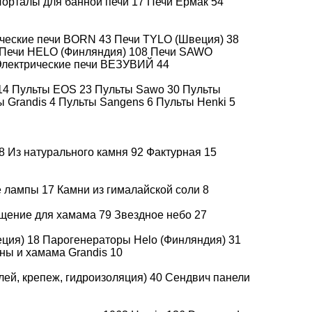
орталы для банной печи
17
Печи Ермак
54
Купить в 1 клик
ические печи BORN
43
Печи TYLO (Швеция)
38
Печи HELO (Финляндия)
108
Печи SAWO
лектрические печи ВЕЗУВИЙ
44
Доставка
Подробнее
14
Пульты EOS
23
Пульты Sawo
30
Пульты
ы Grandis
4
Пульты Sangens
6
Пульты Henki
5
Оплата
Подробнее
8
Из натурального камня
92
Фактурная
15
е лампы
17
Камни из гималайской соли
8
нспортной компании Вашего города
щение для хамама
79
Звездное небо
27
еция)
18
Парогенераторы Helo (Финляндия)
31
ны и хамама Grandis
10
лей, крепеж, гидроизоляция)
40
Сендвич панели
й