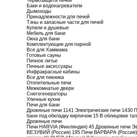
Термозащита печей
мм.
Баки и водонагреватели
Дымоходы
Принадлежности для печей
Код товара: 011802
(Для менеджера)
Тэны и запасные части для печей
Купели и душевые
НОВИНКА
Мебель для бани
Окна для бани
Комплектующие для парной
Все для Хаммама
Готовые сауны
Печное литье
Печные аксессуары
Инфракрасные кабины
Все для пикника
Отопительные печи
Межкомнатые двери
Снегогенераторы
Уличные кухни
Печи для бани
Дровяные печи
1141
Электрические печи
1430
П
бани под обкладку кирпичом
15
В облицовке та
Дровяные печи
Печи HARVIA (Финляндия)
45
Дровяные печи Эв
ВЕЗУВИЙ (Россия)
195
Печи ВАРВАРА (Россия