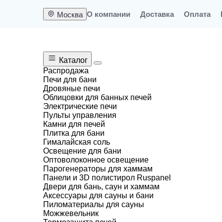
О компании
Доставка
Оплата
Москва
Каталог
Распродажа
Печи для бани
Дровяные печи
Меню
Облицовки для банных печей
Электрические печи
0
Пульты управления
Камни для печей
Москва
Плитка для бани
Гималайская соль
Освещение для бани
Оптоволоконное освещение
Парогенераторы для хаммам
Главная
Каталог
АРТА
Двери АРТА дл
Панели и 3D полистирол Ruspanel
с вертикальной ручкой, 2000х700 мм.
Двери для бань, саун и хаммам
Аксессуары для сауны и бани
Пиломатериалы для сауны
Дверь для хаммам АРТА П
Можжевельник