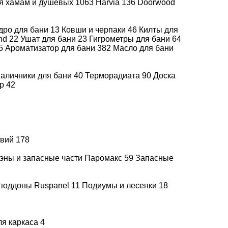
ля хамам и душевых
1063
Harvia
136
Doorwood
дро для бани
13
Ковши и черпаки
46
Килты для
end
22
Ушат для бани
23
Гигрометры для бани
64
5
Ароматизатор для бани
382
Масло для бани
аличники для бани
40
Терморадиата
90
Доска
др
42
увий
178
эны и запасные части Паромакс
59
Запасные
поддоны Ruspanel
11
Подиумы и лесенки
18
а каждый
Все способы
 лет
оплаты
ля каркаса
4