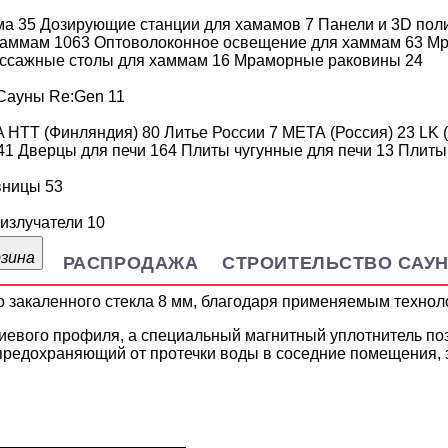
ма
35
Дозирующие станции для хамамов
7
Панели и 3D пол
Доставка и оплата
Варианты
 хаммам
1063
Оптоволоконное освещение для хаммам
63
Мр
ссажные столы для хаммам
16
Мраморные раковины
24
Сауны Re:Gen
11
A HTT (Финляндия)
80
Литье России
7
МЕТА (Россия)
23
LK 
ДЛЯ ХАММАМ АРТА ПР
41
Дверцы для печи
164
Плиты чугунные для печи
13
Плиты
ТИКАЛЬНОЙ РУЧКОЙ, 20
вницы
53
излучатели
10
ля помещений с повышенной влажностью (турецких парных,
рзина
РАСПРОДАЖА
СТРОИТЕЛЬСТВО САУ
бухает и гниет от влаги.
 закаленного стекла 8 мм, благодаря применяемым техноло
евого профиля, а специальный магнитный уплотнитель поз
 предохраняющий от протечки воды в соседние помещения, 