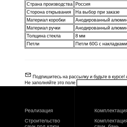
Страна производства
Россия
Сторона открывания
На выбор при заказе
Материал коробки
Анодированный алюми
Материал ручки
Анодированный алюми
Толщина стекла
8 мм
Петли
Петли 60G c накладкам
Подпишитесь на рассылку и будьте в курсе! 
Не заполняйте это поле
ВНИМАНИЕ!
Реализация
Комплектаци
Производитель
Строительство
Комплектаци
Цвет стекла
саун под ключ
саун, бань,
Стоимость доставки по Москве (в пред