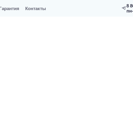
8 8
Гарантия
Контакты
пн-
я хамам
Двери Арта "Престиж с вертикальной ручкой"
рестиж Прозрачная с вертикал