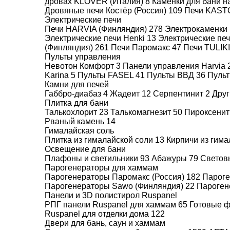
дровах KLOVER (Италия)
8
Каменки для бани н
Дровяные печи Костёр (Россия)
109
Печи KAST
Электрические печи
Печи HARVIA (Финляндия)
278
Электрокаменки 
Электрические печи Henki
13
Электрические пе
(Финляндия)
261
Печи Паромакс
47
Печи TULIK
Пульты управления
Невотон Комфорт
3
Панели управления Harvia
Karina
5
Пульты FASEL
41
Пульты ВВД
36
Пуль
Камни для печей
Габбро-диабаз
4
Жадеит
12
Серпентинит
2
Друг
Плитка для бани
Талькохлорит
23
Талькомагнезит
50
Пироксени
Рваный камень
14
Гималайская соль
Плитка из гималайской соли
13
Кирпичи из гим
Освещение для бани
Бесплатная доставка по всей России на
Плафоны и светильники
93
Абажуры
79
Светов
Парогенераторы для хаммам
Возможно изготовление двери по инд
Парогенераторы Паромакс (Россия)
182
Пароге
Парогенераторы Sawo (Финляндия)
22
Пароген
Панели и 3D полистирол Ruspanel
РПГ панели Ruspanel для хаммам
65
Готовые 
Ruspanel для отделки дома
122
Добавьте к товару АРТА
Двери для бань, саун и хаммам