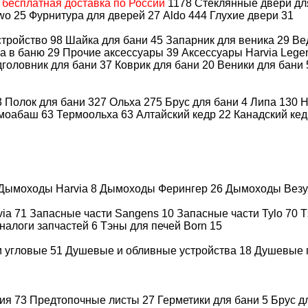
А
бесплатная доставка по России
1178
Стеклянные двери д
wo
25
Фурнитура для дверей
27
Aldo
444
Глухие двери
31
стройство
98
Шайка для бани
45
Запарник для веника
29
Ве
а в баню
29
Прочие аксессуары
39
Аксессуары Harvia Leg
головник для бани
37
Коврик для бани
20
Веники для бани
3
Полок для бани
327
Ольха
275
Брус для бани
4
Липа
130
Н
моабаш
63
Термоольха
63
Алтайский кедр
22
Канадский ке
Дымоходы Harvia
8
Дымоходы Ферингер
26
Дымоходы Вез
via
71
Запасные части Sangens
10
Запасные части Tylo
70
Т
налоги запчастей
6
Тэны для печей Born
15
и угловые
51
Душевые и обливные устройства
18
Душевые 
Быстрая доставка
Гарантия н
по всей России
товар до 30
ция
73
Предтопочные листы
27
Герметики для бани
5
Брус д