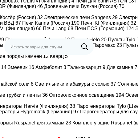
а дровах TULIKIVI (Финляндия)
4
Печи для бани ASTON
18
П
OR (Финляндия)
46
Дровяные печи Вулкан (Россия)
70
Костёр (Россия)
32
Электрические печи Sangens
29
Электр
чи ВВД
67
Печи Karina (Россия)
190
Печи IKI (Финляндия)
32
IVI (Финляндия)
66
Печи Lang
68
Печи EOS (Германия)
124
Э
29
Пульты для печей Костер
12
Пульты Helo
20
Пульты Tylo
ты BORN
13
Пульты ВЕЗУВИЙ
3
Пульты Паромакс
23
Пульт
ие породы камней
12
Кварц
5
т
14
Змеевик
16
Амфиболит
3
Талькокварцит
9
Для камина
7
алайской соли
8
Светильники и абажуры с солью
37
Соляны
 двери стоимостью выше 43000₽ — в пункт самовывоза тра
ые трубки и ленты
36
Оптоволоконное освещение
194
Осве
ивидуальным размерам под заказ
нераторы Harvia (Финляндия)
38
Парогенераторы Tylo (Шв
ераторы Hygromatik (Германия)
97
Парогенераторы для сау
формы Ruspanel для хаммам
23
Комплектующие Ruspanel (к
 Престиж Прозрачная с вертикально