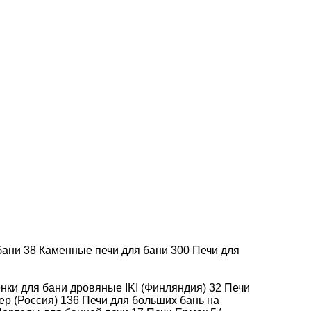
Добавить к сравнению
Артикул -
В наличии
CB74015R
59.325
Хочу дешевле!
59.325
 бани
38
Каменные печи для бани
300
Печи для
Итого
нки для бани дровяные IKI (Финляндия)
32
Печи
ер (Россия)
136
Печи для больших бань на
В корзину