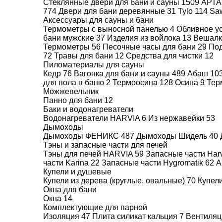
Стеклянные двери для бани и сауны
1509
АРТ
ручкой, 2000х700 мм.
774
Двери для бани деревянные
31
Tylo
114
Sa
Аксессуары для сауны и бани
Термометры с выносной панелью
4
Обливное у
бани мужские
37
Изделия из войлока
13
Вешалк
Термометры
56
Песочные часы для бани
29
Под
72
Травы для бани
12
Средства для чистки
12
Пиломатериалы для сауны
Кедр
76
Вагонка для бани и сауны
489
Абаш
10
для пола в баню
2
Термоосина
128
Осина
9
Тер
Установка /
Можжевельник
подключение
Панно для бани
12
7.500
Баки и водонагреватели
Водонагреватели HARVIA
6
Из нержавейки
53
Дымоходы
Дымоходы ФЕНИКС
487
Дымоходы Шидель
40
Тэны и запасные части для печей
Тэны для печей HARVIA
59
Запасные части Har
части Karina
22
Запасные части Hygromatik
62
А
Купели и душевые
ПОКУПАЙТЕ У
Купели из дерева (круглые, овальные)
70
Купел
Окна для бани
ЛУЧШИХ
Окна
14
Комплектующие для парной
Изоляция
47
Плита силикат кальция
7
Вентиля