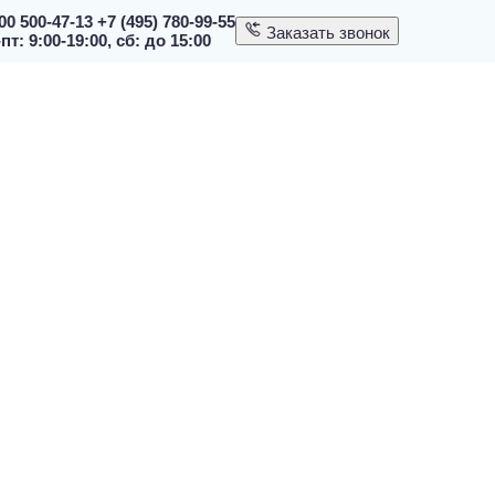
00 500-47-13
+7 (495) 780-99-55
Заказать звонок
пт: 9:00-19:00, сб: до 15:00
Дверь для хаммам АРТА Престиж Прозрачная
ьной ручкой, 2000х700