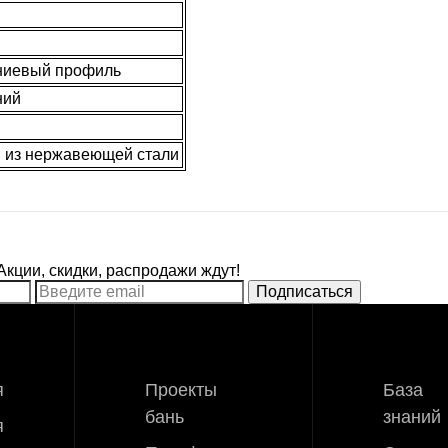
ниевый профиль
ний
и из нержавеющей стали
Акции, скидки, распродажи ждут!
Подписаться
я
Проекты
База
АРТА
бань
знаний
я
Прозрачная
елах МКАД)
: