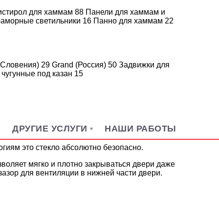
истирол для хаммам
88
Панели для хаммам и
аморные светильники
16
Панно для хаммам
22
(Словения)
29
Grand (Россия)
50
Задвижки для
ЕСТИЖ
 чугунные под казан
15
00Х700 ММ.
 душевые, бассейнов), где пластик не
Н
ДРУГИЕ УСЛУГИ
НАШИ РАБОТЫ
гиям это стекло абсолютно безопасно.
воляет мягко и плотно закрываться двери даже
зазор для вентиляции в нижней части двери.