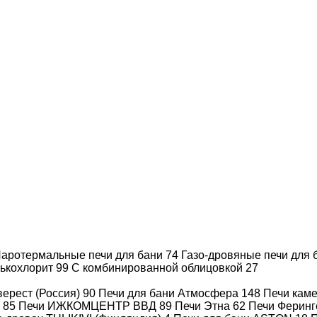
Производитель
АРТА
Цвет стекла
Прозрачная
Материал коробки
Алюминий
Рисунок
Нет
Полное описание
аротермальные печи для бани
74
Газо-дровяные печи для
лькохлорит
99
С комбинированной облицовкой
27
ерест (Россия)
90
Печи для бани Атмосфера
148
Печи каме
)
85
Печи ИЖКОМЦЕНТР ВВД
89
Печи Этна
62
Печи Феринг