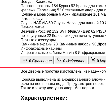
Все для Хаммама
Парогенераторы
184
Курны
92
Краны для хама
Описание
Характеристики
крепежи (Германия)
52
Стеклянные двери для
Колонны мраморные
6
Арки мраморные
161
Ма
Готовые сауны
Сауны HARVIA
30
Сауны Harvia для ванной
10
Печное литье
Везувий (Россия)
132
SVT (Финляндия)
62
PISL
ОПИСАНИЕ ДВЕРЬ 
печи чугунные
22
Колосники для печи чугунные
Печные аксессуары
ПРОЗРАЧНАЯ С ВЕР
Каминные экраны
28
Каминные наборы
90
Дро
Инфракрасные кабины
Инфракрасные кабины Harvia
8
Инфракрасные 
Двери АРТА Престиж — это отличное решение д
0
Сравнение
0
Избранное
0
Ко
выдерживает высокую температуру, а дерево раз
Все дверные полотна изготовлены из надёжного
Коробка выполнена из анодированного алюмини
если на нее попала вода. Предусмотрен порог,
Также к заказу доступна дверь без порога.
Характеристики: