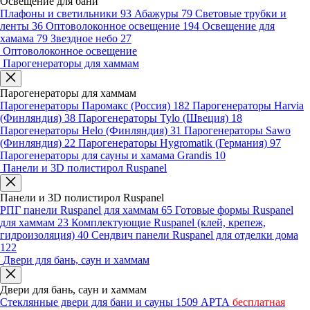
Освещение для бани
Плафоны и светильники
93
Абажуры
79
Световые трубки и
ленты
36
Оптоволоконное освещение
194
Освещение для
хамама
79
Звездное небо
27
Оптоволоконное освещение
Парогенераторы для хаммам
Парогенераторы для хаммам
Парогенераторы Паромакс (Россия)
182
Парогенераторы Harvia
(Финляндия)
38
Парогенераторы Tylo (Швеция)
18
Парогенераторы Helo (Финляндия)
31
Парогенераторы Sawo
(Финляндия)
22
Парогенераторы Hygromatik (Германия)
97
Парогенераторы для сауны и хамама Grandis
10
Панели и 3D полистирол Ruspanel
Панели и 3D полистирол Ruspanel
РПГ панели Ruspanel для хаммам
65
Готовые формы Ruspanel
для хаммам
23
Комплектующие Ruspanel (клей, крепеж,
гидроизоляция)
40
Сендвич панели Ruspanel для отделки дома
122
Двери для бань, саун и хаммам
Двери для бань, саун и хаммам
Стеклянные двери для бани и сауны
1509
АРТА
бесплатная