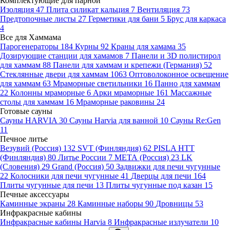
Комплектующие для парной
Изоляция
47
Плита силикат кальция
7
Вентиляция
73
Предтопочные листы
27
Герметики для бани
5
Брус для каркаса
4
Все для Хаммама
Парогенераторы
184
Курны
92
Краны для хамама
35
Дозирующие станции для хамамов
7
Панели и 3D полистирол
для хаммам
88
Панели для хаммам и крепежи (Германия)
52
Стеклянные двери для хаммам
1063
Оптоволоконное освещение
для хаммам
63
Мраморные светильники
16
Панно для хаммам
22
Колонны мраморные
6
Арки мраморные
161
Массажные
столы для хаммам
16
Мраморные раковины
24
Готовые сауны
Сауны HARVIA
30
Сауны Harvia для ванной
10
Сауны Re:Gen
11
Печное литье
Везувий (Россия)
132
SVT (Финляндия)
62
PISLA HTT
(Финляндия)
80
Литье России
7
МЕТА (Россия)
23
LK
(Словения)
29
Grand (Россия)
50
Задвижки для печи чугунные
22
Колосники для печи чугунные
41
Дверцы для печи
164
Плиты чугунные для печи
13
Плиты чугунные под казан
15
Печные аксессуары
Каминные экраны
28
Каминные наборы
90
Дровницы
53
Инфракрасные кабины
Инфракрасные кабины Harvia
8
Инфракрасные излучатели
10