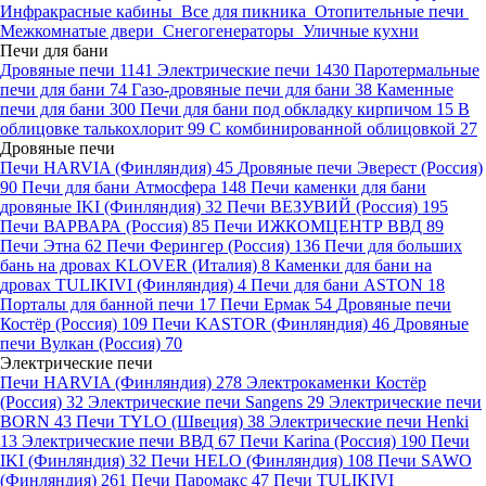
Инфракрасные кабины
Все для пикника
Отопительные печи
Межкомнатые двери
Снегогенераторы
Уличные кухни
Печи для бани
Дровяные печи
1141
Электрические печи
1430
Паротермальные
печи для бани
74
Газо-дровяные печи для бани
38
Каменные
печи для бани
300
Печи для бани под обкладку кирпичом
15
В
облицовке талькохлорит
99
С комбинированной облицовкой
27
Дровяные печи
Печи HARVIA (Финляндия)
45
Дровяные печи Эверест (Россия)
90
Печи для бани Атмосфера
148
Печи каменки для бани
дровяные IKI (Финляндия)
32
Печи ВЕЗУВИЙ (Россия)
195
Печи ВАРВАРА (Россия)
85
Печи ИЖКОМЦЕНТР ВВД
89
Печи Этна
62
Печи Ферингер (Россия)
136
Печи для больших
бань на дровах KLOVER (Италия)
8
Каменки для бани на
дровах TULIKIVI (Финляндия)
4
Печи для бани ASTON
18
Порталы для банной печи
17
Печи Ермак
54
Дровяные печи
Костёр (Россия)
109
Печи KASTOR (Финляндия)
46
Дровяные
печи Вулкан (Россия)
70
Электрические печи
Печи HARVIA (Финляндия)
278
Электрокаменки Костёр
(Россия)
32
Электрические печи Sangens
29
Электрические печи
BORN
43
Печи TYLO (Швеция)
38
Электрические печи Henki
13
Электрические печи ВВД
67
Печи Karina (Россия)
190
Печи
IKI (Финляндия)
32
Печи HELO (Финляндия)
108
Печи SAWO
(Финляндия)
261
Печи Паромакс
47
Печи TULIKIVI