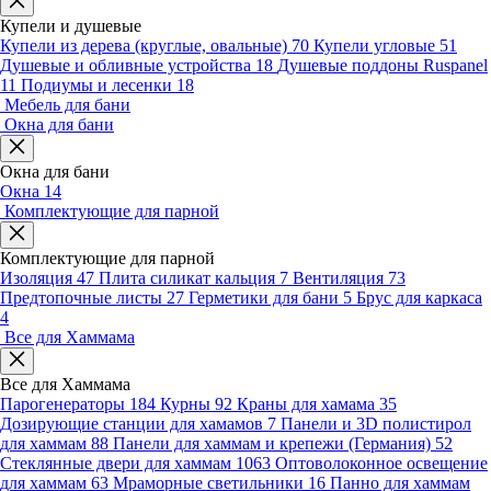
Купели и душевые
Купели из дерева (круглые, овальные)
70
Купели угловые
51
Душевые и обливные устройства
18
Душевые поддоны Ruspanel
11
Подиумы и лесенки
18
Мебель для бани
Окна для бани
Окна для бани
Окна
14
Комплектующие для парной
Комплектующие для парной
Изоляция
47
Плита силикат кальция
7
Вентиляция
73
Предтопочные листы
27
Герметики для бани
5
Брус для каркаса
4
Все для Хаммама
Все для Хаммама
Парогенераторы
184
Курны
92
Краны для хамама
35
Дозирующие станции для хамамов
7
Панели и 3D полистирол
для хаммам
88
Панели для хаммам и крепежи (Германия)
52
Стеклянные двери для хаммам
1063
Оптоволоконное освещение
для хаммам
63
Мраморные светильники
16
Панно для хаммам