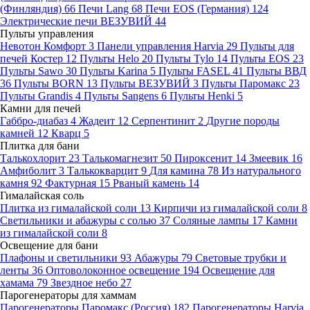
(Финляндия)
66
Печи Lang
68
Печи EOS (Германия)
124
Электрические печи ВЕЗУВИЙ
44
Пульты управления
Невотон Комфорт
3
Панели управления Harvia
29
Пульты для
печей Костер
12
Пульты Helo
20
Пульты Tylo
14
Пульты EOS
23
Пульты Sawo
30
Пульты Karina
5
Пульты FASEL
41
Пульты ВВД
36
Пульты BORN
13
Пульты ВЕЗУВИЙ
3
Пульты Паромакс
23
Пульты Grandis
4
Пульты Sangens
6
Пульты Henki
5
Камни для печей
Габбро-диабаз
4
Жадеит
12
Серпентинит
2
Другие породы
камней
12
Кварц
5
Плитка для бани
Талькохлорит
23
Талькомагнезит
50
Пироксенит
14
Змеевик
16
Амфиболит
3
Талькокварцит
9
Для камина
78
Из натурального
камня
92
Фактурная
15
Рваный камень
14
Гималайская соль
Плитка из гималайской соли
13
Кирпичи из гималайской соли
8
Светильники и абажуры с солью
37
Соляные лампы
17
Камни
из гималайской соли
8
Освещение для бани
Плафоны и светильники
93
Абажуры
79
Световые трубки и
ленты
36
Оптоволоконное освещение
194
Освещение для
хамама
79
Звездное небо
27
Парогенераторы для хаммам
Парогенераторы Паромакс (Россия)
182
Парогенераторы Harvia