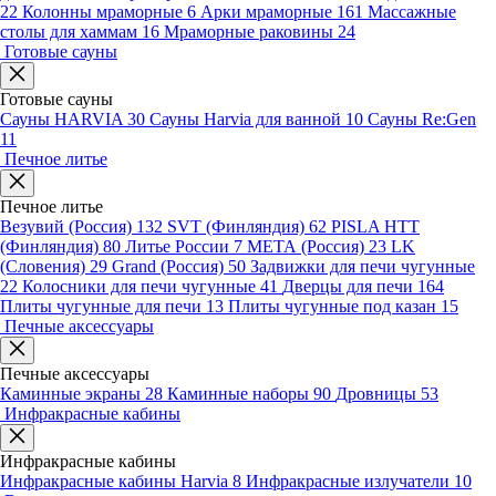
22
Колонны мраморные
6
Арки мраморные
161
Массажные
столы для хаммам
16
Мраморные раковины
24
Готовые сауны
Готовые сауны
Сауны HARVIA
30
Сауны Harvia для ванной
10
Сауны Re:Gen
11
Печное литье
Печное литье
Везувий (Россия)
132
SVT (Финляндия)
62
PISLA HTT
(Финляндия)
80
Литье России
7
МЕТА (Россия)
23
LK
(Словения)
29
Grand (Россия)
50
Задвижки для печи чугунные
22
Колосники для печи чугунные
41
Дверцы для печи
164
Плиты чугунные для печи
13
Плиты чугунные под казан
15
Печные аксессуары
Печные аксессуары
Каминные экраны
28
Каминные наборы
90
Дровницы
53
Инфракрасные кабины
Инфракрасные кабины
Инфракрасные кабины Harvia
8
Инфракрасные излучатели
10