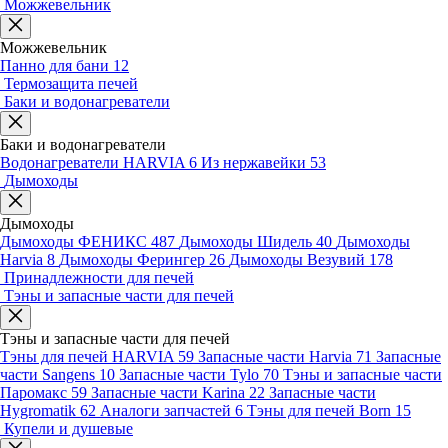
Можжевельник
Можжевельник
Панно для бани
12
Термозащита печей
Баки и водонагреватели
Баки и водонагреватели
Водонагреватели HARVIA
6
Из нержавейки
53
Дымоходы
Дымоходы
Дымоходы ФЕНИКС
487
Дымоходы Шидель
40
Дымоходы
Harvia
8
Дымоходы Ферингер
26
Дымоходы Везувий
178
Принадлежности для печей
Тэны и запасные части для печей
Тэны и запасные части для печей
Тэны для печей HARVIA
59
Запасные части Harvia
71
Запасные
части Sangens
10
Запасные части Tylo
70
Тэны и запасные части
Паромакс
59
Запасные части Karina
22
Запасные части
Hygromatik
62
Аналоги запчастей
6
Тэны для печей Born
15
Купели и душевые