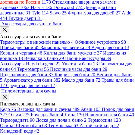
доставка по России
1178
Стеклянные двери для хамам и
душевых
1063
Harvia
136
Doorwood
774
Двери для бани
деревянные
31
Tylo
114
Sawo
25
Фурнитура для дверей
27
Aldo
444
Глухие двери
31
Аксессуары для сауны и бани
Аксессуары для сауны и бани
Термометры с выносной панелью
4
Обливное устройство
98
Шайка для бани
45
Запарник для веника
29
Ведро для бани
13
Ковши и черпаки
46
Килты для бани мужские
37
Изделия из
войлока
13
Вешалка в баню
29
Прочие аксессуары
39
Аксессуары Harvia Legend
22
Ушат для бани
23
Гигрометры для
бани
64
Термометры
56
Песочные часы для бани
29
Подголовник для бани
37
Коврик для бани
20
Веники для бани
5
Ароматизатор для бани
382
Масло для бани
72
Травы для бани
12
Средства для чистки
12
Пиломатериалы для сауны
Пиломатериалы для сауны
Кедр
76
Вагонка для бани и сауны
489
Абаш
103
Полок для бани
327
Ольха
275
Брус для бани
4
Липа
130
Наличники для бани
40
Терморадиата
90
Доска для пола в баню
2
Термоосина
128
Осина
9
Термоабаш
63
Термоольха
63
Алтайский кедр
22
Канадский кедр
42