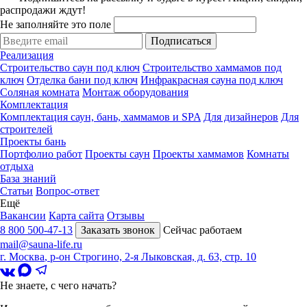
распродажи ждут!
Не заполняйте это поле
Подписаться
Реализация
Строительство саун под ключ
Строительство хаммамов под
ключ
Отделка бани под ключ
Инфракрасная сауна под ключ
Соляная комната
Монтаж оборудования
Комплектация
Комплектация саун, бань, хаммамов и SPA
Для дизайнеров
Для
строителей
Проекты бань
Портфолио работ
Проекты саун
Проекты хаммамов
Комнаты
отдыха
База знаний
Статьи
Вопрос-ответ
Ещё
Вакансии
Карта сайта
Отзывы
8 800 500-47-13
Заказать звонок
Сейчас работаем
mail@sauna-life.ru
г. Москва
,
р-он Строгино, 2-я Лыковская, д. 63, стр. 10
Не знаете, с чего начать?