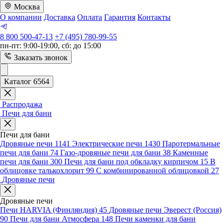
Москва
О компании
Доставка
Оплата
Гарантия
Контакты
8 800 500-47-13
+7 (495) 780-99-55
пн-пт: 9:00-19:00, сб: до 15:00
Заказать звонок
Каталог 6564
Распродажа
Печи для бани
Печи для бани
Дровяные печи
1141
Электрические печи
1430
Паротермальные
печи для бани
74
Газо-дровяные печи для бани
38
Каменные
печи для бани
300
Печи для бани под обкладку кирпичом
15
В
облицовке талькохлорит
99
С комбинированной облицовкой
27
Дровяные печи
Дровяные печи
Печи HARVIA (Финляндия)
45
Дровяные печи Эверест (Россия)
90
Печи для бани Атмосфера
148
Печи каменки для бани