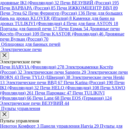
дровяные IKI (Финляндия)
32
Печи ВЕЗУВИЙ (Россия)
195
Печи ВАРВАРА (Россия)
85
Печи ИЖКОМЦЕНТР ВВД
89
Печи Этна
62
Печи Ферингер (Россия)
136
Печи для больших
бань на дровах KLOVER (Италия)
8
Каменки для бани на
дровах TULIKIVI (Финляндия)
4
Печи для бани ASTON
18
Порталы для банной печи
17
Печи Ермак
54
Дровяные печи
Костёр (Россия)
109
Печи KASTOR (Финляндия)
46
Дровяные
печи Вулкан (Россия)
70
Облицовки для банных печей
Электрические печи
Электрические печи
Печи HARVIA (Финляндия)
278
Электрокаменки Костёр
(Россия)
32
Электрические печи Sangens
29
Электрические печи
BORN
43
Печи TYLO (Швеция)
38
Электрические печи Henki
13
Электрические печи ВВД
67
Печи Karina (Россия)
190
Печи
IKI (Финляндия)
32
Печи HELO (Финляндия)
108
Печи SAWO
(Финляндия)
261
Печи Паромакс
47
Печи TULIKIVI
(Финляндия)
66
Печи Lang
68
Печи EOS (Германия)
124
Электрические печи ВЕЗУВИЙ
44
Пульты управления
Пульты управления
Невотон Комфорт
3
Панели управления Harvia
29
Пульты для