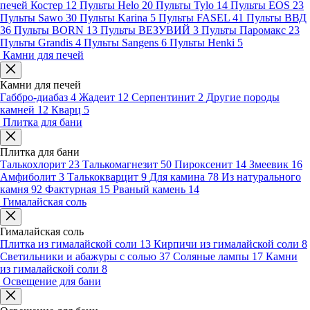
печей Костер
12
Пульты Helo
20
Пульты Tylo
14
Пульты EOS
23
Пульты Sawo
30
Пульты Karina
5
Пульты FASEL
41
Пульты ВВД
36
Пульты BORN
13
Пульты ВЕЗУВИЙ
3
Пульты Паромакс
23
Пульты Grandis
4
Пульты Sangens
6
Пульты Henki
5
Камни для печей
Камни для печей
Габбро-диабаз
4
Жадеит
12
Серпентинит
2
Другие породы
камней
12
Кварц
5
Плитка для бани
Плитка для бани
Талькохлорит
23
Талькомагнезит
50
Пироксенит
14
Змеевик
16
Амфиболит
3
Талькокварцит
9
Для камина
78
Из натурального
камня
92
Фактурная
15
Рваный камень
14
Гималайская соль
Гималайская соль
Плитка из гималайской соли
13
Кирпичи из гималайской соли
8
Светильники и абажуры с солью
37
Соляные лампы
17
Камни
из гималайской соли
8
Освещение для бани