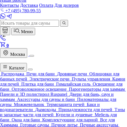
Наши работы
Контакты
Доставка
Оплата
Для дилеров
+7 (495) 780-99-55
Меню
0
Москва
Каталог
Распродажа
Печи для бани
Дровяные печи
Облицовки для
банных печей
Электрические печи
Пульты управления
Камни
для печей
Плитка для бани
Гималайская соль
Освещение для
бани
Оптоволоконное освещение
Парогенераторы для хаммам
Панели и 3D полистирол Ruspanel
Двери для бань, саун и
хаммам
Аксессуары для сауны и бани
Пиломатериалы для
сауны
Можжевельник
Термозащита печей
Баки и
водонагреватели
Дымоходы
Принадлежности для печей
Тэны
и запасные части для печей
Купели и душевые
Мебель для
бани
Окна для бани
Комплектующие для парной
Все для
Хаммама
Готовые сауны
Печное литье
Печные аксессуары