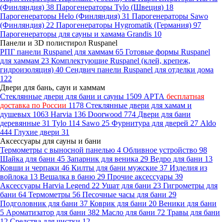
(Финляндия)
38
Парогенераторы Tylo (Швеция)
18
Парогенераторы Helo (Финляндия)
31
Парогенераторы Sawo
(Финляндия)
22
Парогенераторы Hygromatik (Германия)
97
Парогенераторы для сауны и хамама Grandis
10
Панели и 3D полистирол Ruspanel
РПГ панели Ruspanel для хаммам
65
Готовые формы Ruspanel
для хаммам
23
Комплектующие Ruspanel (клей, крепеж,
гидроизоляция)
40
Сендвич панели Ruspanel для отделки дома
122
Двери для бань, саун и хаммам
Стеклянные двери для бани и сауны
1509
АРТА
бесплатная
доставка по России
1178
Стеклянные двери для хамам и
душевых
1063
Harvia
136
Doorwood
774
Двери для бани
деревянные
31
Tylo
114
Sawo
25
Фурнитура для дверей
27
Aldo
444
Глухие двери
31
Аксессуары для сауны и бани
Термометры с выносной панелью
4
Обливное устройство
98
Шайка для бани
45
Запарник для веника
29
Ведро для бани
13
Ковши и черпаки
46
Килты для бани мужские
37
Изделия из
войлока
13
Вешалка в баню
29
Прочие аксессуары
39
Аксессуары Harvia Legend
22
Ушат для бани
23
Гигрометры для
бани
64
Термометры
56
Песочные часы для бани
29
Подголовник для бани
37
Коврик для бани
20
Веники для бани
5
Ароматизатор для бани
382
Масло для бани
72
Травы для бани
12
Средства для чистки
12