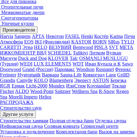
Все для пикника
Отопительные печи
Межкомнатые двери
Снегогенераторы
Уличные кухни
Производители
Harvia
Sangens
АРТА
Невотон
FASEL
Henki
Костёр
Karina
Печи
Атмосфера
EOS
IKI (Финляндия)
KASTOR
BORN
SlRus
TYLO
CARIITTI
Этна
HELO
ВЕЗУВИЙ
Bentwood
PISLA
SVT
МЕТА
ИЖКОМЦЕНТР ВВД
SCHIEDEL
Tulikivi
Литком
Вулкан
Магнум
Duck and Dog
KLOVER
Talc
OSMANLI MUSLUGU
(Турция)
WEDI
LUX ELEMENTS
WDT
Иван Купала и К
Sawo
Doorwood
Grand (Россия)
Паромакс
Woodson
Ruspanel
Феникс
Feringer
Hygromatik
Варвара
Sauna-Life
Ковкоград
Lang
GrillD
Grandis
Camylle
KOLO
Blumenberg
Эверест
ASTON
Березка
RGR
Ермак
Licht-2000
Mondex
ИзиСтим
Kovstandart
Теклар
Fischer
ALDO
Wood-Point
Spitzner
Wellness Spa
R-Snow
Regen
Spa
Morelli Impero
Helios
РАСПРОДАЖА
Строительство саун
Другие услуги
Строительство хаммам
Полная отделка бани
Отделка сауны
Инфракрасная сауна
Соляная комната
Сервисный центр
Установка и подключение
Комплектация бани
Вызов на замеры