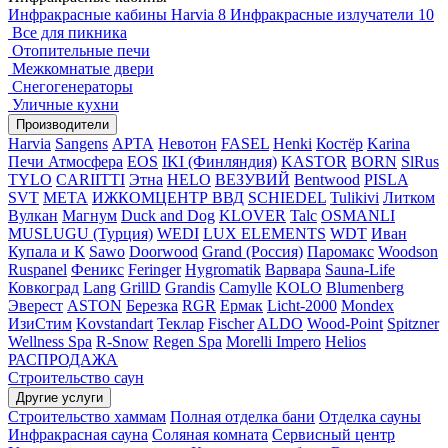
Инфракрасные кабины Harvia
8
Инфракрасные излучатели
10
Все для пикника
Отопительные печи
Межкомнатые двери
Снегогенераторы
Уличные кухни
Производители
Harvia
Sangens
АРТА
Невотон
FASEL
Henki
Костёр
Karina
Печи Атмосфера
EOS
IKI (Финляндия)
KASTOR
BORN
SlRus
TYLO
CARIITTI
Этна
HELO
ВЕЗУВИЙ
Bentwood
PISLA
SVT
МЕТА
ИЖКОМЦЕНТР ВВД
SCHIEDEL
Tulikivi
Литком
Вулкан
Магнум
Duck and Dog
KLOVER
Talc
OSMANLI
MUSLUGU (Турция)
WEDI
LUX ELEMENTS
WDT
Иван
Купала и К
Sawo
Doorwood
Grand (Россия)
Паромакс
Woodson
Ruspanel
Феникс
Feringer
Hygromatik
Варвара
Sauna-Life
Ковкоград
Lang
GrillD
Grandis
Camylle
KOLO
Blumenberg
Эверест
ASTON
Березка
RGR
Ермак
Licht-2000
Mondex
ИзиСтим
Kovstandart
Теклар
Fischer
ALDO
Wood-Point
Spitzner
Wellness Spa
R-Snow
Regen Spa
Morelli Impero
Helios
РАСПРОДАЖА
Строительство саун
Другие услуги
Строительство хаммам
Полная отделка бани
Отделка сауны
Инфракрасная сауна
Соляная комната
Сервисный центр