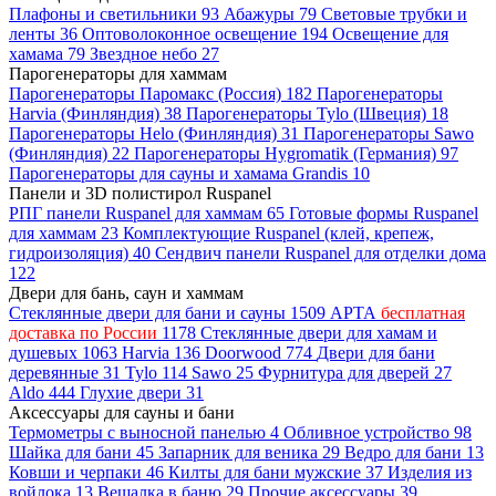
Плафоны и светильники
93
Абажуры
79
Световые трубки и
ленты
36
Оптоволоконное освещение
194
Освещение для
хамама
79
Звездное небо
27
Парогенераторы для хаммам
Парогенераторы Паромакс (Россия)
182
Парогенераторы
Harvia (Финляндия)
38
Парогенераторы Tylo (Швеция)
18
Парогенераторы Helo (Финляндия)
31
Парогенераторы Sawo
(Финляндия)
22
Парогенераторы Hygromatik (Германия)
97
Парогенераторы для сауны и хамама Grandis
10
Панели и 3D полистирол Ruspanel
РПГ панели Ruspanel для хаммам
65
Готовые формы Ruspanel
для хаммам
23
Комплектующие Ruspanel (клей, крепеж,
гидроизоляция)
40
Сендвич панели Ruspanel для отделки дома
122
Двери для бань, саун и хаммам
Стеклянные двери для бани и сауны
1509
АРТА
бесплатная
доставка по России
1178
Стеклянные двери для хамам и
душевых
1063
Harvia
136
Doorwood
774
Двери для бани
деревянные
31
Tylo
114
Sawo
25
Фурнитура для дверей
27
Aldo
444
Глухие двери
31
Аксессуары для сауны и бани
Термометры с выносной панелью
4
Обливное устройство
98
Шайка для бани
45
Запарник для веника
29
Ведро для бани
13
Ковши и черпаки
46
Килты для бани мужские
37
Изделия из
войлока
13
Вешалка в баню
29
Прочие аксессуары
39