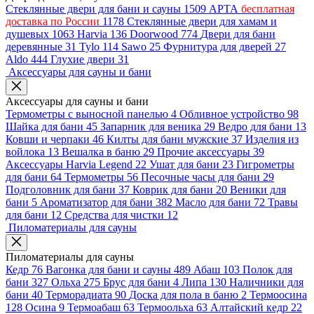
Стеклянные двери для бани и сауны
1509
АРТА
бесплатная
доставка по России
1178
Стеклянные двери для хамам и
душевых
1063
Harvia
136
Doorwood
774
Двери для бани
деревянные
31
Tylo
114
Sawo
25
Фурнитура для дверей
27
Aldo
444
Глухие двери
31
Аксессуары для сауны и бани
Аксессуары для сауны и бани
Термометры с выносной панелью
4
Обливное устройство
98
Шайка для бани
45
Запарник для веника
29
Ведро для бани
13
Ковши и черпаки
46
Килты для бани мужские
37
Изделия из
войлока
13
Вешалка в баню
29
Прочие аксессуары
39
Аксессуары Harvia Legend
22
Ушат для бани
23
Гигрометры
для бани
64
Термометры
56
Песочные часы для бани
29
Подголовник для бани
37
Коврик для бани
20
Веники для
бани
5
Ароматизатор для бани
382
Масло для бани
72
Травы
для бани
12
Средства для чистки
12
Пиломатериалы для сауны
Пиломатериалы для сауны
Кедр
76
Вагонка для бани и сауны
489
Абаш
103
Полок для
бани
327
Ольха
275
Брус для бани
4
Липа
130
Наличники для
бани
40
Терморадиата
90
Доска для пола в баню
2
Термоосина
128
Осина
9
Термоабаш
63
Термоольха
63
Алтайский кедр
22