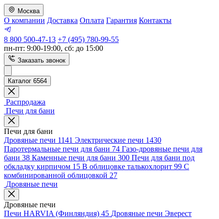
Москва
О компании
Доставка
Оплата
Гарантия
Контакты
8 800 500-47-13
+7 (495) 780-99-55
пн-пт: 9:00-19:00, сб: до 15:00
Заказать звонок
Каталог 6564
Распродажа
Печи для бани
Печи для бани
Дровяные печи
1141
Электрические печи
1430
Паротермальные печи для бани
74
Газо-дровяные печи для
бани
38
Каменные печи для бани
300
Печи для бани под
обкладку кирпичом
15
В облицовке талькохлорит
99
С
комбинированной облицовкой
27
Дровяные печи
Дровяные печи
Печи HARVIA (Финляндия)
45
Дровяные печи Эверест