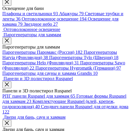
Освещение для бани
Плафоны и светильники
93
Абажуры
79
Световые трубки и
ленты
36
Оптоволоконное освещение
194
Освещение для
хамама
79
Звездное небо
27
Оптоволоконное освещение
Парогенераторы для хаммам
Парогенераторы для хаммам
Парогенераторы Паромакс (Россия)
182
Парогенераторы
Harvia (Финляндия)
38
Парогенераторы Tylo (Швеция)
18
Парогенераторы Helo (Финляндия)
31
Парогенераторы Sawo
(Финляндия)
22
Парогенераторы Hygromatik (Германия)
97
Парогенераторы для сауны и хамама Grandis
10
Панели и 3D полистирол Ruspanel
Панели и 3D полистирол Ruspanel
РПГ панели Ruspanel для хаммам
65
Готовые формы Ruspanel
для хаммам
23
Комплектующие Ruspanel (клей, крепеж,
гидроизоляция)
40
Сендвич панели Ruspanel для отделки дома
122
Двери для бань, саун и хаммам
Двери для бань, саун и хаммам