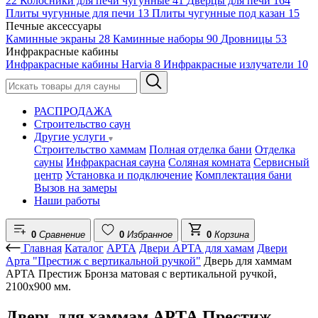
22
Колосники для печи чугунные
41
Дверцы для печи
164
Плиты чугунные для печи
13
Плиты чугунные под казан
15
Печные аксессуары
Каминные экраны
28
Каминные наборы
90
Дровницы
53
Инфракрасные кабины
Инфракрасные кабины Harvia
8
Инфракрасные излучатели
10
РАСПРОДАЖА
Строительство саун
Другие услуги
Строительство хаммам
Полная отделка бани
Отделка
сауны
Инфракрасная сауна
Соляная комната
Сервисный
центр
Установка и подключение
Комплектация бани
Вызов на замеры
Наши работы
0
Сравнение
0
Избранное
0
Корзина
Главная
Каталог
АРТА
Двери АРТА для хамам
Двери
Арта "Престиж с вертикальной ручкой"
Дверь для хаммам
АРТА Престиж Бронза матовая с вертикальной ручкой,
2100х900 мм.
Дверь для хаммам АРТА Престиж