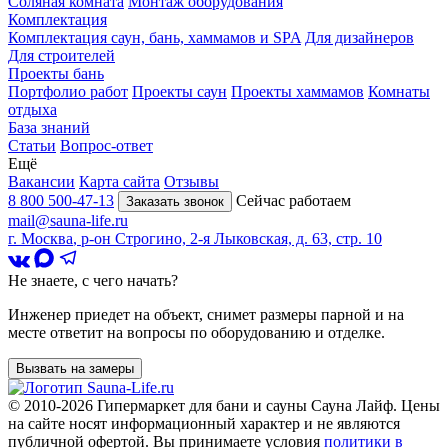
Соляная комната
Монтаж оборудования
Комплектация
Комплектация саун, бань, хаммамов и SPA
Для дизайнеров
Для строителей
Проекты бань
Портфолио работ
Проекты саун
Проекты хаммамов
Комнаты
отдыха
База знаний
Статьи
Вопрос-ответ
Ещё
Вакансии
Карта сайта
Отзывы
8 800 500-47-13
Сейчас работаем
Заказать звонок
mail@sauna-life.ru
г. Москва
,
р-он Строгино, 2-я Лыковская, д. 63, стр. 10
Не знаете, с чего начать?
Инженер приедет на объект, снимет размеры парной и на
месте ответит на вопросы по оборудованию и отделке.
Вызвать на замеры
© 2010-2026
Гипермаркет для бани и сауны Сауна Лайф
.
Цены
на сайте носят информационный характер и не являются
публичной офертой. Вы принимаете условия
политики в