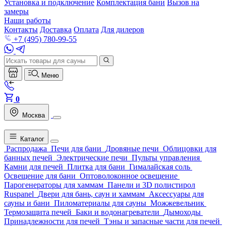
Установка и подключение
Комплектация бани
Вызов на
замеры
Наши работы
Контакты
Доставка
Оплата
Для дилеров
+7 (495) 780-99-55
Меню
0
Москва
Каталог
Распродажа
Печи для бани
Дровяные печи
Облицовки для
банных печей
Электрические печи
Пульты управления
Камни для печей
Плитка для бани
Гималайская соль
Освещение для бани
Оптоволоконное освещение
Парогенераторы для хаммам
Панели и 3D полистирол
Ruspanel
Двери для бань, саун и хаммам
Аксессуары для
сауны и бани
Пиломатериалы для сауны
Можжевельник
Термозащита печей
Баки и водонагреватели
Дымоходы
Принадлежности для печей
Тэны и запасные части для печей