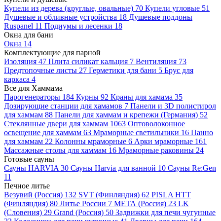
Купели из дерева (круглые, овальные)
70
Купели угловые
51
Душевые и обливные устройства
18
Душевые поддоны
Ruspanel
11
Подиумы и лесенки
18
Окна для бани
Окна
14
Комплектующие для парной
Изоляция
47
Плита силикат кальция
7
Вентиляция
73
Предтопочные листы
27
Герметики для бани
5
Брус для
каркаса
4
Все для Хаммама
Парогенераторы
184
Курны
92
Краны для хамама
35
Дозирующие станции для хамамов
7
Панели и 3D полистирол
для хаммам
88
Панели для хаммам и крепежи (Германия)
52
Стеклянные двери для хаммам
1063
Оптоволоконное
освещение для хаммам
63
Мраморные светильники
16
Панно
для хаммам
22
Колонны мраморные
6
Арки мраморные
161
Массажные столы для хаммам
16
Мраморные раковины
24
Готовые сауны
Сауны HARVIA
30
Сауны Harvia для ванной
10
Сауны Re:Gen
11
Печное литье
Везувий (Россия)
132
SVT (Финляндия)
62
PISLA HTT
(Финляндия)
80
Литье России
7
МЕТА (Россия)
23
LK
(Словения)
29
Grand (Россия)
50
Задвижки для печи чугунные