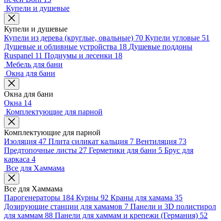
Купели и душевые
Купели и душевые
Купели из дерева (круглые, овальные)
70
Купели угловые
51
Душевые и обливные устройства
18
Душевые поддоны
Ruspanel
11
Подиумы и лесенки
18
Мебель для бани
Окна для бани
Окна для бани
Окна
14
Комплектующие для парной
Комплектующие для парной
Изоляция
47
Плита силикат кальция
7
Вентиляция
73
Предтопочные листы
27
Герметики для бани
5
Брус для
каркаса
4
Все для Хаммама
Все для Хаммама
Парогенераторы
184
Курны
92
Краны для хамама
35
Дозирующие станции для хамамов
7
Панели и 3D полистирол
для хаммам
88
Панели для хаммам и крепежи (Германия)
52