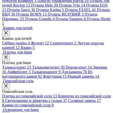
Невотон Комфорт
3
Панели управления Harvia
29
Пульты для
печей Костер
12
Пульты Helo
20
Пульты Tylo
14
Пульты EOS
23
Пульты Sawo
30
Пульты Karina
5
Пульты FASEL
41
Пульты
ВВД
36
Пульты BORN
13
Пульты ВЕЗУВИЙ
3
Пульты
Паромакс
23
Пульты Grandis
4
Пульты Sangens
6
Пульты Henki
5
Камни для печей
Камни для печей
Габбро-диабаз
4
Жадеит
12
Серпентинит
2
Другие породы
камней
12
Кварц
5
Плитка для бани
Плитка для бани
Талькохлорит
23
Талькомагнезит
50
Пироксенит
14
Змеевик
16
Амфиболит
3
Талькокварцит
9
Для камина
78
Из
натурального камня
92
Фактурная
15
Рваный камень
14
Гималайская соль
Гималайская соль
Плитка из гималайской соли
13
Кирпичи из гималайской соли
8
Светильники и абажуры с солью
37
Соляные лампы
17
Камни из гималайской соли
8
Освещение для бани