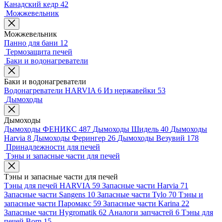
Канадский кедр
42
Можжевельник
Можжевельник
Панно для бани
12
Термозащита печей
Баки и водонагреватели
Баки и водонагреватели
Водонагреватели HARVIA
6
Из нержавейки
53
Дымоходы
Дымоходы
Дымоходы ФЕНИКС
487
Дымоходы Шидель
40
Дымоходы
Harvia
8
Дымоходы Ферингер
26
Дымоходы Везувий
178
Принадлежности для печей
Тэны и запасные части для печей
Тэны и запасные части для печей
Тэны для печей HARVIA
59
Запасные части Harvia
71
Запасные части Sangens
10
Запасные части Tylo
70
Тэны и
запасные части Паромакс
59
Запасные части Karina
22
Запасные части Hygromatik
62
Аналоги запчастей
6
Тэны для
печей Born
15