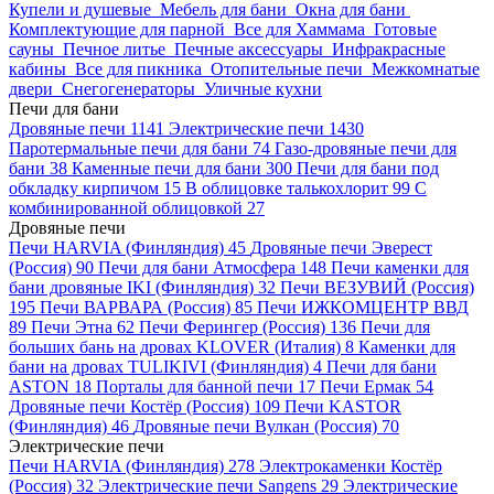
Купели и душевые
Мебель для бани
Окна для бани
Комплектующие для парной
Все для Хаммама
Готовые
сауны
Печное литье
Печные аксессуары
Инфракрасные
кабины
Все для пикника
Отопительные печи
Межкомнатые
двери
Снегогенераторы
Уличные кухни
Печи для бани
Дровяные печи
1141
Электрические печи
1430
Паротермальные печи для бани
74
Газо-дровяные печи для
бани
38
Каменные печи для бани
300
Печи для бани под
обкладку кирпичом
15
В облицовке талькохлорит
99
С
комбинированной облицовкой
27
Дровяные печи
Печи HARVIA (Финляндия)
45
Дровяные печи Эверест
(Россия)
90
Печи для бани Атмосфера
148
Печи каменки для
бани дровяные IKI (Финляндия)
32
Печи ВЕЗУВИЙ (Россия)
195
Печи ВАРВАРА (Россия)
85
Печи ИЖКОМЦЕНТР ВВД
89
Печи Этна
62
Печи Ферингер (Россия)
136
Печи для
больших бань на дровах KLOVER (Италия)
8
Каменки для
бани на дровах TULIKIVI (Финляндия)
4
Печи для бани
ASTON
18
Порталы для банной печи
17
Печи Ермак
54
Дровяные печи Костёр (Россия)
109
Печи KASTOR
(Финляндия)
46
Дровяные печи Вулкан (Россия)
70
Электрические печи
Печи HARVIA (Финляндия)
278
Электрокаменки Костёр
(Россия)
32
Электрические печи Sangens
29
Электрические