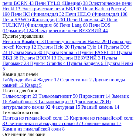
печи BORN
43
Печи TYLO (Швеция)
38
Электрические печи
Henki
13
Электрические печи ВВД
67
Печи Karina (Россия)
190
Печи IKI (Финляндия)
32
Печи HELO (Финляндия)
108
Печи SAWO (Финляндия)
261
Печи Паромакс
47
Печи
TULIKIVI (Финляндия)
66
Печи Lang
68
Печи EOS
(Германия)
124
Электрические печи ВЕЗУВИЙ
44
Пульты управления
Невотон Комфорт
3
Панели управления Harvia
29
Пульты для
печей Костер
12
Пульты Helo
20
Пульты Tylo
14
Пульты EOS
23
Пульты Sawo
30
Пульты Karina
5
Пульты FASEL
41
Пульты
ВВД
36
Пульты BORN
13
Пульты ВЕЗУВИЙ
3
Пульты
Паромакс
23
Пульты Grandis
4
Пульты Sangens
6
Пульты Henki
5
Камни для печей
Габбро-диабаз
4
Жадеит
12
Серпентинит
2
Другие породы
камней
12
Кварц
5
Плитка для бани
Талькохлорит
23
Талькомагнезит
50
Пироксенит
14
Змеевик
16
Амфиболит
3
Талькокварцит
9
Для камина
78
Из
натурального камня
92
Фактурная
15
Рваный камень
14
Гималайская соль
Плитка из гималайской соли
13
Кирпичи из гималайской соли
8
Светильники и абажуры с солью
37
Соляные лампы
17
Камни из гималайской соли
8
Освещение для бани