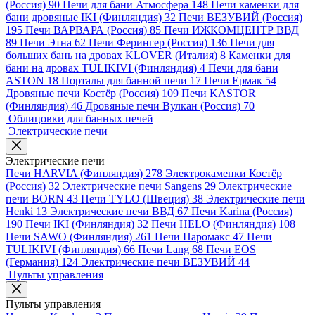
(Россия)
90
Печи для бани Атмосфера
148
Печи каменки для
бани дровяные IKI (Финляндия)
32
Печи ВЕЗУВИЙ (Россия)
195
Печи ВАРВАРА (Россия)
85
Печи ИЖКОМЦЕНТР ВВД
89
Печи Этна
62
Печи Ферингер (Россия)
136
Печи для
больших бань на дровах KLOVER (Италия)
8
Каменки для
бани на дровах TULIKIVI (Финляндия)
4
Печи для бани
ASTON
18
Порталы для банной печи
17
Печи Ермак
54
Дровяные печи Костёр (Россия)
109
Печи KASTOR
(Финляндия)
46
Дровяные печи Вулкан (Россия)
70
Облицовки для банных печей
Электрические печи
Электрические печи
Печи HARVIA (Финляндия)
278
Электрокаменки Костёр
(Россия)
32
Электрические печи Sangens
29
Электрические
печи BORN
43
Печи TYLO (Швеция)
38
Электрические печи
Henki
13
Электрические печи ВВД
67
Печи Karina (Россия)
190
Печи IKI (Финляндия)
32
Печи HELO (Финляндия)
108
Печи SAWO (Финляндия)
261
Печи Паромакс
47
Печи
TULIKIVI (Финляндия)
66
Печи Lang
68
Печи EOS
(Германия)
124
Электрические печи ВЕЗУВИЙ
44
Пульты управления
Пульты управления