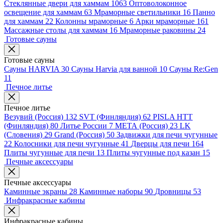
Стеклянные двери для хаммам
1063
Оптоволоконное
освещение для хаммам
63
Мраморные светильники
16
Панно
для хаммам
22
Колонны мраморные
6
Арки мраморные
161
Массажные столы для хаммам
16
Мраморные раковины
24
Готовые сауны
Готовые сауны
Сауны HARVIA
30
Сауны Harvia для ванной
10
Сауны Re:Gen
11
Печное литье
Печное литье
Везувий (Россия)
132
SVT (Финляндия)
62
PISLA HTT
(Финляндия)
80
Литье России
7
МЕТА (Россия)
23
LK
(Словения)
29
Grand (Россия)
50
Задвижки для печи чугунные
22
Колосники для печи чугунные
41
Дверцы для печи
164
Плиты чугунные для печи
13
Плиты чугунные под казан
15
Печные аксессуары
Печные аксессуары
Каминные экраны
28
Каминные наборы
90
Дровницы
53
Инфракрасные кабины
Инфракрасные кабины