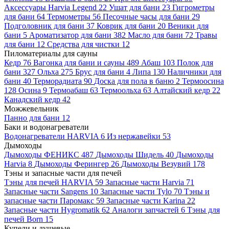
Аксессуары Harvia Legend
22
Ушат для бани
23
Гигрометры
для бани
64
Термометры
56
Песочные часы для бани
29
Подголовник для бани
37
Коврик для бани
20
Веники для
бани
5
Ароматизатор для бани
382
Масло для бани
72
Травы
для бани
12
Средства для чистки
12
Пиломатериалы для сауны
Кедр
76
Вагонка для бани и сауны
489
Абаш
103
Полок для
бани
327
Ольха
275
Брус для бани
4
Липа
130
Наличники для
бани
40
Терморадиата
90
Доска для пола в баню
2
Термоосина
128
Осина
9
Термоабаш
63
Термоольха
63
Алтайский кедр
22
Канадский кедр
42
Можжевельник
Панно для бани
12
Баки и водонагреватели
Водонагреватели HARVIA
6
Из нержавейки
53
Дымоходы
Дымоходы ФЕНИКС
487
Дымоходы Шидель
40
Дымоходы
Harvia
8
Дымоходы Ферингер
26
Дымоходы Везувий
178
Тэны и запасные части для печей
Тэны для печей HARVIA
59
Запасные части Harvia
71
Запасные части Sangens
10
Запасные части Tylo
70
Тэны и
запасные части Паромакс
59
Запасные части Karina
22
Запасные части Hygromatik
62
Аналоги запчастей
6
Тэны для
печей Born
15
Купели и душевые