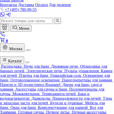
Наши работы
Контакты
Доставка
Оплата
Для дилеров
+7 (495) 780-99-55
Меню
0
Москва
Каталог
Распродажа
Печи для бани
Дровяные печи
Облицовки для
банных печей
Электрические печи
Пульты управления
Камни
для печей
Плитка для бани
Гималайская соль
Освещение для
бани
Оптоволоконное освещение
Парогенераторы для хаммам
Панели и 3D полистирол Ruspanel
Двери для бань, саун и
хаммам
Аксессуары для сауны и бани
Пиломатериалы для
сауны
Можжевельник
Термозащита печей
Баки и
водонагреватели
Дымоходы
Принадлежности для печей
Тэны
и запасные части для печей
Купели и душевые
Мебель для
бани
Окна для бани
Комплектующие для парной
Все для
Хаммама
Готовые сауны
Печное литье
Печные аксессуары