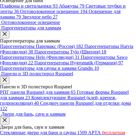
Освещение для бани
Плафоны и светильники
93
Абажуры
79
Световые трубки и
ленты
36
Оптоволоконное освещение
194
Освещение для
хамама
79
Звездное небо
27
Оптоволоконное освещение
Парогенераторы для хаммам
Парогенераторы для хаммам
Парогенераторы Паромакс (Россия)
182
Парогенераторы Harvia
(Финляндия)
38
Парогенераторы Tylo (Швеция)
18
Парогенераторы Helo (Финляндия)
31
Парогенераторы Sawo
(Финляндия)
22
Парогенераторы Hygromatik (Германия)
97
Парогенераторы для сауны и хамама Grandis
10
Панели и 3D полистирол Ruspanel
Панели и 3D полистирол Ruspanel
РПГ панели Ruspanel для хаммам
65
Готовые формы Ruspanel
для хаммам
23
Комплектующие Ruspanel (клей, крепеж,
гидроизоляция)
40
Сендвич панели Ruspanel для отделки дома
122
Двери для бань, саун и хаммам
Двери для бань, саун и хаммам
Стеклянные двери для бани и сауны
1509
АРТА
бесплатная