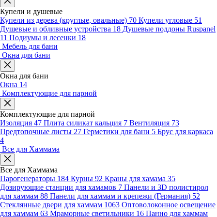
Купели и душевые
Купели из дерева (круглые, овальные)
70
Купели угловые
51
Душевые и обливные устройства
18
Душевые поддоны Ruspanel
11
Подиумы и лесенки
18
Мебель для бани
Окна для бани
Окна для бани
Окна
14
Комплектующие для парной
Комплектующие для парной
Изоляция
47
Плита силикат кальция
7
Вентиляция
73
Предтопочные листы
27
Герметики для бани
5
Брус для каркаса
4
Все для Хаммама
Все для Хаммама
Парогенераторы
184
Курны
92
Краны для хамама
35
Дозирующие станции для хамамов
7
Панели и 3D полистирол
для хаммам
88
Панели для хаммам и крепежи (Германия)
52
Стеклянные двери для хаммам
1063
Оптоволоконное освещение
для хаммам
63
Мраморные светильники
16
Панно для хаммам