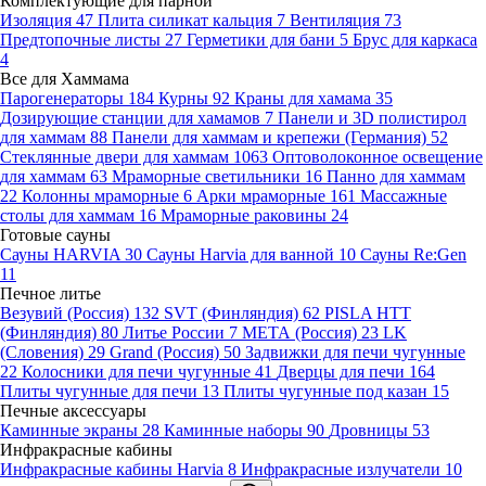
Комплектующие для парной
Изоляция
47
Плита силикат кальция
7
Вентиляция
73
Предтопочные листы
27
Герметики для бани
5
Брус для каркаса
4
Все для Хаммама
Парогенераторы
184
Курны
92
Краны для хамама
35
Дозирующие станции для хамамов
7
Панели и 3D полистирол
для хаммам
88
Панели для хаммам и крепежи (Германия)
52
Стеклянные двери для хаммам
1063
Оптоволоконное освещение
для хаммам
63
Мраморные светильники
16
Панно для хаммам
22
Колонны мраморные
6
Арки мраморные
161
Массажные
столы для хаммам
16
Мраморные раковины
24
Готовые сауны
Сауны HARVIA
30
Сауны Harvia для ванной
10
Сауны Re:Gen
11
Печное литье
Везувий (Россия)
132
SVT (Финляндия)
62
PISLA HTT
(Финляндия)
80
Литье России
7
МЕТА (Россия)
23
LK
(Словения)
29
Grand (Россия)
50
Задвижки для печи чугунные
22
Колосники для печи чугунные
41
Дверцы для печи
164
Плиты чугунные для печи
13
Плиты чугунные под казан
15
Печные аксессуары
Каминные экраны
28
Каминные наборы
90
Дровницы
53
Инфракрасные кабины
Инфракрасные кабины Harvia
8
Инфракрасные излучатели
10