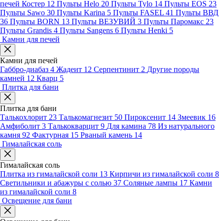
печей Костер
12
Пульты Helo
20
Пульты Tylo
14
Пульты EOS
23
Пульты Sawo
30
Пульты Karina
5
Пульты FASEL
41
Пульты ВВД
36
Пульты BORN
13
Пульты ВЕЗУВИЙ
3
Пульты Паромакс
23
Пульты Grandis
4
Пульты Sangens
6
Пульты Henki
5
Камни для печей
Камни для печей
Габбро-диабаз
4
Жадеит
12
Серпентинит
2
Другие породы
камней
12
Кварц
5
Плитка для бани
Плитка для бани
Талькохлорит
23
Талькомагнезит
50
Пироксенит
14
Змеевик
16
Амфиболит
3
Талькокварцит
9
Для камина
78
Из натурального
камня
92
Фактурная
15
Рваный камень
14
Гималайская соль
Гималайская соль
Плитка из гималайской соли
13
Кирпичи из гималайской соли
8
Светильники и абажуры с солью
37
Соляные лампы
17
Камни
из гималайской соли
8
Освещение для бани