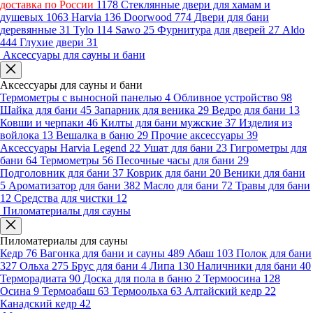
доставка по России
1178
Стеклянные двери для хамам и
душевых
1063
Harvia
136
Doorwood
774
Двери для бани
деревянные
31
Tylo
114
Sawo
25
Фурнитура для дверей
27
Aldo
444
Глухие двери
31
Аксессуары для сауны и бани
Аксессуары для сауны и бани
Термометры с выносной панелью
4
Обливное устройство
98
Шайка для бани
45
Запарник для веника
29
Ведро для бани
13
Ковши и черпаки
46
Килты для бани мужские
37
Изделия из
войлока
13
Вешалка в баню
29
Прочие аксессуары
39
Аксессуары Harvia Legend
22
Ушат для бани
23
Гигрометры для
бани
64
Термометры
56
Песочные часы для бани
29
Подголовник для бани
37
Коврик для бани
20
Веники для бани
5
Ароматизатор для бани
382
Масло для бани
72
Травы для бани
12
Средства для чистки
12
Пиломатериалы для сауны
Пиломатериалы для сауны
Кедр
76
Вагонка для бани и сауны
489
Абаш
103
Полок для бани
327
Ольха
275
Брус для бани
4
Липа
130
Наличники для бани
40
Терморадиата
90
Доска для пола в баню
2
Термоосина
128
Осина
9
Термоабаш
63
Термоольха
63
Алтайский кедр
22
Канадский кедр
42