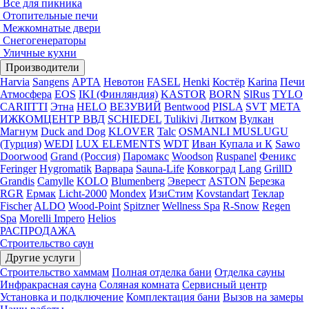
Все для пикника
Отопительные печи
Межкомнатые двери
Снегогенераторы
Уличные кухни
Производители
Harvia
Sangens
АРТА
Невотон
FASEL
Henki
Костёр
Karina
Печи
Атмосфера
EOS
IKI (Финляндия)
KASTOR
BORN
SlRus
TYLO
CARIITTI
Этна
HELO
ВЕЗУВИЙ
Bentwood
PISLA
SVT
МЕТА
ИЖКОМЦЕНТР ВВД
SCHIEDEL
Tulikivi
Литком
Вулкан
Магнум
Duck and Dog
KLOVER
Talc
OSMANLI MUSLUGU
(Турция)
WEDI
LUX ELEMENTS
WDT
Иван Купала и К
Sawo
Doorwood
Grand (Россия)
Паромакс
Woodson
Ruspanel
Феникс
Feringer
Hygromatik
Варвара
Sauna-Life
Ковкоград
Lang
GrillD
Grandis
Camylle
KOLO
Blumenberg
Эверест
ASTON
Березка
RGR
Ермак
Licht-2000
Mondex
ИзиСтим
Kovstandart
Теклар
Fischer
ALDO
Wood-Point
Spitzner
Wellness Spa
R-Snow
Regen
Spa
Morelli Impero
Helios
РАСПРОДАЖА
Строительство саун
Другие услуги
Строительство хаммам
Полная отделка бани
Отделка сауны
Инфракрасная сауна
Соляная комната
Сервисный центр
Установка и подключение
Комплектация бани
Вызов на замеры