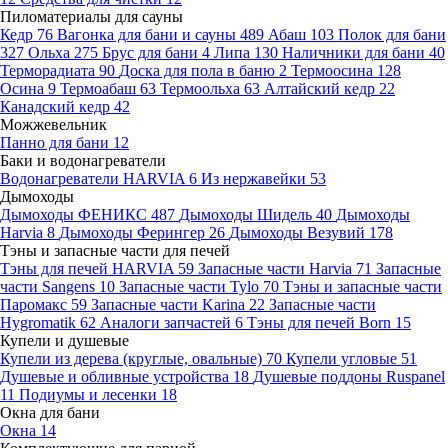
Пиломатериалы для сауны
Кедр
76
Вагонка для бани и сауны
489
Абаш
103
Полок для бани
327
Ольха
275
Брус для бани
4
Липа
130
Наличники для бани
40
Терморадиата
90
Доска для пола в баню
2
Термоосина
128
Осина
9
Термоабаш
63
Термоольха
63
Алтайский кедр
22
Канадский кедр
42
Можжевельник
Панно для бани
12
Баки и водонагреватели
Водонагреватели HARVIA
6
Из нержавейки
53
Дымоходы
Дымоходы ФЕНИКС
487
Дымоходы Шидель
40
Дымоходы
Harvia
8
Дымоходы Ферингер
26
Дымоходы Везувий
178
Тэны и запасные части для печей
Тэны для печей HARVIA
59
Запасные части Harvia
71
Запасные
части Sangens
10
Запасные части Tylo
70
Тэны и запасные части
Паромакс
59
Запасные части Karina
22
Запасные части
Hygromatik
62
Аналоги запчастей
6
Тэны для печей Born
15
Купели и душевые
Купели из дерева (круглые, овальные)
70
Купели угловые
51
Душевые и обливные устройства
18
Душевые поддоны Ruspanel
11
Подиумы и лесенки
18
Окна для бани
Окна
14