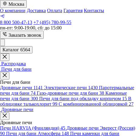
Москва
О компании
Доставка
Оплата
Гарантия
Контакты
8 800 500-47-13
+7 (495) 780-99-55
пн-пт: 9:00-19:00, сб: до 15:00
Заказать звонок
Каталог 6564
Распродажа
Печи для бани
Печи для бани
Дровяные печи
1141
Электрические печи
1430
Паротермальные
печи для бани
74
Газо-дровяные печи для бани
38
Каменные
печи для бани
300
Печи для бани под обкладку кирпичом
15
В
облицовке талькохлорит
99
С комбинированной облицовкой
27
Дровяные печи
Дровяные печи
Печи HARVIA (Финляндия)
45
Дровяные печи Эверест (Россия)
90
Печи для бани Атмосфера
148
Печи каменки для бани