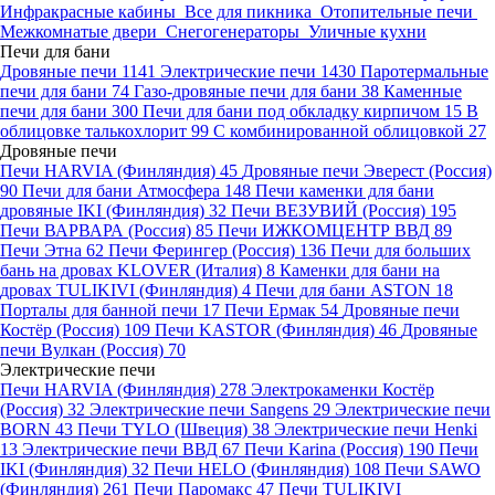
Инфракрасные кабины
Все для пикника
Отопительные печи
Межкомнатые двери
Снегогенераторы
Уличные кухни
Печи для бани
Дровяные печи
1141
Электрические печи
1430
Паротермальные
печи для бани
74
Газо-дровяные печи для бани
38
Каменные
печи для бани
300
Печи для бани под обкладку кирпичом
15
В
облицовке талькохлорит
99
С комбинированной облицовкой
27
Дровяные печи
Печи HARVIA (Финляндия)
45
Дровяные печи Эверест (Россия)
90
Печи для бани Атмосфера
148
Печи каменки для бани
дровяные IKI (Финляндия)
32
Печи ВЕЗУВИЙ (Россия)
195
Печи ВАРВАРА (Россия)
85
Печи ИЖКОМЦЕНТР ВВД
89
Печи Этна
62
Печи Ферингер (Россия)
136
Печи для больших
бань на дровах KLOVER (Италия)
8
Каменки для бани на
дровах TULIKIVI (Финляндия)
4
Печи для бани ASTON
18
Порталы для банной печи
17
Печи Ермак
54
Дровяные печи
Костёр (Россия)
109
Печи KASTOR (Финляндия)
46
Дровяные
печи Вулкан (Россия)
70
Электрические печи
Печи HARVIA (Финляндия)
278
Электрокаменки Костёр
(Россия)
32
Электрические печи Sangens
29
Электрические печи
BORN
43
Печи TYLO (Швеция)
38
Электрические печи Henki
13
Электрические печи ВВД
67
Печи Karina (Россия)
190
Печи
IKI (Финляндия)
32
Печи HELO (Финляндия)
108
Печи SAWO
(Финляндия)
261
Печи Паромакс
47
Печи TULIKIVI