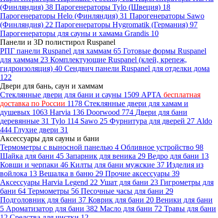
(Финляндия)
38
Парогенераторы Tylo (Швеция)
18
Парогенераторы Helo (Финляндия)
31
Парогенераторы Sawo
(Финляндия)
22
Парогенераторы Hygromatik (Германия)
97
Парогенераторы для сауны и хамама Grandis
10
Панели и 3D полистирол Ruspanel
РПГ панели Ruspanel для хаммам
65
Готовые формы Ruspanel
для хаммам
23
Комплектующие Ruspanel (клей, крепеж,
гидроизоляция)
40
Сендвич панели Ruspanel для отделки дома
122
Двери для бань, саун и хаммам
Стеклянные двери для бани и сауны
1509
АРТА
бесплатная
доставка по России
1178
Стеклянные двери для хамам и
душевых
1063
Harvia
136
Doorwood
774
Двери для бани
деревянные
31
Tylo
114
Sawo
25
Фурнитура для дверей
27
Aldo
444
Глухие двери
31
Аксессуары для сауны и бани
Термометры с выносной панелью
4
Обливное устройство
98
Шайка для бани
45
Запарник для веника
29
Ведро для бани
13
Ковши и черпаки
46
Килты для бани мужские
37
Изделия из
войлока
13
Вешалка в баню
29
Прочие аксессуары
39
Аксессуары Harvia Legend
22
Ушат для бани
23
Гигрометры для
бани
64
Термометры
56
Песочные часы для бани
29
Подголовник для бани
37
Коврик для бани
20
Веники для бани
5
Ароматизатор для бани
382
Масло для бани
72
Травы для бани
12
Средства для чистки
12