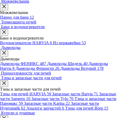
Можжевельник
Можжевельник
Панно для бани
12
Термозащита печей
Баки и водонагреватели
Баки и водонагреватели
Водонагреватели HARVIA
6
Из нержавейки
53
Дымоходы
Дымоходы
Дымоходы ФЕНИКС
487
Дымоходы Шидель
40
Дымоходы
Harvia
8
Дымоходы Ферингер
26
Дымоходы Везувий
178
Принадлежности для печей
Тэны и запасные части для печей
Тэны и запасные части для печей
Тэны для печей HARVIA
59
Запасные части Harvia
71
Запасные
части Sangens
10
Запасные части Tylo
70
Тэны и запасные части
Паромакс
59
Запасные части Karina
22
Запасные части
Hygromatik
62
Аналоги запчастей
6
Тэны для печей Born
15
Купели и душевые