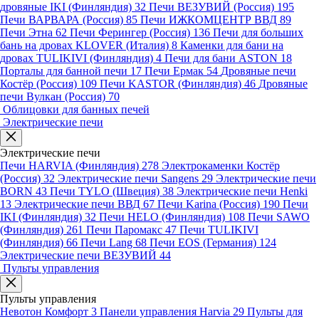
дровяные IKI (Финляндия)
32
Печи ВЕЗУВИЙ (Россия)
195
Печи ВАРВАРА (Россия)
85
Печи ИЖКОМЦЕНТР ВВД
89
Печи Этна
62
Печи Ферингер (Россия)
136
Печи для больших
бань на дровах KLOVER (Италия)
8
Каменки для бани на
дровах TULIKIVI (Финляндия)
4
Печи для бани ASTON
18
Порталы для банной печи
17
Печи Ермак
54
Дровяные печи
Костёр (Россия)
109
Печи KASTOR (Финляндия)
46
Дровяные
печи Вулкан (Россия)
70
Облицовки для банных печей
Электрические печи
Электрические печи
Печи HARVIA (Финляндия)
278
Электрокаменки Костёр
(Россия)
32
Электрические печи Sangens
29
Электрические печи
BORN
43
Печи TYLO (Швеция)
38
Электрические печи Henki
13
Электрические печи ВВД
67
Печи Karina (Россия)
190
Печи
IKI (Финляндия)
32
Печи HELO (Финляндия)
108
Печи SAWO
(Финляндия)
261
Печи Паромакс
47
Печи TULIKIVI
(Финляндия)
66
Печи Lang
68
Печи EOS (Германия)
124
Электрические печи ВЕЗУВИЙ
44
Пульты управления
Пульты управления
Невотон Комфорт
3
Панели управления Harvia
29
Пульты для