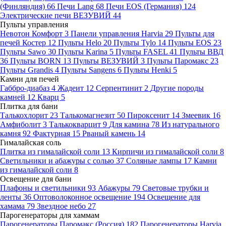
(Финляндия)
66
Печи Lang
68
Печи EOS (Германия)
124
Электрические печи ВЕЗУВИЙ
44
Пульты управления
Невотон Комфорт
3
Панели управления Harvia
29
Пульты для
печей Костер
12
Пульты Helo
20
Пульты Tylo
14
Пульты EOS
23
Пульты Sawo
30
Пульты Karina
5
Пульты FASEL
41
Пульты ВВД
36
Пульты BORN
13
Пульты ВЕЗУВИЙ
3
Пульты Паромакс
23
Пульты Grandis
4
Пульты Sangens
6
Пульты Henki
5
Камни для печей
Габбро-диабаз
4
Жадеит
12
Серпентинит
2
Другие породы
камней
12
Кварц
5
Плитка для бани
Талькохлорит
23
Талькомагнезит
50
Пироксенит
14
Змеевик
16
Амфиболит
3
Талькокварцит
9
Для камина
78
Из натурального
камня
92
Фактурная
15
Рваный камень
14
Гималайская соль
Плитка из гималайской соли
13
Кирпичи из гималайской соли
8
Светильники и абажуры с солью
37
Соляные лампы
17
Камни
из гималайской соли
8
Освещение для бани
Плафоны и светильники
93
Абажуры
79
Световые трубки и
ленты
36
Оптоволоконное освещение
194
Освещение для
хамама
79
Звездное небо
27
Парогенераторы для хаммам
Парогенераторы Паромакс (Россия)
182
Парогенераторы Harvia