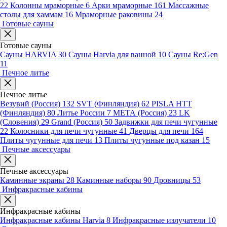
22
Колонны мраморные
6
Арки мраморные
161
Массажные
столы для хаммам
16
Мраморные раковины
24
Готовые сауны
Готовые сауны
Сауны HARVIA
30
Сауны Harvia для ванной
10
Сауны Re:Gen
11
Печное литье
Печное литье
Везувий (Россия)
132
SVT (Финляндия)
62
PISLA HTT
(Финляндия)
80
Литье России
7
МЕТА (Россия)
23
LK
(Словения)
29
Grand (Россия)
50
Задвижки для печи чугунные
22
Колосники для печи чугунные
41
Дверцы для печи
164
Плиты чугунные для печи
13
Плиты чугунные под казан
15
Печные аксессуары
Печные аксессуары
Каминные экраны
28
Каминные наборы
90
Дровницы
53
Инфракрасные кабины
Инфракрасные кабины
Инфракрасные кабины Harvia
8
Инфракрасные излучатели
10