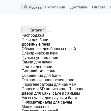
О компании
Доставка
Оплата
Москва
Каталог
Распродажа
Печи для бани
Дровяные печи
Меню
Облицовки для банных печей
Электрические печи
0
Пульты управления
Камни для печей
Москва
Плитка для бани
Гималайская соль
Освещение для бани
Оптоволоконное освещение
Парогенераторы для хаммам
Главная
Каталог
Печи для бани
Дровян
Панели и 3D полистирол Ruspanel
Двери для бань, саун и хаммам
Аксессуары для сауны и бани
Дровяная банная печь Gril
Пиломатериалы для сауны
Можжевельник