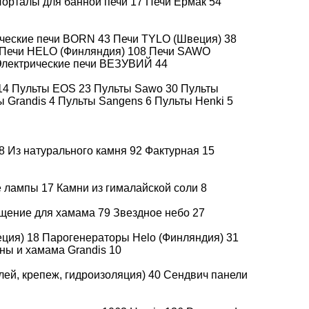
орталы для банной печи
17
Печи Ермак
54
ические печи BORN
43
Печи TYLO (Швеция)
38
Печи HELO (Финляндия)
108
Печи SAWO
лектрические печи ВЕЗУВИЙ
44
14
Пульты EOS
23
Пульты Sawo
30
Пульты
ы Grandis
4
Пульты Sangens
6
Пульты Henki
5
8
Из натурального камня
92
Фактурная
15
е лампы
17
Камни из гималайской соли
8
щение для хамама
79
Звездное небо
27
еция)
18
Парогенераторы Helo (Финляндия)
31
ны и хамама Grandis
10
лей, крепеж, гидроизоляция)
40
Сендвич панели