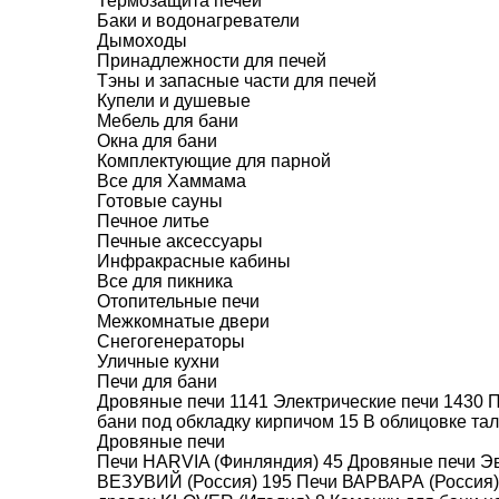
Термозащита печей
Код товара: 008408
(Для менеджера)
Баки и водонагреватели
Дымоходы
Принадлежности для печей
Тэны и запасные части для печей
Купели и душевые
Мебель для бани
Окна для бани
Комплектующие для парной
Все для Хаммама
Готовые сауны
Печное литье
Печные аксессуары
Инфракрасные кабины
Все для пикника
Отопительные печи
Межкомнатые двери
Снегогенераторы
Уличные кухни
Печи для бани
Дровяные печи
1141
Электрические печи
1430
П
бани под обкладку кирпичом
15
В облицовке та
Дровяные печи
Печи HARVIA (Финляндия)
45
Дровяные печи Эв
ВЕЗУВИЙ (Россия)
195
Печи ВАРВАРА (Россия