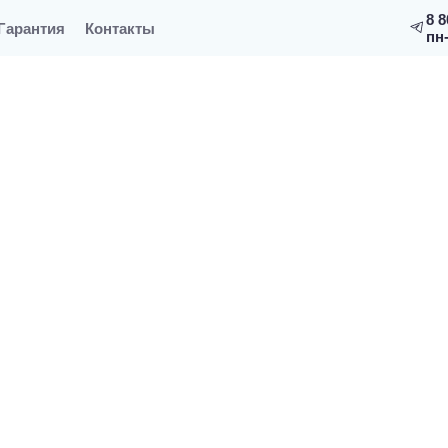
8 8
Гарантия
Контакты
пн-
ая банная печь GrillD Violet Steel Romb Short
lD Violet Steel Romb Short