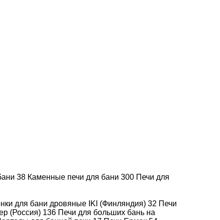
Артикул -
Снято с производства
ER87KWHP
Доставка
Подробнее
Оплата
Подробнее
 бани
38
Каменные печи для бани
300
Печи для
нки для бани дровяные IKI (Финляндия)
32
Печи
ер (Россия)
136
Печи для больших бань на