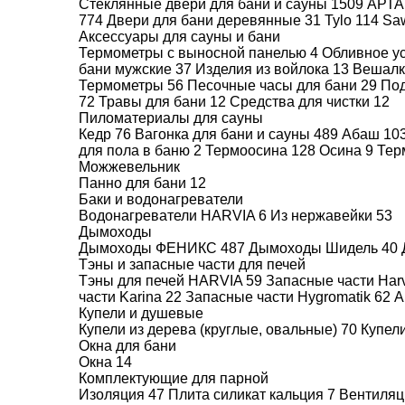
Стеклянные двери для бани и сауны
1509
АРТ
ПОКУПАЙТЕ У
774
Двери для бани деревянные
31
Tylo
114
Sa
ЛУЧШИХ
Аксессуары для сауны и бани
Термометры с выносной панелью
4
Обливное у
бани мужские
37
Изделия из войлока
13
Вешалк
Термометры
56
Песочные часы для бани
29
Под
72
Травы для бани
12
Средства для чистки
12
Пиломатериалы для сауны
Описание
Характеристики
Кедр
76
Вагонка для бани и сауны
489
Абаш
10
для пола в баню
2
Термоосина
128
Осина
9
Тер
Можжевельник
Панно для бани
12
Баки и водонагреватели
Водонагреватели HARVIA
6
Из нержавейки
53
ОПИСАНИЕ ДРОВЯН
Дымоходы
Дымоходы ФЕНИКС
487
Дымоходы Шидель
40
ROMB SHORT
Тэны и запасные части для печей
Тэны для печей HARVIA
59
Запасные части Har
части Karina
22
Запасные части Hygromatik
62
А
Купели и душевые
Банная печь
Violet
вызывает эмоции с первого 
Купели из дерева (круглые, овальные)
70
Купел
гранями и подчеркивают ее эксклюзивность. Бо
Окна для бани
Окна
14
Печь
Violet
призвана создавать неповторимую а
Комплектующие для парной
полудрагоценными камнями. Закрытая каменк
Изоляция
47
Плита силикат кальция
7
Вентиля
умиротворение, спокойствие и здоровье.