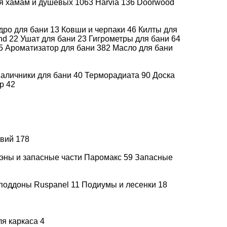
ля хамам и душевых
1063
Harvia
136
Doorwood
а каждый
Все способы
 лет
оплаты
дро для бани
13
Ковши и черпаки
46
Килты для
end
22
Ушат для бани
23
Гигрометры для бани
64
5
Ароматизатор для бани
382
Масло для бани
аличники для бани
40
Терморадиата
90
Доска
др
42
D VIOLET STEEL
увий
178
эны и запасные части Паромакс
59
Запасные
лестящие боковые панели сверкают четкими
поддоны Ruspanel
11
Подиумы и лесенки
18
азок и былин.
о, излучаемое выложенными по периметру печи
олакивает своих гостей, даруя им
ля каркаса
4