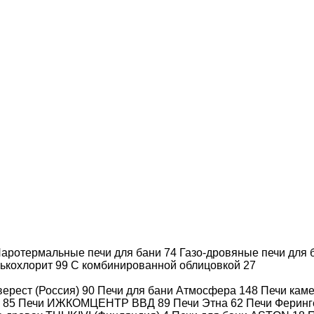
Производитель
GrillD
Объем
8 - 20 м³
Вес камней
100 кг.
Диаметр дымохода,
115
мм
Тип каменки
Комбинированная
Дверца
Со стеклом
Полное описание
аротермальные печи для бани
74
Газо-дровяные печи для
лькохлорит
99
С комбинированной облицовкой
27
ерест (Россия)
90
Печи для бани Атмосфера
148
Печи каме
)
85
Печи ИЖКОМЦЕНТР ВВД
89
Печи Этна
62
Печи Феринг