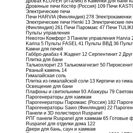
дровах KLOVER (Италия)
8
Каменки для бани н
Дровяные печи Костёр (Россия)
109
Печи KAST
Электрические печи
Печи HARVIA (Финляндия)
278
Электрокаменки 
Электрические печи Henki
13
Электрические пе
(Финляндия)
261
Печи Паромакс
47
Печи TULIK
Добавьте к товару Viole
Пульты управления
Невотон Комфорт
3
Панели управления Harvia
Karina
5
Пульты FASEL
41
Пульты ВВД
36
Пуль
Камни для печей
Габбро-диабаз
4
Жадеит
12
Серпентинит
2
Друг
Плитка для бани
Талькохлорит
23
Талькомагнезит
50
Пироксени
Рваный камень
14
Гималайская соль
Камни для
Дымоход
Плитка из гималайской соли
13
Кирпичи из гим
печи
Освещение для бани
С вами свяжется
Плафоны и светильники
93
Абажуры
79
Светов
инженер для расче
В комплект не входят
Парогенераторы для хаммам
Парогенераторы Паромакс (Россия)
182
Пароге
Парогенераторы Sawo (Финляндия)
22
Пароген
Панели и 3D полистирол Ruspanel
РПГ панели Ruspanel для хаммам
65
Готовые 
Ruspanel для отделки дома
122
Двери для бань, саун и хаммам