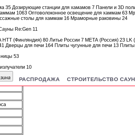
ма
35
Дозирующие станции для хамамов
7
Панели и 3D пол
 хаммам
1063
Оптоволоконное освещение для хаммам
63
Мр
ссажные столы для хаммам
16
Мраморные раковины
24
Сауны Re:Gen
11
A HTT (Финляндия)
80
Литье России
7
МЕТА (Россия)
23
LK 
41
Дверцы для печи
164
Плиты чугунные для печи
13
Плиты
рованная
вницы
53
лом
излучатели
10
9Г2С
рзина
РАСПРОДАЖА
СТРОИТЕЛЬСТВО САУ
оса