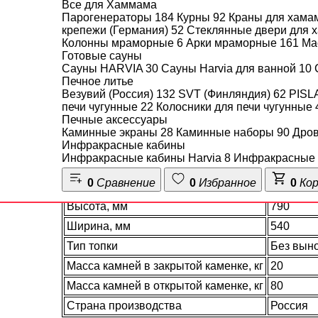
Все для Хаммама
Парогенераторы
184
Курны
92
Краны для хама
Характеристики:
крепежи (Германия)
52
Стеклянные двери для
Колонны мраморные
6
Арки мраморные
161
Ма
3
Объем парной, м
8-20
Готовые сауны
Максимальный вес камней, кг
100
Сауны HARVIA
30
Сауны Harvia для ванной
10
Печное литье
Максимальная длина полена, мм
320
Везувий (Россия)
132
SVT (Финляндия)
62
PISL
Диаметр дымохода, мм
115
печи чугунные
22
Колосники для печи чугунные
Печные аксессуары
Тип каменки
Комбини
Каминные экраны
28
Каминные наборы
90
Дро
Инфракрасные кабины
Тип дверцы
Со стек
Инфракрасные кабины Harvia
8
Инфракрасные 
Материал
Сталь 0
0
Сравнение
0
Избранное
0
Ко
Глубина, мм
595
Высота, мм
790
Ширина, мм
540
Тип топки
Без вын
Масса камней в закрытой каменке, кг
20
Масса камней в открытой каменке, кг
80
Страна производства
Россия