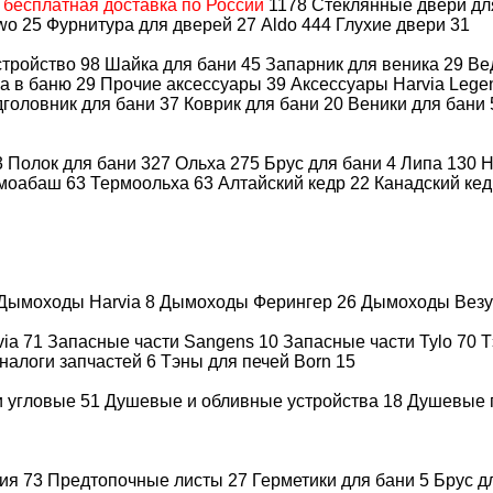
А
бесплатная доставка по России
1178
Стеклянные двери д
wo
25
Фурнитура для дверей
27
Aldo
444
Глухие двери
31
Быстрая доставка
Гарантия н
по всей России
товар до 30
стройство
98
Шайка для бани
45
Запарник для веника
29
Ве
а в баню
29
Прочие аксессуары
39
Аксессуары Harvia Leg
головник для бани
37
Коврик для бани
20
Веники для бани
Документы
Доставка и оплата
3
Полок для бани
327
Ольха
275
Брус для бани
4
Липа
130
Н
моабаш
63
Термоольха
63
Алтайский кедр
22
Канадский ке
АЯ БАННАЯ ПЕЧЬ GRILL
Дымоходы Harvia
8
Дымоходы Ферингер
26
Дымоходы Вез
via
71
Запасные части Sangens
10
Запасные части Tylo
70
Т
налоги запчастей
6
Тэны для печей Born
15
взгляда, которые усиливаются в процессе эксплуатации. Б
и угловые
51
Душевые и обливные устройства
18
Душевые 
гатый внешний вид дополняют изящные узоры из Русских ск
тмосферу Русской бани. От ее стенок исходит мягкое тепл
а
Violet
генерирует легкий мелкодисперсный пар, который обв
ция
73
Предтопочные листы
27
Герметики для бани
5
Брус д