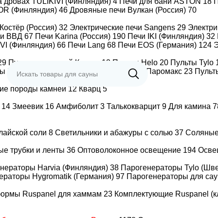
а дровах TULIKIVI (Финляндия)
4
Печи для бани ASTON
18
П
OR (Финляндия)
46
Дровяные печи Вулкан (Россия)
70
Костёр (Россия)
32
Электрические печи Sangens
29
Электр
чи ВВД
67
Печи Karina (Россия)
190
Печи IKI (Финляндия)
32
IVI (Финляндия)
66
Печи Lang
68
Печи EOS (Германия)
124
Э
t Steel Romb Short
29
Пульты для печей Костер
12
Пульты Helo
20
Пульты Tylo
ты BORN
13
Пульты ВЕЗУВИЙ
3
Пульты Паромакс
23
Пульт
ие породы камней
12
Кварц
5
т
14
Змеевик
16
Амфиболит
3
Талькокварцит
9
Для камина
7
Установка /
алайской соли
8
Светильники и абажуры с солью
37
Соляны
подключение
ые трубки и ленты
36
Оптоволоконное освещение
194
Осве
80.000
та
нераторы Harvia (Финляндия)
38
Парогенераторы Tylo (Шв
ераторы Hygromatik (Германия)
97
Парогенераторы для сау
формы Ruspanel для хаммам
23
Комплектующие Ruspanel (к