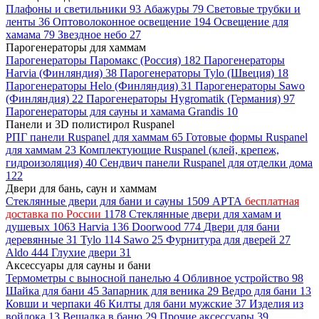
Плафоны и светильники
93
Абажуры
79
Световые трубки и
ленты
36
Оптоволоконное освещение
194
Освещение для
хамама
79
Звездное небо
27
Парогенераторы для хаммам
Парогенераторы Паромакс (Россия)
182
Парогенераторы
Harvia (Финляндия)
38
Парогенераторы Tylo (Швеция)
18
Парогенераторы Helo (Финляндия)
31
Парогенераторы Sawo
(Финляндия)
22
Парогенераторы Hygromatik (Германия)
97
Парогенераторы для сауны и хамама Grandis
10
Панели и 3D полистирол Ruspanel
РПГ панели Ruspanel для хаммам
65
Готовые формы Ruspanel
для хаммам
23
Комплектующие Ruspanel (клей, крепеж,
гидроизоляция)
40
Сендвич панели Ruspanel для отделки дома
122
Двери для бань, саун и хаммам
Стеклянные двери для бани и сауны
1509
АРТА
бесплатная
доставка по России
1178
Стеклянные двери для хамам и
душевых
1063
Harvia
136
Doorwood
774
Двери для бани
деревянные
31
Tylo
114
Sawo
25
Фурнитура для дверей
27
Aldo
444
Глухие двери
31
Аксессуары для сауны и бани
Термометры с выносной панелью
4
Обливное устройство
98
Шайка для бани
45
Запарник для веника
29
Ведро для бани
13
Ковши и черпаки
46
Килты для бани мужские
37
Изделия из
войлока
13
Вешалка в баню
29
Прочие аксессуары
39