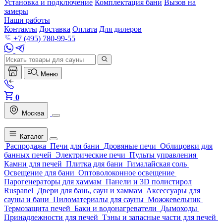
Установка и подключение
Комплектация бани
Вызов на
замеры
Наши работы
Контакты
Доставка
Оплата
Для дилеров
+7 (495) 780-99-55
Меню
0
Москва
Каталог
Распродажа
Печи для бани
Дровяные печи
Облицовки для
банных печей
Электрические печи
Пульты управления
Камни для печей
Плитка для бани
Гималайская соль
Освещение для бани
Оптоволоконное освещение
Парогенераторы для хаммам
Панели и 3D полистирол
Ruspanel
Двери для бань, саун и хаммам
Аксессуары для
сауны и бани
Пиломатериалы для сауны
Можжевельник
Термозащита печей
Баки и водонагреватели
Дымоходы
Принадлежности для печей
Тэны и запасные части для печей