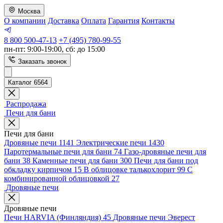
Москва
О компании
Доставка
Оплата
Гарантия
Контакты
8 800 500-47-13
+7 (495) 780-99-55
пн-пт: 9:00-19:00, сб: до 15:00
Заказать звонок
Каталог 6564
Распродажа
Печи для бани
Печи для бани
Дровяные печи
1141
Электрические печи
1430
Паротермальные печи для бани
74
Газо-дровяные печи для
бани
38
Каменные печи для бани
300
Печи для бани под
обкладку кирпичом
15
В облицовке талькохлорит
99
С
комбинированной облицовкой
27
Дровяные печи
Дровяные печи
Печи HARVIA (Финляндия)
45
Дровяные печи Эверест