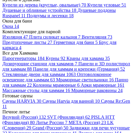
Купели из дерева (круглые, овальные)
70
Купели угловые
51
Душевые и обливные устройства
18
Душевые поддоны
Ruspanel
11
Подиумы и лесенки
18
Окна для бани
Окна
14
Комплектующие для парной
Изоляция
47
Плита силикат кальция
7
Вентиляция
73
Предтопочные листы
27
Герметики для бани
5
Брус для
каркаса
4
Все для Хаммама
Парогенераторы
184
Курны
92
Краны для хамама
35
Дозирующие станции для хамамов
7
Панели и 3D полистирол
для хаммам
88
Панели для хаммам и крепежи (Германия)
52
Стеклянные двери для хаммам
1063
Оптоволоконное
освещение для хаммам
63
Мраморные светильники
16
Панно
для хаммам
22
Колонны мраморные
6
Арки мраморные
161
Массажные столы для хаммам
16
Мраморные раковины
24
Готовые сауны
Сауны HARVIA
30
Сауны Harvia для ванной
10
Сауны Re:Gen
11
Печное литье
Везувий (Россия)
132
SVT (Финляндия)
62
PISLA HTT
(Финляндия)
80
Литье России
7
МЕТА (Россия)
23
LK
(Словения)
29
Grand (Россия)
50
Задвижки для печи чугунные