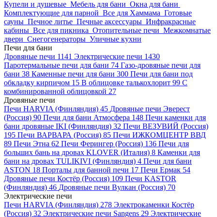
Купели и душевые
Мебель для бани
Окна для бани
Комплектующие для парной
Все для Хаммама
Готовые
сауны
Печное литье
Печные аксессуары
Инфракрасные
кабины
Все для пикника
Отопительные печи
Межкомнатые
двери
Снегогенераторы
Уличные кухни
Печи для бани
Дровяные печи
1141
Электрические печи
1430
Паротермальные печи для бани
74
Газо-дровяные печи для
бани
38
Каменные печи для бани
300
Печи для бани под
обкладку кирпичом
15
В облицовке талькохлорит
99
С
комбинированной облицовкой
27
Дровяные печи
Печи HARVIA (Финляндия)
45
Дровяные печи Эверест
(Россия)
90
Печи для бани Атмосфера
148
Печи каменки для
бани дровяные IKI (Финляндия)
32
Печи ВЕЗУВИЙ (Россия)
195
Печи ВАРВАРА (Россия)
85
Печи ИЖКОМЦЕНТР ВВД
89
Печи Этна
62
Печи Ферингер (Россия)
136
Печи для
больших бань на дровах KLOVER (Италия)
8
Каменки для
бани на дровах TULIKIVI (Финляндия)
4
Печи для бани
ASTON
18
Порталы для банной печи
17
Печи Ермак
54
Дровяные печи Костёр (Россия)
109
Печи KASTOR
(Финляндия)
46
Дровяные печи Вулкан (Россия)
70
Электрические печи
Печи HARVIA (Финляндия)
278
Электрокаменки Костёр
(Россия)
32
Электрические печи Sangens
29
Электрические