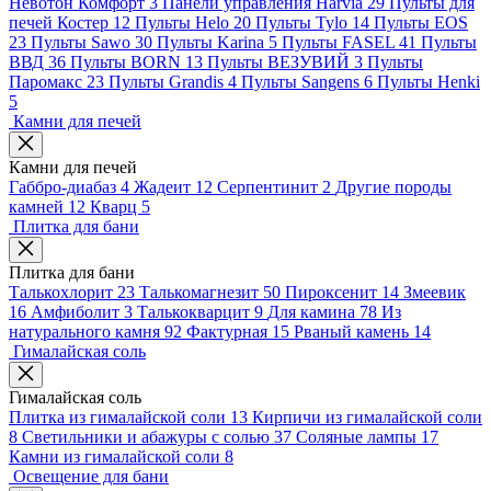
Невотон Комфорт
3
Панели управления Harvia
29
Пульты для
печей Костер
12
Пульты Helo
20
Пульты Tylo
14
Пульты EOS
23
Пульты Sawo
30
Пульты Karina
5
Пульты FASEL
41
Пульты
ВВД
36
Пульты BORN
13
Пульты ВЕЗУВИЙ
3
Пульты
Паромакс
23
Пульты Grandis
4
Пульты Sangens
6
Пульты Henki
5
Камни для печей
Камни для печей
Габбро-диабаз
4
Жадеит
12
Серпентинит
2
Другие породы
камней
12
Кварц
5
Плитка для бани
Плитка для бани
Талькохлорит
23
Талькомагнезит
50
Пироксенит
14
Змеевик
16
Амфиболит
3
Талькокварцит
9
Для камина
78
Из
натурального камня
92
Фактурная
15
Рваный камень
14
Гималайская соль
Гималайская соль
Плитка из гималайской соли
13
Кирпичи из гималайской соли
8
Светильники и абажуры с солью
37
Соляные лампы
17
Камни из гималайской соли
8
Освещение для бани