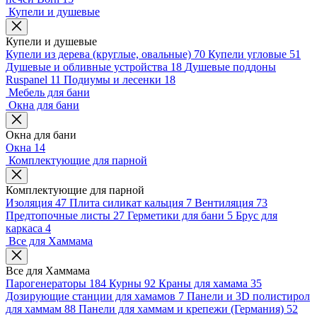
Купели и душевые
Купели и душевые
Купели из дерева (круглые, овальные)
70
Купели угловые
51
Душевые и обливные устройства
18
Душевые поддоны
Ruspanel
11
Подиумы и лесенки
18
Мебель для бани
Окна для бани
Окна для бани
Окна
14
Комплектующие для парной
Комплектующие для парной
Изоляция
47
Плита силикат кальция
7
Вентиляция
73
Предтопочные листы
27
Герметики для бани
5
Брус для
каркаса
4
Все для Хаммама
Все для Хаммама
Парогенераторы
184
Курны
92
Краны для хамама
35
Дозирующие станции для хамамов
7
Панели и 3D полистирол
для хаммам
88
Панели для хаммам и крепежи (Германия)
52