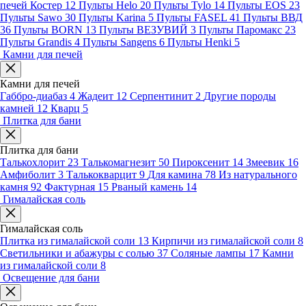
печей Костер
12
Пульты Helo
20
Пульты Tylo
14
Пульты EOS
23
Пульты Sawo
30
Пульты Karina
5
Пульты FASEL
41
Пульты ВВД
36
Пульты BORN
13
Пульты ВЕЗУВИЙ
3
Пульты Паромакс
23
Пульты Grandis
4
Пульты Sangens
6
Пульты Henki
5
Камни для печей
Камни для печей
Габбро-диабаз
4
Жадеит
12
Серпентинит
2
Другие породы
камней
12
Кварц
5
Плитка для бани
Плитка для бани
Талькохлорит
23
Талькомагнезит
50
Пироксенит
14
Змеевик
16
Амфиболит
3
Талькокварцит
9
Для камина
78
Из натурального
камня
92
Фактурная
15
Рваный камень
14
Гималайская соль
Гималайская соль
Плитка из гималайской соли
13
Кирпичи из гималайской соли
8
Светильники и абажуры с солью
37
Соляные лампы
17
Камни
из гималайской соли
8
Освещение для бани