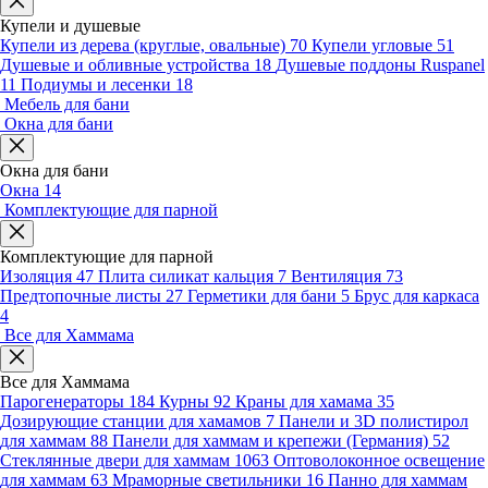
Купели и душевые
Купели из дерева (круглые, овальные)
70
Купели угловые
51
Душевые и обливные устройства
18
Душевые поддоны Ruspanel
11
Подиумы и лесенки
18
Мебель для бани
Окна для бани
Окна для бани
Окна
14
Комплектующие для парной
Комплектующие для парной
Изоляция
47
Плита силикат кальция
7
Вентиляция
73
Предтопочные листы
27
Герметики для бани
5
Брус для каркаса
4
Все для Хаммама
Все для Хаммама
Парогенераторы
184
Курны
92
Краны для хамама
35
Дозирующие станции для хамамов
7
Панели и 3D полистирол
для хаммам
88
Панели для хаммам и крепежи (Германия)
52
Стеклянные двери для хаммам
1063
Оптоволоконное освещение
для хаммам
63
Мраморные светильники
16
Панно для хаммам