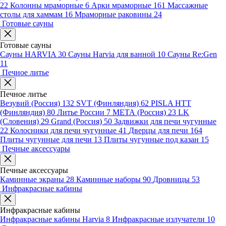
22
Колонны мраморные
6
Арки мраморные
161
Массажные
столы для хаммам
16
Мраморные раковины
24
Готовые сауны
Готовые сауны
Сауны HARVIA
30
Сауны Harvia для ванной
10
Сауны Re:Gen
11
Печное литье
Печное литье
Везувий (Россия)
132
SVT (Финляндия)
62
PISLA HTT
(Финляндия)
80
Литье России
7
МЕТА (Россия)
23
LK
(Словения)
29
Grand (Россия)
50
Задвижки для печи чугунные
22
Колосники для печи чугунные
41
Дверцы для печи
164
Плиты чугунные для печи
13
Плиты чугунные под казан
15
Печные аксессуары
Печные аксессуары
Каминные экраны
28
Каминные наборы
90
Дровницы
53
Инфракрасные кабины
Инфракрасные кабины
Инфракрасные кабины Harvia
8
Инфракрасные излучатели
10