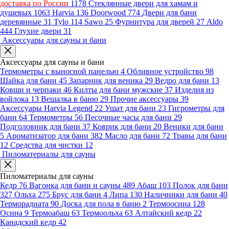
доставка по России
1178
Стеклянные двери для хамам и
душевых
1063
Harvia
136
Doorwood
774
Двери для бани
деревянные
31
Tylo
114
Sawo
25
Фурнитура для дверей
27
Aldo
444
Глухие двери
31
Аксессуары для сауны и бани
Аксессуары для сауны и бани
Термометры с выносной панелью
4
Обливное устройство
98
Шайка для бани
45
Запарник для веника
29
Ведро для бани
13
Ковши и черпаки
46
Килты для бани мужские
37
Изделия из
войлока
13
Вешалка в баню
29
Прочие аксессуары
39
Аксессуары Harvia Legend
22
Ушат для бани
23
Гигрометры для
бани
64
Термометры
56
Песочные часы для бани
29
Подголовник для бани
37
Коврик для бани
20
Веники для бани
5
Ароматизатор для бани
382
Масло для бани
72
Травы для бани
12
Средства для чистки
12
Пиломатериалы для сауны
Пиломатериалы для сауны
Кедр
76
Вагонка для бани и сауны
489
Абаш
103
Полок для бани
327
Ольха
275
Брус для бани
4
Липа
130
Наличники для бани
40
Терморадиата
90
Доска для пола в баню
2
Термоосина
128
Осина
9
Термоабаш
63
Термоольха
63
Алтайский кедр
22
Канадский кедр
42