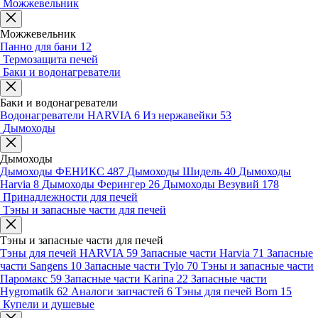
Можжевельник
Можжевельник
Панно для бани
12
Термозащита печей
Баки и водонагреватели
Баки и водонагреватели
Водонагреватели HARVIA
6
Из нержавейки
53
Дымоходы
Дымоходы
Дымоходы ФЕНИКС
487
Дымоходы Шидель
40
Дымоходы
Harvia
8
Дымоходы Ферингер
26
Дымоходы Везувий
178
Принадлежности для печей
Тэны и запасные части для печей
Тэны и запасные части для печей
Тэны для печей HARVIA
59
Запасные части Harvia
71
Запасные
части Sangens
10
Запасные части Tylo
70
Тэны и запасные части
Паромакс
59
Запасные части Karina
22
Запасные части
Hygromatik
62
Аналоги запчастей
6
Тэны для печей Born
15
Купели и душевые