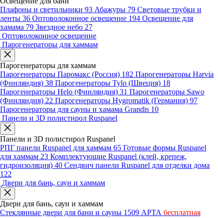
Освещение для бани
Плафоны и светильники
93
Абажуры
79
Световые трубки и
ленты
36
Оптоволоконное освещение
194
Освещение для
хамама
79
Звездное небо
27
Оптоволоконное освещение
Парогенераторы для хаммам
Парогенераторы для хаммам
Парогенераторы Паромакс (Россия)
182
Парогенераторы Harvia
(Финляндия)
38
Парогенераторы Tylo (Швеция)
18
Парогенераторы Helo (Финляндия)
31
Парогенераторы Sawo
(Финляндия)
22
Парогенераторы Hygromatik (Германия)
97
Парогенераторы для сауны и хамама Grandis
10
Панели и 3D полистирол Ruspanel
Панели и 3D полистирол Ruspanel
РПГ панели Ruspanel для хаммам
65
Готовые формы Ruspanel
для хаммам
23
Комплектующие Ruspanel (клей, крепеж,
гидроизоляция)
40
Сендвич панели Ruspanel для отделки дома
122
Двери для бань, саун и хаммам
Двери для бань, саун и хаммам
Стеклянные двери для бани и сауны
1509
АРТА
бесплатная