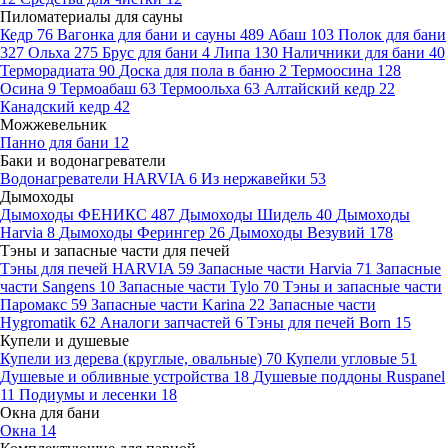
Пиломатериалы для сауны
Кедр
76
Вагонка для бани и сауны
489
Абаш
103
Полок для бани
327
Ольха
275
Брус для бани
4
Липа
130
Наличники для бани
40
Терморадиата
90
Доска для пола в баню
2
Термоосина
128
Осина
9
Термоабаш
63
Термоольха
63
Алтайский кедр
22
Канадский кедр
42
Можжевельник
Панно для бани
12
Баки и водонагреватели
Водонагреватели HARVIA
6
Из нержавейки
53
Дымоходы
Дымоходы ФЕНИКС
487
Дымоходы Шидель
40
Дымоходы
Harvia
8
Дымоходы Ферингер
26
Дымоходы Везувий
178
Тэны и запасные части для печей
Тэны для печей HARVIA
59
Запасные части Harvia
71
Запасные
части Sangens
10
Запасные части Tylo
70
Тэны и запасные части
Паромакс
59
Запасные части Karina
22
Запасные части
Hygromatik
62
Аналоги запчастей
6
Тэны для печей Born
15
Купели и душевые
Купели из дерева (круглые, овальные)
70
Купели угловые
51
Душевые и обливные устройства
18
Душевые поддоны Ruspanel
11
Подиумы и лесенки
18
Окна для бани
Окна
14