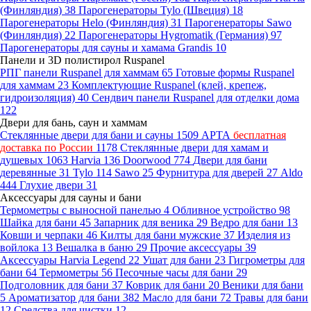
(Финляндия)
38
Парогенераторы Tylo (Швеция)
18
Парогенераторы Helo (Финляндия)
31
Парогенераторы Sawo
(Финляндия)
22
Парогенераторы Hygromatik (Германия)
97
Парогенераторы для сауны и хамама Grandis
10
Панели и 3D полистирол Ruspanel
РПГ панели Ruspanel для хаммам
65
Готовые формы Ruspanel
для хаммам
23
Комплектующие Ruspanel (клей, крепеж,
гидроизоляция)
40
Сендвич панели Ruspanel для отделки дома
122
Двери для бань, саун и хаммам
Стеклянные двери для бани и сауны
1509
АРТА
бесплатная
доставка по России
1178
Стеклянные двери для хамам и
душевых
1063
Harvia
136
Doorwood
774
Двери для бани
деревянные
31
Tylo
114
Sawo
25
Фурнитура для дверей
27
Aldo
444
Глухие двери
31
Аксессуары для сауны и бани
Термометры с выносной панелью
4
Обливное устройство
98
Шайка для бани
45
Запарник для веника
29
Ведро для бани
13
Ковши и черпаки
46
Килты для бани мужские
37
Изделия из
войлока
13
Вешалка в баню
29
Прочие аксессуары
39
Аксессуары Harvia Legend
22
Ушат для бани
23
Гигрометры для
бани
64
Термометры
56
Песочные часы для бани
29
Подголовник для бани
37
Коврик для бани
20
Веники для бани
5
Ароматизатор для бани
382
Масло для бани
72
Травы для бани
12
Средства для чистки
12