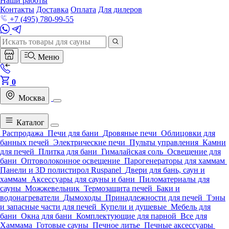
Наши работы
Контакты
Доставка
Оплата
Для дилеров
+7 (495) 780-99-55
Меню
0
Москва
Каталог
Распродажа
Печи для бани
Дровяные печи
Облицовки для
банных печей
Электрические печи
Пульты управления
Камни
для печей
Плитка для бани
Гималайская соль
Освещение для
бани
Оптоволоконное освещение
Парогенераторы для хаммам
Панели и 3D полистирол Ruspanel
Двери для бань, саун и
хаммам
Аксессуары для сауны и бани
Пиломатериалы для
сауны
Можжевельник
Термозащита печей
Баки и
водонагреватели
Дымоходы
Принадлежности для печей
Тэны
и запасные части для печей
Купели и душевые
Мебель для
бани
Окна для бани
Комплектующие для парной
Все для
Хаммама
Готовые сауны
Печное литье
Печные аксессуары