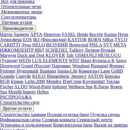
Все для пикника
Отопительные печи
Межкомнатые двери
Снегогенераторы
Уличные кухни
Производители
Harvia
Sangens
АРТА
Невотон
FASEL
Henki
Костёр
Karina
Печи
Атмосфера
EOS
IKI (Финляндия)
KASTOR
BORN
SlRus
TYLO
CARIITTI
Этна
HELO
ВЕЗУВИЙ
Bentwood
PISLA
SVT
МЕТА
ИЖКОМЦЕНТР ВВД
SCHIEDEL
Tulikivi
Литком
Вулкан
Магнум
Duck and Dog
KLOVER
Talc
OSMANLI MUSLUGU
(Турция)
WEDI
LUX ELEMENTS
WDT
Иван Купала и К
Sawo
Doorwood
Grand (Россия)
Паромакс
Woodson
Ruspanel
Феникс
Feringer
Hygromatik
Варвара
Sauna-Life
Ковкоград
Lang
GrillD
Grandis
Camylle
KOLO
Blumenberg
Эверест
ASTON
Березка
RGR
Ермак
Licht-2000
Mondex
ИзиСтим
Kovstandart
Теклар
Fischer
ALDO
Wood-Point
Spitzner
Wellness Spa
R-Snow
Regen
Spa
Morelli Impero
Helios
РАСПРОДАЖА
Строительство саун
Другие услуги
Строительство хаммам
Полная отделка бани
Отделка сауны
Инфракрасная сауна
Соляная комната
Сервисный центр
Установка и подключение
Комплектация бани
Вызов на замеры