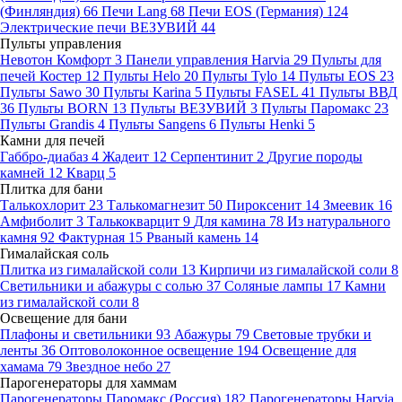
(Финляндия)
66
Печи Lang
68
Печи EOS (Германия)
124
Электрические печи ВЕЗУВИЙ
44
Пульты управления
Невотон Комфорт
3
Панели управления Harvia
29
Пульты для
печей Костер
12
Пульты Helo
20
Пульты Tylo
14
Пульты EOS
23
Пульты Sawo
30
Пульты Karina
5
Пульты FASEL
41
Пульты ВВД
36
Пульты BORN
13
Пульты ВЕЗУВИЙ
3
Пульты Паромакс
23
Пульты Grandis
4
Пульты Sangens
6
Пульты Henki
5
Камни для печей
Габбро-диабаз
4
Жадеит
12
Серпентинит
2
Другие породы
камней
12
Кварц
5
Плитка для бани
Талькохлорит
23
Талькомагнезит
50
Пироксенит
14
Змеевик
16
Амфиболит
3
Талькокварцит
9
Для камина
78
Из натурального
камня
92
Фактурная
15
Рваный камень
14
Гималайская соль
Плитка из гималайской соли
13
Кирпичи из гималайской соли
8
Светильники и абажуры с солью
37
Соляные лампы
17
Камни
из гималайской соли
8
Освещение для бани
Плафоны и светильники
93
Абажуры
79
Световые трубки и
ленты
36
Оптоволоконное освещение
194
Освещение для
хамама
79
Звездное небо
27
Парогенераторы для хаммам
Парогенераторы Паромакс (Россия)
182
Парогенераторы Harvia