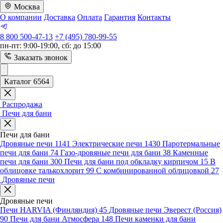
Москва
О компании
Доставка
Оплата
Гарантия
Контакты
8 800 500-47-13
+7 (495) 780-99-55
пн-пт: 9:00-19:00, сб: до 15:00
Заказать звонок
Каталог 6564
Распродажа
Печи для бани
Печи для бани
Дровяные печи
1141
Электрические печи
1430
Паротермальные
печи для бани
74
Газо-дровяные печи для бани
38
Каменные
печи для бани
300
Печи для бани под обкладку кирпичом
15
В
облицовке талькохлорит
99
С комбинированной облицовкой
27
Дровяные печи
Дровяные печи
Печи HARVIA (Финляндия)
45
Дровяные печи Эверест (Россия)
90
Печи для бани Атмосфера
148
Печи каменки для бани