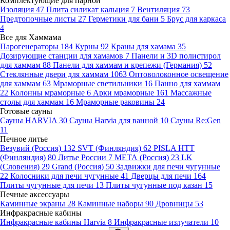
Комплектующие для парной
Изоляция
47
Плита силикат кальция
7
Вентиляция
73
Предтопочные листы
27
Герметики для бани
5
Брус для каркаса
4
Все для Хаммама
Парогенераторы
184
Курны
92
Краны для хамама
35
Дозирующие станции для хамамов
7
Панели и 3D полистирол
для хаммам
88
Панели для хаммам и крепежи (Германия)
52
Стеклянные двери для хаммам
1063
Оптоволоконное освещение
для хаммам
63
Мраморные светильники
16
Панно для хаммам
22
Колонны мраморные
6
Арки мраморные
161
Массажные
столы для хаммам
16
Мраморные раковины
24
Готовые сауны
Сауны HARVIA
30
Сауны Harvia для ванной
10
Сауны Re:Gen
11
Печное литье
Везувий (Россия)
132
SVT (Финляндия)
62
PISLA HTT
(Финляндия)
80
Литье России
7
МЕТА (Россия)
23
LK
(Словения)
29
Grand (Россия)
50
Задвижки для печи чугунные
22
Колосники для печи чугунные
41
Дверцы для печи
164
Плиты чугунные для печи
13
Плиты чугунные под казан
15
Печные аксессуары
Каминные экраны
28
Каминные наборы
90
Дровницы
53
Инфракрасные кабины
Инфракрасные кабины Harvia
8
Инфракрасные излучатели
10