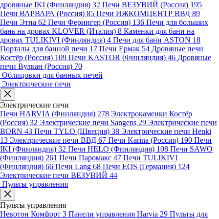
дровяные IKI (Финляндия)
32
Печи ВЕЗУВИЙ (Россия)
195
Печи ВАРВАРА (Россия)
85
Печи ИЖКОМЦЕНТР ВВД
89
Печи Этна
62
Печи Ферингер (Россия)
136
Печи для больших
бань на дровах KLOVER (Италия)
8
Каменки для бани на
дровах TULIKIVI (Финляндия)
4
Печи для бани ASTON
18
Порталы для банной печи
17
Печи Ермак
54
Дровяные печи
Костёр (Россия)
109
Печи KASTOR (Финляндия)
46
Дровяные
печи Вулкан (Россия)
70
Облицовки для банных печей
Электрические печи
Электрические печи
Печи HARVIA (Финляндия)
278
Электрокаменки Костёр
(Россия)
32
Электрические печи Sangens
29
Электрические печи
BORN
43
Печи TYLO (Швеция)
38
Электрические печи Henki
13
Электрические печи ВВД
67
Печи Karina (Россия)
190
Печи
IKI (Финляндия)
32
Печи HELO (Финляндия)
108
Печи SAWO
(Финляндия)
261
Печи Паромакс
47
Печи TULIKIVI
(Финляндия)
66
Печи Lang
68
Печи EOS (Германия)
124
Электрические печи ВЕЗУВИЙ
44
Пульты управления
Пульты управления
Невотон Комфорт
3
Панели управления Harvia
29
Пульты для