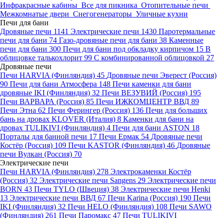
Инфракрасные кабины
Все для пикника
Отопительные печи
Межкомнатые двери
Снегогенераторы
Уличные кухни
Печи для бани
Дровяные печи
1141
Электрические печи
1430
Паротермальные
печи для бани
74
Газо-дровяные печи для бани
38
Каменные
печи для бани
300
Печи для бани под обкладку кирпичом
15
В
облицовке талькохлорит
99
С комбинированной облицовкой
27
Дровяные печи
Печи HARVIA (Финляндия)
45
Дровяные печи Эверест (Россия)
90
Печи для бани Атмосфера
148
Печи каменки для бани
дровяные IKI (Финляндия)
32
Печи ВЕЗУВИЙ (Россия)
195
Печи ВАРВАРА (Россия)
85
Печи ИЖКОМЦЕНТР ВВД
89
Печи Этна
62
Печи Ферингер (Россия)
136
Печи для больших
бань на дровах KLOVER (Италия)
8
Каменки для бани на
дровах TULIKIVI (Финляндия)
4
Печи для бани ASTON
18
Порталы для банной печи
17
Печи Ермак
54
Дровяные печи
Костёр (Россия)
109
Печи KASTOR (Финляндия)
46
Дровяные
печи Вулкан (Россия)
70
Электрические печи
Печи HARVIA (Финляндия)
278
Электрокаменки Костёр
(Россия)
32
Электрические печи Sangens
29
Электрические печи
BORN
43
Печи TYLO (Швеция)
38
Электрические печи Henki
13
Электрические печи ВВД
67
Печи Karina (Россия)
190
Печи
IKI (Финляндия)
32
Печи HELO (Финляндия)
108
Печи SAWO
(Финляндия)
261
Печи Паромакс
47
Печи TULIKIVI