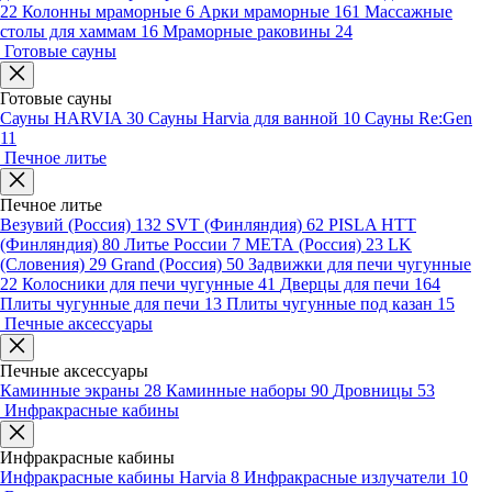
22
Колонны мраморные
6
Арки мраморные
161
Массажные
столы для хаммам
16
Мраморные раковины
24
Готовые сауны
Готовые сауны
Сауны HARVIA
30
Сауны Harvia для ванной
10
Сауны Re:Gen
11
Печное литье
Печное литье
Везувий (Россия)
132
SVT (Финляндия)
62
PISLA HTT
(Финляндия)
80
Литье России
7
МЕТА (Россия)
23
LK
(Словения)
29
Grand (Россия)
50
Задвижки для печи чугунные
22
Колосники для печи чугунные
41
Дверцы для печи
164
Плиты чугунные для печи
13
Плиты чугунные под казан
15
Печные аксессуары
Печные аксессуары
Каминные экраны
28
Каминные наборы
90
Дровницы
53
Инфракрасные кабины
Инфракрасные кабины
Инфракрасные кабины Harvia
8
Инфракрасные излучатели
10