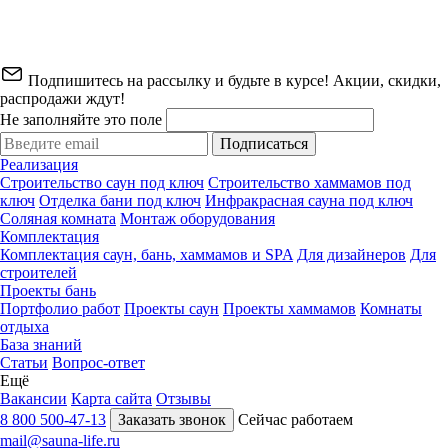
Подпишитесь на рассылку и будьте в курсе! Акции, скидки,
распродажи ждут!
Не заполняйте это поле
Подписаться
Реализация
Строительство саун под ключ
Строительство хаммамов под
ключ
Отделка бани под ключ
Инфракрасная сауна под ключ
Соляная комната
Монтаж оборудования
Комплектация
Комплектация саун, бань, хаммамов и SPA
Для дизайнеров
Для
строителей
Проекты бань
Портфолио работ
Проекты саун
Проекты хаммамов
Комнаты
отдыха
База знаний
Статьи
Вопрос-ответ
Ещё
Вакансии
Карта сайта
Отзывы
8 800 500-47-13
Заказать звонок
Сейчас работаем
mail@sauna-life.ru