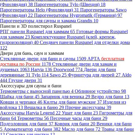
(Финляндия)
38
Парогенераторы Tylo (Швеция)
18
Парогенераторы Helo (Финляндия)
31
Парогенераторы Sawo
(Финляндия)
22
Парогенераторы Hygromatik (Германия)
97
Парогенераторы для сауны и хамама Grandis
10
Панели и 3D полистирол Ruspanel
РПГ панели Ruspanel для хаммам
65
Готовые формы Ruspanel
для хаммам
23
Комплектующие Ruspanel (клей, крепеж,
гидроизоляция)
40
Сендвич панели Ruspanel для отделки дома
122
Двери для бань, саун и хаммам
Стеклянные двери для бани и сауны
1509
АРТА
бесплатная
доставка по России
1178
Стеклянные двери для хамам и
душевых
1063
Harvia
136
Doorwood
774
Двери для бани
деревянные
31
Tylo
114
Sawo
25
Фурнитура для дверей
27
Aldo
444
Глухие двери
31
Аксессуары для сауны и бани
Термометры с выносной панелью
4
Обливное устройство
98
Шайка для бани
45
Запарник для веника
29
Ведро для бани
13
Ковши и черпаки
46
Килты для бани мужские
37
Изделия из
войлока
13
Вешалка в баню
29
Прочие аксессуары
39
Аксессуары Harvia Legend
22
Ушат для бани
23
Гигрометры для
бани
64
Термометры
56
Песочные часы для бани
29
Подголовник для бани
37
Коврик для бани
20
Веники для бани
5
Ароматизатор для бани
382
Масло для бани
72
Травы для бани
12
Средства для чистки
12