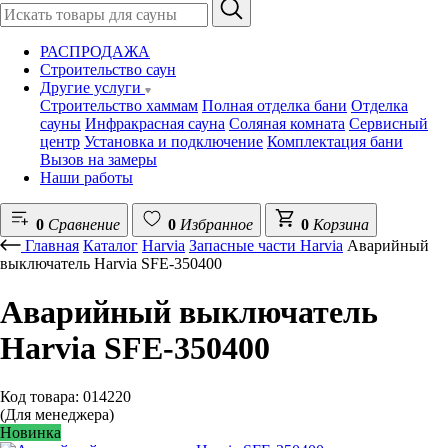
РАСПРОДАЖА
Строительство саун
Другие услуги
Строительство хаммам
Полная отделка бани
Отделка
сауны
Инфракрасная сауна
Соляная комната
Сервисный
центр
Установка и подключение
Комплектация бани
Вызов на замеры
Наши работы
0
Сравнение
0
Избранное
0
Корзина
Главная
Каталог
Harvia
Запасные части Harvia
Аварийный
выключатель Harvia SFE-350400
Аварийный выключатель
Harvia SFE-350400
Код товара: 014220
(Для менеджера)
Новинка