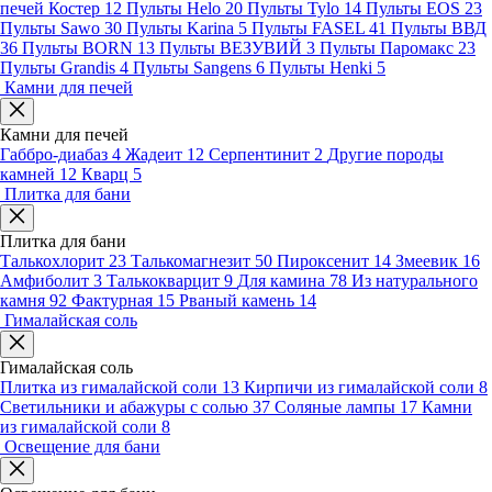
печей Костер
12
Пульты Helo
20
Пульты Tylo
14
Пульты EOS
23
Пульты Sawo
30
Пульты Karina
5
Пульты FASEL
41
Пульты ВВД
36
Пульты BORN
13
Пульты ВЕЗУВИЙ
3
Пульты Паромакс
23
Пульты Grandis
4
Пульты Sangens
6
Пульты Henki
5
Камни для печей
Камни для печей
Габбро-диабаз
4
Жадеит
12
Серпентинит
2
Другие породы
камней
12
Кварц
5
Плитка для бани
Плитка для бани
Талькохлорит
23
Талькомагнезит
50
Пироксенит
14
Змеевик
16
Амфиболит
3
Талькокварцит
9
Для камина
78
Из натурального
камня
92
Фактурная
15
Рваный камень
14
Гималайская соль
Гималайская соль
Плитка из гималайской соли
13
Кирпичи из гималайской соли
8
Светильники и абажуры с солью
37
Соляные лампы
17
Камни
из гималайской соли
8
Освещение для бани