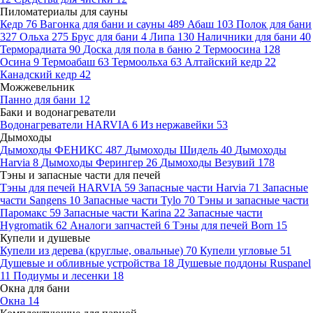
Пиломатериалы для сауны
Кедр
76
Вагонка для бани и сауны
489
Абаш
103
Полок для бани
327
Ольха
275
Брус для бани
4
Липа
130
Наличники для бани
40
Терморадиата
90
Доска для пола в баню
2
Термоосина
128
Осина
9
Термоабаш
63
Термоольха
63
Алтайский кедр
22
Канадский кедр
42
Можжевельник
Панно для бани
12
Баки и водонагреватели
Водонагреватели HARVIA
6
Из нержавейки
53
Дымоходы
Дымоходы ФЕНИКС
487
Дымоходы Шидель
40
Дымоходы
Harvia
8
Дымоходы Ферингер
26
Дымоходы Везувий
178
Тэны и запасные части для печей
Тэны для печей HARVIA
59
Запасные части Harvia
71
Запасные
части Sangens
10
Запасные части Tylo
70
Тэны и запасные части
Паромакс
59
Запасные части Karina
22
Запасные части
Hygromatik
62
Аналоги запчастей
6
Тэны для печей Born
15
Купели и душевые
Купели из дерева (круглые, овальные)
70
Купели угловые
51
Душевые и обливные устройства
18
Душевые поддоны Ruspanel
11
Подиумы и лесенки
18
Окна для бани
Окна
14