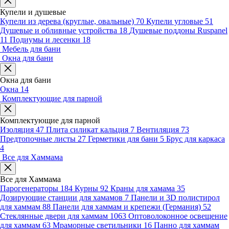
Купели и душевые
Купели из дерева (круглые, овальные)
70
Купели угловые
51
Душевые и обливные устройства
18
Душевые поддоны Ruspanel
11
Подиумы и лесенки
18
Мебель для бани
Окна для бани
Окна для бани
Окна
14
Комплектующие для парной
Комплектующие для парной
Изоляция
47
Плита силикат кальция
7
Вентиляция
73
Предтопочные листы
27
Герметики для бани
5
Брус для каркаса
4
Все для Хаммама
Все для Хаммама
Парогенераторы
184
Курны
92
Краны для хамама
35
Дозирующие станции для хамамов
7
Панели и 3D полистирол
для хаммам
88
Панели для хаммам и крепежи (Германия)
52
Стеклянные двери для хаммам
1063
Оптоволоконное освещение
для хаммам
63
Мраморные светильники
16
Панно для хаммам