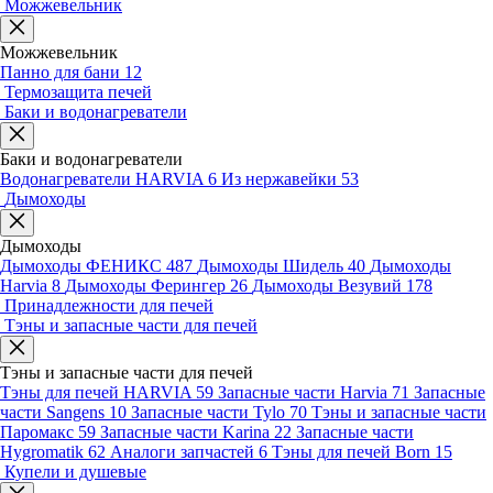
Можжевельник
Можжевельник
Панно для бани
12
Термозащита печей
Баки и водонагреватели
Баки и водонагреватели
Водонагреватели HARVIA
6
Из нержавейки
53
Дымоходы
Дымоходы
Дымоходы ФЕНИКС
487
Дымоходы Шидель
40
Дымоходы
Harvia
8
Дымоходы Ферингер
26
Дымоходы Везувий
178
Принадлежности для печей
Тэны и запасные части для печей
Тэны и запасные части для печей
Тэны для печей HARVIA
59
Запасные части Harvia
71
Запасные
части Sangens
10
Запасные части Tylo
70
Тэны и запасные части
Паромакс
59
Запасные части Karina
22
Запасные части
Hygromatik
62
Аналоги запчастей
6
Тэны для печей Born
15
Купели и душевые