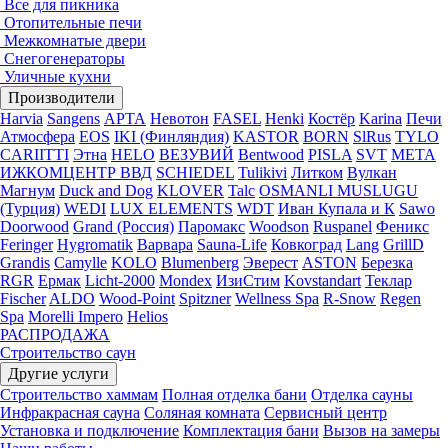
Все для пикника
Отопительные печи
Межкомнатые двери
Снегогенераторы
Уличные кухни
Производители
Harvia
Sangens
АРТА
Невотон
FASEL
Henki
Костёр
Karina
Печи
Атмосфера
EOS
IKI (Финляндия)
KASTOR
BORN
SlRus
TYLO
CARIITTI
Этна
HELO
ВЕЗУВИЙ
Bentwood
PISLA
SVT
МЕТА
ИЖКОМЦЕНТР ВВД
SCHIEDEL
Tulikivi
Литком
Вулкан
Магнум
Duck and Dog
KLOVER
Talc
OSMANLI MUSLUGU
(Турция)
WEDI
LUX ELEMENTS
WDT
Иван Купала и К
Sawo
Doorwood
Grand (Россия)
Паромакс
Woodson
Ruspanel
Феникс
Feringer
Hygromatik
Варвара
Sauna-Life
Ковкоград
Lang
GrillD
Grandis
Camylle
KOLO
Blumenberg
Эверест
ASTON
Березка
RGR
Ермак
Licht-2000
Mondex
ИзиСтим
Kovstandart
Теклар
Fischer
ALDO
Wood-Point
Spitzner
Wellness Spa
R-Snow
Regen
Spa
Morelli Impero
Helios
РАСПРОДАЖА
Строительство саун
Другие услуги
Строительство хаммам
Полная отделка бани
Отделка сауны
Инфракрасная сауна
Соляная комната
Сервисный центр
Установка и подключение
Комплектация бани
Вызов на замеры