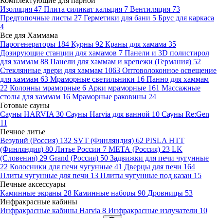
Комплектующие для парной
Изоляция
47
Плита силикат кальция
7
Вентиляция
73
Предтопочные листы
27
Герметики для бани
5
Брус для каркаса
4
Все для Хаммама
Парогенераторы
184
Курны
92
Краны для хамама
35
Дозирующие станции для хамамов
7
Панели и 3D полистирол
для хаммам
88
Панели для хаммам и крепежи (Германия)
52
Стеклянные двери для хаммам
1063
Оптоволоконное освещение
для хаммам
63
Мраморные светильники
16
Панно для хаммам
22
Колонны мраморные
6
Арки мраморные
161
Массажные
столы для хаммам
16
Мраморные раковины
24
Готовые сауны
Сауны HARVIA
30
Сауны Harvia для ванной
10
Сауны Re:Gen
11
Печное литье
Везувий (Россия)
132
SVT (Финляндия)
62
PISLA HTT
(Финляндия)
80
Литье России
7
МЕТА (Россия)
23
LK
(Словения)
29
Grand (Россия)
50
Задвижки для печи чугунные
22
Колосники для печи чугунные
41
Дверцы для печи
164
Плиты чугунные для печи
13
Плиты чугунные под казан
15
Печные аксессуары
Каминные экраны
28
Каминные наборы
90
Дровницы
53
Инфракрасные кабины
Инфракрасные кабины Harvia
8
Инфракрасные излучатели
10