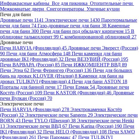
Инфракрасные кабины
Все для пикника
Отопительные печи
Межкомнатые двери
Снегогенераторы
Уличные кухни
Печи для бани
Дровяные печи
1141
Электрические печи
1430
Паротермальные
печи для бани
74
Газо-дровяные печи для бани
38
Каменные
печи для бани
300
Печи для бани под обкладку кирпичом
15
В
облицовке талькохлорит
99
С комбинированной облицовкой
27
Дровяные печи
Печи HARVIA (Финляндия)
45
Дровяные печи Эверест (Россия)
90
Печи для бани Атмосфера
148
Печи каменки для бани
дровяные IKI (Финляндия)
32
Печи ВЕЗУВИЙ (Россия)
195
Печи ВАРВАРА (Россия)
85
Печи ИЖКОМЦЕНТР ВВД
89
Печи Этна
62
Печи Ферингер (Россия)
136
Печи для больших
бань на дровах KLOVER (Италия)
8
Каменки для бани на
дровах TULIKIVI (Финляндия)
4
Печи для бани ASTON
18
Порталы для банной печи
17
Печи Ермак
54
Дровяные печи
Костёр (Россия)
109
Печи KASTOR (Финляндия)
46
Дровяные
печи Вулкан (Россия)
70
Электрические печи
Печи HARVIA (Финляндия)
278
Электрокаменки Костёр
(Россия)
32
Электрические печи Sangens
29
Электрические печи
BORN
43
Печи TYLO (Швеция)
38
Электрические печи Henki
13
Электрические печи ВВД
67
Печи Karina (Россия)
190
Печи
IKI (Финляндия)
32
Печи HELO (Финляндия)
108
Печи SAWO
(Финляндия)
261
Печи Паромакс
47
Печи TULIKIVI