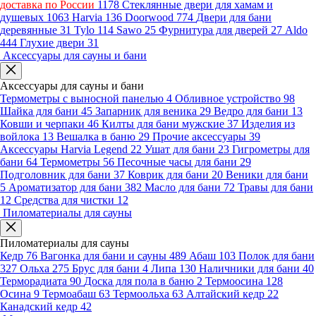
доставка по России
1178
Стеклянные двери для хамам и
душевых
1063
Harvia
136
Doorwood
774
Двери для бани
деревянные
31
Tylo
114
Sawo
25
Фурнитура для дверей
27
Aldo
444
Глухие двери
31
Аксессуары для сауны и бани
Аксессуары для сауны и бани
Термометры с выносной панелью
4
Обливное устройство
98
Шайка для бани
45
Запарник для веника
29
Ведро для бани
13
Ковши и черпаки
46
Килты для бани мужские
37
Изделия из
войлока
13
Вешалка в баню
29
Прочие аксессуары
39
Аксессуары Harvia Legend
22
Ушат для бани
23
Гигрометры для
бани
64
Термометры
56
Песочные часы для бани
29
Подголовник для бани
37
Коврик для бани
20
Веники для бани
5
Ароматизатор для бани
382
Масло для бани
72
Травы для бани
12
Средства для чистки
12
Пиломатериалы для сауны
Пиломатериалы для сауны
Кедр
76
Вагонка для бани и сауны
489
Абаш
103
Полок для бани
327
Ольха
275
Брус для бани
4
Липа
130
Наличники для бани
40
Терморадиата
90
Доска для пола в баню
2
Термоосина
128
Осина
9
Термоабаш
63
Термоольха
63
Алтайский кедр
22
Канадский кедр
42