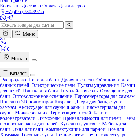
Наши работы
Контакты
Доставка
Оплата
Для дилеров
+7 (495) 780-99-55
Меню
0
Москва
Каталог
Распродажа
Печи для бани
Дровяные печи
Облицовки для
банных печей
Электрические печи
Пульты управления
Камни
для печей
Плитка для бани
Гималайская соль
Освещение для
бани
Оптоволоконное освещение
Парогенераторы для хаммам
Панели и 3D полистирол Ruspanel
Двери для бань, саун и
хаммам
Аксессуары для сауны и бани
Пиломатериалы для
сауны
Можжевельник
Термозащита печей
Баки и
водонагреватели
Дымоходы
Принадлежности для печей
Тэны
и запасные части для печей
Купели и душевые
Мебель для
бани
Окна для бани
Комплектующие для парной
Все для
Хаммама
Готовые сауны
Печное литье
Печные аксессуары