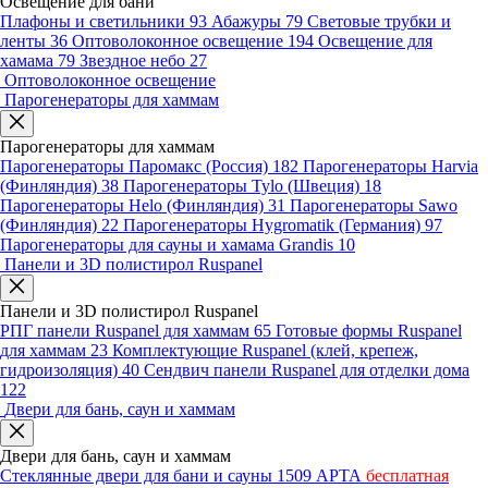
Освещение для бани
Плафоны и светильники
93
Абажуры
79
Световые трубки и
ленты
36
Оптоволоконное освещение
194
Освещение для
хамама
79
Звездное небо
27
Оптоволоконное освещение
Парогенераторы для хаммам
Парогенераторы для хаммам
Парогенераторы Паромакс (Россия)
182
Парогенераторы Harvia
(Финляндия)
38
Парогенераторы Tylo (Швеция)
18
Парогенераторы Helo (Финляндия)
31
Парогенераторы Sawo
(Финляндия)
22
Парогенераторы Hygromatik (Германия)
97
Парогенераторы для сауны и хамама Grandis
10
Панели и 3D полистирол Ruspanel
Панели и 3D полистирол Ruspanel
РПГ панели Ruspanel для хаммам
65
Готовые формы Ruspanel
для хаммам
23
Комплектующие Ruspanel (клей, крепеж,
гидроизоляция)
40
Сендвич панели Ruspanel для отделки дома
122
Двери для бань, саун и хаммам
Двери для бань, саун и хаммам
Стеклянные двери для бани и сауны
1509
АРТА
бесплатная