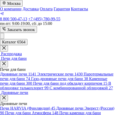
Москва
О компании
Доставка
Оплата
Гарантия
Контакты
8 800 500-47-13
+7 (495) 780-99-55
пн-пт: 9:00-19:00, сб: до 15:00
Заказать звонок
Каталог 6564
Распродажа
Печи для бани
Печи для бани
Дровяные печи
1141
Электрические печи
1430
Паротермальные
печи для бани
74
Газо-дровяные печи для бани
38
Каменные
печи для бани
300
Печи для бани под обкладку кирпичом
15
В
облицовке талькохлорит
99
С комбинированной облицовкой
27
Дровяные печи
Дровяные печи
Печи HARVIA (Финляндия)
45
Дровяные печи Эверест (Россия)
90
Печи для бани Атмосфера
148
Печи каменки для бани