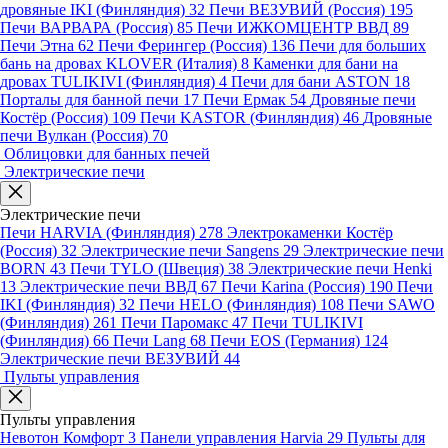
дровяные IKI (Финляндия)
32
Печи ВЕЗУВИЙ (Россия)
195
Печи ВАРВАРА (Россия)
85
Печи ИЖКОМЦЕНТР ВВД
89
Печи Этна
62
Печи Ферингер (Россия)
136
Печи для больших
бань на дровах KLOVER (Италия)
8
Каменки для бани на
дровах TULIKIVI (Финляндия)
4
Печи для бани ASTON
18
Порталы для банной печи
17
Печи Ермак
54
Дровяные печи
Костёр (Россия)
109
Печи KASTOR (Финляндия)
46
Дровяные
печи Вулкан (Россия)
70
Облицовки для банных печей
Электрические печи
Электрические печи
Печи HARVIA (Финляндия)
278
Электрокаменки Костёр
(Россия)
32
Электрические печи Sangens
29
Электрические печи
BORN
43
Печи TYLO (Швеция)
38
Электрические печи Henki
13
Электрические печи ВВД
67
Печи Karina (Россия)
190
Печи
IKI (Финляндия)
32
Печи HELO (Финляндия)
108
Печи SAWO
(Финляндия)
261
Печи Паромакс
47
Печи TULIKIVI
(Финляндия)
66
Печи Lang
68
Печи EOS (Германия)
124
Электрические печи ВЕЗУВИЙ
44
Пульты управления
Пульты управления
Невотон Комфорт
3
Панели управления Harvia
29
Пульты для