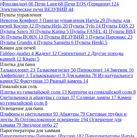
(Финляндия)
66
Печи Lang
68
Печи EOS (Германия)
124
Электрические печи ВЕЗУВИЙ
44
Пульты управления
Невотон Комфорт
3
Панели управления Harvia
29
Пульты для
печей Костер
12
Пульты Helo
20
Пульты Tylo
14
Пульты EOS
23
Пульты Sawo
30
Пульты Karina
5
Пульты FASEL
41
Пульты ВВД
36
Пульты BORN
13
Пульты ВЕЗУВИЙ
3
Пульты Паромакс
23
Пульты Grandis
4
Пульты Sangens
6
Пульты Henki
5
Камни для печей
Габбро-диабаз
4
Жадеит
12
Серпентинит
2
Другие породы
камней
12
Кварц
5
Плитка для бани
Талькохлорит
23
Талькомагнезит
50
Пироксенит
14
Змеевик
16
Амфиболит
3
Талькокварцит
9
Для камина
78
Из натурального
камня
92
Фактурная
15
Рваный камень
14
Гималайская соль
Плитка из гималайской соли
13
Кирпичи из гималайской соли
8
Светильники и абажуры с солью
37
Соляные лампы
17
Камни
из гималайской соли
8
Освещение для бани
Плафоны и светильники
93
Абажуры
79
Световые трубки и
ленты
36
Оптоволоконное освещение
194
Освещение для
хамама
79
Звездное небо
27
Парогенераторы для хаммам
Парогенераторы Паромакс (Россия)
182
Парогенераторы Harvia