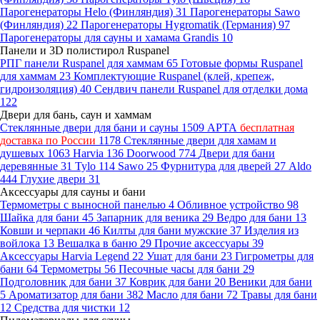
Парогенераторы Helo (Финляндия)
31
Парогенераторы Sawo
(Финляндия)
22
Парогенераторы Hygromatik (Германия)
97
Парогенераторы для сауны и хамама Grandis
10
Панели и 3D полистирол Ruspanel
РПГ панели Ruspanel для хаммам
65
Готовые формы Ruspanel
для хаммам
23
Комплектующие Ruspanel (клей, крепеж,
гидроизоляция)
40
Сендвич панели Ruspanel для отделки дома
122
Двери для бань, саун и хаммам
Стеклянные двери для бани и сауны
1509
АРТА
бесплатная
доставка по России
1178
Стеклянные двери для хамам и
душевых
1063
Harvia
136
Doorwood
774
Двери для бани
деревянные
31
Tylo
114
Sawo
25
Фурнитура для дверей
27
Aldo
444
Глухие двери
31
Аксессуары для сауны и бани
Термометры с выносной панелью
4
Обливное устройство
98
Шайка для бани
45
Запарник для веника
29
Ведро для бани
13
Ковши и черпаки
46
Килты для бани мужские
37
Изделия из
войлока
13
Вешалка в баню
29
Прочие аксессуары
39
Аксессуары Harvia Legend
22
Ушат для бани
23
Гигрометры для
бани
64
Термометры
56
Песочные часы для бани
29
Подголовник для бани
37
Коврик для бани
20
Веники для бани
5
Ароматизатор для бани
382
Масло для бани
72
Травы для бани
12
Средства для чистки
12