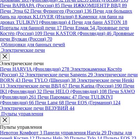
Печи ВАРВАРА (Россия)
85
Печи ИЖКОМЦЕНТР ВВД
89
Печи Этна
62
Печи Ферингер (Россия)
136
Печи для больших
бань на дровах KLOVER (Италия)
8
Каменки для бани на
дровах TULIKIVI (Финляндия)
4
Печи для бани ASTON
18
Порталы для банной печи
17
Печи Ермак
54
Дровяные печи
Костёр (Россия)
109
Печи KASTOR (Финляндия)
46
Дровяные
печи Вулкан (Россия)
70
Облицовки для банных печей
Электрические печи
Электрические печи
Печи HARVIA (Финляндия)
278
Электрокаменки Костёр
(Россия)
32
Электрические печи Sangens
29
Электрические печи
BORN
43
Печи TYLO (Швеция)
38
Электрические печи Henki
13
Электрические печи ВВД
67
Печи Karina (Россия)
190
Печи
IKI (Финляндия)
32
Печи HELO (Финляндия)
108
Печи SAWO
(Финляндия)
261
Печи Паромакс
47
Печи TULIKIVI
(Финляндия)
66
Печи Lang
68
Печи EOS (Германия)
124
Электрические печи ВЕЗУВИЙ
44
Пульты управления
Пульты управления
Невотон Комфорт
3
Панели управления Harvia
29
Пульты для
печей Костер
12
Пульты Helo
20
Пульты Tylo
14
Пульты EOS
23