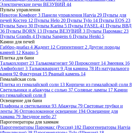
Электрические печи ВЕЗУВИЙ
44
Пульты управления
Невотон Комфорт
3
Панели управления Harvia
29
Пульты для
печей Костер
12
Пульты Helo
20
Пульты Tylo
14
Пульты EOS
23
Пульты Sawo
30
Пульты Karina
5
Пульты FASEL
41
Пульты ВВД
36
Пульты BORN
13
Пульты ВЕЗУВИЙ
3
Пульты Паромакс
23
Пульты Grandis
4
Пульты Sangens
6
Пульты Henki
5
Камни для печей
Габбро-диабаз
4
Жадеит
12
Серпентинит
2
Другие породы
камней
12
Кварц
5
Плитка для бани
Талькохлорит
23
Талькомагнезит
50
Пироксенит
14
Змеевик
16
Амфиболит
3
Талькокварцит
9
Для камина
78
Из натурального
камня
92
Фактурная
15
Рваный камень
14
Гималайская соль
Плитка из гималайской соли
13
Кирпичи из гималайской соли
8
Светильники и абажуры с солью
37
Соляные лампы
17
Камни
из гималайской соли
8
Освещение для бани
Плафоны и светильники
93
Абажуры
79
Световые трубки и
ленты
36
Оптоволоконное освещение
194
Освещение для
хамама
79
Звездное небо
27
Парогенераторы для хаммам
Парогенераторы Паромакс (Россия)
182
Парогенераторы Harvia
(Финляндия)
38
Парогенераторы Tylo (Швеция)
18