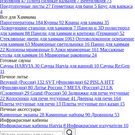
Изоляция
47
Плита силикат кальция
7
Вентиляция
73
Предтопочные листы
27
Герметики для бани
5
Брус для каркаса
4
Все для Хаммама
Парогенераторы
184
Курны
92
Краны для хамама
35
Дозирующие станции для хамамов
7
Панели и 3D полистирол
для хаммам
88
Панели для хаммам и крепежи (Германия)
52
Стеклянные двери для хаммам
1063
Оптоволоконное освещение
для хаммам
63
Мраморные светильники
16
Панно для хаммам
22
Колонны мраморные
6
Арки мраморные
161
Массажные
столы для хаммам
16
Мраморные раковины
24
Готовые сауны
Сауны HARVIA
30
Сауны Harvia для ванной
10
Сауны Re:Gen
11
Печное литье
Везувий (Россия)
132
SVT (Финляндия)
62
PISLA HTT
(Финляндия)
80
Литье России
7
МЕТА (Россия)
23
LK
(Словения)
29
Grand (Россия)
50
Задвижки для печи чугунные
22
Колосники для печи чугунные
41
Дверцы для печи
164
Плиты чугунные для печи
13
Плиты чугунные под казан
15
Печные аксессуары
Каминные экраны
28
Каминные наборы
90
Дровницы
53
Инфракрасные кабины
Инфракрасные кабины Harvia
8
Инфракрасные излучатели
10