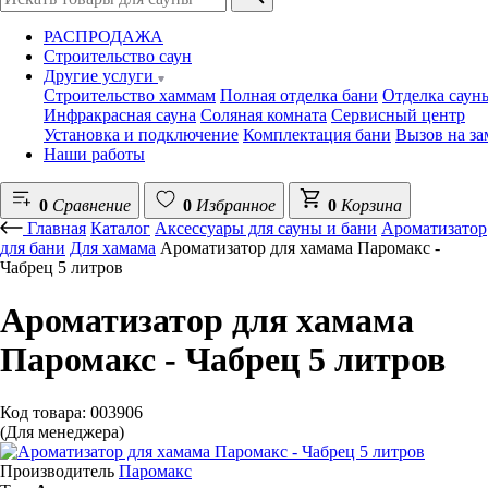
РАСПРОДАЖА
Строительство саун
Другие услуги
Строительство хаммам
Полная отделка бани
Отделка саун
Инфракрасная сауна
Соляная комната
Сервисный центр
Установка и подключение
Комплектация бани
Вызов на з
Наши работы
0
Сравнение
0
Избранное
0
Корзина
Главная
Каталог
Аксессуары для сауны и бани
Ароматизатор
для бани
Для хамама
Ароматизатор для хамама Паромакс -
Чабрец 5 литров
Ароматизатор для хамама
Паромакс - Чабрец 5 литров
Код товара: 003906
(Для менеджера)
Производитель
Паромакс