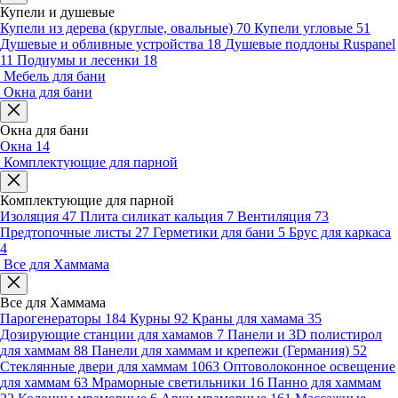
Купели и душевые
Купели из дерева (круглые, овальные)
70
Купели угловые
51
Душевые и обливные устройства
18
Душевые поддоны Ruspanel
11
Подиумы и лесенки
18
Мебель для бани
Окна для бани
Окна для бани
Окна
14
Комплектующие для парной
Комплектующие для парной
Изоляция
47
Плита силикат кальция
7
Вентиляция
73
Предтопочные листы
27
Герметики для бани
5
Брус для каркаса
4
Все для Хаммама
Все для Хаммама
Парогенераторы
184
Курны
92
Краны для хамама
35
Дозирующие станции для хамамов
7
Панели и 3D полистирол
для хаммам
88
Панели для хаммам и крепежи (Германия)
52
Стеклянные двери для хаммам
1063
Оптоволоконное освещение
для хаммам
63
Мраморные светильники
16
Панно для хаммам