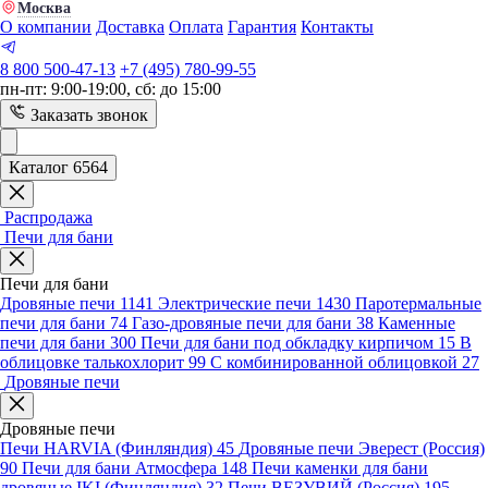
Москва
О компании
Доставка
Оплата
Гарантия
Контакты
8 800 500-47-13
+7 (495) 780-99-55
пн-пт: 9:00-19:00, сб: до 15:00
Заказать звонок
Каталог 6564
Распродажа
Печи для бани
Печи для бани
Дровяные печи
1141
Электрические печи
1430
Паротермальные
печи для бани
74
Газо-дровяные печи для бани
38
Каменные
печи для бани
300
Печи для бани под обкладку кирпичом
15
В
облицовке талькохлорит
99
С комбинированной облицовкой
27
Дровяные печи
Дровяные печи
Печи HARVIA (Финляндия)
45
Дровяные печи Эверест (Россия)
90
Печи для бани Атмосфера
148
Печи каменки для бани
дровяные IKI (Финляндия)
32
Печи ВЕЗУВИЙ (Россия)
195