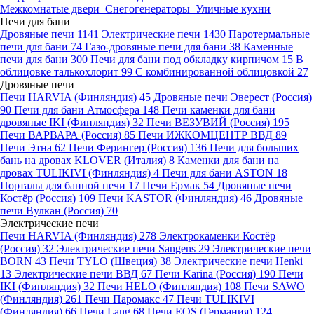
Межкомнатые двери
Снегогенераторы
Уличные кухни
Печи для бани
Дровяные печи
1141
Электрические печи
1430
Паротермальные
печи для бани
74
Газо-дровяные печи для бани
38
Каменные
печи для бани
300
Печи для бани под обкладку кирпичом
15
В
облицовке талькохлорит
99
С комбинированной облицовкой
27
Дровяные печи
Печи HARVIA (Финляндия)
45
Дровяные печи Эверест (Россия)
90
Печи для бани Атмосфера
148
Печи каменки для бани
дровяные IKI (Финляндия)
32
Печи ВЕЗУВИЙ (Россия)
195
Печи ВАРВАРА (Россия)
85
Печи ИЖКОМЦЕНТР ВВД
89
Печи Этна
62
Печи Ферингер (Россия)
136
Печи для больших
бань на дровах KLOVER (Италия)
8
Каменки для бани на
дровах TULIKIVI (Финляндия)
4
Печи для бани ASTON
18
Порталы для банной печи
17
Печи Ермак
54
Дровяные печи
Костёр (Россия)
109
Печи KASTOR (Финляндия)
46
Дровяные
печи Вулкан (Россия)
70
Электрические печи
Печи HARVIA (Финляндия)
278
Электрокаменки Костёр
(Россия)
32
Электрические печи Sangens
29
Электрические печи
BORN
43
Печи TYLO (Швеция)
38
Электрические печи Henki
13
Электрические печи ВВД
67
Печи Karina (Россия)
190
Печи
IKI (Финляндия)
32
Печи HELO (Финляндия)
108
Печи SAWO
(Финляндия)
261
Печи Паромакс
47
Печи TULIKIVI
(Финляндия)
66
Печи Lang
68
Печи EOS (Германия)
124