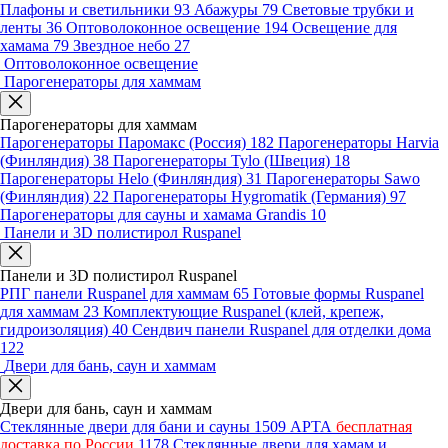
Плафоны и светильники
93
Абажуры
79
Световые трубки и
ленты
36
Оптоволоконное освещение
194
Освещение для
хамама
79
Звездное небо
27
Оптоволоконное освещение
Парогенераторы для хаммам
Парогенераторы для хаммам
Парогенераторы Паромакс (Россия)
182
Парогенераторы Harvia
(Финляндия)
38
Парогенераторы Tylo (Швеция)
18
Парогенераторы Helo (Финляндия)
31
Парогенераторы Sawo
(Финляндия)
22
Парогенераторы Hygromatik (Германия)
97
Парогенераторы для сауны и хамама Grandis
10
Панели и 3D полистирол Ruspanel
Панели и 3D полистирол Ruspanel
РПГ панели Ruspanel для хаммам
65
Готовые формы Ruspanel
для хаммам
23
Комплектующие Ruspanel (клей, крепеж,
гидроизоляция)
40
Сендвич панели Ruspanel для отделки дома
122
Двери для бань, саун и хаммам
Двери для бань, саун и хаммам
Стеклянные двери для бани и сауны
1509
АРТА
бесплатная
доставка по России
1178
Стеклянные двери для хамам и