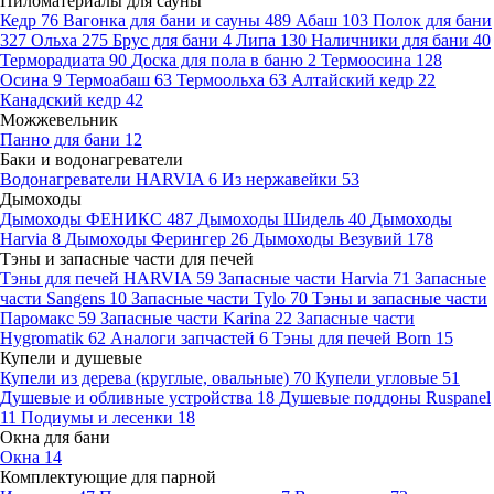
Пиломатериалы для сауны
Кедр
76
Вагонка для бани и сауны
489
Абаш
103
Полок для бани
327
Ольха
275
Брус для бани
4
Липа
130
Наличники для бани
40
Терморадиата
90
Доска для пола в баню
2
Термоосина
128
Осина
9
Термоабаш
63
Термоольха
63
Алтайский кедр
22
Канадский кедр
42
Можжевельник
Панно для бани
12
Баки и водонагреватели
Водонагреватели HARVIA
6
Из нержавейки
53
Дымоходы
Дымоходы ФЕНИКС
487
Дымоходы Шидель
40
Дымоходы
Harvia
8
Дымоходы Ферингер
26
Дымоходы Везувий
178
Тэны и запасные части для печей
Тэны для печей HARVIA
59
Запасные части Harvia
71
Запасные
части Sangens
10
Запасные части Tylo
70
Тэны и запасные части
Паромакс
59
Запасные части Karina
22
Запасные части
Hygromatik
62
Аналоги запчастей
6
Тэны для печей Born
15
Купели и душевые
Купели из дерева (круглые, овальные)
70
Купели угловые
51
Душевые и обливные устройства
18
Душевые поддоны Ruspanel
11
Подиумы и лесенки
18
Окна для бани
Окна
14
Комплектующие для парной