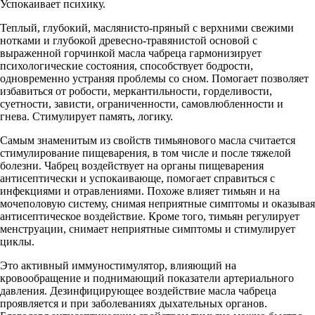
Успокаивает психику.
Теплый, глубокий, маслянисто-пряный с верхними свежими
нотками и глубокой древесно-травянистой основой с
выраженной горчинкой масла чабреца гармонизирует
психологические состояния, способствует бодрости,
одновременно устраняя проблемы со сном. Помогает позволяет
избавиться от робости, меркантильности, горделивости,
суетности, зависти, ограниченности, самовлюбленности и
гнева. Стимулирует память, логику.
Самым знаменитым из свойств тимьянового масла считается
стимулирование пищеварения, в том числе и после тяжелой
болезни. Чабрец воздействует на органы пищеварения
антисептически и успокаивающе, помогает справиться с
инфекциями и отравлениями. Похоже влияет тимьян и на
мочеполовую систему, снимая неприятные симптомы и оказывая
антисептическое воздействие. Кроме того, тимьян регулирует
менструации, снимает неприятные симптомы и стимулирует
циклы.
Это активный иммуностимулятор, влияющий на
кровообращение и поднимающий показатели артериального
давления. Дезинфицирующее воздействие масла чабреца
проявляется и при заболеваниях дыхательных органов.