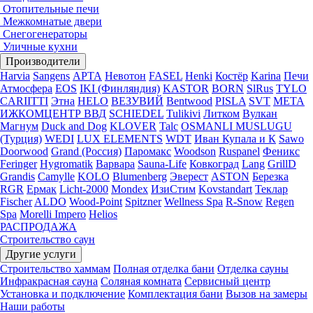
Отопительные печи
Межкомнатые двери
Снегогенераторы
Уличные кухни
Производители
Harvia
Sangens
АРТА
Невотон
FASEL
Henki
Костёр
Karina
Печи
Атмосфера
EOS
IKI (Финляндия)
KASTOR
BORN
SlRus
TYLO
CARIITTI
Этна
HELO
ВЕЗУВИЙ
Bentwood
PISLA
SVT
МЕТА
ИЖКОМЦЕНТР ВВД
SCHIEDEL
Tulikivi
Литком
Вулкан
Магнум
Duck and Dog
KLOVER
Talc
OSMANLI MUSLUGU
(Турция)
WEDI
LUX ELEMENTS
WDT
Иван Купала и К
Sawo
Doorwood
Grand (Россия)
Паромакс
Woodson
Ruspanel
Феникс
Feringer
Hygromatik
Варвара
Sauna-Life
Ковкоград
Lang
GrillD
Grandis
Camylle
KOLO
Blumenberg
Эверест
ASTON
Березка
RGR
Ермак
Licht-2000
Mondex
ИзиСтим
Kovstandart
Теклар
Fischer
ALDO
Wood-Point
Spitzner
Wellness Spa
R-Snow
Regen
Spa
Morelli Impero
Helios
РАСПРОДАЖА
Строительство саун
Другие услуги
Строительство хаммам
Полная отделка бани
Отделка сауны
Инфракрасная сауна
Соляная комната
Сервисный центр
Установка и подключение
Комплектация бани
Вызов на замеры
Наши работы