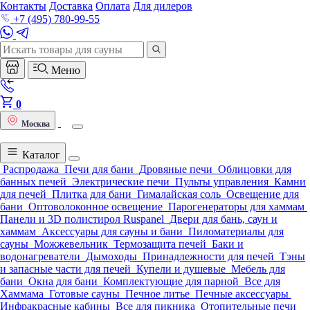
Контакты
Доставка
Оплата
Для дилеров
+7 (495) 780-99-55
Меню
0
Москва
Каталог
Распродажа
Печи для бани
Дровяные печи
Облицовки для
банных печей
Электрические печи
Пульты управления
Камни
для печей
Плитка для бани
Гималайская соль
Освещение для
бани
Оптоволоконное освещение
Парогенераторы для хаммам
Панели и 3D полистирол Ruspanel
Двери для бань, саун и
хаммам
Аксессуары для сауны и бани
Пиломатериалы для
сауны
Можжевельник
Термозащита печей
Баки и
водонагреватели
Дымоходы
Принадлежности для печей
Тэны
и запасные части для печей
Купели и душевые
Мебель для
бани
Окна для бани
Комплектующие для парной
Все для
Хаммама
Готовые сауны
Печное литье
Печные аксессуары
Инфракрасные кабины
Все для пикника
Отопительные печи