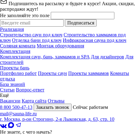
Подпишитесь на рассылку и будьте в курсе! Акции, скидки,
распродажи ждут!
Не заполняйте это поле
Подписаться
Реализация
Строительство саун под ключ
Строительство хаммамов под
ключ
Отделка бани под ключ
Инфракрасная сауна под ключ
Соляная комната
Монтаж оборудования
Комплектация
Комплектация саун, бань, хаммамов и SPA
Для дизайнеров
Для
строителей
Проекты бань
Портфолио работ
Проекты саун
Проекты хаммамов
Комнаты
отдыха
База знаний
Статьи
Вопрос-ответ
Ещё
Вакансии
Карта сайта
Отзывы
8 800 500-47-13
Заказать звонок
Сейчас работаем
mail@sauna-life.ru
г. Москва
,
р-он Строгино, 2-я Лыковская, д. 63, стр. 10
Не знаете, с чего начать?