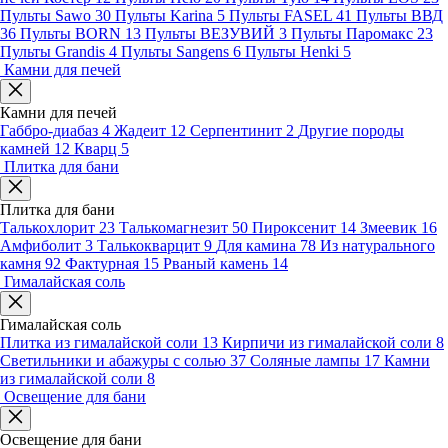
Пульты Sawo
30
Пульты Karina
5
Пульты FASEL
41
Пульты ВВД
36
Пульты BORN
13
Пульты ВЕЗУВИЙ
3
Пульты Паромакс
23
Пульты Grandis
4
Пульты Sangens
6
Пульты Henki
5
Камни для печей
Камни для печей
Габбро-диабаз
4
Жадеит
12
Серпентинит
2
Другие породы
камней
12
Кварц
5
Плитка для бани
Плитка для бани
Талькохлорит
23
Талькомагнезит
50
Пироксенит
14
Змеевик
16
Амфиболит
3
Талькокварцит
9
Для камина
78
Из натурального
камня
92
Фактурная
15
Рваный камень
14
Гималайская соль
Гималайская соль
Плитка из гималайской соли
13
Кирпичи из гималайской соли
8
Светильники и абажуры с солью
37
Соляные лампы
17
Камни
из гималайской соли
8
Освещение для бани
Освещение для бани