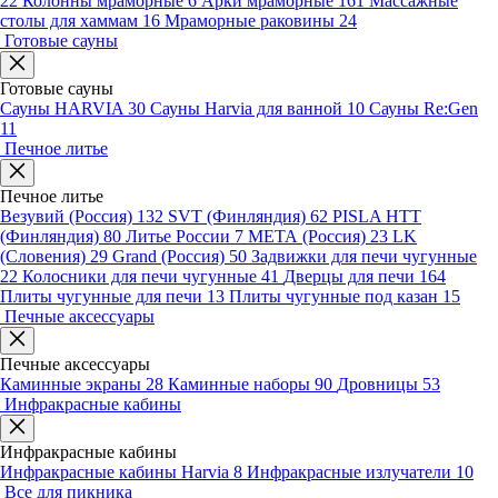
22
Колонны мраморные
6
Арки мраморные
161
Массажные
столы для хаммам
16
Мраморные раковины
24
Готовые сауны
Готовые сауны
Сауны HARVIA
30
Сауны Harvia для ванной
10
Сауны Re:Gen
11
Печное литье
Печное литье
Везувий (Россия)
132
SVT (Финляндия)
62
PISLA HTT
(Финляндия)
80
Литье России
7
МЕТА (Россия)
23
LK
(Словения)
29
Grand (Россия)
50
Задвижки для печи чугунные
22
Колосники для печи чугунные
41
Дверцы для печи
164
Плиты чугунные для печи
13
Плиты чугунные под казан
15
Печные аксессуары
Печные аксессуары
Каминные экраны
28
Каминные наборы
90
Дровницы
53
Инфракрасные кабины
Инфракрасные кабины
Инфракрасные кабины Harvia
8
Инфракрасные излучатели
10
Все для пикника