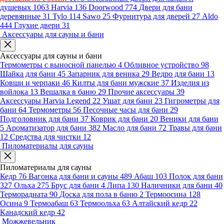
душевых
1063
Harvia
136
Doorwood
774
Двери для бани
деревянные
31
Tylo
114
Sawo
25
Фурнитура для дверей
27
Aldo
444
Глухие двери
31
Аксессуары для сауны и бани
Аксессуары для сауны и бани
Термометры с выносной панелью
4
Обливное устройство
98
Шайка для бани
45
Запарник для веника
29
Ведро для бани
13
Ковши и черпаки
46
Килты для бани мужские
37
Изделия из
войлока
13
Вешалка в баню
29
Прочие аксессуары
39
Аксессуары Harvia Legend
22
Ушат для бани
23
Гигрометры для
бани
64
Термометры
56
Песочные часы для бани
29
Подголовник для бани
37
Коврик для бани
20
Веники для бани
5
Ароматизатор для бани
382
Масло для бани
72
Травы для бани
12
Средства для чистки
12
Пиломатериалы для сауны
Пиломатериалы для сауны
Кедр
76
Вагонка для бани и сауны
489
Абаш
103
Полок для бани
327
Ольха
275
Брус для бани
4
Липа
130
Наличники для бани
40
Терморадиата
90
Доска для пола в баню
2
Термоосина
128
Осина
9
Термоабаш
63
Термоольха
63
Алтайский кедр
22
Канадский кедр
42
Можжевельник