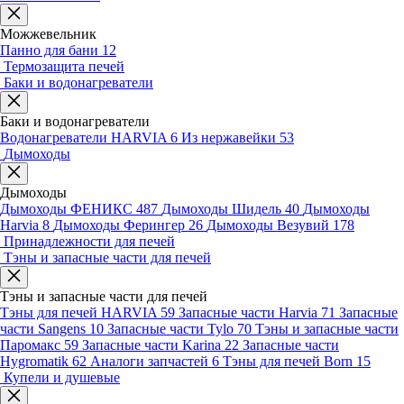
Можжевельник
Панно для бани
12
Термозащита печей
Баки и водонагреватели
Баки и водонагреватели
Водонагреватели HARVIA
6
Из нержавейки
53
Дымоходы
Дымоходы
Дымоходы ФЕНИКС
487
Дымоходы Шидель
40
Дымоходы
Harvia
8
Дымоходы Ферингер
26
Дымоходы Везувий
178
Принадлежности для печей
Тэны и запасные части для печей
Тэны и запасные части для печей
Тэны для печей HARVIA
59
Запасные части Harvia
71
Запасные
части Sangens
10
Запасные части Tylo
70
Тэны и запасные части
Паромакс
59
Запасные части Karina
22
Запасные части
Hygromatik
62
Аналоги запчастей
6
Тэны для печей Born
15
Купели и душевые