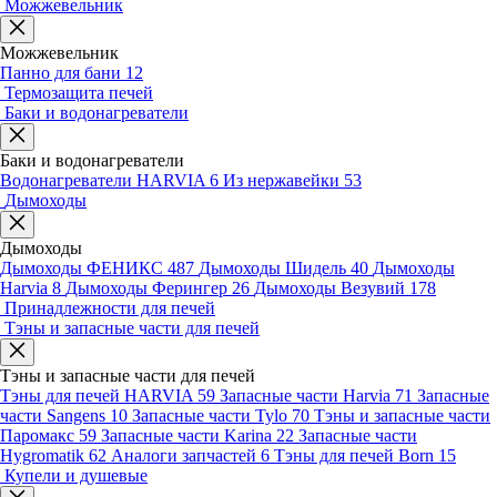
Можжевельник
Можжевельник
Панно для бани
12
Термозащита печей
Баки и водонагреватели
Баки и водонагреватели
Водонагреватели HARVIA
6
Из нержавейки
53
Дымоходы
Дымоходы
Дымоходы ФЕНИКС
487
Дымоходы Шидель
40
Дымоходы
Harvia
8
Дымоходы Ферингер
26
Дымоходы Везувий
178
Принадлежности для печей
Тэны и запасные части для печей
Тэны и запасные части для печей
Тэны для печей HARVIA
59
Запасные части Harvia
71
Запасные
части Sangens
10
Запасные части Tylo
70
Тэны и запасные части
Паромакс
59
Запасные части Karina
22
Запасные части
Hygromatik
62
Аналоги запчастей
6
Тэны для печей Born
15
Купели и душевые