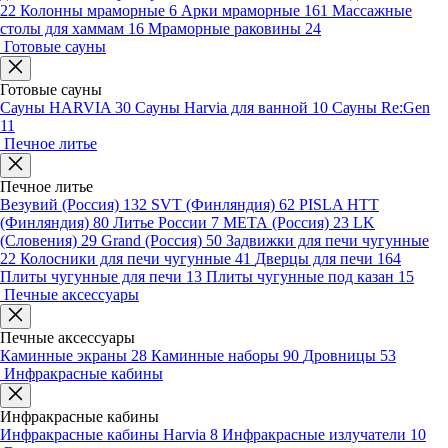
22
Колонны мраморные
6
Арки мраморные
161
Массажные
столы для хаммам
16
Мраморные раковины
24
Готовые сауны
Готовые сауны
Сауны HARVIA
30
Сауны Harvia для ванной
10
Сауны Re:Gen
11
Печное литье
Печное литье
Везувий (Россия)
132
SVT (Финляндия)
62
PISLA HTT
(Финляндия)
80
Литье России
7
МЕТА (Россия)
23
LK
(Словения)
29
Grand (Россия)
50
Задвижки для печи чугунные
22
Колосники для печи чугунные
41
Дверцы для печи
164
Плиты чугунные для печи
13
Плиты чугунные под казан
15
Печные аксессуары
Печные аксессуары
Каминные экраны
28
Каминные наборы
90
Дровницы
53
Инфракрасные кабины
Инфракрасные кабины
Инфракрасные кабины Harvia
8
Инфракрасные излучатели
10