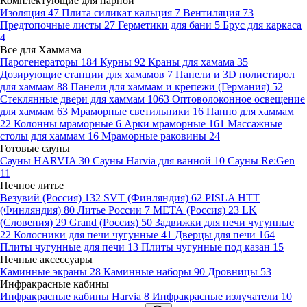
Комплектующие для парной
Изоляция
47
Плита силикат кальция
7
Вентиляция
73
Предтопочные листы
27
Герметики для бани
5
Брус для каркаса
4
Все для Хаммама
Парогенераторы
184
Курны
92
Краны для хамама
35
Дозирующие станции для хамамов
7
Панели и 3D полистирол
для хаммам
88
Панели для хаммам и крепежи (Германия)
52
Стеклянные двери для хаммам
1063
Оптоволоконное освещение
для хаммам
63
Мраморные светильники
16
Панно для хаммам
22
Колонны мраморные
6
Арки мраморные
161
Массажные
столы для хаммам
16
Мраморные раковины
24
Готовые сауны
Сауны HARVIA
30
Сауны Harvia для ванной
10
Сауны Re:Gen
11
Печное литье
Везувий (Россия)
132
SVT (Финляндия)
62
PISLA HTT
(Финляндия)
80
Литье России
7
МЕТА (Россия)
23
LK
(Словения)
29
Grand (Россия)
50
Задвижки для печи чугунные
22
Колосники для печи чугунные
41
Дверцы для печи
164
Плиты чугунные для печи
13
Плиты чугунные под казан
15
Печные аксессуары
Каминные экраны
28
Каминные наборы
90
Дровницы
53
Инфракрасные кабины
Инфракрасные кабины Harvia
8
Инфракрасные излучатели
10