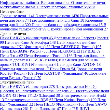
Инфракрасные кабины
Все для пикника
Отопительные печи
Межкомнатые двери
Снегогенераторы
Уличные кухни
Печи для бани
Дровяные печи
1141
Электрические печи
1430
Паротермальные
печи для бани
74
Газо-дровяные печи для бани
38
Каменные
печи для бани
300
Печи для бани под обкладку кирпичом
15
В
облицовке талькохлорит
99
С комбинированной облицовкой
27
Дровяные печи
Печи HARVIA (Финляндия)
45
Дровяные печи Эверест (Россия)
90
Печи для бани Атмосфера
148
Печи каменки для бани
дровяные IKI (Финляндия)
32
Печи ВЕЗУВИЙ (Россия)
195
Печи ВАРВАРА (Россия)
85
Печи ИЖКОМЦЕНТР ВВД
89
Печи Этна
62
Печи Ферингер (Россия)
136
Печи для больших
бань на дровах KLOVER (Италия)
8
Каменки для бани на
дровах TULIKIVI (Финляндия)
4
Печи для бани ASTON
18
Порталы для банной печи
17
Печи Ермак
54
Дровяные печи
Костёр (Россия)
109
Печи KASTOR (Финляндия)
46
Дровяные
печи Вулкан (Россия)
70
Электрические печи
Печи HARVIA (Финляндия)
278
Электрокаменки Костёр
(Россия)
32
Электрические печи Sangens
29
Электрические печи
BORN
43
Печи TYLO (Швеция)
38
Электрические печи Henki
13
Электрические печи ВВД
67
Печи Karina (Россия)
190
Печи
IKI (Финляндия)
32
Печи HELO (Финляндия)
108
Печи SAWO
(Финляндия)
261
Печи Паромакс
47
Печи TULIKIVI