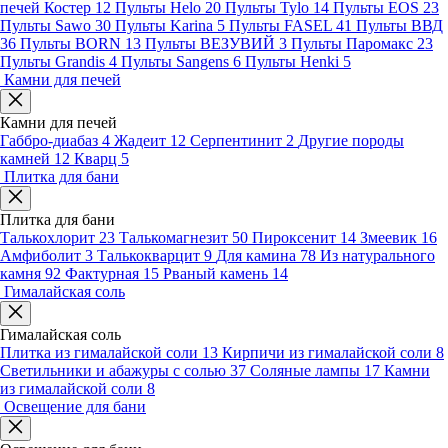
печей Костер
12
Пульты Helo
20
Пульты Tylo
14
Пульты EOS
23
Пульты Sawo
30
Пульты Karina
5
Пульты FASEL
41
Пульты ВВД
36
Пульты BORN
13
Пульты ВЕЗУВИЙ
3
Пульты Паромакс
23
Пульты Grandis
4
Пульты Sangens
6
Пульты Henki
5
Камни для печей
Камни для печей
Габбро-диабаз
4
Жадеит
12
Серпентинит
2
Другие породы
камней
12
Кварц
5
Плитка для бани
Плитка для бани
Талькохлорит
23
Талькомагнезит
50
Пироксенит
14
Змеевик
16
Амфиболит
3
Талькокварцит
9
Для камина
78
Из натурального
камня
92
Фактурная
15
Рваный камень
14
Гималайская соль
Гималайская соль
Плитка из гималайской соли
13
Кирпичи из гималайской соли
8
Светильники и абажуры с солью
37
Соляные лампы
17
Камни
из гималайской соли
8
Освещение для бани