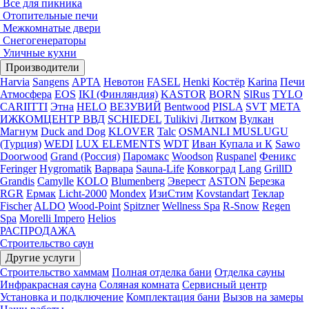
Все для пикника
Отопительные печи
Межкомнатые двери
Снегогенераторы
Уличные кухни
Производители
Harvia
Sangens
АРТА
Невотон
FASEL
Henki
Костёр
Karina
Печи
Атмосфера
EOS
IKI (Финляндия)
KASTOR
BORN
SlRus
TYLO
CARIITTI
Этна
HELO
ВЕЗУВИЙ
Bentwood
PISLA
SVT
МЕТА
ИЖКОМЦЕНТР ВВД
SCHIEDEL
Tulikivi
Литком
Вулкан
Магнум
Duck and Dog
KLOVER
Talc
OSMANLI MUSLUGU
(Турция)
WEDI
LUX ELEMENTS
WDT
Иван Купала и К
Sawo
Doorwood
Grand (Россия)
Паромакс
Woodson
Ruspanel
Феникс
Feringer
Hygromatik
Варвара
Sauna-Life
Ковкоград
Lang
GrillD
Grandis
Camylle
KOLO
Blumenberg
Эверест
ASTON
Березка
RGR
Ермак
Licht-2000
Mondex
ИзиСтим
Kovstandart
Теклар
Fischer
ALDO
Wood-Point
Spitzner
Wellness Spa
R-Snow
Regen
Spa
Morelli Impero
Helios
РАСПРОДАЖА
Строительство саун
Другие услуги
Строительство хаммам
Полная отделка бани
Отделка сауны
Инфракрасная сауна
Соляная комната
Сервисный центр
Установка и подключение
Комплектация бани
Вызов на замеры