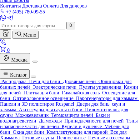
Наши работы
Контакты
Доставка
Оплата
Для дилеров
+7 (495) 780-99-55
Меню
0
Москва
Каталог
Распродажа
Печи для бани
Дровяные печи
Облицовки для
банных печей
Электрические печи
Пульты управления
Камни
для печей
Плитка для бани
Гималайская соль
Освещение для
бани
Оптоволоконное освещение
Парогенераторы для хаммам
Панели и 3D полистирол Ruspanel
Двери для бань, саун и
хаммам
Аксессуары для сауны и бани
Пиломатериалы для
сауны
Можжевельник
Термозащита печей
Баки и
водонагреватели
Дымоходы
Принадлежности для печей
Тэны
и запасные части для печей
Купели и душевые
Мебель для
бани
Окна для бани
Комплектующие для парной
Все для
Хаммама
Готовые сауны
Печное литье
Печные аксессуары