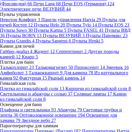
(Финляндия)
66
Печи Lang
68
Печи EOS (Германия)
124
Электрические печи ВЕЗУВИЙ
44
Пульты управления
Невотон Комфорт
3
Панели управления Harvia
29
Пульты для
печей Костер
12
Пульты Helo
20
Пульты Tylo
14
Пульты EOS
23
Пульты Sawo
30
Пульты Karina
5
Пульты FASEL
41
Пульты ВВД
36
Пульты BORN
13
Пульты ВЕЗУВИЙ
3
Пульты Паромакс
23
Пульты Grandis
4
Пульты Sangens
6
Пульты Henki
5
Камни для печей
Габбро-диабаз
4
Жадеит
12
Серпентинит
2
Другие породы
камней
12
Кварц
5
Плитка для бани
Талькохлорит
23
Талькомагнезит
50
Пироксенит
14
Змеевик
16
Амфиболит
3
Талькокварцит
9
Для камина
78
Из натурального
камня
92
Фактурная
15
Рваный камень
14
Гималайская соль
Плитка из гималайской соли
13
Кирпичи из гималайской соли
8
Светильники и абажуры с солью
37
Соляные лампы
17
Камни
из гималайской соли
8
Освещение для бани
Плафоны и светильники
93
Абажуры
79
Световые трубки и
ленты
36
Оптоволоконное освещение
194
Освещение для
хамама
79
Звездное небо
27
Парогенераторы для хаммам
Парогенераторы Паромакс (Россия)
182
Парогенераторы Harvia