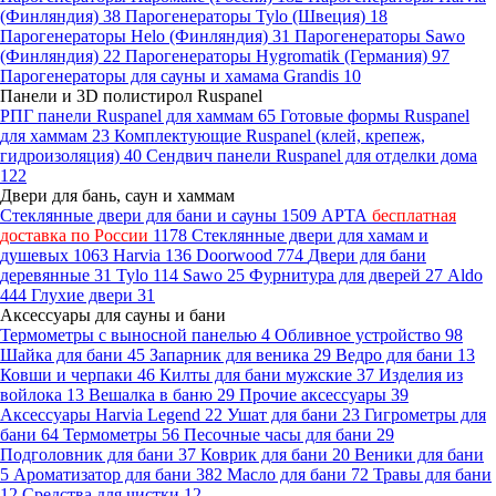
(Финляндия)
38
Парогенераторы Tylo (Швеция)
18
Парогенераторы Helo (Финляндия)
31
Парогенераторы Sawo
(Финляндия)
22
Парогенераторы Hygromatik (Германия)
97
Парогенераторы для сауны и хамама Grandis
10
Панели и 3D полистирол Ruspanel
РПГ панели Ruspanel для хаммам
65
Готовые формы Ruspanel
для хаммам
23
Комплектующие Ruspanel (клей, крепеж,
гидроизоляция)
40
Сендвич панели Ruspanel для отделки дома
122
Двери для бань, саун и хаммам
Стеклянные двери для бани и сауны
1509
АРТА
бесплатная
доставка по России
1178
Стеклянные двери для хамам и
душевых
1063
Harvia
136
Doorwood
774
Двери для бани
деревянные
31
Tylo
114
Sawo
25
Фурнитура для дверей
27
Aldo
444
Глухие двери
31
Аксессуары для сауны и бани
Термометры с выносной панелью
4
Обливное устройство
98
Шайка для бани
45
Запарник для веника
29
Ведро для бани
13
Ковши и черпаки
46
Килты для бани мужские
37
Изделия из
войлока
13
Вешалка в баню
29
Прочие аксессуары
39
Аксессуары Harvia Legend
22
Ушат для бани
23
Гигрометры для
бани
64
Термометры
56
Песочные часы для бани
29
Подголовник для бани
37
Коврик для бани
20
Веники для бани
5
Ароматизатор для бани
382
Масло для бани
72
Травы для бани
12
Средства для чистки
12