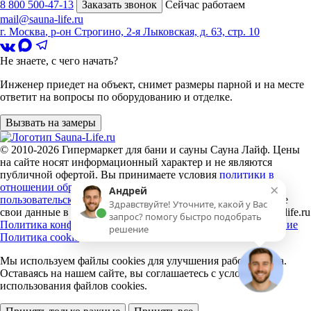
8 800 500-47-13
Заказать звонок
Сейчас работаем
mail@sauna-life.ru
г. Москва
,
р-он Строгино, 2-я Лыковская, д. 63, стр. 10
Не знаете, с чего начать?
Инженер приедет на объект, снимет размеры парной и на месте
ответит на вопросы по оборудованию и отделке.
Вызвать на замеры
© 2010-2026
Гипермаркет для бани и сауны Сауна Лайф
.
Цены
на сайте носят информационный характер и не являются
публичной офертой. Вы принимаете условия
политики в
×
отношении обработки персональных данных
и
Андрей
пользовательского соглашения
каждый раз, когда оставляете
Здравствуйте! Уточните, какой у Вас
свои данные в любой форме обратной связи на сайте sauna-life.ru
запрос? помогу быстро подобрать
Политика конфиденциальности
Пользовательское соглашение
решение
Политика cookie
Мы используем файлы cookies
для улучшения работы сайта.
Оставаясь на нашем сайте, вы соглашаетесь с условиями
использования файлов cookies.