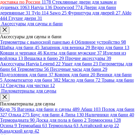
доставка по России
1178
Стеклянные двери для хамам и
душевых
1063
Harvia
136
Doorwood
774
Двери для бани
деревянные
31
Tylo
114
Sawo
25
Фурнитура для дверей
27
Aldo
444
Глухие двери
31
Аксессуары для сауны и бани
Аксессуары для сауны и бани
Термометры с выносной панелью
4
Обливное устройство
98
Шайка для бани
45
Запарник для веника
29
Ведро для бани
13
Ковши и черпаки
46
Килты для бани мужские
37
Изделия из
войлока
13
Вешалка в баню
29
Прочие аксессуары
39
Аксессуары Harvia Legend
22
Ушат для бани
23
Гигрометры для
бани
64
Термометры
56
Песочные часы для бани
29
Подголовник для бани
37
Коврик для бани
20
Веники для бани
5
Ароматизатор для бани
382
Масло для бани
72
Травы для бани
12
Средства для чистки
12
Пиломатериалы для сауны
Пиломатериалы для сауны
Кедр
76
Вагонка для бани и сауны
489
Абаш
103
Полок для бани
327
Ольха
275
Брус для бани
4
Липа
130
Наличники для бани
40
Терморадиата
90
Доска для пола в баню
2
Термоосина
128
Осина
9
Термоабаш
63
Термоольха
63
Алтайский кедр
22
Канадский кедр
42