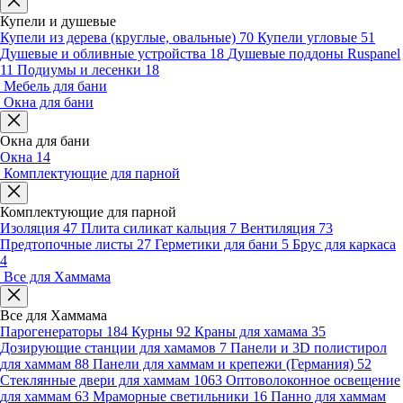
Купели и душевые
Купели из дерева (круглые, овальные)
70
Купели угловые
51
Душевые и обливные устройства
18
Душевые поддоны Ruspanel
11
Подиумы и лесенки
18
Мебель для бани
Окна для бани
Окна для бани
Окна
14
Комплектующие для парной
Комплектующие для парной
Изоляция
47
Плита силикат кальция
7
Вентиляция
73
Предтопочные листы
27
Герметики для бани
5
Брус для каркаса
4
Все для Хаммама
Все для Хаммама
Парогенераторы
184
Курны
92
Краны для хамама
35
Дозирующие станции для хамамов
7
Панели и 3D полистирол
для хаммам
88
Панели для хаммам и крепежи (Германия)
52
Стеклянные двери для хаммам
1063
Оптоволоконное освещение
для хаммам
63
Мраморные светильники
16
Панно для хаммам