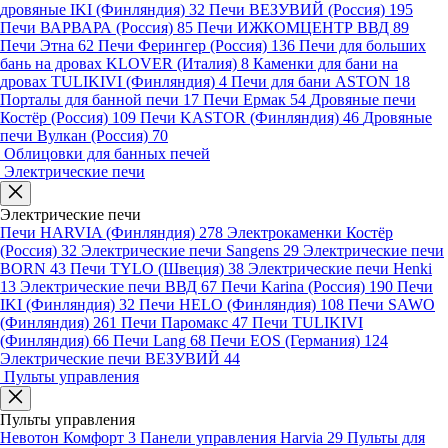
дровяные IKI (Финляндия)
32
Печи ВЕЗУВИЙ (Россия)
195
Печи ВАРВАРА (Россия)
85
Печи ИЖКОМЦЕНТР ВВД
89
Печи Этна
62
Печи Ферингер (Россия)
136
Печи для больших
бань на дровах KLOVER (Италия)
8
Каменки для бани на
дровах TULIKIVI (Финляндия)
4
Печи для бани ASTON
18
Порталы для банной печи
17
Печи Ермак
54
Дровяные печи
Костёр (Россия)
109
Печи KASTOR (Финляндия)
46
Дровяные
печи Вулкан (Россия)
70
Облицовки для банных печей
Электрические печи
Электрические печи
Печи HARVIA (Финляндия)
278
Электрокаменки Костёр
(Россия)
32
Электрические печи Sangens
29
Электрические печи
BORN
43
Печи TYLO (Швеция)
38
Электрические печи Henki
13
Электрические печи ВВД
67
Печи Karina (Россия)
190
Печи
IKI (Финляндия)
32
Печи HELO (Финляндия)
108
Печи SAWO
(Финляндия)
261
Печи Паромакс
47
Печи TULIKIVI
(Финляндия)
66
Печи Lang
68
Печи EOS (Германия)
124
Электрические печи ВЕЗУВИЙ
44
Пульты управления
Пульты управления
Невотон Комфорт
3
Панели управления Harvia
29
Пульты для