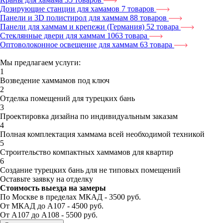
Дозирующие станции для хамамов
7 товаров
Панели и 3D полистирол для хаммам
88 товаров
Панели для хаммам и крепежи (Германия)
52 товара
Стеклянные двери для хаммам
1063 товара
Оптоволоконное освещение для хаммам
63 товара
Мы предлагаем услуги:
1
Возведение хаммамов под ключ
2
Отделка помещений для турецких бань
3
Проектировка дизайна по индивидуальным заказам
4
Полная комплектация хаммама всей необходимой техникой
5
Строительство компактных хаммамов для квартир
6
Создание турецких бань для не типовых помещений
Оставьте заявку на отделку
Стоимость выезда на замеры
По Москве в пределах МКАД - 3500 руб.
От МКАД до А107 - 4500 руб.
От А107 до А108 - 5500 руб.