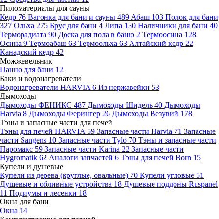
Пиломатериалы для сауны
Кедр
76
Вагонка для бани и сауны
489
Абаш
103
Полок для бани
327
Ольха
275
Брус для бани
4
Липа
130
Наличники для бани
40
Терморадиата
90
Доска для пола в баню
2
Термоосина
128
Осина
9
Термоабаш
63
Термоольха
63
Алтайский кедр
22
Канадский кедр
42
Можжевельник
Панно для бани
12
Баки и водонагреватели
Водонагреватели HARVIA
6
Из нержавейки
53
Дымоходы
Дымоходы ФЕНИКС
487
Дымоходы Шидель
40
Дымоходы
Harvia
8
Дымоходы Ферингер
26
Дымоходы Везувий
178
Тэны и запасные части для печей
Тэны для печей HARVIA
59
Запасные части Harvia
71
Запасные
части Sangens
10
Запасные части Tylo
70
Тэны и запасные части
Паромакс
59
Запасные части Karina
22
Запасные части
Hygromatik
62
Аналоги запчастей
6
Тэны для печей Born
15
Купели и душевые
Купели из дерева (круглые, овальные)
70
Купели угловые
51
Душевые и обливные устройства
18
Душевые поддоны Ruspanel
11
Подиумы и лесенки
18
Окна для бани
Окна
14