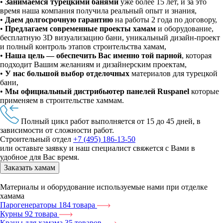
•
Занимаемся турецкими банями
уже более 15 лет, и за это
время наша компания получила реальный опыт и знания,
•
Даем долгосрочную гарантию
на работы 2 года по договору,
•
Предлагаем современные проекты хамам
и оборудование,
бесплатную 3D визуализацию бани, уникальный дизайн-проект
и полный контроль этапов строительства хамам,
•
Наша цель — обеспечить Вас именно той парной
, которая
подходит Вашим желаниям и дизайнерским проектам,
•
У нас большой выбор отделочных
материалов для турецкой
бани,
•
Мы официальный дистрибьютер панелей Ruspanel
которые
применяем в строительстве хаммам.
Полный цикл работ выполняется от 15 до 45 дней, в
зависимости от сложности работ.
Строительный отдел
+7 (495) 186-13-50
или оставьте заявку и наш специалист свяжется с Вами в
удобное для Вас время.
Заказать хамам
Материалы и оборудование используемые нами при отделке
хамама
Парогенераторы
184 товара
Курны
92 товара
Краны для хамама
35 товаров