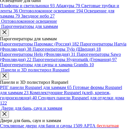
Освещение для бани
Плафоны и светильники
93
Абажуры
79
Световые трубки и
ленты
36
Оптоволоконное освещение
194
Освещение для
хамама
79
Звездное небо
27
Оптоволоконное освещение
Парогенераторы для хаммам
Парогенераторы для хаммам
Парогенераторы Паромакс (Россия)
182
Парогенераторы Harvia
(Финляндия)
38
Парогенераторы Tylo (Швеция)
18
Парогенераторы Helo (Финляндия)
31
Парогенераторы Sawo
(Финляндия)
22
Парогенераторы Hygromatik (Германия)
97
Парогенераторы для сауны и хамама Grandis
10
Панели и 3D полистирол Ruspanel
Панели и 3D полистирол Ruspanel
РПГ панели Ruspanel для хаммам
65
Готовые формы Ruspanel
для хаммам
23
Комплектующие Ruspanel (клей, крепеж,
гидроизоляция)
40
Сендвич панели Ruspanel для отделки дома
122
Двери для бань, саун и хаммам
Двери для бань, саун и хаммам
Стеклянные двери для бани и сауны
1509
АРТА
бесплатная