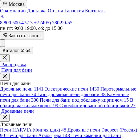
Москва
О компании
Доставка
Оплата
Гарантия
Контакты
8 800 500-47-13
+7 (495) 780-99-55
пн-пт: 9:00-19:00, сб: до 15:00
Заказать звонок
Каталог 6564
Распродажа
Печи для бани
Печи для бани
Дровяные печи
1141
Электрические печи
1430
Паротермальные
печи для бани
74
Газо-дровяные печи для бани
38
Каменные
печи для бани
300
Печи для бани под обкладку кирпичом
15
В
облицовке талькохлорит
99
С комбинированной облицовкой
27
Дровяные печи
Дровяные печи
Печи HARVIA (Финляндия)
45
Дровяные печи Эверест (Россия)
90
Печи для бани Атмосфера
148
Печи каменки для бани