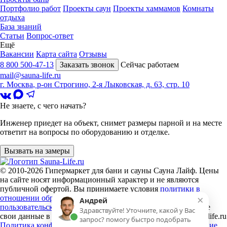
Портфолио работ
Проекты саун
Проекты хаммамов
Комнаты
отдыха
База знаний
Статьи
Вопрос-ответ
Ещё
Вакансии
Карта сайта
Отзывы
8 800 500-47-13
Заказать звонок
Сейчас работаем
mail@sauna-life.ru
г. Москва
,
р-он Строгино, 2-я Лыковская, д. 63, стр. 10
Не знаете, с чего начать?
Инженер приедет на объект, снимет размеры парной и на месте
ответит на вопросы по оборудованию и отделке.
Вызвать на замеры
© 2010-2026
Гипермаркет для бани и сауны Сауна Лайф
.
Цены
на сайте носят информационный характер и не являются
публичной офертой. Вы принимаете условия
политики в
×
отношении обработки персональных данных
и
Андрей
пользовательского соглашения
каждый раз, когда оставляете
Здравствуйте! Уточните, какой у Вас
свои данные в любой форме обратной связи на сайте sauna-life.ru
запрос? помогу быстро подобрать
Политика конфиденциальности
Пользовательское соглашение