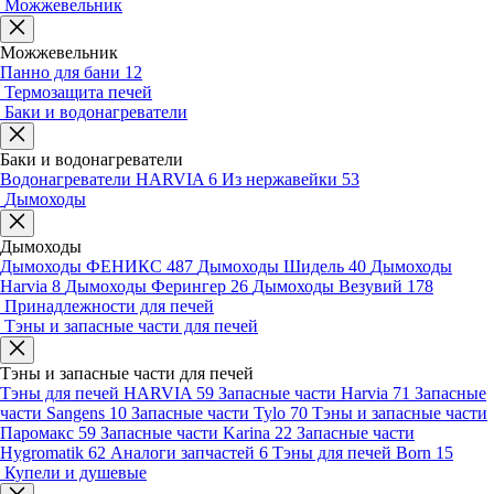
Можжевельник
Можжевельник
Панно для бани
12
Термозащита печей
Баки и водонагреватели
Баки и водонагреватели
Водонагреватели HARVIA
6
Из нержавейки
53
Дымоходы
Дымоходы
Дымоходы ФЕНИКС
487
Дымоходы Шидель
40
Дымоходы
Harvia
8
Дымоходы Ферингер
26
Дымоходы Везувий
178
Принадлежности для печей
Тэны и запасные части для печей
Тэны и запасные части для печей
Тэны для печей HARVIA
59
Запасные части Harvia
71
Запасные
части Sangens
10
Запасные части Tylo
70
Тэны и запасные части
Паромакс
59
Запасные части Karina
22
Запасные части
Hygromatik
62
Аналоги запчастей
6
Тэны для печей Born
15
Купели и душевые