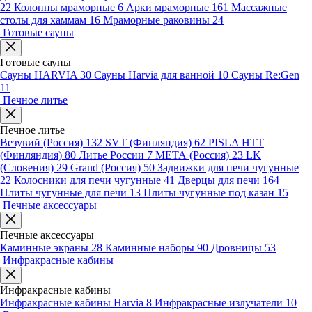
22
Колонны мраморные
6
Арки мраморные
161
Массажные
столы для хаммам
16
Мраморные раковины
24
Готовые сауны
Готовые сауны
Сауны HARVIA
30
Сауны Harvia для ванной
10
Сауны Re:Gen
11
Печное литье
Печное литье
Везувий (Россия)
132
SVT (Финляндия)
62
PISLA HTT
(Финляндия)
80
Литье России
7
МЕТА (Россия)
23
LK
(Словения)
29
Grand (Россия)
50
Задвижки для печи чугунные
22
Колосники для печи чугунные
41
Дверцы для печи
164
Плиты чугунные для печи
13
Плиты чугунные под казан
15
Печные аксессуары
Печные аксессуары
Каминные экраны
28
Каминные наборы
90
Дровницы
53
Инфракрасные кабины
Инфракрасные кабины
Инфракрасные кабины Harvia
8
Инфракрасные излучатели
10