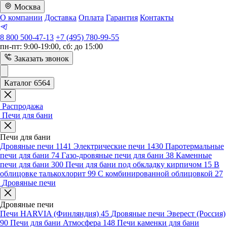
Москва
О компании
Доставка
Оплата
Гарантия
Контакты
8 800 500-47-13
+7 (495) 780-99-55
пн-пт: 9:00-19:00, сб: до 15:00
Заказать звонок
Каталог 6564
Распродажа
Печи для бани
Печи для бани
Дровяные печи
1141
Электрические печи
1430
Паротермальные
печи для бани
74
Газо-дровяные печи для бани
38
Каменные
печи для бани
300
Печи для бани под обкладку кирпичом
15
В
облицовке талькохлорит
99
С комбинированной облицовкой
27
Дровяные печи
Дровяные печи
Печи HARVIA (Финляндия)
45
Дровяные печи Эверест (Россия)
90
Печи для бани Атмосфера
148
Печи каменки для бани