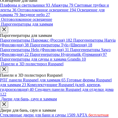
Освещение для бани
Плафоны и светильники
93
Абажуры
79
Световые трубки и
ленты
36
Оптоволоконное освещение
194
Освещение для
хамама
79
Звездное небо
27
Оптоволоконное освещение
Парогенераторы для хаммам
Парогенераторы для хаммам
Парогенераторы Паромакс (Россия)
182
Парогенераторы Harvia
(Финляндия)
38
Парогенераторы Tylo (Швеция)
18
Парогенераторы Helo (Финляндия)
31
Парогенераторы Sawo
(Финляндия)
22
Парогенераторы Hygromatik (Германия)
97
Парогенераторы для сауны и хамама Grandis
10
Панели и 3D полистирол Ruspanel
Панели и 3D полистирол Ruspanel
РПГ панели Ruspanel для хаммам
65
Готовые формы Ruspanel
для хаммам
23
Комплектующие Ruspanel (клей, крепеж,
гидроизоляция)
40
Сендвич панели Ruspanel для отделки дома
122
Двери для бань, саун и хаммам
Двери для бань, саун и хаммам
Стеклянные двери для бани и сауны
1509
АРТА
бесплатная