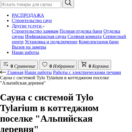
РАСПРОДАЖА
Строительство саун
Другие услуги
Строительство хаммам
Полная отделка бани
Отделка
сауны
Инфракрасная сауна
Соляная комната
Сервисный
центр
Установка и подключение
Комплектация бани
Вызов на замеры
Наши работы
0
Сравнение
0
Избранное
0
Корзина
Главная
Наши работы
Работы с электрическими печами
Сауна с системой Tylo Tylarium в коттеджном поселке
"Альпийская деревня"
Сауна с системой Tylo
Tylarium в коттеджном
поселке "Альпийская
деревня"