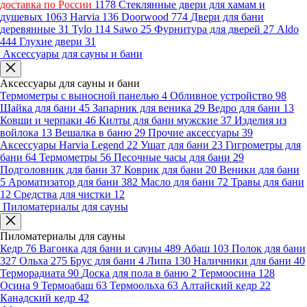
доставка по России
1178
Стеклянные двери для хамам и
душевых
1063
Harvia
136
Doorwood
774
Двери для бани
деревянные
31
Tylo
114
Sawo
25
Фурнитура для дверей
27
Aldo
444
Глухие двери
31
Аксессуары для сауны и бани
Аксессуары для сауны и бани
Термометры с выносной панелью
4
Обливное устройство
98
Шайка для бани
45
Запарник для веника
29
Ведро для бани
13
Ковши и черпаки
46
Килты для бани мужские
37
Изделия из
войлока
13
Вешалка в баню
29
Прочие аксессуары
39
Аксессуары Harvia Legend
22
Ушат для бани
23
Гигрометры для
бани
64
Термометры
56
Песочные часы для бани
29
Подголовник для бани
37
Коврик для бани
20
Веники для бани
5
Ароматизатор для бани
382
Масло для бани
72
Травы для бани
12
Средства для чистки
12
Пиломатериалы для сауны
Пиломатериалы для сауны
Кедр
76
Вагонка для бани и сауны
489
Абаш
103
Полок для бани
327
Ольха
275
Брус для бани
4
Липа
130
Наличники для бани
40
Терморадиата
90
Доска для пола в баню
2
Термоосина
128
Осина
9
Термоабаш
63
Термоольха
63
Алтайский кедр
22
Канадский кедр
42