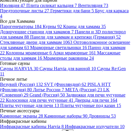
Комплектующие для парной
Изоляция
47
Плита силикат кальция
7
Вентиляция
73
Предтопочные листы
27
Герметики для бани
5
Брус для каркаса
4
Все для Хаммама
Парогенераторы
184
Курны
92
Краны для хамама
35
Дозирующие станции для хамамов
7
Панели и 3D полистирол
для хаммам
88
Панели для хаммам и крепежи (Германия)
52
Стеклянные двери для хаммам
1063
Оптоволоконное освещение
для хаммам
63
Мраморные светильники
16
Панно для хаммам
22
Колонны мраморные
6
Арки мраморные
161
Массажные
столы для хаммам
16
Мраморные раковины
24
Готовые сауны
Сауны HARVIA
30
Сауны Harvia для ванной
10
Сауны Re:Gen
11
Печное литье
Везувий (Россия)
132
SVT (Финляндия)
62
PISLA HTT
(Финляндия)
80
Литье России
7
МЕТА (Россия)
23
LK
(Словения)
29
Grand (Россия)
50
Задвижки для печи чугунные
22
Колосники для печи чугунные
41
Дверцы для печи
164
Плиты чугунные для печи
13
Плиты чугунные под казан
15
Печные аксессуары
Каминные экраны
28
Каминные наборы
90
Дровницы
53
Инфракрасные кабины
Инфракрасные кабины Harvia
8
Инфракрасные излучатели
10