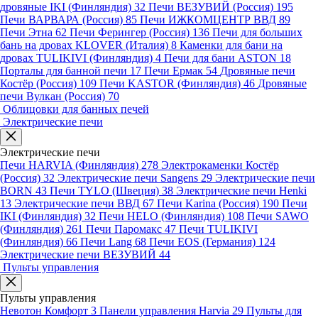
дровяные IKI (Финляндия)
32
Печи ВЕЗУВИЙ (Россия)
195
Печи ВАРВАРА (Россия)
85
Печи ИЖКОМЦЕНТР ВВД
89
Печи Этна
62
Печи Ферингер (Россия)
136
Печи для больших
бань на дровах KLOVER (Италия)
8
Каменки для бани на
дровах TULIKIVI (Финляндия)
4
Печи для бани ASTON
18
Порталы для банной печи
17
Печи Ермак
54
Дровяные печи
Костёр (Россия)
109
Печи KASTOR (Финляндия)
46
Дровяные
печи Вулкан (Россия)
70
Облицовки для банных печей
Электрические печи
Электрические печи
Печи HARVIA (Финляндия)
278
Электрокаменки Костёр
(Россия)
32
Электрические печи Sangens
29
Электрические печи
BORN
43
Печи TYLO (Швеция)
38
Электрические печи Henki
13
Электрические печи ВВД
67
Печи Karina (Россия)
190
Печи
IKI (Финляндия)
32
Печи HELO (Финляндия)
108
Печи SAWO
(Финляндия)
261
Печи Паромакс
47
Печи TULIKIVI
(Финляндия)
66
Печи Lang
68
Печи EOS (Германия)
124
Электрические печи ВЕЗУВИЙ
44
Пульты управления
Пульты управления
Невотон Комфорт
3
Панели управления Harvia
29
Пульты для