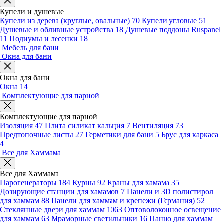
Купели и душевые
Купели из дерева (круглые, овальные)
70
Купели угловые
51
Душевые и обливные устройства
18
Душевые поддоны Ruspanel
11
Подиумы и лесенки
18
Мебель для бани
Окна для бани
Окна для бани
Окна
14
Комплектующие для парной
Комплектующие для парной
Изоляция
47
Плита силикат кальция
7
Вентиляция
73
Предтопочные листы
27
Герметики для бани
5
Брус для каркаса
4
Все для Хаммама
Все для Хаммама
Парогенераторы
184
Курны
92
Краны для хамама
35
Дозирующие станции для хамамов
7
Панели и 3D полистирол
для хаммам
88
Панели для хаммам и крепежи (Германия)
52
Стеклянные двери для хаммам
1063
Оптоволоконное освещение
для хаммам
63
Мраморные светильники
16
Панно для хаммам