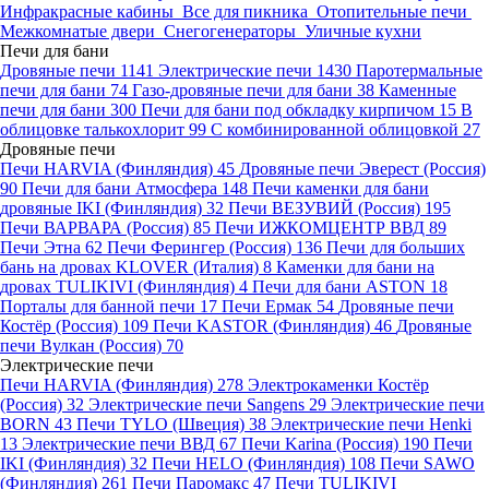
Инфракрасные кабины
Все для пикника
Отопительные печи
Межкомнатые двери
Снегогенераторы
Уличные кухни
Печи для бани
Дровяные печи
1141
Электрические печи
1430
Паротермальные
печи для бани
74
Газо-дровяные печи для бани
38
Каменные
печи для бани
300
Печи для бани под обкладку кирпичом
15
В
облицовке талькохлорит
99
С комбинированной облицовкой
27
Дровяные печи
Печи HARVIA (Финляндия)
45
Дровяные печи Эверест (Россия)
90
Печи для бани Атмосфера
148
Печи каменки для бани
дровяные IKI (Финляндия)
32
Печи ВЕЗУВИЙ (Россия)
195
Печи ВАРВАРА (Россия)
85
Печи ИЖКОМЦЕНТР ВВД
89
Печи Этна
62
Печи Ферингер (Россия)
136
Печи для больших
бань на дровах KLOVER (Италия)
8
Каменки для бани на
дровах TULIKIVI (Финляндия)
4
Печи для бани ASTON
18
Порталы для банной печи
17
Печи Ермак
54
Дровяные печи
Костёр (Россия)
109
Печи KASTOR (Финляндия)
46
Дровяные
печи Вулкан (Россия)
70
Электрические печи
Печи HARVIA (Финляндия)
278
Электрокаменки Костёр
(Россия)
32
Электрические печи Sangens
29
Электрические печи
BORN
43
Печи TYLO (Швеция)
38
Электрические печи Henki
13
Электрические печи ВВД
67
Печи Karina (Россия)
190
Печи
IKI (Финляндия)
32
Печи HELO (Финляндия)
108
Печи SAWO
(Финляндия)
261
Печи Паромакс
47
Печи TULIKIVI