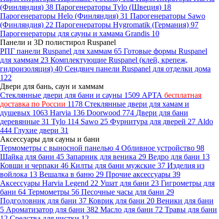
(Финляндия)
38
Парогенераторы Tylo (Швеция)
18
Парогенераторы Helo (Финляндия)
31
Парогенераторы Sawo
(Финляндия)
22
Парогенераторы Hygromatik (Германия)
97
Парогенераторы для сауны и хамама Grandis
10
Панели и 3D полистирол Ruspanel
РПГ панели Ruspanel для хаммам
65
Готовые формы Ruspanel
для хаммам
23
Комплектующие Ruspanel (клей, крепеж,
гидроизоляция)
40
Сендвич панели Ruspanel для отделки дома
122
Двери для бань, саун и хаммам
Стеклянные двери для бани и сауны
1509
АРТА
бесплатная
доставка по России
1178
Стеклянные двери для хамам и
душевых
1063
Harvia
136
Doorwood
774
Двери для бани
деревянные
31
Tylo
114
Sawo
25
Фурнитура для дверей
27
Aldo
444
Глухие двери
31
Аксессуары для сауны и бани
Термометры с выносной панелью
4
Обливное устройство
98
Шайка для бани
45
Запарник для веника
29
Ведро для бани
13
Ковши и черпаки
46
Килты для бани мужские
37
Изделия из
войлока
13
Вешалка в баню
29
Прочие аксессуары
39
Аксессуары Harvia Legend
22
Ушат для бани
23
Гигрометры для
бани
64
Термометры
56
Песочные часы для бани
29
Подголовник для бани
37
Коврик для бани
20
Веники для бани
5
Ароматизатор для бани
382
Масло для бани
72
Травы для бани
12
Средства для чистки
12