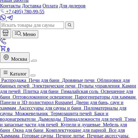
Наши работы
Контакты
Доставка
Оплата
Для дилеров
+7 (495) 780-99-55
Меню
0
Москва
Каталог
Распродажа
Печи для бани
Дровяные печи
Облицовки для
банных печей
Электрические печи
Пульты управления
Камни
для печей
Плитка для бани
Гималайская соль
Освещение для
бани
Оптоволоконное освещение
Парогенераторы для хаммам
Панели и 3D полистирол Ruspanel
Двери для бань, саун и
хаммам
Аксессуары для сауны и бани
Пиломатериалы для
сауны
Можжевельник
Термозащита печей
Баки и
водонагреватели
Дымоходы
Принадлежности для печей
Тэны
и запасные части для печей
Купели и душевые
Мебель для
бани
Окна для бани
Комплектующие для парной
Все для
Хаммама
Готовые сауны
Печное литье
Печные аксессуары