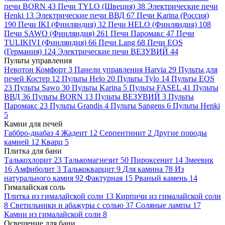
печи BORN
43
Печи TYLO (Швеция)
38
Электрические печи
Henki
13
Электрические печи ВВД
67
Печи Karina (Россия)
190
Печи IKI (Финляндия)
32
Печи HELO (Финляндия)
108
Печи SAWO (Финляндия)
261
Печи Паромакс
47
Печи
TULIKIVI (Финляндия)
66
Печи Lang
68
Печи EOS
(Германия)
124
Электрические печи ВЕЗУВИЙ
44
Пульты управления
Невотон Комфорт
3
Панели управления Harvia
29
Пульты для
печей Костер
12
Пульты Helo
20
Пульты Tylo
14
Пульты EOS
23
Пульты Sawo
30
Пульты Karina
5
Пульты FASEL
41
Пульты
ВВД
36
Пульты BORN
13
Пульты ВЕЗУВИЙ
3
Пульты
Паромакс
23
Пульты Grandis
4
Пульты Sangens
6
Пульты Henki
5
Камни для печей
Габбро-диабаз
4
Жадеит
12
Серпентинит
2
Другие породы
камней
12
Кварц
5
Плитка для бани
Талькохлорит
23
Талькомагнезит
50
Пироксенит
14
Змеевик
16
Амфиболит
3
Талькокварцит
9
Для камина
78
Из
натурального камня
92
Фактурная
15
Рваный камень
14
Гималайская соль
Плитка из гималайской соли
13
Кирпичи из гималайской соли
8
Светильники и абажуры с солью
37
Соляные лампы
17
Камни из гималайской соли
8
Освещение для бани