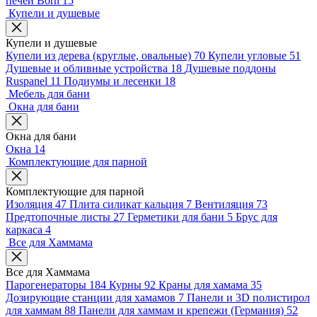
печей Born
15
Купели и душевые
Купели и душевые
Купели из дерева (круглые, овальные)
70
Купели угловые
51
Душевые и обливные устройства
18
Душевые поддоны
Ruspanel
11
Подиумы и лесенки
18
Мебель для бани
Окна для бани
Окна для бани
Окна
14
Комплектующие для парной
Комплектующие для парной
Изоляция
47
Плита силикат кальция
7
Вентиляция
73
Предтопочные листы
27
Герметики для бани
5
Брус для
каркаса
4
Все для Хаммама
Все для Хаммама
Парогенераторы
184
Курны
92
Краны для хамама
35
Дозирующие станции для хамамов
7
Панели и 3D полистирол
для хаммам
88
Панели для хаммам и крепежи (Германия)
52