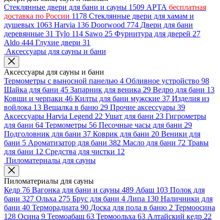
Стеклянные двери для бани и сауны
1509
АРТА
бесплатная
доставка по России
1178
Стеклянные двери для хамам и
душевых
1063
Harvia
136
Doorwood
774
Двери для бани
деревянные
31
Tylo
114
Sawo
25
Фурнитура для дверей
27
Aldo
444
Глухие двери
31
Аксессуары для сауны и бани
Аксессуары для сауны и бани
Термометры с выносной панелью
4
Обливное устройство
98
Шайка для бани
45
Запарник для веника
29
Ведро для бани
13
Ковши и черпаки
46
Килты для бани мужские
37
Изделия из
войлока
13
Вешалка в баню
29
Прочие аксессуары
39
Аксессуары Harvia Legend
22
Ушат для бани
23
Гигрометры
для бани
64
Термометры
56
Песочные часы для бани
29
Подголовник для бани
37
Коврик для бани
20
Веники для
бани
5
Ароматизатор для бани
382
Масло для бани
72
Травы
для бани
12
Средства для чистки
12
Пиломатериалы для сауны
Пиломатериалы для сауны
Кедр
76
Вагонка для бани и сауны
489
Абаш
103
Полок для
бани
327
Ольха
275
Брус для бани
4
Липа
130
Наличники для
бани
40
Терморадиата
90
Доска для пола в баню
2
Термоосина
128
Осина
9
Термоабаш
63
Термоольха
63
Алтайский кедр
22