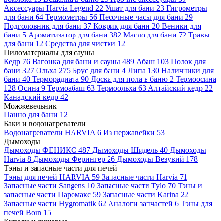
Аксессуары Harvia Legend
22
Ушат для бани
23
Гигрометры
для бани
64
Термометры
56
Песочные часы для бани
29
Подголовник для бани
37
Коврик для бани
20
Веники для
бани
5
Ароматизатор для бани
382
Масло для бани
72
Травы
для бани
12
Средства для чистки
12
Пиломатериалы для сауны
Кедр
76
Вагонка для бани и сауны
489
Абаш
103
Полок для
бани
327
Ольха
275
Брус для бани
4
Липа
130
Наличники для
бани
40
Терморадиата
90
Доска для пола в баню
2
Термоосина
128
Осина
9
Термоабаш
63
Термоольха
63
Алтайский кедр
22
Канадский кедр
42
Можжевельник
Панно для бани
12
Баки и водонагреватели
Водонагреватели HARVIA
6
Из нержавейки
53
Дымоходы
Дымоходы ФЕНИКС
487
Дымоходы Шидель
40
Дымоходы
Harvia
8
Дымоходы Ферингер
26
Дымоходы Везувий
178
Тэны и запасные части для печей
Тэны для печей HARVIA
59
Запасные части Harvia
71
Запасные части Sangens
10
Запасные части Tylo
70
Тэны и
запасные части Паромакс
59
Запасные части Karina
22
Запасные части Hygromatik
62
Аналоги запчастей
6
Тэны для
печей Born
15