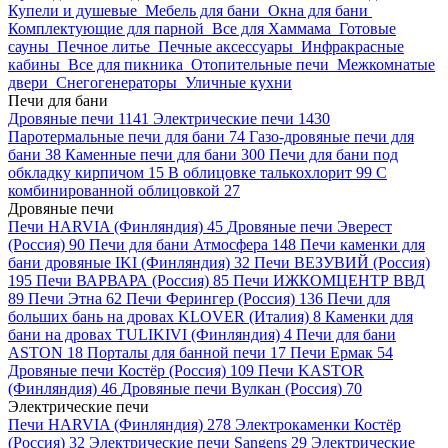
Купели и душевые
Мебель для бани
Окна для бани
Комплектующие для парной
Все для Хаммама
Готовые
сауны
Печное литье
Печные аксессуары
Инфракрасные
кабины
Все для пикника
Отопительные печи
Межкомнатые
двери
Снегогенераторы
Уличные кухни
Печи для бани
Дровяные печи
1141
Электрические печи
1430
Паротермальные печи для бани
74
Газо-дровяные печи для
бани
38
Каменные печи для бани
300
Печи для бани под
обкладку кирпичом
15
В облицовке талькохлорит
99
С
комбинированной облицовкой
27
Дровяные печи
Печи HARVIA (Финляндия)
45
Дровяные печи Эверест
(Россия)
90
Печи для бани Атмосфера
148
Печи каменки для
бани дровяные IKI (Финляндия)
32
Печи ВЕЗУВИЙ (Россия)
195
Печи ВАРВАРА (Россия)
85
Печи ИЖКОМЦЕНТР ВВД
89
Печи Этна
62
Печи Ферингер (Россия)
136
Печи для
больших бань на дровах KLOVER (Италия)
8
Каменки для
бани на дровах TULIKIVI (Финляндия)
4
Печи для бани
ASTON
18
Порталы для банной печи
17
Печи Ермак
54
Дровяные печи Костёр (Россия)
109
Печи KASTOR
(Финляндия)
46
Дровяные печи Вулкан (Россия)
70
Электрические печи
Печи HARVIA (Финляндия)
278
Электрокаменки Костёр
(Россия)
32
Электрические печи Sangens
29
Электрические