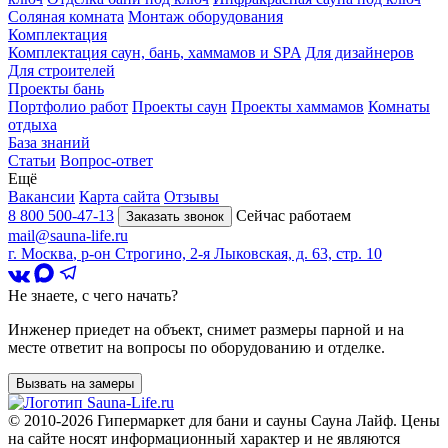
Соляная комната
Монтаж оборудования
Комплектация
Комплектация саун, бань, хаммамов и SPA
Для дизайнеров
Для строителей
Проекты бань
Портфолио работ
Проекты саун
Проекты хаммамов
Комнаты
отдыха
База знаний
Статьи
Вопрос-ответ
Ещё
Вакансии
Карта сайта
Отзывы
8 800 500-47-13
Сейчас работаем
Заказать звонок
mail@sauna-life.ru
г. Москва
,
р-он Строгино, 2-я Лыковская, д. 63, стр. 10
Не знаете, с чего начать?
Инженер приедет на объект, снимет размеры парной и на
месте ответит на вопросы по оборудованию и отделке.
Вызвать на замеры
© 2010-2026
Гипермаркет для бани и сауны Сауна Лайф
.
Цены
на сайте носят информационный характер и не являются