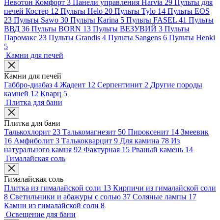
Невотон Комфорт
3
Панели управления Harvia
29
Пульты для
печей Костер
12
Пульты Helo
20
Пульты Tylo
14
Пульты EOS
23
Пульты Sawo
30
Пульты Karina
5
Пульты FASEL
41
Пульты
ВВД
36
Пульты BORN
13
Пульты ВЕЗУВИЙ
3
Пульты
Паромакс
23
Пульты Grandis
4
Пульты Sangens
6
Пульты Henki
5
Камни для печей
Камни для печей
Габбро-диабаз
4
Жадеит
12
Серпентинит
2
Другие породы
камней
12
Кварц
5
Плитка для бани
Плитка для бани
Талькохлорит
23
Талькомагнезит
50
Пироксенит
14
Змеевик
16
Амфиболит
3
Талькокварцит
9
Для камина
78
Из
натурального камня
92
Фактурная
15
Рваный камень
14
Гималайская соль
Гималайская соль
Плитка из гималайской соли
13
Кирпичи из гималайской соли
8
Светильники и абажуры с солью
37
Соляные лампы
17
Камни из гималайской соли
8
Освещение для бани