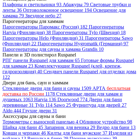
Плафоны и светильники
93
Абажуры
79
Световые трубки и
ленты
36
Оптоволоконное освещение
194
Освещение для
хамама
79
Звездное небо
27
Парогенераторы для хаммам
Парогенераторы Паромакс (Россия)
182
Парогенераторы
Harvia (Финляндия)
38
Парогенераторы Tylo (Швеция)
18
Парогенераторы Helo (Финляндия)
31
Парогенераторы Sawo
(Финляндия)
22
Парогенераторы Hygromatik (Германия)
97
Парогенераторы для сауны и хамама Grandis
10
Панели и 3D полистирол Ruspanel
РПГ панели Ruspanel для хаммам
65
Готовые формы Ruspanel
для хаммам
23
Комплектующие Ruspanel (клей, крепеж,
гидроизоляция)
40
Сендвич панели Ruspanel для отделки дома
122
Двери для бань, саун и хаммам
Стеклянные двери для бани и сауны
1509
АРТА
бесплатная
доставка по России
1178
Стеклянные двери для хамам и
душевых
1063
Harvia
136
Doorwood
774
Двери для бани
деревянные
31
Tylo
114
Sawo
25
Фурнитура для дверей
27
Aldo
444
Глухие двери
31
Аксессуары для сауны и бани
Термометры с выносной панелью
4
Обливное устройство
98
Шайка для бани
45
Запарник для веника
29
Ведро для бани
13
Ковши и черпаки
46
Килты для бани мужские
37
Изделия из
войлока
13
Вешалка в баню
29
Прочие аксессуары
39