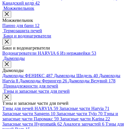
Канадский кедр
42
Можжевельник
Можжевельник
Панно для бани
12
Термозащита печей
Баки и водонагреватели
Баки и водонагреватели
Водонагреватели HARVIA
6
Из нержавейки
53
Дымоходы
Дымоходы
Дымоходы ФЕНИКС
487
Дымоходы Шидель
40
Дымоходы
Harvia
8
Дымоходы Ферингер
26
Дымоходы Везувий
178
Принадлежности для печей
Тэны и запасные части для печей
Тэны и запасные части для печей
Тэны для печей HARVIA
59
Запасные части Harvia
71
Запасные части Sangens
10
Запасные части Tylo
70
Тэны и
запасные части Паромакс
59
Запасные части Karina
22
Запасные части Hygromatik
62
Аналоги запчастей
6
Тэны для