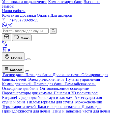
Установка и подключение
Комплектация бани
Вызов на
замеры
Наши работы
Контакты
Доставка
Оплата
Для дилеров
+7 (495) 780-99-55
Меню
0
Москва
Каталог
Распродажа
Печи для бани
Дровяные печи
Облицовки для
банных печей
Электрические печи
Пульты управления
Камни для печей
Плитка для бани
Гималайская соль
Освещение для бани
Оптоволоконное освещение
Парогенераторы для хаммам
Панели и 3D полистирол
Ruspanel
Двери для бань, саун и хаммам
Аксессуары для
сауны и бани
Пиломатериалы для сауны
Можжевельник
Термозащита печей
Баки и водонагреватели
Дымоходы
Принадлежности для печей
Тэны и запасные части для печей