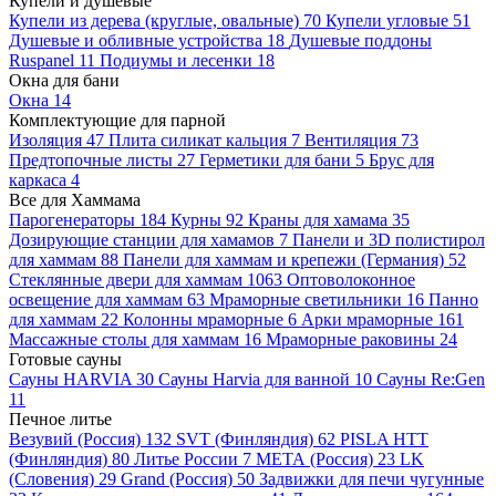
Купели и душевые
Купели из дерева (круглые, овальные)
70
Купели угловые
51
Душевые и обливные устройства
18
Душевые поддоны
Ruspanel
11
Подиумы и лесенки
18
Окна для бани
Окна
14
Комплектующие для парной
Изоляция
47
Плита силикат кальция
7
Вентиляция
73
Предтопочные листы
27
Герметики для бани
5
Брус для
каркаса
4
Все для Хаммама
Парогенераторы
184
Курны
92
Краны для хамама
35
Дозирующие станции для хамамов
7
Панели и 3D полистирол
для хаммам
88
Панели для хаммам и крепежи (Германия)
52
Стеклянные двери для хаммам
1063
Оптоволоконное
освещение для хаммам
63
Мраморные светильники
16
Панно
для хаммам
22
Колонны мраморные
6
Арки мраморные
161
Массажные столы для хаммам
16
Мраморные раковины
24
Готовые сауны
Сауны HARVIA
30
Сауны Harvia для ванной
10
Сауны Re:Gen
11
Печное литье
Везувий (Россия)
132
SVT (Финляндия)
62
PISLA HTT
(Финляндия)
80
Литье России
7
МЕТА (Россия)
23
LK
(Словения)
29
Grand (Россия)
50
Задвижки для печи чугунные