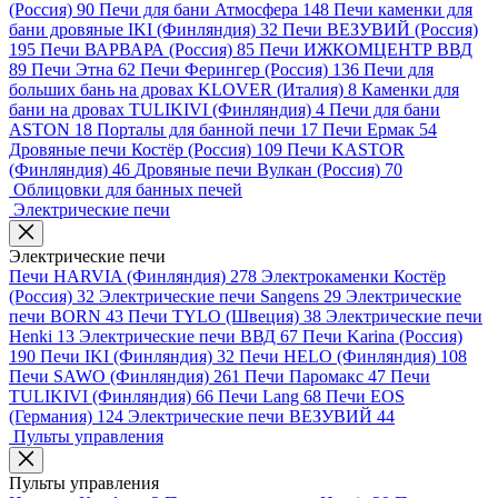
(Россия)
90
Печи для бани Атмосфера
148
Печи каменки для
бани дровяные IKI (Финляндия)
32
Печи ВЕЗУВИЙ (Россия)
195
Печи ВАРВАРА (Россия)
85
Печи ИЖКОМЦЕНТР ВВД
89
Печи Этна
62
Печи Ферингер (Россия)
136
Печи для
больших бань на дровах KLOVER (Италия)
8
Каменки для
бани на дровах TULIKIVI (Финляндия)
4
Печи для бани
ASTON
18
Порталы для банной печи
17
Печи Ермак
54
Дровяные печи Костёр (Россия)
109
Печи KASTOR
(Финляндия)
46
Дровяные печи Вулкан (Россия)
70
Облицовки для банных печей
Электрические печи
Электрические печи
Печи HARVIA (Финляндия)
278
Электрокаменки Костёр
(Россия)
32
Электрические печи Sangens
29
Электрические
печи BORN
43
Печи TYLO (Швеция)
38
Электрические печи
Henki
13
Электрические печи ВВД
67
Печи Karina (Россия)
190
Печи IKI (Финляндия)
32
Печи HELO (Финляндия)
108
Печи SAWO (Финляндия)
261
Печи Паромакс
47
Печи
TULIKIVI (Финляндия)
66
Печи Lang
68
Печи EOS
(Германия)
124
Электрические печи ВЕЗУВИЙ
44
Пульты управления
Пульты управления