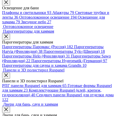
Освещение для бани
Плафоны и светильники
93
Абажуры
79
Световые трубки и
ленты
36
Оптоволоконное освещение
194
Освещение для
хамама
79
Звездное небо
27
Оптоволоконное освещение
Парогенераторы для хаммам
Парогенераторы для хаммам
Парогенераторы Паромакс (Россия)
182
Парогенераторы
Harvia (Финляндия)
38
Парогенераторы Tylo (Швеция)
18
Парогенераторы Helo (Финляндия)
31
Парогенераторы Sawo
(Финляндия)
22
Парогенераторы Hygromatik (Германия)
97
Парогенераторы для сауны и хамама Grandis
10
Панели и 3D полистирол Ruspanel
Панели и 3D полистирол Ruspanel
РПГ панели Ruspanel для хаммам
65
Готовые формы Ruspanel
для хаммам
23
Комплектующие Ruspanel (клей, крепеж,
гидроизоляция)
40
Сендвич панели Ruspanel для отделки дома
122
Двери для бань, саун и хаммам
Двери для бань, саун и хаммам