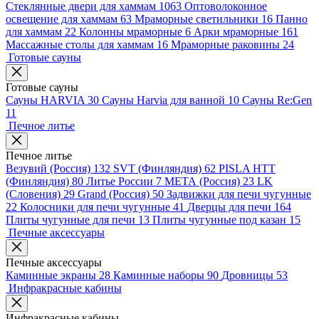
Стеклянные двери для хаммам
1063
Оптоволоконное
освещение для хаммам
63
Мраморные светильники
16
Панно
для хаммам
22
Колонны мраморные
6
Арки мраморные
161
Массажные столы для хаммам
16
Мраморные раковины
24
Готовые сауны
Готовые сауны
Сауны HARVIA
30
Сауны Harvia для ванной
10
Сауны Re:Gen
11
Печное литье
Печное литье
Везувий (Россия)
132
SVT (Финляндия)
62
PISLA HTT
(Финляндия)
80
Литье России
7
МЕТА (Россия)
23
LK
(Словения)
29
Grand (Россия)
50
Задвижки для печи чугунные
22
Колосники для печи чугунные
41
Дверцы для печи
164
Плиты чугунные для печи
13
Плиты чугунные под казан
15
Печные аксессуары
Печные аксессуары
Каминные экраны
28
Каминные наборы
90
Дровницы
53
Инфракрасные кабины
Инфракрасные кабины