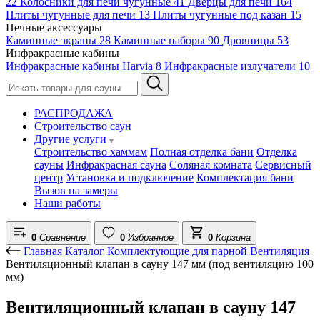
22
Колосники для печи чугунные
41
Дверцы для печи
164
Плиты чугунные для печи
13
Плиты чугунные под казан
15
Печные аксессуары
Каминные экраны
28
Каминные наборы
90
Дровницы
53
Инфракрасные кабины
Инфракрасные кабины Harvia
8
Инфракрасные излучатели
10
РАСПРОДАЖА
Строительство саун
Другие услуги
Строительство хаммам
Полная отделка бани
Отделка
сауны
Инфракрасная сауна
Соляная комната
Сервисный
центр
Установка и подключение
Комплектация бани
Вызов на замеры
Наши работы
0
Сравнение
0
Избранное
0
Корзина
Главная
Каталог
Комплектующие для парной
Вентиляция
Вентиляционный клапан в сауну 147 мм (под вентиляцию 100
мм)
Вентиляционный клапан в сауну 147