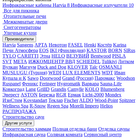
Инфракрасные кабины Harvia
8
Инфракрасные излучатели
10
Все для пикника
Отопительные печи
Межкомнатые двери
Снегогенераторы
Уличные кухни
Производители
Harvia
Sangens
АРТА
Невотон
FASEL
Henki
Костёр
Karina
Печи Атмосфера
EOS
IKI (Финляндия)
KASTOR
BORN
SlRus
TYLO
CARIITTI
Этна
HELO
ВЕЗУВИЙ
Bentwood
PISLA
SVT
МЕТА
ИЖКОМЦЕНТР ВВД
SCHIEDEL
Tulikivi
Литком
Вулкан
Магнум
Duck and Dog
KLOVER
Talc
OSMANLI
MUSLUGU (Турция)
WEDI
LUX ELEMENTS
WDT
Иван
Купала и К
Sawo
Doorwood
Grand (Россия)
Паромакс
Woodson
Ruspanel
Феникс
Feringer
Hygromatik
Варвара
Sauna-Life
Ковкоград
Lang
GrillD
Grandis
Camylle
KOLO
Blumenberg
Эверест
ASTON
Березка
RGR
Ермак
Licht-2000
Mondex
ИзиСтим
Kovstandart
Теклар
Fischer
ALDO
Wood-Point
Spitzner
Wellness Spa
R-Snow
Regen Spa
Morelli Impero
Helios
РАСПРОДАЖА
Строительство саун
Другие услуги
Строительство хаммам
Полная отделка бани
Отделка сауны
Инфракрасная сауна
Соляная комната
Сервисный центр