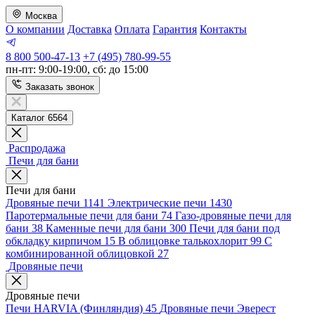
Москва
О компании
Доставка
Оплата
Гарантия
Контакты
8 800 500-47-13
+7 (495) 780-99-55
пн-пт: 9:00-19:00, сб: до 15:00
Заказать звонок
Каталог 6564
Распродажа
Печи для бани
Печи для бани
Дровяные печи
1141
Электрические печи
1430
Паротермальные печи для бани
74
Газо-дровяные печи для
бани
38
Каменные печи для бани
300
Печи для бани под
обкладку кирпичом
15
В облицовке талькохлорит
99
С
комбинированной облицовкой
27
Дровяные печи
Дровяные печи
Печи HARVIA (Финляндия)
45
Дровяные печи Эверест