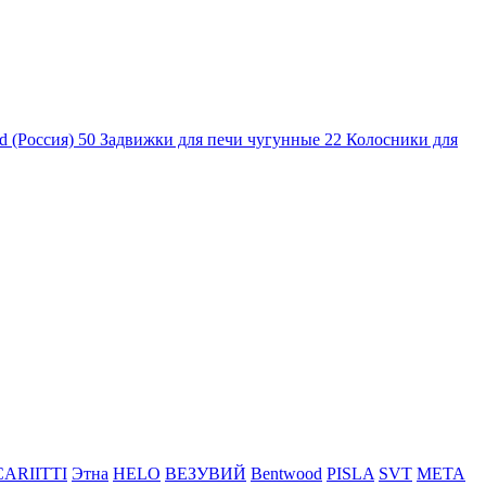
d (Россия)
50
Задвижки для печи чугунные
22
Колосники для
CARIITTI
Этна
HELO
ВЕЗУВИЙ
Bentwood
PISLA
SVT
МЕТА