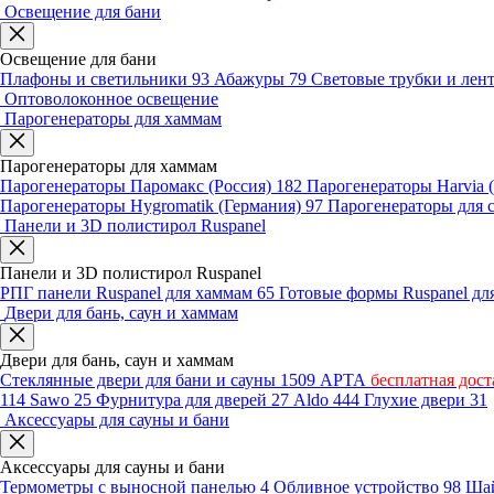
Освещение для бани
Освещение для бани
Плафоны и светильники
93
Абажуры
79
Световые трубки и ле
Оптоволоконное освещение
Парогенераторы для хаммам
Парогенераторы для хаммам
Парогенераторы Паромакс (Россия)
182
Парогенераторы Harvia
Парогенераторы Hygromatik (Германия)
97
Парогенераторы для 
Панели и 3D полистирол Ruspanel
Панели и 3D полистирол Ruspanel
РПГ панели Ruspanel для хаммам
65
Готовые формы Ruspanel д
Двери для бань, саун и хаммам
Двери для бань, саун и хаммам
Стеклянные двери для бани и сауны
1509
АРТА
бесплатная дост
114
Sawo
25
Фурнитура для дверей
27
Aldo
444
Глухие двери
31
Аксессуары для сауны и бани
Аксессуары для сауны и бани
Термометры с выносной панелью
4
Обливное устройство
98
Шай