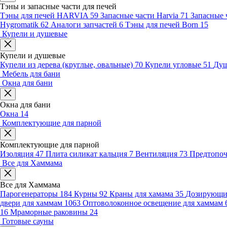
Тэны и запасные части для печей
Тэны для печей HARVIA
59
Запасные части Harvia
71
Запасные 
Hygromatik
62
Аналоги запчастей
6
Тэны для печей Born
15
Купели и душевые
Купели и душевые
Купели из дерева (круглые, овальные)
70
Купели угловые
51
Душ
Мебель для бани
Окна для бани
Окна для бани
Окна
14
Комплектующие для парной
Комплектующие для парной
Изоляция
47
Плита силикат кальция
7
Вентиляция
73
Предтопо
Все для Хаммама
Все для Хаммама
Парогенераторы
184
Курны
92
Краны для хамама
35
Дозирующие
двери для хаммам
1063
Оптоволоконное освещение для хаммам
16
Мраморные раковины
24
Готовые сауны