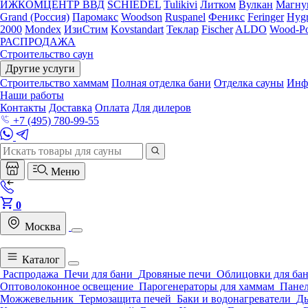
ИЖКОМЦЕНТР ВВД
SCHIEDEL
Tulikivi
Литком
Вулкан
Магну
Grand (Россия)
Паромакс
Woodson
Ruspanel
Феникс
Feringer
Hygr
2000
Mondex
ИзиСтим
Kovstandart
Теклар
Fischer
ALDO
Wood-Po
РАСПРОДАЖА
Строительство саун
Другие услуги
Строительство хаммам
Полная отделка бани
Отделка сауны
Инф
Наши работы
Контакты
Доставка
Оплата
Для дилеров
+7 (495) 780-99-55
Меню
0
Москва
Каталог
Распродажа
Печи для бани
Дровяные печи
Облицовки для ба
Оптоволоконное освещение
Парогенераторы для хаммам
Панел
Можжевельник
Термозащита печей
Баки и водонагреватели
Д