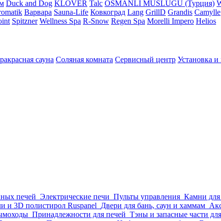
м
Duck and Dog
KLOVER
Talc
OSMANLI MUSLUGU (Турция)
omatik
Варвара
Sauna-Life
Ковкоград
Lang
GrillD
Grandis
Camylle
int
Spitzner
Wellness Spa
R-Snow
Regen Spa
Morelli Impero
Helios
ракрасная сауна
Соляная комната
Сервисный центр
Установка и
нных печей
Электрические печи
Пульты управления
Камни для
и и 3D полистирол Ruspanel
Двери для бань, саун и хаммам
Акс
ымоходы
Принадлежности для печей
Тэны и запасные части дл