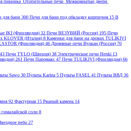
ля пикника
Отопительные печи
Межкомнатые двери
и для бани
300
Печи для бани под обкладку кирпичом
15
В
ные IKI (Финляндия)
32
Печи ВЕЗУВИЙ (Россия)
195
Печи
вах KLOVER (Италия)
8
Каменки для бани на дровах TULIKIVI
KASTOR (Финляндия)
46
Дровяные печи Вулкан (Россия)
70
43
Печи TYLO (Швеция)
38
Электрические печи Henki
13
ляндия)
261
Печи Паромакс
47
Печи TULIKIVI (Финляндия)
66
льты Sawo
30
Пульты Karina
5
Пульты FASEL
41
Пульты ВВД
36
амня
92
Фактурная
15
Рваный камень
14
 гималайской соли
8
Звездное небо
27