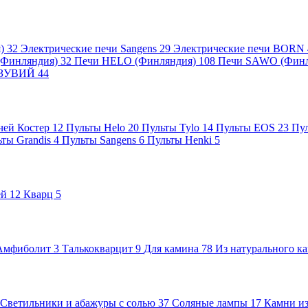
я)
32
Электрические печи Sangens
29
Электрические печи BORN
 (Финляндия)
32
Печи HELO (Финляндия)
108
Печи SAWO (Фин
ВЕЗУВИЙ
44
чей Костер
12
Пульты Helo
20
Пульты Tylo
14
Пульты EOS
23
Пу
ьты Grandis
4
Пульты Sangens
6
Пульты Henki
5
ей
12
Кварц
5
Амфиболит
3
Талькокварцит
9
Для камина
78
Из натурального к
Светильники и абажуры с солью
37
Соляные лампы
17
Камни из