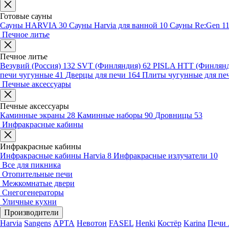
Готовые сауны
Сауны HARVIA
30
Сауны Harvia для ванной
10
Сауны Re:Gen
1
Печное литье
Печное литье
Везувий (Россия)
132
SVT (Финляндия)
62
PISLA HTT (Финлян
печи чугунные
41
Дверцы для печи
164
Плиты чугунные для пе
Печные аксессуары
Печные аксессуары
Каминные экраны
28
Каминные наборы
90
Дровницы
53
Инфракрасные кабины
Инфракрасные кабины
Инфракрасные кабины Harvia
8
Инфракрасные излучатели
10
Все для пикника
Отопительные печи
Межкомнатые двери
Снегогенераторы
Уличные кухни
Производители
Harvia
Sangens
АРТА
Невотон
FASEL
Henki
Костёр
Karina
Печи 