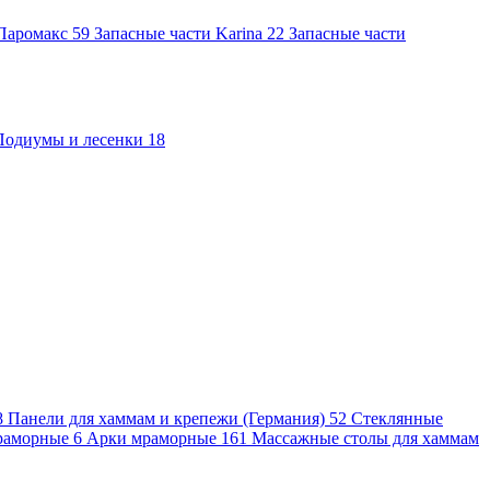
 Паромакс
59
Запасные части Karina
22
Запасные части
Подиумы и лесенки
18
8
Панели для хаммам и крепежи (Германия)
52
Стеклянные
раморные
6
Арки мраморные
161
Массажные столы для хаммам