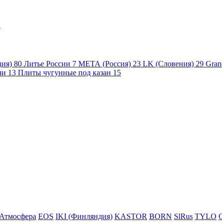
1
дия)
80
Литье России
7
МЕТА (Россия)
23
LK (Словения)
29
Gran
чи
13
Плиты чугунные под казан
15
Атмосфера
EOS
IKI (Финляндия)
KASTOR
BORN
SlRus
TYLO