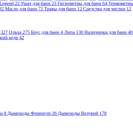
 Legend
22
Ушат для бани
23
Гигрометры для бани
64
Термометр
82
Масло для бани
72
Травы для бани
12
Средства для чистки
12
и
327
Ольха
275
Брус для бани
4
Липа
130
Наличники для бани
40
кий кедр
42
ia
8
Дымоходы Ферингер
26
Дымоходы Везувий
178