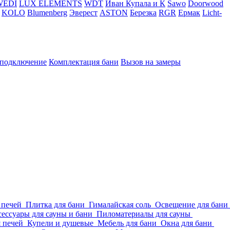
WEDI
LUX ELEMENTS
WDT
Иван Купала и К
Sawo
Doorwood
KOLO
Blumenberg
Эверест
ASTON
Березка
RGR
Ермак
Licht-
 подключение
Комплектация бани
Вызов на замеры
 печей
Плитка для бани
Гималайская соль
Освещение для бани
ессуары для сауны и бани
Пиломатериалы для сауны
я печей
Купели и душевые
Мебель для бани
Окна для бани