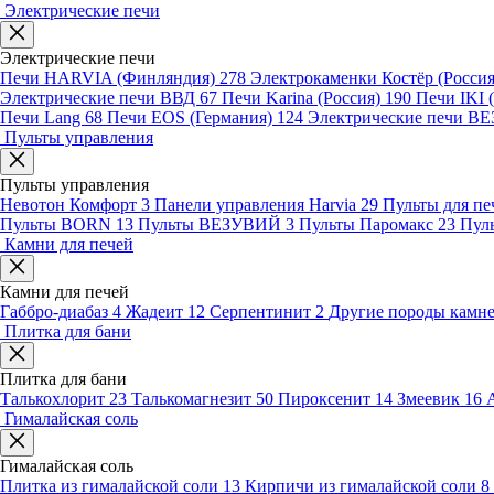
Электрические печи
Электрические печи
Печи HARVIA (Финляндия)
278
Электрокаменки Костёр (Росси
Электрические печи ВВД
67
Печи Karina (Россия)
190
Печи IKI
Печи Lang
68
Печи EOS (Германия)
124
Электрические печи 
Пульты управления
Пульты управления
Невотон Комфорт
3
Панели управления Harvia
29
Пульты для пе
Пульты BORN
13
Пульты ВЕЗУВИЙ
3
Пульты Паромакс
23
Пул
Камни для печей
Камни для печей
Габбро-диабаз
4
Жадеит
12
Серпентинит
2
Другие породы камн
Плитка для бани
Плитка для бани
Талькохлорит
23
Талькомагнезит
50
Пироксенит
14
Змеевик
16
Гималайская соль
Гималайская соль
Плитка из гималайской соли
13
Кирпичи из гималайской соли
8