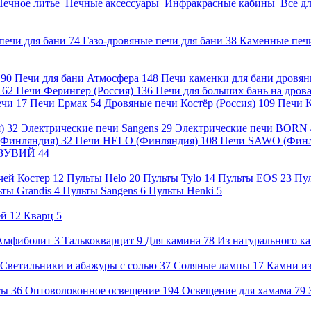
Печное литье
Печные аксессуары
Инфракрасные кабины
Все д
печи для бани
74
Газо-дровяные печи для бани
38
Каменные печ
)
90
Печи для бани Атмосфера
148
Печи каменки для бани дровя
а
62
Печи Ферингер (Россия)
136
Печи для больших бань на дро
ечи
17
Печи Ермак
54
Дровяные печи Костёр (Россия)
109
Печи 
я)
32
Электрические печи Sangens
29
Электрические печи BORN
 (Финляндия)
32
Печи HELO (Финляндия)
108
Печи SAWO (Фин
ВЕЗУВИЙ
44
чей Костер
12
Пульты Helo
20
Пульты Tylo
14
Пульты EOS
23
Пу
ьты Grandis
4
Пульты Sangens
6
Пульты Henki
5
ей
12
Кварц
5
Амфиболит
3
Талькокварцит
9
Для камина
78
Из натурального к
Светильники и абажуры с солью
37
Соляные лампы
17
Камни из
нты
36
Оптоволоконное освещение
194
Освещение для хамама
79