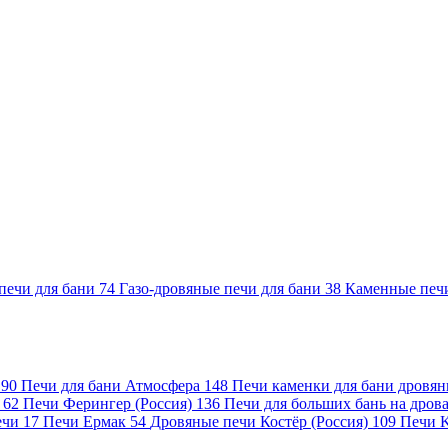
печи для бани
74
Газо-дровяные печи для бани
38
Каменные печ
)
90
Печи для бани Атмосфера
148
Печи каменки для бани дровя
а
62
Печи Ферингер (Россия)
136
Печи для больших бань на дро
ечи
17
Печи Ермак
54
Дровяные печи Костёр (Россия)
109
Печи 