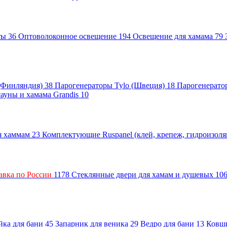
нты
36
Оптоволоконное освещение
194
Освещение для хамама
79
 (Финляндия)
38
Парогенераторы Tylo (Швеция)
18
Парогенерато
сауны и хамама Grandis
10
ля хаммам
23
Комплектующие Ruspanel (клей, крепеж, гидроизол
авка по России
1178
Стеклянные двери для хамам и душевых
10
ка для бани
45
Запарник для веника
29
Ведро для бани
13
Ковш