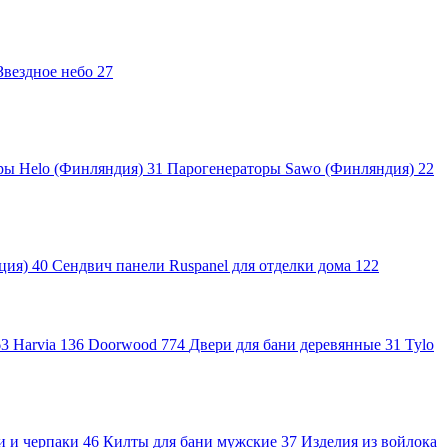
Звездное небо
27
ры Helo (Финляндия)
31
Парогенераторы Sawo (Финляндия)
22
яция)
40
Сендвич панели Ruspanel для отделки дома
122
63
Harvia
136
Doorwood
774
Двери для бани деревянные
31
Tylo
и и черпаки
46
Килты для бани мужские
37
Изделия из войлока