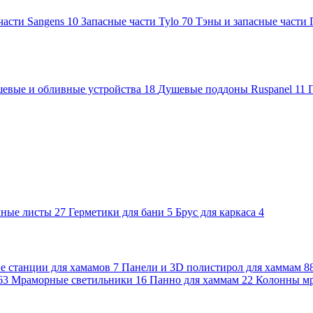
части Sangens
10
Запасные части Tylo
70
Тэны и запасные части
евые и обливные устройства
18
Душевые поддоны Ruspanel
11
чные листы
27
Герметики для бани
5
Брус для каркаса
4
 станции для хамамов
7
Панели и 3D полистирол для хаммам
8
63
Мраморные светильники
16
Панно для хаммам
22
Колонны м