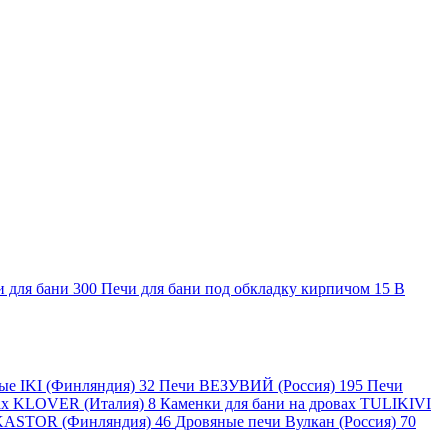
и для бани
300
Печи для бани под обкладку кирпичом
15
В
ные IKI (Финляндия)
32
Печи ВЕЗУВИЙ (Россия)
195
Печи
вах KLOVER (Италия)
8
Каменки для бани на дровах TULIKIVI
KASTOR (Финляндия)
46
Дровяные печи Вулкан (Россия)
70