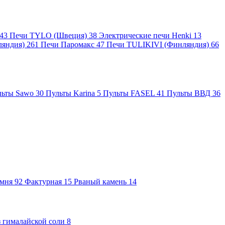
43
Печи TYLO (Швеция)
38
Электрические печи Henki
13
ляндия)
261
Печи Паромакс
47
Печи TULIKIVI (Финляндия)
66
льты Sawo
30
Пульты Karina
5
Пульты FASEL
41
Пульты ВВД
36
амня
92
Фактурная
15
Рваный камень
14
 гималайской соли
8