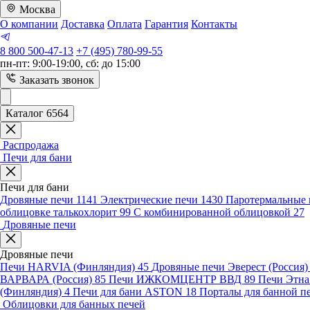
Москва
О компании
Доставка
Оплата
Гарантия
Контакты
8 800 500-47-13
+7 (495) 780-99-55
пн-пт: 9:00-19:00, сб: до 15:00
Заказать звонок
Каталог 6564
Распродажа
Печи для бани
Печи для бани
Дровяные печи
1141
Электрические печи
1430
Паротермальные 
облицовке талькохлорит
99
С комбинированной облицовкой
27
Дровяные печи
Дровяные печи
Печи HARVIA (Финляндия)
45
Дровяные печи Эверест (Россия
ВАРВАРА (Россия)
85
Печи ИЖКОМЦЕНТР ВВД
89
Печи Этн
(Финляндия)
4
Печи для бани ASTON
18
Порталы для банной п
Облицовки для банных печей