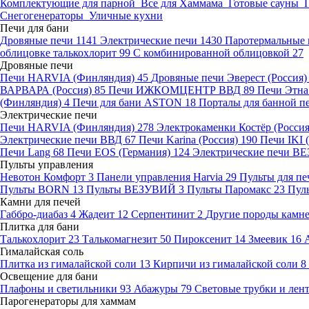
Комплектующие для парной
Все для Хаммама
Готовые сауны
Снегогенераторы
Уличные кухни
Печи для бани
Дровяные печи
1141
Электрические печи
1430
Паротермальные 
облицовке талькохлорит
99
С комбинированной облицовкой
27
Дровяные печи
Печи HARVIA (Финляндия)
45
Дровяные печи Эверест (Россия
ВАРВАРА (Россия)
85
Печи ИЖКОМЦЕНТР ВВД
89
Печи Этн
(Финляндия)
4
Печи для бани ASTON
18
Порталы для банной п
Электрические печи
Печи HARVIA (Финляндия)
278
Электрокаменки Костёр (Росси
Электрические печи ВВД
67
Печи Karina (Россия)
190
Печи IKI
Печи Lang
68
Печи EOS (Германия)
124
Электрические печи 
Пульты управления
Невотон Комфорт
3
Панели управления Harvia
29
Пульты для пе
Пульты BORN
13
Пульты ВЕЗУВИЙ
3
Пульты Паромакс
23
Пул
Камни для печей
Габбро-диабаз
4
Жадеит
12
Серпентинит
2
Другие породы камн
Плитка для бани
Талькохлорит
23
Талькомагнезит
50
Пироксенит
14
Змеевик
16
Гималайская соль
Плитка из гималайской соли
13
Кирпичи из гималайской соли
8
Освещение для бани
Плафоны и светильники
93
Абажуры
79
Световые трубки и ле
Парогенераторы для хаммам