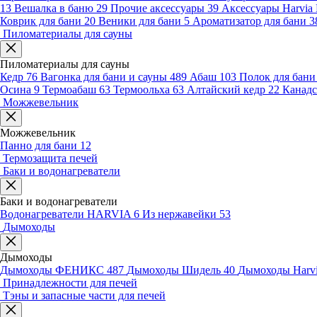
13
Вешалка в баню
29
Прочие аксессуары
39
Аксессуары Harvia
Коврик для бани
20
Веники для бани
5
Ароматизатор для бани
3
Пиломатериалы для сауны
Пиломатериалы для сауны
Кедр
76
Вагонка для бани и сауны
489
Абаш
103
Полок для бан
Осина
9
Термоабаш
63
Термоольха
63
Алтайский кедр
22
Канадс
Можжевельник
Можжевельник
Панно для бани
12
Термозащита печей
Баки и водонагреватели
Баки и водонагреватели
Водонагреватели HARVIA
6
Из нержавейки
53
Дымоходы
Дымоходы
Дымоходы ФЕНИКС
487
Дымоходы Шидель
40
Дымоходы Harv
Принадлежности для печей
Тэны и запасные части для печей