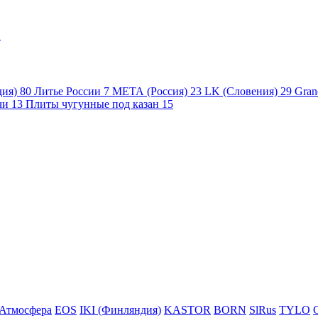
1
дия)
80
Литье России
7
МЕТА (Россия)
23
LK (Словения)
29
Gran
чи
13
Плиты чугунные под казан
15
Атмосфера
EOS
IKI (Финляндия)
KASTOR
BORN
SlRus
TYLO