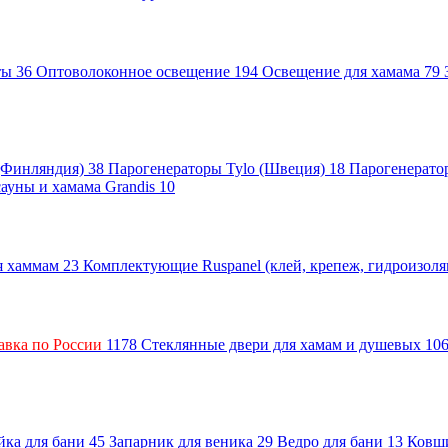
нты
36
Оптоволоконное освещение
194
Освещение для хамама
79
 (Финляндия)
38
Парогенераторы Tylo (Швеция)
18
Парогенерато
сауны и хамама Grandis
10
ля хаммам
23
Комплектующие Ruspanel (клей, крепеж, гидроизол
авка по России
1178
Стеклянные двери для хамам и душевых
10
ка для бани
45
Запарник для веника
29
Ведро для бани
13
Ковш