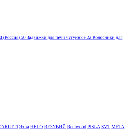
d (Россия)
50
Задвижки для печи чугунные
22
Колосники для
CARIITTI
Этна
HELO
ВЕЗУВИЙ
Bentwood
PISLA
SVT
МЕТА