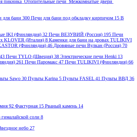
ля пикника
Отопительные печи
Межкомнатые двери
и для бани
300
Печи для бани под обкладку кирпичом
15
В
ные IKI (Финляндия)
32
Печи ВЕЗУВИЙ (Россия)
195
Печи
вах KLOVER (Италия)
8
Каменки для бани на дровах TULIKIVI
KASTOR (Финляндия)
46
Дровяные печи Вулкан (Россия)
70
43
Печи TYLO (Швеция)
38
Электрические печи Henki
13
ляндия)
261
Печи Паромакс
47
Печи TULIKIVI (Финляндия)
66
льты Sawo
30
Пульты Karina
5
Пульты FASEL
41
Пульты ВВД
36
амня
92
Фактурная
15
Рваный камень
14
 гималайской соли
8
Звездное небо
27