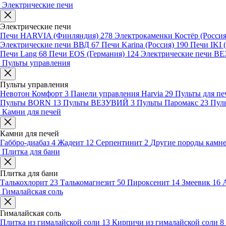
Электрические печи
Электрические печи
Печи HARVIA (Финляндия)
278
Электрокаменки Костёр (Росси
Электрические печи ВВД
67
Печи Karina (Россия)
190
Печи IKI
Печи Lang
68
Печи EOS (Германия)
124
Электрические печи 
Пульты управления
Пульты управления
Невотон Комфорт
3
Панели управления Harvia
29
Пульты для пе
Пульты BORN
13
Пульты ВЕЗУВИЙ
3
Пульты Паромакс
23
Пул
Камни для печей
Камни для печей
Габбро-диабаз
4
Жадеит
12
Серпентинит
2
Другие породы камн
Плитка для бани
Плитка для бани
Талькохлорит
23
Талькомагнезит
50
Пироксенит
14
Змеевик
16
Гималайская соль
Гималайская соль
Плитка из гималайской соли
13
Кирпичи из гималайской соли
8