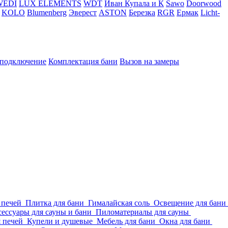
WEDI
LUX ELEMENTS
WDT
Иван Купала и К
Sawo
Doorwood
KOLO
Blumenberg
Эверест
ASTON
Березка
RGR
Ермак
Licht-
 подключение
Комплектация бани
Вызов на замеры
 печей
Плитка для бани
Гималайская соль
Освещение для бани
ессуары для сауны и бани
Пиломатериалы для сауны
я печей
Купели и душевые
Мебель для бани
Окна для бани