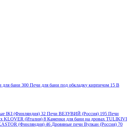
и для бани
300
Печи для бани под обкладку кирпичом
15
В
ные IKI (Финляндия)
32
Печи ВЕЗУВИЙ (Россия)
195
Печи
вах KLOVER (Италия)
8
Каменки для бани на дровах TULIKIVI
KASTOR (Финляндия)
46
Дровяные печи Вулкан (Россия)
70