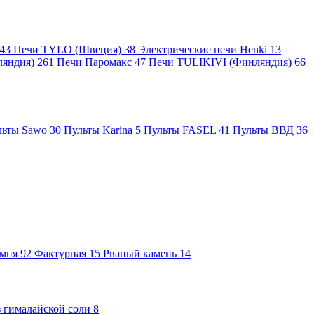
43
Печи TYLO (Швеция)
38
Электрические печи Henki
13
ляндия)
261
Печи Паромакс
47
Печи TULIKIVI (Финляндия)
66
льты Sawo
30
Пульты Karina
5
Пульты FASEL
41
Пульты ВВД
36
амня
92
Фактурная
15
Рваный камень
14
 гималайской соли
8