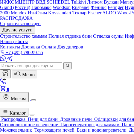
ИЖКОМЦЕНТР ВВД
SCHIEDEL
Tulikivi
Литком
Вулкан
Магну
Grand (Россия)
Паромакс
Woodson
Ruspanel
Феникс
Feringer
Hygr
2000
Mondex
ИзиСтим
Kovstandart
Теклар
Fischer
ALDO
Wood-Po
РАСПРОДАЖА
Строительство саун
Другие услуги
Строительство хаммам
Полная отделка бани
Отделка сауны
Инф
Наши работы
Контакты
Доставка
Оплата
Для дилеров
+7 (495) 780-99-55
Меню
0
Москва
Каталог
Распродажа
Печи для бани
Дровяные печи
Облицовки для ба
Оптоволоконное освещение
Парогенераторы для хаммам
Панел
Можжевельник
Термозащита печей
Баки и водонагреватели
Д