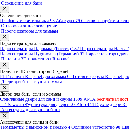
Освещение для бани
Освещение для бани
Плафоны и светильники
93
Абажуры
79
Световые трубки и ле
Оптоволоконное освещение
Парогенераторы для хаммам
Парогенераторы для хаммам
Парогенераторы Паромакс (Россия)
182
Парогенераторы Harvia
Парогенераторы Hygromatik (Германия)
97
Парогенераторы для 
Панели и 3D полистирол Ruspanel
Панели и 3D полистирол Ruspanel
РПГ панели Ruspanel для хаммам
65
Готовые формы Ruspanel д
Двери для бань, саун и хаммам
Двери для бань, саун и хаммам
Стеклянные двери для бани и сауны
1509
АРТА
бесплатная дост
114
Sawo
25
Фурнитура для дверей
27
Aldo
444
Глухие двери
31
Аксессуары для сауны и бани
Аксессуары для сауны и бани
Термометры с выносной панелью
4
Обливное устройство
98
Шай