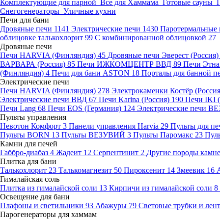
Комплектующие для парной
Все для Хаммама
Готовые сауны
Снегогенераторы
Уличные кухни
Печи для бани
Дровяные печи
1141
Электрические печи
1430
Паротермальные 
облицовке талькохлорит
99
С комбинированной облицовкой
27
Дровяные печи
Печи HARVIA (Финляндия)
45
Дровяные печи Эверест (Россия
ВАРВАРА (Россия)
85
Печи ИЖКОМЦЕНТР ВВД
89
Печи Этн
(Финляндия)
4
Печи для бани ASTON
18
Порталы для банной п
Электрические печи
Печи HARVIA (Финляндия)
278
Электрокаменки Костёр (Росси
Электрические печи ВВД
67
Печи Karina (Россия)
190
Печи IKI
Печи Lang
68
Печи EOS (Германия)
124
Электрические печи 
Пульты управления
Невотон Комфорт
3
Панели управления Harvia
29
Пульты для пе
Пульты BORN
13
Пульты ВЕЗУВИЙ
3
Пульты Паромакс
23
Пул
Камни для печей
Габбро-диабаз
4
Жадеит
12
Серпентинит
2
Другие породы камн
Плитка для бани
Талькохлорит
23
Талькомагнезит
50
Пироксенит
14
Змеевик
16
Гималайская соль
Плитка из гималайской соли
13
Кирпичи из гималайской соли
8
Освещение для бани
Плафоны и светильники
93
Абажуры
79
Световые трубки и ле
Парогенераторы для хаммам