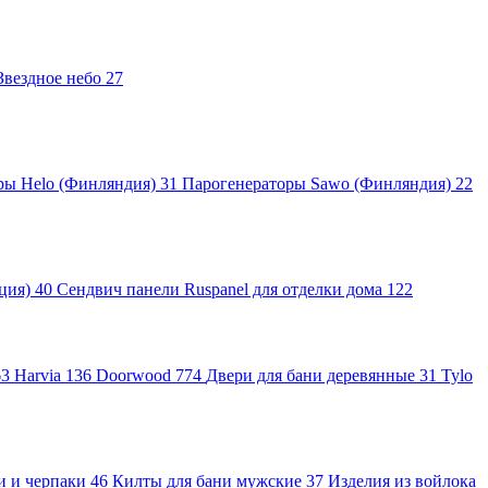
Звездное небо
27
ры Helo (Финляндия)
31
Парогенераторы Sawo (Финляндия)
22
яция)
40
Сендвич панели Ruspanel для отделки дома
122
63
Harvia
136
Doorwood
774
Двери для бани деревянные
31
Tylo
и и черпаки
46
Килты для бани мужские
37
Изделия из войлока