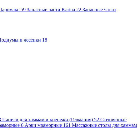
 Паромакс
59
Запасные части Karina
22
Запасные части
Подиумы и лесенки
18
8
Панели для хаммам и крепежи (Германия)
52
Стеклянные
раморные
6
Арки мраморные
161
Массажные столы для хаммам