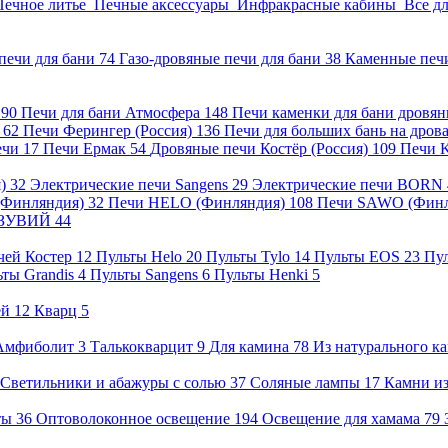
Печное литье
Печные аксессуары
Инфракрасные кабины
Все д
печи для бани
74
Газо-дровяные печи для бани
38
Каменные печ
)
90
Печи для бани Атмосфера
148
Печи каменки для бани дровя
а
62
Печи Ферингер (Россия)
136
Печи для больших бань на дро
ечи
17
Печи Ермак
54
Дровяные печи Костёр (Россия)
109
Печи 
я)
32
Электрические печи Sangens
29
Электрические печи BORN
 (Финляндия)
32
Печи HELO (Финляндия)
108
Печи SAWO (Фин
ВЕЗУВИЙ
44
чей Костер
12
Пульты Helo
20
Пульты Tylo
14
Пульты EOS
23
Пу
ьты Grandis
4
Пульты Sangens
6
Пульты Henki
5
ей
12
Кварц
5
Амфиболит
3
Талькокварцит
9
Для камина
78
Из натурального к
Светильники и абажуры с солью
37
Соляные лампы
17
Камни из
нты
36
Оптоволоконное освещение
194
Освещение для хамама
79