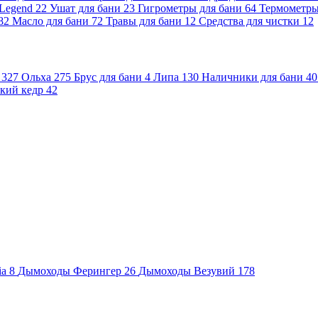
 Legend
22
Ушат для бани
23
Гигрометры для бани
64
Термометр
82
Масло для бани
72
Травы для бани
12
Средства для чистки
12
и
327
Ольха
275
Брус для бани
4
Липа
130
Наличники для бани
40
кий кедр
42
ia
8
Дымоходы Ферингер
26
Дымоходы Везувий
178