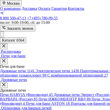
Москва
О компании
Доставка
Оплата
Гарантия
Контакты
8 800 500-47-13
+7 (495) 780-99-55
пн-пт: 9:00-19:00, сб: до 15:00
Заказать звонок
Каталог 6564
Распродажа
Печи для бани
Печи для бани
Дровяные печи
1141
Электрические печи
1430
Паротермальные 
облицовке талькохлорит
99
С комбинированной облицовкой
27
Дровяные печи
Дровяные печи
Печи HARVIA (Финляндия)
45
Дровяные печи Эверест (Россия
ВАРВАРА (Россия)
85
Печи ИЖКОМЦЕНТР ВВД
89
Печи Этн
(Финляндия)
4
Печи для бани ASTON
18
Порталы для банной п
Облицовки для банных печей