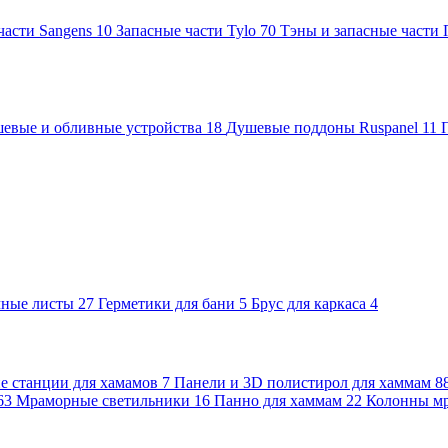
части Sangens
10
Запасные части Tylo
70
Тэны и запасные части
евые и обливные устройства
18
Душевые поддоны Ruspanel
11
чные листы
27
Герметики для бани
5
Брус для каркаса
4
 станции для хамамов
7
Панели и 3D полистирол для хаммам
8
63
Мраморные светильники
16
Панно для хаммам
22
Колонны м