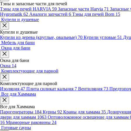
Тэны и запасные части для печей
Тэны для печей HARVIA
59
Запасные части Harvia
71
Запасные 
Hygromatik
62
Аналоги запчастей
6
Тэны для печей Born
15
Купели и душевые
Купели и душевые
Купели из дерева (круглые, овальные)
70
Купели угловые
51
Душ
Мебель для бани
Окна для бани
Окна для бани
Окна
14
Комплектующие для парной
Комплектующие для парной
Изоляция
47
Плита силикат кальция
7
Вентиляция
73
Предтопо
Все для Хаммама
Все для Хаммама
Парогенераторы
184
Курны
92
Краны для хамама
35
Дозирующие
двери для хаммам
1063
Оптоволоконное освещение для хаммам
16
Мраморные раковины
24
Готовые сауны