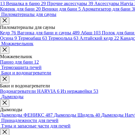
13
Вешалка в баню
29
Прочие аксессуары
39
Аксессуары Harvia
Коврик для бани
20
Веники для бани
5
Ароматизатор для бани
3
Пиломатериалы для сауны
Пиломатериалы для сауны
Кедр
76
Вагонка для бани и сауны
489
Абаш
103
Полок для бан
Осина
9
Термоабаш
63
Термоольха
63
Алтайский кедр
22
Канадс
Можжевельник
Можжевельник
Панно для бани
12
Термозащита печей
Баки и водонагреватели
Баки и водонагреватели
Водонагреватели HARVIA
6
Из нержавейки
53
Дымоходы
Дымоходы
Дымоходы ФЕНИКС
487
Дымоходы Шидель
40
Дымоходы Harv
Принадлежности для печей
Тэны и запасные части для печей