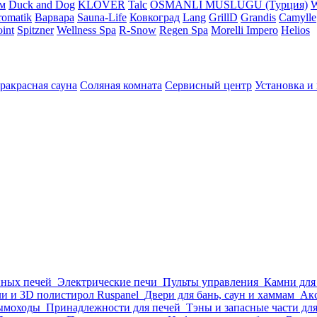
м
Duck and Dog
KLOVER
Talc
OSMANLI MUSLUGU (Турция)
omatik
Варвара
Sauna-Life
Ковкоград
Lang
GrillD
Grandis
Camylle
int
Spitzner
Wellness Spa
R-Snow
Regen Spa
Morelli Impero
Helios
ракрасная сауна
Соляная комната
Сервисный центр
Установка и
нных печей
Электрические печи
Пульты управления
Камни для
и и 3D полистирол Ruspanel
Двери для бань, саун и хаммам
Акс
ымоходы
Принадлежности для печей
Тэны и запасные части дл