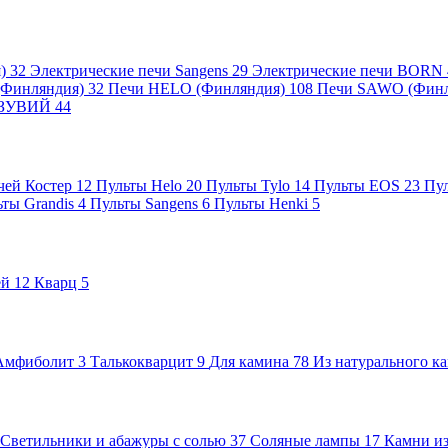
я)
32
Электрические печи Sangens
29
Электрические печи BORN
 (Финляндия)
32
Печи HELO (Финляндия)
108
Печи SAWO (Фин
ВЕЗУВИЙ
44
чей Костер
12
Пульты Helo
20
Пульты Tylo
14
Пульты EOS
23
Пу
ьты Grandis
4
Пульты Sangens
6
Пульты Henki
5
ей
12
Кварц
5
Амфиболит
3
Талькокварцит
9
Для камина
78
Из натурального к
Светильники и абажуры с солью
37
Соляные лампы
17
Камни из