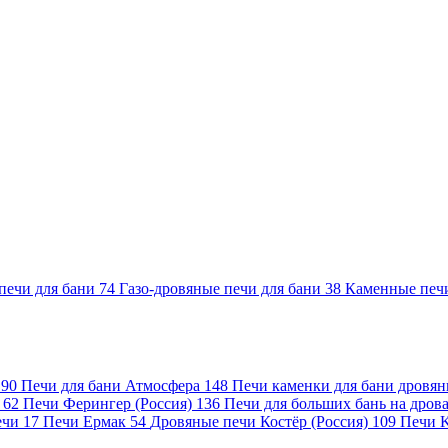
печи для бани
74
Газо-дровяные печи для бани
38
Каменные печ
)
90
Печи для бани Атмосфера
148
Печи каменки для бани дровя
а
62
Печи Ферингер (Россия)
136
Печи для больших бань на дро
ечи
17
Печи Ермак
54
Дровяные печи Костёр (Россия)
109
Печи 