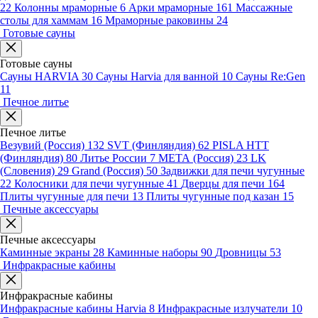
22
Колонны мраморные
6
Арки мраморные
161
Массажные
столы для хаммам
16
Мраморные раковины
24
Готовые сауны
Готовые сауны
Сауны HARVIA
30
Сауны Harvia для ванной
10
Сауны Re:Gen
11
Печное литье
Печное литье
Везувий (Россия)
132
SVT (Финляндия)
62
PISLA HTT
(Финляндия)
80
Литье России
7
МЕТА (Россия)
23
LK
(Словения)
29
Grand (Россия)
50
Задвижки для печи чугунные
22
Колосники для печи чугунные
41
Дверцы для печи
164
Плиты чугунные для печи
13
Плиты чугунные под казан
15
Печные аксессуары
Печные аксессуары
Каминные экраны
28
Каминные наборы
90
Дровницы
53
Инфракрасные кабины
Инфракрасные кабины
Инфракрасные кабины Harvia
8
Инфракрасные излучатели
10