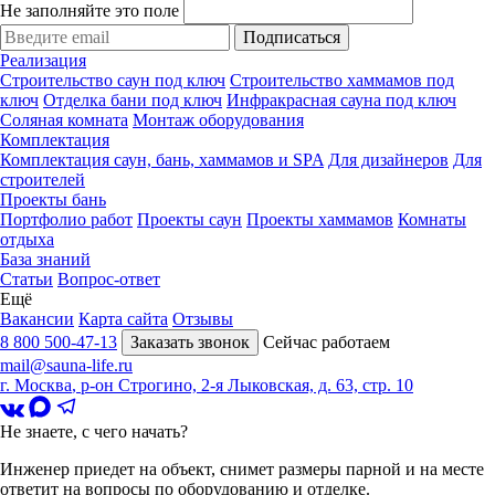
Не заполняйте это поле
Подписаться
Реализация
Строительство саун под ключ
Строительство хаммамов под
ключ
Отделка бани под ключ
Инфракрасная сауна под ключ
Соляная комната
Монтаж оборудования
Комплектация
Комплектация саун, бань, хаммамов и SPA
Для дизайнеров
Для
строителей
Проекты бань
Портфолио работ
Проекты саун
Проекты хаммамов
Комнаты
отдыха
База знаний
Статьи
Вопрос-ответ
Ещё
Вакансии
Карта сайта
Отзывы
8 800 500-47-13
Заказать звонок
Сейчас работаем
mail@sauna-life.ru
г. Москва
,
р-он Строгино, 2-я Лыковская, д. 63, стр. 10
Не знаете, с чего начать?
Инженер приедет на объект, снимет размеры парной и на месте
ответит на вопросы по оборудованию и отделке.