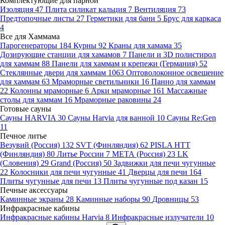
Комплектующие для парной
Изоляция
47
Плита силикат кальция
7
Вентиляция
73
Предтопочные листы
27
Герметики для бани
5
Брус для каркаса
4
Все для Хаммама
Парогенераторы
184
Курны
92
Краны для хамама
35
Дозирующие станции для хамамов
7
Панели и 3D полистирол
для хаммам
88
Панели для хаммам и крепежи (Германия)
52
Стеклянные двери для хаммам
1063
Оптоволоконное освещение
для хаммам
63
Мраморные светильники
16
Панно для хаммам
22
Колонны мраморные
6
Арки мраморные
161
Массажные
столы для хаммам
16
Мраморные раковины
24
Готовые сауны
Сауны HARVIA
30
Сауны Harvia для ванной
10
Сауны Re:Gen
11
Печное литье
Везувий (Россия)
132
SVT (Финляндия)
62
PISLA HTT
(Финляндия)
80
Литье России
7
МЕТА (Россия)
23
LK
(Словения)
29
Grand (Россия)
50
Задвижки для печи чугунные
22
Колосники для печи чугунные
41
Дверцы для печи
164
Плиты чугунные для печи
13
Плиты чугунные под казан
15
Печные аксессуары
Каминные экраны
28
Каминные наборы
90
Дровницы
53
Инфракрасные кабины
Инфракрасные кабины Harvia
8
Инфракрасные излучатели
10