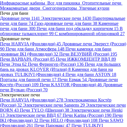
Инфракрасные кабины
Все для пикника
Отопительные печи
Межкомнатые двери
Снегогенераторы
Уличные кухни
Печи для бани
Дровяные печи
1141
Электрические печи
1430
Паротермальные
печи для бани
74
Газо-дровяные печи для бани
38
Каменные
печи для бани
300
Печи для бани под обкладку кирпичом
15
В
облицовке талькохлорит
99
С комбинированной облицовкой
27
Дровяные печи
Печи HARVIA (Финляндия)
45
Дровяные печи Эверест (Россия)
90
Печи для бани Атмосфера
148
Печи каменки для бани
дровяные IKI (Финляндия)
32
Печи ВЕЗУВИЙ (Россия)
195
Печи ВАРВАРА (Россия)
85
Печи ИЖКОМЦЕНТР ВВД
89
Печи Этна
62
Печи Ферингер (Россия)
136
Печи для больших
бань на дровах KLOVER (Италия)
8
Каменки для бани на
дровах TULIKIVI (Финляндия)
4
Печи для бани ASTON
18
Порталы для банной печи
17
Печи Ермак
54
Дровяные печи
Костёр (Россия)
109
Печи KASTOR (Финляндия)
46
Дровяные
печи Вулкан (Россия)
70
Электрические печи
Печи HARVIA (Финляндия)
278
Электрокаменки Костёр
(Россия)
32
Электрические печи Sangens
29
Электрические печи
BORN
43
Печи TYLO (Швеция)
38
Электрические печи Henki
13
Электрические печи ВВД
67
Печи Karina (Россия)
190
Печи
IKI (Финляндия)
32
Печи HELO (Финляндия)
108
Печи SAWO
(Финляндия)
261
Печи Паромакс
47
Печи TULIKIVI