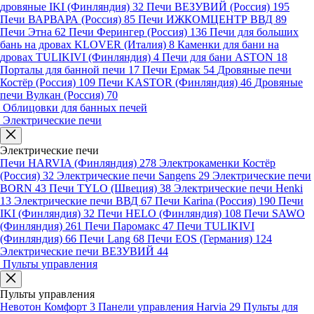
дровяные IKI (Финляндия)
32
Печи ВЕЗУВИЙ (Россия)
195
Печи ВАРВАРА (Россия)
85
Печи ИЖКОМЦЕНТР ВВД
89
Печи Этна
62
Печи Ферингер (Россия)
136
Печи для больших
бань на дровах KLOVER (Италия)
8
Каменки для бани на
дровах TULIKIVI (Финляндия)
4
Печи для бани ASTON
18
Порталы для банной печи
17
Печи Ермак
54
Дровяные печи
Костёр (Россия)
109
Печи KASTOR (Финляндия)
46
Дровяные
печи Вулкан (Россия)
70
Облицовки для банных печей
Электрические печи
Электрические печи
Печи HARVIA (Финляндия)
278
Электрокаменки Костёр
(Россия)
32
Электрические печи Sangens
29
Электрические печи
BORN
43
Печи TYLO (Швеция)
38
Электрические печи Henki
13
Электрические печи ВВД
67
Печи Karina (Россия)
190
Печи
IKI (Финляндия)
32
Печи HELO (Финляндия)
108
Печи SAWO
(Финляндия)
261
Печи Паромакс
47
Печи TULIKIVI
(Финляндия)
66
Печи Lang
68
Печи EOS (Германия)
124
Электрические печи ВЕЗУВИЙ
44
Пульты управления
Пульты управления
Невотон Комфорт
3
Панели управления Harvia
29
Пульты для