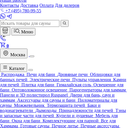
Наши работы
Контакты
Доставка
Оплата
Для дилеров
+7 (495) 780-99-55
Меню
0
Москва
Каталог
Распродажа
Печи для бани
Дровяные печи
Облицовки для
банных печей
Электрические печи
Пульты управления
Камни
для печей
Плитка для бани
Гималайская соль
Освещение для
бани
Оптоволоконное освещение
Парогенераторы для хаммам
Панели и 3D полистирол Ruspanel
Двери для бань, саун и
хаммам
Аксессуары для сауны и бани
Пиломатериалы для
сауны
Можжевельник
Термозащита печей
Баки и
водонагреватели
Дымоходы
Принадлежности для печей
Тэны
и запасные части для печей
Купели и душевые
Мебель для
бани
Окна для бани
Комплектующие для парной
Все для
Хаммама
Готовые сауны
Печное литье
Печные аксессуары