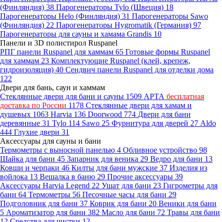
(Финляндия)
38
Парогенераторы Tylo (Швеция)
18
Парогенераторы Helo (Финляндия)
31
Парогенераторы Sawo
(Финляндия)
22
Парогенераторы Hygromatik (Германия)
97
Парогенераторы для сауны и хамама Grandis
10
Панели и 3D полистирол Ruspanel
РПГ панели Ruspanel для хаммам
65
Готовые формы Ruspanel
для хаммам
23
Комплектующие Ruspanel (клей, крепеж,
гидроизоляция)
40
Сендвич панели Ruspanel для отделки дома
122
Двери для бань, саун и хаммам
Стеклянные двери для бани и сауны
1509
АРТА
бесплатная
доставка по России
1178
Стеклянные двери для хамам и
душевых
1063
Harvia
136
Doorwood
774
Двери для бани
деревянные
31
Tylo
114
Sawo
25
Фурнитура для дверей
27
Aldo
444
Глухие двери
31
Аксессуары для сауны и бани
Термометры с выносной панелью
4
Обливное устройство
98
Шайка для бани
45
Запарник для веника
29
Ведро для бани
13
Ковши и черпаки
46
Килты для бани мужские
37
Изделия из
войлока
13
Вешалка в баню
29
Прочие аксессуары
39
Аксессуары Harvia Legend
22
Ушат для бани
23
Гигрометры для
бани
64
Термометры
56
Песочные часы для бани
29
Подголовник для бани
37
Коврик для бани
20
Веники для бани
5
Ароматизатор для бани
382
Масло для бани
72
Травы для бани
12
Средства для чистки
12