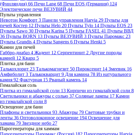
(Финляндия)
66
Печи Lang
68
Печи EOS (Германия)
124
Электрические печи ВЕЗУВИЙ
44
Пульты управления
Невотон Комфорт
3
Панели управления Harvia
29
Пульты для
печей Костер
12
Пульты Helo
20
Пульты Tylo
14
Пульты EOS
23
Пульты Sawo
30
Пульты Karina
5
Пульты FASEL
41
Пульты ВВД
36
Пульты BORN
13
Пульты ВЕЗУВИЙ
3
Пульты Паромакс
23
Пульты Grandis
4
Пульты Sangens
6
Пульты Henki
5
Камни для печей
Габбро-диабаз
4
Жадеит
12
Серпентинит
2
Другие породы
камней
12
Кварц
5
Плитка для бани
Талькохлорит
23
Талькомагнезит
50
Пироксенит
14
Змеевик
16
Амфиболит
3
Талькокварцит
9
Для камина
78
Из натурального
камня
92
Фактурная
15
Рваный камень
14
Гималайская соль
Плитка из гималайской соли
13
Кирпичи из гималайской соли
8
Светильники и абажуры с солью
37
Соляные лампы
17
Камни
из гималайской соли
8
Освещение для бани
Плафоны и светильники
93
Абажуры
79
Световые трубки и
ленты
36
Оптоволоконное освещение
194
Освещение для
хамама
79
Звездное небо
27
Парогенераторы для хаммам
Парогенераторы Паромакс (Россия)
182
Парогенераторы Harvia