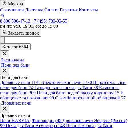
Москва
О компании
Доставка
Оплата
Гарантия
Контакты
8 800 500-47-13
+7 (495) 780-99-55
пн-пт: 9:00-19:00, сб: до 15:00
Заказать звонок
Каталог 6564
Распродажа
Печи для бани
Печи для бани
Дровяные печи
1141
Электрические печи
1430
Паротермальные
печи для бани
74
Газо-дровяные печи для бани
38
Каменные
печи для бани
300
Печи для бани под обкладку кирпичом
15
В
облицовке талькохлорит
99
С комбинированной облицовкой
27
Дровяные печи
Дровяные печи
Печи HARVIA (Финляндия)
45
Дровяные печи Эверест (Россия)
90
Печи для бани Атмосфера
148
Печи каменки для бани