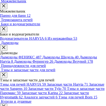
Можжевельник
Можжевельник
Панно для бани
12
Термозащита печей
Баки и водонагреватели
Баки и водонагреватели
Водонагреватели HARVIA
6
Из нержавейки
53
Дымоходы
Дымоходы
Дымоходы ФЕНИКС
487
Дымоходы Шидель
40
Дымоходы
Harvia
8
Дымоходы Ферингер
26
Дымоходы Везувий
178
Принадлежности для печей
Тэны и запасные части для печей
Тэны и запасные части для печей
Тэны для печей HARVIA
59
Запасные части Harvia
71
Запасные
части Sangens
10
Запасные части Tylo
70
Тэны и запасные части
Паромакс
59
Запасные части Karina
22
Запасные части
Hygromatik
62
Аналоги запчастей
6
Тэны для печей Born
15
Купели и душевые