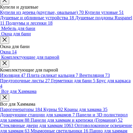
Купели и душевые
Купели из дерева (круглые, овальные)
70
Купели угловые
51
Душевые и обливные устройства
18
Душевые поддоны Ruspanel
11
Подиумы и лесенки
18
Мебель для бани
Окна для бани
Окна для бани
Окна
14
Комплектующие для парной
Комплектующие для парной
Изоляция
47
Плита силикат кальция
7
Вентиляция
73
Предтопочные листы
27
Герметики для бани
5
Брус для каркаса
4
Все для Хаммама
Все для Хаммама
Парогенераторы
184
Курны
92
Краны для хамама
35
Дозирующие станции для хамамов
7
Панели и 3D полистирол
для хаммам
88
Панели для хаммам и крепежи (Германия)
52
Стеклянные двери для хаммам
1063
Оптоволоконное освещение
для хаммам
63
Мраморные светильники
16
Панно для хаммам