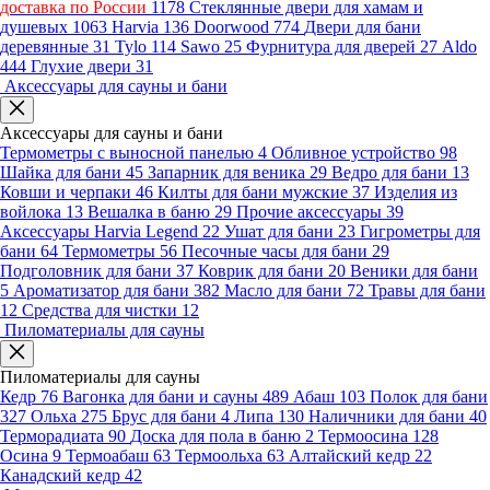
доставка по России
1178
Стеклянные двери для хамам и
душевых
1063
Harvia
136
Doorwood
774
Двери для бани
деревянные
31
Tylo
114
Sawo
25
Фурнитура для дверей
27
Aldo
444
Глухие двери
31
Аксессуары для сауны и бани
Аксессуары для сауны и бани
Термометры с выносной панелью
4
Обливное устройство
98
Шайка для бани
45
Запарник для веника
29
Ведро для бани
13
Ковши и черпаки
46
Килты для бани мужские
37
Изделия из
войлока
13
Вешалка в баню
29
Прочие аксессуары
39
Аксессуары Harvia Legend
22
Ушат для бани
23
Гигрометры для
бани
64
Термометры
56
Песочные часы для бани
29
Подголовник для бани
37
Коврик для бани
20
Веники для бани
5
Ароматизатор для бани
382
Масло для бани
72
Травы для бани
12
Средства для чистки
12
Пиломатериалы для сауны
Пиломатериалы для сауны
Кедр
76
Вагонка для бани и сауны
489
Абаш
103
Полок для бани
327
Ольха
275
Брус для бани
4
Липа
130
Наличники для бани
40
Терморадиата
90
Доска для пола в баню
2
Термоосина
128
Осина
9
Термоабаш
63
Термоольха
63
Алтайский кедр
22
Канадский кедр
42