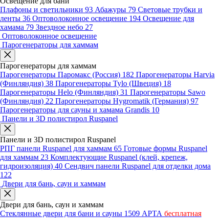
Освещение для бани
Плафоны и светильники
93
Абажуры
79
Световые трубки и
ленты
36
Оптоволоконное освещение
194
Освещение для
хамама
79
Звездное небо
27
Оптоволоконное освещение
Парогенераторы для хаммам
Парогенераторы для хаммам
Парогенераторы Паромакс (Россия)
182
Парогенераторы Harvia
(Финляндия)
38
Парогенераторы Tylo (Швеция)
18
Парогенераторы Helo (Финляндия)
31
Парогенераторы Sawo
(Финляндия)
22
Парогенераторы Hygromatik (Германия)
97
Парогенераторы для сауны и хамама Grandis
10
Панели и 3D полистирол Ruspanel
Панели и 3D полистирол Ruspanel
РПГ панели Ruspanel для хаммам
65
Готовые формы Ruspanel
для хаммам
23
Комплектующие Ruspanel (клей, крепеж,
гидроизоляция)
40
Сендвич панели Ruspanel для отделки дома
122
Двери для бань, саун и хаммам
Двери для бань, саун и хаммам
Стеклянные двери для бани и сауны
1509
АРТА
бесплатная