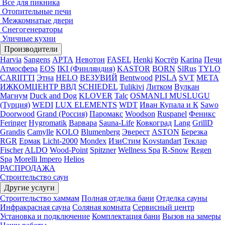
Все для пикника
Отопительные печи
Межкомнатые двери
Снегогенераторы
Уличные кухни
Производители
Harvia
Sangens
АРТА
Невотон
FASEL
Henki
Костёр
Karina
Печи
Атмосфера
EOS
IKI (Финляндия)
KASTOR
BORN
SlRus
TYLO
CARIITTI
Этна
HELO
ВЕЗУВИЙ
Bentwood
PISLA
SVT
МЕТА
ИЖКОМЦЕНТР ВВД
SCHIEDEL
Tulikivi
Литком
Вулкан
Магнум
Duck and Dog
KLOVER
Talc
OSMANLI MUSLUGU
(Турция)
WEDI
LUX ELEMENTS
WDT
Иван Купала и К
Sawo
Doorwood
Grand (Россия)
Паромакс
Woodson
Ruspanel
Феникс
Feringer
Hygromatik
Варвара
Sauna-Life
Ковкоград
Lang
GrillD
Grandis
Camylle
KOLO
Blumenberg
Эверест
ASTON
Березка
RGR
Ермак
Licht-2000
Mondex
ИзиСтим
Kovstandart
Теклар
Fischer
ALDO
Wood-Point
Spitzner
Wellness Spa
R-Snow
Regen
Spa
Morelli Impero
Helios
РАСПРОДАЖА
Строительство саун
Другие услуги
Строительство хаммам
Полная отделка бани
Отделка сауны
Инфракрасная сауна
Соляная комната
Сервисный центр
Установка и подключение
Комплектация бани
Вызов на замеры