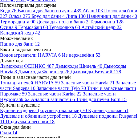
Пиломатериалы для сауны
Кедр
76
Вагонка для бани и сауны
489
Абаш
103
Полок для бани
327
Ольха
275
Брус для бани
4
Липа
130
Наличники для бани
40
Терморадиата
90
Доска для пола в баню
2
Термоосина
128
Осина
9
Термоабаш
63
Термоольха
63
Алтайский кедр
22
Канадский кедр
42
Можжевельник
Панно для бани
12
Баки и водонагреватели
Водонагреватели HARVIA
6
Из нержавейки
53
Дымоходы
Дымоходы ФЕНИКС
487
Дымоходы Шидель
40
Дымоходы
Harvia
8
Дымоходы Ферингер
26
Дымоходы Везувий
178
Тэны и запасные части для печей
Тэны для печей HARVIA
59
Запасные части Harvia
71
Запасные
части Sangens
10
Запасные части Tylo
70
Тэны и запасные части
Паромакс
59
Запасные части Karina
22
Запасные части
Hygromatik
62
Аналоги запчастей
6
Тэны для печей Born
15
Купели и душевые
Купели из дерева (круглые, овальные)
70
Купели угловые
51
Душевые и обливные устройства
18
Душевые поддоны Ruspanel
11
Подиумы и лесенки
18
Окна для бани
Окна
14