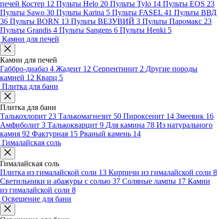
печей Костер
12
Пульты Helo
20
Пульты Tylo
14
Пульты EOS
23
Пульты Sawo
30
Пульты Karina
5
Пульты FASEL
41
Пульты ВВД
36
Пульты BORN
13
Пульты ВЕЗУВИЙ
3
Пульты Паромакс
23
Пульты Grandis
4
Пульты Sangens
6
Пульты Henki
5
Камни для печей
Камни для печей
Габбро-диабаз
4
Жадеит
12
Серпентинит
2
Другие породы
камней
12
Кварц
5
Плитка для бани
Плитка для бани
Талькохлорит
23
Талькомагнезит
50
Пироксенит
14
Змеевик
16
Амфиболит
3
Талькокварцит
9
Для камина
78
Из натурального
камня
92
Фактурная
15
Рваный камень
14
Гималайская соль
Гималайская соль
Плитка из гималайской соли
13
Кирпичи из гималайской соли
8
Светильники и абажуры с солью
37
Соляные лампы
17
Камни
из гималайской соли
8
Освещение для бани