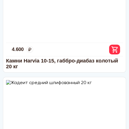
доставке водителем по Москве и области
(необходимо уточнить перед доставкой)
Переводом по счёту: для физлиц — через любой
банк; для юрлиц и ИП — без НДС, по
предварительной заявке.
Через приложение Сбербанк онлайн
Переводом на карту Сбербанка
По счету в отделении любого банка
4.600
Камни Harvia 10-15, габбро-диабаз колотый
20 кг