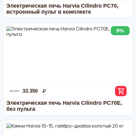
одну сторону.
Электрическая печь Harvia Cilindro PC70,
Доставка по РОССИИ.
встроенный пульт в комплекте
Доставка производится транспортной компанией до
терминала в вашем городе
или ближайшего к нему
пункту выдачи. Стоимость доставки оплачивается вами
9%
при получении заказа по тарифам транспортной
компании. Вы можете забрать заказ самостоятельно или
оформить доставку по адресу признспортной компании.
Мы предлагаем следующие транспортные компании:
СДЭК, ПЭК, Деловые линии, ЖелДорЭкспедиция, Байкал
Сервис и другие компании которые вам удобны.
Стоимость доставки
до транспортной компании в
пределах МКАД:
- мелкогабаритного груза (до 50х40х70 см) - 800 рублей
- крупногабаритного - 1200 рублей
33.350
36.800
Условия оплаты
Электрическая печь Harvia Cilindro PC70E,
без пульта
Наличный расчёт
: возможен при доставке курьером или
самовывозе (Москва и область).
Безналичный расчёт
:
Дебетовой или кредитной пластиковой картой
при
самовывозе с нашего склада в Москве, а также при