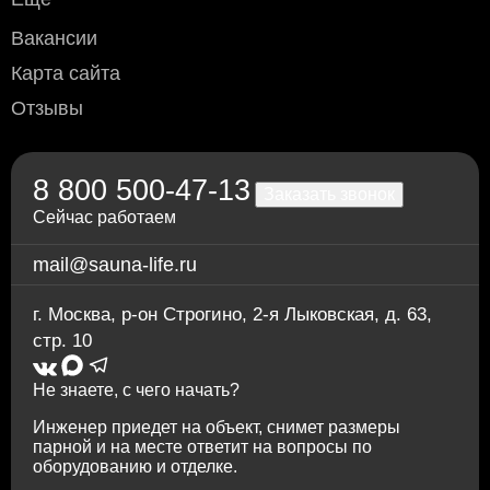
доставке водителем по Москве и области
(необходимо уточнить перед доставкой)
Стеклянная дверь для сауны Harvia STG
Вакансии
Переводом по счёту: для физлиц — через любой
90x190, стекло серое, коробка осина
Карта сайта
банк; для юрлиц и ИП — без НДС, по
предварительной заявке.
Отзывы
Через приложение Сбербанк онлайн
8%
Переводом на карту Сбербанка
По счету в отделении любого банка
8 800 500-47-13
Заказать звонок
Сейчас работаем
mail@sauna-life.ru
г. Москва
,
р-он Строгино, 2-я Лыковская, д. 63,
стр. 10
64.044
69.779
Стеклянная дверь для сауны Harvia STG
Не знаете, с чего начать?
90x210, стекло серое, коробка осина
Инженер приедет на объект, снимет размеры
парной и на месте ответит на вопросы по
оборудованию и отделке.