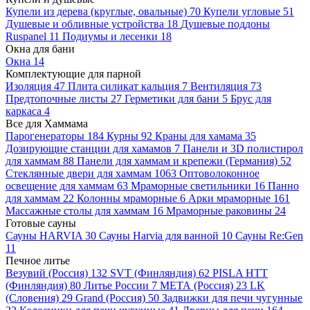
Купели из дерева (круглые, овальные)
70
Купели угловые
51
Душевые и обливные устройства
18
Душевые поддоны
Ruspanel
11
Подиумы и лесенки
18
Окна для бани
Окна
14
Комплектующие для парной
Изоляция
47
Плита силикат кальция
7
Вентиляция
73
Предтопочные листы
27
Герметики для бани
5
Брус для
каркаса
4
Все для Хаммама
Парогенераторы
184
Курны
92
Краны для хамама
35
Дозирующие станции для хамамов
7
Панели и 3D полистирол
для хаммам
88
Панели для хаммам и крепежи (Германия)
52
Стеклянные двери для хаммам
1063
Оптоволоконное
освещение для хаммам
63
Мраморные светильники
16
Панно
для хаммам
22
Колонны мраморные
6
Арки мраморные
161
Массажные столы для хаммам
16
Мраморные раковины
24
Готовые сауны
Сауны HARVIA
30
Сауны Harvia для ванной
10
Сауны Re:Gen
11
Печное литье
Везувий (Россия)
132
SVT (Финляндия)
62
PISLA HTT
(Финляндия)
80
Литье России
7
МЕТА (Россия)
23
LK
(Словения)
29
Grand (Россия)
50
Задвижки для печи чугунные