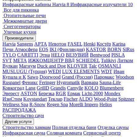
Инфракрасные кабины Harvia
8
Инфракрасные излучатели
10
Все для пикника
Отопительные печи
Межкомнатые двери
Снегогенераторы
Уличные кухни
Производители
Harvia
Sangens
АРТА
Невотон
FASEL
Henki
Костёр
Karina
Печи Атмосфера
EOS
IKI (Финляндия)
KASTOR
BORN
SlRus
TYLO
CARIITTI
Этна
HELO
ВЕЗУВИЙ
Bentwood
PISLA
SVT
МЕТА
ИЖКОМЦЕНТР ВВД
SCHIEDEL
Tulikivi
Литком
Вулкан
Магнум
Duck and Dog
KLOVER
Talc
OSMANLI
MUSLUGU (Турция)
WEDI
LUX ELEMENTS
WDT
Иван
Купала и К
Sawo
Doorwood
Grand (Россия)
Паромакс
Woodson
Ruspanel
Феникс
Feringer
Hygromatik
Варвара
Sauna-Life
Ковкоград
Lang
GrillD
Grandis
Camylle
KOLO
Blumenberg
Эверест
ASTON
Березка
RGR
Ермак
Licht-2000
Mondex
ИзиСтим
Kovstandart
Теклар
Fischer
ALDO
Wood-Point
Spitzner
Wellness Spa
R-Snow
Regen Spa
Morelli Impero
Helios
РАСПРОДАЖА
Строительство саун
Другие услуги
Строительство хаммам
Полная отделка бани
Отделка сауны
Инфракрасная сауна
Соляная комната
Сервисный центр