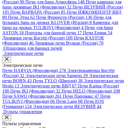
(Россия)
90
Печи для бани Атмосфера
148
Печи каменки для
бани дровяные IKI (Финляндия)
32
Печи ВЕЗУВИЙ (Россия)
195
Печи ВАРВАРА (Россия)
85
Печи ИЖКОМЦЕНТР ВВД
89
Печи Этна
62
Печи Ферингер (Россия)
136
Печи для
больших бань на дровах KLOVER (Италия)
8
Каменки для
бани на дровах TULIKIVI (Финляндия)
4
Печи для бани
ASTON
18
Порталы для банной печи
17
Печи Ермак
54
Дровяные печи Костёр (Россия)
109
Печи KASTOR
(Финляндия)
46
Дровяные печи Вулкан (Россия)
70
Облицовки для банных печей
Электрические печи
Электрические печи
Печи HARVIA (Финляндия)
278
Электрокаменки Костёр
(Россия)
32
Электрические печи Sangens
29
Электрические
печи BORN
43
Печи TYLO (Швеция)
38
Электрические печи
Henki
13
Электрические печи ВВД
67
Печи Karina (Россия)
190
Печи IKI (Финляндия)
32
Печи HELO (Финляндия)
108
Печи SAWO (Финляндия)
261
Печи Паромакс
47
Печи
TULIKIVI (Финляндия)
66
Печи Lang
68
Печи EOS
(Германия)
124
Электрические печи ВЕЗУВИЙ
44
Пульты управления
Пульты управления