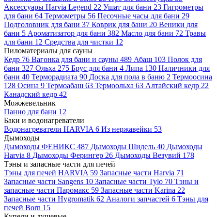
Аксессуары Harvia Legend
22
Ушат для бани
23
Гигрометры
для бани
64
Термометры
56
Песочные часы для бани
29
Подголовник для бани
37
Коврик для бани
20
Веники для
бани
5
Ароматизатор для бани
382
Масло для бани
72
Травы
для бани
12
Средства для чистки
12
Пиломатериалы для сауны
Кедр
76
Вагонка для бани и сауны
489
Абаш
103
Полок для
бани
327
Ольха
275
Брус для бани
4
Липа
130
Наличники для
бани
40
Терморадиата
90
Доска для пола в баню
2
Термоосина
128
Осина
9
Термоабаш
63
Термоольха
63
Алтайский кедр
22
Канадский кедр
42
Можжевельник
Панно для бани
12
Баки и водонагреватели
Водонагреватели HARVIA
6
Из нержавейки
53
Дымоходы
Дымоходы ФЕНИКС
487
Дымоходы Шидель
40
Дымоходы
Harvia
8
Дымоходы Ферингер
26
Дымоходы Везувий
178
Тэны и запасные части для печей
Тэны для печей HARVIA
59
Запасные части Harvia
71
Запасные части Sangens
10
Запасные части Tylo
70
Тэны и
запасные части Паромакс
59
Запасные части Karina
22
Запасные части Hygromatik
62
Аналоги запчастей
6
Тэны для
печей Born
15
Купели и душевые