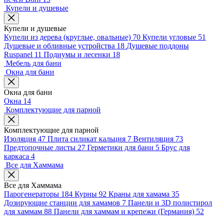
Купели и душевые
Купели и душевые
Купели из дерева (круглые, овальные)
70
Купели угловые
51
Душевые и обливные устройства
18
Душевые поддоны
Ruspanel
11
Подиумы и лесенки
18
Мебель для бани
Окна для бани
Окна для бани
Окна
14
Комплектующие для парной
Комплектующие для парной
Изоляция
47
Плита силикат кальция
7
Вентиляция
73
Предтопочные листы
27
Герметики для бани
5
Брус для
каркаса
4
Все для Хаммама
Все для Хаммама
Парогенераторы
184
Курны
92
Краны для хамама
35
Дозирующие станции для хамамов
7
Панели и 3D полистирол
для хаммам
88
Панели для хаммам и крепежи (Германия)
52