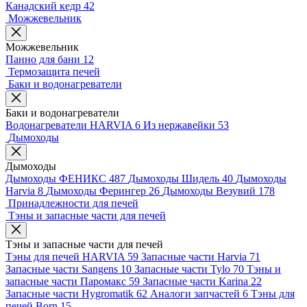
Канадский кедр
42
Можжевельник
Можжевельник
Панно для бани
12
Термозащита печей
Баки и водонагреватели
Баки и водонагреватели
Водонагреватели HARVIA
6
Из нержавейки
53
Дымоходы
Дымоходы
Дымоходы ФЕНИКС
487
Дымоходы Шидель
40
Дымоходы
Harvia
8
Дымоходы Ферингер
26
Дымоходы Везувий
178
Принадлежности для печей
Тэны и запасные части для печей
Тэны и запасные части для печей
Тэны для печей HARVIA
59
Запасные части Harvia
71
Запасные части Sangens
10
Запасные части Tylo
70
Тэны и
запасные части Паромакс
59
Запасные части Karina
22
Запасные части Hygromatik
62
Аналоги запчастей
6
Тэны для
печей Born
15