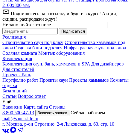
2100х800 мм.
Подпишитесь на рассылку и будьте в курсе! Акции,
скидки, распродажи ждут!
Не заполняйте это поле
Подписаться
Реализация
Строительство саун под ключ
Строительство хаммамов под
ключ
Отделка бани под ключ
Инфракрасная сауна под ключ
Соляная комната
Монтаж оборудования
Комплектация
Комплектация саун, бань, хаммамов и SPA
Для дизайнеров
Для строителей
Проекты бань
Портфолио работ
Проекты саун
Проекты хаммамов
Комнаты
отдыха
База знаний
Статьи
Вопрос-ответ
Ещё
Вакансии
Карта сайта
Отзывы
8 800 500-47-13
Сейчас работаем
Заказать звонок
mail@sauna-life.ru
г. Москва
,
р-он Строгино, 2-я Лыковская, д. 63, стр. 10