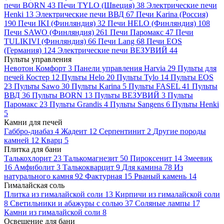
печи BORN
43
Печи TYLO (Швеция)
38
Электрические печи
Henki
13
Электрические печи ВВД
67
Печи Karina (Россия)
190
Печи IKI (Финляндия)
32
Печи HELO (Финляндия)
108
Печи SAWO (Финляндия)
261
Печи Паромакс
47
Печи
TULIKIVI (Финляндия)
66
Печи Lang
68
Печи EOS
(Германия)
124
Электрические печи ВЕЗУВИЙ
44
Пульты управления
Невотон Комфорт
3
Панели управления Harvia
29
Пульты для
печей Костер
12
Пульты Helo
20
Пульты Tylo
14
Пульты EOS
23
Пульты Sawo
30
Пульты Karina
5
Пульты FASEL
41
Пульты
ВВД
36
Пульты BORN
13
Пульты ВЕЗУВИЙ
3
Пульты
Паромакс
23
Пульты Grandis
4
Пульты Sangens
6
Пульты Henki
5
Камни для печей
Габбро-диабаз
4
Жадеит
12
Серпентинит
2
Другие породы
камней
12
Кварц
5
Плитка для бани
Талькохлорит
23
Талькомагнезит
50
Пироксенит
14
Змеевик
16
Амфиболит
3
Талькокварцит
9
Для камина
78
Из
натурального камня
92
Фактурная
15
Рваный камень
14
Гималайская соль
Плитка из гималайской соли
13
Кирпичи из гималайской соли
8
Светильники и абажуры с солью
37
Соляные лампы
17
Камни из гималайской соли
8
Освещение для бани