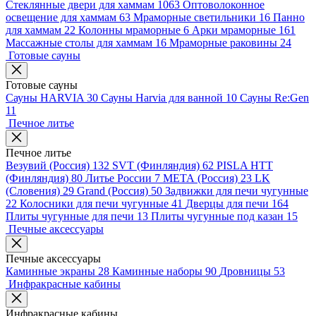
Стеклянные двери для хаммам
1063
Оптоволоконное
освещение для хаммам
63
Мраморные светильники
16
Панно
для хаммам
22
Колонны мраморные
6
Арки мраморные
161
Массажные столы для хаммам
16
Мраморные раковины
24
Готовые сауны
Готовые сауны
Сауны HARVIA
30
Сауны Harvia для ванной
10
Сауны Re:Gen
11
Печное литье
Печное литье
Везувий (Россия)
132
SVT (Финляндия)
62
PISLA HTT
(Финляндия)
80
Литье России
7
МЕТА (Россия)
23
LK
(Словения)
29
Grand (Россия)
50
Задвижки для печи чугунные
22
Колосники для печи чугунные
41
Дверцы для печи
164
Плиты чугунные для печи
13
Плиты чугунные под казан
15
Печные аксессуары
Печные аксессуары
Каминные экраны
28
Каминные наборы
90
Дровницы
53
Инфракрасные кабины
Инфракрасные кабины