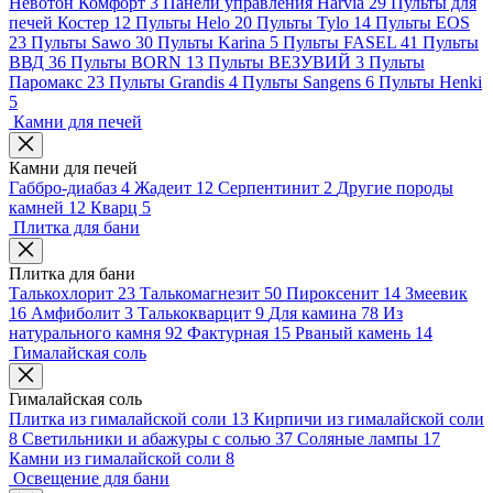
Невотон Комфорт
3
Панели управления Harvia
29
Пульты для
печей Костер
12
Пульты Helo
20
Пульты Tylo
14
Пульты EOS
23
Пульты Sawo
30
Пульты Karina
5
Пульты FASEL
41
Пульты
ВВД
36
Пульты BORN
13
Пульты ВЕЗУВИЙ
3
Пульты
Паромакс
23
Пульты Grandis
4
Пульты Sangens
6
Пульты Henki
5
Камни для печей
Камни для печей
Габбро-диабаз
4
Жадеит
12
Серпентинит
2
Другие породы
камней
12
Кварц
5
Плитка для бани
Плитка для бани
Талькохлорит
23
Талькомагнезит
50
Пироксенит
14
Змеевик
16
Амфиболит
3
Талькокварцит
9
Для камина
78
Из
натурального камня
92
Фактурная
15
Рваный камень
14
Гималайская соль
Гималайская соль
Плитка из гималайской соли
13
Кирпичи из гималайской соли
8
Светильники и абажуры с солью
37
Соляные лампы
17
Камни из гималайской соли
8
Освещение для бани