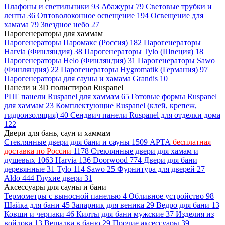
Плафоны и светильники
93
Абажуры
79
Световые трубки и
ленты
36
Оптоволоконное освещение
194
Освещение для
хамама
79
Звездное небо
27
Парогенераторы для хаммам
Парогенераторы Паромакс (Россия)
182
Парогенераторы
Harvia (Финляндия)
38
Парогенераторы Tylo (Швеция)
18
Парогенераторы Helo (Финляндия)
31
Парогенераторы Sawo
(Финляндия)
22
Парогенераторы Hygromatik (Германия)
97
Парогенераторы для сауны и хамама Grandis
10
Панели и 3D полистирол Ruspanel
РПГ панели Ruspanel для хаммам
65
Готовые формы Ruspanel
для хаммам
23
Комплектующие Ruspanel (клей, крепеж,
гидроизоляция)
40
Сендвич панели Ruspanel для отделки дома
122
Двери для бань, саун и хаммам
Стеклянные двери для бани и сауны
1509
АРТА
бесплатная
доставка по России
1178
Стеклянные двери для хамам и
душевых
1063
Harvia
136
Doorwood
774
Двери для бани
деревянные
31
Tylo
114
Sawo
25
Фурнитура для дверей
27
Aldo
444
Глухие двери
31
Аксессуары для сауны и бани
Термометры с выносной панелью
4
Обливное устройство
98
Шайка для бани
45
Запарник для веника
29
Ведро для бани
13
Ковши и черпаки
46
Килты для бани мужские
37
Изделия из
войлока
13
Вешалка в баню
29
Прочие аксессуары
39