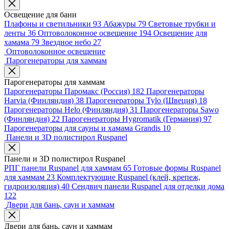
Освещение для бани
Плафоны и светильники
93
Абажуры
79
Световые трубки и
ленты
36
Оптоволоконное освещение
194
Освещение для
хамама
79
Звездное небо
27
Оптоволоконное освещение
Парогенераторы для хаммам
Парогенераторы для хаммам
Парогенераторы Паромакс (Россия)
182
Парогенераторы
Harvia (Финляндия)
38
Парогенераторы Tylo (Швеция)
18
Парогенераторы Helo (Финляндия)
31
Парогенераторы Sawo
(Финляндия)
22
Парогенераторы Hygromatik (Германия)
97
Парогенераторы для сауны и хамама Grandis
10
Панели и 3D полистирол Ruspanel
Панели и 3D полистирол Ruspanel
РПГ панели Ruspanel для хаммам
65
Готовые формы Ruspanel
для хаммам
23
Комплектующие Ruspanel (клей, крепеж,
гидроизоляция)
40
Сендвич панели Ruspanel для отделки дома
122
Двери для бань, саун и хаммам
Двери для бань, саун и хаммам