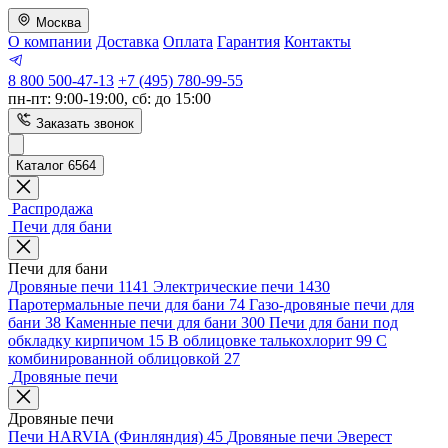
Москва
О компании
Доставка
Оплата
Гарантия
Контакты
8 800 500-47-13
+7 (495) 780-99-55
пн-пт: 9:00-19:00, сб: до 15:00
Заказать звонок
Каталог 6564
Распродажа
Печи для бани
Печи для бани
Дровяные печи
1141
Электрические печи
1430
Паротермальные печи для бани
74
Газо-дровяные печи для
бани
38
Каменные печи для бани
300
Печи для бани под
обкладку кирпичом
15
В облицовке талькохлорит
99
С
комбинированной облицовкой
27
Дровяные печи
Дровяные печи
Печи HARVIA (Финляндия)
45
Дровяные печи Эверест