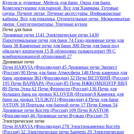
Купели и душевые
Мебель для бани
Окна для бани
Комплектующие для парной
Все для Хаммама
Готовые
сауны
Печное литье
Печные аксессуары
Инфракрасные
кабины
Все для пикника
Отопительные печи
Межкомнатые
двери
Снегогенераторы
Уличные кухни
Печи для бани
Дровяные печи
1141
Электрические печи
1430
Паротермальные печи для бани
74
Газо-дровяные печи для
бани
38
Каменные печи для бани
300
Печи для бани под
обкладку кирпичом
15
В облицовке талькохлорит
99
С
комбинированной облицовкой
27
Дровяные печи
Печи HARVIA (Финляндия)
45
Дровяные печи Эверест
(Россия)
90
Печи для бани Атмосфера
148
Печи каменки для
бани дровяные IKI (Финляндия)
32
Печи ВЕЗУВИЙ (Россия)
195
Печи ВАРВАРА (Россия)
85
Печи ИЖКОМЦЕНТР ВВД
89
Печи Этна
62
Печи Ферингер (Россия)
136
Печи для
больших бань на дровах KLOVER (Италия)
8
Каменки для
бани на дровах TULIKIVI (Финляндия)
4
Печи для бани
ASTON
18
Порталы для банной печи
17
Печи Ермак
54
Дровяные печи Костёр (Россия)
109
Печи KASTOR
(Финляндия)
46
Дровяные печи Вулкан (Россия)
70
Электрические печи
Печи HARVIA (Финляндия)
278
Электрокаменки Костёр
(Россия)
32
Электрические печи Sangens
29
Электрические