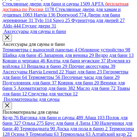
Стеклянные двери для бани и сауны
1509
АРТА
бесплатная
доставка по России
1178
Стеклянные двери для хамам и
душевых
1063
Harvia
136
Doorwood
774
Двери для бани
деревянные
31
Tylo
114
Sawo
25
Фурнитура для дверей
27
Aldo
444
Глухие двери
31
Аксессуары для сауны и бани
Аксессуары для сауны и бани
Термометры с выносной панелью
4
Обливное устройство
98
Шайка для бани
45
Запарник для веника
29
Ведро для бани
13
Ковши и черпаки
46
Килты для бани мужские
37
Изделия из
войлока
13
Вешалка в баню
29
Прочие аксессуары
39
Аксессуары Harvia Legend
22
Ушат для бани
23
Гигрометры
для бани
64
Термометры
56
Песочные часы для бани
29
Подголовник для бани
37
Коврик для бани
20
Веники для
бани
5
Ароматизатор для бани
382
Масло для бани
72
Травы
для бани
12
Средства для чистки
12
Пиломатериалы для сауны
Пиломатериалы для сауны
Кедр
76
Вагонка для бани и сауны
489
Абаш
103
Полок для
бани
327
Ольха
275
Брус для бани
4
Липа
130
Наличники для
бани
40
Терморадиата
90
Доска для пола в баню
2
Термоосина
128
Осина
9
Термоабаш
63
Термоольха
63
Алтайский кедр
22