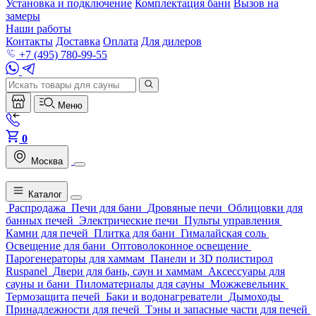
Установка и подключение
Комплектация бани
Вызов на
замеры
Наши работы
Контакты
Доставка
Оплата
Для дилеров
+7 (495) 780-99-55
Меню
0
Москва
Каталог
Распродажа
Печи для бани
Дровяные печи
Облицовки для
банных печей
Электрические печи
Пульты управления
Камни для печей
Плитка для бани
Гималайская соль
Освещение для бани
Оптоволоконное освещение
Парогенераторы для хаммам
Панели и 3D полистирол
Ruspanel
Двери для бань, саун и хаммам
Аксессуары для
сауны и бани
Пиломатериалы для сауны
Можжевельник
Термозащита печей
Баки и водонагреватели
Дымоходы
Принадлежности для печей
Тэны и запасные части для печей