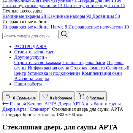
22
Колосники для печи чугунные
41
Дверцы для печи
164
Плиты чугунные для печи
13
Плиты чугунные под казан
15
Печные аксессуары
Каминные экраны
28
Каминные наборы
90
Дровницы
53
Инфракрасные кабины
Инфракрасные кабины Harvia
8
Инфракрасные излучатели
10
РАСПРОДАЖА
Строительство саун
Другие услуги
Строительство хаммам
Полная отделка бани
Отделка
сауны
Инфракрасная сауна
Соляная комната
Сервисный
центр
Установка и подключение
Комплектация бани
Вызов на замеры
Наши работы
0
Сравнение
0
Избранное
0
Корзина
Главная
Каталог
АРТА
Двери АРТА для бани и сауны
Двери Арта "Стандарт"
Стеклянная дверь для сауны АРТА
Стандарт Бронза матовая, 1800х700 мм.
Стеклянная дверь для сауны АРТА