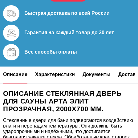
Быстрая доставка
по всей России
Гарантия на каждый
товар до 30 лет
Все способы
оплаты
Описание
Характеристики
Документы
Доставк
ОПИСАНИЕ СТЕКЛЯННАЯ ДВЕРЬ
ДЛЯ САУНЫ АРТА ЭЛИТ
ПРОЗРАЧНАЯ, 2000Х700 ММ.
Стеклянные двери для бани подвергаются воздействию
влаги и перепадам температуры. Они должны быть
ударопрочными и надёжными, что достигается
благодаря закалке стекла. Обработанные края створок