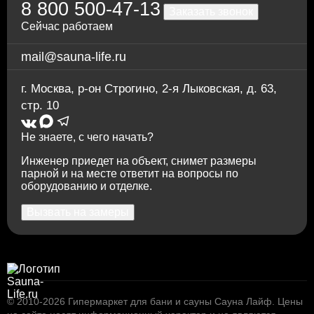
8 800 500-47-13
Заказать звонок
Сейчас работаем
mail@sauna-life.ru
г. Москва
,
р-он Строгино, 2-я Лыковская, д. 63,
стр. 10
15.435
Стеклянная дверь для сауны АРТА Элит
Не знаете, с чего начать?
Прозрачная, 1900х700 мм.
Инженер приедет на объект, снимет размеры
парной и на месте ответит на вопросы по
оборудованию и отделке.
Вызвать на замеры
© 2010-2026
Гипермаркет для бани и сауны Сауна Лайф
.
Цены