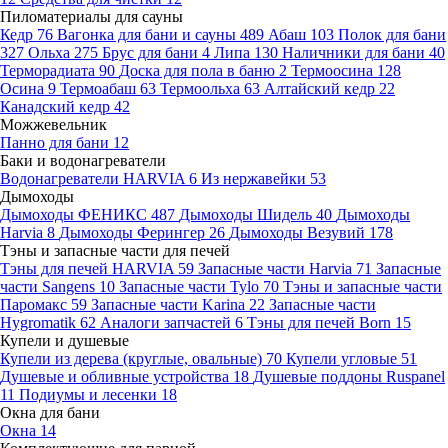
Пиломатериалы для сауны
Кедр
76
Вагонка для бани и сауны
489
Абаш
103
Полок для бани
327
Ольха
275
Брус для бани
4
Липа
130
Наличники для бани
40
Терморадиата
90
Доска для пола в баню
2
Термоосина
128
Осина
9
Термоабаш
63
Термоольха
63
Алтайский кедр
22
Канадский кедр
42
Можжевельник
Панно для бани
12
Баки и водонагреватели
Водонагреватели HARVIA
6
Из нержавейки
53
Дымоходы
Дымоходы ФЕНИКС
487
Дымоходы Шидель
40
Дымоходы
Harvia
8
Дымоходы Ферингер
26
Дымоходы Везувий
178
Тэны и запасные части для печей
Тэны для печей HARVIA
59
Запасные части Harvia
71
Запасные
части Sangens
10
Запасные части Tylo
70
Тэны и запасные части
Паромакс
59
Запасные части Karina
22
Запасные части
Hygromatik
62
Аналоги запчастей
6
Тэны для печей Born
15
Купели и душевые
Купели из дерева (круглые, овальные)
70
Купели угловые
51
Душевые и обливные устройства
18
Душевые поддоны Ruspanel
11
Подиумы и лесенки
18
Окна для бани
Окна
14