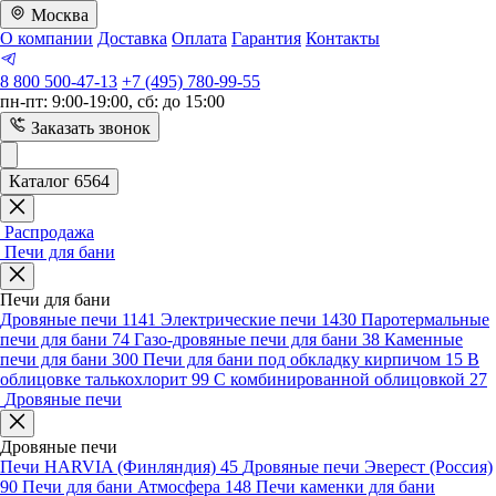
Москва
О компании
Доставка
Оплата
Гарантия
Контакты
8 800 500-47-13
+7 (495) 780-99-55
пн-пт: 9:00-19:00, сб: до 15:00
Заказать звонок
Каталог 6564
Распродажа
Печи для бани
Печи для бани
Дровяные печи
1141
Электрические печи
1430
Паротермальные
печи для бани
74
Газо-дровяные печи для бани
38
Каменные
печи для бани
300
Печи для бани под обкладку кирпичом
15
В
облицовке талькохлорит
99
С комбинированной облицовкой
27
Дровяные печи
Дровяные печи
Печи HARVIA (Финляндия)
45
Дровяные печи Эверест (Россия)
90
Печи для бани Атмосфера
148
Печи каменки для бани