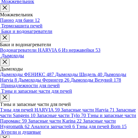
Можжевельник
Можжевельник
Панно для бани
12
Термозащита печей
Баки и водонагреватели
Баки и водонагреватели
Водонагреватели HARVIA
6
Из нержавейки
53
Дымоходы
Дымоходы
Дымоходы ФЕНИКС
487
Дымоходы Шидель
40
Дымоходы
Harvia
8
Дымоходы Ферингер
26
Дымоходы Везувий
178
Принадлежности для печей
Тэны и запасные части для печей
Тэны и запасные части для печей
Тэны для печей HARVIA
59
Запасные части Harvia
71
Запасные
части Sangens
10
Запасные части Tylo
70
Тэны и запасные части
Паромакс
59
Запасные части Karina
22
Запасные части
Hygromatik
62
Аналоги запчастей
6
Тэны для печей Born
15
Купели и душевые