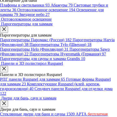
Освещение для бани
Плафоны и светильники
93
Абажуры
79
Световые трубки и
ленты
36
Оптоволоконное освещение
194
Освещение для
хамама
79
Звездное небо
27
Оптоволоконное освещение
Парогенераторы для хаммам
Парогенераторы для хаммам
Парогенераторы Паромакс (Россия)
182
Парогенераторы Harvia
(Финляндия)
38
Парогенераторы Tylo (Швеция)
18
Парогенераторы Helo (Финляндия)
31
Парогенераторы Sawo
(Финляндия)
22
Парогенераторы Hygromatik (Германия)
97
Парогенераторы для сауны и хамама Grandis
10
Панели и 3D полистирол Ruspanel
Панели и 3D полистирол Ruspanel
РПГ панели Ruspanel для хаммам
65
Готовые формы Ruspanel
для хаммам
23
Комплектующие Ruspanel (клей, крепеж,
гидроизоляция)
40
Сендвич панели Ruspanel для отделки дома
122
Двери для бань, саун и хаммам
Двери для бань, саун и хаммам
Стеклянные двери для бани и сауны
1509
АРТА
бесплатная