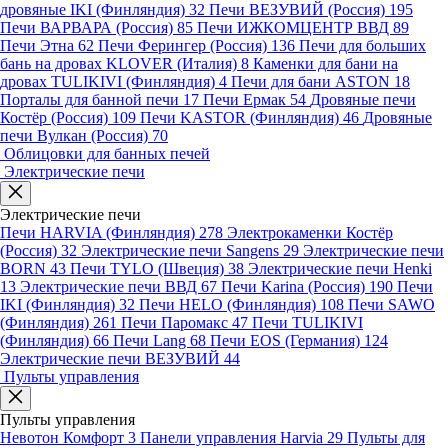
дровяные IKI (Финляндия)
32
Печи ВЕЗУВИЙ (Россия)
195
Печи ВАРВАРА (Россия)
85
Печи ИЖКОМЦЕНТР ВВД
89
Печи Этна
62
Печи Ферингер (Россия)
136
Печи для больших
бань на дровах KLOVER (Италия)
8
Каменки для бани на
дровах TULIKIVI (Финляндия)
4
Печи для бани ASTON
18
Порталы для банной печи
17
Печи Ермак
54
Дровяные печи
Костёр (Россия)
109
Печи KASTOR (Финляндия)
46
Дровяные
печи Вулкан (Россия)
70
Облицовки для банных печей
Электрические печи
Электрические печи
Печи HARVIA (Финляндия)
278
Электрокаменки Костёр
(Россия)
32
Электрические печи Sangens
29
Электрические печи
BORN
43
Печи TYLO (Швеция)
38
Электрические печи Henki
13
Электрические печи ВВД
67
Печи Karina (Россия)
190
Печи
IKI (Финляндия)
32
Печи HELO (Финляндия)
108
Печи SAWO
(Финляндия)
261
Печи Паромакс
47
Печи TULIKIVI
(Финляндия)
66
Печи Lang
68
Печи EOS (Германия)
124
Электрические печи ВЕЗУВИЙ
44
Пульты управления
Пульты управления
Невотон Комфорт
3
Панели управления Harvia
29
Пульты для