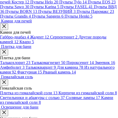
печей Костер
12
Пульты Helo
20
Пульты Tylo
14
Пульты EOS
23
Пульты Sawo
30
Пульты Karina
5
Пульты FASEL
41
Пульты ВВД
36
Пульты BORN
13
Пульты ВЕЗУВИЙ
3
Пульты Паромакс
23
Пульты Grandis
4
Пульты Sangens
6
Пульты Henki
5
Камни для печей
Камни для печей
Габбро-диабаз
4
Жадеит
12
Серпентинит
2
Другие породы
камней
12
Кварц
5
Плитка для бани
Плитка для бани
Талькохлорит
23
Талькомагнезит
50
Пироксенит
14
Змеевик
16
Амфиболит
3
Талькокварцит
9
Для камина
78
Из натурального
камня
92
Фактурная
15
Рваный камень
14
Гималайская соль
Гималайская соль
Плитка из гималайской соли
13
Кирпичи из гималайской соли
8
Светильники и абажуры с солью
37
Соляные лампы
17
Камни
из гималайской соли
8
Освещение для бани