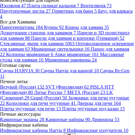
Комплектующие для парной
Изоляция
47
Плита силикат кальция
7
Вентиляция
73
Предтопочные листы
27
Герметики для бани
5
Брус для каркаса
4
Все для Хаммама
Парогенераторы
184
Курны
92
Краны для хамама
35
Дозирующие станции для хамамов
7
Панели и 3D полистирол
для хаммам
88
Панели для хаммам и крепежи (Германия)
52
Стеклянные двери для хаммам
1063
Оптоволоконное освещение
для хаммам
63
Мраморные светильники
16
Панно для хаммам
22
Колонны мраморные
6
Арки мраморные
161
Массажные
столы для хаммам
16
Мраморные раковины
24
Готовые сауны
Сауны HARVIA
30
Сауны Harvia для ванной
10
Сауны Re:Gen
11
Печное литье
Везувий (Россия)
132
SVT (Финляндия)
62
PISLA HTT
(Финляндия)
80
Литье России
7
МЕТА (Россия)
23
LK
(Словения)
29
Grand (Россия)
50
Задвижки для печи чугунные
22
Колосники для печи чугунные
41
Дверцы для печи
164
Плиты чугунные для печи
13
Плиты чугунные под казан
15
Печные аксессуары
Каминные экраны
28
Каминные наборы
90
Дровницы
53
Инфракрасные кабины
Инфракрасные кабины Harvia
8
Инфракрасные излучатели
10