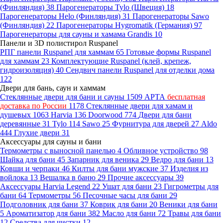
(Финляндия)
38
Парогенераторы Tylo (Швеция)
18
Парогенераторы Helo (Финляндия)
31
Парогенераторы Sawo
(Финляндия)
22
Парогенераторы Hygromatik (Германия)
97
Парогенераторы для сауны и хамама Grandis
10
Панели и 3D полистирол Ruspanel
РПГ панели Ruspanel для хаммам
65
Готовые формы Ruspanel
для хаммам
23
Комплектующие Ruspanel (клей, крепеж,
гидроизоляция)
40
Сендвич панели Ruspanel для отделки дома
122
Двери для бань, саун и хаммам
Стеклянные двери для бани и сауны
1509
АРТА
бесплатная
доставка по России
1178
Стеклянные двери для хамам и
душевых
1063
Harvia
136
Doorwood
774
Двери для бани
деревянные
31
Tylo
114
Sawo
25
Фурнитура для дверей
27
Aldo
444
Глухие двери
31
Аксессуары для сауны и бани
Термометры с выносной панелью
4
Обливное устройство
98
Шайка для бани
45
Запарник для веника
29
Ведро для бани
13
Ковши и черпаки
46
Килты для бани мужские
37
Изделия из
войлока
13
Вешалка в баню
29
Прочие аксессуары
39
Аксессуары Harvia Legend
22
Ушат для бани
23
Гигрометры для
бани
64
Термометры
56
Песочные часы для бани
29
Подголовник для бани
37
Коврик для бани
20
Веники для бани
5
Ароматизатор для бани
382
Масло для бани
72
Травы для бани
12
Средства для чистки
12