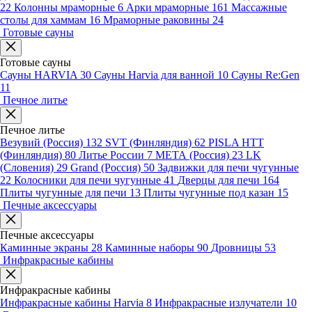
22
Колонны мраморные
6
Арки мраморные
161
Массажные
столы для хаммам
16
Мраморные раковины
24
Готовые сауны
Готовые сауны
Сауны HARVIA
30
Сауны Harvia для ванной
10
Сауны Re:Gen
11
Печное литье
Печное литье
Везувий (Россия)
132
SVT (Финляндия)
62
PISLA HTT
(Финляндия)
80
Литье России
7
МЕТА (Россия)
23
LK
(Словения)
29
Grand (Россия)
50
Задвижки для печи чугунные
22
Колосники для печи чугунные
41
Дверцы для печи
164
Плиты чугунные для печи
13
Плиты чугунные под казан
15
Печные аксессуары
Печные аксессуары
Каминные экраны
28
Каминные наборы
90
Дровницы
53
Инфракрасные кабины
Инфракрасные кабины
Инфракрасные кабины Harvia
8
Инфракрасные излучатели
10