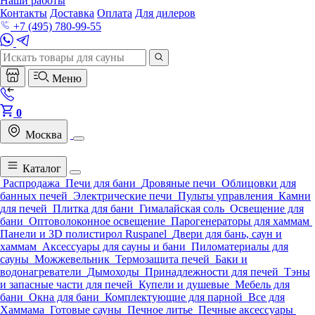
Наши работы
Контакты
Доставка
Оплата
Для дилеров
+7 (495) 780-99-55
Меню
0
Москва
Каталог
Распродажа
Печи для бани
Дровяные печи
Облицовки для
банных печей
Электрические печи
Пульты управления
Камни
для печей
Плитка для бани
Гималайская соль
Освещение для
бани
Оптоволоконное освещение
Парогенераторы для хаммам
Панели и 3D полистирол Ruspanel
Двери для бань, саун и
хаммам
Аксессуары для сауны и бани
Пиломатериалы для
сауны
Можжевельник
Термозащита печей
Баки и
водонагреватели
Дымоходы
Принадлежности для печей
Тэны
и запасные части для печей
Купели и душевые
Мебель для
бани
Окна для бани
Комплектующие для парной
Все для
Хаммама
Готовые сауны
Печное литье
Печные аксессуары