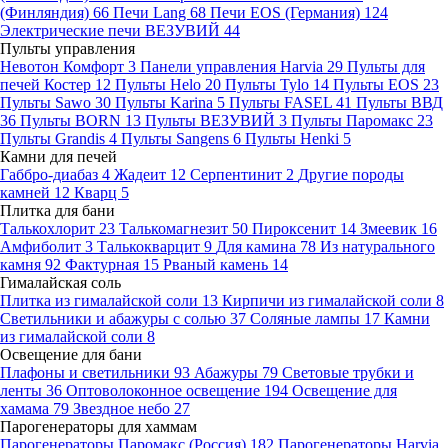
(Финляндия)
66
Печи Lang
68
Печи EOS (Германия)
124
Электрические печи ВЕЗУВИЙ
44
Пульты управления
Невотон Комфорт
3
Панели управления Harvia
29
Пульты для
печей Костер
12
Пульты Helo
20
Пульты Tylo
14
Пульты EOS
23
Пульты Sawo
30
Пульты Karina
5
Пульты FASEL
41
Пульты ВВД
36
Пульты BORN
13
Пульты ВЕЗУВИЙ
3
Пульты Паромакс
23
Пульты Grandis
4
Пульты Sangens
6
Пульты Henki
5
Камни для печей
Габбро-диабаз
4
Жадеит
12
Серпентинит
2
Другие породы
камней
12
Кварц
5
Плитка для бани
Талькохлорит
23
Талькомагнезит
50
Пироксенит
14
Змеевик
16
Амфиболит
3
Талькокварцит
9
Для камина
78
Из натурального
камня
92
Фактурная
15
Рваный камень
14
Гималайская соль
Плитка из гималайской соли
13
Кирпичи из гималайской соли
8
Светильники и абажуры с солью
37
Соляные лампы
17
Камни
из гималайской соли
8
Освещение для бани
Плафоны и светильники
93
Абажуры
79
Световые трубки и
ленты
36
Оптоволоконное освещение
194
Освещение для
хамама
79
Звездное небо
27
Парогенераторы для хаммам
Парогенераторы Паромакс (Россия)
182
Парогенераторы Harvia