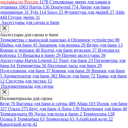
доставка по России
1178
Стеклянные двери для хамам и
душевых
1063
Harvia
136
Doorwood
774
Двери для бани
деревянные
31
Tylo
114
Sawo
25
Фурнитура для дверей
27
Aldo
444
Глухие двери
31
Аксессуары для сауны и бани
Аксессуары для сауны и бани
Термометры с выносной панелью
4
Обливное устройство
98
Шайка для бани
45
Запарник для веника
29
Ведро для бани
13
Ковши и черпаки
46
Килты для бани мужские
37
Изделия из
войлока
13
Вешалка в баню
29
Прочие аксессуары
39
Аксессуары Harvia Legend
22
Ушат для бани
23
Гигрометры для
бани
64
Термометры
56
Песочные часы для бани
29
Подголовник для бани
37
Коврик для бани
20
Веники для бани
5
Ароматизатор для бани
382
Масло для бани
72
Травы для бани
12
Средства для чистки
12
Пиломатериалы для сауны
Пиломатериалы для сауны
Кедр
76
Вагонка для бани и сауны
489
Абаш
103
Полок для бани
327
Ольха
275
Брус для бани
4
Липа
130
Наличники для бани
40
Терморадиата
90
Доска для пола в баню
2
Термоосина
128
Осина
9
Термоабаш
63
Термоольха
63
Алтайский кедр
22
Канадский кедр
42