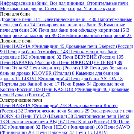
Инфракрасные кабины
Все для пикника
Отопительные печи
Межкомнатые двери
Снегогенераторы
Уличные кухни
Печи для бани
Дровяные печи
1141
Электрические печи
1430
Паротермальные
печи для бани
74
Газо-дровяные печи для бани
38
Каменные
печи для бани
300
Печи для бани под обкладку кирпичом
15
В
облицовке талькохлорит
99
С комбинированной облицовкой
27
Дровяные печи
Печи HARVIA (Финляндия)
45
Дровяные печи Эверест (Россия)
90
Печи для бани Атмосфера
148
Печи каменки для бани
дровяные IKI (Финляндия)
32
Печи ВЕЗУВИЙ (Россия)
195
Печи ВАРВАРА (Россия)
85
Печи ИЖКОМЦЕНТР ВВД
89
Печи Этна
62
Печи Ферингер (Россия)
136
Печи для больших
бань на дровах KLOVER (Италия)
8
Каменки для бани на
дровах TULIKIVI (Финляндия)
4
Печи для бани ASTON
18
Порталы для банной печи
17
Печи Ермак
54
Дровяные печи
Костёр (Россия)
109
Печи KASTOR (Финляндия)
46
Дровяные
печи Вулкан (Россия)
70
Электрические печи
Печи HARVIA (Финляндия)
278
Электрокаменки Костёр
(Россия)
32
Электрические печи Sangens
29
Электрические печи
BORN
43
Печи TYLO (Швеция)
38
Электрические печи Henki
13
Электрические печи ВВД
67
Печи Karina (Россия)
190
Печи
IKI (Финляндия)
32
Печи HELO (Финляндия)
108
Печи SAWO
(Финляндия)
261
Печи Паромакс
47
Печи TULIKIVI