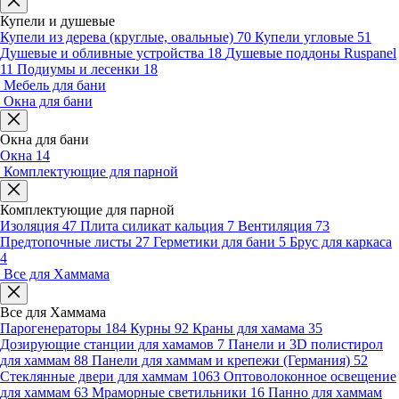
Купели и душевые
Купели из дерева (круглые, овальные)
70
Купели угловые
51
Душевые и обливные устройства
18
Душевые поддоны Ruspanel
11
Подиумы и лесенки
18
Мебель для бани
Окна для бани
Окна для бани
Окна
14
Комплектующие для парной
Комплектующие для парной
Изоляция
47
Плита силикат кальция
7
Вентиляция
73
Предтопочные листы
27
Герметики для бани
5
Брус для каркаса
4
Все для Хаммама
Все для Хаммама
Парогенераторы
184
Курны
92
Краны для хамама
35
Дозирующие станции для хамамов
7
Панели и 3D полистирол
для хаммам
88
Панели для хаммам и крепежи (Германия)
52
Стеклянные двери для хаммам
1063
Оптоволоконное освещение
для хаммам
63
Мраморные светильники
16
Панно для хаммам