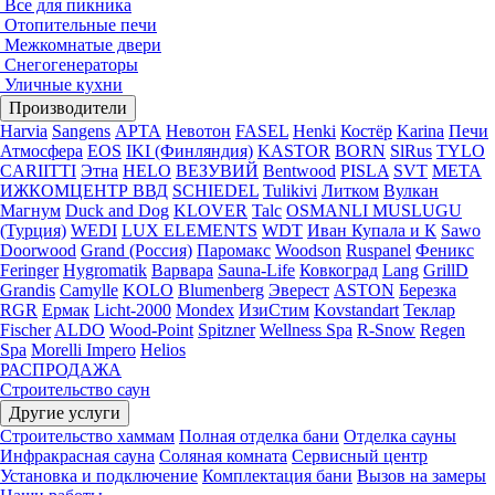
Все для пикника
Отопительные печи
Межкомнатые двери
Снегогенераторы
Уличные кухни
Производители
Harvia
Sangens
АРТА
Невотон
FASEL
Henki
Костёр
Karina
Печи
Атмосфера
EOS
IKI (Финляндия)
KASTOR
BORN
SlRus
TYLO
CARIITTI
Этна
HELO
ВЕЗУВИЙ
Bentwood
PISLA
SVT
МЕТА
ИЖКОМЦЕНТР ВВД
SCHIEDEL
Tulikivi
Литком
Вулкан
Магнум
Duck and Dog
KLOVER
Talc
OSMANLI MUSLUGU
(Турция)
WEDI
LUX ELEMENTS
WDT
Иван Купала и К
Sawo
Doorwood
Grand (Россия)
Паромакс
Woodson
Ruspanel
Феникс
Feringer
Hygromatik
Варвара
Sauna-Life
Ковкоград
Lang
GrillD
Grandis
Camylle
KOLO
Blumenberg
Эверест
ASTON
Березка
RGR
Ермак
Licht-2000
Mondex
ИзиСтим
Kovstandart
Теклар
Fischer
ALDO
Wood-Point
Spitzner
Wellness Spa
R-Snow
Regen
Spa
Morelli Impero
Helios
РАСПРОДАЖА
Строительство саун
Другие услуги
Строительство хаммам
Полная отделка бани
Отделка сауны
Инфракрасная сауна
Соляная комната
Сервисный центр
Установка и подключение
Комплектация бани
Вызов на замеры