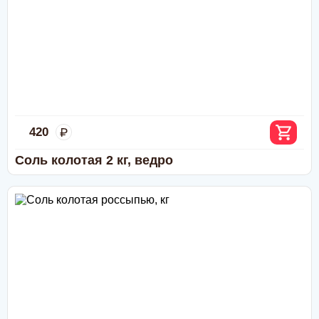
Безналичный расчёт
:
Дебетовой или кредитной пластиковой картой
при
самовывозе с нашего склада в Москве, а также при
доставке водителем по Москве и области
(необходимо уточнить перед доставкой)
Переводом по счёту: для физлиц — через любой
банк; для юрлиц и ИП — без НДС, по
предварительной заявке.
Через приложение Сбербанк онлайн
Переводом на карту Сбербанка
420
По счету в отделении любого банка
Соль колотая 2 кг, ведро