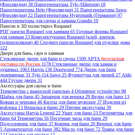
(Финляндия)
38
Парогенераторы Tylo (Швеция)
18
Парогенераторы Helo (Финляндия)
31
Парогенераторы Sawo
(Финляндия)
22
Парогенераторы Hygromatik (Германия)
97
Парогенераторы для сауны и хамама Grandis
10
Панели и 3D полистирол Ruspanel
РПГ панели Ruspanel для хаммам
65
Готовые формы Ruspanel
для хаммам
23
Комплектующие Ruspanel (клей, крепеж,
гидроизоляция)
40
Сендвич панели Ruspanel для отделки дома
122
Двери для бань, саун и хаммам
Стеклянные двери для бани и сауны
1509
АРТА
бесплатная
доставка по России
1178
Стеклянные двери для хамам и
душевых
1063
Harvia
136
Doorwood
774
Двери для бани
деревянные
31
Tylo
114
Sawo
25
Фурнитура для дверей
27
Aldo
444
Глухие двери
31
Аксессуары для сауны и бани
Термометры с выносной панелью
4
Обливное устройство
98
Шайка для бани
45
Запарник для веника
29
Ведро для бани
13
Ковши и черпаки
46
Килты для бани мужские
37
Изделия из
войлока
13
Вешалка в баню
29
Прочие аксессуары
39
Аксессуары Harvia Legend
22
Ушат для бани
23
Гигрометры для
бани
64
Термометры
56
Песочные часы для бани
29
Подголовник для бани
37
Коврик для бани
20
Веники для бани
5
Ароматизатор для бани
382
Масло для бани
72
Травы для бани
12
Средства для чистки
12