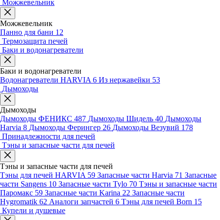
Можжевельник
Можжевельник
Панно для бани
12
Термозащита печей
Баки и водонагреватели
Баки и водонагреватели
Водонагреватели HARVIA
6
Из нержавейки
53
Дымоходы
Дымоходы
Дымоходы ФЕНИКС
487
Дымоходы Шидель
40
Дымоходы
Harvia
8
Дымоходы Ферингер
26
Дымоходы Везувий
178
Принадлежности для печей
Тэны и запасные части для печей
Тэны и запасные части для печей
Тэны для печей HARVIA
59
Запасные части Harvia
71
Запасные
части Sangens
10
Запасные части Tylo
70
Тэны и запасные части
Паромакс
59
Запасные части Karina
22
Запасные части
Hygromatik
62
Аналоги запчастей
6
Тэны для печей Born
15
Купели и душевые