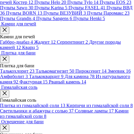
печей Костер
12
Пульты Helo
20
Пульты Tylo
14
Пульты EOS
23
Пульты Sawo
30
Пульты Karina
5
Пульты FASEL
41
Пульты ВВД
36
Пульты BORN
13
Пульты ВЕЗУВИЙ
3
Пульты Паромакс
23
Пульты Grandis
4
Пульты Sangens
6
Пульты Henki
5
Камни для печей
Камни для печей
Габбро-диабаз
4
Жадеит
12
Серпентинит
2
Другие породы
камней
12
Кварц
5
Плитка для бани
Плитка для бани
Талькохлорит
23
Талькомагнезит
50
Пироксенит
14
Змеевик
16
Амфиболит
3
Талькокварцит
9
Для камина
78
Из натурального
камня
92
Фактурная
15
Рваный камень
14
Гималайская соль
Гималайская соль
Плитка из гималайской соли
13
Кирпичи из гималайской соли
8
Светильники и абажуры с солью
37
Соляные лампы
17
Камни
из гималайской соли
8
Освещение для бани