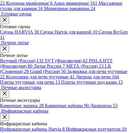
22
Колонны мраморные
6
Арки мраморные
161
Массажные
столы для хаммам
16
Мраморные раковины
24
Готовые сауны
Готовые сауны
Сауны HARVIA
30
Сауны Harvia для ванной
10
Сауны Re:Gen
11
Печное литье
Печное литье
Везувий (Россия)
132
SVT (Финляндия)
62
PISLA HTT
(Финляндия)
80
Литье России
7
МЕТА (Россия)
23
LK
(Словения)
29
Grand (Россия)
50
Задвижки для печи чугунные
22
Колосники для печи чугунные
41
Дверцы для печи
164
Плиты чугунные для печи
13
Плиты чугунные под казан
15
Печные аксессуары
Печные аксессуары
Каминные экраны
28
Каминные наборы
90
Дровницы
53
Инфракрасные кабины
Инфракрасные кабины
Инфракрасные кабины Harvia
8
Инфракрасные излучатели
10