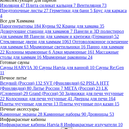
Комплектующие для парной
Изоляция
47
Плита силикат кальция
7
Вентиляция
73
Предтопочные листы
27
Герметики для бани
5
Брус для каркаса
4
Все для Хаммама
Парогенераторы
184
Курны
92
Краны для хамама
35
Дозирующие станции для хамамов
7
Панели и 3D полистирол
для хаммам
88
Панели для хаммам и крепежи (Германия)
52
Стеклянные двери для хаммам
1063
Оптоволоконное освещение
для хаммам
63
Мраморные светильники
16
Панно для хаммам
22
Колонны мраморные
6
Арки мраморные
161
Массажные
столы для хаммам
16
Мраморные раковины
24
Готовые сауны
Сауны HARVIA
30
Сауны Harvia для ванной
10
Сауны Re:Gen
11
Печное литье
Везувий (Россия)
132
SVT (Финляндия)
62
PISLA HTT
(Финляндия)
80
Литье России
7
МЕТА (Россия)
23
LK
(Словения)
29
Grand (Россия)
50
Задвижки для печи чугунные
22
Колосники для печи чугунные
41
Дверцы для печи
164
Плиты чугунные для печи
13
Плиты чугунные под казан
15
Печные аксессуары
Каминные экраны
28
Каминные наборы
90
Дровницы
53
Инфракрасные кабины
Инфракрасные кабины Harvia
8
Инфракрасные излучатели
10