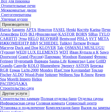
Все для пикника
Отопительные печи
Межкомнатые двери
Снегогенераторы
Уличные кухни
Производители
Harvia
Sangens
АРТА
Невотон
FASEL
Henki
Костёр
Karina
Печи
Атмосфера
EOS
IKI (Финляндия)
KASTOR
BORN
SlRus
TYLO
CARIITTI
Этна
HELO
ВЕЗУВИЙ
Bentwood
PISLA
SVT
МЕТА
ИЖКОМЦЕНТР ВВД
SCHIEDEL
Tulikivi
Литком
Вулкан
Магнум
Duck and Dog
KLOVER
Talc
OSMANLI MUSLUGU
(Турция)
WEDI
LUX ELEMENTS
WDT
Иван Купала и К
Sawo
Doorwood
Grand (Россия)
Паромакс
Woodson
Ruspanel
Феникс
Feringer
Hygromatik
Варвара
Sauna-Life
Ковкоград
Lang
GrillD
Grandis
Camylle
KOLO
Blumenberg
Эверест
ASTON
Березка
RGR
Ермак
Licht-2000
Mondex
ИзиСтим
Kovstandart
Теклар
Fischer
ALDO
Wood-Point
Spitzner
Wellness Spa
R-Snow
Regen
Spa
Morelli Impero
Helios
РАСПРОДАЖА
Строительство саун
Другие услуги
Строительство хаммам
Полная отделка бани
Отделка сауны
Инфракрасная сауна
Соляная комната
Сервисный центр
Установка и подключение
Комплектация бани
Вызов на замеры