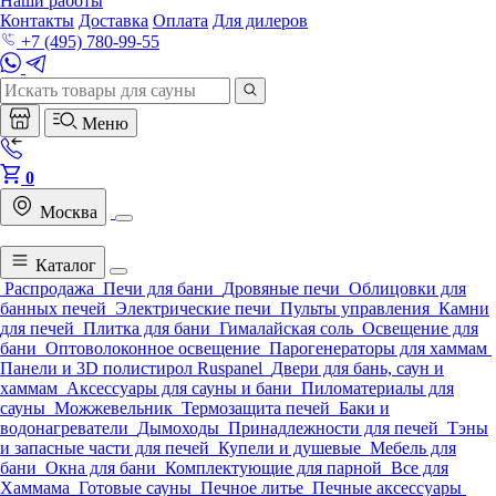
Наши работы
Контакты
Доставка
Оплата
Для дилеров
+7 (495) 780-99-55
Меню
0
Москва
Каталог
Распродажа
Печи для бани
Дровяные печи
Облицовки для
банных печей
Электрические печи
Пульты управления
Камни
для печей
Плитка для бани
Гималайская соль
Освещение для
бани
Оптоволоконное освещение
Парогенераторы для хаммам
Панели и 3D полистирол Ruspanel
Двери для бань, саун и
хаммам
Аксессуары для сауны и бани
Пиломатериалы для
сауны
Можжевельник
Термозащита печей
Баки и
водонагреватели
Дымоходы
Принадлежности для печей
Тэны
и запасные части для печей
Купели и душевые
Мебель для
бани
Окна для бани
Комплектующие для парной
Все для
Хаммама
Готовые сауны
Печное литье
Печные аксессуары