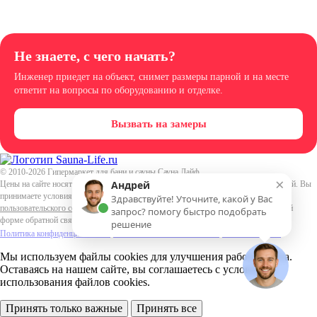
Не знаете, с чего начать?
Инженер приедет на объект, снимет размеры парной и на месте
ответит на вопросы по оборудованию и отделке.
Вызвать на замеры
© 2010-2026
Гипермаркет для бани и сауны Сауна Лайф
.
×
Андрей
Цены на сайте носят информационный характер и не являются публичной офертой. Вы
принимаете условия
политики в отношении обработки персональных данных
и
Здравствуйте! Уточните, какой у Вас
пользовательского соглашения
каждый раз, когда оставляете свои данные в любой
запрос? помогу быстро подобрать
форме обратной связи на сайте sauna-life.ru
решение
Политика конфиденциальности
Пользовательское соглашение
Политика cookie
Мы используем файлы cookies
для улучшения работы сайта.
Оставаясь на нашем сайте, вы соглашаетесь с условиями
использования файлов cookies.
Принять только важные
Принять все