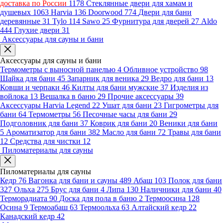
доставка по России
1178
Стеклянные двери для хамам и
душевых
1063
Harvia
136
Doorwood
774
Двери для бани
деревянные
31
Tylo
114
Sawo
25
Фурнитура для дверей
27
Aldo
444
Глухие двери
31
Аксессуары для сауны и бани
Аксессуары для сауны и бани
Термометры с выносной панелью
4
Обливное устройство
98
Шайка для бани
45
Запарник для веника
29
Ведро для бани
13
Ковши и черпаки
46
Килты для бани мужские
37
Изделия из
войлока
13
Вешалка в баню
29
Прочие аксессуары
39
Аксессуары Harvia Legend
22
Ушат для бани
23
Гигрометры для
бани
64
Термометры
56
Песочные часы для бани
29
Подголовник для бани
37
Коврик для бани
20
Веники для бани
5
Ароматизатор для бани
382
Масло для бани
72
Травы для бани
12
Средства для чистки
12
Пиломатериалы для сауны
Пиломатериалы для сауны
Кедр
76
Вагонка для бани и сауны
489
Абаш
103
Полок для бани
327
Ольха
275
Брус для бани
4
Липа
130
Наличники для бани
40
Терморадиата
90
Доска для пола в баню
2
Термоосина
128
Осина
9
Термоабаш
63
Термоольха
63
Алтайский кедр
22
Канадский кедр
42