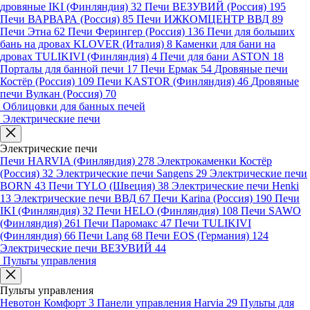
дровяные IKI (Финляндия)
32
Печи ВЕЗУВИЙ (Россия)
195
Печи ВАРВАРА (Россия)
85
Печи ИЖКОМЦЕНТР ВВД
89
Печи Этна
62
Печи Ферингер (Россия)
136
Печи для больших
бань на дровах KLOVER (Италия)
8
Каменки для бани на
дровах TULIKIVI (Финляндия)
4
Печи для бани ASTON
18
Порталы для банной печи
17
Печи Ермак
54
Дровяные печи
Костёр (Россия)
109
Печи KASTOR (Финляндия)
46
Дровяные
печи Вулкан (Россия)
70
Облицовки для банных печей
Электрические печи
Электрические печи
Печи HARVIA (Финляндия)
278
Электрокаменки Костёр
(Россия)
32
Электрические печи Sangens
29
Электрические печи
BORN
43
Печи TYLO (Швеция)
38
Электрические печи Henki
13
Электрические печи ВВД
67
Печи Karina (Россия)
190
Печи
IKI (Финляндия)
32
Печи HELO (Финляндия)
108
Печи SAWO
(Финляндия)
261
Печи Паромакс
47
Печи TULIKIVI
(Финляндия)
66
Печи Lang
68
Печи EOS (Германия)
124
Электрические печи ВЕЗУВИЙ
44
Пульты управления
Пульты управления
Невотон Комфорт
3
Панели управления Harvia
29
Пульты для