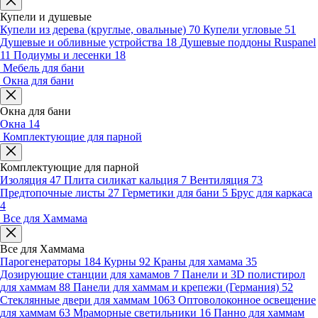
Купели и душевые
Купели из дерева (круглые, овальные)
70
Купели угловые
51
Душевые и обливные устройства
18
Душевые поддоны Ruspanel
11
Подиумы и лесенки
18
Мебель для бани
Окна для бани
Окна для бани
Окна
14
Комплектующие для парной
Комплектующие для парной
Изоляция
47
Плита силикат кальция
7
Вентиляция
73
Предтопочные листы
27
Герметики для бани
5
Брус для каркаса
4
Все для Хаммама
Все для Хаммама
Парогенераторы
184
Курны
92
Краны для хамама
35
Дозирующие станции для хамамов
7
Панели и 3D полистирол
для хаммам
88
Панели для хаммам и крепежи (Германия)
52
Стеклянные двери для хаммам
1063
Оптоволоконное освещение
для хаммам
63
Мраморные светильники
16
Панно для хаммам