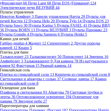
(Финляндия)
66
Печи Lang
68
Печи EOS (Германия)
124
Электрические печи ВЕЗУВИЙ
44
Пульты управления
Невотон Комфорт
3
Панели управления Harvia
29
Пульты для
печей Костер
12
Пульты Helo
20
Пульты Tylo
14
Пульты EOS
23
Пульты Sawo
30
Пульты Karina
5
Пульты FASEL
41
Пульты ВВД
36
Пульты BORN
13
Пульты ВЕЗУВИЙ
3
Пульты Паромакс
23
Пульты Grandis
4
Пульты Sangens
6
Пульты Henki
5
Камни для печей
Габбро-диабаз
4
Жадеит
12
Серпентинит
2
Другие породы
камней
12
Кварц
5
Плитка для бани
Талькохлорит
23
Талькомагнезит
50
Пироксенит
14
Змеевик
16
Амфиболит
3
Талькокварцит
9
Для камина
78
Из натурального
камня
92
Фактурная
15
Рваный камень
14
Гималайская соль
Плитка из гималайской соли
13
Кирпичи из гималайской соли
8
Светильники и абажуры с солью
37
Соляные лампы
17
Камни
из гималайской соли
8
Освещение для бани
Плафоны и светильники
93
Абажуры
79
Световые трубки и
ленты
36
Оптоволоконное освещение
194
Освещение для
хамама
79
Звездное небо
27
Парогенераторы для хаммам
Парогенераторы Паромакс (Россия)
182
Парогенераторы Harvia