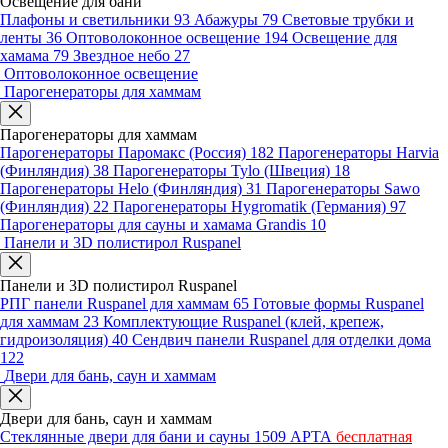
Освещение для бани
Плафоны и светильники
93
Абажуры
79
Световые трубки и
ленты
36
Оптоволоконное освещение
194
Освещение для
хамама
79
Звездное небо
27
Оптоволоконное освещение
Парогенераторы для хаммам
Парогенераторы для хаммам
Парогенераторы Паромакс (Россия)
182
Парогенераторы Harvia
(Финляндия)
38
Парогенераторы Tylo (Швеция)
18
Парогенераторы Helo (Финляндия)
31
Парогенераторы Sawo
(Финляндия)
22
Парогенераторы Hygromatik (Германия)
97
Парогенераторы для сауны и хамама Grandis
10
Панели и 3D полистирол Ruspanel
Панели и 3D полистирол Ruspanel
РПГ панели Ruspanel для хаммам
65
Готовые формы Ruspanel
для хаммам
23
Комплектующие Ruspanel (клей, крепеж,
гидроизоляция)
40
Сендвич панели Ruspanel для отделки дома
122
Двери для бань, саун и хаммам
Двери для бань, саун и хаммам
Стеклянные двери для бани и сауны
1509
АРТА
бесплатная