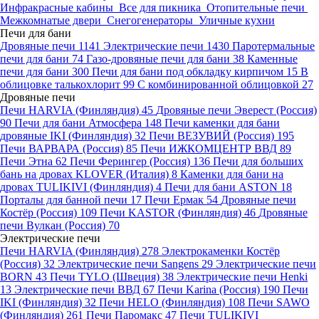
Инфракрасные кабины
Все для пикника
Отопительные печи
Межкомнатые двери
Снегогенераторы
Уличные кухни
Печи для бани
Дровяные печи
1141
Электрические печи
1430
Паротермальные
печи для бани
74
Газо-дровяные печи для бани
38
Каменные
печи для бани
300
Печи для бани под обкладку кирпичом
15
В
облицовке талькохлорит
99
С комбинированной облицовкой
27
Дровяные печи
Печи HARVIA (Финляндия)
45
Дровяные печи Эверест (Россия)
90
Печи для бани Атмосфера
148
Печи каменки для бани
дровяные IKI (Финляндия)
32
Печи ВЕЗУВИЙ (Россия)
195
Печи ВАРВАРА (Россия)
85
Печи ИЖКОМЦЕНТР ВВД
89
Печи Этна
62
Печи Ферингер (Россия)
136
Печи для больших
бань на дровах KLOVER (Италия)
8
Каменки для бани на
дровах TULIKIVI (Финляндия)
4
Печи для бани ASTON
18
Порталы для банной печи
17
Печи Ермак
54
Дровяные печи
Костёр (Россия)
109
Печи KASTOR (Финляндия)
46
Дровяные
печи Вулкан (Россия)
70
Электрические печи
Печи HARVIA (Финляндия)
278
Электрокаменки Костёр
(Россия)
32
Электрические печи Sangens
29
Электрические печи
BORN
43
Печи TYLO (Швеция)
38
Электрические печи Henki
13
Электрические печи ВВД
67
Печи Karina (Россия)
190
Печи
IKI (Финляндия)
32
Печи HELO (Финляндия)
108
Печи SAWO
(Финляндия)
261
Печи Паромакс
47
Печи TULIKIVI