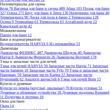
Пиломатериалы для сауны
Кедр
76
Вагонка для бани и сауны
489
Абаш
103
Полок для бани
327
Ольха
275
Брус для бани
4
Липа
130
Наличники для бани
40
Терморадиата
90
Доска для пола в баню
2
Термоосина
128
Осина
9
Термоабаш
63
Термоольха
63
Алтайский кедр
22
Канадский кедр
42
Можжевельник
Панно для бани
12
Баки и водонагреватели
Водонагреватели HARVIA
6
Из нержавейки
53
Дымоходы
Дымоходы ФЕНИКС
487
Дымоходы Шидель
40
Дымоходы
Harvia
8
Дымоходы Ферингер
26
Дымоходы Везувий
178
Тэны и запасные части для печей
Тэны для печей HARVIA
59
Запасные части Harvia
71
Запасные
части Sangens
10
Запасные части Tylo
70
Тэны и запасные части
Паромакс
59
Запасные части Karina
22
Запасные части
Hygromatik
62
Аналоги запчастей
6
Тэны для печей Born
15
Купели и душевые
Купели из дерева (круглые, овальные)
70
Купели угловые
51
Душевые и обливные устройства
18
Душевые поддоны Ruspanel
11
Подиумы и лесенки
18
Окна для бани
Окна
14