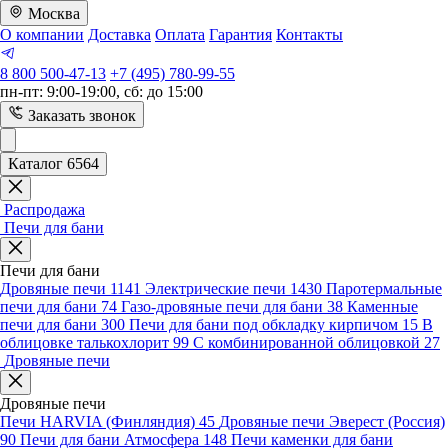
Москва
О компании
Доставка
Оплата
Гарантия
Контакты
8 800 500-47-13
+7 (495) 780-99-55
пн-пт: 9:00-19:00, сб: до 15:00
Заказать звонок
Каталог 6564
Распродажа
Печи для бани
Печи для бани
Дровяные печи
1141
Электрические печи
1430
Паротермальные
печи для бани
74
Газо-дровяные печи для бани
38
Каменные
печи для бани
300
Печи для бани под обкладку кирпичом
15
В
облицовке талькохлорит
99
С комбинированной облицовкой
27
Дровяные печи
Дровяные печи
Печи HARVIA (Финляндия)
45
Дровяные печи Эверест (Россия)
90
Печи для бани Атмосфера
148
Печи каменки для бани