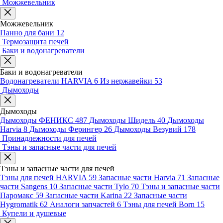
Можжевельник
Можжевельник
Панно для бани
12
Термозащита печей
Баки и водонагреватели
Баки и водонагреватели
Водонагреватели HARVIA
6
Из нержавейки
53
Дымоходы
Дымоходы
Дымоходы ФЕНИКС
487
Дымоходы Шидель
40
Дымоходы
Harvia
8
Дымоходы Ферингер
26
Дымоходы Везувий
178
Принадлежности для печей
Тэны и запасные части для печей
Тэны и запасные части для печей
Тэны для печей HARVIA
59
Запасные части Harvia
71
Запасные
части Sangens
10
Запасные части Tylo
70
Тэны и запасные части
Паромакс
59
Запасные части Karina
22
Запасные части
Hygromatik
62
Аналоги запчастей
6
Тэны для печей Born
15
Купели и душевые