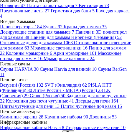
Комплектующие для парной
Изоляция
47
Плита силикат кальция
7
Вентиляция
73
Предтопочные листы
27
Герметики для бани
5
Брус для каркаса
4
Все для Хаммама
Парогенераторы
184
Курны
92
Краны для хамама
35
Дозирующие станции для хамамов
7
Панели и 3D полистирол
для хаммам
88
Панели для хаммам и крепежи (Германия)
52
Стеклянные двери для хаммам
1063
Оптоволоконное освещение
для хаммам
63
Мраморные светильники
16
Панно для хаммам
22
Колонны мраморные
6
Арки мраморные
161
Массажные
столы для хаммам
16
Мраморные раковины
24
Готовые сауны
Сауны HARVIA
30
Сауны Harvia для ванной
10
Сауны Re:Gen
11
Печное литье
Везувий (Россия)
132
SVT (Финляндия)
62
PISLA HTT
(Финляндия)
80
Литье России
7
МЕТА (Россия)
23
LK
(Словения)
29
Grand (Россия)
50
Задвижки для печи чугунные
22
Колосники для печи чугунные
41
Дверцы для печи
164
Плиты чугунные для печи
13
Плиты чугунные под казан
15
Печные аксессуары
Каминные экраны
28
Каминные наборы
90
Дровницы
53
Инфракрасные кабины
Инфракрасные кабины Harvia
8
Инфракрасные излучатели
10