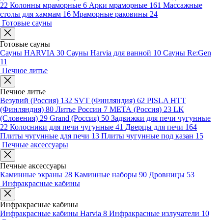
22
Колонны мраморные
6
Арки мраморные
161
Массажные
столы для хаммам
16
Мраморные раковины
24
Готовые сауны
Готовые сауны
Сауны HARVIA
30
Сауны Harvia для ванной
10
Сауны Re:Gen
11
Печное литье
Печное литье
Везувий (Россия)
132
SVT (Финляндия)
62
PISLA HTT
(Финляндия)
80
Литье России
7
МЕТА (Россия)
23
LK
(Словения)
29
Grand (Россия)
50
Задвижки для печи чугунные
22
Колосники для печи чугунные
41
Дверцы для печи
164
Плиты чугунные для печи
13
Плиты чугунные под казан
15
Печные аксессуары
Печные аксессуары
Каминные экраны
28
Каминные наборы
90
Дровницы
53
Инфракрасные кабины
Инфракрасные кабины
Инфракрасные кабины Harvia
8
Инфракрасные излучатели
10