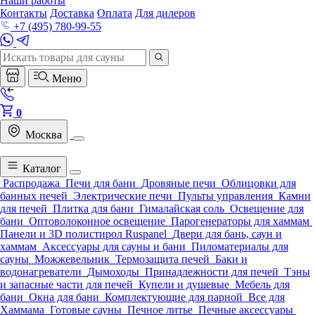
Наши работы
Контакты
Доставка
Оплата
Для дилеров
+7 (495) 780-99-55
Меню
0
Москва
Каталог
Распродажа
Печи для бани
Дровяные печи
Облицовки для
банных печей
Электрические печи
Пульты управления
Камни
для печей
Плитка для бани
Гималайская соль
Освещение для
бани
Оптоволоконное освещение
Парогенераторы для хаммам
Панели и 3D полистирол Ruspanel
Двери для бань, саун и
хаммам
Аксессуары для сауны и бани
Пиломатериалы для
сауны
Можжевельник
Термозащита печей
Баки и
водонагреватели
Дымоходы
Принадлежности для печей
Тэны
и запасные части для печей
Купели и душевые
Мебель для
бани
Окна для бани
Комплектующие для парной
Все для
Хаммама
Готовые сауны
Печное литье
Печные аксессуары