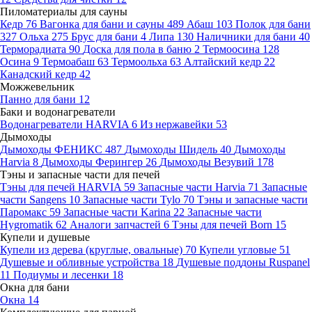
Пиломатериалы для сауны
Кедр
76
Вагонка для бани и сауны
489
Абаш
103
Полок для бани
327
Ольха
275
Брус для бани
4
Липа
130
Наличники для бани
40
Терморадиата
90
Доска для пола в баню
2
Термоосина
128
Осина
9
Термоабаш
63
Термоольха
63
Алтайский кедр
22
Канадский кедр
42
Можжевельник
Панно для бани
12
Баки и водонагреватели
Водонагреватели HARVIA
6
Из нержавейки
53
Дымоходы
Дымоходы ФЕНИКС
487
Дымоходы Шидель
40
Дымоходы
Harvia
8
Дымоходы Ферингер
26
Дымоходы Везувий
178
Тэны и запасные части для печей
Тэны для печей HARVIA
59
Запасные части Harvia
71
Запасные
части Sangens
10
Запасные части Tylo
70
Тэны и запасные части
Паромакс
59
Запасные части Karina
22
Запасные части
Hygromatik
62
Аналоги запчастей
6
Тэны для печей Born
15
Купели и душевые
Купели из дерева (круглые, овальные)
70
Купели угловые
51
Душевые и обливные устройства
18
Душевые поддоны Ruspanel
11
Подиумы и лесенки
18
Окна для бани
Окна
14