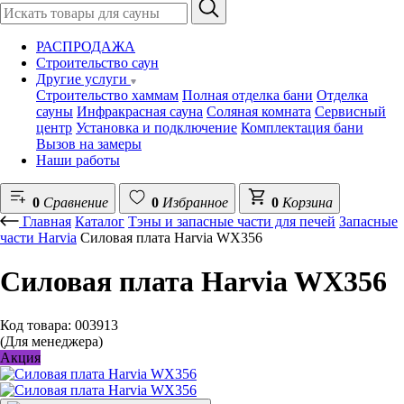
РАСПРОДАЖА
Строительство саун
Другие услуги
Строительство хаммам
Полная отделка бани
Отделка
сауны
Инфракрасная сауна
Соляная комната
Сервисный
центр
Установка и подключение
Комплектация бани
Вызов на замеры
Наши работы
0
Сравнение
0
Избранное
0
Корзина
Главная
Каталог
Тэны и запасные части для печей
Запасные
части Harvia
Силовая плата Harvia WX356
Силовая плата Harvia WX356
Код товара: 003913
(Для менеджера)
Акция