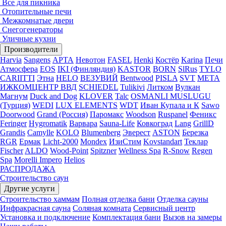
Все для пикника
Отопительные печи
Межкомнатые двери
Снегогенераторы
Уличные кухни
Производители
Harvia
Sangens
АРТА
Невотон
FASEL
Henki
Костёр
Karina
Печи
Атмосфера
EOS
IKI (Финляндия)
KASTOR
BORN
SlRus
TYLO
CARIITTI
Этна
HELO
ВЕЗУВИЙ
Bentwood
PISLA
SVT
МЕТА
ИЖКОМЦЕНТР ВВД
SCHIEDEL
Tulikivi
Литком
Вулкан
Магнум
Duck and Dog
KLOVER
Talc
OSMANLI MUSLUGU
(Турция)
WEDI
LUX ELEMENTS
WDT
Иван Купала и К
Sawo
Doorwood
Grand (Россия)
Паромакс
Woodson
Ruspanel
Феникс
Feringer
Hygromatik
Варвара
Sauna-Life
Ковкоград
Lang
GrillD
Grandis
Camylle
KOLO
Blumenberg
Эверест
ASTON
Березка
RGR
Ермак
Licht-2000
Mondex
ИзиСтим
Kovstandart
Теклар
Fischer
ALDO
Wood-Point
Spitzner
Wellness Spa
R-Snow
Regen
Spa
Morelli Impero
Helios
РАСПРОДАЖА
Строительство саун
Другие услуги
Строительство хаммам
Полная отделка бани
Отделка сауны
Инфракрасная сауна
Соляная комната
Сервисный центр
Установка и подключение
Комплектация бани
Вызов на замеры