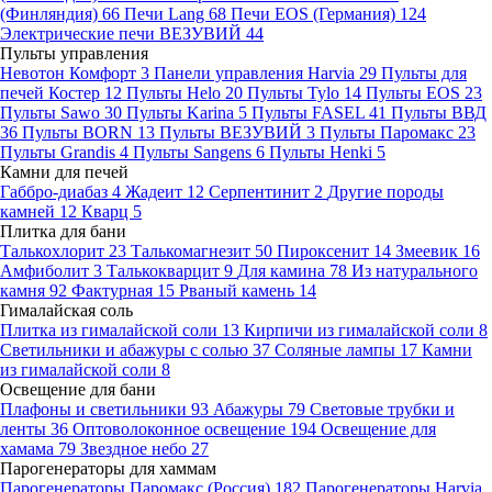
(Финляндия)
66
Печи Lang
68
Печи EOS (Германия)
124
Электрические печи ВЕЗУВИЙ
44
Пульты управления
Невотон Комфорт
3
Панели управления Harvia
29
Пульты для
печей Костер
12
Пульты Helo
20
Пульты Tylo
14
Пульты EOS
23
Пульты Sawo
30
Пульты Karina
5
Пульты FASEL
41
Пульты ВВД
36
Пульты BORN
13
Пульты ВЕЗУВИЙ
3
Пульты Паромакс
23
Пульты Grandis
4
Пульты Sangens
6
Пульты Henki
5
Камни для печей
Габбро-диабаз
4
Жадеит
12
Серпентинит
2
Другие породы
камней
12
Кварц
5
Плитка для бани
Талькохлорит
23
Талькомагнезит
50
Пироксенит
14
Змеевик
16
Амфиболит
3
Талькокварцит
9
Для камина
78
Из натурального
камня
92
Фактурная
15
Рваный камень
14
Гималайская соль
Плитка из гималайской соли
13
Кирпичи из гималайской соли
8
Светильники и абажуры с солью
37
Соляные лампы
17
Камни
из гималайской соли
8
Освещение для бани
Плафоны и светильники
93
Абажуры
79
Световые трубки и
ленты
36
Оптоволоконное освещение
194
Освещение для
хамама
79
Звездное небо
27
Парогенераторы для хаммам
Парогенераторы Паромакс (Россия)
182
Парогенераторы Harvia