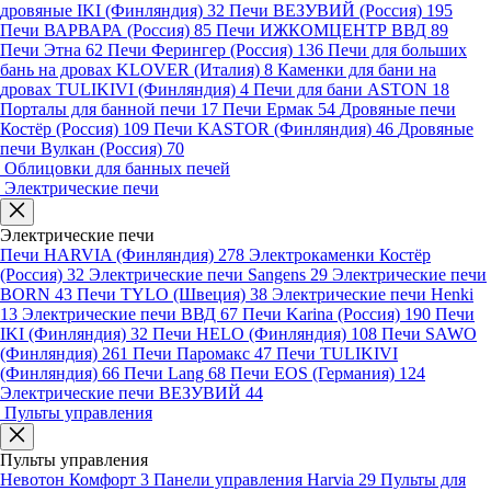
дровяные IKI (Финляндия)
32
Печи ВЕЗУВИЙ (Россия)
195
Печи ВАРВАРА (Россия)
85
Печи ИЖКОМЦЕНТР ВВД
89
Печи Этна
62
Печи Ферингер (Россия)
136
Печи для больших
бань на дровах KLOVER (Италия)
8
Каменки для бани на
дровах TULIKIVI (Финляндия)
4
Печи для бани ASTON
18
Порталы для банной печи
17
Печи Ермак
54
Дровяные печи
Костёр (Россия)
109
Печи KASTOR (Финляндия)
46
Дровяные
печи Вулкан (Россия)
70
Облицовки для банных печей
Электрические печи
Электрические печи
Печи HARVIA (Финляндия)
278
Электрокаменки Костёр
(Россия)
32
Электрические печи Sangens
29
Электрические печи
BORN
43
Печи TYLO (Швеция)
38
Электрические печи Henki
13
Электрические печи ВВД
67
Печи Karina (Россия)
190
Печи
IKI (Финляндия)
32
Печи HELO (Финляндия)
108
Печи SAWO
(Финляндия)
261
Печи Паромакс
47
Печи TULIKIVI
(Финляндия)
66
Печи Lang
68
Печи EOS (Германия)
124
Электрические печи ВЕЗУВИЙ
44
Пульты управления
Пульты управления
Невотон Комфорт
3
Панели управления Harvia
29
Пульты для