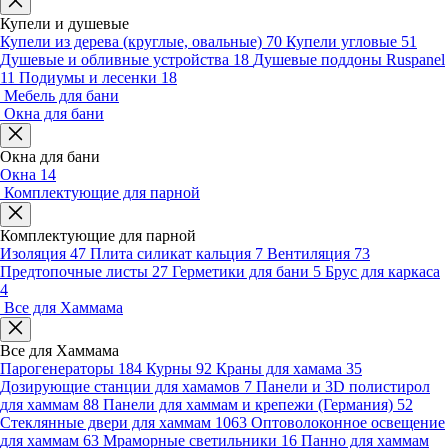
Купели и душевые
Купели из дерева (круглые, овальные)
70
Купели угловые
51
Душевые и обливные устройства
18
Душевые поддоны Ruspanel
11
Подиумы и лесенки
18
Мебель для бани
Окна для бани
Окна для бани
Окна
14
Комплектующие для парной
Комплектующие для парной
Изоляция
47
Плита силикат кальция
7
Вентиляция
73
Предтопочные листы
27
Герметики для бани
5
Брус для каркаса
4
Все для Хаммама
Все для Хаммама
Парогенераторы
184
Курны
92
Краны для хамама
35
Дозирующие станции для хамамов
7
Панели и 3D полистирол
для хаммам
88
Панели для хаммам и крепежи (Германия)
52
Стеклянные двери для хаммам
1063
Оптоволоконное освещение
для хаммам
63
Мраморные светильники
16
Панно для хаммам