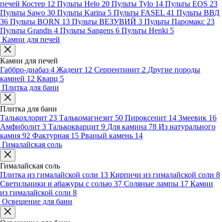
печей Костер
12
Пульты Helo
20
Пульты Tylo
14
Пульты EOS
23
Пульты Sawo
30
Пульты Karina
5
Пульты FASEL
41
Пульты ВВД
36
Пульты BORN
13
Пульты ВЕЗУВИЙ
3
Пульты Паромакс
23
Пульты Grandis
4
Пульты Sangens
6
Пульты Henki
5
Камни для печей
Камни для печей
Габбро-диабаз
4
Жадеит
12
Серпентинит
2
Другие породы
камней
12
Кварц
5
Плитка для бани
Плитка для бани
Талькохлорит
23
Талькомагнезит
50
Пироксенит
14
Змеевик
16
Амфиболит
3
Талькокварцит
9
Для камина
78
Из натурального
камня
92
Фактурная
15
Рваный камень
14
Гималайская соль
Гималайская соль
Плитка из гималайской соли
13
Кирпичи из гималайской соли
8
Светильники и абажуры с солью
37
Соляные лампы
17
Камни
из гималайской соли
8
Освещение для бани