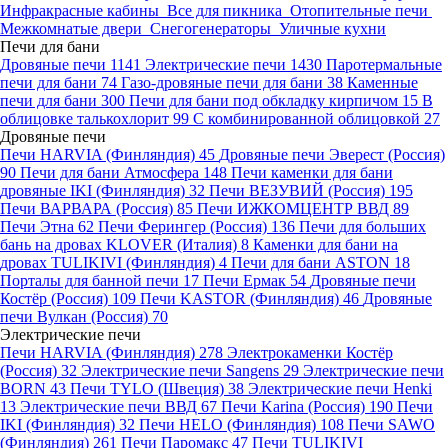
Инфракрасные кабины
Все для пикника
Отопительные печи
Межкомнатые двери
Снегогенераторы
Уличные кухни
Печи для бани
Дровяные печи
1141
Электрические печи
1430
Паротермальные
печи для бани
74
Газо-дровяные печи для бани
38
Каменные
печи для бани
300
Печи для бани под обкладку кирпичом
15
В
облицовке талькохлорит
99
С комбинированной облицовкой
27
Дровяные печи
Печи HARVIA (Финляндия)
45
Дровяные печи Эверест (Россия)
90
Печи для бани Атмосфера
148
Печи каменки для бани
дровяные IKI (Финляндия)
32
Печи ВЕЗУВИЙ (Россия)
195
Печи ВАРВАРА (Россия)
85
Печи ИЖКОМЦЕНТР ВВД
89
Печи Этна
62
Печи Ферингер (Россия)
136
Печи для больших
бань на дровах KLOVER (Италия)
8
Каменки для бани на
дровах TULIKIVI (Финляндия)
4
Печи для бани ASTON
18
Порталы для банной печи
17
Печи Ермак
54
Дровяные печи
Костёр (Россия)
109
Печи KASTOR (Финляндия)
46
Дровяные
печи Вулкан (Россия)
70
Электрические печи
Печи HARVIA (Финляндия)
278
Электрокаменки Костёр
(Россия)
32
Электрические печи Sangens
29
Электрические печи
BORN
43
Печи TYLO (Швеция)
38
Электрические печи Henki
13
Электрические печи ВВД
67
Печи Karina (Россия)
190
Печи
IKI (Финляндия)
32
Печи HELO (Финляндия)
108
Печи SAWO
(Финляндия)
261
Печи Паромакс
47
Печи TULIKIVI