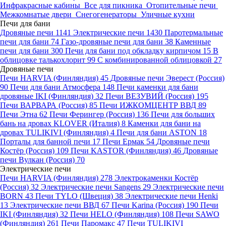
Инфракрасные кабины
Все для пикника
Отопительные печи
Межкомнатые двери
Снегогенераторы
Уличные кухни
Печи для бани
Дровяные печи
1141
Электрические печи
1430
Паротермальные
печи для бани
74
Газо-дровяные печи для бани
38
Каменные
печи для бани
300
Печи для бани под обкладку кирпичом
15
В
облицовке талькохлорит
99
С комбинированной облицовкой
27
Дровяные печи
Печи HARVIA (Финляндия)
45
Дровяные печи Эверест (Россия)
90
Печи для бани Атмосфера
148
Печи каменки для бани
дровяные IKI (Финляндия)
32
Печи ВЕЗУВИЙ (Россия)
195
Печи ВАРВАРА (Россия)
85
Печи ИЖКОМЦЕНТР ВВД
89
Печи Этна
62
Печи Ферингер (Россия)
136
Печи для больших
бань на дровах KLOVER (Италия)
8
Каменки для бани на
дровах TULIKIVI (Финляндия)
4
Печи для бани ASTON
18
Порталы для банной печи
17
Печи Ермак
54
Дровяные печи
Костёр (Россия)
109
Печи KASTOR (Финляндия)
46
Дровяные
печи Вулкан (Россия)
70
Электрические печи
Печи HARVIA (Финляндия)
278
Электрокаменки Костёр
(Россия)
32
Электрические печи Sangens
29
Электрические печи
BORN
43
Печи TYLO (Швеция)
38
Электрические печи Henki
13
Электрические печи ВВД
67
Печи Karina (Россия)
190
Печи
IKI (Финляндия)
32
Печи HELO (Финляндия)
108
Печи SAWO
(Финляндия)
261
Печи Паромакс
47
Печи TULIKIVI