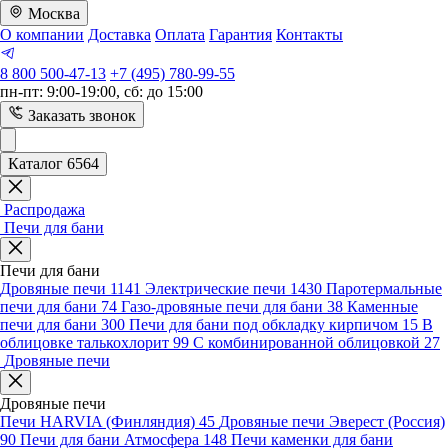
Москва
О компании
Доставка
Оплата
Гарантия
Контакты
8 800 500-47-13
+7 (495) 780-99-55
пн-пт: 9:00-19:00, сб: до 15:00
Заказать звонок
Каталог 6564
Распродажа
Печи для бани
Печи для бани
Дровяные печи
1141
Электрические печи
1430
Паротермальные
печи для бани
74
Газо-дровяные печи для бани
38
Каменные
печи для бани
300
Печи для бани под обкладку кирпичом
15
В
облицовке талькохлорит
99
С комбинированной облицовкой
27
Дровяные печи
Дровяные печи
Печи HARVIA (Финляндия)
45
Дровяные печи Эверест (Россия)
90
Печи для бани Атмосфера
148
Печи каменки для бани