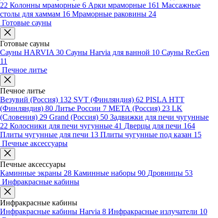
22
Колонны мраморные
6
Арки мраморные
161
Массажные
столы для хаммам
16
Мраморные раковины
24
Готовые сауны
Готовые сауны
Сауны HARVIA
30
Сауны Harvia для ванной
10
Сауны Re:Gen
11
Печное литье
Печное литье
Везувий (Россия)
132
SVT (Финляндия)
62
PISLA HTT
(Финляндия)
80
Литье России
7
МЕТА (Россия)
23
LK
(Словения)
29
Grand (Россия)
50
Задвижки для печи чугунные
22
Колосники для печи чугунные
41
Дверцы для печи
164
Плиты чугунные для печи
13
Плиты чугунные под казан
15
Печные аксессуары
Печные аксессуары
Каминные экраны
28
Каминные наборы
90
Дровницы
53
Инфракрасные кабины
Инфракрасные кабины
Инфракрасные кабины Harvia
8
Инфракрасные излучатели
10