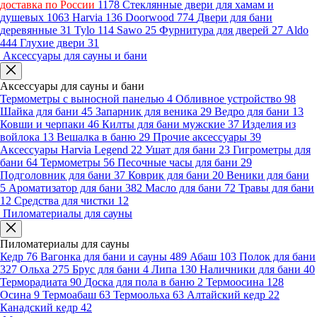
доставка по России
1178
Стеклянные двери для хамам и
душевых
1063
Harvia
136
Doorwood
774
Двери для бани
деревянные
31
Tylo
114
Sawo
25
Фурнитура для дверей
27
Aldo
444
Глухие двери
31
Аксессуары для сауны и бани
Аксессуары для сауны и бани
Термометры с выносной панелью
4
Обливное устройство
98
Шайка для бани
45
Запарник для веника
29
Ведро для бани
13
Ковши и черпаки
46
Килты для бани мужские
37
Изделия из
войлока
13
Вешалка в баню
29
Прочие аксессуары
39
Аксессуары Harvia Legend
22
Ушат для бани
23
Гигрометры для
бани
64
Термометры
56
Песочные часы для бани
29
Подголовник для бани
37
Коврик для бани
20
Веники для бани
5
Ароматизатор для бани
382
Масло для бани
72
Травы для бани
12
Средства для чистки
12
Пиломатериалы для сауны
Пиломатериалы для сауны
Кедр
76
Вагонка для бани и сауны
489
Абаш
103
Полок для бани
327
Ольха
275
Брус для бани
4
Липа
130
Наличники для бани
40
Терморадиата
90
Доска для пола в баню
2
Термоосина
128
Осина
9
Термоабаш
63
Термоольха
63
Алтайский кедр
22
Канадский кедр
42