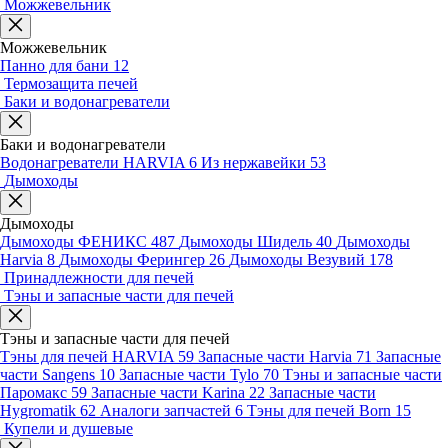
Можжевельник
Можжевельник
Панно для бани
12
Термозащита печей
Баки и водонагреватели
Баки и водонагреватели
Водонагреватели HARVIA
6
Из нержавейки
53
Дымоходы
Дымоходы
Дымоходы ФЕНИКС
487
Дымоходы Шидель
40
Дымоходы
Harvia
8
Дымоходы Ферингер
26
Дымоходы Везувий
178
Принадлежности для печей
Тэны и запасные части для печей
Тэны и запасные части для печей
Тэны для печей HARVIA
59
Запасные части Harvia
71
Запасные
части Sangens
10
Запасные части Tylo
70
Тэны и запасные части
Паромакс
59
Запасные части Karina
22
Запасные части
Hygromatik
62
Аналоги запчастей
6
Тэны для печей Born
15
Купели и душевые