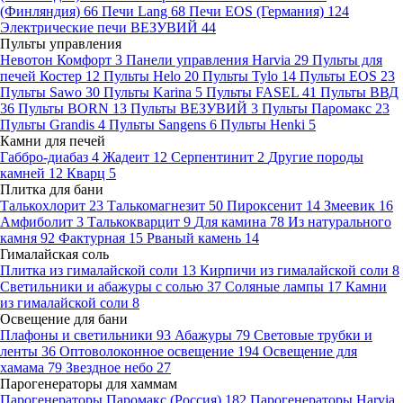
(Финляндия)
66
Печи Lang
68
Печи EOS (Германия)
124
Электрические печи ВЕЗУВИЙ
44
Пульты управления
Невотон Комфорт
3
Панели управления Harvia
29
Пульты для
печей Костер
12
Пульты Helo
20
Пульты Tylo
14
Пульты EOS
23
Пульты Sawo
30
Пульты Karina
5
Пульты FASEL
41
Пульты ВВД
36
Пульты BORN
13
Пульты ВЕЗУВИЙ
3
Пульты Паромакс
23
Пульты Grandis
4
Пульты Sangens
6
Пульты Henki
5
Камни для печей
Габбро-диабаз
4
Жадеит
12
Серпентинит
2
Другие породы
камней
12
Кварц
5
Плитка для бани
Талькохлорит
23
Талькомагнезит
50
Пироксенит
14
Змеевик
16
Амфиболит
3
Талькокварцит
9
Для камина
78
Из натурального
камня
92
Фактурная
15
Рваный камень
14
Гималайская соль
Плитка из гималайской соли
13
Кирпичи из гималайской соли
8
Светильники и абажуры с солью
37
Соляные лампы
17
Камни
из гималайской соли
8
Освещение для бани
Плафоны и светильники
93
Абажуры
79
Световые трубки и
ленты
36
Оптоволоконное освещение
194
Освещение для
хамама
79
Звездное небо
27
Парогенераторы для хаммам
Парогенераторы Паромакс (Россия)
182
Парогенераторы Harvia