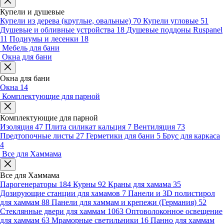
Купели и душевые
Купели из дерева (круглые, овальные)
70
Купели угловые
51
Душевые и обливные устройства
18
Душевые поддоны Ruspanel
11
Подиумы и лесенки
18
Мебель для бани
Окна для бани
Окна для бани
Окна
14
Комплектующие для парной
Комплектующие для парной
Изоляция
47
Плита силикат кальция
7
Вентиляция
73
Предтопочные листы
27
Герметики для бани
5
Брус для каркаса
4
Все для Хаммама
Все для Хаммама
Парогенераторы
184
Курны
92
Краны для хамама
35
Дозирующие станции для хамамов
7
Панели и 3D полистирол
для хаммам
88
Панели для хаммам и крепежи (Германия)
52
Стеклянные двери для хаммам
1063
Оптоволоконное освещение
для хаммам
63
Мраморные светильники
16
Панно для хаммам