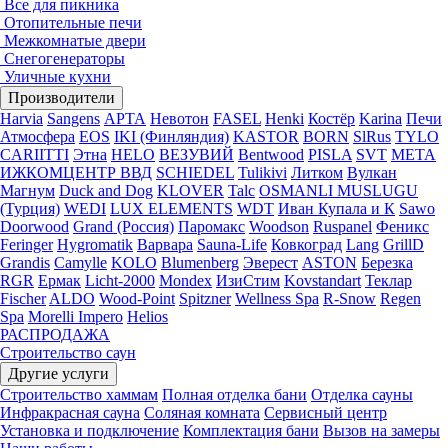
Все для пикника
Отопительные печи
Межкомнатые двери
Снегогенераторы
Уличные кухни
Производители
Harvia
Sangens
АРТА
Невотон
FASEL
Henki
Костёр
Karina
Печи
Атмосфера
EOS
IKI (Финляндия)
KASTOR
BORN
SlRus
TYLO
CARIITTI
Этна
HELO
ВЕЗУВИЙ
Bentwood
PISLA
SVT
МЕТА
ИЖКОМЦЕНТР ВВД
SCHIEDEL
Tulikivi
Литком
Вулкан
Магнум
Duck and Dog
KLOVER
Talc
OSMANLI MUSLUGU
(Турция)
WEDI
LUX ELEMENTS
WDT
Иван Купала и К
Sawo
Doorwood
Grand (Россия)
Паромакс
Woodson
Ruspanel
Феникс
Feringer
Hygromatik
Варвара
Sauna-Life
Ковкоград
Lang
GrillD
Grandis
Camylle
KOLO
Blumenberg
Эверест
ASTON
Березка
RGR
Ермак
Licht-2000
Mondex
ИзиСтим
Kovstandart
Теклар
Fischer
ALDO
Wood-Point
Spitzner
Wellness Spa
R-Snow
Regen
Spa
Morelli Impero
Helios
РАСПРОДАЖА
Строительство саун
Другие услуги
Строительство хаммам
Полная отделка бани
Отделка сауны
Инфракрасная сауна
Соляная комната
Сервисный центр
Установка и подключение
Комплектация бани
Вызов на замеры