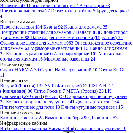
Комплектующие для парной
Изоляция
47
Плита силикат кальция
7
Вентиляция
73
Предтопочные листы
27
Герметики для бани
5
Брус для каркаса
4
Все для Хаммама
Парогенераторы
184
Курны
92
Краны для хамама
35
Дозирующие станции для хамамов
7
Панели и 3D полистирол
для хаммам
88
Панели для хаммам и крепежи (Германия)
52
Стеклянные двери для хаммам
1063
Оптоволоконное освещение
для хаммам
63
Мраморные светильники
16
Панно для хаммам
22
Колонны мраморные
6
Арки мраморные
161
Массажные
столы для хаммам
16
Мраморные раковины
24
Готовые сауны
Сауны HARVIA
30
Сауны Harvia для ванной
10
Сауны Re:Gen
11
Печное литье
Везувий (Россия)
132
SVT (Финляндия)
62
PISLA HTT
(Финляндия)
80
Литье России
7
МЕТА (Россия)
23
LK
(Словения)
29
Grand (Россия)
50
Задвижки для печи чугунные
22
Колосники для печи чугунные
41
Дверцы для печи
164
Плиты чугунные для печи
13
Плиты чугунные под казан
15
Печные аксессуары
Каминные экраны
28
Каминные наборы
90
Дровницы
53
Инфракрасные кабины
Инфракрасные кабины Harvia
8
Инфракрасные излучатели
10