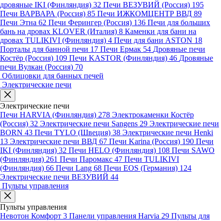
дровяные IKI (Финляндия)
32
Печи ВЕЗУВИЙ (Россия)
195
Печи ВАРВАРА (Россия)
85
Печи ИЖКОМЦЕНТР ВВД
89
Печи Этна
62
Печи Ферингер (Россия)
136
Печи для больших
бань на дровах KLOVER (Италия)
8
Каменки для бани на
дровах TULIKIVI (Финляндия)
4
Печи для бани ASTON
18
Порталы для банной печи
17
Печи Ермак
54
Дровяные печи
Костёр (Россия)
109
Печи KASTOR (Финляндия)
46
Дровяные
печи Вулкан (Россия)
70
Облицовки для банных печей
Электрические печи
Электрические печи
Печи HARVIA (Финляндия)
278
Электрокаменки Костёр
(Россия)
32
Электрические печи Sangens
29
Электрические печи
BORN
43
Печи TYLO (Швеция)
38
Электрические печи Henki
13
Электрические печи ВВД
67
Печи Karina (Россия)
190
Печи
IKI (Финляндия)
32
Печи HELO (Финляндия)
108
Печи SAWO
(Финляндия)
261
Печи Паромакс
47
Печи TULIKIVI
(Финляндия)
66
Печи Lang
68
Печи EOS (Германия)
124
Электрические печи ВЕЗУВИЙ
44
Пульты управления
Пульты управления
Невотон Комфорт
3
Панели управления Harvia
29
Пульты для