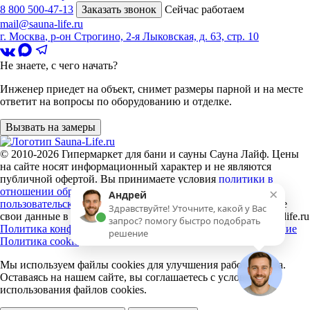
8 800 500-47-13
Заказать звонок
Сейчас работаем
mail@sauna-life.ru
г. Москва
,
р-он Строгино, 2-я Лыковская, д. 63, стр. 10
Не знаете, с чего начать?
Инженер приедет на объект, снимет размеры парной и на месте
ответит на вопросы по оборудованию и отделке.
Вызвать на замеры
© 2010-2026
Гипермаркет для бани и сауны Сауна Лайф
.
Цены
на сайте носят информационный характер и не являются
публичной офертой. Вы принимаете условия
политики в
×
отношении обработки персональных данных
и
Андрей
пользовательского соглашения
каждый раз, когда оставляете
Здравствуйте! Уточните, какой у Вас
свои данные в любой форме обратной связи на сайте sauna-life.ru
запрос? помогу быстро подобрать
Политика конфиденциальности
Пользовательское соглашение
решение
Политика cookie
Мы используем файлы cookies
для улучшения работы сайта.
Оставаясь на нашем сайте, вы соглашаетесь с условиями
использования файлов cookies.