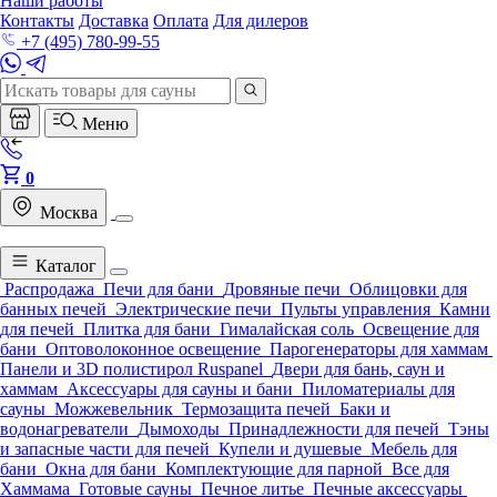
Наши работы
Контакты
Доставка
Оплата
Для дилеров
+7 (495) 780-99-55
Меню
0
Москва
Каталог
Распродажа
Печи для бани
Дровяные печи
Облицовки для
банных печей
Электрические печи
Пульты управления
Камни
для печей
Плитка для бани
Гималайская соль
Освещение для
бани
Оптоволоконное освещение
Парогенераторы для хаммам
Панели и 3D полистирол Ruspanel
Двери для бань, саун и
хаммам
Аксессуары для сауны и бани
Пиломатериалы для
сауны
Можжевельник
Термозащита печей
Баки и
водонагреватели
Дымоходы
Принадлежности для печей
Тэны
и запасные части для печей
Купели и душевые
Мебель для
бани
Окна для бани
Комплектующие для парной
Все для
Хаммама
Готовые сауны
Печное литье
Печные аксессуары