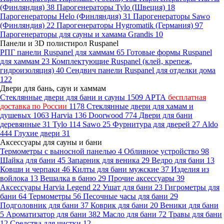
(Финляндия)
38
Парогенераторы Tylo (Швеция)
18
Парогенераторы Helo (Финляндия)
31
Парогенераторы Sawo
(Финляндия)
22
Парогенераторы Hygromatik (Германия)
97
Парогенераторы для сауны и хамама Grandis
10
Панели и 3D полистирол Ruspanel
РПГ панели Ruspanel для хаммам
65
Готовые формы Ruspanel
для хаммам
23
Комплектующие Ruspanel (клей, крепеж,
гидроизоляция)
40
Сендвич панели Ruspanel для отделки дома
122
Двери для бань, саун и хаммам
Стеклянные двери для бани и сауны
1509
АРТА
бесплатная
доставка по России
1178
Стеклянные двери для хамам и
душевых
1063
Harvia
136
Doorwood
774
Двери для бани
деревянные
31
Tylo
114
Sawo
25
Фурнитура для дверей
27
Aldo
444
Глухие двери
31
Аксессуары для сауны и бани
Термометры с выносной панелью
4
Обливное устройство
98
Шайка для бани
45
Запарник для веника
29
Ведро для бани
13
Ковши и черпаки
46
Килты для бани мужские
37
Изделия из
войлока
13
Вешалка в баню
29
Прочие аксессуары
39
Аксессуары Harvia Legend
22
Ушат для бани
23
Гигрометры для
бани
64
Термометры
56
Песочные часы для бани
29
Подголовник для бани
37
Коврик для бани
20
Веники для бани
5
Ароматизатор для бани
382
Масло для бани
72
Травы для бани
12
Средства для чистки
12