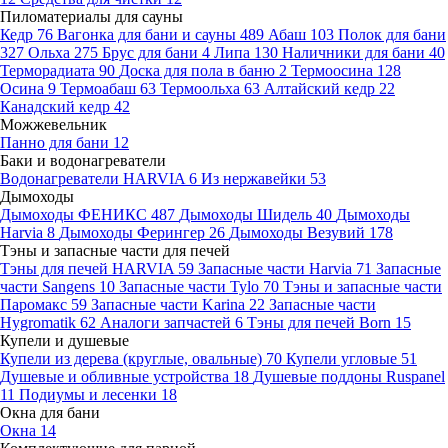
Пиломатериалы для сауны
Кедр
76
Вагонка для бани и сауны
489
Абаш
103
Полок для бани
327
Ольха
275
Брус для бани
4
Липа
130
Наличники для бани
40
Терморадиата
90
Доска для пола в баню
2
Термоосина
128
Осина
9
Термоабаш
63
Термоольха
63
Алтайский кедр
22
Канадский кедр
42
Можжевельник
Панно для бани
12
Баки и водонагреватели
Водонагреватели HARVIA
6
Из нержавейки
53
Дымоходы
Дымоходы ФЕНИКС
487
Дымоходы Шидель
40
Дымоходы
Harvia
8
Дымоходы Ферингер
26
Дымоходы Везувий
178
Тэны и запасные части для печей
Тэны для печей HARVIA
59
Запасные части Harvia
71
Запасные
части Sangens
10
Запасные части Tylo
70
Тэны и запасные части
Паромакс
59
Запасные части Karina
22
Запасные части
Hygromatik
62
Аналоги запчастей
6
Тэны для печей Born
15
Купели и душевые
Купели из дерева (круглые, овальные)
70
Купели угловые
51
Душевые и обливные устройства
18
Душевые поддоны Ruspanel
11
Подиумы и лесенки
18
Окна для бани
Окна
14