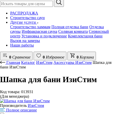
РАСПРОДАЖА
Строительство саун
Другие услуги
Строительство хаммам
Полная отделка бани
Отделка
сауны
Инфракрасная сауна
Соляная комната
Сервисный
центр
Установка и подключение
Комплектация бани
Вызов на замеры
Наши работы
0
Сравнение
0
Избранное
0
Корзина
Главная
Каталог
ИзиСтим
Аксессуары ИзиСтим
Шапка для
бани ИзиСтим
Шапка для бани ИзиСтим
Код товара: 013931
(Для менеджера)
Производитель
ИзиСтим
Полное описание