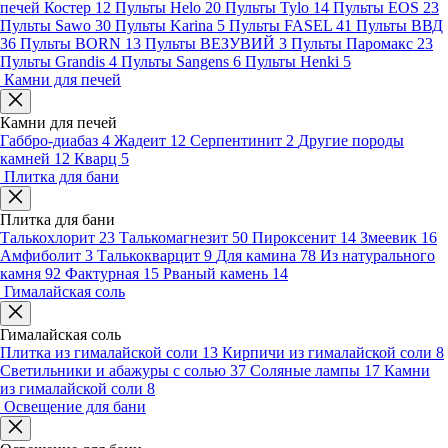
печей Костер
12
Пульты Helo
20
Пульты Tylo
14
Пульты EOS
23
Пульты Sawo
30
Пульты Karina
5
Пульты FASEL
41
Пульты ВВД
36
Пульты BORN
13
Пульты ВЕЗУВИЙ
3
Пульты Паромакс
23
Пульты Grandis
4
Пульты Sangens
6
Пульты Henki
5
Камни для печей
Камни для печей
Габбро-диабаз
4
Жадеит
12
Серпентинит
2
Другие породы
камней
12
Кварц
5
Плитка для бани
Плитка для бани
Талькохлорит
23
Талькомагнезит
50
Пироксенит
14
Змеевик
16
Амфиболит
3
Талькокварцит
9
Для камина
78
Из натурального
камня
92
Фактурная
15
Рваный камень
14
Гималайская соль
Гималайская соль
Плитка из гималайской соли
13
Кирпичи из гималайской соли
8
Светильники и абажуры с солью
37
Соляные лампы
17
Камни
из гималайской соли
8
Освещение для бани