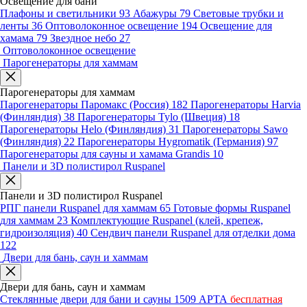
Освещение для бани
Плафоны и светильники
93
Абажуры
79
Световые трубки и
ленты
36
Оптоволоконное освещение
194
Освещение для
хамама
79
Звездное небо
27
Оптоволоконное освещение
Парогенераторы для хаммам
Парогенераторы для хаммам
Парогенераторы Паромакс (Россия)
182
Парогенераторы Harvia
(Финляндия)
38
Парогенераторы Tylo (Швеция)
18
Парогенераторы Helo (Финляндия)
31
Парогенераторы Sawo
(Финляндия)
22
Парогенераторы Hygromatik (Германия)
97
Парогенераторы для сауны и хамама Grandis
10
Панели и 3D полистирол Ruspanel
Панели и 3D полистирол Ruspanel
РПГ панели Ruspanel для хаммам
65
Готовые формы Ruspanel
для хаммам
23
Комплектующие Ruspanel (клей, крепеж,
гидроизоляция)
40
Сендвич панели Ruspanel для отделки дома
122
Двери для бань, саун и хаммам
Двери для бань, саун и хаммам
Стеклянные двери для бани и сауны
1509
АРТА
бесплатная