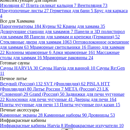
Комплектующие для парной
Изоляция
47
Плита силикат кальция
7
Вентиляция
73
Предтопочные листы
27
Герметики для бани
5
Брус для каркаса
4
Все для Хаммама
Парогенераторы
184
Курны
92
Краны для хамама
35
Дозирующие станции для хамамов
7
Панели и 3D полистирол
для хаммам
88
Панели для хаммам и крепежи (Германия)
52
Стеклянные двери для хаммам
1063
Оптоволоконное освещение
для хаммам
63
Мраморные светильники
16
Панно для хаммам
22
Колонны мраморные
6
Арки мраморные
161
Массажные
столы для хаммам
16
Мраморные раковины
24
Готовые сауны
Сауны HARVIA
30
Сауны Harvia для ванной
10
Сауны Re:Gen
11
Печное литье
Везувий (Россия)
132
SVT (Финляндия)
62
PISLA HTT
(Финляндия)
80
Литье России
7
МЕТА (Россия)
23
LK
(Словения)
29
Grand (Россия)
50
Задвижки для печи чугунные
22
Колосники для печи чугунные
41
Дверцы для печи
164
Плиты чугунные для печи
13
Плиты чугунные под казан
15
Печные аксессуары
Каминные экраны
28
Каминные наборы
90
Дровницы
53
Инфракрасные кабины
Инфракрасные кабины Harvia
8
Инфракрасные излучатели
10