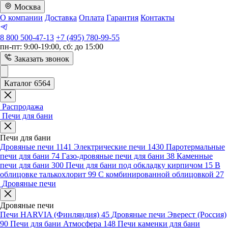
Москва
О компании
Доставка
Оплата
Гарантия
Контакты
8 800 500-47-13
+7 (495) 780-99-55
пн-пт: 9:00-19:00, сб: до 15:00
Заказать звонок
Каталог 6564
Распродажа
Печи для бани
Печи для бани
Дровяные печи
1141
Электрические печи
1430
Паротермальные
печи для бани
74
Газо-дровяные печи для бани
38
Каменные
печи для бани
300
Печи для бани под обкладку кирпичом
15
В
облицовке талькохлорит
99
С комбинированной облицовкой
27
Дровяные печи
Дровяные печи
Печи HARVIA (Финляндия)
45
Дровяные печи Эверест (Россия)
90
Печи для бани Атмосфера
148
Печи каменки для бани