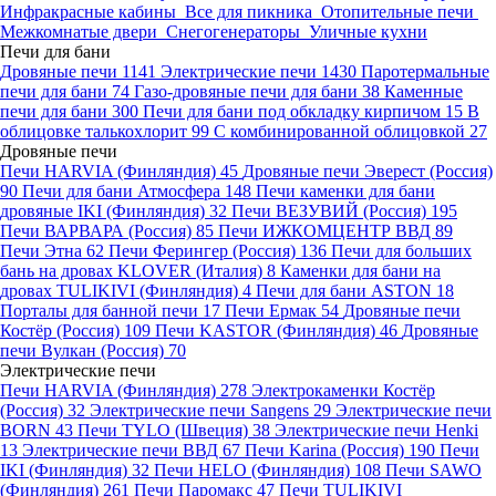
Инфракрасные кабины
Все для пикника
Отопительные печи
Межкомнатые двери
Снегогенераторы
Уличные кухни
Печи для бани
Дровяные печи
1141
Электрические печи
1430
Паротермальные
печи для бани
74
Газо-дровяные печи для бани
38
Каменные
печи для бани
300
Печи для бани под обкладку кирпичом
15
В
облицовке талькохлорит
99
С комбинированной облицовкой
27
Дровяные печи
Печи HARVIA (Финляндия)
45
Дровяные печи Эверест (Россия)
90
Печи для бани Атмосфера
148
Печи каменки для бани
дровяные IKI (Финляндия)
32
Печи ВЕЗУВИЙ (Россия)
195
Печи ВАРВАРА (Россия)
85
Печи ИЖКОМЦЕНТР ВВД
89
Печи Этна
62
Печи Ферингер (Россия)
136
Печи для больших
бань на дровах KLOVER (Италия)
8
Каменки для бани на
дровах TULIKIVI (Финляндия)
4
Печи для бани ASTON
18
Порталы для банной печи
17
Печи Ермак
54
Дровяные печи
Костёр (Россия)
109
Печи KASTOR (Финляндия)
46
Дровяные
печи Вулкан (Россия)
70
Электрические печи
Печи HARVIA (Финляндия)
278
Электрокаменки Костёр
(Россия)
32
Электрические печи Sangens
29
Электрические печи
BORN
43
Печи TYLO (Швеция)
38
Электрические печи Henki
13
Электрические печи ВВД
67
Печи Karina (Россия)
190
Печи
IKI (Финляндия)
32
Печи HELO (Финляндия)
108
Печи SAWO
(Финляндия)
261
Печи Паромакс
47
Печи TULIKIVI