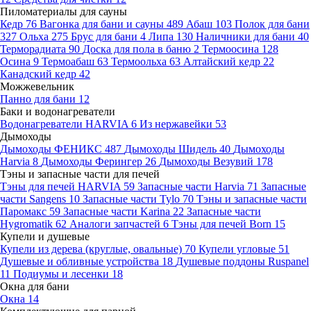
Пиломатериалы для сауны
Кедр
76
Вагонка для бани и сауны
489
Абаш
103
Полок для бани
327
Ольха
275
Брус для бани
4
Липа
130
Наличники для бани
40
Терморадиата
90
Доска для пола в баню
2
Термоосина
128
Осина
9
Термоабаш
63
Термоольха
63
Алтайский кедр
22
Канадский кедр
42
Можжевельник
Панно для бани
12
Баки и водонагреватели
Водонагреватели HARVIA
6
Из нержавейки
53
Дымоходы
Дымоходы ФЕНИКС
487
Дымоходы Шидель
40
Дымоходы
Harvia
8
Дымоходы Ферингер
26
Дымоходы Везувий
178
Тэны и запасные части для печей
Тэны для печей HARVIA
59
Запасные части Harvia
71
Запасные
части Sangens
10
Запасные части Tylo
70
Тэны и запасные части
Паромакс
59
Запасные части Karina
22
Запасные части
Hygromatik
62
Аналоги запчастей
6
Тэны для печей Born
15
Купели и душевые
Купели из дерева (круглые, овальные)
70
Купели угловые
51
Душевые и обливные устройства
18
Душевые поддоны Ruspanel
11
Подиумы и лесенки
18
Окна для бани
Окна
14