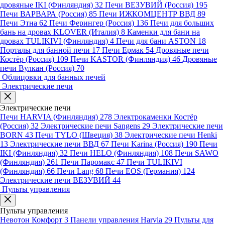
дровяные IKI (Финляндия)
32
Печи ВЕЗУВИЙ (Россия)
195
Печи ВАРВАРА (Россия)
85
Печи ИЖКОМЦЕНТР ВВД
89
Печи Этна
62
Печи Ферингер (Россия)
136
Печи для больших
бань на дровах KLOVER (Италия)
8
Каменки для бани на
дровах TULIKIVI (Финляндия)
4
Печи для бани ASTON
18
Порталы для банной печи
17
Печи Ермак
54
Дровяные печи
Костёр (Россия)
109
Печи KASTOR (Финляндия)
46
Дровяные
печи Вулкан (Россия)
70
Облицовки для банных печей
Электрические печи
Электрические печи
Печи HARVIA (Финляндия)
278
Электрокаменки Костёр
(Россия)
32
Электрические печи Sangens
29
Электрические печи
BORN
43
Печи TYLO (Швеция)
38
Электрические печи Henki
13
Электрические печи ВВД
67
Печи Karina (Россия)
190
Печи
IKI (Финляндия)
32
Печи HELO (Финляндия)
108
Печи SAWO
(Финляндия)
261
Печи Паромакс
47
Печи TULIKIVI
(Финляндия)
66
Печи Lang
68
Печи EOS (Германия)
124
Электрические печи ВЕЗУВИЙ
44
Пульты управления
Пульты управления
Невотон Комфорт
3
Панели управления Harvia
29
Пульты для