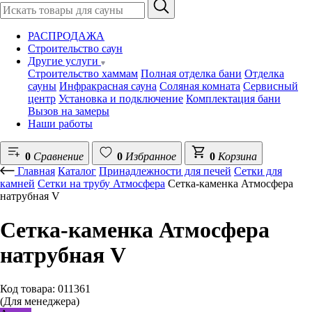
РАСПРОДАЖА
Строительство саун
Другие услуги
Строительство хаммам
Полная отделка бани
Отделка
сауны
Инфракрасная сауна
Соляная комната
Сервисный
центр
Установка и подключение
Комплектация бани
Вызов на замеры
Наши работы
0
Сравнение
0
Избранное
0
Корзина
Главная
Каталог
Принадлежности для печей
Сетки для
камней
Сетки на трубу Атмосфера
Сетка-каменка Атмосфера
натрубная V
Сетка-каменка Атмосфера
натрубная V
Код товара: 011361
(Для менеджера)