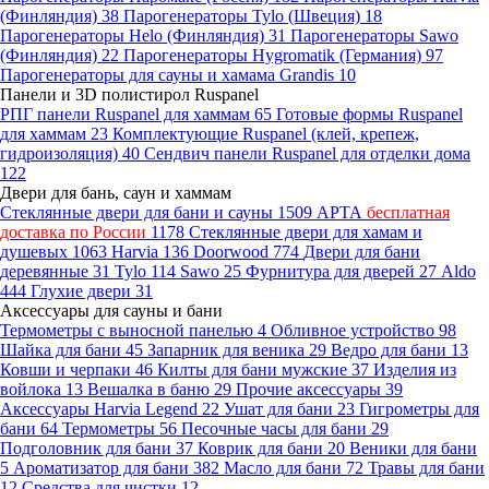
(Финляндия)
38
Парогенераторы Tylo (Швеция)
18
Парогенераторы Helo (Финляндия)
31
Парогенераторы Sawo
(Финляндия)
22
Парогенераторы Hygromatik (Германия)
97
Парогенераторы для сауны и хамама Grandis
10
Панели и 3D полистирол Ruspanel
РПГ панели Ruspanel для хаммам
65
Готовые формы Ruspanel
для хаммам
23
Комплектующие Ruspanel (клей, крепеж,
гидроизоляция)
40
Сендвич панели Ruspanel для отделки дома
122
Двери для бань, саун и хаммам
Стеклянные двери для бани и сауны
1509
АРТА
бесплатная
доставка по России
1178
Стеклянные двери для хамам и
душевых
1063
Harvia
136
Doorwood
774
Двери для бани
деревянные
31
Tylo
114
Sawo
25
Фурнитура для дверей
27
Aldo
444
Глухие двери
31
Аксессуары для сауны и бани
Термометры с выносной панелью
4
Обливное устройство
98
Шайка для бани
45
Запарник для веника
29
Ведро для бани
13
Ковши и черпаки
46
Килты для бани мужские
37
Изделия из
войлока
13
Вешалка в баню
29
Прочие аксессуары
39
Аксессуары Harvia Legend
22
Ушат для бани
23
Гигрометры для
бани
64
Термометры
56
Песочные часы для бани
29
Подголовник для бани
37
Коврик для бани
20
Веники для бани
5
Ароматизатор для бани
382
Масло для бани
72
Травы для бани
12
Средства для чистки
12