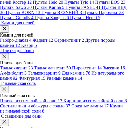
печей Костер
12
Пульты Helo
20
Пульты Tylo
14
Пульты EOS
23
Пульты Sawo
30
Пульты Karina
5
Пульты FASEL
41
Пульты ВВД
36
Пульты BORN
13
Пульты ВЕЗУВИЙ
3
Пульты Паромакс
23
Пульты Grandis
4
Пульты Sangens
6
Пульты Henki
5
Камни для печей
Камни для печей
Габбро-диабаз
4
Жадеит
12
Серпентинит
2
Другие породы
камней
12
Кварц
5
Плитка для бани
Плитка для бани
Талькохлорит
23
Талькомагнезит
50
Пироксенит
14
Змеевик
16
Амфиболит
3
Талькокварцит
9
Для камина
78
Из натурального
камня
92
Фактурная
15
Рваный камень
14
Гималайская соль
Гималайская соль
Плитка из гималайской соли
13
Кирпичи из гималайской соли
8
Светильники и абажуры с солью
37
Соляные лампы
17
Камни
из гималайской соли
8
Освещение для бани