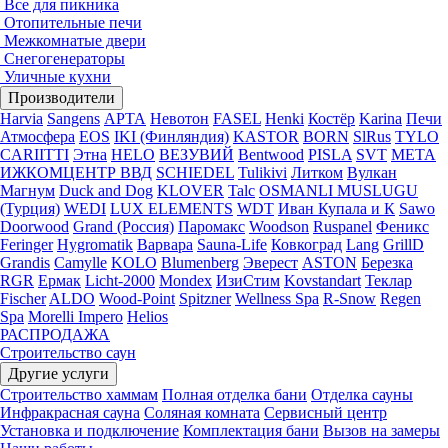
Все для пикника
Отопительные печи
Межкомнатые двери
Снегогенераторы
Уличные кухни
Производители
Harvia
Sangens
АРТА
Невотон
FASEL
Henki
Костёр
Karina
Печи
Атмосфера
EOS
IKI (Финляндия)
KASTOR
BORN
SlRus
TYLO
CARIITTI
Этна
HELO
ВЕЗУВИЙ
Bentwood
PISLA
SVT
МЕТА
ИЖКОМЦЕНТР ВВД
SCHIEDEL
Tulikivi
Литком
Вулкан
Магнум
Duck and Dog
KLOVER
Talc
OSMANLI MUSLUGU
(Турция)
WEDI
LUX ELEMENTS
WDT
Иван Купала и К
Sawo
Doorwood
Grand (Россия)
Паромакс
Woodson
Ruspanel
Феникс
Feringer
Hygromatik
Варвара
Sauna-Life
Ковкоград
Lang
GrillD
Grandis
Camylle
KOLO
Blumenberg
Эверест
ASTON
Березка
RGR
Ермак
Licht-2000
Mondex
ИзиСтим
Kovstandart
Теклар
Fischer
ALDO
Wood-Point
Spitzner
Wellness Spa
R-Snow
Regen
Spa
Morelli Impero
Helios
РАСПРОДАЖА
Строительство саун
Другие услуги
Строительство хаммам
Полная отделка бани
Отделка сауны
Инфракрасная сауна
Соляная комната
Сервисный центр
Установка и подключение
Комплектация бани
Вызов на замеры