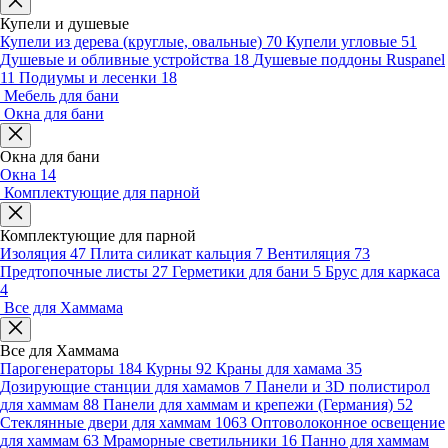
Купели и душевые
Купели из дерева (круглые, овальные)
70
Купели угловые
51
Душевые и обливные устройства
18
Душевые поддоны Ruspanel
11
Подиумы и лесенки
18
Мебель для бани
Окна для бани
Окна для бани
Окна
14
Комплектующие для парной
Комплектующие для парной
Изоляция
47
Плита силикат кальция
7
Вентиляция
73
Предтопочные листы
27
Герметики для бани
5
Брус для каркаса
4
Все для Хаммама
Все для Хаммама
Парогенераторы
184
Курны
92
Краны для хамама
35
Дозирующие станции для хамамов
7
Панели и 3D полистирол
для хаммам
88
Панели для хаммам и крепежи (Германия)
52
Стеклянные двери для хаммам
1063
Оптоволоконное освещение
для хаммам
63
Мраморные светильники
16
Панно для хаммам