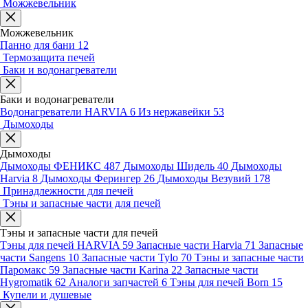
Можжевельник
Можжевельник
Панно для бани
12
Термозащита печей
Баки и водонагреватели
Баки и водонагреватели
Водонагреватели HARVIA
6
Из нержавейки
53
Дымоходы
Дымоходы
Дымоходы ФЕНИКС
487
Дымоходы Шидель
40
Дымоходы
Harvia
8
Дымоходы Ферингер
26
Дымоходы Везувий
178
Принадлежности для печей
Тэны и запасные части для печей
Тэны и запасные части для печей
Тэны для печей HARVIA
59
Запасные части Harvia
71
Запасные
части Sangens
10
Запасные части Tylo
70
Тэны и запасные части
Паромакс
59
Запасные части Karina
22
Запасные части
Hygromatik
62
Аналоги запчастей
6
Тэны для печей Born
15
Купели и душевые