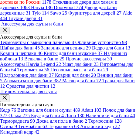
доставка по России
1178
Стеклянные двери для хамам и
душевых
1063
Harvia
136
Doorwood
774
Двери для бани
деревянные
31
Tylo
114
Sawo
25
Фурнитура для дверей
27
Aldo
444
Глухие двери
31
Аксессуары для сауны и бани
Аксессуары для сауны и бани
Термометры с выносной панелью
4
Обливное устройство
98
Шайка для бани
45
Запарник для веника
29
Ведро для бани
13
Ковши и черпаки
46
Килты для бани мужские
37
Изделия из
войлока
13
Вешалка в баню
29
Прочие аксессуары
39
Аксессуары Harvia Legend
22
Ушат для бани
23
Гигрометры для
бани
64
Термометры
56
Песочные часы для бани
29
Подголовник для бани
37
Коврик для бани
20
Веники для бани
5
Ароматизатор для бани
382
Масло для бани
72
Травы для бани
12
Средства для чистки
12
Пиломатериалы для сауны
Пиломатериалы для сауны
Кедр
76
Вагонка для бани и сауны
489
Абаш
103
Полок для бани
327
Ольха
275
Брус для бани
4
Липа
130
Наличники для бани
40
Терморадиата
90
Доска для пола в баню
2
Термоосина
128
Осина
9
Термоабаш
63
Термоольха
63
Алтайский кедр
22
Канадский кедр
42