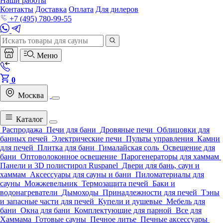
Наши работы
Контакты
Доставка
Оплата
Для дилеров
+7 (495) 780-99-55
Меню
0
Москва
Каталог
Распродажа
Печи для бани
Дровяные печи
Облицовки для
банных печей
Электрические печи
Пульты управления
Камни
для печей
Плитка для бани
Гималайская соль
Освещение для
бани
Оптоволоконное освещение
Парогенераторы для хаммам
Панели и 3D полистирол Ruspanel
Двери для бань, саун и
хаммам
Аксессуары для сауны и бани
Пиломатериалы для
сауны
Можжевельник
Термозащита печей
Баки и
водонагреватели
Дымоходы
Принадлежности для печей
Тэны
и запасные части для печей
Купели и душевые
Мебель для
бани
Окна для бани
Комплектующие для парной
Все для
Хаммама
Готовые сауны
Печное литье
Печные аксессуары