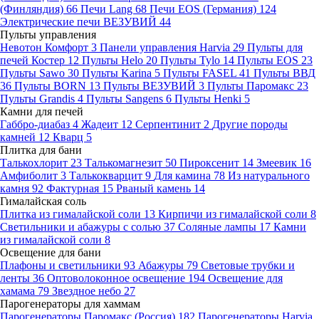
(Финляндия)
66
Печи Lang
68
Печи EOS (Германия)
124
Электрические печи ВЕЗУВИЙ
44
Пульты управления
Невотон Комфорт
3
Панели управления Harvia
29
Пульты для
печей Костер
12
Пульты Helo
20
Пульты Tylo
14
Пульты EOS
23
Пульты Sawo
30
Пульты Karina
5
Пульты FASEL
41
Пульты ВВД
36
Пульты BORN
13
Пульты ВЕЗУВИЙ
3
Пульты Паромакс
23
Пульты Grandis
4
Пульты Sangens
6
Пульты Henki
5
Камни для печей
Габбро-диабаз
4
Жадеит
12
Серпентинит
2
Другие породы
камней
12
Кварц
5
Плитка для бани
Талькохлорит
23
Талькомагнезит
50
Пироксенит
14
Змеевик
16
Амфиболит
3
Талькокварцит
9
Для камина
78
Из натурального
камня
92
Фактурная
15
Рваный камень
14
Гималайская соль
Плитка из гималайской соли
13
Кирпичи из гималайской соли
8
Светильники и абажуры с солью
37
Соляные лампы
17
Камни
из гималайской соли
8
Освещение для бани
Плафоны и светильники
93
Абажуры
79
Световые трубки и
ленты
36
Оптоволоконное освещение
194
Освещение для
хамама
79
Звездное небо
27
Парогенераторы для хаммам
Парогенераторы Паромакс (Россия)
182
Парогенераторы Harvia