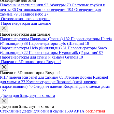
Освещение для бани
Плафоны и светильники
93
Абажуры
79
Световые трубки и
ленты
36
Оптоволоконное освещение
194
Освещение для
хамама
79
Звездное небо
27
Оптоволоконное освещение
Парогенераторы для хаммам
Парогенераторы для хаммам
Парогенераторы Паромакс (Россия)
182
Парогенераторы Harvia
(Финляндия)
38
Парогенераторы Tylo (Швеция)
18
Парогенераторы Helo (Финляндия)
31
Парогенераторы Sawo
(Финляндия)
22
Парогенераторы Hygromatik (Германия)
97
Парогенераторы для сауны и хамама Grandis
10
Панели и 3D полистирол Ruspanel
Панели и 3D полистирол Ruspanel
РПГ панели Ruspanel для хаммам
65
Готовые формы Ruspanel
для хаммам
23
Комплектующие Ruspanel (клей, крепеж,
гидроизоляция)
40
Сендвич панели Ruspanel для отделки дома
122
Двери для бань, саун и хаммам
Двери для бань, саун и хаммам
Стеклянные двери для бани и сауны
1509
АРТА
бесплатная