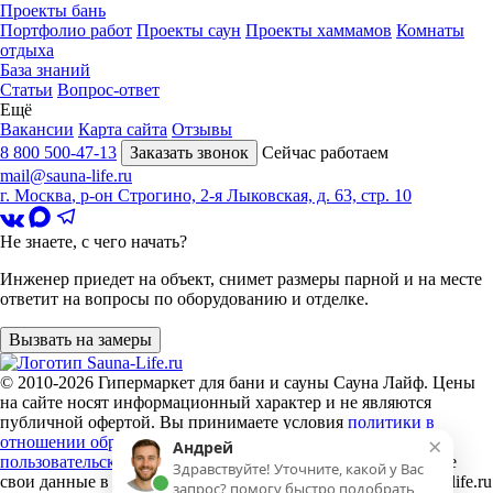
Проекты бань
Портфолио работ
Проекты саун
Проекты хаммамов
Комнаты
отдыха
База знаний
Статьи
Вопрос-ответ
Ещё
Вакансии
Карта сайта
Отзывы
8 800 500-47-13
Заказать звонок
Сейчас работаем
mail@sauna-life.ru
г. Москва
,
р-он Строгино, 2-я Лыковская, д. 63, стр. 10
Не знаете, с чего начать?
Инженер приедет на объект, снимет размеры парной и на месте
ответит на вопросы по оборудованию и отделке.
Вызвать на замеры
© 2010-2026
Гипермаркет для бани и сауны Сауна Лайф
.
Цены
на сайте носят информационный характер и не являются
публичной офертой. Вы принимаете условия
политики в
×
отношении обработки персональных данных
и
Андрей
пользовательского соглашения
каждый раз, когда оставляете
Здравствуйте! Уточните, какой у Вас
свои данные в любой форме обратной связи на сайте sauna-life.ru
запрос? помогу быстро подобрать