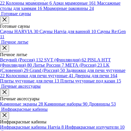
22
Колонны мраморные
6
Арки мраморные
161
Массажные
столы для хаммам
16
Мраморные раковины
24
Готовые сауны
Готовые сауны
Сауны HARVIA
30
Сауны Harvia для ванной
10
Сауны Re:Gen
11
Печное литье
Печное литье
Везувий (Россия)
132
SVT (Финляндия)
62
PISLA HTT
(Финляндия)
80
Литье России
7
МЕТА (Россия)
23
LK
(Словения)
29
Grand (Россия)
50
Задвижки для печи чугунные
22
Колосники для печи чугунные
41
Дверцы для печи
164
Плиты чугунные для печи
13
Плиты чугунные под казан
15
Печные аксессуары
Печные аксессуары
Каминные экраны
28
Каминные наборы
90
Дровницы
53
Инфракрасные кабины
Инфракрасные кабины
Инфракрасные кабины Harvia
8
Инфракрасные излучатели
10