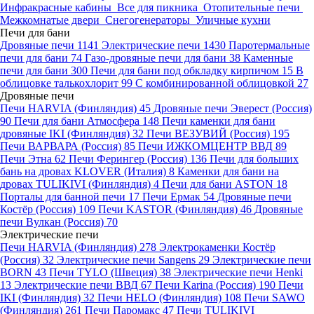
Инфракрасные кабины
Все для пикника
Отопительные печи
Межкомнатые двери
Снегогенераторы
Уличные кухни
Печи для бани
Дровяные печи
1141
Электрические печи
1430
Паротермальные
печи для бани
74
Газо-дровяные печи для бани
38
Каменные
печи для бани
300
Печи для бани под обкладку кирпичом
15
В
облицовке талькохлорит
99
С комбинированной облицовкой
27
Дровяные печи
Печи HARVIA (Финляндия)
45
Дровяные печи Эверест (Россия)
90
Печи для бани Атмосфера
148
Печи каменки для бани
дровяные IKI (Финляндия)
32
Печи ВЕЗУВИЙ (Россия)
195
Печи ВАРВАРА (Россия)
85
Печи ИЖКОМЦЕНТР ВВД
89
Печи Этна
62
Печи Ферингер (Россия)
136
Печи для больших
бань на дровах KLOVER (Италия)
8
Каменки для бани на
дровах TULIKIVI (Финляндия)
4
Печи для бани ASTON
18
Порталы для банной печи
17
Печи Ермак
54
Дровяные печи
Костёр (Россия)
109
Печи KASTOR (Финляндия)
46
Дровяные
печи Вулкан (Россия)
70
Электрические печи
Печи HARVIA (Финляндия)
278
Электрокаменки Костёр
(Россия)
32
Электрические печи Sangens
29
Электрические печи
BORN
43
Печи TYLO (Швеция)
38
Электрические печи Henki
13
Электрические печи ВВД
67
Печи Karina (Россия)
190
Печи
IKI (Финляндия)
32
Печи HELO (Финляндия)
108
Печи SAWO
(Финляндия)
261
Печи Паромакс
47
Печи TULIKIVI