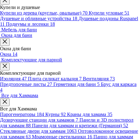
Купели и душевые
Купели из дерева (круглые, овальные)
70
Купели угловые
51
Душевые и обливные устройства
18
Душевые поддоны Ruspanel
11
Подиумы и лесенки
18
Мебель для бани
Окна для бани
Окна для бани
Окна
14
Комплектующие для парной
Комплектующие для парной
Изоляция
47
Плита силикат кальция
7
Вентиляция
73
Предтопочные листы
27
Герметики для бани
5
Брус для каркаса
4
Все для Хаммама
Все для Хаммама
Парогенераторы
184
Курны
92
Краны для хамама
35
Дозирующие станции для хамамов
7
Панели и 3D полистирол
для хаммам
88
Панели для хаммам и крепежи (Германия)
52
Стеклянные двери для хаммам
1063
Оптоволоконное освещение
для хаммам
63
Мраморные светильники
16
Панно для хаммам