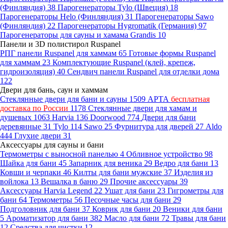
(Финляндия)
38
Парогенераторы Tylo (Швеция)
18
Парогенераторы Helo (Финляндия)
31
Парогенераторы Sawo
(Финляндия)
22
Парогенераторы Hygromatik (Германия)
97
Парогенераторы для сауны и хамама Grandis
10
Панели и 3D полистирол Ruspanel
РПГ панели Ruspanel для хаммам
65
Готовые формы Ruspanel
для хаммам
23
Комплектующие Ruspanel (клей, крепеж,
гидроизоляция)
40
Сендвич панели Ruspanel для отделки дома
122
Двери для бань, саун и хаммам
Стеклянные двери для бани и сауны
1509
АРТА
бесплатная
доставка по России
1178
Стеклянные двери для хамам и
душевых
1063
Harvia
136
Doorwood
774
Двери для бани
деревянные
31
Tylo
114
Sawo
25
Фурнитура для дверей
27
Aldo
444
Глухие двери
31
Аксессуары для сауны и бани
Термометры с выносной панелью
4
Обливное устройство
98
Шайка для бани
45
Запарник для веника
29
Ведро для бани
13
Ковши и черпаки
46
Килты для бани мужские
37
Изделия из
войлока
13
Вешалка в баню
29
Прочие аксессуары
39
Аксессуары Harvia Legend
22
Ушат для бани
23
Гигрометры для
бани
64
Термометры
56
Песочные часы для бани
29
Подголовник для бани
37
Коврик для бани
20
Веники для бани
5
Ароматизатор для бани
382
Масло для бани
72
Травы для бани
12
Средства для чистки
12