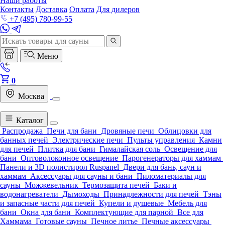
Наши работы
Контакты
Доставка
Оплата
Для дилеров
+7 (495) 780-99-55
Меню
0
Москва
Каталог
Распродажа
Печи для бани
Дровяные печи
Облицовки для
банных печей
Электрические печи
Пульты управления
Камни
для печей
Плитка для бани
Гималайская соль
Освещение для
бани
Оптоволоконное освещение
Парогенераторы для хаммам
Панели и 3D полистирол Ruspanel
Двери для бань, саун и
хаммам
Аксессуары для сауны и бани
Пиломатериалы для
сауны
Можжевельник
Термозащита печей
Баки и
водонагреватели
Дымоходы
Принадлежности для печей
Тэны
и запасные части для печей
Купели и душевые
Мебель для
бани
Окна для бани
Комплектующие для парной
Все для
Хаммама
Готовые сауны
Печное литье
Печные аксессуары