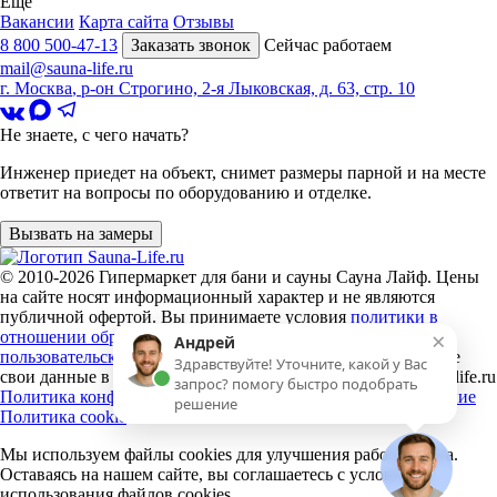
Ещё
Вакансии
Карта сайта
Отзывы
8 800 500-47-13
Заказать звонок
Сейчас работаем
mail@sauna-life.ru
г. Москва
,
р-он Строгино, 2-я Лыковская, д. 63, стр. 10
Не знаете, с чего начать?
Инженер приедет на объект, снимет размеры парной и на месте
ответит на вопросы по оборудованию и отделке.
Вызвать на замеры
© 2010-2026
Гипермаркет для бани и сауны Сауна Лайф
.
Цены
на сайте носят информационный характер и не являются
публичной офертой. Вы принимаете условия
политики в
×
отношении обработки персональных данных
и
Андрей
пользовательского соглашения
каждый раз, когда оставляете
Здравствуйте! Уточните, какой у Вас
свои данные в любой форме обратной связи на сайте sauna-life.ru
запрос? помогу быстро подобрать
Политика конфиденциальности
Пользовательское соглашение
решение
Политика cookie
Мы используем файлы cookies
для улучшения работы сайта.
Оставаясь на нашем сайте, вы соглашаетесь с условиями
использования файлов cookies.