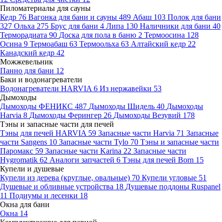
Пиломатериалы для сауны
Кедр
76
Вагонка для бани и сауны
489
Абаш
103
Полок для бани
327
Ольха
275
Брус для бани
4
Липа
130
Наличники для бани
40
Терморадиата
90
Доска для пола в баню
2
Термоосина
128
Осина
9
Термоабаш
63
Термоольха
63
Алтайский кедр
22
Канадский кедр
42
Можжевельник
Панно для бани
12
Баки и водонагреватели
Водонагреватели HARVIA
6
Из нержавейки
53
Дымоходы
Дымоходы ФЕНИКС
487
Дымоходы Шидель
40
Дымоходы
Harvia
8
Дымоходы Ферингер
26
Дымоходы Везувий
178
Тэны и запасные части для печей
Тэны для печей HARVIA
59
Запасные части Harvia
71
Запасные
части Sangens
10
Запасные части Tylo
70
Тэны и запасные части
Паромакс
59
Запасные части Karina
22
Запасные части
Hygromatik
62
Аналоги запчастей
6
Тэны для печей Born
15
Купели и душевые
Купели из дерева (круглые, овальные)
70
Купели угловые
51
Душевые и обливные устройства
18
Душевые поддоны Ruspanel
11
Подиумы и лесенки
18
Окна для бани
Окна
14