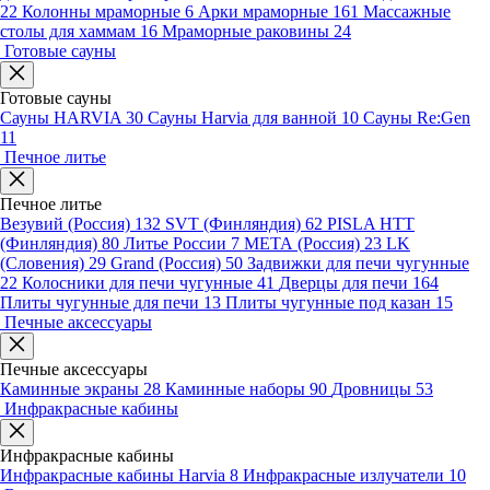
22
Колонны мраморные
6
Арки мраморные
161
Массажные
столы для хаммам
16
Мраморные раковины
24
Готовые сауны
Готовые сауны
Сауны HARVIA
30
Сауны Harvia для ванной
10
Сауны Re:Gen
11
Печное литье
Печное литье
Везувий (Россия)
132
SVT (Финляндия)
62
PISLA HTT
(Финляндия)
80
Литье России
7
МЕТА (Россия)
23
LK
(Словения)
29
Grand (Россия)
50
Задвижки для печи чугунные
22
Колосники для печи чугунные
41
Дверцы для печи
164
Плиты чугунные для печи
13
Плиты чугунные под казан
15
Печные аксессуары
Печные аксессуары
Каминные экраны
28
Каминные наборы
90
Дровницы
53
Инфракрасные кабины
Инфракрасные кабины
Инфракрасные кабины Harvia
8
Инфракрасные излучатели
10