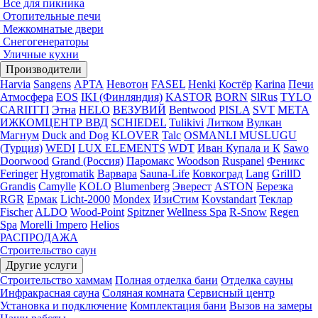
Все для пикника
Отопительные печи
Межкомнатые двери
Снегогенераторы
Уличные кухни
Производители
Harvia
Sangens
АРТА
Невотон
FASEL
Henki
Костёр
Karina
Печи
Атмосфера
EOS
IKI (Финляндия)
KASTOR
BORN
SlRus
TYLO
CARIITTI
Этна
HELO
ВЕЗУВИЙ
Bentwood
PISLA
SVT
МЕТА
ИЖКОМЦЕНТР ВВД
SCHIEDEL
Tulikivi
Литком
Вулкан
Магнум
Duck and Dog
KLOVER
Talc
OSMANLI MUSLUGU
(Турция)
WEDI
LUX ELEMENTS
WDT
Иван Купала и К
Sawo
Doorwood
Grand (Россия)
Паромакс
Woodson
Ruspanel
Феникс
Feringer
Hygromatik
Варвара
Sauna-Life
Ковкоград
Lang
GrillD
Grandis
Camylle
KOLO
Blumenberg
Эверест
ASTON
Березка
RGR
Ермак
Licht-2000
Mondex
ИзиСтим
Kovstandart
Теклар
Fischer
ALDO
Wood-Point
Spitzner
Wellness Spa
R-Snow
Regen
Spa
Morelli Impero
Helios
РАСПРОДАЖА
Строительство саун
Другие услуги
Строительство хаммам
Полная отделка бани
Отделка сауны
Инфракрасная сауна
Соляная комната
Сервисный центр
Установка и подключение
Комплектация бани
Вызов на замеры