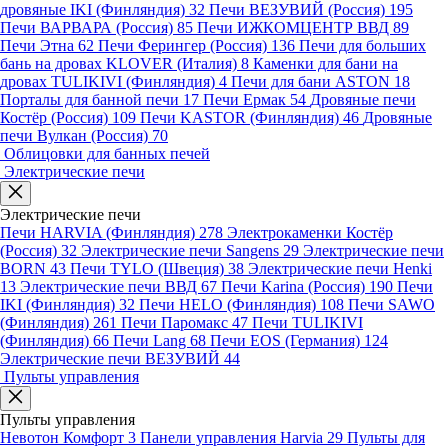
дровяные IKI (Финляндия)
32
Печи ВЕЗУВИЙ (Россия)
195
Печи ВАРВАРА (Россия)
85
Печи ИЖКОМЦЕНТР ВВД
89
Печи Этна
62
Печи Ферингер (Россия)
136
Печи для больших
бань на дровах KLOVER (Италия)
8
Каменки для бани на
дровах TULIKIVI (Финляндия)
4
Печи для бани ASTON
18
Порталы для банной печи
17
Печи Ермак
54
Дровяные печи
Костёр (Россия)
109
Печи KASTOR (Финляндия)
46
Дровяные
печи Вулкан (Россия)
70
Облицовки для банных печей
Электрические печи
Электрические печи
Печи HARVIA (Финляндия)
278
Электрокаменки Костёр
(Россия)
32
Электрические печи Sangens
29
Электрические печи
BORN
43
Печи TYLO (Швеция)
38
Электрические печи Henki
13
Электрические печи ВВД
67
Печи Karina (Россия)
190
Печи
IKI (Финляндия)
32
Печи HELO (Финляндия)
108
Печи SAWO
(Финляндия)
261
Печи Паромакс
47
Печи TULIKIVI
(Финляндия)
66
Печи Lang
68
Печи EOS (Германия)
124
Электрические печи ВЕЗУВИЙ
44
Пульты управления
Пульты управления
Невотон Комфорт
3
Панели управления Harvia
29
Пульты для