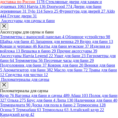
доставка по России
1178
Стеклянные двери для хамам и
душевых
1063
Harvia
136
Doorwood
774
Двери для бани
деревянные
31
Tylo
114
Sawo
25
Фурнитура для дверей
27
Aldo
444
Глухие двери
31
Аксессуары для сауны и бани
Аксессуары для сауны и бани
Термометры с выносной панелью
4
Обливное устройство
98
Шайка для бани
45
Запарник для веника
29
Ведро для бани
13
Ковши и черпаки
46
Килты для бани мужские
37
Изделия из
войлока
13
Вешалка в баню
29
Прочие аксессуары
39
Аксессуары Harvia Legend
22
Ушат для бани
23
Гигрометры для
бани
64
Термометры
56
Песочные часы для бани
29
Подголовник для бани
37
Коврик для бани
20
Веники для бани
5
Ароматизатор для бани
382
Масло для бани
72
Травы для бани
12
Средства для чистки
12
Пиломатериалы для сауны
Пиломатериалы для сауны
Кедр
76
Вагонка для бани и сауны
489
Абаш
103
Полок для бани
327
Ольха
275
Брус для бани
4
Липа
130
Наличники для бани
40
Терморадиата
90
Доска для пола в баню
2
Термоосина
128
Осина
9
Термоабаш
63
Термоольха
63
Алтайский кедр
22
Канадский кедр
42