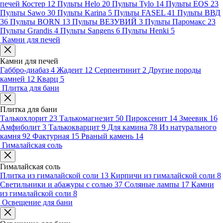
печей Костер
12
Пульты Helo
20
Пульты Tylo
14
Пульты EOS
23
Пульты Sawo
30
Пульты Karina
5
Пульты FASEL
41
Пульты ВВД
36
Пульты BORN
13
Пульты ВЕЗУВИЙ
3
Пульты Паромакс
23
Пульты Grandis
4
Пульты Sangens
6
Пульты Henki
5
Камни для печей
Камни для печей
Габбро-диабаз
4
Жадеит
12
Серпентинит
2
Другие породы
камней
12
Кварц
5
Плитка для бани
Плитка для бани
Талькохлорит
23
Талькомагнезит
50
Пироксенит
14
Змеевик
16
Амфиболит
3
Талькокварцит
9
Для камина
78
Из натурального
камня
92
Фактурная
15
Рваный камень
14
Гималайская соль
Гималайская соль
Плитка из гималайской соли
13
Кирпичи из гималайской соли
8
Светильники и абажуры с солью
37
Соляные лампы
17
Камни
из гималайской соли
8
Освещение для бани