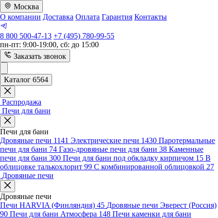
Москва
О компании
Доставка
Оплата
Гарантия
Контакты
8 800 500-47-13
+7 (495) 780-99-55
пн-пт: 9:00-19:00, сб: до 15:00
Заказать звонок
Каталог 6564
Распродажа
Печи для бани
Печи для бани
Дровяные печи
1141
Электрические печи
1430
Паротермальные
печи для бани
74
Газо-дровяные печи для бани
38
Каменные
печи для бани
300
Печи для бани под обкладку кирпичом
15
В
облицовке талькохлорит
99
С комбинированной облицовкой
27
Дровяные печи
Дровяные печи
Печи HARVIA (Финляндия)
45
Дровяные печи Эверест (Россия)
90
Печи для бани Атмосфера
148
Печи каменки для бани