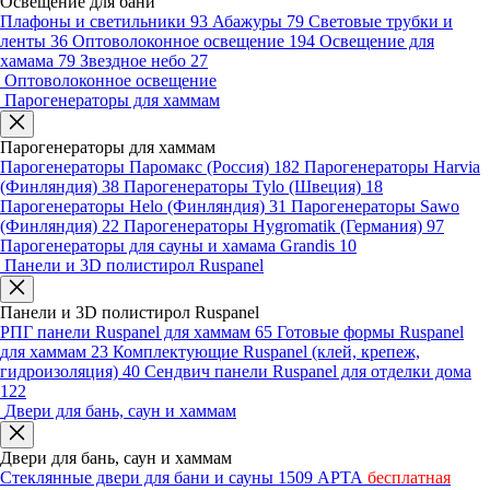
Освещение для бани
Плафоны и светильники
93
Абажуры
79
Световые трубки и
ленты
36
Оптоволоконное освещение
194
Освещение для
хамама
79
Звездное небо
27
Оптоволоконное освещение
Парогенераторы для хаммам
Парогенераторы для хаммам
Парогенераторы Паромакс (Россия)
182
Парогенераторы Harvia
(Финляндия)
38
Парогенераторы Tylo (Швеция)
18
Парогенераторы Helo (Финляндия)
31
Парогенераторы Sawo
(Финляндия)
22
Парогенераторы Hygromatik (Германия)
97
Парогенераторы для сауны и хамама Grandis
10
Панели и 3D полистирол Ruspanel
Панели и 3D полистирол Ruspanel
РПГ панели Ruspanel для хаммам
65
Готовые формы Ruspanel
для хаммам
23
Комплектующие Ruspanel (клей, крепеж,
гидроизоляция)
40
Сендвич панели Ruspanel для отделки дома
122
Двери для бань, саун и хаммам
Двери для бань, саун и хаммам
Стеклянные двери для бани и сауны
1509
АРТА
бесплатная