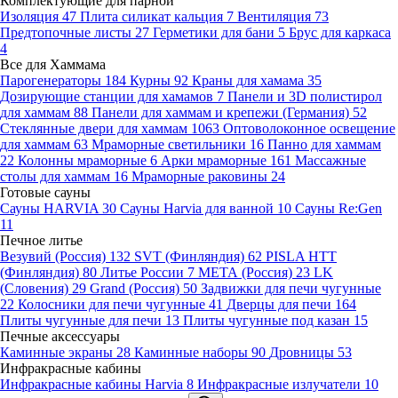
Комплектующие для парной
Изоляция
47
Плита силикат кальция
7
Вентиляция
73
Предтопочные листы
27
Герметики для бани
5
Брус для каркаса
4
Все для Хаммама
Парогенераторы
184
Курны
92
Краны для хамама
35
Дозирующие станции для хамамов
7
Панели и 3D полистирол
для хаммам
88
Панели для хаммам и крепежи (Германия)
52
Стеклянные двери для хаммам
1063
Оптоволоконное освещение
для хаммам
63
Мраморные светильники
16
Панно для хаммам
22
Колонны мраморные
6
Арки мраморные
161
Массажные
столы для хаммам
16
Мраморные раковины
24
Готовые сауны
Сауны HARVIA
30
Сауны Harvia для ванной
10
Сауны Re:Gen
11
Печное литье
Везувий (Россия)
132
SVT (Финляндия)
62
PISLA HTT
(Финляндия)
80
Литье России
7
МЕТА (Россия)
23
LK
(Словения)
29
Grand (Россия)
50
Задвижки для печи чугунные
22
Колосники для печи чугунные
41
Дверцы для печи
164
Плиты чугунные для печи
13
Плиты чугунные под казан
15
Печные аксессуары
Каминные экраны
28
Каминные наборы
90
Дровницы
53
Инфракрасные кабины
Инфракрасные кабины Harvia
8
Инфракрасные излучатели
10