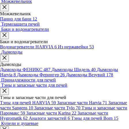
Можжевельник
Можжевельник
Панно для бани
12
Термозащита печей
Баки и водонагреватели
Баки и водонагреватели
Водонагреватели HARVIA
6
Из нержавейки
53
Дымоходы
Дымоходы
Дымоходы ФЕНИКС
487
Дымоходы Шидель
40
Дымоходы
Harvia
8
Дымоходы Ферингер
26
Дымоходы Везувий
178
Принадлежности для печей
Тэны и запасные части для печей
Тэны и запасные части для печей
Тэны для печей HARVIA
59
Запасные части Harvia
71
Запасные
части Sangens
10
Запасные части Tylo
70
Тэны и запасные части
Паромакс
59
Запасные части Karina
22
Запасные части
Hygromatik
62
Аналоги запчастей
6
Тэны для печей Born
15
Купели и душевые