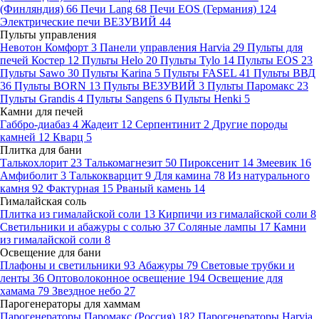
(Финляндия)
66
Печи Lang
68
Печи EOS (Германия)
124
Электрические печи ВЕЗУВИЙ
44
Пульты управления
Невотон Комфорт
3
Панели управления Harvia
29
Пульты для
печей Костер
12
Пульты Helo
20
Пульты Tylo
14
Пульты EOS
23
Пульты Sawo
30
Пульты Karina
5
Пульты FASEL
41
Пульты ВВД
36
Пульты BORN
13
Пульты ВЕЗУВИЙ
3
Пульты Паромакс
23
Пульты Grandis
4
Пульты Sangens
6
Пульты Henki
5
Камни для печей
Габбро-диабаз
4
Жадеит
12
Серпентинит
2
Другие породы
камней
12
Кварц
5
Плитка для бани
Талькохлорит
23
Талькомагнезит
50
Пироксенит
14
Змеевик
16
Амфиболит
3
Талькокварцит
9
Для камина
78
Из натурального
камня
92
Фактурная
15
Рваный камень
14
Гималайская соль
Плитка из гималайской соли
13
Кирпичи из гималайской соли
8
Светильники и абажуры с солью
37
Соляные лампы
17
Камни
из гималайской соли
8
Освещение для бани
Плафоны и светильники
93
Абажуры
79
Световые трубки и
ленты
36
Оптоволоконное освещение
194
Освещение для
хамама
79
Звездное небо
27
Парогенераторы для хаммам
Парогенераторы Паромакс (Россия)
182
Парогенераторы Harvia