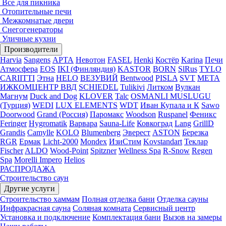
Все для пикника
Отопительные печи
Межкомнатые двери
Снегогенераторы
Уличные кухни
Производители
Harvia
Sangens
АРТА
Невотон
FASEL
Henki
Костёр
Karina
Печи
Атмосфера
EOS
IKI (Финляндия)
KASTOR
BORN
SlRus
TYLO
CARIITTI
Этна
HELO
ВЕЗУВИЙ
Bentwood
PISLA
SVT
МЕТА
ИЖКОМЦЕНТР ВВД
SCHIEDEL
Tulikivi
Литком
Вулкан
Магнум
Duck and Dog
KLOVER
Talc
OSMANLI MUSLUGU
(Турция)
WEDI
LUX ELEMENTS
WDT
Иван Купала и К
Sawo
Doorwood
Grand (Россия)
Паромакс
Woodson
Ruspanel
Феникс
Feringer
Hygromatik
Варвара
Sauna-Life
Ковкоград
Lang
GrillD
Grandis
Camylle
KOLO
Blumenberg
Эверест
ASTON
Березка
RGR
Ермак
Licht-2000
Mondex
ИзиСтим
Kovstandart
Теклар
Fischer
ALDO
Wood-Point
Spitzner
Wellness Spa
R-Snow
Regen
Spa
Morelli Impero
Helios
РАСПРОДАЖА
Строительство саун
Другие услуги
Строительство хаммам
Полная отделка бани
Отделка сауны
Инфракрасная сауна
Соляная комната
Сервисный центр
Установка и подключение
Комплектация бани
Вызов на замеры