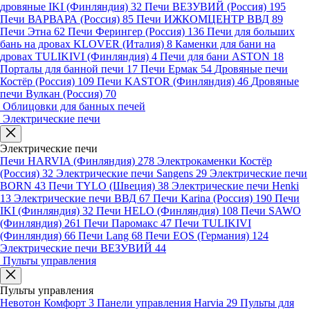
дровяные IKI (Финляндия)
32
Печи ВЕЗУВИЙ (Россия)
195
Печи ВАРВАРА (Россия)
85
Печи ИЖКОМЦЕНТР ВВД
89
Печи Этна
62
Печи Ферингер (Россия)
136
Печи для больших
бань на дровах KLOVER (Италия)
8
Каменки для бани на
дровах TULIKIVI (Финляндия)
4
Печи для бани ASTON
18
Порталы для банной печи
17
Печи Ермак
54
Дровяные печи
Костёр (Россия)
109
Печи KASTOR (Финляндия)
46
Дровяные
печи Вулкан (Россия)
70
Облицовки для банных печей
Электрические печи
Электрические печи
Печи HARVIA (Финляндия)
278
Электрокаменки Костёр
(Россия)
32
Электрические печи Sangens
29
Электрические печи
BORN
43
Печи TYLO (Швеция)
38
Электрические печи Henki
13
Электрические печи ВВД
67
Печи Karina (Россия)
190
Печи
IKI (Финляндия)
32
Печи HELO (Финляндия)
108
Печи SAWO
(Финляндия)
261
Печи Паромакс
47
Печи TULIKIVI
(Финляндия)
66
Печи Lang
68
Печи EOS (Германия)
124
Электрические печи ВЕЗУВИЙ
44
Пульты управления
Пульты управления
Невотон Комфорт
3
Панели управления Harvia
29
Пульты для