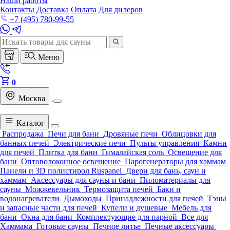
Наши работы
Контакты
Доставка
Оплата
Для дилеров
+7 (495) 780-99-55
Меню
0
Москва
Каталог
Распродажа
Печи для бани
Дровяные печи
Облицовки для
банных печей
Электрические печи
Пульты управления
Камни
для печей
Плитка для бани
Гималайская соль
Освещение для
бани
Оптоволоконное освещение
Парогенераторы для хаммам
Панели и 3D полистирол Ruspanel
Двери для бань, саун и
хаммам
Аксессуары для сауны и бани
Пиломатериалы для
сауны
Можжевельник
Термозащита печей
Баки и
водонагреватели
Дымоходы
Принадлежности для печей
Тэны
и запасные части для печей
Купели и душевые
Мебель для
бани
Окна для бани
Комплектующие для парной
Все для
Хаммама
Готовые сауны
Печное литье
Печные аксессуары