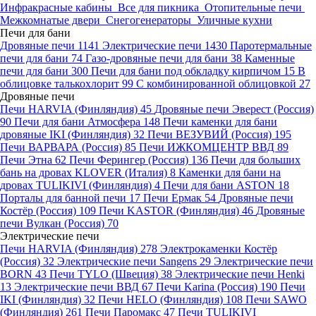
Инфракрасные кабины
Все для пикника
Отопительные печи
Межкомнатые двери
Снегогенераторы
Уличные кухни
Печи для бани
Дровяные печи
1141
Электрические печи
1430
Паротермальные
печи для бани
74
Газо-дровяные печи для бани
38
Каменные
печи для бани
300
Печи для бани под обкладку кирпичом
15
В
облицовке талькохлорит
99
С комбинированной облицовкой
27
Дровяные печи
Печи HARVIA (Финляндия)
45
Дровяные печи Эверест (Россия)
90
Печи для бани Атмосфера
148
Печи каменки для бани
дровяные IKI (Финляндия)
32
Печи ВЕЗУВИЙ (Россия)
195
Печи ВАРВАРА (Россия)
85
Печи ИЖКОМЦЕНТР ВВД
89
Печи Этна
62
Печи Ферингер (Россия)
136
Печи для больших
бань на дровах KLOVER (Италия)
8
Каменки для бани на
дровах TULIKIVI (Финляндия)
4
Печи для бани ASTON
18
Порталы для банной печи
17
Печи Ермак
54
Дровяные печи
Костёр (Россия)
109
Печи KASTOR (Финляндия)
46
Дровяные
печи Вулкан (Россия)
70
Электрические печи
Печи HARVIA (Финляндия)
278
Электрокаменки Костёр
(Россия)
32
Электрические печи Sangens
29
Электрические печи
BORN
43
Печи TYLO (Швеция)
38
Электрические печи Henki
13
Электрические печи ВВД
67
Печи Karina (Россия)
190
Печи
IKI (Финляндия)
32
Печи HELO (Финляндия)
108
Печи SAWO
(Финляндия)
261
Печи Паромакс
47
Печи TULIKIVI