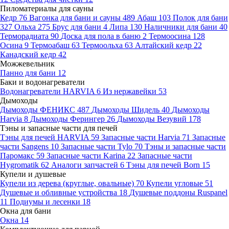
Пиломатериалы для сауны
Кедр
76
Вагонка для бани и сауны
489
Абаш
103
Полок для бани
327
Ольха
275
Брус для бани
4
Липа
130
Наличники для бани
40
Терморадиата
90
Доска для пола в баню
2
Термоосина
128
Осина
9
Термоабаш
63
Термоольха
63
Алтайский кедр
22
Канадский кедр
42
Можжевельник
Панно для бани
12
Баки и водонагреватели
Водонагреватели HARVIA
6
Из нержавейки
53
Дымоходы
Дымоходы ФЕНИКС
487
Дымоходы Шидель
40
Дымоходы
Harvia
8
Дымоходы Ферингер
26
Дымоходы Везувий
178
Тэны и запасные части для печей
Тэны для печей HARVIA
59
Запасные части Harvia
71
Запасные
части Sangens
10
Запасные части Tylo
70
Тэны и запасные части
Паромакс
59
Запасные части Karina
22
Запасные части
Hygromatik
62
Аналоги запчастей
6
Тэны для печей Born
15
Купели и душевые
Купели из дерева (круглые, овальные)
70
Купели угловые
51
Душевые и обливные устройства
18
Душевые поддоны Ruspanel
11
Подиумы и лесенки
18
Окна для бани
Окна
14