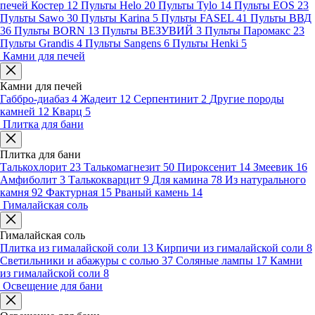
печей Костер
12
Пульты Helo
20
Пульты Tylo
14
Пульты EOS
23
Пульты Sawo
30
Пульты Karina
5
Пульты FASEL
41
Пульты ВВД
36
Пульты BORN
13
Пульты ВЕЗУВИЙ
3
Пульты Паромакс
23
Пульты Grandis
4
Пульты Sangens
6
Пульты Henki
5
Камни для печей
Камни для печей
Габбро-диабаз
4
Жадеит
12
Серпентинит
2
Другие породы
камней
12
Кварц
5
Плитка для бани
Плитка для бани
Талькохлорит
23
Талькомагнезит
50
Пироксенит
14
Змеевик
16
Амфиболит
3
Талькокварцит
9
Для камина
78
Из натурального
камня
92
Фактурная
15
Рваный камень
14
Гималайская соль
Гималайская соль
Плитка из гималайской соли
13
Кирпичи из гималайской соли
8
Светильники и абажуры с солью
37
Соляные лампы
17
Камни
из гималайской соли
8
Освещение для бани