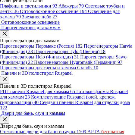
Освещение для бани
Плафоны и светильники
93
Абажуры
79
Световые трубки и
ленты
36
Оптоволоконное освещение
194
Освещение для
хамама
79
Звездное небо
27
Оптоволоконное освещение
Парогенераторы для хаммам
Парогенераторы для хаммам
Парогенераторы Паромакс (Россия)
182
Парогенераторы Harvia
(Финляндия)
38
Парогенераторы Tylo (Швеция)
18
Парогенераторы Helo (Финляндия)
31
Парогенераторы Sawo
(Финляндия)
22
Парогенераторы Hygromatik (Германия)
97
Парогенераторы для сауны и хамама Grandis
10
Панели и 3D полистирол Ruspanel
Панели и 3D полистирол Ruspanel
РПГ панели Ruspanel для хаммам
65
Готовые формы Ruspanel
для хаммам
23
Комплектующие Ruspanel (клей, крепеж,
гидроизоляция)
40
Сендвич панели Ruspanel для отделки дома
122
Двери для бань, саун и хаммам
Двери для бань, саун и хаммам
Стеклянные двери для бани и сауны
1509
АРТА
бесплатная