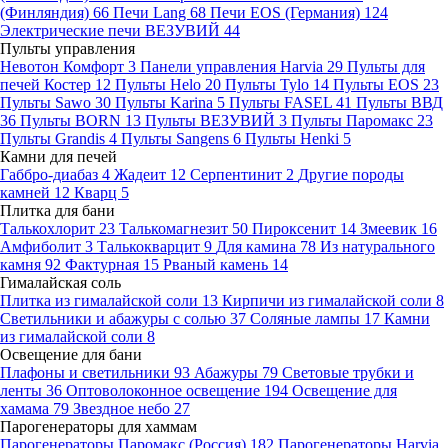
(Финляндия)
66
Печи Lang
68
Печи EOS (Германия)
124
Электрические печи ВЕЗУВИЙ
44
Пульты управления
Невотон Комфорт
3
Панели управления Harvia
29
Пульты для
печей Костер
12
Пульты Helo
20
Пульты Tylo
14
Пульты EOS
23
Пульты Sawo
30
Пульты Karina
5
Пульты FASEL
41
Пульты ВВД
36
Пульты BORN
13
Пульты ВЕЗУВИЙ
3
Пульты Паромакс
23
Пульты Grandis
4
Пульты Sangens
6
Пульты Henki
5
Камни для печей
Габбро-диабаз
4
Жадеит
12
Серпентинит
2
Другие породы
камней
12
Кварц
5
Плитка для бани
Талькохлорит
23
Талькомагнезит
50
Пироксенит
14
Змеевик
16
Амфиболит
3
Талькокварцит
9
Для камина
78
Из натурального
камня
92
Фактурная
15
Рваный камень
14
Гималайская соль
Плитка из гималайской соли
13
Кирпичи из гималайской соли
8
Светильники и абажуры с солью
37
Соляные лампы
17
Камни
из гималайской соли
8
Освещение для бани
Плафоны и светильники
93
Абажуры
79
Световые трубки и
ленты
36
Оптоволоконное освещение
194
Освещение для
хамама
79
Звездное небо
27
Парогенераторы для хаммам
Парогенераторы Паромакс (Россия)
182
Парогенераторы Harvia