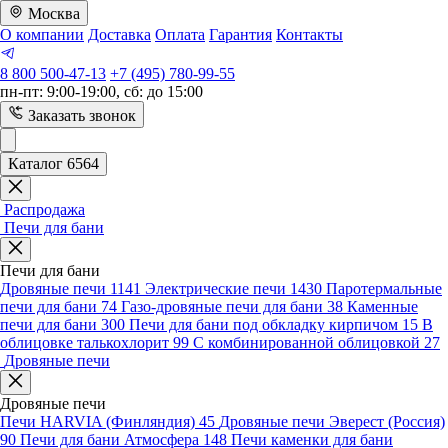
Москва
О компании
Доставка
Оплата
Гарантия
Контакты
8 800 500-47-13
+7 (495) 780-99-55
пн-пт: 9:00-19:00, сб: до 15:00
Заказать звонок
Каталог 6564
Распродажа
Печи для бани
Печи для бани
Дровяные печи
1141
Электрические печи
1430
Паротермальные
печи для бани
74
Газо-дровяные печи для бани
38
Каменные
печи для бани
300
Печи для бани под обкладку кирпичом
15
В
облицовке талькохлорит
99
С комбинированной облицовкой
27
Дровяные печи
Дровяные печи
Печи HARVIA (Финляндия)
45
Дровяные печи Эверест (Россия)
90
Печи для бани Атмосфера
148
Печи каменки для бани