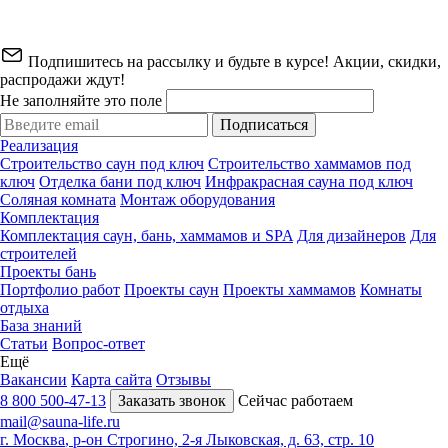
Подпишитесь на рассылку и будьте в курсе! Акции, скидки,
распродажи ждут!
Не заполняйте это поле
Подписаться
Реализация
Строительство саун под ключ
Строительство хаммамов под
ключ
Отделка бани под ключ
Инфракрасная сауна под ключ
Соляная комната
Монтаж оборудования
Комплектация
Комплектация саун, бань, хаммамов и SPA
Для дизайнеров
Для
строителей
Проекты бань
Портфолио работ
Проекты саун
Проекты хаммамов
Комнаты
отдыха
База знаний
Статьи
Вопрос-ответ
Ещё
Вакансии
Карта сайта
Отзывы
8 800 500-47-13
Заказать звонок
Сейчас работаем
mail@sauna-life.ru
г. Москва
,
р-он Строгино, 2-я Лыковская, д. 63, стр. 10