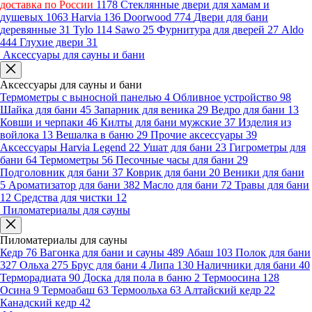
доставка по России
1178
Стеклянные двери для хамам и
душевых
1063
Harvia
136
Doorwood
774
Двери для бани
деревянные
31
Tylo
114
Sawo
25
Фурнитура для дверей
27
Aldo
444
Глухие двери
31
Аксессуары для сауны и бани
Аксессуары для сауны и бани
Термометры с выносной панелью
4
Обливное устройство
98
Шайка для бани
45
Запарник для веника
29
Ведро для бани
13
Ковши и черпаки
46
Килты для бани мужские
37
Изделия из
войлока
13
Вешалка в баню
29
Прочие аксессуары
39
Аксессуары Harvia Legend
22
Ушат для бани
23
Гигрометры для
бани
64
Термометры
56
Песочные часы для бани
29
Подголовник для бани
37
Коврик для бани
20
Веники для бани
5
Ароматизатор для бани
382
Масло для бани
72
Травы для бани
12
Средства для чистки
12
Пиломатериалы для сауны
Пиломатериалы для сауны
Кедр
76
Вагонка для бани и сауны
489
Абаш
103
Полок для бани
327
Ольха
275
Брус для бани
4
Липа
130
Наличники для бани
40
Терморадиата
90
Доска для пола в баню
2
Термоосина
128
Осина
9
Термоабаш
63
Термоольха
63
Алтайский кедр
22
Канадский кедр
42