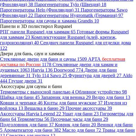
(Финляндия)
38
Парогенераторы Tylo (Швеция)
18
Парогенераторы Helo (Финляндия)
31
Парогенераторы Sawo
(Финляндия)
22
Парогенераторы Hygromatik (Германия)
97
Парогенераторы для сауны и хамама Grandis
10
Панели и 3D полистирол Ruspanel
РПГ панели Ruspanel для хаммам
65
Готовые формы Ruspanel
для хаммам
23
Комплектующие Ruspanel (клей, крепеж,
гидроизоляция)
40
Сендвич панели Ruspanel для отделки дома
122
Двери для бань, саун и хаммам
Стеклянные двери для бани и сауны
1509
АРТА
бесплатная
доставка по России
1178
Стеклянные двери для хамам и
душевых
1063
Harvia
136
Doorwood
774
Двери для бани
деревянные
31
Tylo
114
Sawo
25
Фурнитура для дверей
27
Aldo
444
Глухие двери
31
Аксессуары для сауны и бани
Термометры с выносной панелью
4
Обливное устройство
98
Шайка для бани
45
Запарник для веника
29
Ведро для бани
13
Ковши и черпаки
46
Килты для бани мужские
37
Изделия из
войлока
13
Вешалка в баню
29
Прочие аксессуары
39
Аксессуары Harvia Legend
22
Ушат для бани
23
Гигрометры для
бани
64
Термометры
56
Песочные часы для бани
29
Подголовник для бани
37
Коврик для бани
20
Веники для бани
5
Ароматизатор для бани
382
Масло для бани
72
Травы для бани
12
Средства для чистки
12