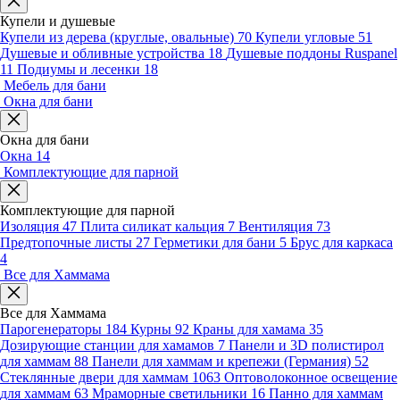
Купели и душевые
Купели из дерева (круглые, овальные)
70
Купели угловые
51
Душевые и обливные устройства
18
Душевые поддоны Ruspanel
11
Подиумы и лесенки
18
Мебель для бани
Окна для бани
Окна для бани
Окна
14
Комплектующие для парной
Комплектующие для парной
Изоляция
47
Плита силикат кальция
7
Вентиляция
73
Предтопочные листы
27
Герметики для бани
5
Брус для каркаса
4
Все для Хаммама
Все для Хаммама
Парогенераторы
184
Курны
92
Краны для хамама
35
Дозирующие станции для хамамов
7
Панели и 3D полистирол
для хаммам
88
Панели для хаммам и крепежи (Германия)
52
Стеклянные двери для хаммам
1063
Оптоволоконное освещение
для хаммам
63
Мраморные светильники
16
Панно для хаммам