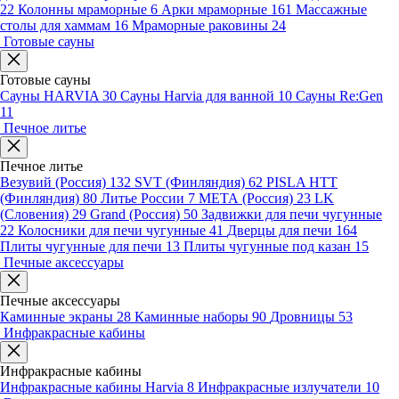
22
Колонны мраморные
6
Арки мраморные
161
Массажные
столы для хаммам
16
Мраморные раковины
24
Готовые сауны
Готовые сауны
Сауны HARVIA
30
Сауны Harvia для ванной
10
Сауны Re:Gen
11
Печное литье
Печное литье
Везувий (Россия)
132
SVT (Финляндия)
62
PISLA HTT
(Финляндия)
80
Литье России
7
МЕТА (Россия)
23
LK
(Словения)
29
Grand (Россия)
50
Задвижки для печи чугунные
22
Колосники для печи чугунные
41
Дверцы для печи
164
Плиты чугунные для печи
13
Плиты чугунные под казан
15
Печные аксессуары
Печные аксессуары
Каминные экраны
28
Каминные наборы
90
Дровницы
53
Инфракрасные кабины
Инфракрасные кабины
Инфракрасные кабины Harvia
8
Инфракрасные излучатели
10