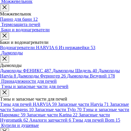
Можжевельник
Можжевельник
Панно для бани
12
Термозащита печей
Баки и водонагреватели
Баки и водонагреватели
Водонагреватели HARVIA
6
Из нержавейки
53
Дымоходы
Дымоходы
Дымоходы ФЕНИКС
487
Дымоходы Шидель
40
Дымоходы
Harvia
8
Дымоходы Ферингер
26
Дымоходы Везувий
178
Принадлежности для печей
Тэны и запасные части для печей
Тэны и запасные части для печей
Тэны для печей HARVIA
59
Запасные части Harvia
71
Запасные
части Sangens
10
Запасные части Tylo
70
Тэны и запасные части
Паромакс
59
Запасные части Karina
22
Запасные части
Hygromatik
62
Аналоги запчастей
6
Тэны для печей Born
15
Купели и душевые