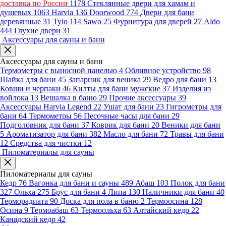
доставка по России
1178
Стеклянные двери для хамам и
душевых
1063
Harvia
136
Doorwood
774
Двери для бани
деревянные
31
Tylo
114
Sawo
25
Фурнитура для дверей
27
Aldo
444
Глухие двери
31
Аксессуары для сауны и бани
Аксессуары для сауны и бани
Термометры с выносной панелью
4
Обливное устройство
98
Шайка для бани
45
Запарник для веника
29
Ведро для бани
13
Ковши и черпаки
46
Килты для бани мужские
37
Изделия из
войлока
13
Вешалка в баню
29
Прочие аксессуары
39
Аксессуары Harvia Legend
22
Ушат для бани
23
Гигрометры для
бани
64
Термометры
56
Песочные часы для бани
29
Подголовник для бани
37
Коврик для бани
20
Веники для бани
5
Ароматизатор для бани
382
Масло для бани
72
Травы для бани
12
Средства для чистки
12
Пиломатериалы для сауны
Пиломатериалы для сауны
Кедр
76
Вагонка для бани и сауны
489
Абаш
103
Полок для бани
327
Ольха
275
Брус для бани
4
Липа
130
Наличники для бани
40
Терморадиата
90
Доска для пола в баню
2
Термоосина
128
Осина
9
Термоабаш
63
Термоольха
63
Алтайский кедр
22
Канадский кедр
42