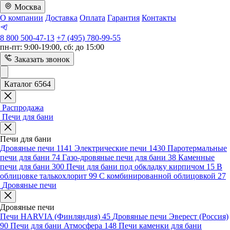
Москва
О компании
Доставка
Оплата
Гарантия
Контакты
8 800 500-47-13
+7 (495) 780-99-55
пн-пт: 9:00-19:00, сб: до 15:00
Заказать звонок
Каталог 6564
Распродажа
Печи для бани
Печи для бани
Дровяные печи
1141
Электрические печи
1430
Паротермальные
печи для бани
74
Газо-дровяные печи для бани
38
Каменные
печи для бани
300
Печи для бани под обкладку кирпичом
15
В
облицовке талькохлорит
99
С комбинированной облицовкой
27
Дровяные печи
Дровяные печи
Печи HARVIA (Финляндия)
45
Дровяные печи Эверест (Россия)
90
Печи для бани Атмосфера
148
Печи каменки для бани