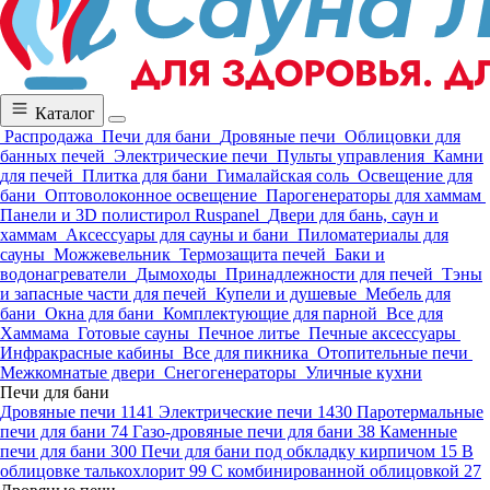
Каталог
Распродажа
Печи для бани
Дровяные печи
Облицовки для
банных печей
Электрические печи
Пульты управления
Камни
для печей
Плитка для бани
Гималайская соль
Освещение для
бани
Оптоволоконное освещение
Парогенераторы для хаммам
Панели и 3D полистирол Ruspanel
Двери для бань, саун и
хаммам
Аксессуары для сауны и бани
Пиломатериалы для
сауны
Можжевельник
Термозащита печей
Баки и
водонагреватели
Дымоходы
Принадлежности для печей
Тэны
и запасные части для печей
Купели и душевые
Мебель для
бани
Окна для бани
Комплектующие для парной
Все для
Хаммама
Готовые сауны
Печное литье
Печные аксессуары
Инфракрасные кабины
Все для пикника
Отопительные печи
Межкомнатые двери
Снегогенераторы
Уличные кухни
Печи для бани
Дровяные печи
1141
Электрические печи
1430
Паротермальные
печи для бани
74
Газо-дровяные печи для бани
38
Каменные
печи для бани
300
Печи для бани под обкладку кирпичом
15
В
облицовке талькохлорит
99
С комбинированной облицовкой
27