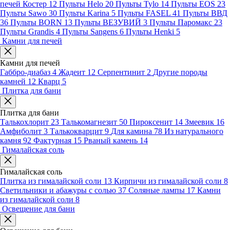
печей Костер
12
Пульты Helo
20
Пульты Tylo
14
Пульты EOS
23
Пульты Sawo
30
Пульты Karina
5
Пульты FASEL
41
Пульты ВВД
36
Пульты BORN
13
Пульты ВЕЗУВИЙ
3
Пульты Паромакс
23
Пульты Grandis
4
Пульты Sangens
6
Пульты Henki
5
Камни для печей
Камни для печей
Габбро-диабаз
4
Жадеит
12
Серпентинит
2
Другие породы
камней
12
Кварц
5
Плитка для бани
Плитка для бани
Талькохлорит
23
Талькомагнезит
50
Пироксенит
14
Змеевик
16
Амфиболит
3
Талькокварцит
9
Для камина
78
Из натурального
камня
92
Фактурная
15
Рваный камень
14
Гималайская соль
Гималайская соль
Плитка из гималайской соли
13
Кирпичи из гималайской соли
8
Светильники и абажуры с солью
37
Соляные лампы
17
Камни
из гималайской соли
8
Освещение для бани