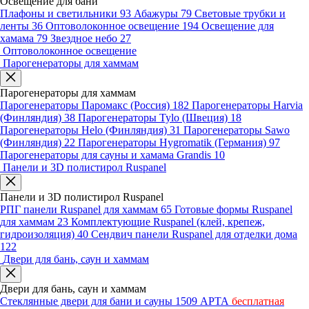
Освещение для бани
Плафоны и светильники
93
Абажуры
79
Световые трубки и
ленты
36
Оптоволоконное освещение
194
Освещение для
хамама
79
Звездное небо
27
Оптоволоконное освещение
Парогенераторы для хаммам
Парогенераторы для хаммам
Парогенераторы Паромакс (Россия)
182
Парогенераторы Harvia
(Финляндия)
38
Парогенераторы Tylo (Швеция)
18
Парогенераторы Helo (Финляндия)
31
Парогенераторы Sawo
(Финляндия)
22
Парогенераторы Hygromatik (Германия)
97
Парогенераторы для сауны и хамама Grandis
10
Панели и 3D полистирол Ruspanel
Панели и 3D полистирол Ruspanel
РПГ панели Ruspanel для хаммам
65
Готовые формы Ruspanel
для хаммам
23
Комплектующие Ruspanel (клей, крепеж,
гидроизоляция)
40
Сендвич панели Ruspanel для отделки дома
122
Двери для бань, саун и хаммам
Двери для бань, саун и хаммам
Стеклянные двери для бани и сауны
1509
АРТА
бесплатная