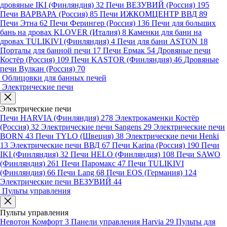
дровяные IKI (Финляндия)
32
Печи ВЕЗУВИЙ (Россия)
195
Печи ВАРВАРА (Россия)
85
Печи ИЖКОМЦЕНТР ВВД
89
Печи Этна
62
Печи Ферингер (Россия)
136
Печи для больших
бань на дровах KLOVER (Италия)
8
Каменки для бани на
дровах TULIKIVI (Финляндия)
4
Печи для бани ASTON
18
Порталы для банной печи
17
Печи Ермак
54
Дровяные печи
Костёр (Россия)
109
Печи KASTOR (Финляндия)
46
Дровяные
печи Вулкан (Россия)
70
Облицовки для банных печей
Электрические печи
Электрические печи
Печи HARVIA (Финляндия)
278
Электрокаменки Костёр
(Россия)
32
Электрические печи Sangens
29
Электрические печи
BORN
43
Печи TYLO (Швеция)
38
Электрические печи Henki
13
Электрические печи ВВД
67
Печи Karina (Россия)
190
Печи
IKI (Финляндия)
32
Печи HELO (Финляндия)
108
Печи SAWO
(Финляндия)
261
Печи Паромакс
47
Печи TULIKIVI
(Финляндия)
66
Печи Lang
68
Печи EOS (Германия)
124
Электрические печи ВЕЗУВИЙ
44
Пульты управления
Пульты управления
Невотон Комфорт
3
Панели управления Harvia
29
Пульты для