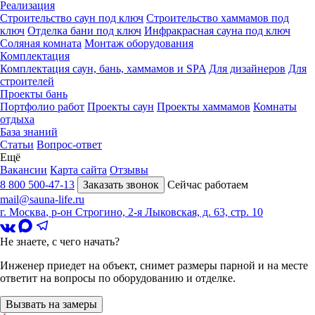
Реализация
Строительство саун под ключ
Строительство хаммамов под
ключ
Отделка бани под ключ
Инфракрасная сауна под ключ
Соляная комната
Монтаж оборудования
Комплектация
Комплектация саун, бань, хаммамов и SPA
Для дизайнеров
Для
строителей
Проекты бань
Портфолио работ
Проекты саун
Проекты хаммамов
Комнаты
отдыха
База знаний
Статьи
Вопрос-ответ
Ещё
Вакансии
Карта сайта
Отзывы
8 800 500-47-13
Заказать звонок
Сейчас работаем
mail@sauna-life.ru
г. Москва
,
р-он Строгино, 2-я Лыковская, д. 63, стр. 10
Не знаете, с чего начать?
Инженер приедет на объект, снимет размеры парной и на месте
ответит на вопросы по оборудованию и отделке.
Вызвать на замеры