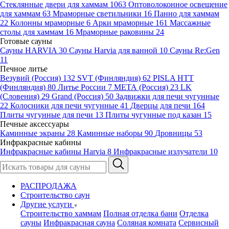
Стеклянные двери для хаммам
1063
Оптоволоконное освещение
для хаммам
63
Мраморные светильники
16
Панно для хаммам
22
Колонны мраморные
6
Арки мраморные
161
Массажные
столы для хаммам
16
Мраморные раковины
24
Готовые сауны
Сауны HARVIA
30
Сауны Harvia для ванной
10
Сауны Re:Gen
11
Печное литье
Везувий (Россия)
132
SVT (Финляндия)
62
PISLA HTT
(Финляндия)
80
Литье России
7
МЕТА (Россия)
23
LK
(Словения)
29
Grand (Россия)
50
Задвижки для печи чугунные
22
Колосники для печи чугунные
41
Дверцы для печи
164
Плиты чугунные для печи
13
Плиты чугунные под казан
15
Печные аксессуары
Каминные экраны
28
Каминные наборы
90
Дровницы
53
Инфракрасные кабины
Инфракрасные кабины Harvia
8
Инфракрасные излучатели
10
РАСПРОДАЖА
Строительство саун
Другие услуги
Строительство хаммам
Полная отделка бани
Отделка
сауны
Инфракрасная сауна
Соляная комната
Сервисный