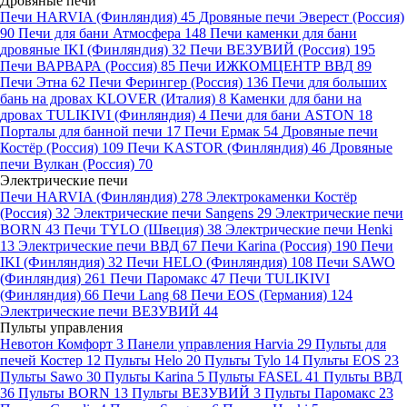
Дровяные печи
Печи HARVIA (Финляндия)
45
Дровяные печи Эверест (Россия)
90
Печи для бани Атмосфера
148
Печи каменки для бани
дровяные IKI (Финляндия)
32
Печи ВЕЗУВИЙ (Россия)
195
Печи ВАРВАРА (Россия)
85
Печи ИЖКОМЦЕНТР ВВД
89
Печи Этна
62
Печи Ферингер (Россия)
136
Печи для больших
бань на дровах KLOVER (Италия)
8
Каменки для бани на
дровах TULIKIVI (Финляндия)
4
Печи для бани ASTON
18
Порталы для банной печи
17
Печи Ермак
54
Дровяные печи
Костёр (Россия)
109
Печи KASTOR (Финляндия)
46
Дровяные
печи Вулкан (Россия)
70
Электрические печи
Печи HARVIA (Финляндия)
278
Электрокаменки Костёр
(Россия)
32
Электрические печи Sangens
29
Электрические печи
BORN
43
Печи TYLO (Швеция)
38
Электрические печи Henki
13
Электрические печи ВВД
67
Печи Karina (Россия)
190
Печи
IKI (Финляндия)
32
Печи HELO (Финляндия)
108
Печи SAWO
(Финляндия)
261
Печи Паромакс
47
Печи TULIKIVI
(Финляндия)
66
Печи Lang
68
Печи EOS (Германия)
124
Электрические печи ВЕЗУВИЙ
44
Пульты управления
Невотон Комфорт
3
Панели управления Harvia
29
Пульты для
печей Костер
12
Пульты Helo
20
Пульты Tylo
14
Пульты EOS
23
Пульты Sawo
30
Пульты Karina
5
Пульты FASEL
41
Пульты ВВД
36
Пульты BORN
13
Пульты ВЕЗУВИЙ
3
Пульты Паромакс
23