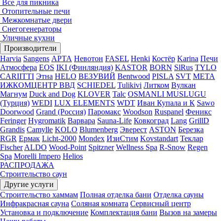
Все для пикника
Отопительные печи
Межкомнатые двери
Снегогенераторы
Уличные кухни
Производители
Harvia
Sangens
АРТА
Невотон
FASEL
Henki
Костёр
Karina
Печи
Атмосфера
EOS
IKI (Финляндия)
KASTOR
BORN
SlRus
TYLO
CARIITTI
Этна
HELO
ВЕЗУВИЙ
Bentwood
PISLA
SVT
МЕТА
ИЖКОМЦЕНТР ВВД
SCHIEDEL
Tulikivi
Литком
Вулкан
Магнум
Duck and Dog
KLOVER
Talc
OSMANLI MUSLUGU
(Турция)
WEDI
LUX ELEMENTS
WDT
Иван Купала и К
Sawo
Doorwood
Grand (Россия)
Паромакс
Woodson
Ruspanel
Феникс
Feringer
Hygromatik
Варвара
Sauna-Life
Ковкоград
Lang
GrillD
Grandis
Camylle
KOLO
Blumenberg
Эверест
ASTON
Березка
RGR
Ермак
Licht-2000
Mondex
ИзиСтим
Kovstandart
Теклар
Fischer
ALDO
Wood-Point
Spitzner
Wellness Spa
R-Snow
Regen
Spa
Morelli Impero
Helios
РАСПРОДАЖА
Строительство саун
Другие услуги
Строительство хаммам
Полная отделка бани
Отделка сауны
Инфракрасная сауна
Соляная комната
Сервисный центр
Установка и подключение
Комплектация бани
Вызов на замеры