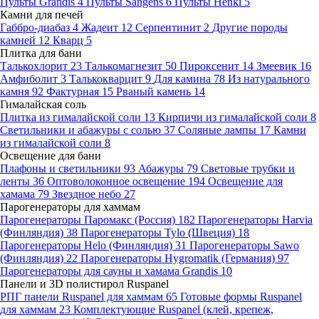
Пульты Grandis
4
Пульты Sangens
6
Пульты Henki
5
Камни для печей
Габбро-диабаз
4
Жадеит
12
Серпентинит
2
Другие породы
камней
12
Кварц
5
Плитка для бани
Талькохлорит
23
Талькомагнезит
50
Пироксенит
14
Змеевик
16
Амфиболит
3
Талькокварцит
9
Для камина
78
Из натурального
камня
92
Фактурная
15
Рваный камень
14
Гималайская соль
Плитка из гималайской соли
13
Кирпичи из гималайской соли
8
Светильники и абажуры с солью
37
Соляные лампы
17
Камни
из гималайской соли
8
Освещение для бани
Плафоны и светильники
93
Абажуры
79
Световые трубки и
ленты
36
Оптоволоконное освещение
194
Освещение для
хамама
79
Звездное небо
27
Парогенераторы для хаммам
Парогенераторы Паромакс (Россия)
182
Парогенераторы Harvia
(Финляндия)
38
Парогенераторы Tylo (Швеция)
18
Парогенераторы Helo (Финляндия)
31
Парогенераторы Sawo
(Финляндия)
22
Парогенераторы Hygromatik (Германия)
97
Парогенераторы для сауны и хамама Grandis
10
Панели и 3D полистирол Ruspanel
РПГ панели Ruspanel для хаммам
65
Готовые формы Ruspanel
для хаммам
23
Комплектующие Ruspanel (клей, крепеж,