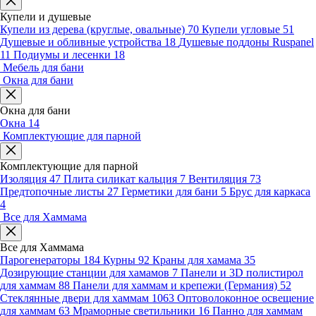
Купели и душевые
Купели из дерева (круглые, овальные)
70
Купели угловые
51
Душевые и обливные устройства
18
Душевые поддоны Ruspanel
11
Подиумы и лесенки
18
Мебель для бани
Окна для бани
Окна для бани
Окна
14
Комплектующие для парной
Комплектующие для парной
Изоляция
47
Плита силикат кальция
7
Вентиляция
73
Предтопочные листы
27
Герметики для бани
5
Брус для каркаса
4
Все для Хаммама
Все для Хаммама
Парогенераторы
184
Курны
92
Краны для хамама
35
Дозирующие станции для хамамов
7
Панели и 3D полистирол
для хаммам
88
Панели для хаммам и крепежи (Германия)
52
Стеклянные двери для хаммам
1063
Оптоволоконное освещение
для хаммам
63
Мраморные светильники
16
Панно для хаммам