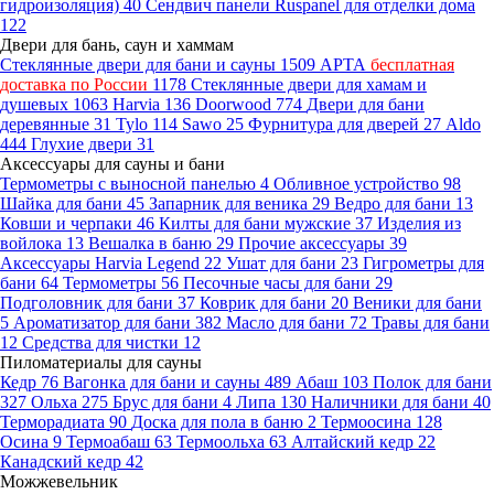
гидроизоляция)
40
Сендвич панели Ruspanel для отделки дома
122
Двери для бань, саун и хаммам
Стеклянные двери для бани и сауны
1509
АРТА
бесплатная
доставка по России
1178
Стеклянные двери для хамам и
душевых
1063
Harvia
136
Doorwood
774
Двери для бани
деревянные
31
Tylo
114
Sawo
25
Фурнитура для дверей
27
Aldo
444
Глухие двери
31
Аксессуары для сауны и бани
Термометры с выносной панелью
4
Обливное устройство
98
Шайка для бани
45
Запарник для веника
29
Ведро для бани
13
Ковши и черпаки
46
Килты для бани мужские
37
Изделия из
войлока
13
Вешалка в баню
29
Прочие аксессуары
39
Аксессуары Harvia Legend
22
Ушат для бани
23
Гигрометры для
бани
64
Термометры
56
Песочные часы для бани
29
Подголовник для бани
37
Коврик для бани
20
Веники для бани
5
Ароматизатор для бани
382
Масло для бани
72
Травы для бани
12
Средства для чистки
12
Пиломатериалы для сауны
Кедр
76
Вагонка для бани и сауны
489
Абаш
103
Полок для бани
327
Ольха
275
Брус для бани
4
Липа
130
Наличники для бани
40
Терморадиата
90
Доска для пола в баню
2
Термоосина
128
Осина
9
Термоабаш
63
Термоольха
63
Алтайский кедр
22
Канадский кедр
42
Можжевельник