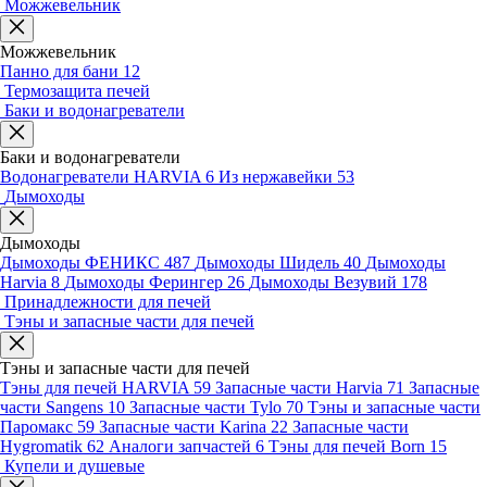
Можжевельник
Можжевельник
Панно для бани
12
Термозащита печей
Баки и водонагреватели
Баки и водонагреватели
Водонагреватели HARVIA
6
Из нержавейки
53
Дымоходы
Дымоходы
Дымоходы ФЕНИКС
487
Дымоходы Шидель
40
Дымоходы
Harvia
8
Дымоходы Ферингер
26
Дымоходы Везувий
178
Принадлежности для печей
Тэны и запасные части для печей
Тэны и запасные части для печей
Тэны для печей HARVIA
59
Запасные части Harvia
71
Запасные
части Sangens
10
Запасные части Tylo
70
Тэны и запасные части
Паромакс
59
Запасные части Karina
22
Запасные части
Hygromatik
62
Аналоги запчастей
6
Тэны для печей Born
15
Купели и душевые