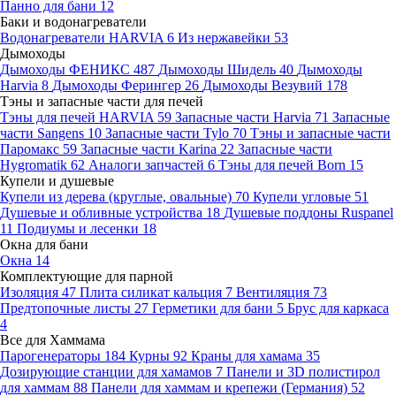
Панно для бани
12
Баки и водонагреватели
Водонагреватели HARVIA
6
Из нержавейки
53
Дымоходы
Дымоходы ФЕНИКС
487
Дымоходы Шидель
40
Дымоходы
Harvia
8
Дымоходы Ферингер
26
Дымоходы Везувий
178
Тэны и запасные части для печей
Тэны для печей HARVIA
59
Запасные части Harvia
71
Запасные
части Sangens
10
Запасные части Tylo
70
Тэны и запасные части
Паромакс
59
Запасные части Karina
22
Запасные части
Hygromatik
62
Аналоги запчастей
6
Тэны для печей Born
15
Купели и душевые
Купели из дерева (круглые, овальные)
70
Купели угловые
51
Душевые и обливные устройства
18
Душевые поддоны Ruspanel
11
Подиумы и лесенки
18
Окна для бани
Окна
14
Комплектующие для парной
Изоляция
47
Плита силикат кальция
7
Вентиляция
73
Предтопочные листы
27
Герметики для бани
5
Брус для каркаса
4
Все для Хаммама
Парогенераторы
184
Курны
92
Краны для хамама
35
Дозирующие станции для хамамов
7
Панели и 3D полистирол
для хаммам
88
Панели для хаммам и крепежи (Германия)
52