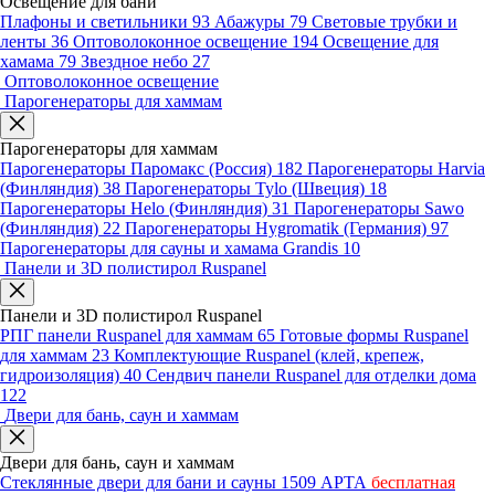
Освещение для бани
Плафоны и светильники
93
Абажуры
79
Световые трубки и
ленты
36
Оптоволоконное освещение
194
Освещение для
хамама
79
Звездное небо
27
Оптоволоконное освещение
Парогенераторы для хаммам
Парогенераторы для хаммам
Парогенераторы Паромакс (Россия)
182
Парогенераторы Harvia
(Финляндия)
38
Парогенераторы Tylo (Швеция)
18
Парогенераторы Helo (Финляндия)
31
Парогенераторы Sawo
(Финляндия)
22
Парогенераторы Hygromatik (Германия)
97
Парогенераторы для сауны и хамама Grandis
10
Панели и 3D полистирол Ruspanel
Панели и 3D полистирол Ruspanel
РПГ панели Ruspanel для хаммам
65
Готовые формы Ruspanel
для хаммам
23
Комплектующие Ruspanel (клей, крепеж,
гидроизоляция)
40
Сендвич панели Ruspanel для отделки дома
122
Двери для бань, саун и хаммам
Двери для бань, саун и хаммам
Стеклянные двери для бани и сауны
1509
АРТА
бесплатная