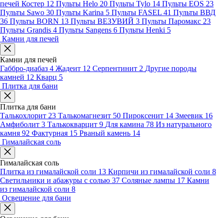
печей Костер
12
Пульты Helo
20
Пульты Tylo
14
Пульты EOS
23
Пульты Sawo
30
Пульты Karina
5
Пульты FASEL
41
Пульты ВВД
36
Пульты BORN
13
Пульты ВЕЗУВИЙ
3
Пульты Паромакс
23
Пульты Grandis
4
Пульты Sangens
6
Пульты Henki
5
Камни для печей
Камни для печей
Габбро-диабаз
4
Жадеит
12
Серпентинит
2
Другие породы
камней
12
Кварц
5
Плитка для бани
Плитка для бани
Талькохлорит
23
Талькомагнезит
50
Пироксенит
14
Змеевик
16
Амфиболит
3
Талькокварцит
9
Для камина
78
Из натурального
камня
92
Фактурная
15
Рваный камень
14
Гималайская соль
Гималайская соль
Плитка из гималайской соли
13
Кирпичи из гималайской соли
8
Светильники и абажуры с солью
37
Соляные лампы
17
Камни
из гималайской соли
8
Освещение для бани