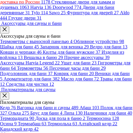
доставка по России
1178
Стеклянные двери для хамам и
душевых
1063
Harvia
136
Doorwood
774
Двери для бани
деревянные
31
Tylo
114
Sawo
25
Фурнитура для дверей
27
Aldo
444
Глухие двери
31
Аксессуары для сауны и бани
Аксессуары для сауны и бани
Термометры с выносной панелью
4
Обливное устройство
98
Шайка для бани
45
Запарник для веника
29
Ведро для бани
13
Ковши и черпаки
46
Килты для бани мужские
37
Изделия из
войлока
13
Вешалка в баню
29
Прочие аксессуары
39
Аксессуары Harvia Legend
22
Ушат для бани
23
Гигрометры для
бани
64
Термометры
56
Песочные часы для бани
29
Подголовник для бани
37
Коврик для бани
20
Веники для бани
5
Ароматизатор для бани
382
Масло для бани
72
Травы для бани
12
Средства для чистки
12
Пиломатериалы для сауны
Пиломатериалы для сауны
Кедр
76
Вагонка для бани и сауны
489
Абаш
103
Полок для бани
327
Ольха
275
Брус для бани
4
Липа
130
Наличники для бани
40
Терморадиата
90
Доска для пола в баню
2
Термоосина
128
Осина
9
Термоабаш
63
Термоольха
63
Алтайский кедр
22
Канадский кедр
42