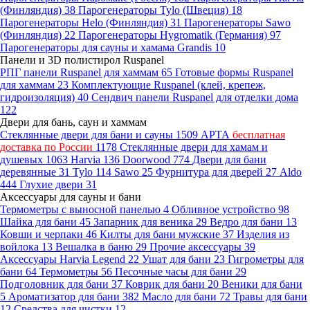
(Финляндия)
38
Парогенераторы Tylo (Швеция)
18
Парогенераторы Helo (Финляндия)
31
Парогенераторы Sawo
(Финляндия)
22
Парогенераторы Hygromatik (Германия)
97
Парогенераторы для сауны и хамама Grandis
10
Панели и 3D полистирол Ruspanel
РПГ панели Ruspanel для хаммам
65
Готовые формы Ruspanel
для хаммам
23
Комплектующие Ruspanel (клей, крепеж,
гидроизоляция)
40
Сендвич панели Ruspanel для отделки дома
122
Двери для бань, саун и хаммам
Стеклянные двери для бани и сауны
1509
АРТА
бесплатная
доставка по России
1178
Стеклянные двери для хамам и
душевых
1063
Harvia
136
Doorwood
774
Двери для бани
деревянные
31
Tylo
114
Sawo
25
Фурнитура для дверей
27
Aldo
444
Глухие двери
31
Аксессуары для сауны и бани
Термометры с выносной панелью
4
Обливное устройство
98
Шайка для бани
45
Запарник для веника
29
Ведро для бани
13
Ковши и черпаки
46
Килты для бани мужские
37
Изделия из
войлока
13
Вешалка в баню
29
Прочие аксессуары
39
Аксессуары Harvia Legend
22
Ушат для бани
23
Гигрометры для
бани
64
Термометры
56
Песочные часы для бани
29
Подголовник для бани
37
Коврик для бани
20
Веники для бани
5
Ароматизатор для бани
382
Масло для бани
72
Травы для бани
12
Средства для чистки
12