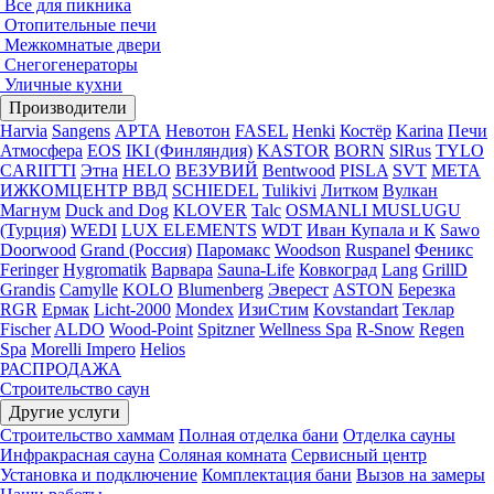
Все для пикника
Отопительные печи
Межкомнатые двери
Снегогенераторы
Уличные кухни
Производители
Harvia
Sangens
АРТА
Невотон
FASEL
Henki
Костёр
Karina
Печи
Атмосфера
EOS
IKI (Финляндия)
KASTOR
BORN
SlRus
TYLO
CARIITTI
Этна
HELO
ВЕЗУВИЙ
Bentwood
PISLA
SVT
МЕТА
ИЖКОМЦЕНТР ВВД
SCHIEDEL
Tulikivi
Литком
Вулкан
Магнум
Duck and Dog
KLOVER
Talc
OSMANLI MUSLUGU
(Турция)
WEDI
LUX ELEMENTS
WDT
Иван Купала и К
Sawo
Doorwood
Grand (Россия)
Паромакс
Woodson
Ruspanel
Феникс
Feringer
Hygromatik
Варвара
Sauna-Life
Ковкоград
Lang
GrillD
Grandis
Camylle
KOLO
Blumenberg
Эверест
ASTON
Березка
RGR
Ермак
Licht-2000
Mondex
ИзиСтим
Kovstandart
Теклар
Fischer
ALDO
Wood-Point
Spitzner
Wellness Spa
R-Snow
Regen
Spa
Morelli Impero
Helios
РАСПРОДАЖА
Строительство саун
Другие услуги
Строительство хаммам
Полная отделка бани
Отделка сауны
Инфракрасная сауна
Соляная комната
Сервисный центр
Установка и подключение
Комплектация бани
Вызов на замеры