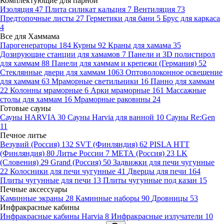
Комплектующие для парной
Изоляция
47
Плита силикат кальция
7
Вентиляция
73
Предтопочные листы
27
Герметики для бани
5
Брус для каркаса
4
Все для Хаммама
Парогенераторы
184
Курны
92
Краны для хамама
35
Дозирующие станции для хамамов
7
Панели и 3D полистирол
для хаммам
88
Панели для хаммам и крепежи (Германия)
52
Стеклянные двери для хаммам
1063
Оптоволоконное освещение
для хаммам
63
Мраморные светильники
16
Панно для хаммам
22
Колонны мраморные
6
Арки мраморные
161
Массажные
столы для хаммам
16
Мраморные раковины
24
Готовые сауны
Сауны HARVIA
30
Сауны Harvia для ванной
10
Сауны Re:Gen
11
Печное литье
Везувий (Россия)
132
SVT (Финляндия)
62
PISLA HTT
(Финляндия)
80
Литье России
7
МЕТА (Россия)
23
LK
(Словения)
29
Grand (Россия)
50
Задвижки для печи чугунные
22
Колосники для печи чугунные
41
Дверцы для печи
164
Плиты чугунные для печи
13
Плиты чугунные под казан
15
Печные аксессуары
Каминные экраны
28
Каминные наборы
90
Дровницы
53
Инфракрасные кабины
Инфракрасные кабины Harvia
8
Инфракрасные излучатели
10