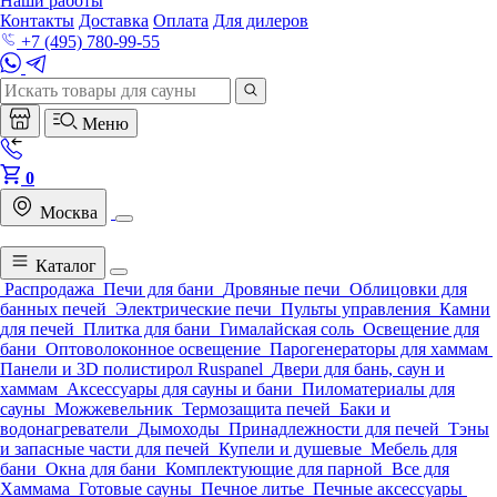
Наши работы
Контакты
Доставка
Оплата
Для дилеров
+7 (495) 780-99-55
Меню
0
Москва
Каталог
Распродажа
Печи для бани
Дровяные печи
Облицовки для
банных печей
Электрические печи
Пульты управления
Камни
для печей
Плитка для бани
Гималайская соль
Освещение для
бани
Оптоволоконное освещение
Парогенераторы для хаммам
Панели и 3D полистирол Ruspanel
Двери для бань, саун и
хаммам
Аксессуары для сауны и бани
Пиломатериалы для
сауны
Можжевельник
Термозащита печей
Баки и
водонагреватели
Дымоходы
Принадлежности для печей
Тэны
и запасные части для печей
Купели и душевые
Мебель для
бани
Окна для бани
Комплектующие для парной
Все для
Хаммама
Готовые сауны
Печное литье
Печные аксессуары