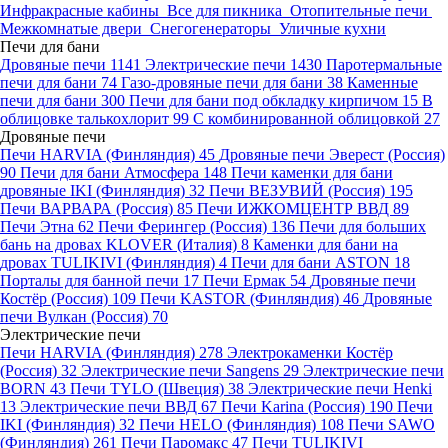
Инфракрасные кабины
Все для пикника
Отопительные печи
Межкомнатые двери
Снегогенераторы
Уличные кухни
Печи для бани
Дровяные печи
1141
Электрические печи
1430
Паротермальные
печи для бани
74
Газо-дровяные печи для бани
38
Каменные
печи для бани
300
Печи для бани под обкладку кирпичом
15
В
облицовке талькохлорит
99
С комбинированной облицовкой
27
Дровяные печи
Печи HARVIA (Финляндия)
45
Дровяные печи Эверест (Россия)
90
Печи для бани Атмосфера
148
Печи каменки для бани
дровяные IKI (Финляндия)
32
Печи ВЕЗУВИЙ (Россия)
195
Печи ВАРВАРА (Россия)
85
Печи ИЖКОМЦЕНТР ВВД
89
Печи Этна
62
Печи Ферингер (Россия)
136
Печи для больших
бань на дровах KLOVER (Италия)
8
Каменки для бани на
дровах TULIKIVI (Финляндия)
4
Печи для бани ASTON
18
Порталы для банной печи
17
Печи Ермак
54
Дровяные печи
Костёр (Россия)
109
Печи KASTOR (Финляндия)
46
Дровяные
печи Вулкан (Россия)
70
Электрические печи
Печи HARVIA (Финляндия)
278
Электрокаменки Костёр
(Россия)
32
Электрические печи Sangens
29
Электрические печи
BORN
43
Печи TYLO (Швеция)
38
Электрические печи Henki
13
Электрические печи ВВД
67
Печи Karina (Россия)
190
Печи
IKI (Финляндия)
32
Печи HELO (Финляндия)
108
Печи SAWO
(Финляндия)
261
Печи Паромакс
47
Печи TULIKIVI