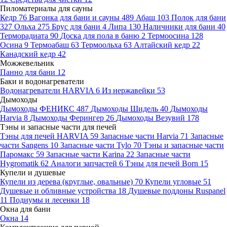
Пиломатериалы для сауны
Кедр
76
Вагонка для бани и сауны
489
Абаш
103
Полок для бани
327
Ольха
275
Брус для бани
4
Липа
130
Наличники для бани
40
Терморадиата
90
Доска для пола в баню
2
Термоосина
128
Осина
9
Термоабаш
63
Термоольха
63
Алтайский кедр
22
Канадский кедр
42
Можжевельник
Панно для бани
12
Баки и водонагреватели
Водонагреватели HARVIA
6
Из нержавейки
53
Дымоходы
Дымоходы ФЕНИКС
487
Дымоходы Шидель
40
Дымоходы
Harvia
8
Дымоходы Ферингер
26
Дымоходы Везувий
178
Тэны и запасные части для печей
Тэны для печей HARVIA
59
Запасные части Harvia
71
Запасные
части Sangens
10
Запасные части Tylo
70
Тэны и запасные части
Паромакс
59
Запасные части Karina
22
Запасные части
Hygromatik
62
Аналоги запчастей
6
Тэны для печей Born
15
Купели и душевые
Купели из дерева (круглые, овальные)
70
Купели угловые
51
Душевые и обливные устройства
18
Душевые поддоны Ruspanel
11
Подиумы и лесенки
18
Окна для бани
Окна
14