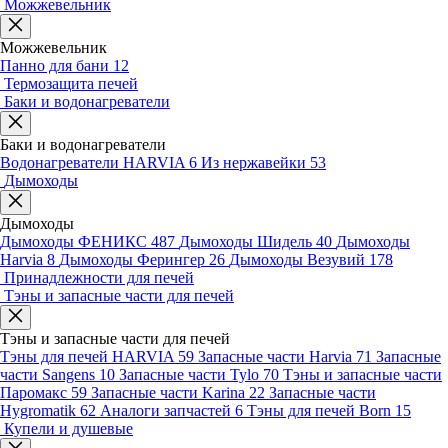
Можжевельник
Можжевельник
Панно для бани
12
Термозащита печей
Баки и водонагреватели
Баки и водонагреватели
Водонагреватели HARVIA
6
Из нержавейки
53
Дымоходы
Дымоходы
Дымоходы ФЕНИКС
487
Дымоходы Шидель
40
Дымоходы
Harvia
8
Дымоходы Ферингер
26
Дымоходы Везувий
178
Принадлежности для печей
Тэны и запасные части для печей
Тэны и запасные части для печей
Тэны для печей HARVIA
59
Запасные части Harvia
71
Запасные
части Sangens
10
Запасные части Tylo
70
Тэны и запасные части
Паромакс
59
Запасные части Karina
22
Запасные части
Hygromatik
62
Аналоги запчастей
6
Тэны для печей Born
15
Купели и душевые