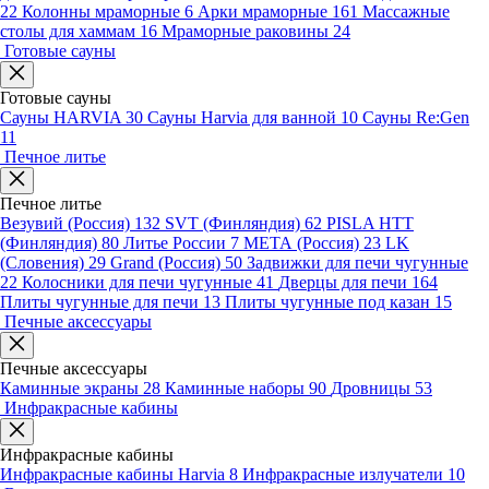
22
Колонны мраморные
6
Арки мраморные
161
Массажные
столы для хаммам
16
Мраморные раковины
24
Готовые сауны
Готовые сауны
Сауны HARVIA
30
Сауны Harvia для ванной
10
Сауны Re:Gen
11
Печное литье
Печное литье
Везувий (Россия)
132
SVT (Финляндия)
62
PISLA HTT
(Финляндия)
80
Литье России
7
МЕТА (Россия)
23
LK
(Словения)
29
Grand (Россия)
50
Задвижки для печи чугунные
22
Колосники для печи чугунные
41
Дверцы для печи
164
Плиты чугунные для печи
13
Плиты чугунные под казан
15
Печные аксессуары
Печные аксессуары
Каминные экраны
28
Каминные наборы
90
Дровницы
53
Инфракрасные кабины
Инфракрасные кабины
Инфракрасные кабины Harvia
8
Инфракрасные излучатели
10