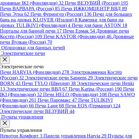
дровяные IKI (Финляндия)
32
Печи ВЕЗУВИЙ (Россия)
195
Печи ВАРВАРА (Россия)
85
Печи ИЖКОМЦЕНТР ВВД
89
Печи Этна
62
Печи Ферингер (Россия)
136
Печи для больших
бань на дровах KLOVER (Италия)
8
Каменки для бани на
дровах TULIKIVI (Финляндия)
4
Печи для бани ASTON
18
Порталы для банной печи
17
Печи Ермак
54
Дровяные печи
Костёр (Россия)
109
Печи KASTOR (Финляндия)
46
Дровяные
печи Вулкан (Россия)
70
Облицовки для банных печей
Электрические печи
Электрические печи
Печи HARVIA (Финляндия)
278
Электрокаменки Костёр
(Россия)
32
Электрические печи Sangens
29
Электрические печи
BORN
43
Печи TYLO (Швеция)
38
Электрические печи Henki
13
Электрические печи ВВД
67
Печи Karina (Россия)
190
Печи
IKI (Финляндия)
32
Печи HELO (Финляндия)
108
Печи SAWO
(Финляндия)
261
Печи Паромакс
47
Печи TULIKIVI
(Финляндия)
66
Печи Lang
68
Печи EOS (Германия)
124
Электрические печи ВЕЗУВИЙ
44
Пульты управления
Пульты управления
Невотон Комфорт
3
Панели управления Harvia
29
Пульты для