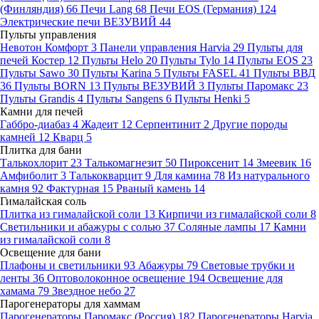
(Финляндия)
66
Печи Lang
68
Печи EOS (Германия)
124
Электрические печи ВЕЗУВИЙ
44
Пульты управления
Невотон Комфорт
3
Панели управления Harvia
29
Пульты для
печей Костер
12
Пульты Helo
20
Пульты Tylo
14
Пульты EOS
23
Пульты Sawo
30
Пульты Karina
5
Пульты FASEL
41
Пульты ВВД
36
Пульты BORN
13
Пульты ВЕЗУВИЙ
3
Пульты Паромакс
23
Пульты Grandis
4
Пульты Sangens
6
Пульты Henki
5
Камни для печей
Габбро-диабаз
4
Жадеит
12
Серпентинит
2
Другие породы
камней
12
Кварц
5
Плитка для бани
Талькохлорит
23
Талькомагнезит
50
Пироксенит
14
Змеевик
16
Амфиболит
3
Талькокварцит
9
Для камина
78
Из натурального
камня
92
Фактурная
15
Рваный камень
14
Гималайская соль
Плитка из гималайской соли
13
Кирпичи из гималайской соли
8
Светильники и абажуры с солью
37
Соляные лампы
17
Камни
из гималайской соли
8
Освещение для бани
Плафоны и светильники
93
Абажуры
79
Световые трубки и
ленты
36
Оптоволоконное освещение
194
Освещение для
хамама
79
Звездное небо
27
Парогенераторы для хаммам
Парогенераторы Паромакс (Россия)
182
Парогенераторы Harvia