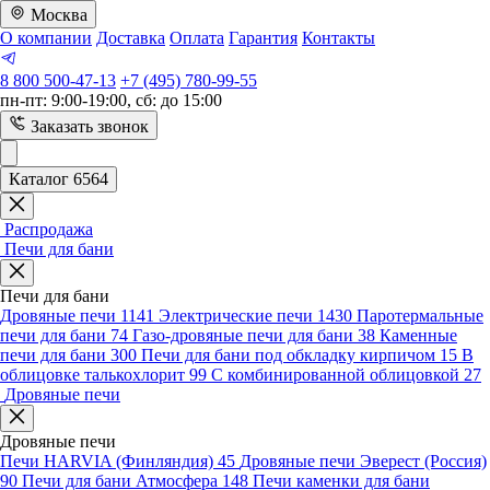
Москва
О компании
Доставка
Оплата
Гарантия
Контакты
8 800 500-47-13
+7 (495) 780-99-55
пн-пт: 9:00-19:00, сб: до 15:00
Заказать звонок
Каталог 6564
Распродажа
Печи для бани
Печи для бани
Дровяные печи
1141
Электрические печи
1430
Паротермальные
печи для бани
74
Газо-дровяные печи для бани
38
Каменные
печи для бани
300
Печи для бани под обкладку кирпичом
15
В
облицовке талькохлорит
99
С комбинированной облицовкой
27
Дровяные печи
Дровяные печи
Печи HARVIA (Финляндия)
45
Дровяные печи Эверест (Россия)
90
Печи для бани Атмосфера
148
Печи каменки для бани