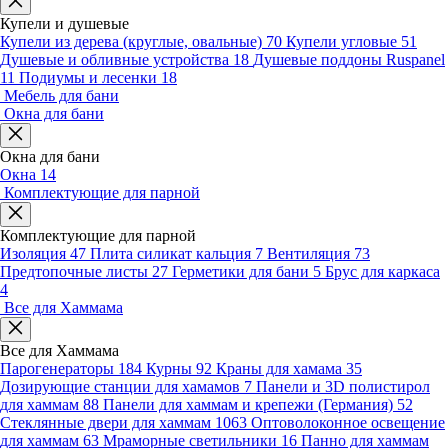
Купели и душевые
Купели из дерева (круглые, овальные)
70
Купели угловые
51
Душевые и обливные устройства
18
Душевые поддоны Ruspanel
11
Подиумы и лесенки
18
Мебель для бани
Окна для бани
Окна для бани
Окна
14
Комплектующие для парной
Комплектующие для парной
Изоляция
47
Плита силикат кальция
7
Вентиляция
73
Предтопочные листы
27
Герметики для бани
5
Брус для каркаса
4
Все для Хаммама
Все для Хаммама
Парогенераторы
184
Курны
92
Краны для хамама
35
Дозирующие станции для хамамов
7
Панели и 3D полистирол
для хаммам
88
Панели для хаммам и крепежи (Германия)
52
Стеклянные двери для хаммам
1063
Оптоволоконное освещение
для хаммам
63
Мраморные светильники
16
Панно для хаммам