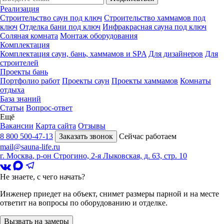
Реализация
Строительство саун под ключ
Строительство хаммамов под
ключ
Отделка бани под ключ
Инфракрасная сауна под ключ
Соляная комната
Монтаж оборудования
Комплектация
Комплектация саун, бань, хаммамов и SPA
Для дизайнеров
Для
строителей
Проекты бань
Портфолио работ
Проекты саун
Проекты хаммамов
Комнаты
отдыха
База знаний
Статьи
Вопрос-ответ
Ещё
Вакансии
Карта сайта
Отзывы
8 800 500-47-13
Заказать звонок
Сейчас работаем
mail@sauna-life.ru
г. Москва
,
р-он Строгино, 2-я Лыковская, д. 63, стр. 10
Не знаете, с чего начать?
Инженер приедет на объект, снимет размеры парной и на месте
ответит на вопросы по оборудованию и отделке.
Вызвать на замеры