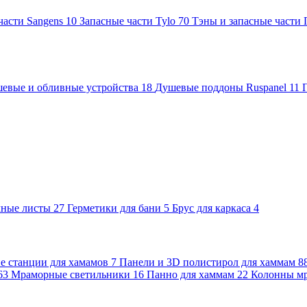
части Sangens
10
Запасные части Tylo
70
Тэны и запасные части
евые и обливные устройства
18
Душевые поддоны Ruspanel
11
чные листы
27
Герметики для бани
5
Брус для каркаса
4
 станции для хамамов
7
Панели и 3D полистирол для хаммам
8
63
Мраморные светильники
16
Панно для хаммам
22
Колонны м