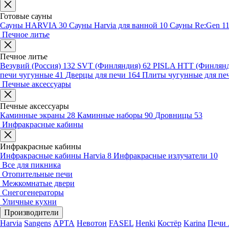
Готовые сауны
Сауны HARVIA
30
Сауны Harvia для ванной
10
Сауны Re:Gen
1
Печное литье
Печное литье
Везувий (Россия)
132
SVT (Финляндия)
62
PISLA HTT (Финлян
печи чугунные
41
Дверцы для печи
164
Плиты чугунные для пе
Печные аксессуары
Печные аксессуары
Каминные экраны
28
Каминные наборы
90
Дровницы
53
Инфракрасные кабины
Инфракрасные кабины
Инфракрасные кабины Harvia
8
Инфракрасные излучатели
10
Все для пикника
Отопительные печи
Межкомнатые двери
Снегогенераторы
Уличные кухни
Производители
Harvia
Sangens
АРТА
Невотон
FASEL
Henki
Костёр
Karina
Печи 