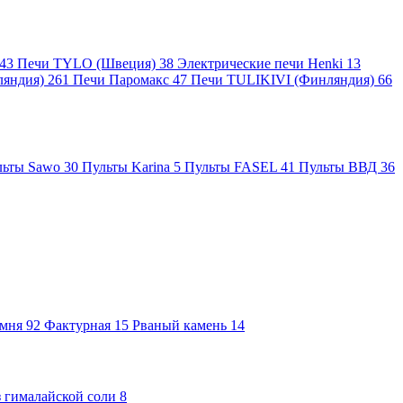
43
Печи TYLO (Швеция)
38
Электрические печи Henki
13
ляндия)
261
Печи Паромакс
47
Печи TULIKIVI (Финляндия)
66
льты Sawo
30
Пульты Karina
5
Пульты FASEL
41
Пульты ВВД
36
амня
92
Фактурная
15
Рваный камень
14
 гималайской соли
8