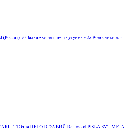
d (Россия)
50
Задвижки для печи чугунные
22
Колосники для
CARIITTI
Этна
HELO
ВЕЗУВИЙ
Bentwood
PISLA
SVT
МЕТА