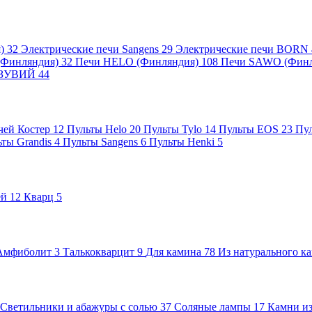
я)
32
Электрические печи Sangens
29
Электрические печи BORN
 (Финляндия)
32
Печи HELO (Финляндия)
108
Печи SAWO (Фин
ВЕЗУВИЙ
44
чей Костер
12
Пульты Helo
20
Пульты Tylo
14
Пульты EOS
23
Пу
ьты Grandis
4
Пульты Sangens
6
Пульты Henki
5
ей
12
Кварц
5
Амфиболит
3
Талькокварцит
9
Для камина
78
Из натурального к
Светильники и абажуры с солью
37
Соляные лампы
17
Камни из