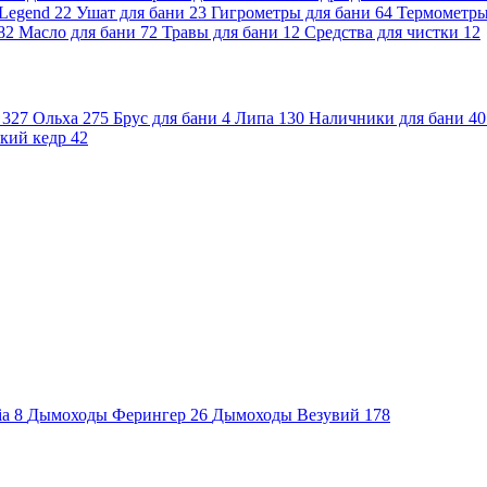
 Legend
22
Ушат для бани
23
Гигрометры для бани
64
Термометр
82
Масло для бани
72
Травы для бани
12
Средства для чистки
12
и
327
Ольха
275
Брус для бани
4
Липа
130
Наличники для бани
40
кий кедр
42
ia
8
Дымоходы Ферингер
26
Дымоходы Везувий
178