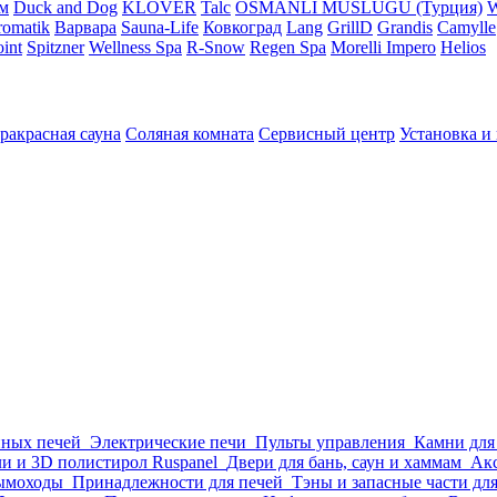
м
Duck and Dog
KLOVER
Talc
OSMANLI MUSLUGU (Турция)
omatik
Варвара
Sauna-Life
Ковкоград
Lang
GrillD
Grandis
Camylle
int
Spitzner
Wellness Spa
R-Snow
Regen Spa
Morelli Impero
Helios
ракрасная сауна
Соляная комната
Сервисный центр
Установка и
нных печей
Электрические печи
Пульты управления
Камни для
и и 3D полистирол Ruspanel
Двери для бань, саун и хаммам
Акс
ымоходы
Принадлежности для печей
Тэны и запасные части дл