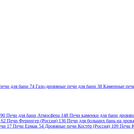
печи для бани
74
Газо-дровяные печи для бани
38
Каменные печ
)
90
Печи для бани Атмосфера
148
Печи каменки для бани дровя
а
62
Печи Ферингер (Россия)
136
Печи для больших бань на дро
ечи
17
Печи Ермак
54
Дровяные печи Костёр (Россия)
109
Печи 