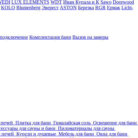
WEDI
LUX ELEMENTS
WDT
Иван Купала и К
Sawo
Doorwood
KOLO
Blumenberg
Эверест
ASTON
Березка
RGR
Ермак
Licht-
 подключение
Комплектация бани
Вызов на замеры
 печей
Плитка для бани
Гималайская соль
Освещение для бани
ессуары для сауны и бани
Пиломатериалы для сауны
я печей
Купели и душевые
Мебель для бани
Окна для бани