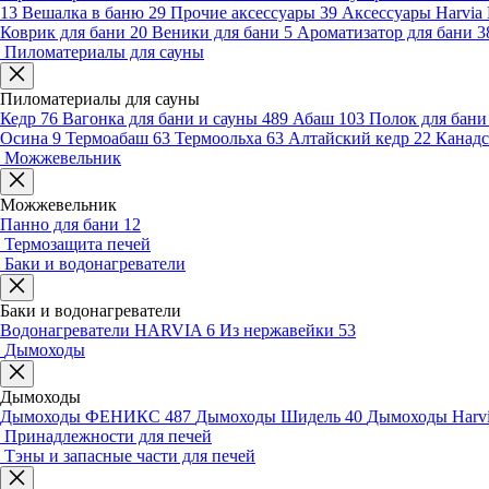
13
Вешалка в баню
29
Прочие аксессуары
39
Аксессуары Harvia
Коврик для бани
20
Веники для бани
5
Ароматизатор для бани
3
Пиломатериалы для сауны
Пиломатериалы для сауны
Кедр
76
Вагонка для бани и сауны
489
Абаш
103
Полок для бан
Осина
9
Термоабаш
63
Термоольха
63
Алтайский кедр
22
Канадс
Можжевельник
Можжевельник
Панно для бани
12
Термозащита печей
Баки и водонагреватели
Баки и водонагреватели
Водонагреватели HARVIA
6
Из нержавейки
53
Дымоходы
Дымоходы
Дымоходы ФЕНИКС
487
Дымоходы Шидель
40
Дымоходы Harv
Принадлежности для печей
Тэны и запасные части для печей