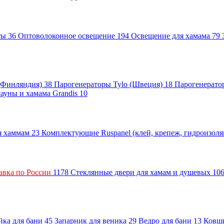
нты
36
Оптоволоконное освещение
194
Освещение для хамама
79
 (Финляндия)
38
Парогенераторы Tylo (Швеция)
18
Парогенерато
сауны и хамама Grandis
10
ля хаммам
23
Комплектующие Ruspanel (клей, крепеж, гидроизол
авка по России
1178
Стеклянные двери для хамам и душевых
10
ка для бани
45
Запарник для веника
29
Ведро для бани
13
Ковш