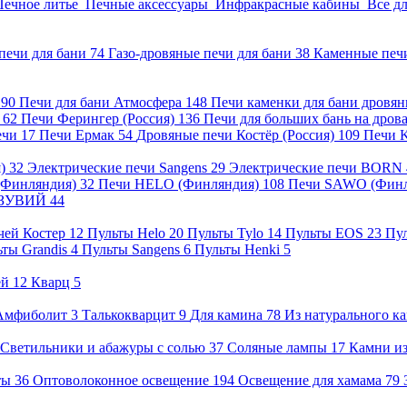
Печное литье
Печные аксессуары
Инфракрасные кабины
Все д
печи для бани
74
Газо-дровяные печи для бани
38
Каменные печ
)
90
Печи для бани Атмосфера
148
Печи каменки для бани дровя
а
62
Печи Ферингер (Россия)
136
Печи для больших бань на дро
ечи
17
Печи Ермак
54
Дровяные печи Костёр (Россия)
109
Печи 
я)
32
Электрические печи Sangens
29
Электрические печи BORN
 (Финляндия)
32
Печи HELO (Финляндия)
108
Печи SAWO (Фин
ВЕЗУВИЙ
44
чей Костер
12
Пульты Helo
20
Пульты Tylo
14
Пульты EOS
23
Пу
ьты Grandis
4
Пульты Sangens
6
Пульты Henki
5
ей
12
Кварц
5
Амфиболит
3
Талькокварцит
9
Для камина
78
Из натурального к
Светильники и абажуры с солью
37
Соляные лампы
17
Камни из
нты
36
Оптоволоконное освещение
194
Освещение для хамама
79