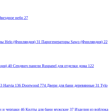
Звездное небо
27
ры Helo (Финляндия)
31
Парогенераторы Sawo (Финляндия)
22
яция)
40
Сендвич панели Ruspanel для отделки дома
122
63
Harvia
136
Doorwood
774
Двери для бани деревянные
31
Tylo
и и черпаки
46
Килты для бани мужские
37
Изделия из войлока