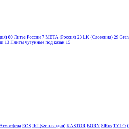
1
дия)
80
Литье России
7
МЕТА (Россия)
23
LK (Словения)
29
Gran
чи
13
Плиты чугунные под казан
15
Атмосфера
EOS
IKI (Финляндия)
KASTOR
BORN
SlRus
TYLO