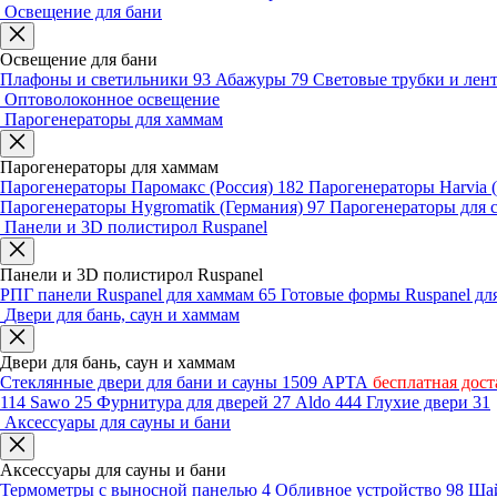
Освещение для бани
Освещение для бани
Плафоны и светильники
93
Абажуры
79
Световые трубки и ле
Оптоволоконное освещение
Парогенераторы для хаммам
Парогенераторы для хаммам
Парогенераторы Паромакс (Россия)
182
Парогенераторы Harvia
Парогенераторы Hygromatik (Германия)
97
Парогенераторы для 
Панели и 3D полистирол Ruspanel
Панели и 3D полистирол Ruspanel
РПГ панели Ruspanel для хаммам
65
Готовые формы Ruspanel д
Двери для бань, саун и хаммам
Двери для бань, саун и хаммам
Стеклянные двери для бани и сауны
1509
АРТА
бесплатная дост
114
Sawo
25
Фурнитура для дверей
27
Aldo
444
Глухие двери
31
Аксессуары для сауны и бани
Аксессуары для сауны и бани
Термометры с выносной панелью
4
Обливное устройство
98
Шай