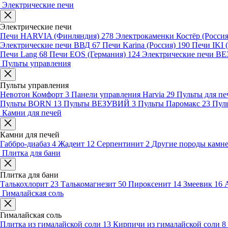
Электрические печи
Электрические печи
Печи HARVIA (Финляндия)
278
Электрокаменки Костёр (Росси
Электрические печи ВВД
67
Печи Karina (Россия)
190
Печи IKI
Печи Lang
68
Печи EOS (Германия)
124
Электрические печи 
Пульты управления
Пульты управления
Невотон Комфорт
3
Панели управления Harvia
29
Пульты для пе
Пульты BORN
13
Пульты ВЕЗУВИЙ
3
Пульты Паромакс
23
Пул
Камни для печей
Камни для печей
Габбро-диабаз
4
Жадеит
12
Серпентинит
2
Другие породы камн
Плитка для бани
Плитка для бани
Талькохлорит
23
Талькомагнезит
50
Пироксенит
14
Змеевик
16
Гималайская соль
Гималайская соль
Плитка из гималайской соли
13
Кирпичи из гималайской соли
8