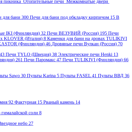
ля пикника
Отопительные печи
Межкомнатые двери
и для бани
300
Печи для бани под обкладку кирпичом
15
В
ные IKI (Финляндия)
32
Печи ВЕЗУВИЙ (Россия)
195
Печи
вах KLOVER (Италия)
8
Каменки для бани на дровах TULIKIVI
KASTOR (Финляндия)
46
Дровяные печи Вулкан (Россия)
70
43
Печи TYLO (Швеция)
38
Электрические печи Henki
13
ляндия)
261
Печи Паромакс
47
Печи TULIKIVI (Финляндия)
66
льты Sawo
30
Пульты Karina
5
Пульты FASEL
41
Пульты ВВД
36
амня
92
Фактурная
15
Рваный камень
14
 гималайской соли
8
Звездное небо
27