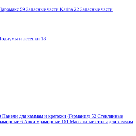
 Паромакс
59
Запасные части Karina
22
Запасные части
Подиумы и лесенки
18
8
Панели для хаммам и крепежи (Германия)
52
Стеклянные
раморные
6
Арки мраморные
161
Массажные столы для хаммам