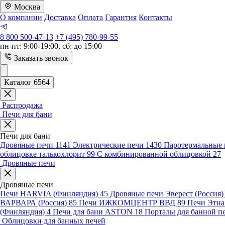
Москва
О компании
Доставка
Оплата
Гарантия
Контакты
8 800 500-47-13
+7 (495) 780-99-55
пн-пт: 9:00-19:00, сб: до 15:00
Заказать звонок
Каталог 6564
Распродажа
Печи для бани
Печи для бани
Дровяные печи
1141
Электрические печи
1430
Паротермальные 
облицовке талькохлорит
99
С комбинированной облицовкой
27
Дровяные печи
Дровяные печи
Печи HARVIA (Финляндия)
45
Дровяные печи Эверест (Россия
ВАРВАРА (Россия)
85
Печи ИЖКОМЦЕНТР ВВД
89
Печи Этн
(Финляндия)
4
Печи для бани ASTON
18
Порталы для банной п
Облицовки для банных печей