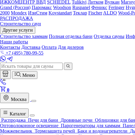
ИЖКОМЦЕНТР ВВД
SCHIEDEL
Tulikivi
Литком
Вулкан
Магну
Grand (Россия)
Паромакс
Woodson
Ruspanel
Феникс
Feringer
Hygr
2000
Mondex
ИзиСтим
Kovstandart
Теклар
Fischer
ALDO
Wood-Po
РАСПРОДАЖА
Строительство саун
Другие услуги
Строительство хаммам
Полная отделка бани
Отделка сауны
Инф
Наши работы
Контакты
Доставка
Оплата
Для дилеров
+7 (495) 780-99-55
Меню
0
Москва
Каталог
Распродажа
Печи для бани
Дровяные печи
Облицовки для ба
Оптоволоконное освещение
Парогенераторы для хаммам
Панел
Можжевельник
Термозащита печей
Баки и водонагреватели
Д