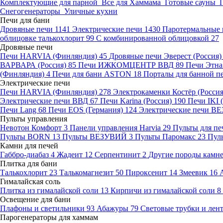
Комплектующие для парной
Все для Хаммама
Готовые сауны
Снегогенераторы
Уличные кухни
Печи для бани
Дровяные печи
1141
Электрические печи
1430
Паротермальные 
облицовке талькохлорит
99
С комбинированной облицовкой
27
Дровяные печи
Печи HARVIA (Финляндия)
45
Дровяные печи Эверест (Россия
ВАРВАРА (Россия)
85
Печи ИЖКОМЦЕНТР ВВД
89
Печи Этн
(Финляндия)
4
Печи для бани ASTON
18
Порталы для банной п
Электрические печи
Печи HARVIA (Финляндия)
278
Электрокаменки Костёр (Росси
Электрические печи ВВД
67
Печи Karina (Россия)
190
Печи IKI
Печи Lang
68
Печи EOS (Германия)
124
Электрические печи 
Пульты управления
Невотон Комфорт
3
Панели управления Harvia
29
Пульты для пе
Пульты BORN
13
Пульты ВЕЗУВИЙ
3
Пульты Паромакс
23
Пул
Камни для печей
Габбро-диабаз
4
Жадеит
12
Серпентинит
2
Другие породы камн
Плитка для бани
Талькохлорит
23
Талькомагнезит
50
Пироксенит
14
Змеевик
16
Гималайская соль
Плитка из гималайской соли
13
Кирпичи из гималайской соли
8
Освещение для бани
Плафоны и светильники
93
Абажуры
79
Световые трубки и ле
Парогенераторы для хаммам