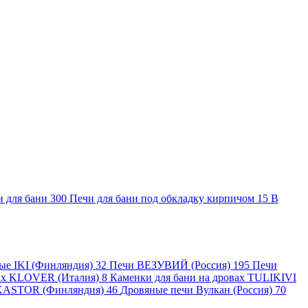
и для бани
300
Печи для бани под обкладку кирпичом
15
В
ные IKI (Финляндия)
32
Печи ВЕЗУВИЙ (Россия)
195
Печи
вах KLOVER (Италия)
8
Каменки для бани на дровах TULIKIVI
KASTOR (Финляндия)
46
Дровяные печи Вулкан (Россия)
70