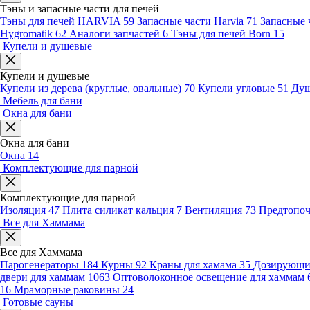
Тэны и запасные части для печей
Тэны для печей HARVIA
59
Запасные части Harvia
71
Запасные 
Hygromatik
62
Аналоги запчастей
6
Тэны для печей Born
15
Купели и душевые
Купели и душевые
Купели из дерева (круглые, овальные)
70
Купели угловые
51
Душ
Мебель для бани
Окна для бани
Окна для бани
Окна
14
Комплектующие для парной
Комплектующие для парной
Изоляция
47
Плита силикат кальция
7
Вентиляция
73
Предтопо
Все для Хаммама
Все для Хаммама
Парогенераторы
184
Курны
92
Краны для хамама
35
Дозирующие
двери для хаммам
1063
Оптоволоконное освещение для хаммам
16
Мраморные раковины
24
Готовые сауны