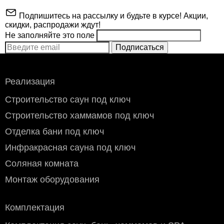
Подпишитесь на рассылку и будьте в курсе! Акции,
скидки, распродажи ждут!
Не заполняйте это поле
Подписаться
Производитель
ИзиСтим
ВНИМАНИЕ!
Реализация
Макс.объем парной
9
Строительство саун под ключ
(куб.м)
Строительство хаммамов под ключ
Инструкция для
Схема сборки
Вес камней
40 кг.
печи ИзиСтим
обналички
Отделка бани под ключ
Южная
Стоимость доставки по Москве (в пределах МКАД)
:
Вес (кг)
100
Инфракрасная сауна под ключ
Доставка производится собственными курьерами с
понедельника по субботу. Воскресенье - выходной.
Соляная комната
Доставка в центр Москвы, (внутри третьего транспортного
кольца ТТК) предварительно оговаривается.
Монтаж оборудования
Бесплатно при заказе свыше 100 000 руб.
Мелкогабаритный груз (до 50×40×70 см): 800 руб.
Комплектация
Крупногабаритный груз: 1200 руб.
Стоимость доставки за пределы МКАД (по
Получить смету