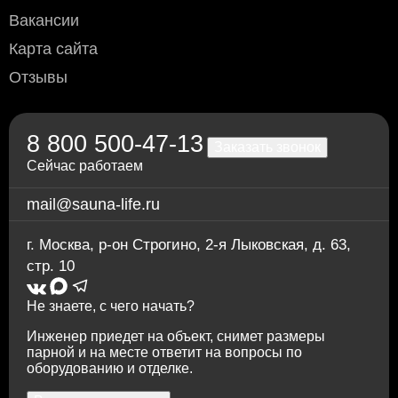
самовывозе с нашего склада в Москве, а также при
Вакансии
доставке водителем по Москве и области
(необходимо уточнить перед доставкой)
Карта сайта
Переводом по счёту: для физлиц — через любой
Отзывы
банк; для юрлиц и ИП — без НДС, по
предварительной заявке.
Через приложение Сбербанк онлайн
Переводом на карту Сбербанка
8 800 500-47-13
По счету в отделении любого банка
Заказать звонок
Сейчас работаем
mail@sauna-life.ru
г. Москва
,
р-он Строгино, 2-я Лыковская, д. 63,
стр. 10
Не знаете, с чего начать?
Инженер приедет на объект, снимет размеры
парной и на месте ответит на вопросы по
оборудованию и отделке.