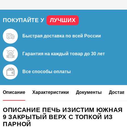
ПОКУПАЙТЕ У
ЛУЧШИХ
Быстрая доставка
по всей России
Гарантия на каждый
товар до 30 лет
Все способы
оплаты
Описание
Характеристики
Документы
Доставк
ОПИСАНИЕ ПЕЧЬ ИЗИСТИМ ЮЖНАЯ
9 ЗАКРЫТЫЙ ВЕРХ С ТОПКОЙ ИЗ
ПАРНОЙ