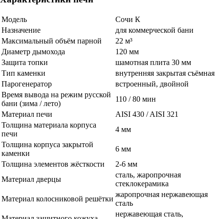
Модель
Сочи К
Назначение
для коммерческой бани
Максимальный объём парной
22 м³
Диаметр дымохода
120 мм
Защита топки
шамотная плита 30 мм
Тип каменки
внутренняя закрытая съёмная
Парогенератор
встроенный, двойной
Время вывода на режим русской
110 / 80 мин
бани (зима / лето)
Материал печи
AISI 430 / AISI 321
Толщина материала корпуса
4 мм
печи
Толщина корпуса закрытой
6 мм
каменки
Толщина элементов жёсткости
2-6 мм
сталь, жаропрочная
Материал дверцы
стеклокерамика
жаропрочная нержавеющая
Материал колосниковой решётки
сталь
нержавеющая сталь,
Материал защитного кожуха