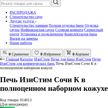
РАСПРОДАЖА
Строительство саун
Другие услуги
Строительство хаммам
Полная отделка бани
Отделка
сауны
Инфракрасная сауна
Соляная комната
Сервисный
центр
Установка и подключение
Комплектация бани
Вызов на замеры
Наши работы
0
Сравнение
0
Избранное
0
Корзина
Главная
Каталог
ИзиСтим
Печи для бани ИзиСтим
Печи
ИзиСтим для коммерческих бань
Печь ИзиСтим Сочи К в
полноценном наборном кожухе
Печь ИзиСтим Сочи К в
полноценном наборном кожухе
Код товара: 014013
(Для менеджера)