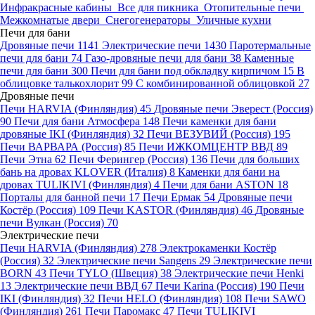
Инфракрасные кабины
Все для пикника
Отопительные печи
Межкомнатые двери
Снегогенераторы
Уличные кухни
Печи для бани
Дровяные печи
1141
Электрические печи
1430
Паротермальные
печи для бани
74
Газо-дровяные печи для бани
38
Каменные
печи для бани
300
Печи для бани под обкладку кирпичом
15
В
облицовке талькохлорит
99
С комбинированной облицовкой
27
Дровяные печи
Печи HARVIA (Финляндия)
45
Дровяные печи Эверест (Россия)
90
Печи для бани Атмосфера
148
Печи каменки для бани
дровяные IKI (Финляндия)
32
Печи ВЕЗУВИЙ (Россия)
195
Печи ВАРВАРА (Россия)
85
Печи ИЖКОМЦЕНТР ВВД
89
Печи Этна
62
Печи Ферингер (Россия)
136
Печи для больших
бань на дровах KLOVER (Италия)
8
Каменки для бани на
дровах TULIKIVI (Финляндия)
4
Печи для бани ASTON
18
Порталы для банной печи
17
Печи Ермак
54
Дровяные печи
Костёр (Россия)
109
Печи KASTOR (Финляндия)
46
Дровяные
печи Вулкан (Россия)
70
Электрические печи
Печи HARVIA (Финляндия)
278
Электрокаменки Костёр
(Россия)
32
Электрические печи Sangens
29
Электрические печи
BORN
43
Печи TYLO (Швеция)
38
Электрические печи Henki
13
Электрические печи ВВД
67
Печи Karina (Россия)
190
Печи
IKI (Финляндия)
32
Печи HELO (Финляндия)
108
Печи SAWO
(Финляндия)
261
Печи Паромакс
47
Печи TULIKIVI