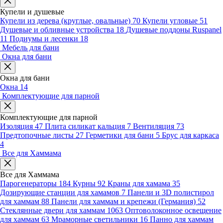
Купели и душевые
Купели из дерева (круглые, овальные)
70
Купели угловые
51
Душевые и обливные устройства
18
Душевые поддоны Ruspanel
11
Подиумы и лесенки
18
Мебель для бани
Окна для бани
Окна для бани
Окна
14
Комплектующие для парной
Комплектующие для парной
Изоляция
47
Плита силикат кальция
7
Вентиляция
73
Предтопочные листы
27
Герметики для бани
5
Брус для каркаса
4
Все для Хаммама
Все для Хаммама
Парогенераторы
184
Курны
92
Краны для хамама
35
Дозирующие станции для хамамов
7
Панели и 3D полистирол
для хаммам
88
Панели для хаммам и крепежи (Германия)
52
Стеклянные двери для хаммам
1063
Оптоволоконное освещение
для хаммам
63
Мраморные светильники
16
Панно для хаммам