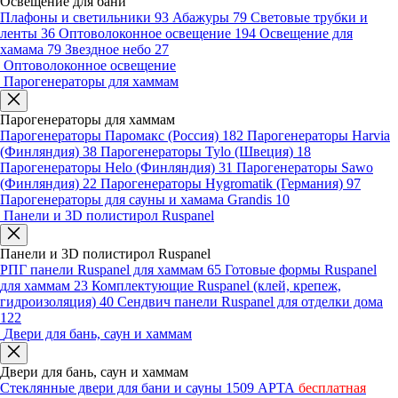
Освещение для бани
Плафоны и светильники
93
Абажуры
79
Световые трубки и
ленты
36
Оптоволоконное освещение
194
Освещение для
хамама
79
Звездное небо
27
Оптоволоконное освещение
Парогенераторы для хаммам
Парогенераторы для хаммам
Парогенераторы Паромакс (Россия)
182
Парогенераторы Harvia
(Финляндия)
38
Парогенераторы Tylo (Швеция)
18
Парогенераторы Helo (Финляндия)
31
Парогенераторы Sawo
(Финляндия)
22
Парогенераторы Hygromatik (Германия)
97
Парогенераторы для сауны и хамама Grandis
10
Панели и 3D полистирол Ruspanel
Панели и 3D полистирол Ruspanel
РПГ панели Ruspanel для хаммам
65
Готовые формы Ruspanel
для хаммам
23
Комплектующие Ruspanel (клей, крепеж,
гидроизоляция)
40
Сендвич панели Ruspanel для отделки дома
122
Двери для бань, саун и хаммам
Двери для бань, саун и хаммам
Стеклянные двери для бани и сауны
1509
АРТА
бесплатная