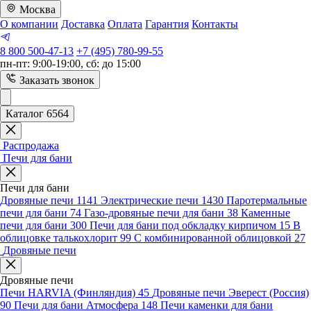
Москва
О компании
Доставка
Оплата
Гарантия
Контакты
8 800 500-47-13
+7 (495) 780-99-55
пн-пт: 9:00-19:00, сб: до 15:00
Заказать звонок
Каталог 6564
Распродажа
Печи для бани
Печи для бани
Дровяные печи
1141
Электрические печи
1430
Паротермальные
печи для бани
74
Газо-дровяные печи для бани
38
Каменные
печи для бани
300
Печи для бани под обкладку кирпичом
15
В
облицовке талькохлорит
99
С комбинированной облицовкой
27
Дровяные печи
Дровяные печи
Печи HARVIA (Финляндия)
45
Дровяные печи Эверест (Россия)
90
Печи для бани Атмосфера
148
Печи каменки для бани