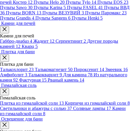
печей Костер
12
Пульты Helo
20
Пульты Tylo
14
Пульты EOS
23
Пульты Sawo
30
Пульты Karina
5
Пульты FASEL
41
Пульты ВВД
36
Пульты BORN
13
Пульты ВЕЗУВИЙ
3
Пульты Паромакс
23
Пульты Grandis
4
Пульты Sangens
6
Пульты Henki
5
Камни для печей
Камни для печей
Габбро-диабаз
4
Жадеит
12
Серпентинит
2
Другие породы
камней
12
Кварц
5
Плитка для бани
Плитка для бани
Талькохлорит
23
Талькомагнезит
50
Пироксенит
14
Змеевик
16
Амфиболит
3
Талькокварцит
9
Для камина
78
Из натурального
камня
92
Фактурная
15
Рваный камень
14
Гималайская соль
Гималайская соль
Плитка из гималайской соли
13
Кирпичи из гималайской соли
8
Светильники и абажуры с солью
37
Соляные лампы
17
Камни
из гималайской соли
8
Освещение для бани