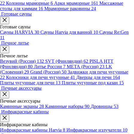
22
Колонны мраморные
6
Арки мраморные
161
Массажные
столы для хаммам
16
Мраморные раковины
24
Готовые сауны
Готовые сауны
Сауны HARVIA
30
Сауны Harvia для ванной
10
Сауны Re:Gen
11
Печное литье
Печное литье
Везувий (Россия)
132
SVT (Финляндия)
62
PISLA HTT
(Финляндия)
80
Литье России
7
МЕТА (Россия)
23
LK
(Словения)
29
Grand (Россия)
50
Задвижки для печи чугунные
22
Колосники для печи чугунные
41
Дверцы для печи
164
Плиты чугунные для печи
13
Плиты чугунные под казан
15
Печные аксессуары
Печные аксессуары
Каминные экраны
28
Каминные наборы
90
Дровницы
53
Инфракрасные кабины
Инфракрасные кабины
Инфракрасные кабины Harvia
8
Инфракрасные излучатели
10