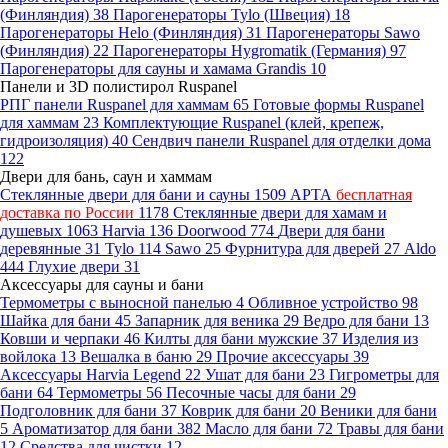
(Финляндия)
38
Парогенераторы Tylo (Швеция)
18
Парогенераторы Helo (Финляндия)
31
Парогенераторы Sawo
(Финляндия)
22
Парогенераторы Hygromatik (Германия)
97
Парогенераторы для сауны и хамама Grandis
10
Панели и 3D полистирол Ruspanel
РПГ панели Ruspanel для хаммам
65
Готовые формы Ruspanel
для хаммам
23
Комплектующие Ruspanel (клей, крепеж,
гидроизоляция)
40
Сендвич панели Ruspanel для отделки дома
122
Двери для бань, саун и хаммам
Стеклянные двери для бани и сауны
1509
АРТА
бесплатная
доставка по России
1178
Стеклянные двери для хамам и
душевых
1063
Harvia
136
Doorwood
774
Двери для бани
деревянные
31
Tylo
114
Sawo
25
Фурнитура для дверей
27
Aldo
444
Глухие двери
31
Аксессуары для сауны и бани
Термометры с выносной панелью
4
Обливное устройство
98
Шайка для бани
45
Запарник для веника
29
Ведро для бани
13
Ковши и черпаки
46
Килты для бани мужские
37
Изделия из
войлока
13
Вешалка в баню
29
Прочие аксессуары
39
Аксессуары Harvia Legend
22
Ушат для бани
23
Гигрометры для
бани
64
Термометры
56
Песочные часы для бани
29
Подголовник для бани
37
Коврик для бани
20
Веники для бани
5
Ароматизатор для бани
382
Масло для бани
72
Травы для бани
12
Средства для чистки
12