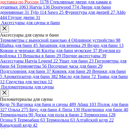
доставка по России
1178
Стеклянные двери для хамам и
душевых
1063
Harvia
136
Doorwood
774
Двери для бани
деревянные
31
Tylo
114
Sawo
25
Фурнитура для дверей
27
Aldo
444
Глухие двери
31
Аксессуары для сауны и бани
Аксессуары для сауны и бани
Термометры с выносной панелью
4
Обливное устройство
98
Шайка для бани
45
Запарник для веника
29
Ведро для бани
13
Ковши и черпаки
46
Килты для бани мужские
37
Изделия из
войлока
13
Вешалка в баню
29
Прочие аксессуары
39
Аксессуары Harvia Legend
22
Ушат для бани
23
Гигрометры для
бани
64
Термометры
56
Песочные часы для бани
29
Подголовник для бани
37
Коврик для бани
20
Веники для бани
5
Ароматизатор для бани
382
Масло для бани
72
Травы для бани
12
Средства для чистки
12
Пиломатериалы для сауны
Пиломатериалы для сауны
Кедр
76
Вагонка для бани и сауны
489
Абаш
103
Полок для бани
327
Ольха
275
Брус для бани
4
Липа
130
Наличники для бани
40
Терморадиата
90
Доска для пола в баню
2
Термоосина
128
Осина
9
Термоабаш
63
Термоольха
63
Алтайский кедр
22
Канадский кедр
42