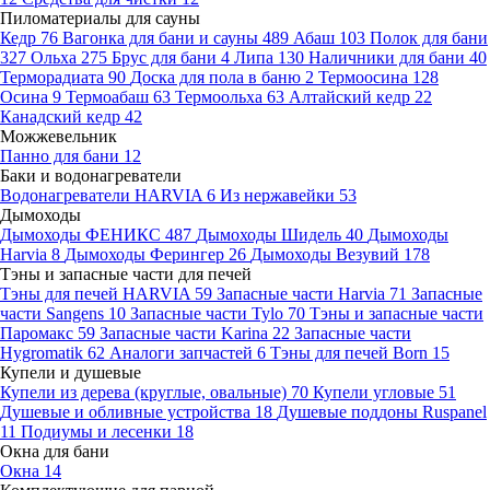
Пиломатериалы для сауны
Кедр
76
Вагонка для бани и сауны
489
Абаш
103
Полок для бани
327
Ольха
275
Брус для бани
4
Липа
130
Наличники для бани
40
Терморадиата
90
Доска для пола в баню
2
Термоосина
128
Осина
9
Термоабаш
63
Термоольха
63
Алтайский кедр
22
Канадский кедр
42
Можжевельник
Панно для бани
12
Баки и водонагреватели
Водонагреватели HARVIA
6
Из нержавейки
53
Дымоходы
Дымоходы ФЕНИКС
487
Дымоходы Шидель
40
Дымоходы
Harvia
8
Дымоходы Ферингер
26
Дымоходы Везувий
178
Тэны и запасные части для печей
Тэны для печей HARVIA
59
Запасные части Harvia
71
Запасные
части Sangens
10
Запасные части Tylo
70
Тэны и запасные части
Паромакс
59
Запасные части Karina
22
Запасные части
Hygromatik
62
Аналоги запчастей
6
Тэны для печей Born
15
Купели и душевые
Купели из дерева (круглые, овальные)
70
Купели угловые
51
Душевые и обливные устройства
18
Душевые поддоны Ruspanel
11
Подиумы и лесенки
18
Окна для бани
Окна
14