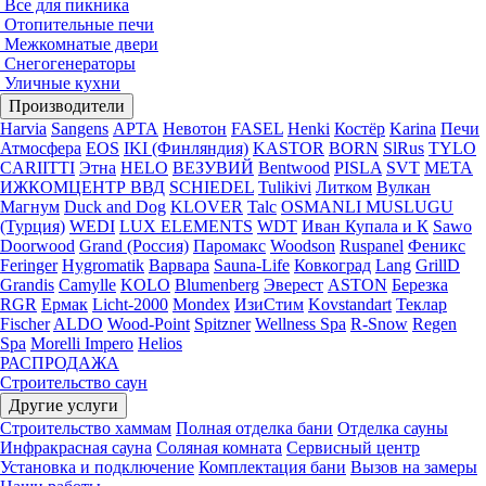
Все для пикника
Отопительные печи
Межкомнатые двери
Снегогенераторы
Уличные кухни
Производители
Harvia
Sangens
АРТА
Невотон
FASEL
Henki
Костёр
Karina
Печи
Атмосфера
EOS
IKI (Финляндия)
KASTOR
BORN
SlRus
TYLO
CARIITTI
Этна
HELO
ВЕЗУВИЙ
Bentwood
PISLA
SVT
МЕТА
ИЖКОМЦЕНТР ВВД
SCHIEDEL
Tulikivi
Литком
Вулкан
Магнум
Duck and Dog
KLOVER
Talc
OSMANLI MUSLUGU
(Турция)
WEDI
LUX ELEMENTS
WDT
Иван Купала и К
Sawo
Doorwood
Grand (Россия)
Паромакс
Woodson
Ruspanel
Феникс
Feringer
Hygromatik
Варвара
Sauna-Life
Ковкоград
Lang
GrillD
Grandis
Camylle
KOLO
Blumenberg
Эверест
ASTON
Березка
RGR
Ермак
Licht-2000
Mondex
ИзиСтим
Kovstandart
Теклар
Fischer
ALDO
Wood-Point
Spitzner
Wellness Spa
R-Snow
Regen
Spa
Morelli Impero
Helios
РАСПРОДАЖА
Строительство саун
Другие услуги
Строительство хаммам
Полная отделка бани
Отделка сауны
Инфракрасная сауна
Соляная комната
Сервисный центр
Установка и подключение
Комплектация бани
Вызов на замеры