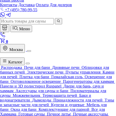
Наши работы
Контакты
Доставка
Оплата
Для дилеров
+7 (495) 780-99-55
Меню
0
Москва
Каталог
Распродажа
Печи для бани
Дровяные печи
Облицовки для
банных печей
Электрические печи
Пульты управления
Камни
для печей
Плитка для бани
Гималайская соль
Освещение для
бани
Оптоволоконное освещение
Парогенераторы для хаммам
Панели и 3D полистирол Ruspanel
Двери для бань, саун и
хаммам
Аксессуары для сауны и бани
Пиломатериалы для
сауны
Можжевельник
Термозащита печей
Баки и
водонагреватели
Дымоходы
Принадлежности для печей
Тэны
и запасные части для печей
Купели и душевые
Мебель для
бани
Окна для бани
Комплектующие для парной
Все для
Хаммама
Готовые сауны
Печное литье
Печные аксессуары