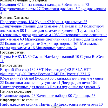
Комплектующие для парной
Изоляция
47
Плита силикат кальция
7
Вентиляция
73
Предтопочные листы
27
Герметики для бани
5
Брус для каркаса
4
Все для Хаммама
Парогенераторы
184
Курны
92
Краны для хамама
35
Дозирующие станции для хамамов
7
Панели и 3D полистирол
для хаммам
88
Панели для хаммам и крепежи (Германия)
52
Стеклянные двери для хаммам
1063
Оптоволоконное освещение
для хаммам
63
Мраморные светильники
16
Панно для хаммам
22
Колонны мраморные
6
Арки мраморные
161
Массажные
столы для хаммам
16
Мраморные раковины
24
Готовые сауны
Сауны HARVIA
30
Сауны Harvia для ванной
10
Сауны Re:Gen
11
Печное литье
Везувий (Россия)
132
SVT (Финляндия)
62
PISLA HTT
(Финляндия)
80
Литье России
7
МЕТА (Россия)
23
LK
(Словения)
29
Grand (Россия)
50
Задвижки для печи чугунные
22
Колосники для печи чугунные
41
Дверцы для печи
164
Плиты чугунные для печи
13
Плиты чугунные под казан
15
Печные аксессуары
Каминные экраны
28
Каминные наборы
90
Дровницы
53
Инфракрасные кабины
Инфракрасные кабины Harvia
8
Инфракрасные излучатели
10