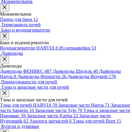
Можжевельник
Можжевельник
Панно для бани
12
Термозащита печей
Баки и водонагреватели
Баки и водонагреватели
Водонагреватели HARVIA
6
Из нержавейки
53
Дымоходы
Дымоходы
Дымоходы ФЕНИКС
487
Дымоходы Шидель
40
Дымоходы
Harvia
8
Дымоходы Ферингер
26
Дымоходы Везувий
178
Принадлежности для печей
Тэны и запасные части для печей
Тэны и запасные части для печей
Тэны для печей HARVIA
59
Запасные части Harvia
71
Запасные
части Sangens
10
Запасные части Tylo
70
Тэны и запасные части
Паромакс
59
Запасные части Karina
22
Запасные части
Hygromatik
62
Аналоги запчастей
6
Тэны для печей Born
15
Купели и душевые