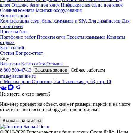
ключ
Отделка бани под ключ
Инфракрасная сауна под ключ
Соляная комната
Монтаж оборудования
Комплектация
Комплектация саун, бань, хаммамов и SPA
Для дизайнеров
Для
строителей
Проекты бань
Портфолио работ
Проекты саун
Проекты хаммамов
Комнаты
отдыха
База знаний
Статьи
Вопрос-ответ
Ещё
Вакансии
Карта сайта
Отзывы
8 800 500-47-13
Заказать звонок
Сейчас работаем
mail@sauna-life.ru
г. Москва
,
р-он Строгино, 2-я Лыковская, д. 63, стр. 10
Не знаете, с чего начать?
Инженер приедет на объект, снимет размеры парной и на месте
ответит на вопросы по оборудованию и отделке.
Вызвать на замеры
© 2010-2026
Гипермаркет для бани и сауны Сауна Лайф
.
Цены