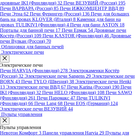
дровяные IKI (Финляндия)
32
Печи ВЕЗУВИЙ (Россия)
195
Печи ВАРВАРА (Россия)
85
Печи ИЖКОМЦЕНТР ВВД
89
Печи Этна
62
Печи Ферингер (Россия)
136
Печи для больших
бань на дровах KLOVER (Италия)
8
Каменки для бани на
дровах TULIKIVI (Финляндия)
4
Печи для бани ASTON
18
Порталы для банной печи
17
Печи Ермак
54
Дровяные печи
Костёр (Россия)
109
Печи KASTOR (Финляндия)
46
Дровяные
печи Вулкан (Россия)
70
Облицовки для банных печей
Электрические печи
Электрические печи
Печи HARVIA (Финляндия)
278
Электрокаменки Костёр
(Россия)
32
Электрические печи Sangens
29
Электрические печи
BORN
43
Печи TYLO (Швеция)
38
Электрические печи Henki
13
Электрические печи ВВД
67
Печи Karina (Россия)
190
Печи
IKI (Финляндия)
32
Печи HELO (Финляндия)
108
Печи SAWO
(Финляндия)
261
Печи Паромакс
47
Печи TULIKIVI
(Финляндия)
66
Печи Lang
68
Печи EOS (Германия)
124
Электрические печи ВЕЗУВИЙ
44
Пульты управления
Пульты управления
Невотон Комфорт
3
Панели управления Harvia
29
Пульты для