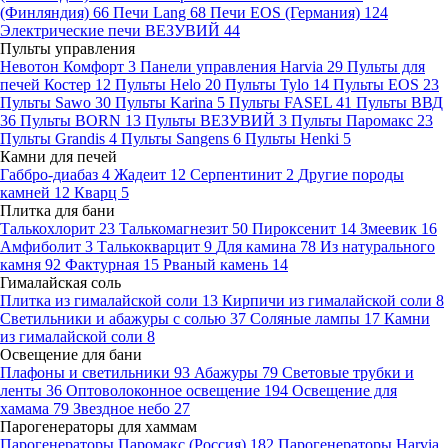
(Финляндия)
66
Печи Lang
68
Печи EOS (Германия)
124
Электрические печи ВЕЗУВИЙ
44
Пульты управления
Невотон Комфорт
3
Панели управления Harvia
29
Пульты для
печей Костер
12
Пульты Helo
20
Пульты Tylo
14
Пульты EOS
23
Пульты Sawo
30
Пульты Karina
5
Пульты FASEL
41
Пульты ВВД
36
Пульты BORN
13
Пульты ВЕЗУВИЙ
3
Пульты Паромакс
23
Пульты Grandis
4
Пульты Sangens
6
Пульты Henki
5
Камни для печей
Габбро-диабаз
4
Жадеит
12
Серпентинит
2
Другие породы
камней
12
Кварц
5
Плитка для бани
Талькохлорит
23
Талькомагнезит
50
Пироксенит
14
Змеевик
16
Амфиболит
3
Талькокварцит
9
Для камина
78
Из натурального
камня
92
Фактурная
15
Рваный камень
14
Гималайская соль
Плитка из гималайской соли
13
Кирпичи из гималайской соли
8
Светильники и абажуры с солью
37
Соляные лампы
17
Камни
из гималайской соли
8
Освещение для бани
Плафоны и светильники
93
Абажуры
79
Световые трубки и
ленты
36
Оптоволоконное освещение
194
Освещение для
хамама
79
Звездное небо
27
Парогенераторы для хаммам
Парогенераторы Паромакс (Россия)
182
Парогенераторы Harvia