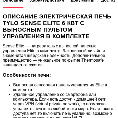
Описание
Характеристики
Документы
Доставк
ОПИСАНИЕ ЭЛЕКТРИЧЕСКАЯ ПЕЧЬ
TYLO SENSE ELITE 6 КВТ С
ВЫНОСНЫМ ПУЛЬТОМ
УПРАВЛЕНИЯ В КОМПЛЕКТЕ
Sense Elite — нагреватель с выносной панелью
управления Elite в комплекте. Лаконичный дизайн и
знаменитая шведская надежность. Дополнительное
85.758
преимущество — уникальное покрытие Thermosafe
защищает от ожогов.
Инфракрасная панель Tylo 100 Вт, серая
Особенности печи:
Выносная сенсорная панель управления Elite в
комплекте.
Удаленное управление со смартфона или
компьютера. Если есть доступ к домашней сети
через VPN (virtual private network), то возможно
управлять печью из любой точки мира. Если такого
доступа нет, то включить печь удаленно, возможно