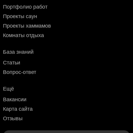
СДЭК, ПЭК, Деловые линии, ЖелДорЭкспедиция, Байкал
Портфолио работ
Сервис и другие компании которые вам удобны.
Стоимость доставки
до транспортной компании в
Проекты саун
пределах МКАД:
Проекты хаммамов
- мелкогабаритного груза (до 50х40х70 см) - 800 рублей
- крупногабаритного - 1200 рублей
Комнаты отдыха
Условия оплаты
База знаний
Наличный расчёт
: возможен при доставке курьером или
самовывозе (Москва и область).
Статьи
Безналичный расчёт
:
Дебетовой или кредитной пластиковой картой
при
Вопрос-ответ
самовывозе с нашего склада в Москве, а также при
доставке водителем по Москве и области
Ещё
(необходимо уточнить перед доставкой)
Переводом по счёту: для физлиц — через любой
Вакансии
банк; для юрлиц и ИП — без НДС, по
предварительной заявке.
Карта сайта
Через приложение Сбербанк онлайн
Отзывы
Переводом на карту Сбербанка
По счету в отделении любого банка