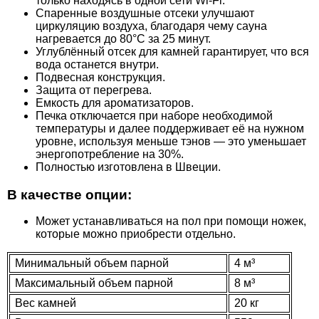
только находясь в одной сети Wi-Fi.
Спаренные воздушные отсеки улучшают
циркуляцию воздуха, благодаря чему сауна
нагревается до 80°C за 25 минут.
Углублённый отсек для камней гарантирует, что вся
87.735
вода останется внутри.
Подвесная конструкция.
Инфракрасная панель Tylo 150 Вт, черная
Защита от перегрева.
Емкость для ароматизаторов.
Печка отключается при наборе необходимой
температуры и далее поддерживает её на нужном
уровне, используя меньше тэнов — это уменьшает
энергопотребление на 30%.
Полностью изготовлена в Швеции.
В качестве опции:
Может устанавливаться на пол при помощи ножек,
которые можно приобрести отдельно.
Минимальный объем парной
4 м³
87.735
Максимальный объем парной
8 м³
Инфракрасная панель Tylo 150 Вт, серая
Вес камней
20 кг