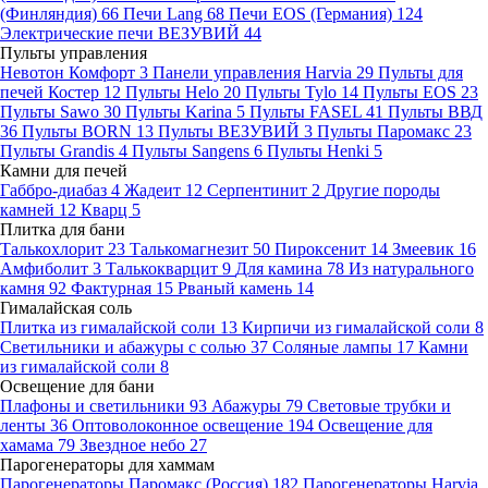
(Финляндия)
66
Печи Lang
68
Печи EOS (Германия)
124
Электрические печи ВЕЗУВИЙ
44
Пульты управления
Невотон Комфорт
3
Панели управления Harvia
29
Пульты для
печей Костер
12
Пульты Helo
20
Пульты Tylo
14
Пульты EOS
23
Пульты Sawo
30
Пульты Karina
5
Пульты FASEL
41
Пульты ВВД
36
Пульты BORN
13
Пульты ВЕЗУВИЙ
3
Пульты Паромакс
23
Пульты Grandis
4
Пульты Sangens
6
Пульты Henki
5
Камни для печей
Габбро-диабаз
4
Жадеит
12
Серпентинит
2
Другие породы
камней
12
Кварц
5
Плитка для бани
Талькохлорит
23
Талькомагнезит
50
Пироксенит
14
Змеевик
16
Амфиболит
3
Талькокварцит
9
Для камина
78
Из натурального
камня
92
Фактурная
15
Рваный камень
14
Гималайская соль
Плитка из гималайской соли
13
Кирпичи из гималайской соли
8
Светильники и абажуры с солью
37
Соляные лампы
17
Камни
из гималайской соли
8
Освещение для бани
Плафоны и светильники
93
Абажуры
79
Световые трубки и
ленты
36
Оптоволоконное освещение
194
Освещение для
хамама
79
Звездное небо
27
Парогенераторы для хаммам
Парогенераторы Паромакс (Россия)
182
Парогенераторы Harvia