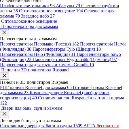
Освещение для бани
Плафоны и светильники
93
Абажуры
79
Световые трубки и
ленты
36
Оптоволоконное освещение
194
Освещение для
хамама
79
Звездное небо
27
Оптоволоконное освещение
Парогенераторы для хаммам
Парогенераторы для хаммам
Парогенераторы Паромакс (Россия)
182
Парогенераторы Harvia
(Финляндия)
38
Парогенераторы Tylo (Швеция)
18
Парогенераторы Helo (Финляндия)
31
Парогенераторы Sawo
(Финляндия)
22
Парогенераторы Hygromatik (Германия)
97
Парогенераторы для сауны и хамама Grandis
10
Панели и 3D полистирол Ruspanel
Панели и 3D полистирол Ruspanel
РПГ панели Ruspanel для хаммам
65
Готовые формы Ruspanel
для хаммам
23
Комплектующие Ruspanel (клей, крепеж,
гидроизоляция)
40
Сендвич панели Ruspanel для отделки дома
122
Двери для бань, саун и хаммам
Двери для бань, саун и хаммам
Стеклянные двери для бани и сауны
1509
АРТА
бесплатная