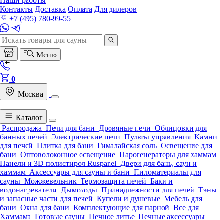
Наши работы
Контакты
Доставка
Оплата
Для дилеров
+7 (495) 780-99-55
Меню
0
Москва
Каталог
Распродажа
Печи для бани
Дровяные печи
Облицовки для
банных печей
Электрические печи
Пульты управления
Камни
для печей
Плитка для бани
Гималайская соль
Освещение для
бани
Оптоволоконное освещение
Парогенераторы для хаммам
Панели и 3D полистирол Ruspanel
Двери для бань, саун и
хаммам
Аксессуары для сауны и бани
Пиломатериалы для
сауны
Можжевельник
Термозащита печей
Баки и
водонагреватели
Дымоходы
Принадлежности для печей
Тэны
и запасные части для печей
Купели и душевые
Мебель для
бани
Окна для бани
Комплектующие для парной
Все для
Хаммама
Готовые сауны
Печное литье
Печные аксессуары