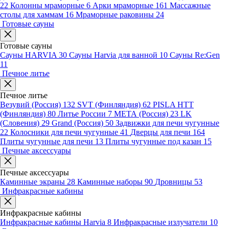
22
Колонны мраморные
6
Арки мраморные
161
Массажные
столы для хаммам
16
Мраморные раковины
24
Готовые сауны
Готовые сауны
Сауны HARVIA
30
Сауны Harvia для ванной
10
Сауны Re:Gen
11
Печное литье
Печное литье
Везувий (Россия)
132
SVT (Финляндия)
62
PISLA HTT
(Финляндия)
80
Литье России
7
МЕТА (Россия)
23
LK
(Словения)
29
Grand (Россия)
50
Задвижки для печи чугунные
22
Колосники для печи чугунные
41
Дверцы для печи
164
Плиты чугунные для печи
13
Плиты чугунные под казан
15
Печные аксессуары
Печные аксессуары
Каминные экраны
28
Каминные наборы
90
Дровницы
53
Инфракрасные кабины
Инфракрасные кабины
Инфракрасные кабины Harvia
8
Инфракрасные излучатели
10