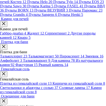
печей Костер
12
Пульты Helo
20
Пульты Tylo
14
Пульты EOS
23
Пульты Sawo
30
Пульты Karina
5
Пульты FASEL
41
Пульты ВВД
36
Пульты BORN
13
Пульты ВЕЗУВИЙ
3
Пульты Паромакс
23
Пульты Grandis
4
Пульты Sangens
6
Пульты Henki
5
Камни для печей
Камни для печей
Габбро-диабаз
4
Жадеит
12
Серпентинит
2
Другие породы
камней
12
Кварц
5
Плитка для бани
Плитка для бани
Талькохлорит
23
Талькомагнезит
50
Пироксенит
14
Змеевик
16
Амфиболит
3
Талькокварцит
9
Для камина
78
Из натурального
камня
92
Фактурная
15
Рваный камень
14
Гималайская соль
Гималайская соль
Плитка из гималайской соли
13
Кирпичи из гималайской соли
8
Светильники и абажуры с солью
37
Соляные лампы
17
Камни
из гималайской соли
8
Освещение для бани