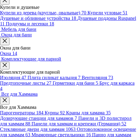
Купели и душевые
Купели из дерева (круглые, овальные)
70
Купели угловые
51
Душевые и обливные устройства
18
Душевые поддоны Ruspanel
11
Подиумы и лесенки
18
Мебель для бани
Окна для бани
Окна для бани
Окна
14
Комплектующие для парной
Комплектующие для парной
Изоляция
47
Плита силикат кальция
7
Вентиляция
73
Предтопочные листы
27
Герметики для бани
5
Брус для каркаса
4
Все для Хаммама
Все для Хаммама
Парогенераторы
184
Курны
92
Краны для хамама
35
Дозирующие станции для хамамов
7
Панели и 3D полистирол
для хаммам
88
Панели для хаммам и крепежи (Германия)
52
Стеклянные двери для хаммам
1063
Оптоволоконное освещение
для хаммам
63
Мраморные светильники
16
Панно для хаммам