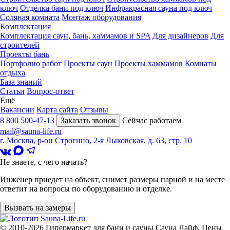
ключ
Отделка бани под ключ
Инфракрасная сауна под ключ
Соляная комната
Монтаж оборудования
Комплектация
Комплектация саун, бань, хаммамов и SPA
Для дизайнеров
Для
строителей
Проекты бань
Портфолио работ
Проекты саун
Проекты хаммамов
Комнаты
отдыха
База знаний
Статьи
Вопрос-ответ
Ещё
Вакансии
Карта сайта
Отзывы
8 800 500-47-13
Заказать звонок
Сейчас работаем
mail@sauna-life.ru
г. Москва
,
р-он Строгино, 2-я Лыковская, д. 63, стр. 10
Не знаете, с чего начать?
Инженер приедет на объект, снимет размеры парной и на месте
ответит на вопросы по оборудованию и отделке.
Вызвать на замеры
© 2010-2026
Гипермаркет для бани и сауны Сауна Лайф
.
Цены