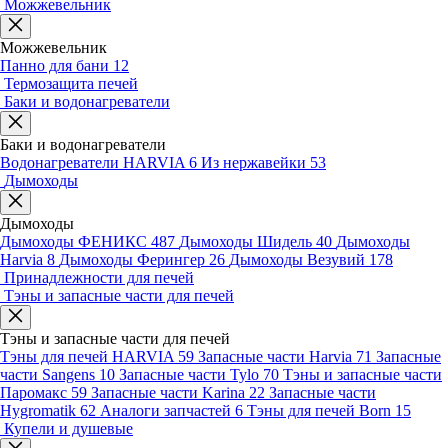
Можжевельник
Можжевельник
Панно для бани
12
Термозащита печей
Баки и водонагреватели
Баки и водонагреватели
Водонагреватели HARVIA
6
Из нержавейки
53
Дымоходы
Дымоходы
Дымоходы ФЕНИКС
487
Дымоходы Шидель
40
Дымоходы
Harvia
8
Дымоходы Ферингер
26
Дымоходы Везувий
178
Принадлежности для печей
Тэны и запасные части для печей
Тэны и запасные части для печей
Тэны для печей HARVIA
59
Запасные части Harvia
71
Запасные
части Sangens
10
Запасные части Tylo
70
Тэны и запасные части
Паромакс
59
Запасные части Karina
22
Запасные части
Hygromatik
62
Аналоги запчастей
6
Тэны для печей Born
15
Купели и душевые