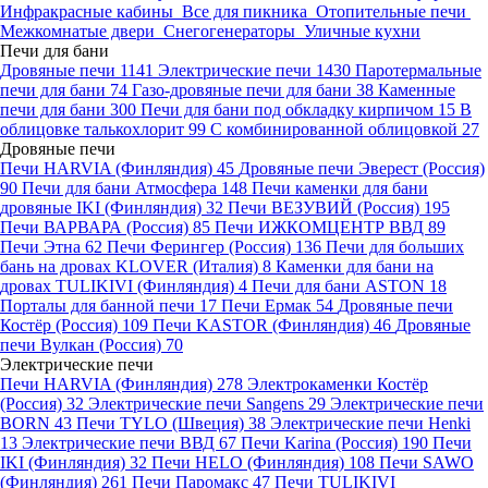
Инфракрасные кабины
Все для пикника
Отопительные печи
Межкомнатые двери
Снегогенераторы
Уличные кухни
Печи для бани
Дровяные печи
1141
Электрические печи
1430
Паротермальные
печи для бани
74
Газо-дровяные печи для бани
38
Каменные
печи для бани
300
Печи для бани под обкладку кирпичом
15
В
облицовке талькохлорит
99
С комбинированной облицовкой
27
Дровяные печи
Печи HARVIA (Финляндия)
45
Дровяные печи Эверест (Россия)
90
Печи для бани Атмосфера
148
Печи каменки для бани
дровяные IKI (Финляндия)
32
Печи ВЕЗУВИЙ (Россия)
195
Печи ВАРВАРА (Россия)
85
Печи ИЖКОМЦЕНТР ВВД
89
Печи Этна
62
Печи Ферингер (Россия)
136
Печи для больших
бань на дровах KLOVER (Италия)
8
Каменки для бани на
дровах TULIKIVI (Финляндия)
4
Печи для бани ASTON
18
Порталы для банной печи
17
Печи Ермак
54
Дровяные печи
Костёр (Россия)
109
Печи KASTOR (Финляндия)
46
Дровяные
печи Вулкан (Россия)
70
Электрические печи
Печи HARVIA (Финляндия)
278
Электрокаменки Костёр
(Россия)
32
Электрические печи Sangens
29
Электрические печи
BORN
43
Печи TYLO (Швеция)
38
Электрические печи Henki
13
Электрические печи ВВД
67
Печи Karina (Россия)
190
Печи
IKI (Финляндия)
32
Печи HELO (Финляндия)
108
Печи SAWO
(Финляндия)
261
Печи Паромакс
47
Печи TULIKIVI