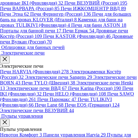
дровяные IKI (Финляндия)
32
Печи ВЕЗУВИЙ (Россия)
195
Печи ВАРВАРА (Россия)
85
Печи ИЖКОМЦЕНТР ВВД
89
Печи Этна
62
Печи Ферингер (Россия)
136
Печи для больших
бань на дровах KLOVER (Италия)
8
Каменки для бани на
дровах TULIKIVI (Финляндия)
4
Печи для бани ASTON
18
Порталы для банной печи
17
Печи Ермак
54
Дровяные печи
Костёр (Россия)
109
Печи KASTOR (Финляндия)
46
Дровяные
печи Вулкан (Россия)
70
Облицовки для банных печей
Электрические печи
Электрические печи
Печи HARVIA (Финляндия)
278
Электрокаменки Костёр
(Россия)
32
Электрические печи Sangens
29
Электрические печи
BORN
43
Печи TYLO (Швеция)
38
Электрические печи Henki
13
Электрические печи ВВД
67
Печи Karina (Россия)
190
Печи
IKI (Финляндия)
32
Печи HELO (Финляндия)
108
Печи SAWO
(Финляндия)
261
Печи Паромакс
47
Печи TULIKIVI
(Финляндия)
66
Печи Lang
68
Печи EOS (Германия)
124
Электрические печи ВЕЗУВИЙ
44
Пульты управления
Пульты управления
Невотон Комфорт
3
Панели управления Harvia
29
Пульты для