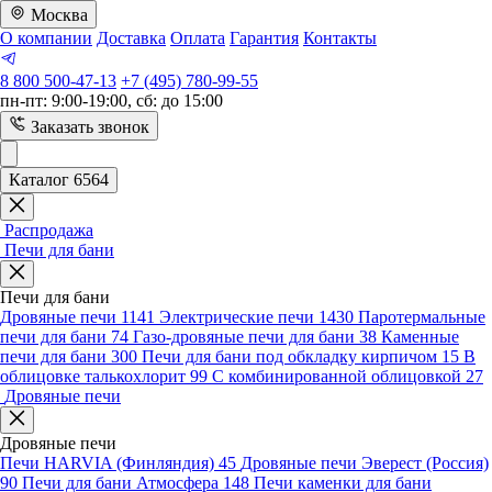
Москва
О компании
Доставка
Оплата
Гарантия
Контакты
8 800 500-47-13
+7 (495) 780-99-55
пн-пт: 9:00-19:00, сб: до 15:00
Заказать звонок
Каталог 6564
Распродажа
Печи для бани
Печи для бани
Дровяные печи
1141
Электрические печи
1430
Паротермальные
печи для бани
74
Газо-дровяные печи для бани
38
Каменные
печи для бани
300
Печи для бани под обкладку кирпичом
15
В
облицовке талькохлорит
99
С комбинированной облицовкой
27
Дровяные печи
Дровяные печи
Печи HARVIA (Финляндия)
45
Дровяные печи Эверест (Россия)
90
Печи для бани Атмосфера
148
Печи каменки для бани