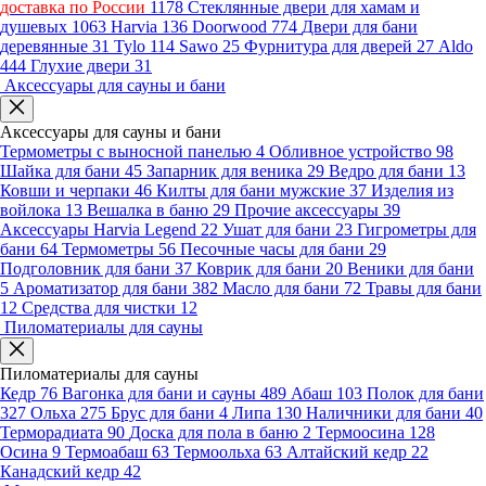
доставка по России
1178
Стеклянные двери для хамам и
душевых
1063
Harvia
136
Doorwood
774
Двери для бани
деревянные
31
Tylo
114
Sawo
25
Фурнитура для дверей
27
Aldo
444
Глухие двери
31
Аксессуары для сауны и бани
Аксессуары для сауны и бани
Термометры с выносной панелью
4
Обливное устройство
98
Шайка для бани
45
Запарник для веника
29
Ведро для бани
13
Ковши и черпаки
46
Килты для бани мужские
37
Изделия из
войлока
13
Вешалка в баню
29
Прочие аксессуары
39
Аксессуары Harvia Legend
22
Ушат для бани
23
Гигрометры для
бани
64
Термометры
56
Песочные часы для бани
29
Подголовник для бани
37
Коврик для бани
20
Веники для бани
5
Ароматизатор для бани
382
Масло для бани
72
Травы для бани
12
Средства для чистки
12
Пиломатериалы для сауны
Пиломатериалы для сауны
Кедр
76
Вагонка для бани и сауны
489
Абаш
103
Полок для бани
327
Ольха
275
Брус для бани
4
Липа
130
Наличники для бани
40
Терморадиата
90
Доска для пола в баню
2
Термоосина
128
Осина
9
Термоабаш
63
Термоольха
63
Алтайский кедр
22
Канадский кедр
42