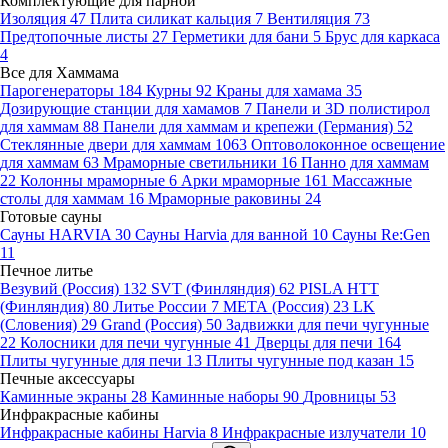
Комплектующие для парной
Изоляция
47
Плита силикат кальция
7
Вентиляция
73
Предтопочные листы
27
Герметики для бани
5
Брус для каркаса
4
Все для Хаммама
Парогенераторы
184
Курны
92
Краны для хамама
35
Дозирующие станции для хамамов
7
Панели и 3D полистирол
для хаммам
88
Панели для хаммам и крепежи (Германия)
52
Стеклянные двери для хаммам
1063
Оптоволоконное освещение
для хаммам
63
Мраморные светильники
16
Панно для хаммам
22
Колонны мраморные
6
Арки мраморные
161
Массажные
столы для хаммам
16
Мраморные раковины
24
Готовые сауны
Сауны HARVIA
30
Сауны Harvia для ванной
10
Сауны Re:Gen
11
Печное литье
Везувий (Россия)
132
SVT (Финляндия)
62
PISLA HTT
(Финляндия)
80
Литье России
7
МЕТА (Россия)
23
LK
(Словения)
29
Grand (Россия)
50
Задвижки для печи чугунные
22
Колосники для печи чугунные
41
Дверцы для печи
164
Плиты чугунные для печи
13
Плиты чугунные под казан
15
Печные аксессуары
Каминные экраны
28
Каминные наборы
90
Дровницы
53
Инфракрасные кабины
Инфракрасные кабины Harvia
8
Инфракрасные излучатели
10