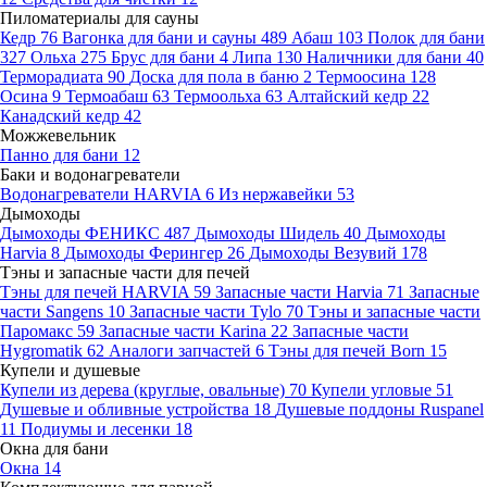
Пиломатериалы для сауны
Кедр
76
Вагонка для бани и сауны
489
Абаш
103
Полок для бани
327
Ольха
275
Брус для бани
4
Липа
130
Наличники для бани
40
Терморадиата
90
Доска для пола в баню
2
Термоосина
128
Осина
9
Термоабаш
63
Термоольха
63
Алтайский кедр
22
Канадский кедр
42
Можжевельник
Панно для бани
12
Баки и водонагреватели
Водонагреватели HARVIA
6
Из нержавейки
53
Дымоходы
Дымоходы ФЕНИКС
487
Дымоходы Шидель
40
Дымоходы
Harvia
8
Дымоходы Ферингер
26
Дымоходы Везувий
178
Тэны и запасные части для печей
Тэны для печей HARVIA
59
Запасные части Harvia
71
Запасные
части Sangens
10
Запасные части Tylo
70
Тэны и запасные части
Паромакс
59
Запасные части Karina
22
Запасные части
Hygromatik
62
Аналоги запчастей
6
Тэны для печей Born
15
Купели и душевые
Купели из дерева (круглые, овальные)
70
Купели угловые
51
Душевые и обливные устройства
18
Душевые поддоны Ruspanel
11
Подиумы и лесенки
18
Окна для бани
Окна
14