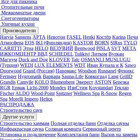
Все для пикника
Отопительные печи
Межкомнатые двери
Снегогенераторы
Уличные кухни
Производители
Harvia
Sangens
АРТА
Невотон
FASEL
Henki
Костёр
Karina
Печи
Атмосфера
EOS
IKI (Финляндия)
KASTOR
BORN
SlRus
TYLO
CARIITTI
Этна
HELO
ВЕЗУВИЙ
Bentwood
PISLA
SVT
МЕТА
ИЖКОМЦЕНТР ВВД
SCHIEDEL
Tulikivi
Литком
Вулкан
Магнум
Duck and Dog
KLOVER
Talc
OSMANLI MUSLUGU
(Турция)
WEDI
LUX ELEMENTS
WDT
Иван Купала и К
Sawo
Doorwood
Grand (Россия)
Паромакс
Woodson
Ruspanel
Феникс
Feringer
Hygromatik
Варвара
Sauna-Life
Ковкоград
Lang
GrillD
Grandis
Camylle
KOLO
Blumenberg
Эверест
ASTON
Березка
RGR
Ермак
Licht-2000
Mondex
ИзиСтим
Kovstandart
Теклар
Fischer
ALDO
Wood-Point
Spitzner
Wellness Spa
R-Snow
Regen
Spa
Morelli Impero
Helios
РАСПРОДАЖА
Строительство саун
Другие услуги
Строительство хаммам
Полная отделка бани
Отделка сауны
Инфракрасная сауна
Соляная комната
Сервисный центр
Установка и подключение
Комплектация бани
Вызов на замеры