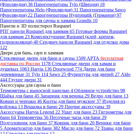
(Финляндия)
38
Парогенераторы Tylo (Швеция)
18
Парогенераторы Helo (Финляндия)
31
Парогенераторы Sawo
(Финляндия)
22
Парогенераторы Hygromatik (Германия)
97
Парогенераторы для сауны и хамама Grandis
10
Панели и 3D полистирол Ruspanel
РПГ панели Ruspanel для хаммам
65
Готовые формы Ruspanel
для хаммам
23
Комплектующие Ruspanel (клей, крепеж,
гидроизоляция)
40
Сендвич панели Ruspanel для отделки дома
122
Двери для бань, саун и хаммам
Стеклянные двери для бани и сауны
1509
АРТА
бесплатная
доставка по России
1178
Стеклянные двери для хамам и
душевых
1063
Harvia
136
Doorwood
774
Двери для бани
деревянные
31
Tylo
114
Sawo
25
Фурнитура для дверей
27
Aldo
444
Глухие двери
31
Аксессуары для сауны и бани
Термометры с выносной панелью
4
Обливное устройство
98
Шайка для бани
45
Запарник для веника
29
Ведро для бани
13
Ковши и черпаки
46
Килты для бани мужские
37
Изделия из
войлока
13
Вешалка в баню
29
Прочие аксессуары
39
Аксессуары Harvia Legend
22
Ушат для бани
23
Гигрометры для
бани
64
Термометры
56
Песочные часы для бани
29
Подголовник для бани
37
Коврик для бани
20
Веники для бани
5
Ароматизатор для бани
382
Масло для бани
72
Травы для бани
12
Средства для чистки
12