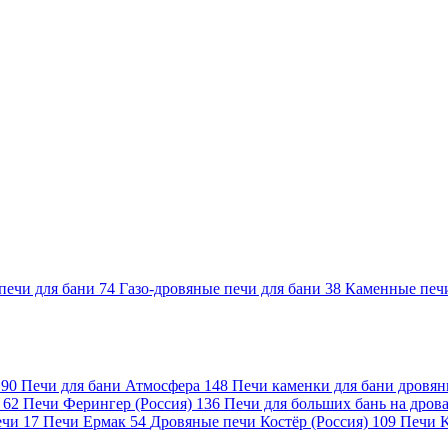
печи для бани
74
Газо-дровяные печи для бани
38
Каменные печ
)
90
Печи для бани Атмосфера
148
Печи каменки для бани дровя
а
62
Печи Ферингер (Россия)
136
Печи для больших бань на дро
ечи
17
Печи Ермак
54
Дровяные печи Костёр (Россия)
109
Печи 