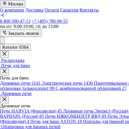
Москва
О компании
Доставка
Оплата
Гарантия
Контакты
8 800 500-47-13
+7 (495) 780-99-55
пн-пт: 9:00-19:00, сб: до 15:00
Заказать звонок
Каталог 6564
Распродажа
Печи для бани
Печи для бани
Дровяные печи
1141
Электрические печи
1430
Паротермальные 
облицовке талькохлорит
99
С комбинированной облицовкой
27
Дровяные печи
Дровяные печи
Печи HARVIA (Финляндия)
45
Дровяные печи Эверест (Россия
ВАРВАРА (Россия)
85
Печи ИЖКОМЦЕНТР ВВД
89
Печи Этн
(Финляндия)
4
Печи для бани ASTON
18
Порталы для банной п
Облицовки для банных печей