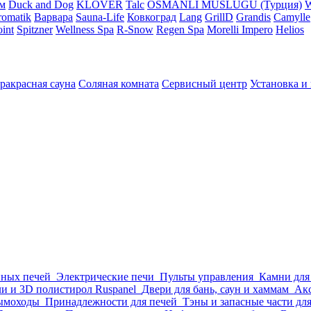
м
Duck and Dog
KLOVER
Talc
OSMANLI MUSLUGU (Турция)
omatik
Варвара
Sauna-Life
Ковкоград
Lang
GrillD
Grandis
Camylle
int
Spitzner
Wellness Spa
R-Snow
Regen Spa
Morelli Impero
Helios
ракрасная сауна
Соляная комната
Сервисный центр
Установка и
нных печей
Электрические печи
Пульты управления
Камни для
и и 3D полистирол Ruspanel
Двери для бань, саун и хаммам
Акс
ымоходы
Принадлежности для печей
Тэны и запасные части дл