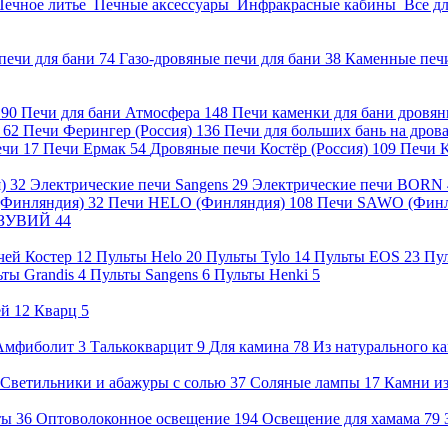
Печное литье
Печные аксессуары
Инфракрасные кабины
Все д
печи для бани
74
Газо-дровяные печи для бани
38
Каменные печ
)
90
Печи для бани Атмосфера
148
Печи каменки для бани дровя
а
62
Печи Ферингер (Россия)
136
Печи для больших бань на дро
ечи
17
Печи Ермак
54
Дровяные печи Костёр (Россия)
109
Печи 
я)
32
Электрические печи Sangens
29
Электрические печи BORN
 (Финляндия)
32
Печи HELO (Финляндия)
108
Печи SAWO (Фин
ВЕЗУВИЙ
44
чей Костер
12
Пульты Helo
20
Пульты Tylo
14
Пульты EOS
23
Пу
ьты Grandis
4
Пульты Sangens
6
Пульты Henki
5
ей
12
Кварц
5
Амфиболит
3
Талькокварцит
9
Для камина
78
Из натурального к
Светильники и абажуры с солью
37
Соляные лампы
17
Камни из
нты
36
Оптоволоконное освещение
194
Освещение для хамама
79