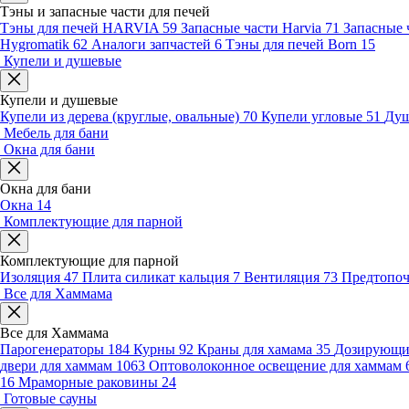
Тэны и запасные части для печей
Тэны для печей HARVIA
59
Запасные части Harvia
71
Запасные 
Hygromatik
62
Аналоги запчастей
6
Тэны для печей Born
15
Купели и душевые
Купели и душевые
Купели из дерева (круглые, овальные)
70
Купели угловые
51
Душ
Мебель для бани
Окна для бани
Окна для бани
Окна
14
Комплектующие для парной
Комплектующие для парной
Изоляция
47
Плита силикат кальция
7
Вентиляция
73
Предтопо
Все для Хаммама
Все для Хаммама
Парогенераторы
184
Курны
92
Краны для хамама
35
Дозирующие
двери для хаммам
1063
Оптоволоконное освещение для хаммам
16
Мраморные раковины
24
Готовые сауны