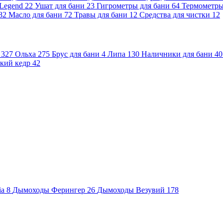
 Legend
22
Ушат для бани
23
Гигрометры для бани
64
Термометр
82
Масло для бани
72
Травы для бани
12
Средства для чистки
12
и
327
Ольха
275
Брус для бани
4
Липа
130
Наличники для бани
40
кий кедр
42
ia
8
Дымоходы Ферингер
26
Дымоходы Везувий
178