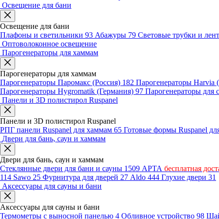
Освещение для бани
Освещение для бани
Плафоны и светильники
93
Абажуры
79
Световые трубки и ле
Оптоволоконное освещение
Парогенераторы для хаммам
Парогенераторы для хаммам
Парогенераторы Паромакс (Россия)
182
Парогенераторы Harvia
Парогенераторы Hygromatik (Германия)
97
Парогенераторы для 
Панели и 3D полистирол Ruspanel
Панели и 3D полистирол Ruspanel
РПГ панели Ruspanel для хаммам
65
Готовые формы Ruspanel д
Двери для бань, саун и хаммам
Двери для бань, саун и хаммам
Стеклянные двери для бани и сауны
1509
АРТА
бесплатная дост
114
Sawo
25
Фурнитура для дверей
27
Aldo
444
Глухие двери
31
Аксессуары для сауны и бани
Аксессуары для сауны и бани
Термометры с выносной панелью
4
Обливное устройство
98
Шай