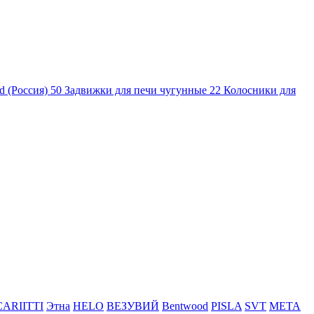
d (Россия)
50
Задвижки для печи чугунные
22
Колосники для
CARIITTI
Этна
HELO
ВЕЗУВИЙ
Bentwood
PISLA
SVT
МЕТА