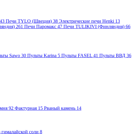
43
Печи TYLO (Швеция)
38
Электрические печи Henki
13
ляндия)
261
Печи Паромакс
47
Печи TULIKIVI (Финляндия)
66
льты Sawo
30
Пульты Karina
5
Пульты FASEL
41
Пульты ВВД
36
амня
92
Фактурная
15
Рваный камень
14
 гималайской соли
8