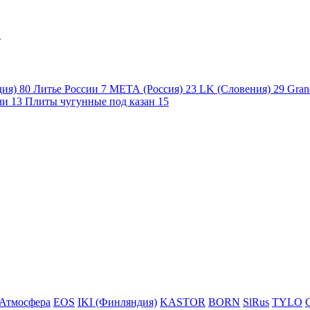
1
дия)
80
Литье России
7
МЕТА (Россия)
23
LK (Словения)
29
Gran
чи
13
Плиты чугунные под казан
15
Атмосфера
EOS
IKI (Финляндия)
KASTOR
BORN
SlRus
TYLO