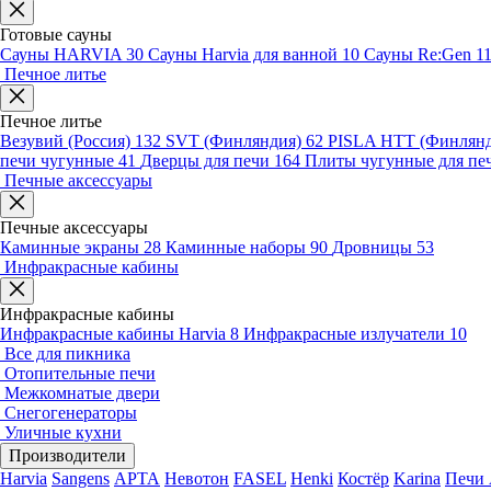
Готовые сауны
Сауны HARVIA
30
Сауны Harvia для ванной
10
Сауны Re:Gen
1
Печное литье
Печное литье
Везувий (Россия)
132
SVT (Финляндия)
62
PISLA HTT (Финлян
печи чугунные
41
Дверцы для печи
164
Плиты чугунные для пе
Печные аксессуары
Печные аксессуары
Каминные экраны
28
Каминные наборы
90
Дровницы
53
Инфракрасные кабины
Инфракрасные кабины
Инфракрасные кабины Harvia
8
Инфракрасные излучатели
10
Все для пикника
Отопительные печи
Межкомнатые двери
Снегогенераторы
Уличные кухни
Производители
Harvia
Sangens
АРТА
Невотон
FASEL
Henki
Костёр
Karina
Печи 