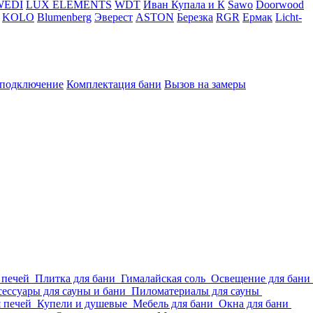
WEDI
LUX ELEMENTS
WDT
Иван Купала и К
Sawo
Doorwood
KOLO
Blumenberg
Эверест
ASTON
Березка
RGR
Ермак
Licht-
 подключение
Комплектация бани
Вызов на замеры
 печей
Плитка для бани
Гималайская соль
Освещение для бани
ессуары для сауны и бани
Пиломатериалы для сауны
я печей
Купели и душевые
Мебель для бани
Окна для бани