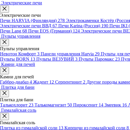
Электрические печи
Электрические печи
Печи HARVIA (Финляндия)
278
Электрокаменки Костёр (Росси
Электрические печи ВВД
67
Печи Karina (Россия)
190
Печи IKI
Печи Lang
68
Печи EOS (Германия)
124
Электрические печи 
Пульты управления
Пульты управления
Невотон Комфорт
3
Панели управления Harvia
29
Пульты для пе
Пульты BORN
13
Пульты ВЕЗУВИЙ
3
Пульты Паромакс
23
Пул
Камни для печей
Камни для печей
Габбро-диабаз
4
Жадеит
12
Серпентинит
2
Другие породы камн
Плитка для бани
Плитка для бани
Талькохлорит
23
Талькомагнезит
50
Пироксенит
14
Змеевик
16
Гималайская соль
Гималайская соль
Плитка из гималайской соли
13
Кирпичи из гималайской соли
8