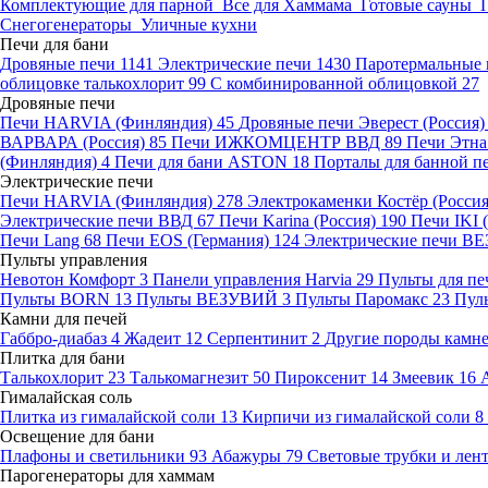
Комплектующие для парной
Все для Хаммама
Готовые сауны
Снегогенераторы
Уличные кухни
Печи для бани
Дровяные печи
1141
Электрические печи
1430
Паротермальные 
облицовке талькохлорит
99
С комбинированной облицовкой
27
Дровяные печи
Печи HARVIA (Финляндия)
45
Дровяные печи Эверест (Россия
ВАРВАРА (Россия)
85
Печи ИЖКОМЦЕНТР ВВД
89
Печи Этн
(Финляндия)
4
Печи для бани ASTON
18
Порталы для банной п
Электрические печи
Печи HARVIA (Финляндия)
278
Электрокаменки Костёр (Росси
Электрические печи ВВД
67
Печи Karina (Россия)
190
Печи IKI
Печи Lang
68
Печи EOS (Германия)
124
Электрические печи 
Пульты управления
Невотон Комфорт
3
Панели управления Harvia
29
Пульты для пе
Пульты BORN
13
Пульты ВЕЗУВИЙ
3
Пульты Паромакс
23
Пул
Камни для печей
Габбро-диабаз
4
Жадеит
12
Серпентинит
2
Другие породы камн
Плитка для бани
Талькохлорит
23
Талькомагнезит
50
Пироксенит
14
Змеевик
16
Гималайская соль
Плитка из гималайской соли
13
Кирпичи из гималайской соли
8
Освещение для бани
Плафоны и светильники
93
Абажуры
79
Световые трубки и ле
Парогенераторы для хаммам