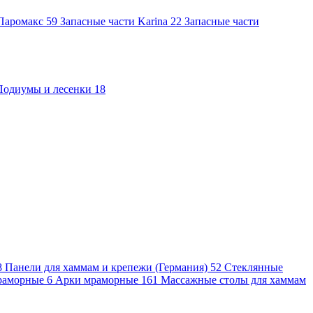
 Паромакс
59
Запасные части Karina
22
Запасные части
Подиумы и лесенки
18
8
Панели для хаммам и крепежи (Германия)
52
Стеклянные
раморные
6
Арки мраморные
161
Массажные столы для хаммам