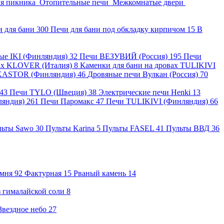
ля пикника
Отопительные печи
Межкомнатые двери
и для бани
300
Печи для бани под обкладку кирпичом
15
В
ные IKI (Финляндия)
32
Печи ВЕЗУВИЙ (Россия)
195
Печи
вах KLOVER (Италия)
8
Каменки для бани на дровах TULIKIVI
KASTOR (Финляндия)
46
Дровяные печи Вулкан (Россия)
70
43
Печи TYLO (Швеция)
38
Электрические печи Henki
13
ляндия)
261
Печи Паромакс
47
Печи TULIKIVI (Финляндия)
66
льты Sawo
30
Пульты Karina
5
Пульты FASEL
41
Пульты ВВД
36
амня
92
Фактурная
15
Рваный камень
14
 гималайской соли
8
Звездное небо
27