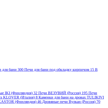
и для бани
300
Печи для бани под обкладку кирпичом
15
В
ные IKI (Финляндия)
32
Печи ВЕЗУВИЙ (Россия)
195
Печи
вах KLOVER (Италия)
8
Каменки для бани на дровах TULIKIVI
KASTOR (Финляндия)
46
Дровяные печи Вулкан (Россия)
70