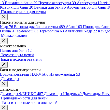
13
Вешалка в баню
29
Прочие аксессуары
39
Аксессуары Harvia
Коврик для бани
20
Веники для бани
5
Ароматизатор для бани
3
Пиломатериалы для сауны
Пиломатериалы для сауны
Кедр
76
Вагонка для бани и сауны
489
Абаш
103
Полок для бан
Осина
9
Термоабаш
63
Термоольха
63
Алтайский кедр
22
Канадс
Можжевельник
Можжевельник
Панно для бани
12
Термозащита печей
Баки и водонагреватели
Баки и водонагреватели
Водонагреватели HARVIA
6
Из нержавейки
53
Дымоходы
Дымоходы
Дымоходы ФЕНИКС
487
Дымоходы Шидель
40
Дымоходы Harv
Принадлежности для печей
Тэны и запасные части для печей