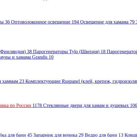
нты
36
Оптоволоконное освещение
194
Освещение для хамама
79
 (Финляндия)
38
Парогенераторы Tylo (Швеция)
18
Парогенерато
сауны и хамама Grandis
10
ля хаммам
23
Комплектующие Ruspanel (клей, крепеж, гидроизол
авка по России
1178
Стеклянные двери для хамам и душевых
10
ка для бани
45
Запарник для веника
29
Ведро для бани
13
Ковш