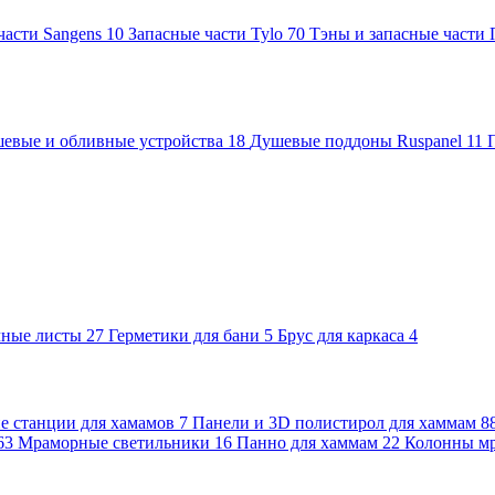
части Sangens
10
Запасные части Tylo
70
Тэны и запасные части
евые и обливные устройства
18
Душевые поддоны Ruspanel
11
чные листы
27
Герметики для бани
5
Брус для каркаса
4
 станции для хамамов
7
Панели и 3D полистирол для хаммам
8
63
Мраморные светильники
16
Панно для хаммам
22
Колонны м