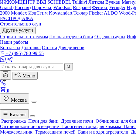
ИЖКОМЦЕНТР ВВД
SCHIEDEL
Tulikivi
Литком
Вулкан
Магну
Grand (Россия)
Паромакс
Woodson
Ruspanel
Феникс
Feringer
Hygr
2000
Mondex
ИзиСтим
Kovstandart
Теклар
Fischer
ALDO
Wood-Po
РАСПРОДАЖА
Строительство саун
Другие услуги
Строительство хаммам
Полная отделка бани
Отделка сауны
Инф
Наши работы
Контакты
Доставка
Оплата
Для дилеров
+7 (495) 780-99-55
Меню
0
Москва
Каталог
Распродажа
Печи для бани
Дровяные печи
Облицовки для ба
Оптоволоконное освещение
Парогенераторы для хаммам
Панел
Можжевельник
Термозащита печей
Баки и водонагреватели
Д