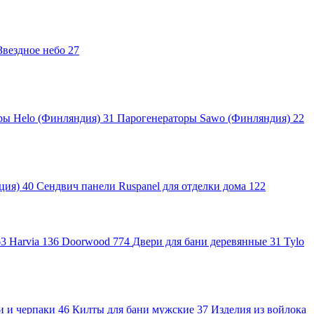
Звездное небо
27
ры Helo (Финляндия)
31
Парогенераторы Sawo (Финляндия)
22
яция)
40
Сендвич панели Ruspanel для отделки дома
122
63
Harvia
136
Doorwood
774
Двери для бани деревянные
31
Tylo
и и черпаки
46
Килты для бани мужские
37
Изделия из войлока