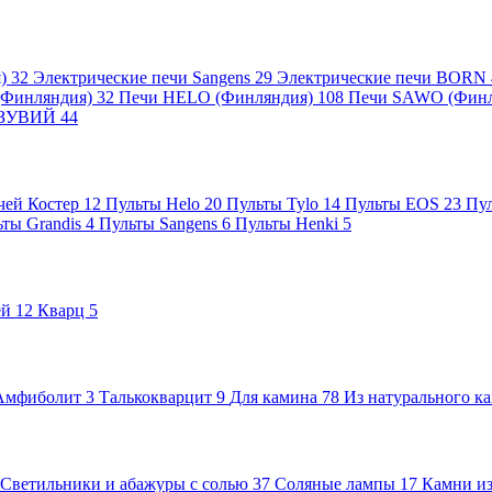
я)
32
Электрические печи Sangens
29
Электрические печи BORN
 (Финляндия)
32
Печи HELO (Финляндия)
108
Печи SAWO (Фин
ВЕЗУВИЙ
44
чей Костер
12
Пульты Helo
20
Пульты Tylo
14
Пульты EOS
23
Пу
ьты Grandis
4
Пульты Sangens
6
Пульты Henki
5
ей
12
Кварц
5
Амфиболит
3
Талькокварцит
9
Для камина
78
Из натурального к
Светильники и абажуры с солью
37
Соляные лампы
17
Камни из