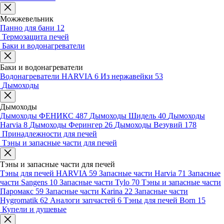
Можжевельник
Панно для бани
12
Термозащита печей
Баки и водонагреватели
Баки и водонагреватели
Водонагреватели HARVIA
6
Из нержавейки
53
Дымоходы
Дымоходы
Дымоходы ФЕНИКС
487
Дымоходы Шидель
40
Дымоходы
Harvia
8
Дымоходы Ферингер
26
Дымоходы Везувий
178
Принадлежности для печей
Тэны и запасные части для печей
Тэны и запасные части для печей
Тэны для печей HARVIA
59
Запасные части Harvia
71
Запасные
части Sangens
10
Запасные части Tylo
70
Тэны и запасные части
Паромакс
59
Запасные части Karina
22
Запасные части
Hygromatik
62
Аналоги запчастей
6
Тэны для печей Born
15
Купели и душевые