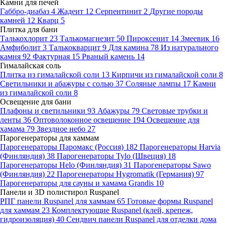
Камни для печей
Габбро-диабаз
4
Жадеит
12
Серпентинит
2
Другие породы
камней
12
Кварц
5
Плитка для бани
Талькохлорит
23
Талькомагнезит
50
Пироксенит
14
Змеевик
16
Амфиболит
3
Талькокварцит
9
Для камина
78
Из натурального
камня
92
Фактурная
15
Рваный камень
14
Гималайская соль
Плитка из гималайской соли
13
Кирпичи из гималайской соли
8
Светильники и абажуры с солью
37
Соляные лампы
17
Камни
из гималайской соли
8
Освещение для бани
Плафоны и светильники
93
Абажуры
79
Световые трубки и
ленты
36
Оптоволоконное освещение
194
Освещение для
хамама
79
Звездное небо
27
Парогенераторы для хаммам
Парогенераторы Паромакс (Россия)
182
Парогенераторы Harvia
(Финляндия)
38
Парогенераторы Tylo (Швеция)
18
Парогенераторы Helo (Финляндия)
31
Парогенераторы Sawo
(Финляндия)
22
Парогенераторы Hygromatik (Германия)
97
Парогенераторы для сауны и хамама Grandis
10
Панели и 3D полистирол Ruspanel
РПГ панели Ruspanel для хаммам
65
Готовые формы Ruspanel
для хаммам
23
Комплектующие Ruspanel (клей, крепеж,
гидроизоляция)
40
Сендвич панели Ruspanel для отделки дома