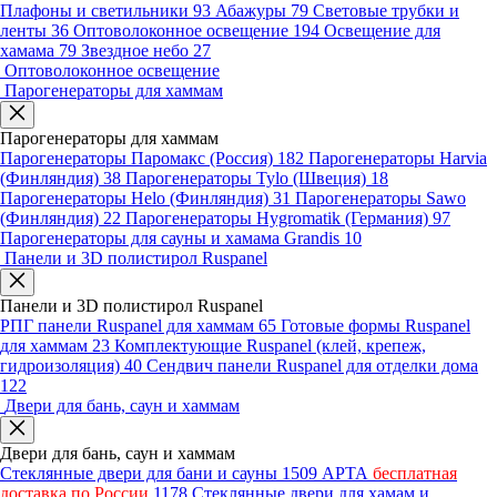
Плафоны и светильники
93
Абажуры
79
Световые трубки и
ленты
36
Оптоволоконное освещение
194
Освещение для
хамама
79
Звездное небо
27
Оптоволоконное освещение
Парогенераторы для хаммам
Парогенераторы для хаммам
Парогенераторы Паромакс (Россия)
182
Парогенераторы Harvia
(Финляндия)
38
Парогенераторы Tylo (Швеция)
18
Парогенераторы Helo (Финляндия)
31
Парогенераторы Sawo
(Финляндия)
22
Парогенераторы Hygromatik (Германия)
97
Парогенераторы для сауны и хамама Grandis
10
Панели и 3D полистирол Ruspanel
Панели и 3D полистирол Ruspanel
РПГ панели Ruspanel для хаммам
65
Готовые формы Ruspanel
для хаммам
23
Комплектующие Ruspanel (клей, крепеж,
гидроизоляция)
40
Сендвич панели Ruspanel для отделки дома
122
Двери для бань, саун и хаммам
Двери для бань, саун и хаммам
Стеклянные двери для бани и сауны
1509
АРТА
бесплатная
доставка по России
1178
Стеклянные двери для хамам и