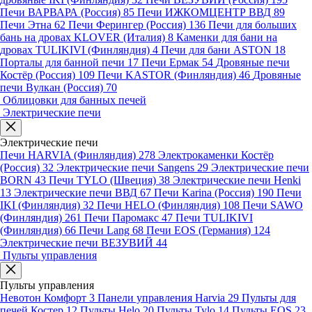
Печи ВАРВАРА (Россия)
85
Печи ИЖКОМЦЕНТР ВВД
89
Печи Этна
62
Печи Ферингер (Россия)
136
Печи для больших
бань на дровах KLOVER (Италия)
8
Каменки для бани на
дровах TULIKIVI (Финляндия)
4
Печи для бани ASTON
18
Порталы для банной печи
17
Печи Ермак
54
Дровяные печи
Костёр (Россия)
109
Печи KASTOR (Финляндия)
46
Дровяные
печи Вулкан (Россия)
70
Облицовки для банных печей
Электрические печи
Электрические печи
Печи HARVIA (Финляндия)
278
Электрокаменки Костёр
(Россия)
32
Электрические печи Sangens
29
Электрические печи
BORN
43
Печи TYLO (Швеция)
38
Электрические печи Henki
13
Электрические печи ВВД
67
Печи Karina (Россия)
190
Печи
IKI (Финляндия)
32
Печи HELO (Финляндия)
108
Печи SAWO
(Финляндия)
261
Печи Паромакс
47
Печи TULIKIVI
(Финляндия)
66
Печи Lang
68
Печи EOS (Германия)
124
Электрические печи ВЕЗУВИЙ
44
Пульты управления
Пульты управления
Невотон Комфорт
3
Панели управления Harvia
29
Пульты для
печей Костер
12
Пульты Helo
20
Пульты Tylo
14
Пульты EOS
23