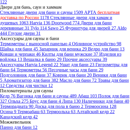
122
Двери для бань, саун и хаммам
Стеклянные двери для бани и сауны
1509
АРТА
бесплатная
доставка по России
1178
Стеклянные двери для хамам и
душевых
1063
Harvia
136
Doorwood
774
Двери для бани
деревянные
31
Tylo
114
Sawo
25
Фурнитура для дверей
27
Aldo
444
Глухие двери
31
Аксессуары для сауны и бани
Термометры с выносной панелью
4
Обливное устройство
98
Шайка для бани
45
Запарник для веника
29
Ведро для бани
13
Ковши и черпаки
46
Килты для бани мужские
37
Изделия из
войлока
13
Вешалка в баню
29
Прочие аксессуары
39
Аксессуары Harvia Legend
22
Ушат для бани
23
Гигрометры для
бани
64
Термометры
56
Песочные часы для бани
29
Подголовник для бани
37
Коврик для бани
20
Веники для бани
5
Ароматизатор для бани
382
Масло для бани
72
Травы для бани
12
Средства для чистки
12
Пиломатериалы для сауны
Кедр
76
Вагонка для бани и сауны
489
Абаш
103
Полок для бани
327
Ольха
275
Брус для бани
4
Липа
130
Наличники для бани
40
Терморадиата
90
Доска для пола в баню
2
Термоосина
128
Осина
9
Термоабаш
63
Термоольха
63
Алтайский кедр
22
Канадский кедр
42
Можжевельник
Панно для бани
12