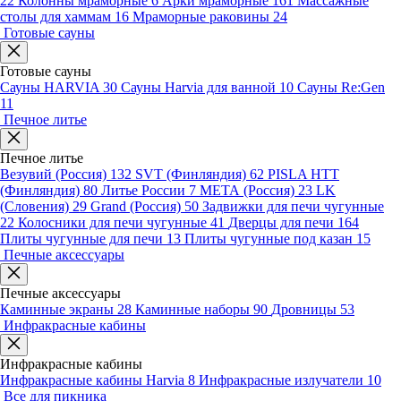
22
Колонны мраморные
6
Арки мраморные
161
Массажные
столы для хаммам
16
Мраморные раковины
24
Готовые сауны
Готовые сауны
Сауны HARVIA
30
Сауны Harvia для ванной
10
Сауны Re:Gen
11
Печное литье
Печное литье
Везувий (Россия)
132
SVT (Финляндия)
62
PISLA HTT
(Финляндия)
80
Литье России
7
МЕТА (Россия)
23
LK
(Словения)
29
Grand (Россия)
50
Задвижки для печи чугунные
22
Колосники для печи чугунные
41
Дверцы для печи
164
Плиты чугунные для печи
13
Плиты чугунные под казан
15
Печные аксессуары
Печные аксессуары
Каминные экраны
28
Каминные наборы
90
Дровницы
53
Инфракрасные кабины
Инфракрасные кабины
Инфракрасные кабины Harvia
8
Инфракрасные излучатели
10
Все для пикника