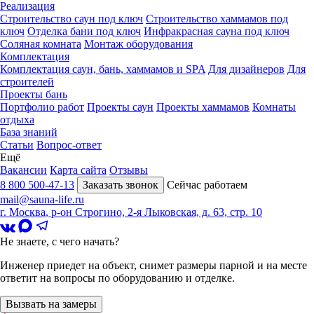
Реализация
Строительство саун под ключ
Строительство хаммамов под
ключ
Отделка бани под ключ
Инфракрасная сауна под ключ
Соляная комната
Монтаж оборудования
Комплектация
Комплектация саун, бань, хаммамов и SPA
Для дизайнеров
Для
строителей
Проекты бань
Портфолио работ
Проекты саун
Проекты хаммамов
Комнаты
отдыха
База знаний
Статьи
Вопрос-ответ
Ещё
Вакансии
Карта сайта
Отзывы
8 800 500-47-13
Заказать звонок
Сейчас работаем
mail@sauna-life.ru
г. Москва
,
р-он Строгино, 2-я Лыковская, д. 63, стр. 10
Не знаете, с чего начать?
Инженер приедет на объект, снимет размеры парной и на месте
ответит на вопросы по оборудованию и отделке.
Вызвать на замеры