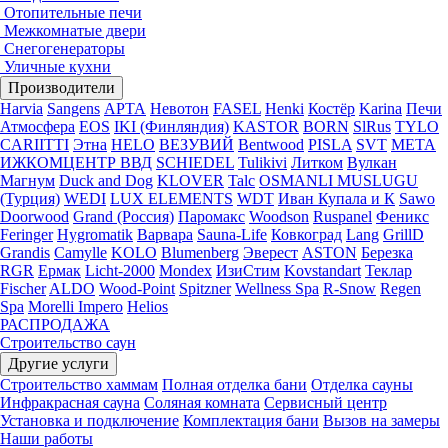
Отопительные печи
Межкомнатые двери
Снегогенераторы
Уличные кухни
Производители
Harvia
Sangens
АРТА
Невотон
FASEL
Henki
Костёр
Karina
Печи
Атмосфера
EOS
IKI (Финляндия)
KASTOR
BORN
SlRus
TYLO
CARIITTI
Этна
HELO
ВЕЗУВИЙ
Bentwood
PISLA
SVT
МЕТА
ИЖКОМЦЕНТР ВВД
SCHIEDEL
Tulikivi
Литком
Вулкан
Магнум
Duck and Dog
KLOVER
Talc
OSMANLI MUSLUGU
(Турция)
WEDI
LUX ELEMENTS
WDT
Иван Купала и К
Sawo
Doorwood
Grand (Россия)
Паромакс
Woodson
Ruspanel
Феникс
Feringer
Hygromatik
Варвара
Sauna-Life
Ковкоград
Lang
GrillD
Grandis
Camylle
KOLO
Blumenberg
Эверест
ASTON
Березка
RGR
Ермак
Licht-2000
Mondex
ИзиСтим
Kovstandart
Теклар
Fischer
ALDO
Wood-Point
Spitzner
Wellness Spa
R-Snow
Regen
Spa
Morelli Impero
Helios
РАСПРОДАЖА
Строительство саун
Другие услуги
Строительство хаммам
Полная отделка бани
Отделка сауны
Инфракрасная сауна
Соляная комната
Сервисный центр
Установка и подключение
Комплектация бани
Вызов на замеры
Наши работы