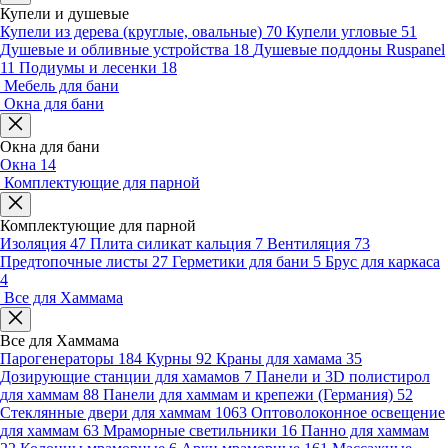
Купели и душевые
Купели из дерева (круглые, овальные)
70
Купели угловые
51
Душевые и обливные устройства
18
Душевые поддоны Ruspanel
11
Подиумы и лесенки
18
Мебель для бани
Окна для бани
Окна для бани
Окна
14
Комплектующие для парной
Комплектующие для парной
Изоляция
47
Плита силикат кальция
7
Вентиляция
73
Предтопочные листы
27
Герметики для бани
5
Брус для каркаса
4
Все для Хаммама
Все для Хаммама
Парогенераторы
184
Курны
92
Краны для хамама
35
Дозирующие станции для хамамов
7
Панели и 3D полистирол
для хаммам
88
Панели для хаммам и крепежи (Германия)
52
Стеклянные двери для хаммам
1063
Оптоволоконное освещение
для хаммам
63
Мраморные светильники
16
Панно для хаммам