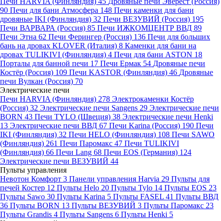
Печи HARVIA (Финляндия)
45
Дровяные печи Эверест (Россия)
90
Печи для бани Атмосфера
148
Печи каменки для бани
дровяные IKI (Финляндия)
32
Печи ВЕЗУВИЙ (Россия)
195
Печи ВАРВАРА (Россия)
85
Печи ИЖКОМЦЕНТР ВВД
89
Печи Этна
62
Печи Ферингер (Россия)
136
Печи для больших
бань на дровах KLOVER (Италия)
8
Каменки для бани на
дровах TULIKIVI (Финляндия)
4
Печи для бани ASTON
18
Порталы для банной печи
17
Печи Ермак
54
Дровяные печи
Костёр (Россия)
109
Печи KASTOR (Финляндия)
46
Дровяные
печи Вулкан (Россия)
70
Электрические печи
Печи HARVIA (Финляндия)
278
Электрокаменки Костёр
(Россия)
32
Электрические печи Sangens
29
Электрические печи
BORN
43
Печи TYLO (Швеция)
38
Электрические печи Henki
13
Электрические печи ВВД
67
Печи Karina (Россия)
190
Печи
IKI (Финляндия)
32
Печи HELO (Финляндия)
108
Печи SAWO
(Финляндия)
261
Печи Паромакс
47
Печи TULIKIVI
(Финляндия)
66
Печи Lang
68
Печи EOS (Германия)
124
Электрические печи ВЕЗУВИЙ
44
Пульты управления
Невотон Комфорт
3
Панели управления Harvia
29
Пульты для
печей Костер
12
Пульты Helo
20
Пульты Tylo
14
Пульты EOS
23
Пульты Sawo
30
Пульты Karina
5
Пульты FASEL
41
Пульты ВВД
36
Пульты BORN
13
Пульты ВЕЗУВИЙ
3
Пульты Паромакс
23
Пульты Grandis
4
Пульты Sangens
6
Пульты Henki
5