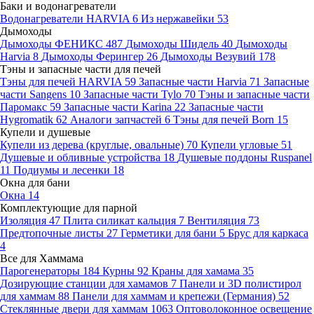
Баки и водонагреватели
Водонагреватели HARVIA
6
Из нержавейки
53
Дымоходы
Дымоходы ФЕНИКС
487
Дымоходы Шидель
40
Дымоходы
Harvia
8
Дымоходы Ферингер
26
Дымоходы Везувий
178
Тэны и запасные части для печей
Тэны для печей HARVIA
59
Запасные части Harvia
71
Запасные
части Sangens
10
Запасные части Tylo
70
Тэны и запасные части
Паромакс
59
Запасные части Karina
22
Запасные части
Hygromatik
62
Аналоги запчастей
6
Тэны для печей Born
15
Купели и душевые
Купели из дерева (круглые, овальные)
70
Купели угловые
51
Душевые и обливные устройства
18
Душевые поддоны Ruspanel
11
Подиумы и лесенки
18
Окна для бани
Окна
14
Комплектующие для парной
Изоляция
47
Плита силикат кальция
7
Вентиляция
73
Предтопочные листы
27
Герметики для бани
5
Брус для каркаса
4
Все для Хаммама
Парогенераторы
184
Курны
92
Краны для хамама
35
Дозирующие станции для хамамов
7
Панели и 3D полистирол
для хаммам
88
Панели для хаммам и крепежи (Германия)
52
Стеклянные двери для хаммам
1063
Оптоволоконное освещение