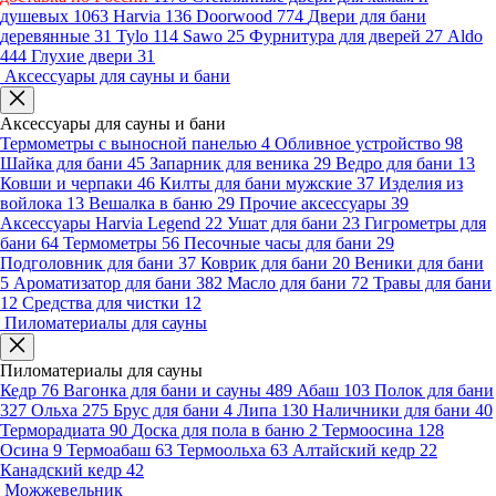
душевых
1063
Harvia
136
Doorwood
774
Двери для бани
деревянные
31
Tylo
114
Sawo
25
Фурнитура для дверей
27
Aldo
444
Глухие двери
31
Аксессуары для сауны и бани
Аксессуары для сауны и бани
Термометры с выносной панелью
4
Обливное устройство
98
Шайка для бани
45
Запарник для веника
29
Ведро для бани
13
Ковши и черпаки
46
Килты для бани мужские
37
Изделия из
войлока
13
Вешалка в баню
29
Прочие аксессуары
39
Аксессуары Harvia Legend
22
Ушат для бани
23
Гигрометры для
бани
64
Термометры
56
Песочные часы для бани
29
Подголовник для бани
37
Коврик для бани
20
Веники для бани
5
Ароматизатор для бани
382
Масло для бани
72
Травы для бани
12
Средства для чистки
12
Пиломатериалы для сауны
Пиломатериалы для сауны
Кедр
76
Вагонка для бани и сауны
489
Абаш
103
Полок для бани
327
Ольха
275
Брус для бани
4
Липа
130
Наличники для бани
40
Терморадиата
90
Доска для пола в баню
2
Термоосина
128
Осина
9
Термоабаш
63
Термоольха
63
Алтайский кедр
22
Канадский кедр
42
Можжевельник