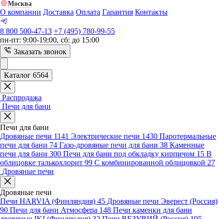
Москва
О компании
Доставка
Оплата
Гарантия
Контакты
8 800 500-47-13
+7 (495) 780-99-55
пн-пт: 9:00-19:00, сб: до 15:00
Заказать звонок
Каталог 6564
Распродажа
Печи для бани
Печи для бани
Дровяные печи
1141
Электрические печи
1430
Паротермальные
печи для бани
74
Газо-дровяные печи для бани
38
Каменные
печи для бани
300
Печи для бани под обкладку кирпичом
15
В
облицовке талькохлорит
99
С комбинированной облицовкой
27
Дровяные печи
Дровяные печи
Печи HARVIA (Финляндия)
45
Дровяные печи Эверест (Россия)
90
Печи для бани Атмосфера
148
Печи каменки для бани
дровяные IKI (Финляндия)
32
Печи ВЕЗУВИЙ (Россия)
195