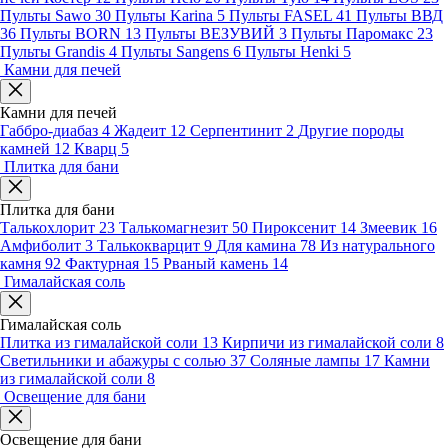
Пульты Sawo
30
Пульты Karina
5
Пульты FASEL
41
Пульты ВВД
36
Пульты BORN
13
Пульты ВЕЗУВИЙ
3
Пульты Паромакс
23
Пульты Grandis
4
Пульты Sangens
6
Пульты Henki
5
Камни для печей
Камни для печей
Габбро-диабаз
4
Жадеит
12
Серпентинит
2
Другие породы
камней
12
Кварц
5
Плитка для бани
Плитка для бани
Талькохлорит
23
Талькомагнезит
50
Пироксенит
14
Змеевик
16
Амфиболит
3
Талькокварцит
9
Для камина
78
Из натурального
камня
92
Фактурная
15
Рваный камень
14
Гималайская соль
Гималайская соль
Плитка из гималайской соли
13
Кирпичи из гималайской соли
8
Светильники и абажуры с солью
37
Соляные лампы
17
Камни
из гималайской соли
8
Освещение для бани
Освещение для бани