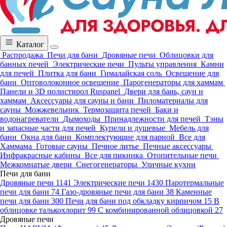
Каталог
Распродажа
Печи для бани
Дровяные печи
Облицовки для
банных печей
Электрические печи
Пульты управления
Камни
для печей
Плитка для бани
Гималайская соль
Освещение для
бани
Оптоволоконное освещение
Парогенераторы для хаммам
Панели и 3D полистирол Ruspanel
Двери для бань, саун и
хаммам
Аксессуары для сауны и бани
Пиломатериалы для
сауны
Можжевельник
Термозащита печей
Баки и
водонагреватели
Дымоходы
Принадлежности для печей
Тэны
и запасные части для печей
Купели и душевые
Мебель для
бани
Окна для бани
Комплектующие для парной
Все для
Хаммама
Готовые сауны
Печное литье
Печные аксессуары
Инфракрасные кабины
Все для пикника
Отопительные печи
Межкомнатые двери
Снегогенераторы
Уличные кухни
Печи для бани
Дровяные печи
1141
Электрические печи
1430
Паротермальные
печи для бани
74
Газо-дровяные печи для бани
38
Каменные
печи для бани
300
Печи для бани под обкладку кирпичом
15
В
облицовке талькохлорит
99
С комбинированной облицовкой
27
Дровяные печи