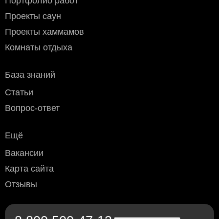
Портфолио работ
Сервис и другие компании которые вам удобны.
Стоимость доставки
до транспортной компании в
Проекты саун
пределах МКАД:
Проекты хаммамов
- мелкогабаритного груза (до 50х40х70 см) - 800 рублей
- крупногабаритного - 1200 рублей
Комнаты отдыха
Условия оплаты
База знаний
Наличный расчёт
: возможен при доставке курьером или
самовывозе (Москва и область).
Статьи
Безналичный расчёт
:
Дебетовой или кредитной пластиковой картой
при
Вопрос-ответ
самовывозе с нашего склада в Москве, а также при
доставке водителем по Москве и области
Ещё
(необходимо уточнить перед доставкой)
Переводом по счёту: для физлиц — через любой
Вакансии
банк; для юрлиц и ИП — без НДС, по
предварительной заявке.
Карта сайта
Через приложение Сбербанк онлайн
Отзывы
Переводом на карту Сбербанка
По счету в отделении любого банка