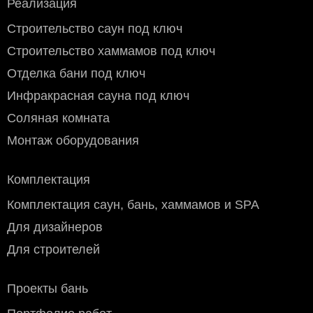
Реализация
Строительство саун под ключ
Стоимость доставки по Москве (в пределах МКАД)
:
Строительство хаммамов под ключ
Доставка производится собственными курьерами с
понедельника по субботу. Воскресенье - выходной.
Отделка бани под ключ
Доставка в центр Москвы, (внутри третьего транспортного
Инфракрасная сауна под ключ
кольца ТТК) предварительно оговаривается.
Бесплатно при заказе свыше 100 000 руб.
Соляная комната
Мелкогабаритный груз (до 50×40×70 см): 800 руб.
Крупногабаритный груз: 1200 руб.
Монтаж оборудования
Стоимость доставки за пределы МКАД (по
Московской области)
: Тариф по Москве + 50 руб./км в
Комплектация
одну сторону.
Доставка по РОССИИ.
Комплектация саун, бань, хаммамов и SPA
Доставка производится транспортной компанией до
терминала в вашем городе
или ближайшего к нему
Для дизайнеров
пункту выдачи. Стоимость доставки оплачивается вами
Для строителей
при получении заказа по тарифам транспортной
компании. Вы можете забрать заказ самостоятельно или
оформить доставку по адресу признспортной компании.
Проекты бань
Мы предлагаем следующие транспортные компании:
СДЭК, ПЭК, Деловые линии, ЖелДорЭкспедиция, Байкал