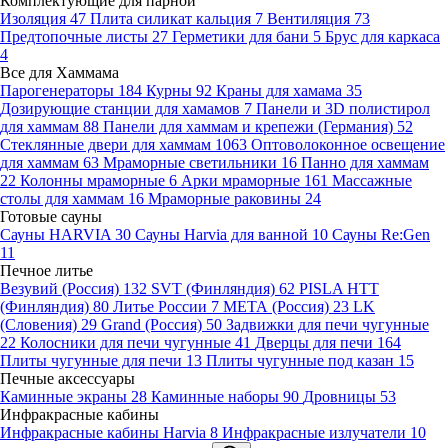
Комплектующие для парной
Изоляция
47
Плита силикат кальция
7
Вентиляция
73
Предтопочные листы
27
Герметики для бани
5
Брус для каркаса
4
Все для Хаммама
Парогенераторы
184
Курны
92
Краны для хамама
35
Дозирующие станции для хамамов
7
Панели и 3D полистирол
для хаммам
88
Панели для хаммам и крепежи (Германия)
52
Стеклянные двери для хаммам
1063
Оптоволоконное освещение
для хаммам
63
Мраморные светильники
16
Панно для хаммам
22
Колонны мраморные
6
Арки мраморные
161
Массажные
столы для хаммам
16
Мраморные раковины
24
Готовые сауны
Сауны HARVIA
30
Сауны Harvia для ванной
10
Сауны Re:Gen
11
Печное литье
Везувий (Россия)
132
SVT (Финляндия)
62
PISLA HTT
(Финляндия)
80
Литье России
7
МЕТА (Россия)
23
LK
(Словения)
29
Grand (Россия)
50
Задвижки для печи чугунные
22
Колосники для печи чугунные
41
Дверцы для печи
164
Плиты чугунные для печи
13
Плиты чугунные под казан
15
Печные аксессуары
Каминные экраны
28
Каминные наборы
90
Дровницы
53
Инфракрасные кабины
Инфракрасные кабины Harvia
8
Инфракрасные излучатели
10