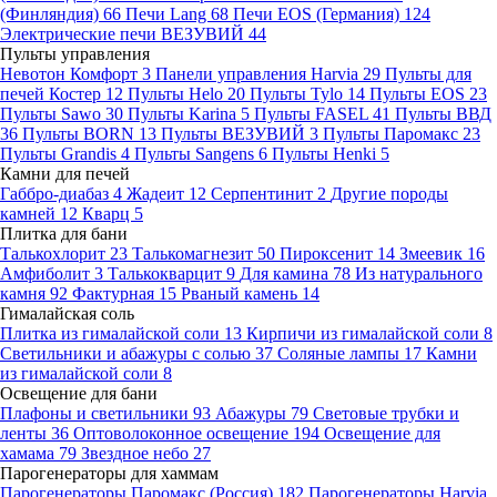
(Финляндия)
66
Печи Lang
68
Печи EOS (Германия)
124
Электрические печи ВЕЗУВИЙ
44
Пульты управления
Невотон Комфорт
3
Панели управления Harvia
29
Пульты для
печей Костер
12
Пульты Helo
20
Пульты Tylo
14
Пульты EOS
23
Пульты Sawo
30
Пульты Karina
5
Пульты FASEL
41
Пульты ВВД
36
Пульты BORN
13
Пульты ВЕЗУВИЙ
3
Пульты Паромакс
23
Пульты Grandis
4
Пульты Sangens
6
Пульты Henki
5
Камни для печей
Габбро-диабаз
4
Жадеит
12
Серпентинит
2
Другие породы
камней
12
Кварц
5
Плитка для бани
Талькохлорит
23
Талькомагнезит
50
Пироксенит
14
Змеевик
16
Амфиболит
3
Талькокварцит
9
Для камина
78
Из натурального
камня
92
Фактурная
15
Рваный камень
14
Гималайская соль
Плитка из гималайской соли
13
Кирпичи из гималайской соли
8
Светильники и абажуры с солью
37
Соляные лампы
17
Камни
из гималайской соли
8
Освещение для бани
Плафоны и светильники
93
Абажуры
79
Световые трубки и
ленты
36
Оптоволоконное освещение
194
Освещение для
хамама
79
Звездное небо
27
Парогенераторы для хаммам
Парогенераторы Паромакс (Россия)
182
Парогенераторы Harvia