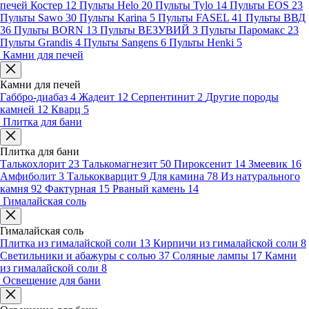
печей Костер
12
Пульты Helo
20
Пульты Tylo
14
Пульты EOS
23
Пульты Sawo
30
Пульты Karina
5
Пульты FASEL
41
Пульты ВВД
36
Пульты BORN
13
Пульты ВЕЗУВИЙ
3
Пульты Паромакс
23
Пульты Grandis
4
Пульты Sangens
6
Пульты Henki
5
Камни для печей
Камни для печей
Габбро-диабаз
4
Жадеит
12
Серпентинит
2
Другие породы
камней
12
Кварц
5
Плитка для бани
Плитка для бани
Талькохлорит
23
Талькомагнезит
50
Пироксенит
14
Змеевик
16
Амфиболит
3
Талькокварцит
9
Для камина
78
Из натурального
камня
92
Фактурная
15
Рваный камень
14
Гималайская соль
Гималайская соль
Плитка из гималайской соли
13
Кирпичи из гималайской соли
8
Светильники и абажуры с солью
37
Соляные лампы
17
Камни
из гималайской соли
8
Освещение для бани