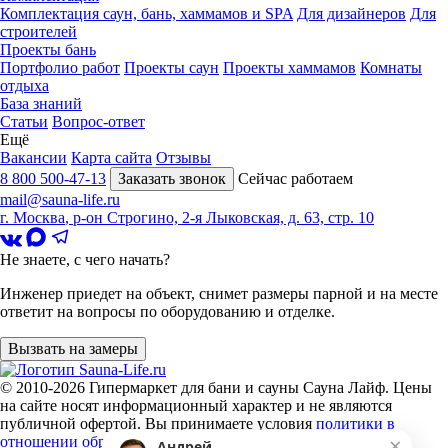
Комплектация саун, бань, хаммамов и SPA
Для дизайнеров
Для
строителей
Проекты бань
Портфолио работ
Проекты саун
Проекты хаммамов
Комнаты
отдыха
База знаний
Статьи
Вопрос-ответ
Ещё
Вакансии
Карта сайта
Отзывы
8 800 500-47-13
Заказать звонок
Сейчас работаем
mail@sauna-life.ru
г. Москва
,
р-он Строгино, 2-я Лыковская, д. 63, стр. 10
Не знаете, с чего начать?
Инженер приедет на объект, снимет размеры парной и на месте
ответит на вопросы по оборудованию и отделке.
Вызвать на замеры
© 2010-2026
Гипермаркет для бани и сауны Сауна Лайф
.
Цены
на сайте носят информационный характер и не являются
публичной офертой. Вы принимаете условия
политики в
×
отношении обработки персональных данных
и
Андрей