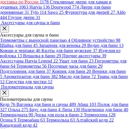
доставка по России
1178
Стеклянные двери для хамам и
душевых
1063
Harvia
136
Doorwood
774
Двери для бани
деревянные
31
Tylo
114
Sawo
25
Фурнитура для дверей
27
Aldo
444
Глухие двери
31
Аксессуары для сауны и бани
Аксессуары для сауны и бани
Термометры с выносной панелью
4
Обливное устройство
98
Шайка для бани
45
Запарник для веника
29
Ведро для бани
13
Ковши и черпаки
46
Килты для бани мужские
37
Изделия из
войлока
13
Вешалка в баню
29
Прочие аксессуары
39
Аксессуары Harvia Legend
22
Ушат для бани
23
Гигрометры для
бани
64
Термометры
56
Песочные часы для бани
29
Подголовник для бани
37
Коврик для бани
20
Веники для бани
5
Ароматизатор для бани
382
Масло для бани
72
Травы для бани
12
Средства для чистки
12
Пиломатериалы для сауны
Пиломатериалы для сауны
Кедр
76
Вагонка для бани и сауны
489
Абаш
103
Полок для бани
327
Ольха
275
Брус для бани
4
Липа
130
Наличники для бани
40
Терморадиата
90
Доска для пола в баню
2
Термоосина
128
Осина
9
Термоабаш
63
Термоольха
63
Алтайский кедр
22
Канадский кедр
42