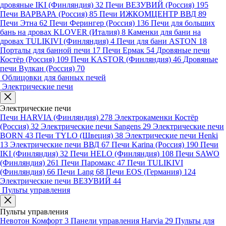
дровяные IKI (Финляндия)
32
Печи ВЕЗУВИЙ (Россия)
195
Печи ВАРВАРА (Россия)
85
Печи ИЖКОМЦЕНТР ВВД
89
Печи Этна
62
Печи Ферингер (Россия)
136
Печи для больших
бань на дровах KLOVER (Италия)
8
Каменки для бани на
дровах TULIKIVI (Финляндия)
4
Печи для бани ASTON
18
Порталы для банной печи
17
Печи Ермак
54
Дровяные печи
Костёр (Россия)
109
Печи KASTOR (Финляндия)
46
Дровяные
печи Вулкан (Россия)
70
Облицовки для банных печей
Электрические печи
Электрические печи
Печи HARVIA (Финляндия)
278
Электрокаменки Костёр
(Россия)
32
Электрические печи Sangens
29
Электрические печи
BORN
43
Печи TYLO (Швеция)
38
Электрические печи Henki
13
Электрические печи ВВД
67
Печи Karina (Россия)
190
Печи
IKI (Финляндия)
32
Печи HELO (Финляндия)
108
Печи SAWO
(Финляндия)
261
Печи Паромакс
47
Печи TULIKIVI
(Финляндия)
66
Печи Lang
68
Печи EOS (Германия)
124
Электрические печи ВЕЗУВИЙ
44
Пульты управления
Пульты управления
Невотон Комфорт
3
Панели управления Harvia
29
Пульты для