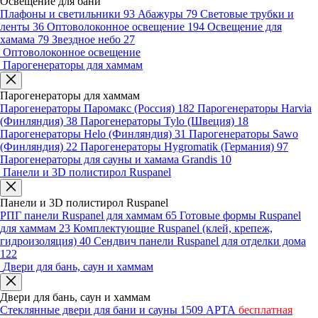
Освещение для бани
Плафоны и светильники
93
Абажуры
79
Световые трубки и
ленты
36
Оптоволоконное освещение
194
Освещение для
хамама
79
Звездное небо
27
Оптоволоконное освещение
Парогенераторы для хаммам
Парогенераторы для хаммам
Парогенераторы Паромакс (Россия)
182
Парогенераторы Harvia
(Финляндия)
38
Парогенераторы Tylo (Швеция)
18
Парогенераторы Helo (Финляндия)
31
Парогенераторы Sawo
(Финляндия)
22
Парогенераторы Hygromatik (Германия)
97
Парогенераторы для сауны и хамама Grandis
10
Панели и 3D полистирол Ruspanel
Панели и 3D полистирол Ruspanel
РПГ панели Ruspanel для хаммам
65
Готовые формы Ruspanel
для хаммам
23
Комплектующие Ruspanel (клей, крепеж,
гидроизоляция)
40
Сендвич панели Ruspanel для отделки дома
122
Двери для бань, саун и хаммам
Двери для бань, саун и хаммам
Стеклянные двери для бани и сауны
1509
АРТА
бесплатная