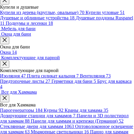
Купели и душевые
Купели из дерева (круглые, овальные)
70
Купели угловые
51
Душевые и обливные устройства
18
Душевые поддоны Ruspanel
11
Подиумы и лесенки
18
Мебель для бани
Окна для бани
Окна для бани
Окна
14
Комплектующие для парной
Комплектующие для парной
Изоляция
47
Плита силикат кальция
7
Вентиляция
73
Предтопочные листы
27
Герметики для бани
5
Брус для каркаса
4
Все для Хаммама
Все для Хаммама
Парогенераторы
184
Курны
92
Краны для хамама
35
Дозирующие станции для хамамов
7
Панели и 3D полистирол
для хаммам
88
Панели для хаммам и крепежи (Германия)
52
Стеклянные двери для хаммам
1063
Оптоволоконное освещение
для хаммам
63
Мраморные светильники
16
Панно для хаммам