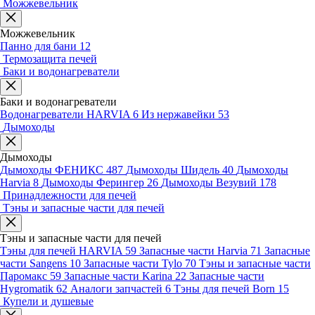
Можжевельник
Можжевельник
Панно для бани
12
Термозащита печей
Баки и водонагреватели
Баки и водонагреватели
Водонагреватели HARVIA
6
Из нержавейки
53
Дымоходы
Дымоходы
Дымоходы ФЕНИКС
487
Дымоходы Шидель
40
Дымоходы
Harvia
8
Дымоходы Ферингер
26
Дымоходы Везувий
178
Принадлежности для печей
Тэны и запасные части для печей
Тэны и запасные части для печей
Тэны для печей HARVIA
59
Запасные части Harvia
71
Запасные
части Sangens
10
Запасные части Tylo
70
Тэны и запасные части
Паромакс
59
Запасные части Karina
22
Запасные части
Hygromatik
62
Аналоги запчастей
6
Тэны для печей Born
15
Купели и душевые