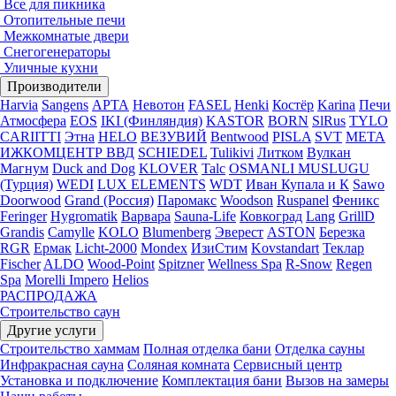
Все для пикника
Отопительные печи
Межкомнатые двери
Снегогенераторы
Уличные кухни
Производители
Harvia
Sangens
АРТА
Невотон
FASEL
Henki
Костёр
Karina
Печи
Атмосфера
EOS
IKI (Финляндия)
KASTOR
BORN
SlRus
TYLO
CARIITTI
Этна
HELO
ВЕЗУВИЙ
Bentwood
PISLA
SVT
МЕТА
ИЖКОМЦЕНТР ВВД
SCHIEDEL
Tulikivi
Литком
Вулкан
Магнум
Duck and Dog
KLOVER
Talc
OSMANLI MUSLUGU
(Турция)
WEDI
LUX ELEMENTS
WDT
Иван Купала и К
Sawo
Doorwood
Grand (Россия)
Паромакс
Woodson
Ruspanel
Феникс
Feringer
Hygromatik
Варвара
Sauna-Life
Ковкоград
Lang
GrillD
Grandis
Camylle
KOLO
Blumenberg
Эверест
ASTON
Березка
RGR
Ермак
Licht-2000
Mondex
ИзиСтим
Kovstandart
Теклар
Fischer
ALDO
Wood-Point
Spitzner
Wellness Spa
R-Snow
Regen
Spa
Morelli Impero
Helios
РАСПРОДАЖА
Строительство саун
Другие услуги
Строительство хаммам
Полная отделка бани
Отделка сауны
Инфракрасная сауна
Соляная комната
Сервисный центр
Установка и подключение
Комплектация бани
Вызов на замеры