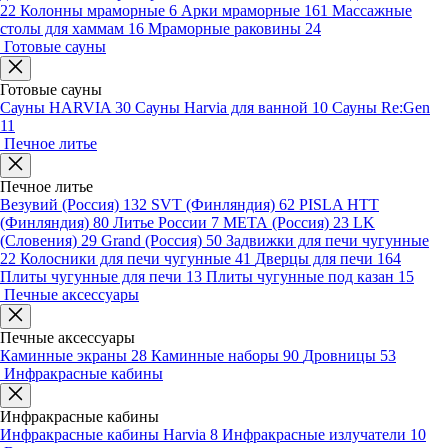
22
Колонны мраморные
6
Арки мраморные
161
Массажные
столы для хаммам
16
Мраморные раковины
24
Готовые сауны
Готовые сауны
Сауны HARVIA
30
Сауны Harvia для ванной
10
Сауны Re:Gen
11
Печное литье
Печное литье
Везувий (Россия)
132
SVT (Финляндия)
62
PISLA HTT
(Финляндия)
80
Литье России
7
МЕТА (Россия)
23
LK
(Словения)
29
Grand (Россия)
50
Задвижки для печи чугунные
22
Колосники для печи чугунные
41
Дверцы для печи
164
Плиты чугунные для печи
13
Плиты чугунные под казан
15
Печные аксессуары
Печные аксессуары
Каминные экраны
28
Каминные наборы
90
Дровницы
53
Инфракрасные кабины
Инфракрасные кабины
Инфракрасные кабины Harvia
8
Инфракрасные излучатели
10