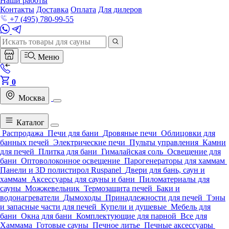
Наши работы
Контакты
Доставка
Оплата
Для дилеров
+7 (495) 780-99-55
Меню
0
Москва
Каталог
Распродажа
Печи для бани
Дровяные печи
Облицовки для
банных печей
Электрические печи
Пульты управления
Камни
для печей
Плитка для бани
Гималайская соль
Освещение для
бани
Оптоволоконное освещение
Парогенераторы для хаммам
Панели и 3D полистирол Ruspanel
Двери для бань, саун и
хаммам
Аксессуары для сауны и бани
Пиломатериалы для
сауны
Можжевельник
Термозащита печей
Баки и
водонагреватели
Дымоходы
Принадлежности для печей
Тэны
и запасные части для печей
Купели и душевые
Мебель для
бани
Окна для бани
Комплектующие для парной
Все для
Хаммама
Готовые сауны
Печное литье
Печные аксессуары