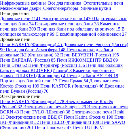
Инфракрасные кабины
Все для пикника
Отопительные печи
Межкомнатые двери
Снегогенераторы
Уличные кухни
Печи для бани
Дровяные печи
1141
Электрические печи
1430
Паротермальные
печи для бани
74
Газо-дровяные печи для бани
38
Каменные
печи для бани
300
Печи для бани под обкладку кирпичом
15
В
облицовке талькохлорит
99
С комбинированной облицовкой
27
Дровяные печи
Печи HARVIA (Финляндия)
45
Дровяные печи Эверест (Россия)
90
Печи для бани Атмосфера
148
Печи каменки для бани
дровяные IKI (Финляндия)
32
Печи ВЕЗУВИЙ (Россия)
195
Печи ВАРВАРА (Россия)
85
Печи ИЖКОМЦЕНТР ВВД
89
Печи Этна
62
Печи Ферингер (Россия)
136
Печи для больших
бань на дровах KLOVER (Италия)
8
Каменки для бани на
дровах TULIKIVI (Финляндия)
4
Печи для бани ASTON
18
Порталы для банной печи
17
Печи Ермак
54
Дровяные печи
Костёр (Россия)
109
Печи KASTOR (Финляндия)
46
Дровяные
печи Вулкан (Россия)
70
Электрические печи
Печи HARVIA (Финляндия)
278
Электрокаменки Костёр
(Россия)
32
Электрические печи Sangens
29
Электрические печи
BORN
43
Печи TYLO (Швеция)
38
Электрические печи Henki
13
Электрические печи ВВД
67
Печи Karina (Россия)
190
Печи
IKI (Финляндия)
32
Печи HELO (Финляндия)
108
Печи SAWO
(Финляндия)
261
Печи Паромакс
47
Печи TULIKIVI