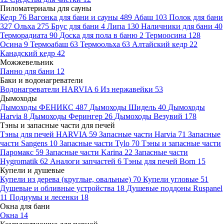
Пиломатериалы для сауны
Кедр
76
Вагонка для бани и сауны
489
Абаш
103
Полок для бани
327
Ольха
275
Брус для бани
4
Липа
130
Наличники для бани
40
Терморадиата
90
Доска для пола в баню
2
Термоосина
128
Осина
9
Термоабаш
63
Термоольха
63
Алтайский кедр
22
Канадский кедр
42
Можжевельник
Панно для бани
12
Баки и водонагреватели
Водонагреватели HARVIA
6
Из нержавейки
53
Дымоходы
Дымоходы ФЕНИКС
487
Дымоходы Шидель
40
Дымоходы
Harvia
8
Дымоходы Ферингер
26
Дымоходы Везувий
178
Тэны и запасные части для печей
Тэны для печей HARVIA
59
Запасные части Harvia
71
Запасные
части Sangens
10
Запасные части Tylo
70
Тэны и запасные части
Паромакс
59
Запасные части Karina
22
Запасные части
Hygromatik
62
Аналоги запчастей
6
Тэны для печей Born
15
Купели и душевые
Купели из дерева (круглые, овальные)
70
Купели угловые
51
Душевые и обливные устройства
18
Душевые поддоны Ruspanel
11
Подиумы и лесенки
18
Окна для бани
Окна
14