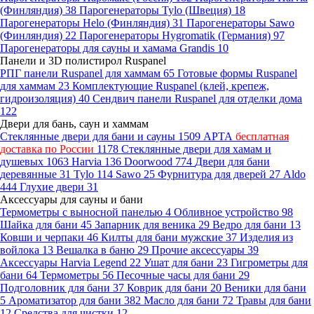
(Финляндия)
38
Парогенераторы Tylo (Швеция)
18
Парогенераторы Helo (Финляндия)
31
Парогенераторы Sawo
(Финляндия)
22
Парогенераторы Hygromatik (Германия)
97
Парогенераторы для сауны и хамама Grandis
10
Панели и 3D полистирол Ruspanel
РПГ панели Ruspanel для хаммам
65
Готовые формы Ruspanel
для хаммам
23
Комплектующие Ruspanel (клей, крепеж,
гидроизоляция)
40
Сендвич панели Ruspanel для отделки дома
122
Двери для бань, саун и хаммам
Стеклянные двери для бани и сауны
1509
АРТА
бесплатная
доставка по России
1178
Стеклянные двери для хамам и
душевых
1063
Harvia
136
Doorwood
774
Двери для бани
деревянные
31
Tylo
114
Sawo
25
Фурнитура для дверей
27
Aldo
444
Глухие двери
31
Аксессуары для сауны и бани
Термометры с выносной панелью
4
Обливное устройство
98
Шайка для бани
45
Запарник для веника
29
Ведро для бани
13
Ковши и черпаки
46
Килты для бани мужские
37
Изделия из
войлока
13
Вешалка в баню
29
Прочие аксессуары
39
Аксессуары Harvia Legend
22
Ушат для бани
23
Гигрометры для
бани
64
Термометры
56
Песочные часы для бани
29
Подголовник для бани
37
Коврик для бани
20
Веники для бани
5
Ароматизатор для бани
382
Масло для бани
72
Травы для бани
12
Средства для чистки
12