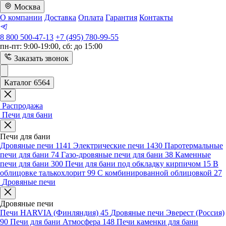
Москва
О компании
Доставка
Оплата
Гарантия
Контакты
8 800 500-47-13
+7 (495) 780-99-55
пн-пт: 9:00-19:00, сб: до 15:00
Заказать звонок
Каталог 6564
Распродажа
Печи для бани
Печи для бани
Дровяные печи
1141
Электрические печи
1430
Паротермальные
печи для бани
74
Газо-дровяные печи для бани
38
Каменные
печи для бани
300
Печи для бани под обкладку кирпичом
15
В
облицовке талькохлорит
99
С комбинированной облицовкой
27
Дровяные печи
Дровяные печи
Печи HARVIA (Финляндия)
45
Дровяные печи Эверест (Россия)
90
Печи для бани Атмосфера
148
Печи каменки для бани