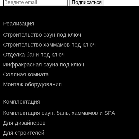
Подписаться
ВНИМАНИЕ!
Реализация
Строительство саун под ключ
Стоимость доставки по Москве (в пределах МКАД)
:
Строительство хаммамов под ключ
Доставка производится собственными курьерами с
понедельника по субботу. Воскресенье - выходной.
Отделка бани под ключ
Доставка в центр Москвы, (внутри третьего транспортного
Инфракрасная сауна под ключ
кольца ТТК) предварительно оговаривается.
Бесплатно при заказе свыше 100 000 руб.
Соляная комната
Мелкогабаритный груз (до 50×40×70 см): 800 руб.
Крупногабаритный груз: 1200 руб.
Монтаж оборудования
Стоимость доставки за пределы МКАД (по
Московской области)
: Тариф по Москве + 50 руб./км в
Комплектация
одну сторону.
Доставка по РОССИИ.
Комплектация саун, бань, хаммамов и SPA
Доставка производится транспортной компанией до
терминала в вашем городе
или ближайшего к нему
Для дизайнеров
пункту выдачи. Стоимость доставки оплачивается вами
Для строителей
при получении заказа по тарифам транспортной
компании. Вы можете забрать заказ самостоятельно или