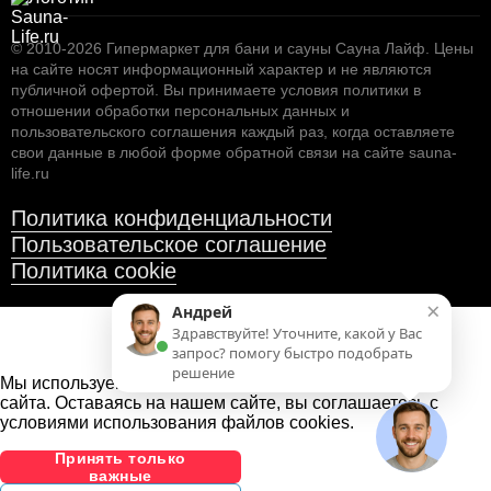
© 2010-2026
Гипермаркет для бани и сауны Сауна Лайф
.
Цены
на сайте носят информационный характер и не являются
публичной офертой. Вы принимаете условия
политики в
отношении обработки персональных данных
и
пользовательского соглашения
каждый раз, когда оставляете
свои данные в любой форме обратной связи на сайте sauna-
life.ru
Политика конфиденциальности
Пользовательское соглашение
Политика cookie
×
Андрей
Здравствуйте! Уточните, какой у Вас
запрос? помогу быстро подобрать
решение
Мы используем файлы cookies
для улучшения работы
сайта. Оставаясь на нашем сайте, вы соглашаетесь с
условиями использования файлов cookies.
Принять только
важные