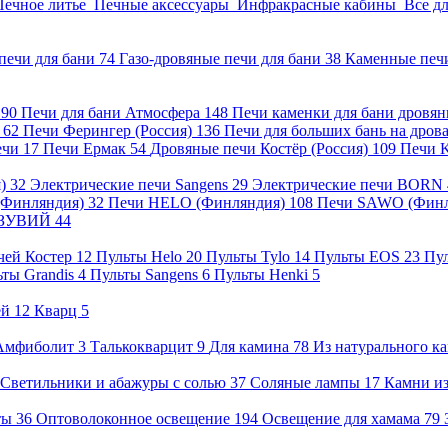
Печное литье
Печные аксессуары
Инфракрасные кабины
Все д
печи для бани
74
Газо-дровяные печи для бани
38
Каменные печ
)
90
Печи для бани Атмосфера
148
Печи каменки для бани дровя
а
62
Печи Ферингер (Россия)
136
Печи для больших бань на дро
ечи
17
Печи Ермак
54
Дровяные печи Костёр (Россия)
109
Печи 
я)
32
Электрические печи Sangens
29
Электрические печи BORN
 (Финляндия)
32
Печи HELO (Финляндия)
108
Печи SAWO (Фин
ВЕЗУВИЙ
44
чей Костер
12
Пульты Helo
20
Пульты Tylo
14
Пульты EOS
23
Пу
ьты Grandis
4
Пульты Sangens
6
Пульты Henki
5
ей
12
Кварц
5
Амфиболит
3
Талькокварцит
9
Для камина
78
Из натурального к
Светильники и абажуры с солью
37
Соляные лампы
17
Камни из
нты
36
Оптоволоконное освещение
194
Освещение для хамама
79