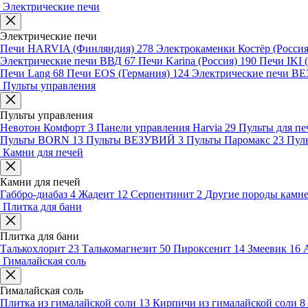
Электрические печи
Электрические печи
Печи HARVIA (Финляндия)
278
Электрокаменки Костёр (Росси
Электрические печи ВВД
67
Печи Karina (Россия)
190
Печи IKI
Печи Lang
68
Печи EOS (Германия)
124
Электрические печи 
Пульты управления
Пульты управления
Невотон Комфорт
3
Панели управления Harvia
29
Пульты для пе
Пульты BORN
13
Пульты ВЕЗУВИЙ
3
Пульты Паромакс
23
Пул
Камни для печей
Камни для печей
Габбро-диабаз
4
Жадеит
12
Серпентинит
2
Другие породы камн
Плитка для бани
Плитка для бани
Талькохлорит
23
Талькомагнезит
50
Пироксенит
14
Змеевик
16
Гималайская соль
Гималайская соль
Плитка из гималайской соли
13
Кирпичи из гималайской соли
8