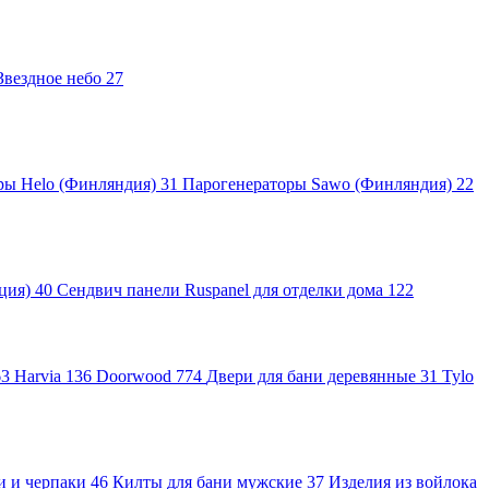
Звездное небо
27
ры Helo (Финляндия)
31
Парогенераторы Sawo (Финляндия)
22
яция)
40
Сендвич панели Ruspanel для отделки дома
122
63
Harvia
136
Doorwood
774
Двери для бани деревянные
31
Tylo
и и черпаки
46
Килты для бани мужские
37
Изделия из войлока