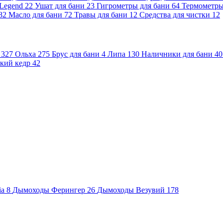
 Legend
22
Ушат для бани
23
Гигрометры для бани
64
Термометр
82
Масло для бани
72
Травы для бани
12
Средства для чистки
12
и
327
Ольха
275
Брус для бани
4
Липа
130
Наличники для бани
40
кий кедр
42
ia
8
Дымоходы Ферингер
26
Дымоходы Везувий
178