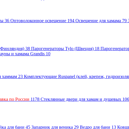
нты
36
Оптоволоконное освещение
194
Освещение для хамама
79
 (Финляндия)
38
Парогенераторы Tylo (Швеция)
18
Парогенерато
сауны и хамама Grandis
10
ля хаммам
23
Комплектующие Ruspanel (клей, крепеж, гидроизол
авка по России
1178
Стеклянные двери для хамам и душевых
10
ка для бани
45
Запарник для веника
29
Ведро для бани
13
Ковш