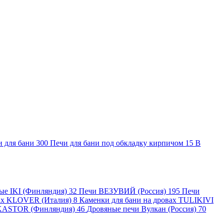
и для бани
300
Печи для бани под обкладку кирпичом
15
В
ные IKI (Финляндия)
32
Печи ВЕЗУВИЙ (Россия)
195
Печи
вах KLOVER (Италия)
8
Каменки для бани на дровах TULIKIVI
KASTOR (Финляндия)
46
Дровяные печи Вулкан (Россия)
70