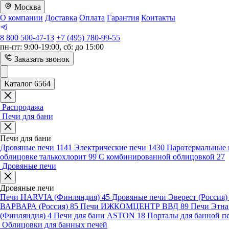
Москва
О компании
Доставка
Оплата
Гарантия
Контакты
8 800 500-47-13
+7 (495) 780-99-55
пн-пт: 9:00-19:00, сб: до 15:00
Заказать звонок
Каталог 6564
Распродажа
Печи для бани
Печи для бани
Дровяные печи
1141
Электрические печи
1430
Паротермальные 
облицовке талькохлорит
99
С комбинированной облицовкой
27
Дровяные печи
Дровяные печи
Печи HARVIA (Финляндия)
45
Дровяные печи Эверест (Россия
ВАРВАРА (Россия)
85
Печи ИЖКОМЦЕНТР ВВД
89
Печи Этн
(Финляндия)
4
Печи для бани ASTON
18
Порталы для банной п
Облицовки для банных печей