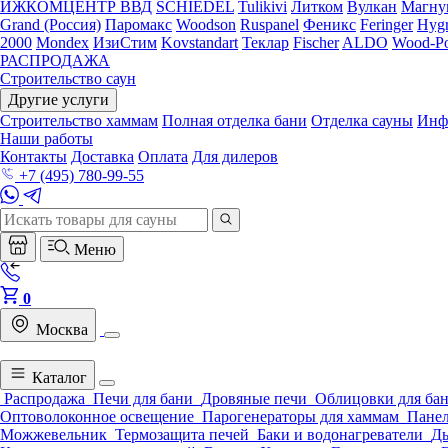
ИЖКОМЦЕНТР ВВД
SCHIEDEL
Tulikivi
Литком
Вулкан
Магну
Grand (Россия)
Паромакс
Woodson
Ruspanel
Феникс
Feringer
Hygr
2000
Mondex
ИзиСтим
Kovstandart
Теклар
Fischer
ALDO
Wood-Po
РАСПРОДАЖА
Строительство саун
Другие услуги
Строительство хаммам
Полная отделка бани
Отделка сауны
Инф
Наши работы
Контакты
Доставка
Оплата
Для дилеров
+7 (495) 780-99-55
Меню
0
Москва
Каталог
Распродажа
Печи для бани
Дровяные печи
Облицовки для ба
Оптоволоконное освещение
Парогенераторы для хаммам
Панел
Можжевельник
Термозащита печей
Баки и водонагреватели
Д