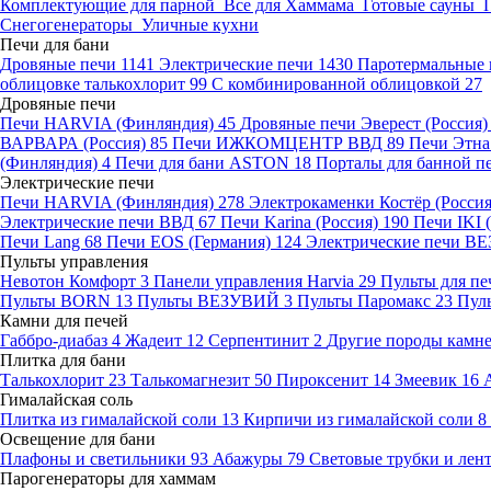
Комплектующие для парной
Все для Хаммама
Готовые сауны
Снегогенераторы
Уличные кухни
Печи для бани
Дровяные печи
1141
Электрические печи
1430
Паротермальные 
облицовке талькохлорит
99
С комбинированной облицовкой
27
Дровяные печи
Печи HARVIA (Финляндия)
45
Дровяные печи Эверест (Россия
ВАРВАРА (Россия)
85
Печи ИЖКОМЦЕНТР ВВД
89
Печи Этн
(Финляндия)
4
Печи для бани ASTON
18
Порталы для банной п
Электрические печи
Печи HARVIA (Финляндия)
278
Электрокаменки Костёр (Росси
Электрические печи ВВД
67
Печи Karina (Россия)
190
Печи IKI
Печи Lang
68
Печи EOS (Германия)
124
Электрические печи 
Пульты управления
Невотон Комфорт
3
Панели управления Harvia
29
Пульты для пе
Пульты BORN
13
Пульты ВЕЗУВИЙ
3
Пульты Паромакс
23
Пул
Камни для печей
Габбро-диабаз
4
Жадеит
12
Серпентинит
2
Другие породы камн
Плитка для бани
Талькохлорит
23
Талькомагнезит
50
Пироксенит
14
Змеевик
16
Гималайская соль
Плитка из гималайской соли
13
Кирпичи из гималайской соли
8
Освещение для бани
Плафоны и светильники
93
Абажуры
79
Световые трубки и ле
Парогенераторы для хаммам