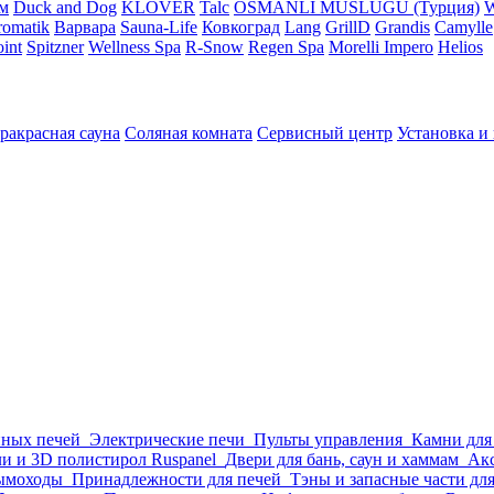
м
Duck and Dog
KLOVER
Talc
OSMANLI MUSLUGU (Турция)
omatik
Варвара
Sauna-Life
Ковкоград
Lang
GrillD
Grandis
Camylle
int
Spitzner
Wellness Spa
R-Snow
Regen Spa
Morelli Impero
Helios
ракрасная сауна
Соляная комната
Сервисный центр
Установка и
нных печей
Электрические печи
Пульты управления
Камни для
и и 3D полистирол Ruspanel
Двери для бань, саун и хаммам
Акс
ымоходы
Принадлежности для печей
Тэны и запасные части дл