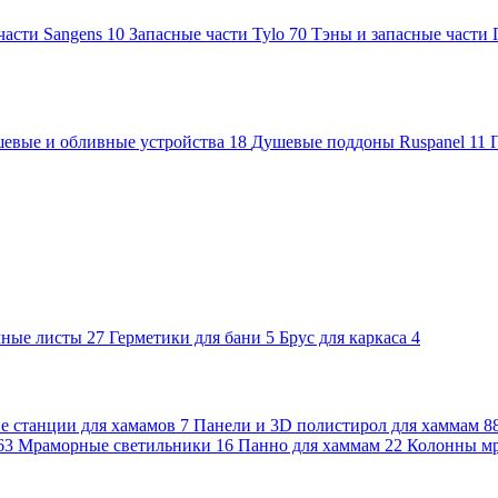
части Sangens
10
Запасные части Tylo
70
Тэны и запасные части
евые и обливные устройства
18
Душевые поддоны Ruspanel
11
чные листы
27
Герметики для бани
5
Брус для каркаса
4
 станции для хамамов
7
Панели и 3D полистирол для хаммам
8
63
Мраморные светильники
16
Панно для хаммам
22
Колонны м