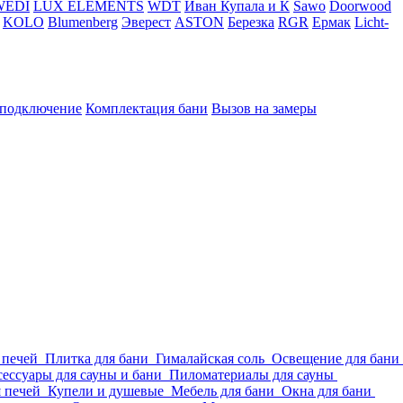
WEDI
LUX ELEMENTS
WDT
Иван Купала и К
Sawo
Doorwood
KOLO
Blumenberg
Эверест
ASTON
Березка
RGR
Ермак
Licht-
 подключение
Комплектация бани
Вызов на замеры
 печей
Плитка для бани
Гималайская соль
Освещение для бани
ессуары для сауны и бани
Пиломатериалы для сауны
я печей
Купели и душевые
Мебель для бани
Окна для бани