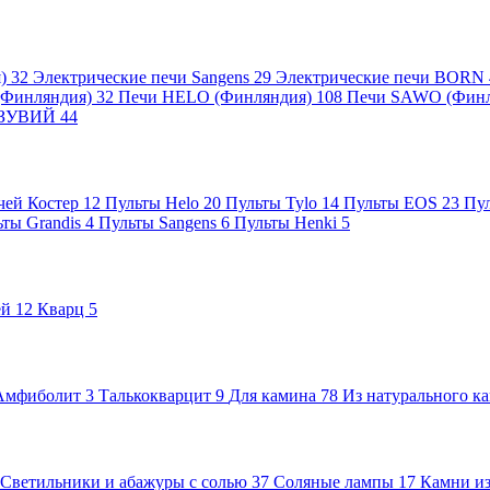
я)
32
Электрические печи Sangens
29
Электрические печи BORN
 (Финляндия)
32
Печи HELO (Финляндия)
108
Печи SAWO (Фин
ВЕЗУВИЙ
44
чей Костер
12
Пульты Helo
20
Пульты Tylo
14
Пульты EOS
23
Пу
ьты Grandis
4
Пульты Sangens
6
Пульты Henki
5
ей
12
Кварц
5
Амфиболит
3
Талькокварцит
9
Для камина
78
Из натурального к
Светильники и абажуры с солью
37
Соляные лампы
17
Камни из