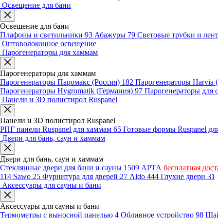
Освещение для бани
Освещение для бани
Плафоны и светильники
93
Абажуры
79
Световые трубки и ле
Оптоволоконное освещение
Парогенераторы для хаммам
Парогенераторы для хаммам
Парогенераторы Паромакс (Россия)
182
Парогенераторы Harvia
Парогенераторы Hygromatik (Германия)
97
Парогенераторы для 
Панели и 3D полистирол Ruspanel
Панели и 3D полистирол Ruspanel
РПГ панели Ruspanel для хаммам
65
Готовые формы Ruspanel д
Двери для бань, саун и хаммам
Двери для бань, саун и хаммам
Стеклянные двери для бани и сауны
1509
АРТА
бесплатная дост
114
Sawo
25
Фурнитура для дверей
27
Aldo
444
Глухие двери
31
Аксессуары для сауны и бани
Аксессуары для сауны и бани
Термометры с выносной панелью
4
Обливное устройство
98
Шай