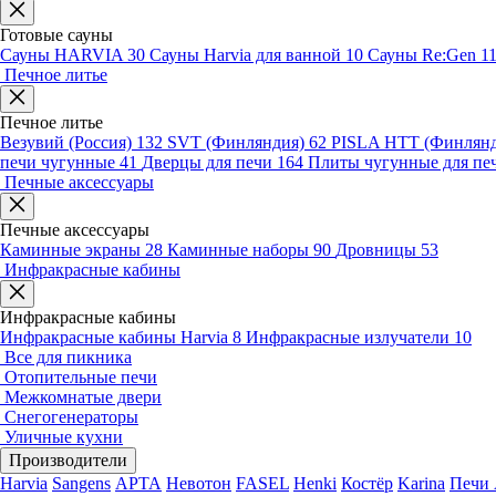
Готовые сауны
Сауны HARVIA
30
Сауны Harvia для ванной
10
Сауны Re:Gen
1
Печное литье
Печное литье
Везувий (Россия)
132
SVT (Финляндия)
62
PISLA HTT (Финлян
печи чугунные
41
Дверцы для печи
164
Плиты чугунные для пе
Печные аксессуары
Печные аксессуары
Каминные экраны
28
Каминные наборы
90
Дровницы
53
Инфракрасные кабины
Инфракрасные кабины
Инфракрасные кабины Harvia
8
Инфракрасные излучатели
10
Все для пикника
Отопительные печи
Межкомнатые двери
Снегогенераторы
Уличные кухни
Производители
Harvia
Sangens
АРТА
Невотон
FASEL
Henki
Костёр
Karina
Печи 