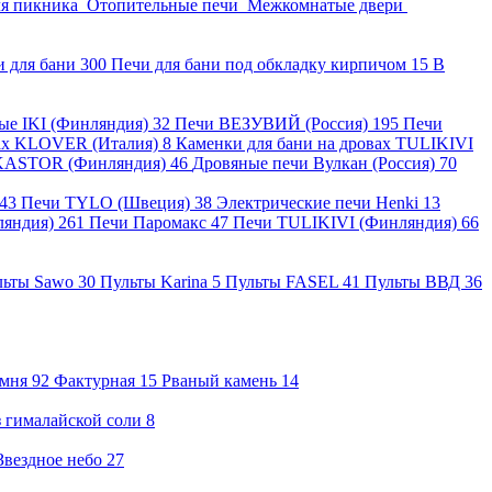
ля пикника
Отопительные печи
Межкомнатые двери
и для бани
300
Печи для бани под обкладку кирпичом
15
В
ные IKI (Финляндия)
32
Печи ВЕЗУВИЙ (Россия)
195
Печи
вах KLOVER (Италия)
8
Каменки для бани на дровах TULIKIVI
KASTOR (Финляндия)
46
Дровяные печи Вулкан (Россия)
70
43
Печи TYLO (Швеция)
38
Электрические печи Henki
13
ляндия)
261
Печи Паромакс
47
Печи TULIKIVI (Финляндия)
66
льты Sawo
30
Пульты Karina
5
Пульты FASEL
41
Пульты ВВД
36
амня
92
Фактурная
15
Рваный камень
14
 гималайской соли
8
Звездное небо
27