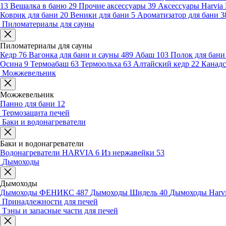
13
Вешалка в баню
29
Прочие аксессуары
39
Аксессуары Harvia
Коврик для бани
20
Веники для бани
5
Ароматизатор для бани
3
Пиломатериалы для сауны
Пиломатериалы для сауны
Кедр
76
Вагонка для бани и сауны
489
Абаш
103
Полок для бан
Осина
9
Термоабаш
63
Термоольха
63
Алтайский кедр
22
Канадс
Можжевельник
Можжевельник
Панно для бани
12
Термозащита печей
Баки и водонагреватели
Баки и водонагреватели
Водонагреватели HARVIA
6
Из нержавейки
53
Дымоходы
Дымоходы
Дымоходы ФЕНИКС
487
Дымоходы Шидель
40
Дымоходы Harv
Принадлежности для печей
Тэны и запасные части для печей