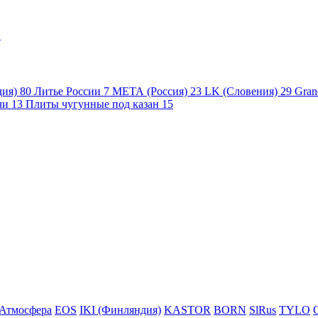
1
дия)
80
Литье России
7
МЕТА (Россия)
23
LK (Словения)
29
Gran
чи
13
Плиты чугунные под казан
15
Атмосфера
EOS
IKI (Финляндия)
KASTOR
BORN
SlRus
TYLO