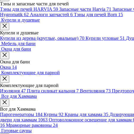
Тэны и запасные части для печей
Тэны для печей HARVIA
59
Запасные части Harvia
71
Запасные 
Hygromatik
62
Аналоги запчастей
6
Тэны для печей Born
15
Купели и душевые
Купели и душевые
Купели из дерева (круглые, овальные)
70
Купели угловые
51
Душ
Мебель для бани
Окна для бани
Окна для бани
Окна
14
Комплектующие для парной
Комплектующие для парной
Изоляция
47
Плита силикат кальция
7
Вентиляция
73
Предтопо
Все для Хаммама
Все для Хаммама
Парогенераторы
184
Курны
92
Краны для хамама
35
Дозирующие
двери для хаммам
1063
Оптоволоконное освещение для хаммам
16
Мраморные раковины
24
Готовые сауны