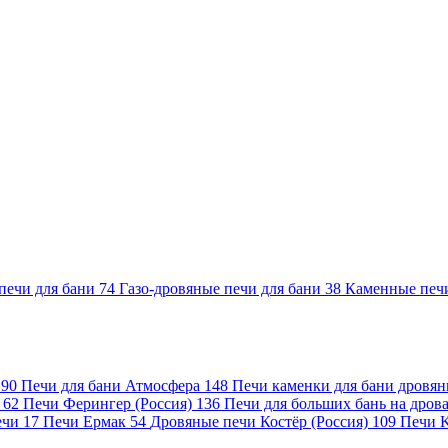
печи для бани
74
Газо-дровяные печи для бани
38
Каменные печ
)
90
Печи для бани Атмосфера
148
Печи каменки для бани дровя
а
62
Печи Ферингер (Россия)
136
Печи для больших бань на дро
ечи
17
Печи Ермак
54
Дровяные печи Костёр (Россия)
109
Печи 