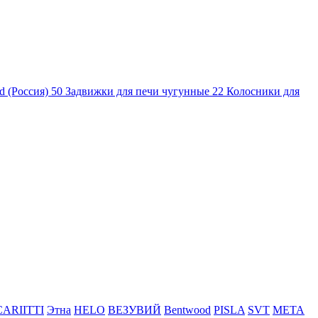
d (Россия)
50
Задвижки для печи чугунные
22
Колосники для
CARIITTI
Этна
HELO
ВЕЗУВИЙ
Bentwood
PISLA
SVT
МЕТА