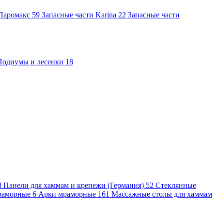
 Паромакс
59
Запасные части Karina
22
Запасные части
Подиумы и лесенки
18
8
Панели для хаммам и крепежи (Германия)
52
Стеклянные
раморные
6
Арки мраморные
161
Массажные столы для хаммам