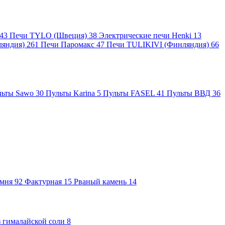
43
Печи TYLO (Швеция)
38
Электрические печи Henki
13
ляндия)
261
Печи Паромакс
47
Печи TULIKIVI (Финляндия)
66
льты Sawo
30
Пульты Karina
5
Пульты FASEL
41
Пульты ВВД
36
амня
92
Фактурная
15
Рваный камень
14
 гималайской соли
8