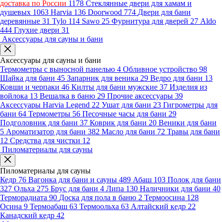
доставка по России
1178
Стеклянные двери для хамам и
душевых
1063
Harvia
136
Doorwood
774
Двери для бани
деревянные
31
Tylo
114
Sawo
25
Фурнитура для дверей
27
Aldo
444
Глухие двери
31
Аксессуары для сауны и бани
Аксессуары для сауны и бани
Термометры с выносной панелью
4
Обливное устройство
98
Шайка для бани
45
Запарник для веника
29
Ведро для бани
13
Ковши и черпаки
46
Килты для бани мужские
37
Изделия из
войлока
13
Вешалка в баню
29
Прочие аксессуары
39
Аксессуары Harvia Legend
22
Ушат для бани
23
Гигрометры для
бани
64
Термометры
56
Песочные часы для бани
29
Подголовник для бани
37
Коврик для бани
20
Веники для бани
5
Ароматизатор для бани
382
Масло для бани
72
Травы для бани
12
Средства для чистки
12
Пиломатериалы для сауны
Пиломатериалы для сауны
Кедр
76
Вагонка для бани и сауны
489
Абаш
103
Полок для бани
327
Ольха
275
Брус для бани
4
Липа
130
Наличники для бани
40
Терморадиата
90
Доска для пола в баню
2
Термоосина
128
Осина
9
Термоабаш
63
Термоольха
63
Алтайский кедр
22
Канадский кедр
42