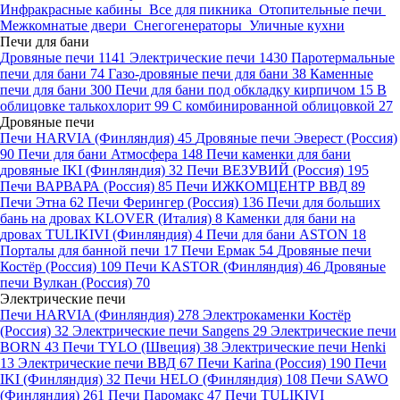
Инфракрасные кабины
Все для пикника
Отопительные печи
Межкомнатые двери
Снегогенераторы
Уличные кухни
Печи для бани
Дровяные печи
1141
Электрические печи
1430
Паротермальные
печи для бани
74
Газо-дровяные печи для бани
38
Каменные
печи для бани
300
Печи для бани под обкладку кирпичом
15
В
облицовке талькохлорит
99
С комбинированной облицовкой
27
Дровяные печи
Печи HARVIA (Финляндия)
45
Дровяные печи Эверест (Россия)
90
Печи для бани Атмосфера
148
Печи каменки для бани
дровяные IKI (Финляндия)
32
Печи ВЕЗУВИЙ (Россия)
195
Печи ВАРВАРА (Россия)
85
Печи ИЖКОМЦЕНТР ВВД
89
Печи Этна
62
Печи Ферингер (Россия)
136
Печи для больших
бань на дровах KLOVER (Италия)
8
Каменки для бани на
дровах TULIKIVI (Финляндия)
4
Печи для бани ASTON
18
Порталы для банной печи
17
Печи Ермак
54
Дровяные печи
Костёр (Россия)
109
Печи KASTOR (Финляндия)
46
Дровяные
печи Вулкан (Россия)
70
Электрические печи
Печи HARVIA (Финляндия)
278
Электрокаменки Костёр
(Россия)
32
Электрические печи Sangens
29
Электрические печи
BORN
43
Печи TYLO (Швеция)
38
Электрические печи Henki
13
Электрические печи ВВД
67
Печи Karina (Россия)
190
Печи
IKI (Финляндия)
32
Печи HELO (Финляндия)
108
Печи SAWO
(Финляндия)
261
Печи Паромакс
47
Печи TULIKIVI