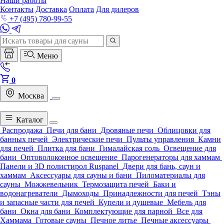
Наши работы
Контакты
Доставка
Оплата
Для дилеров
+7 (495) 780-99-55
Меню
0
Москва
Каталог
Распродажа
Печи для бани
Дровяные печи
Облицовки для
банных печей
Электрические печи
Пульты управления
Камни
для печей
Плитка для бани
Гималайская соль
Освещение для
бани
Оптоволоконное освещение
Парогенераторы для хаммам
Панели и 3D полистирол Ruspanel
Двери для бань, саун и
хаммам
Аксессуары для сауны и бани
Пиломатериалы для
сауны
Можжевельник
Термозащита печей
Баки и
водонагреватели
Дымоходы
Принадлежности для печей
Тэны
и запасные части для печей
Купели и душевые
Мебель для
бани
Окна для бани
Комплектующие для парной
Все для
Хаммама
Готовые сауны
Печное литье
Печные аксессуары