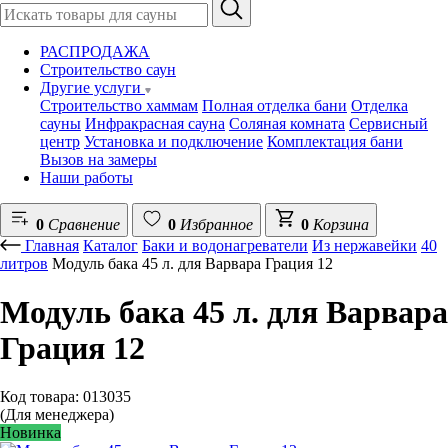
РАСПРОДАЖА
Строительство саун
Другие услуги
Строительство хаммам
Полная отделка бани
Отделка
сауны
Инфракрасная сауна
Соляная комната
Сервисный
центр
Установка и подключение
Комплектация бани
Вызов на замеры
Наши работы
0
Сравнение
0
Избранное
0
Корзина
Главная
Каталог
Баки и водонагреватели
Из нержавейки
40
литров
Модуль бака 45 л. для Варвара Грация 12
Модуль бака 45 л. для Варвара
Грация 12
Код товара: 013035
(Для менеджера)
Новинка