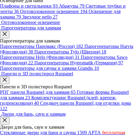
Освещение для бани
Плафоны и светильники
93
Абажуры
79
Световые трубки и
ленты
36
Оптоволоконное освещение
194
Освещение для
хамама
79
Звездное небо
27
Оптоволоконное освещение
Парогенераторы для хаммам
Парогенераторы для хаммам
Парогенераторы Паромакс (Россия)
182
Парогенераторы Harvia
(Финляндия)
38
Парогенераторы Tylo (Швеция)
18
Парогенераторы Helo (Финляндия)
31
Парогенераторы Sawo
(Финляндия)
22
Парогенераторы Hygromatik (Германия)
97
Парогенераторы для сауны и хамама Grandis
10
Панели и 3D полистирол Ruspanel
Панели и 3D полистирол Ruspanel
РПГ панели Ruspanel для хаммам
65
Готовые формы Ruspanel
для хаммам
23
Комплектующие Ruspanel (клей, крепеж,
гидроизоляция)
40
Сендвич панели Ruspanel для отделки дома
122
Двери для бань, саун и хаммам
Двери для бань, саун и хаммам
Стеклянные двери для бани и сауны
1509
АРТА
бесплатная