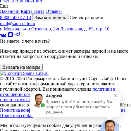
Статьи
Вопрос-ответ
Ещё
Вакансии
Карта сайта
Отзывы
8 800 500-47-13
Заказать звонок
Сейчас работаем
mail@sauna-life.ru
г. Москва
,
р-он Строгино, 2-я Лыковская, д. 63, стр. 10
Не знаете, с чего начать?
Инженер приедет на объект, снимет размеры парной и на месте
ответит на вопросы по оборудованию и отделке.
Вызвать на замеры
© 2010-2026
Гипермаркет для бани и сауны Сауна Лайф
.
Цены
на сайте носят информационный характер и не являются
публичной офертой. Вы принимаете условия
политики в
×
отношении обработки персональных данных
и
Андрей
пользовательского соглашения
каждый раз, когда оставляете
Здравствуйте! Уточните, какой у Вас
свои данные в любой форме обратной связи на сайте sauna-life.ru
запрос? помогу быстро подобрать
Политика конфиденциальности
Пользовательское соглашение
решение
Политика cookie
Мы используем файлы cookies
для улучшения работы сайта.
Оставаясь на нашем сайте, вы соглашаетесь с условиями