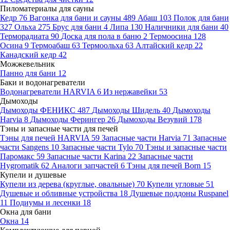
Пиломатериалы для сауны
Кедр
76
Вагонка для бани и сауны
489
Абаш
103
Полок для бани
327
Ольха
275
Брус для бани
4
Липа
130
Наличники для бани
40
Терморадиата
90
Доска для пола в баню
2
Термоосина
128
Осина
9
Термоабаш
63
Термоольха
63
Алтайский кедр
22
Канадский кедр
42
Можжевельник
Панно для бани
12
Баки и водонагреватели
Водонагреватели HARVIA
6
Из нержавейки
53
Дымоходы
Дымоходы ФЕНИКС
487
Дымоходы Шидель
40
Дымоходы
Harvia
8
Дымоходы Ферингер
26
Дымоходы Везувий
178
Тэны и запасные части для печей
Тэны для печей HARVIA
59
Запасные части Harvia
71
Запасные
части Sangens
10
Запасные части Tylo
70
Тэны и запасные части
Паромакс
59
Запасные части Karina
22
Запасные части
Hygromatik
62
Аналоги запчастей
6
Тэны для печей Born
15
Купели и душевые
Купели из дерева (круглые, овальные)
70
Купели угловые
51
Душевые и обливные устройства
18
Душевые поддоны Ruspanel
11
Подиумы и лесенки
18
Окна для бани
Окна
14