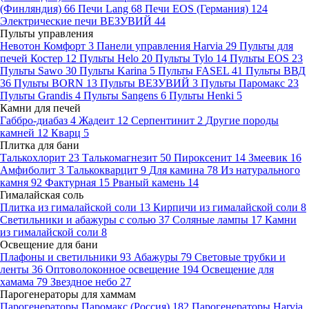
(Финляндия)
66
Печи Lang
68
Печи EOS (Германия)
124
Электрические печи ВЕЗУВИЙ
44
Пульты управления
Невотон Комфорт
3
Панели управления Harvia
29
Пульты для
печей Костер
12
Пульты Helo
20
Пульты Tylo
14
Пульты EOS
23
Пульты Sawo
30
Пульты Karina
5
Пульты FASEL
41
Пульты ВВД
36
Пульты BORN
13
Пульты ВЕЗУВИЙ
3
Пульты Паромакс
23
Пульты Grandis
4
Пульты Sangens
6
Пульты Henki
5
Камни для печей
Габбро-диабаз
4
Жадеит
12
Серпентинит
2
Другие породы
камней
12
Кварц
5
Плитка для бани
Талькохлорит
23
Талькомагнезит
50
Пироксенит
14
Змеевик
16
Амфиболит
3
Талькокварцит
9
Для камина
78
Из натурального
камня
92
Фактурная
15
Рваный камень
14
Гималайская соль
Плитка из гималайской соли
13
Кирпичи из гималайской соли
8
Светильники и абажуры с солью
37
Соляные лампы
17
Камни
из гималайской соли
8
Освещение для бани
Плафоны и светильники
93
Абажуры
79
Световые трубки и
ленты
36
Оптоволоконное освещение
194
Освещение для
хамама
79
Звездное небо
27
Парогенераторы для хаммам
Парогенераторы Паромакс (Россия)
182
Парогенераторы Harvia