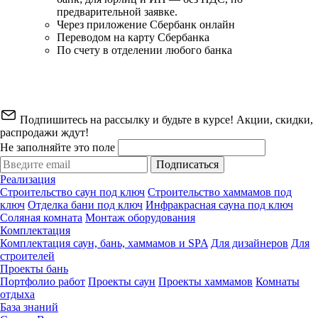
предварительной заявке.
Через приложение Сбербанк онлайн
Переводом на карту Сбербанка
По счету в отделении любого банка
Подпишитесь на рассылку и будьте в курсе! Акции, скидки,
распродажи ждут!
Не заполняйте это поле
Подписаться
Реализация
Строительство саун под ключ
Строительство хаммамов под
ключ
Отделка бани под ключ
Инфракрасная сауна под ключ
Соляная комната
Монтаж оборудования
Комплектация
Комплектация саун, бань, хаммамов и SPA
Для дизайнеров
Для
строителей
Проекты бань
Портфолио работ
Проекты саун
Проекты хаммамов
Комнаты
отдыха
База знаний