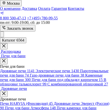
Москва
О компании
Доставка
Оплата
Гарантия
Контакты
8 800 500-47-13
+7 (495) 780-99-55
пн-пт: 9:00-19:00, сб: до 15:00
Заказать звонок
Каталог 6564
Распродажа
Печи для бани
Печи для бани
Дровяные печи
1141
Электрические печи
1430
Паротермальные
печи для бани
74
Газо-дровяные печи для бани
38
Каменные
печи для бани
300
Печи для бани под обкладку кирпичом
15
В
облицовке талькохлорит
99
С комбинированной облицовкой
27
Дровяные печи
Дровяные печи
Печи HARVIA (Финляндия)
45
Дровяные печи Эверест (Россия)
90
Печи для бани Атмосфера
148
Печи каменки для бани