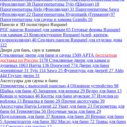
(Финляндия)
38
Парогенераторы Tylo (Швеция)
18
Парогенераторы Helo (Финляндия)
31
Парогенераторы Sawo
(Финляндия)
22
Парогенераторы Hygromatik (Германия)
97
Парогенераторы для сауны и хамама Grandis
10
Панели и 3D полистирол Ruspanel
РПГ панели Ruspanel для хаммам
65
Готовые формы Ruspanel
для хаммам
23
Комплектующие Ruspanel (клей, крепеж,
гидроизоляция)
40
Сендвич панели Ruspanel для отделки дома
122
Двери для бань, саун и хаммам
Стеклянные двери для бани и сауны
1509
АРТА
бесплатная
доставка по России
1178
Стеклянные двери для хамам и
душевых
1063
Harvia
136
Doorwood
774
Двери для бани
деревянные
31
Tylo
114
Sawo
25
Фурнитура для дверей
27
Aldo
444
Глухие двери
31
Аксессуары для сауны и бани
Термометры с выносной панелью
4
Обливное устройство
98
Шайка для бани
45
Запарник для веника
29
Ведро для бани
13
Ковши и черпаки
46
Килты для бани мужские
37
Изделия из
войлока
13
Вешалка в баню
29
Прочие аксессуары
39
Аксессуары Harvia Legend
22
Ушат для бани
23
Гигрометры для
бани
64
Термометры
56
Песочные часы для бани
29
Подголовник для бани
37
Коврик для бани
20
Веники для бани
5
Ароматизатор для бани
382
Масло для бани
72
Травы для бани
12
Средства для чистки
12