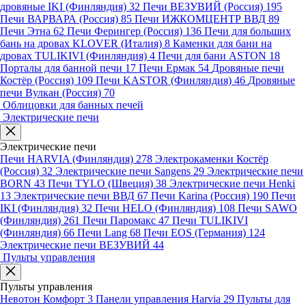
дровяные IKI (Финляндия)
32
Печи ВЕЗУВИЙ (Россия)
195
Печи ВАРВАРА (Россия)
85
Печи ИЖКОМЦЕНТР ВВД
89
Печи Этна
62
Печи Ферингер (Россия)
136
Печи для больших
бань на дровах KLOVER (Италия)
8
Каменки для бани на
дровах TULIKIVI (Финляндия)
4
Печи для бани ASTON
18
Порталы для банной печи
17
Печи Ермак
54
Дровяные печи
Костёр (Россия)
109
Печи KASTOR (Финляндия)
46
Дровяные
печи Вулкан (Россия)
70
Облицовки для банных печей
Электрические печи
Электрические печи
Печи HARVIA (Финляндия)
278
Электрокаменки Костёр
(Россия)
32
Электрические печи Sangens
29
Электрические печи
BORN
43
Печи TYLO (Швеция)
38
Электрические печи Henki
13
Электрические печи ВВД
67
Печи Karina (Россия)
190
Печи
IKI (Финляндия)
32
Печи HELO (Финляндия)
108
Печи SAWO
(Финляндия)
261
Печи Паромакс
47
Печи TULIKIVI
(Финляндия)
66
Печи Lang
68
Печи EOS (Германия)
124
Электрические печи ВЕЗУВИЙ
44
Пульты управления
Пульты управления
Невотон Комфорт
3
Панели управления Harvia
29
Пульты для