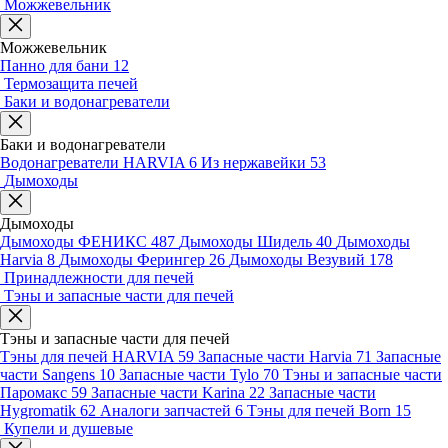
Можжевельник
Можжевельник
Панно для бани
12
Термозащита печей
Баки и водонагреватели
Баки и водонагреватели
Водонагреватели HARVIA
6
Из нержавейки
53
Дымоходы
Дымоходы
Дымоходы ФЕНИКС
487
Дымоходы Шидель
40
Дымоходы
Harvia
8
Дымоходы Ферингер
26
Дымоходы Везувий
178
Принадлежности для печей
Тэны и запасные части для печей
Тэны и запасные части для печей
Тэны для печей HARVIA
59
Запасные части Harvia
71
Запасные
части Sangens
10
Запасные части Tylo
70
Тэны и запасные части
Паромакс
59
Запасные части Karina
22
Запасные части
Hygromatik
62
Аналоги запчастей
6
Тэны для печей Born
15
Купели и душевые