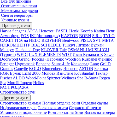
Все для пикника
Отопительные печи
Межкомнатые двери
Снегогенераторы
Уличные кухни
Производители
Harvia
Sangens
АРТА
Невотон
FASEL
Henki
Костёр
Karina
Печи
Атмосфера
EOS
IKI (Финляндия)
KASTOR
BORN
SlRus
TYLO
CARIITTI
Этна
HELO
ВЕЗУВИЙ
Bentwood
PISLA
SVT
МЕТА
ИЖКОМЦЕНТР ВВД
SCHIEDEL
Tulikivi
Литком
Вулкан
Магнум
Duck and Dog
KLOVER
Talc
OSMANLI MUSLUGU
(Турция)
WEDI
LUX ELEMENTS
WDT
Иван Купала и К
Sawo
Doorwood
Grand (Россия)
Паромакс
Woodson
Ruspanel
Феникс
Feringer
Hygromatik
Варвара
Sauna-Life
Ковкоград
Lang
GrillD
Grandis
Camylle
KOLO
Blumenberg
Эверест
ASTON
Березка
RGR
Ермак
Licht-2000
Mondex
ИзиСтим
Kovstandart
Теклар
Fischer
ALDO
Wood-Point
Spitzner
Wellness Spa
R-Snow
Regen
Spa
Morelli Impero
Helios
РАСПРОДАЖА
Строительство саун
Другие услуги
Строительство хаммам
Полная отделка бани
Отделка сауны
Инфракрасная сауна
Соляная комната
Сервисный центр
Установка и подключение
Комплектация бани
Вызов на замеры