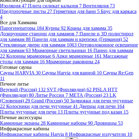
Комплектующие для парной
Изоляция
47
Плита силикат кальция
7
Вентиляция
73
Предтопочные листы
27
Герметики для бани
5
Брус для каркаса
4
Все для Хаммама
Парогенераторы
184
Курны
92
Краны для хамама
35
Дозирующие станции для хамамов
7
Панели и 3D полистирол
для хаммам
88
Панели для хаммам и крепежи (Германия)
52
Стеклянные двери для хаммам
1063
Оптоволоконное освещение
для хаммам
63
Мраморные светильники
16
Панно для хаммам
22
Колонны мраморные
6
Арки мраморные
161
Массажные
столы для хаммам
16
Мраморные раковины
24
Готовые сауны
Сауны HARVIA
30
Сауны Harvia для ванной
10
Сауны Re:Gen
11
Печное литье
Везувий (Россия)
132
SVT (Финляндия)
62
PISLA HTT
(Финляндия)
80
Литье России
7
МЕТА (Россия)
23
LK
(Словения)
29
Grand (Россия)
50
Задвижки для печи чугунные
22
Колосники для печи чугунные
41
Дверцы для печи
164
Плиты чугунные для печи
13
Плиты чугунные под казан
15
Печные аксессуары
Каминные экраны
28
Каминные наборы
90
Дровницы
53
Инфракрасные кабины
Инфракрасные кабины Harvia
8
Инфракрасные излучатели
10