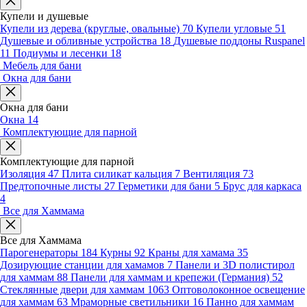
Купели и душевые
Купели из дерева (круглые, овальные)
70
Купели угловые
51
Душевые и обливные устройства
18
Душевые поддоны Ruspanel
11
Подиумы и лесенки
18
Мебель для бани
Окна для бани
Окна для бани
Окна
14
Комплектующие для парной
Комплектующие для парной
Изоляция
47
Плита силикат кальция
7
Вентиляция
73
Предтопочные листы
27
Герметики для бани
5
Брус для каркаса
4
Все для Хаммама
Все для Хаммама
Парогенераторы
184
Курны
92
Краны для хамама
35
Дозирующие станции для хамамов
7
Панели и 3D полистирол
для хаммам
88
Панели для хаммам и крепежи (Германия)
52
Стеклянные двери для хаммам
1063
Оптоволоконное освещение
для хаммам
63
Мраморные светильники
16
Панно для хаммам