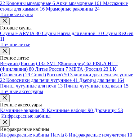
22
Колонны мраморные
6
Арки мраморные
161
Массажные
столы для хаммам
16
Мраморные раковины
24
Готовые сауны
Готовые сауны
Сауны HARVIA
30
Сауны Harvia для ванной
10
Сауны Re:Gen
11
Печное литье
Печное литье
Везувий (Россия)
132
SVT (Финляндия)
62
PISLA HTT
(Финляндия)
80
Литье России
7
МЕТА (Россия)
23
LK
(Словения)
29
Grand (Россия)
50
Задвижки для печи чугунные
22
Колосники для печи чугунные
41
Дверцы для печи
164
Плиты чугунные для печи
13
Плиты чугунные под казан
15
Печные аксессуары
Печные аксессуары
Каминные экраны
28
Каминные наборы
90
Дровницы
53
Инфракрасные кабины
Инфракрасные кабины
Инфракрасные кабины Harvia
8
Инфракрасные излучатели
10