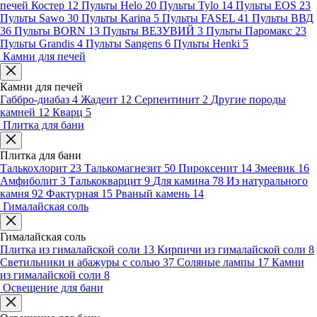
печей Костер
12
Пульты Helo
20
Пульты Tylo
14
Пульты EOS
23
Пульты Sawo
30
Пульты Karina
5
Пульты FASEL
41
Пульты ВВД
36
Пульты BORN
13
Пульты ВЕЗУВИЙ
3
Пульты Паромакс
23
Пульты Grandis
4
Пульты Sangens
6
Пульты Henki
5
Камни для печей
Камни для печей
Габбро-диабаз
4
Жадеит
12
Серпентинит
2
Другие породы
камней
12
Кварц
5
Плитка для бани
Плитка для бани
Талькохлорит
23
Талькомагнезит
50
Пироксенит
14
Змеевик
16
Амфиболит
3
Талькокварцит
9
Для камина
78
Из натурального
камня
92
Фактурная
15
Рваный камень
14
Гималайская соль
Гималайская соль
Плитка из гималайской соли
13
Кирпичи из гималайской соли
8
Светильники и абажуры с солью
37
Соляные лампы
17
Камни
из гималайской соли
8
Освещение для бани