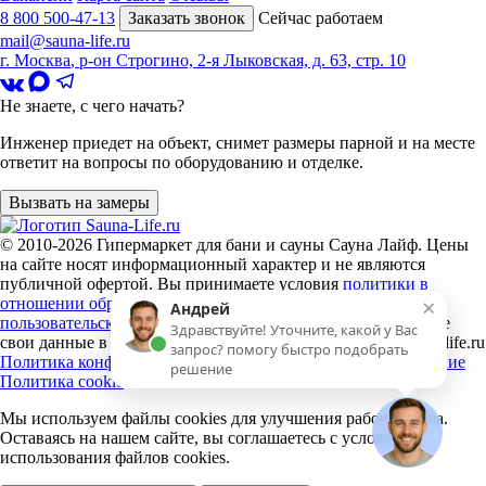
8 800 500-47-13
Заказать звонок
Сейчас работаем
mail@sauna-life.ru
г. Москва
,
р-он Строгино, 2-я Лыковская, д. 63, стр. 10
Не знаете, с чего начать?
Инженер приедет на объект, снимет размеры парной и на месте
ответит на вопросы по оборудованию и отделке.
Вызвать на замеры
© 2010-2026
Гипермаркет для бани и сауны Сауна Лайф
.
Цены
на сайте носят информационный характер и не являются
публичной офертой. Вы принимаете условия
политики в
×
отношении обработки персональных данных
и
Андрей
пользовательского соглашения
каждый раз, когда оставляете
Здравствуйте! Уточните, какой у Вас
свои данные в любой форме обратной связи на сайте sauna-life.ru
запрос? помогу быстро подобрать
Политика конфиденциальности
Пользовательское соглашение
решение
Политика cookie
Мы используем файлы cookies
для улучшения работы сайта.
Оставаясь на нашем сайте, вы соглашаетесь с условиями
использования файлов cookies.