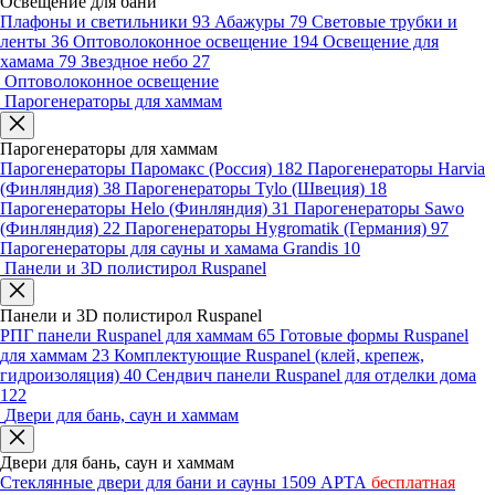
Освещение для бани
Плафоны и светильники
93
Абажуры
79
Световые трубки и
ленты
36
Оптоволоконное освещение
194
Освещение для
хамама
79
Звездное небо
27
Оптоволоконное освещение
Парогенераторы для хаммам
Парогенераторы для хаммам
Парогенераторы Паромакс (Россия)
182
Парогенераторы Harvia
(Финляндия)
38
Парогенераторы Tylo (Швеция)
18
Парогенераторы Helo (Финляндия)
31
Парогенераторы Sawo
(Финляндия)
22
Парогенераторы Hygromatik (Германия)
97
Парогенераторы для сауны и хамама Grandis
10
Панели и 3D полистирол Ruspanel
Панели и 3D полистирол Ruspanel
РПГ панели Ruspanel для хаммам
65
Готовые формы Ruspanel
для хаммам
23
Комплектующие Ruspanel (клей, крепеж,
гидроизоляция)
40
Сендвич панели Ruspanel для отделки дома
122
Двери для бань, саун и хаммам
Двери для бань, саун и хаммам
Стеклянные двери для бани и сауны
1509
АРТА
бесплатная