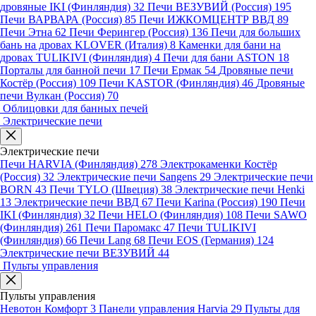
дровяные IKI (Финляндия)
32
Печи ВЕЗУВИЙ (Россия)
195
Печи ВАРВАРА (Россия)
85
Печи ИЖКОМЦЕНТР ВВД
89
Печи Этна
62
Печи Ферингер (Россия)
136
Печи для больших
бань на дровах KLOVER (Италия)
8
Каменки для бани на
дровах TULIKIVI (Финляндия)
4
Печи для бани ASTON
18
Порталы для банной печи
17
Печи Ермак
54
Дровяные печи
Костёр (Россия)
109
Печи KASTOR (Финляндия)
46
Дровяные
печи Вулкан (Россия)
70
Облицовки для банных печей
Электрические печи
Электрические печи
Печи HARVIA (Финляндия)
278
Электрокаменки Костёр
(Россия)
32
Электрические печи Sangens
29
Электрические печи
BORN
43
Печи TYLO (Швеция)
38
Электрические печи Henki
13
Электрические печи ВВД
67
Печи Karina (Россия)
190
Печи
IKI (Финляндия)
32
Печи HELO (Финляндия)
108
Печи SAWO
(Финляндия)
261
Печи Паромакс
47
Печи TULIKIVI
(Финляндия)
66
Печи Lang
68
Печи EOS (Германия)
124
Электрические печи ВЕЗУВИЙ
44
Пульты управления
Пульты управления
Невотон Комфорт
3
Панели управления Harvia
29
Пульты для