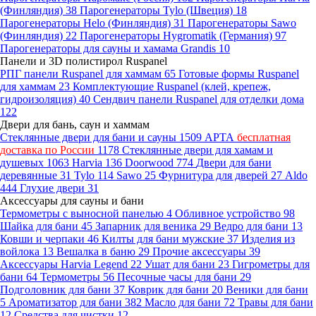
(Финляндия)
38
Парогенераторы Tylo (Швеция)
18
Парогенераторы Helo (Финляндия)
31
Парогенераторы Sawo
(Финляндия)
22
Парогенераторы Hygromatik (Германия)
97
Парогенераторы для сауны и хамама Grandis
10
Панели и 3D полистирол Ruspanel
РПГ панели Ruspanel для хаммам
65
Готовые формы Ruspanel
для хаммам
23
Комплектующие Ruspanel (клей, крепеж,
гидроизоляция)
40
Сендвич панели Ruspanel для отделки дома
122
Двери для бань, саун и хаммам
Стеклянные двери для бани и сауны
1509
АРТА
бесплатная
доставка по России
1178
Стеклянные двери для хамам и
душевых
1063
Harvia
136
Doorwood
774
Двери для бани
деревянные
31
Tylo
114
Sawo
25
Фурнитура для дверей
27
Aldo
444
Глухие двери
31
Аксессуары для сауны и бани
Термометры с выносной панелью
4
Обливное устройство
98
Шайка для бани
45
Запарник для веника
29
Ведро для бани
13
Ковши и черпаки
46
Килты для бани мужские
37
Изделия из
войлока
13
Вешалка в баню
29
Прочие аксессуары
39
Аксессуары Harvia Legend
22
Ушат для бани
23
Гигрометры для
бани
64
Термометры
56
Песочные часы для бани
29
Подголовник для бани
37
Коврик для бани
20
Веники для бани
5
Ароматизатор для бани
382
Масло для бани
72
Травы для бани
12
Средства для чистки
12