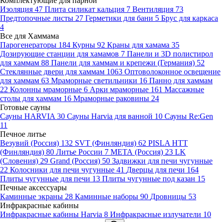
Комплектующие для парной
Изоляция
47
Плита силикат кальция
7
Вентиляция
73
Предтопочные листы
27
Герметики для бани
5
Брус для каркаса
4
Все для Хаммама
Парогенераторы
184
Курны
92
Краны для хамама
35
Дозирующие станции для хамамов
7
Панели и 3D полистирол
для хаммам
88
Панели для хаммам и крепежи (Германия)
52
Стеклянные двери для хаммам
1063
Оптоволоконное освещение
для хаммам
63
Мраморные светильники
16
Панно для хаммам
22
Колонны мраморные
6
Арки мраморные
161
Массажные
столы для хаммам
16
Мраморные раковины
24
Готовые сауны
Сауны HARVIA
30
Сауны Harvia для ванной
10
Сауны Re:Gen
11
Печное литье
Везувий (Россия)
132
SVT (Финляндия)
62
PISLA HTT
(Финляндия)
80
Литье России
7
МЕТА (Россия)
23
LK
(Словения)
29
Grand (Россия)
50
Задвижки для печи чугунные
22
Колосники для печи чугунные
41
Дверцы для печи
164
Плиты чугунные для печи
13
Плиты чугунные под казан
15
Печные аксессуары
Каминные экраны
28
Каминные наборы
90
Дровницы
53
Инфракрасные кабины
Инфракрасные кабины Harvia
8
Инфракрасные излучатели
10