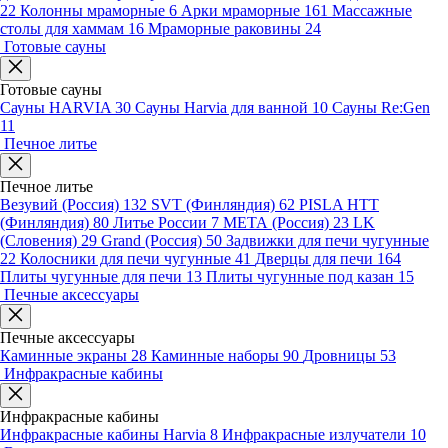
22
Колонны мраморные
6
Арки мраморные
161
Массажные
столы для хаммам
16
Мраморные раковины
24
Готовые сауны
Готовые сауны
Сауны HARVIA
30
Сауны Harvia для ванной
10
Сауны Re:Gen
11
Печное литье
Печное литье
Везувий (Россия)
132
SVT (Финляндия)
62
PISLA HTT
(Финляндия)
80
Литье России
7
МЕТА (Россия)
23
LK
(Словения)
29
Grand (Россия)
50
Задвижки для печи чугунные
22
Колосники для печи чугунные
41
Дверцы для печи
164
Плиты чугунные для печи
13
Плиты чугунные под казан
15
Печные аксессуары
Печные аксессуары
Каминные экраны
28
Каминные наборы
90
Дровницы
53
Инфракрасные кабины
Инфракрасные кабины
Инфракрасные кабины Harvia
8
Инфракрасные излучатели
10