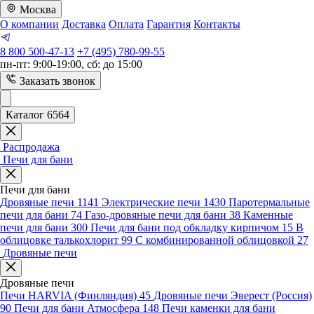
Москва
О компании
Доставка
Оплата
Гарантия
Контакты
8 800 500-47-13
+7 (495) 780-99-55
пн-пт: 9:00-19:00, сб: до 15:00
Заказать звонок
Каталог 6564
Распродажа
Печи для бани
Печи для бани
Дровяные печи
1141
Электрические печи
1430
Паротермальные
печи для бани
74
Газо-дровяные печи для бани
38
Каменные
печи для бани
300
Печи для бани под обкладку кирпичом
15
В
облицовке талькохлорит
99
С комбинированной облицовкой
27
Дровяные печи
Дровяные печи
Печи HARVIA (Финляндия)
45
Дровяные печи Эверест (Россия)
90
Печи для бани Атмосфера
148
Печи каменки для бани