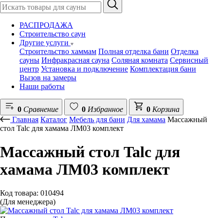
РАСПРОДАЖА
Строительство саун
Другие услуги
Строительство хаммам
Полная отделка бани
Отделка
сауны
Инфракрасная сауна
Соляная комната
Сервисный
центр
Установка и подключение
Комплектация бани
Вызов на замеры
Наши работы
0
Сравнение
0
Избранное
0
Корзина
Главная
Каталог
Мебель для бани
Для хамама
Массажный
стол Talc для хамама ЛМ03 комплект
Массажный стол Talc для
хамама ЛМ03 комплект
Код товара: 010494
(Для менеджера)