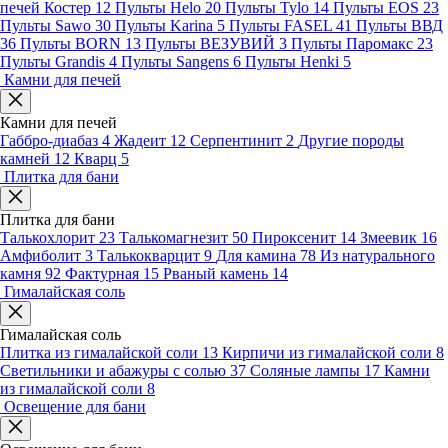
печей Костер
12
Пульты Helo
20
Пульты Tylo
14
Пульты EOS
23
Пульты Sawo
30
Пульты Karina
5
Пульты FASEL
41
Пульты ВВД
36
Пульты BORN
13
Пульты ВЕЗУВИЙ
3
Пульты Паромакс
23
Пульты Grandis
4
Пульты Sangens
6
Пульты Henki
5
Камни для печей
Камни для печей
Габбро-диабаз
4
Жадеит
12
Серпентинит
2
Другие породы
камней
12
Кварц
5
Плитка для бани
Плитка для бани
Талькохлорит
23
Талькомагнезит
50
Пироксенит
14
Змеевик
16
Амфиболит
3
Талькокварцит
9
Для камина
78
Из натурального
камня
92
Фактурная
15
Рваный камень
14
Гималайская соль
Гималайская соль
Плитка из гималайской соли
13
Кирпичи из гималайской соли
8
Светильники и абажуры с солью
37
Соляные лампы
17
Камни
из гималайской соли
8
Освещение для бани