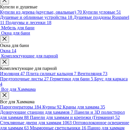
Купели и душевые
Купели из дерева (круглые, овальные)
70
Купели угловые
51
Душевые и обливные устройства
18
Душевые поддоны Ruspanel
11
Подиумы и лесенки
18
Мебель для бани
Окна для бани
Окна для бани
Окна
14
Комплектующие для парной
Комплектующие для парной
Изоляция
47
Плита силикат кальция
7
Вентиляция
73
Предтопочные листы
27
Герметики для бани
5
Брус для каркаса
4
Все для Хаммама
Все для Хаммама
Парогенераторы
184
Курны
92
Краны для хамама
35
Дозирующие станции для хамамов
7
Панели и 3D полистирол
для хаммам
88
Панели для хаммам и крепежи (Германия)
52
Стеклянные двери для хаммам
1063
Оптоволоконное освещение
для хаммам
63
Мраморные светильники
16
Панно для хаммам