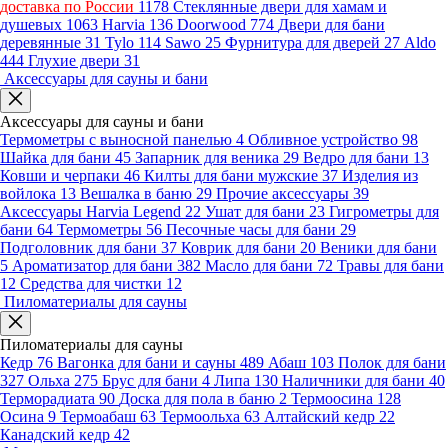
доставка по России
1178
Стеклянные двери для хамам и
душевых
1063
Harvia
136
Doorwood
774
Двери для бани
деревянные
31
Tylo
114
Sawo
25
Фурнитура для дверей
27
Aldo
444
Глухие двери
31
Аксессуары для сауны и бани
Аксессуары для сауны и бани
Термометры с выносной панелью
4
Обливное устройство
98
Шайка для бани
45
Запарник для веника
29
Ведро для бани
13
Ковши и черпаки
46
Килты для бани мужские
37
Изделия из
войлока
13
Вешалка в баню
29
Прочие аксессуары
39
Аксессуары Harvia Legend
22
Ушат для бани
23
Гигрометры для
бани
64
Термометры
56
Песочные часы для бани
29
Подголовник для бани
37
Коврик для бани
20
Веники для бани
5
Ароматизатор для бани
382
Масло для бани
72
Травы для бани
12
Средства для чистки
12
Пиломатериалы для сауны
Пиломатериалы для сауны
Кедр
76
Вагонка для бани и сауны
489
Абаш
103
Полок для бани
327
Ольха
275
Брус для бани
4
Липа
130
Наличники для бани
40
Терморадиата
90
Доска для пола в баню
2
Термоосина
128
Осина
9
Термоабаш
63
Термоольха
63
Алтайский кедр
22
Канадский кедр
42