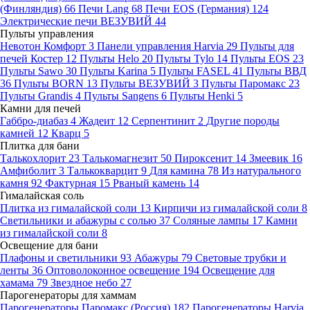
(Финляндия)
66
Печи Lang
68
Печи EOS (Германия)
124
Электрические печи ВЕЗУВИЙ
44
Пульты управления
Невотон Комфорт
3
Панели управления Harvia
29
Пульты для
печей Костер
12
Пульты Helo
20
Пульты Tylo
14
Пульты EOS
23
Пульты Sawo
30
Пульты Karina
5
Пульты FASEL
41
Пульты ВВД
36
Пульты BORN
13
Пульты ВЕЗУВИЙ
3
Пульты Паромакс
23
Пульты Grandis
4
Пульты Sangens
6
Пульты Henki
5
Камни для печей
Габбро-диабаз
4
Жадеит
12
Серпентинит
2
Другие породы
камней
12
Кварц
5
Плитка для бани
Талькохлорит
23
Талькомагнезит
50
Пироксенит
14
Змеевик
16
Амфиболит
3
Талькокварцит
9
Для камина
78
Из натурального
камня
92
Фактурная
15
Рваный камень
14
Гималайская соль
Плитка из гималайской соли
13
Кирпичи из гималайской соли
8
Светильники и абажуры с солью
37
Соляные лампы
17
Камни
из гималайской соли
8
Освещение для бани
Плафоны и светильники
93
Абажуры
79
Световые трубки и
ленты
36
Оптоволоконное освещение
194
Освещение для
хамама
79
Звездное небо
27
Парогенераторы для хаммам
Парогенераторы Паромакс (Россия)
182
Парогенераторы Harvia