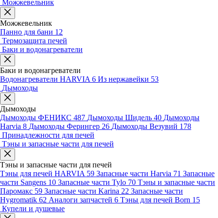
Можжевельник
Можжевельник
Панно для бани
12
Термозащита печей
Баки и водонагреватели
Баки и водонагреватели
Водонагреватели HARVIA
6
Из нержавейки
53
Дымоходы
Дымоходы
Дымоходы ФЕНИКС
487
Дымоходы Шидель
40
Дымоходы
Harvia
8
Дымоходы Ферингер
26
Дымоходы Везувий
178
Принадлежности для печей
Тэны и запасные части для печей
Тэны и запасные части для печей
Тэны для печей HARVIA
59
Запасные части Harvia
71
Запасные
части Sangens
10
Запасные части Tylo
70
Тэны и запасные части
Паромакс
59
Запасные части Karina
22
Запасные части
Hygromatik
62
Аналоги запчастей
6
Тэны для печей Born
15
Купели и душевые