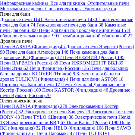
Инфракрасные кабины
Все для пикника
Отопительные печи
Межкомнатые двери
Снегогенераторы
Уличные кухни
Печи для бани
Дровяные печи
1141
Электрические печи
1430
Паротермальные
печи для бани
74
Газо-дровяные печи для бани
38
Каменные
печи для бани
300
Печи для бани под обкладку кирпичом
15
В
облицовке талькохлорит
99
С комбинированной облицовкой
27
Дровяные печи
Печи HARVIA (Финляндия)
45
Дровяные печи Эверест (Россия)
90
Печи для бани Атмосфера
148
Печи каменки для бани
дровяные IKI (Финляндия)
32
Печи ВЕЗУВИЙ (Россия)
195
Печи ВАРВАРА (Россия)
85
Печи ИЖКОМЦЕНТР ВВД
89
Печи Этна
62
Печи Ферингер (Россия)
136
Печи для больших
бань на дровах KLOVER (Италия)
8
Каменки для бани на
дровах TULIKIVI (Финляндия)
4
Печи для бани ASTON
18
Порталы для банной печи
17
Печи Ермак
54
Дровяные печи
Костёр (Россия)
109
Печи KASTOR (Финляндия)
46
Дровяные
печи Вулкан (Россия)
70
Электрические печи
Печи HARVIA (Финляндия)
278
Электрокаменки Костёр
(Россия)
32
Электрические печи Sangens
29
Электрические печи
BORN
43
Печи TYLO (Швеция)
38
Электрические печи Henki
13
Электрические печи ВВД
67
Печи Karina (Россия)
190
Печи
IKI (Финляндия)
32
Печи HELO (Финляндия)
108
Печи SAWO
(Финляндия)
261
Печи Паромакс
47
Печи TULIKIVI