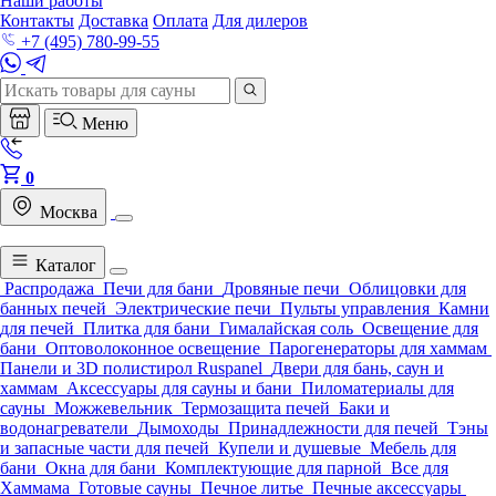
Наши работы
Контакты
Доставка
Оплата
Для дилеров
+7 (495) 780-99-55
Меню
0
Москва
Каталог
Распродажа
Печи для бани
Дровяные печи
Облицовки для
банных печей
Электрические печи
Пульты управления
Камни
для печей
Плитка для бани
Гималайская соль
Освещение для
бани
Оптоволоконное освещение
Парогенераторы для хаммам
Панели и 3D полистирол Ruspanel
Двери для бань, саун и
хаммам
Аксессуары для сауны и бани
Пиломатериалы для
сауны
Можжевельник
Термозащита печей
Баки и
водонагреватели
Дымоходы
Принадлежности для печей
Тэны
и запасные части для печей
Купели и душевые
Мебель для
бани
Окна для бани
Комплектующие для парной
Все для
Хаммама
Готовые сауны
Печное литье
Печные аксессуары