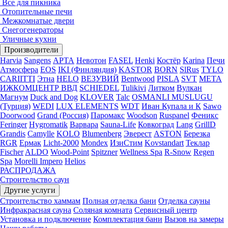
Все для пикника
Отопительные печи
Межкомнатые двери
Снегогенераторы
Уличные кухни
Производители
Harvia
Sangens
АРТА
Невотон
FASEL
Henki
Костёр
Karina
Печи
Атмосфера
EOS
IKI (Финляндия)
KASTOR
BORN
SlRus
TYLO
CARIITTI
Этна
HELO
ВЕЗУВИЙ
Bentwood
PISLA
SVT
МЕТА
ИЖКОМЦЕНТР ВВД
SCHIEDEL
Tulikivi
Литком
Вулкан
Магнум
Duck and Dog
KLOVER
Talc
OSMANLI MUSLUGU
(Турция)
WEDI
LUX ELEMENTS
WDT
Иван Купала и К
Sawo
Doorwood
Grand (Россия)
Паромакс
Woodson
Ruspanel
Феникс
Feringer
Hygromatik
Варвара
Sauna-Life
Ковкоград
Lang
GrillD
Grandis
Camylle
KOLO
Blumenberg
Эверест
ASTON
Березка
RGR
Ермак
Licht-2000
Mondex
ИзиСтим
Kovstandart
Теклар
Fischer
ALDO
Wood-Point
Spitzner
Wellness Spa
R-Snow
Regen
Spa
Morelli Impero
Helios
РАСПРОДАЖА
Строительство саун
Другие услуги
Строительство хаммам
Полная отделка бани
Отделка сауны
Инфракрасная сауна
Соляная комната
Сервисный центр
Установка и подключение
Комплектация бани
Вызов на замеры