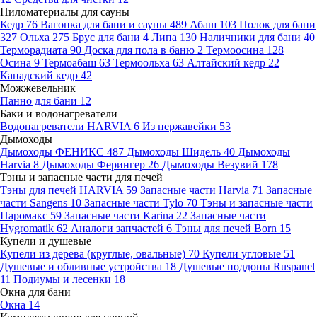
Пиломатериалы для сауны
Кедр
76
Вагонка для бани и сауны
489
Абаш
103
Полок для бани
327
Ольха
275
Брус для бани
4
Липа
130
Наличники для бани
40
Терморадиата
90
Доска для пола в баню
2
Термоосина
128
Осина
9
Термоабаш
63
Термоольха
63
Алтайский кедр
22
Канадский кедр
42
Можжевельник
Панно для бани
12
Баки и водонагреватели
Водонагреватели HARVIA
6
Из нержавейки
53
Дымоходы
Дымоходы ФЕНИКС
487
Дымоходы Шидель
40
Дымоходы
Harvia
8
Дымоходы Ферингер
26
Дымоходы Везувий
178
Тэны и запасные части для печей
Тэны для печей HARVIA
59
Запасные части Harvia
71
Запасные
части Sangens
10
Запасные части Tylo
70
Тэны и запасные части
Паромакс
59
Запасные части Karina
22
Запасные части
Hygromatik
62
Аналоги запчастей
6
Тэны для печей Born
15
Купели и душевые
Купели из дерева (круглые, овальные)
70
Купели угловые
51
Душевые и обливные устройства
18
Душевые поддоны Ruspanel
11
Подиумы и лесенки
18
Окна для бани
Окна
14