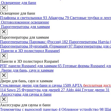
Освещение для бани
Освещение для бани
Плафоны и светильники
93
Абажуры
79
Световые трубки и ле
Оптоволоконное освещение
Парогенераторы для хаммам
Парогенераторы для хаммам
Парогенераторы Паромакс (Россия)
182
Парогенераторы Harvia
Парогенераторы Hygromatik (Германия)
97
Парогенераторы для 
Панели и 3D полистирол Ruspanel
Панели и 3D полистирол Ruspanel
РПГ панели Ruspanel для хаммам
65
Готовые формы Ruspanel д
Двери для бань, саун и хаммам
Двери для бань, саун и хаммам
Стеклянные двери для бани и сауны
1509
АРТА
бесплатная дост
114
Sawo
25
Фурнитура для дверей
27
Aldo
444
Глухие двери
31
Аксессуары для сауны и бани
Аксессуары для сауны и бани
Термометры с выносной панелью
4
Обливное устройство
98
Шай