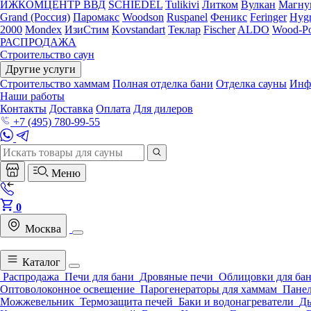
ИЖКОМЦЕНТР ВВД
SCHIEDEL
Tulikivi
Литком
Вулкан
Магну
Grand (Россия)
Паромакс
Woodson
Ruspanel
Феникс
Feringer
Hygr
2000
Mondex
ИзиСтим
Kovstandart
Теклар
Fischer
ALDO
Wood-Po
РАСПРОДАЖА
Строительство саун
Другие услуги
Строительство хаммам
Полная отделка бани
Отделка сауны
Инф
Наши работы
Контакты
Доставка
Оплата
Для дилеров
+7 (495) 780-99-55
Меню
0
Москва
Каталог
Распродажа
Печи для бани
Дровяные печи
Облицовки для ба
Оптоволоконное освещение
Парогенераторы для хаммам
Панел
Можжевельник
Термозащита печей
Баки и водонагреватели
Д