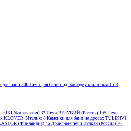
и для бани
300
Печи для бани под обкладку кирпичом
15
В
ные IKI (Финляндия)
32
Печи ВЕЗУВИЙ (Россия)
195
Печи
вах KLOVER (Италия)
8
Каменки для бани на дровах TULIKIVI
KASTOR (Финляндия)
46
Дровяные печи Вулкан (Россия)
70