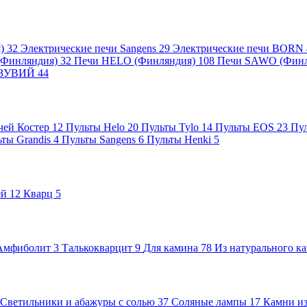
я)
32
Электрические печи Sangens
29
Электрические печи BORN
 (Финляндия)
32
Печи HELO (Финляндия)
108
Печи SAWO (Фин
ВЕЗУВИЙ
44
чей Костер
12
Пульты Helo
20
Пульты Tylo
14
Пульты EOS
23
Пу
ьты Grandis
4
Пульты Sangens
6
Пульты Henki
5
ей
12
Кварц
5
Амфиболит
3
Талькокварцит
9
Для камина
78
Из натурального к
Светильники и абажуры с солью
37
Соляные лампы
17
Камни из