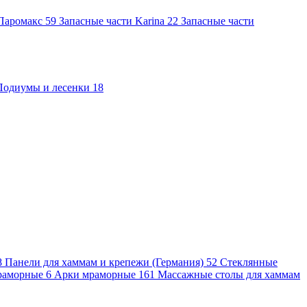
 Паромакс
59
Запасные части Karina
22
Запасные части
Подиумы и лесенки
18
8
Панели для хаммам и крепежи (Германия)
52
Стеклянные
раморные
6
Арки мраморные
161
Массажные столы для хаммам