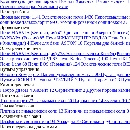
Комплектующие для парной
Все для Хаммама
Готовые сауны
Снегогенераторы
Уличные кухни
Печи для бани
Дровяные печи
1141
Электрические печи
1430
Паротермальные 
облицовке талькохлорит
99
С комбинированной облицовкой
27
Дровяные печи
Печи HARVIA (Финляндия)
45
Дровяные печи Эверест (Россия
ВАРВАРА (Россия)
85
Печи ИЖКОМЦЕНТР ВВД
89
Печи Этн
(Финляндия)
4
Печи для бани ASTON
18
Порталы для банной п
Электрические печи
Печи HARVIA (Финляндия)
278
Электрокаменки Костёр (Росси
Электрические печи ВВД
67
Печи Karina (Россия)
190
Печи IKI
Печи Lang
68
Печи EOS (Германия)
124
Электрические печи 
Пульты управления
Невотон Комфорт
3
Панели управления Harvia
29
Пульты для пе
Пульты BORN
13
Пульты ВЕЗУВИЙ
3
Пульты Паромакс
23
Пул
Камни для печей
Габбро-диабаз
4
Жадеит
12
Серпентинит
2
Другие породы камн
Плитка для бани
Талькохлорит
23
Талькомагнезит
50
Пироксенит
14
Змеевик
16
Гималайская соль
Плитка из гималайской соли
13
Кирпичи из гималайской соли
8
Освещение для бани
Плафоны и светильники
93
Абажуры
79
Световые трубки и ле
Парогенераторы для хаммам