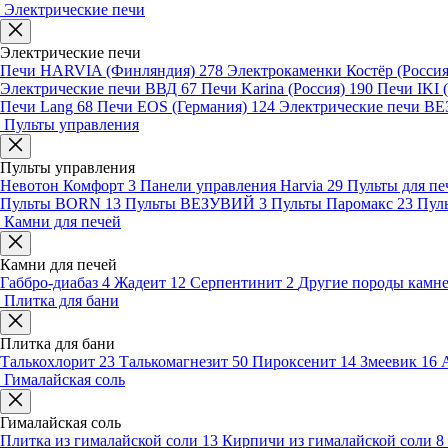
Электрические печи
Электрические печи
Печи HARVIA (Финляндия)
278
Электрокаменки Костёр (Росси
Электрические печи ВВД
67
Печи Karina (Россия)
190
Печи IKI
Печи Lang
68
Печи EOS (Германия)
124
Электрические печи 
Пульты управления
Пульты управления
Невотон Комфорт
3
Панели управления Harvia
29
Пульты для пе
Пульты BORN
13
Пульты ВЕЗУВИЙ
3
Пульты Паромакс
23
Пул
Камни для печей
Камни для печей
Габбро-диабаз
4
Жадеит
12
Серпентинит
2
Другие породы камн
Плитка для бани
Плитка для бани
Талькохлорит
23
Талькомагнезит
50
Пироксенит
14
Змеевик
16
Гималайская соль
Гималайская соль
Плитка из гималайской соли
13
Кирпичи из гималайской соли
8