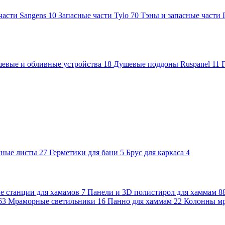
части Sangens
10
Запасные части Tylo
70
Тэны и запасные части
евые и обливные устройства
18
Душевые поддоны Ruspanel
11
чные листы
27
Герметики для бани
5
Брус для каркаса
4
 станции для хамамов
7
Панели и 3D полистирол для хаммам
8
63
Мраморные светильники
16
Панно для хаммам
22
Колонны м