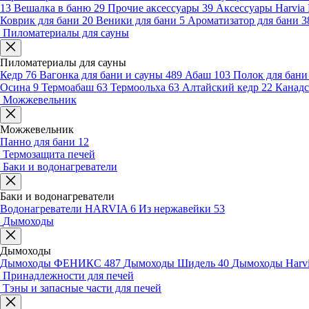
13
Вешалка в баню
29
Прочие аксессуары
39
Аксессуары Harvia
Коврик для бани
20
Веники для бани
5
Ароматизатор для бани
3
Пиломатериалы для сауны
Пиломатериалы для сауны
Кедр
76
Вагонка для бани и сауны
489
Абаш
103
Полок для бан
Осина
9
Термоабаш
63
Термоольха
63
Алтайский кедр
22
Канадс
Можжевельник
Можжевельник
Панно для бани
12
Термозащита печей
Баки и водонагреватели
Баки и водонагреватели
Водонагреватели HARVIA
6
Из нержавейки
53
Дымоходы
Дымоходы
Дымоходы ФЕНИКС
487
Дымоходы Шидель
40
Дымоходы Harv
Принадлежности для печей
Тэны и запасные части для печей