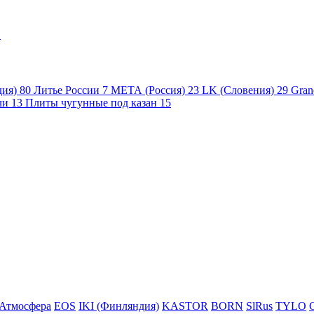
1
дия)
80
Литье России
7
МЕТА (Россия)
23
LK (Словения)
29
Gran
чи
13
Плиты чугунные под казан
15
Атмосфера
EOS
IKI (Финляндия)
KASTOR
BORN
SlRus
TYLO