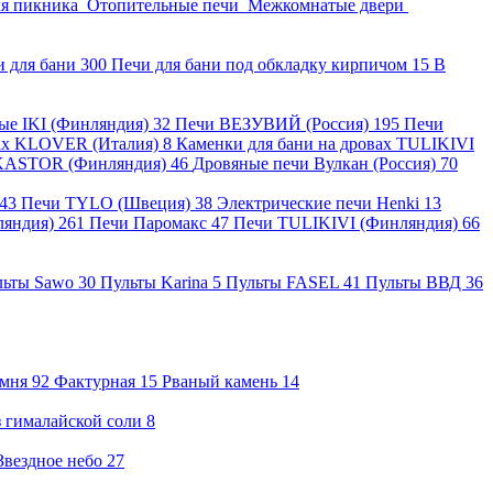
ля пикника
Отопительные печи
Межкомнатые двери
и для бани
300
Печи для бани под обкладку кирпичом
15
В
ные IKI (Финляндия)
32
Печи ВЕЗУВИЙ (Россия)
195
Печи
вах KLOVER (Италия)
8
Каменки для бани на дровах TULIKIVI
KASTOR (Финляндия)
46
Дровяные печи Вулкан (Россия)
70
43
Печи TYLO (Швеция)
38
Электрические печи Henki
13
ляндия)
261
Печи Паромакс
47
Печи TULIKIVI (Финляндия)
66
льты Sawo
30
Пульты Karina
5
Пульты FASEL
41
Пульты ВВД
36
амня
92
Фактурная
15
Рваный камень
14
 гималайской соли
8
Звездное небо
27