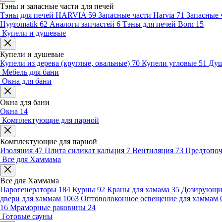
Тэны и запасные части для печей
Тэны для печей HARVIA
59
Запасные части Harvia
71
Запасные 
Hygromatik
62
Аналоги запчастей
6
Тэны для печей Born
15
Купели и душевые
Купели и душевые
Купели из дерева (круглые, овальные)
70
Купели угловые
51
Душ
Мебель для бани
Окна для бани
Окна для бани
Окна
14
Комплектующие для парной
Комплектующие для парной
Изоляция
47
Плита силикат кальция
7
Вентиляция
73
Предтопо
Все для Хаммама
Все для Хаммама
Парогенераторы
184
Курны
92
Краны для хамама
35
Дозирующие
двери для хаммам
1063
Оптоволоконное освещение для хаммам
16
Мраморные раковины
24
Готовые сауны