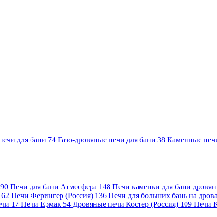
печи для бани
74
Газо-дровяные печи для бани
38
Каменные печ
)
90
Печи для бани Атмосфера
148
Печи каменки для бани дровя
а
62
Печи Ферингер (Россия)
136
Печи для больших бань на дро
ечи
17
Печи Ермак
54
Дровяные печи Костёр (Россия)
109
Печи 