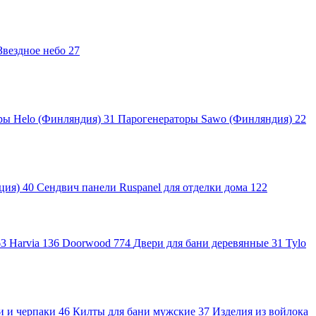
Звездное небо
27
ры Helo (Финляндия)
31
Парогенераторы Sawo (Финляндия)
22
яция)
40
Сендвич панели Ruspanel для отделки дома
122
63
Harvia
136
Doorwood
774
Двери для бани деревянные
31
Tylo
и и черпаки
46
Килты для бани мужские
37
Изделия из войлока