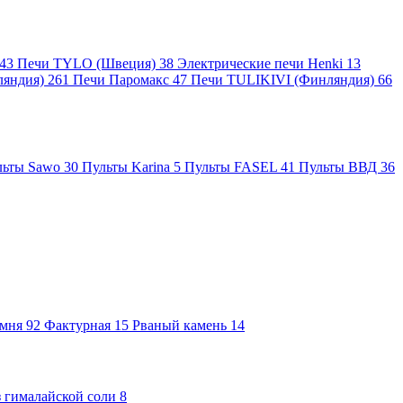
43
Печи TYLO (Швеция)
38
Электрические печи Henki
13
ляндия)
261
Печи Паромакс
47
Печи TULIKIVI (Финляндия)
66
льты Sawo
30
Пульты Karina
5
Пульты FASEL
41
Пульты ВВД
36
амня
92
Фактурная
15
Рваный камень
14
 гималайской соли
8