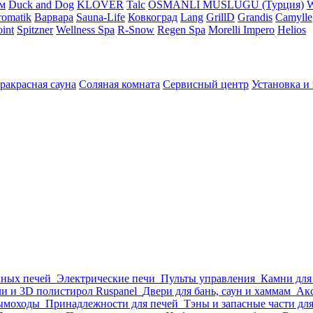
м
Duck and Dog
KLOVER
Talc
OSMANLI MUSLUGU (Турция)
omatik
Варвара
Sauna-Life
Ковкоград
Lang
GrillD
Grandis
Camylle
int
Spitzner
Wellness Spa
R-Snow
Regen Spa
Morelli Impero
Helios
ракрасная сауна
Соляная комната
Сервисный центр
Установка и
нных печей
Электрические печи
Пульты управления
Камни для
и и 3D полистирол Ruspanel
Двери для бань, саун и хаммам
Акс
ымоходы
Принадлежности для печей
Тэны и запасные части дл