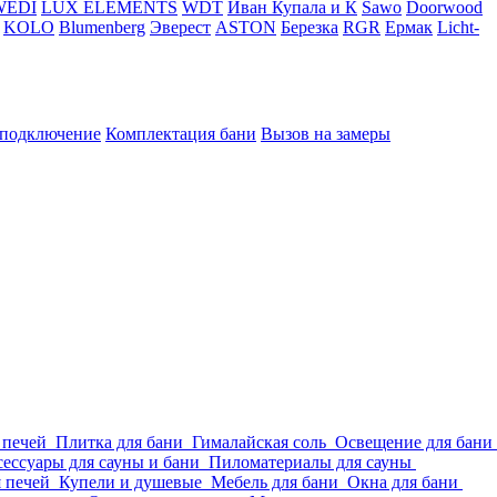
WEDI
LUX ELEMENTS
WDT
Иван Купала и К
Sawo
Doorwood
KOLO
Blumenberg
Эверест
ASTON
Березка
RGR
Ермак
Licht-
 подключение
Комплектация бани
Вызов на замеры
 печей
Плитка для бани
Гималайская соль
Освещение для бани
ессуары для сауны и бани
Пиломатериалы для сауны
я печей
Купели и душевые
Мебель для бани
Окна для бани