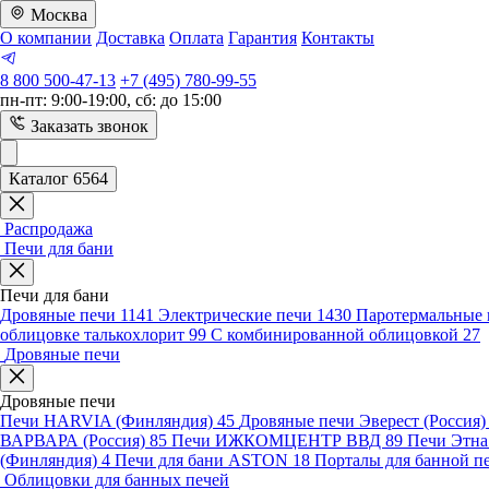
Москва
О компании
Доставка
Оплата
Гарантия
Контакты
8 800 500-47-13
+7 (495) 780-99-55
пн-пт: 9:00-19:00, сб: до 15:00
Заказать звонок
Каталог 6564
Распродажа
Печи для бани
Печи для бани
Дровяные печи
1141
Электрические печи
1430
Паротермальные 
облицовке талькохлорит
99
С комбинированной облицовкой
27
Дровяные печи
Дровяные печи
Печи HARVIA (Финляндия)
45
Дровяные печи Эверест (Россия
ВАРВАРА (Россия)
85
Печи ИЖКОМЦЕНТР ВВД
89
Печи Этн
(Финляндия)
4
Печи для бани ASTON
18
Порталы для банной п
Облицовки для банных печей