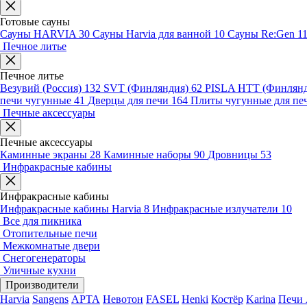
Готовые сауны
Сауны HARVIA
30
Сауны Harvia для ванной
10
Сауны Re:Gen
1
Печное литье
Печное литье
Везувий (Россия)
132
SVT (Финляндия)
62
PISLA HTT (Финлян
печи чугунные
41
Дверцы для печи
164
Плиты чугунные для пе
Печные аксессуары
Печные аксессуары
Каминные экраны
28
Каминные наборы
90
Дровницы
53
Инфракрасные кабины
Инфракрасные кабины
Инфракрасные кабины Harvia
8
Инфракрасные излучатели
10
Все для пикника
Отопительные печи
Межкомнатые двери
Снегогенераторы
Уличные кухни
Производители
Harvia
Sangens
АРТА
Невотон
FASEL
Henki
Костёр
Karina
Печи 