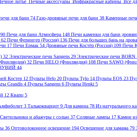
Печное литье
Печные аксессуары
Инфракрасные кабины
Все д
печи для бани
74
Газо-дровяные печи для бани
38
Каменные печ
)
90
Печи для бани Атмосфера
148
Печи каменки для бани дровя
а
62
Печи Ферингер (Россия)
136
Печи для больших бань на дро
ечи
17
Печи Ермак
54
Дровяные печи Костёр (Россия)
109
Печи 
я)
32
Электрические печи Sangens
29
Электрические печи BORN
 (Финляндия)
32
Печи HELO (Финляндия)
108
Печи SAWO (Фин
ВЕЗУВИЙ
44
чей Костер
12
Пульты Helo
20
Пульты Tylo
14
Пульты EOS
23
Пу
ьты Grandis
4
Пульты Sangens
6
Пульты Henki
5
ей
12
Кварц
5
Амфиболит
3
Талькокварцит
9
Для камина
78
Из натурального к
Светильники и абажуры с солью
37
Соляные лампы
17
Камни из
нты
36
Оптоволоконное освещение
194
Освещение для хамама
79