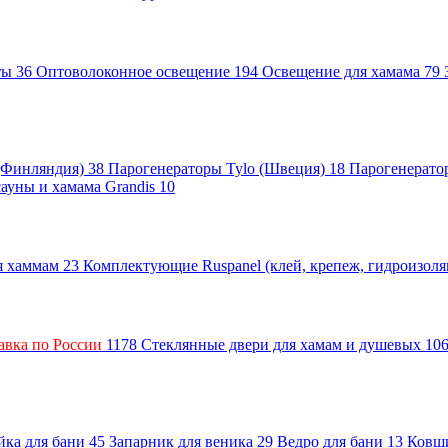
нты
36
Оптоволоконное освещение
194
Освещение для хамама
79
 (Финляндия)
38
Парогенераторы Tylo (Швеция)
18
Парогенерато
сауны и хамама Grandis
10
ля хаммам
23
Комплектующие Ruspanel (клей, крепеж, гидроизол
авка по России
1178
Стеклянные двери для хамам и душевых
10
ка для бани
45
Запарник для веника
29
Ведро для бани
13
Ковш