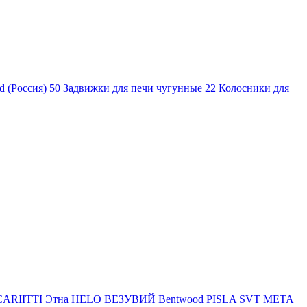
d (Россия)
50
Задвижки для печи чугунные
22
Колосники для
CARIITTI
Этна
HELO
ВЕЗУВИЙ
Bentwood
PISLA
SVT
МЕТА