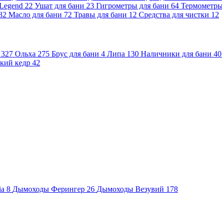
 Legend
22
Ушат для бани
23
Гигрометры для бани
64
Термометр
82
Масло для бани
72
Травы для бани
12
Средства для чистки
12
и
327
Ольха
275
Брус для бани
4
Липа
130
Наличники для бани
40
кий кедр
42
ia
8
Дымоходы Ферингер
26
Дымоходы Везувий
178