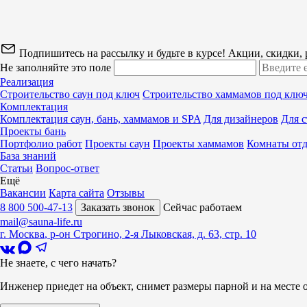
Подпишитесь на рассылку и будьте в курсе! Акции, скидки,
Не заполняйте это поле
Реализация
Строительство саун под ключ
Строительство хаммамов под клю
Комплектация
Комплектация саун, бань, хаммамов и SPA
Для дизайнеров
Для 
Проекты бань
Портфолио работ
Проекты саун
Проекты хаммамов
Комнаты от
База знаний
Статьи
Вопрос-ответ
Ещё
Вакансии
Карта сайта
Отзывы
8 800 500-47-13
Заказать звонок
Сейчас работаем
mail@sauna-life.ru
г. Москва
,
р-он Строгино, 2-я Лыковская, д. 63, стр. 10
Не знаете, с чего начать?
Инженер приедет на объект, снимет размеры парной и на месте 