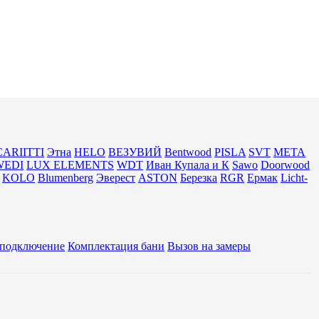
CARIITTI
Этна
HELO
ВЕЗУВИЙ
Bentwood
PISLA
SVT
МЕТА
WEDI
LUX ELEMENTS
WDT
Иван Купала и К
Sawo
Doorwood
KOLO
Blumenberg
Эверест
ASTON
Березка
RGR
Ермак
Licht-
 подключение
Комплектация бани
Вызов на замеры