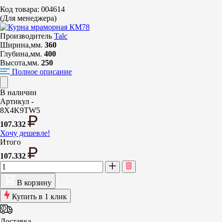
Код товара: 004614
(Для менеджера)
Производитель
Talc
Ширина,мм.
360
Глубина,мм.
400
Высота,мм.
250
Полное описание
В наличии
Артикул -
8X4K9TW5
107.332
Хочу дешевле!
Итого
107.332
В корзину
Купить в 1 клик
Доставка