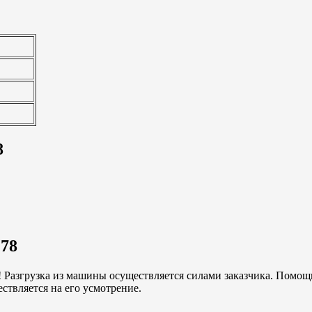
8
М78
!
Разгрузка из машины осуществляется силами заказчика.
Помощь
ествляется на его усмотрение.