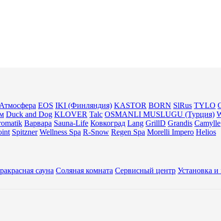
Атмосфера
EOS
IKI (Финляндия)
KASTOR
BORN
SlRus
TYLO
м
Duck and Dog
KLOVER
Talc
OSMANLI MUSLUGU (Турция)
omatik
Варвара
Sauna-Life
Ковкоград
Lang
GrillD
Grandis
Camylle
int
Spitzner
Wellness Spa
R-Snow
Regen Spa
Morelli Impero
Helios
ракрасная сауна
Соляная комната
Сервисный центр
Установка и