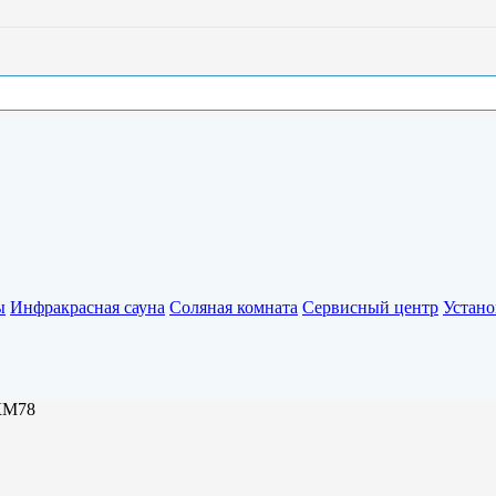
ы
Инфракрасная сауна
Соляная комната
Сервисный центр
Устано
КМ78