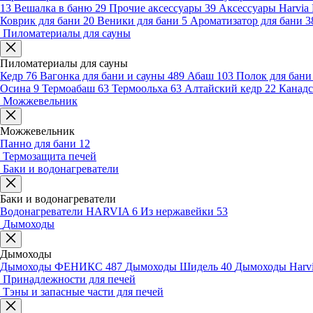
13
Вешалка в баню
29
Прочие аксессуары
39
Аксессуары Harvia
Коврик для бани
20
Веники для бани
5
Ароматизатор для бани
3
Пиломатериалы для сауны
Пиломатериалы для сауны
Кедр
76
Вагонка для бани и сауны
489
Абаш
103
Полок для бан
Осина
9
Термоабаш
63
Термоольха
63
Алтайский кедр
22
Канадс
Можжевельник
Можжевельник
Панно для бани
12
Термозащита печей
Баки и водонагреватели
Баки и водонагреватели
Водонагреватели HARVIA
6
Из нержавейки
53
Дымоходы
Дымоходы
Дымоходы ФЕНИКС
487
Дымоходы Шидель
40
Дымоходы Harv
Принадлежности для печей
Тэны и запасные части для печей