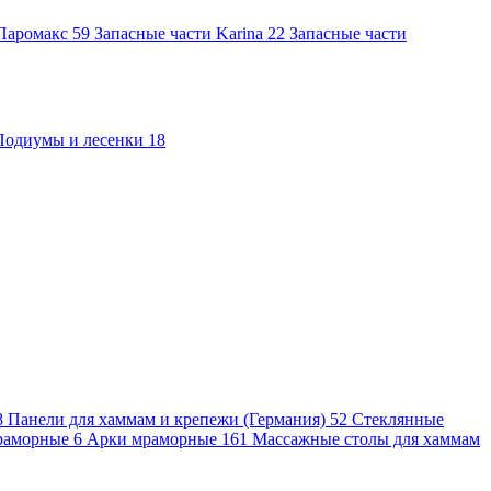
 Паромакс
59
Запасные части Karina
22
Запасные части
Подиумы и лесенки
18
8
Панели для хаммам и крепежи (Германия)
52
Стеклянные
раморные
6
Арки мраморные
161
Массажные столы для хаммам