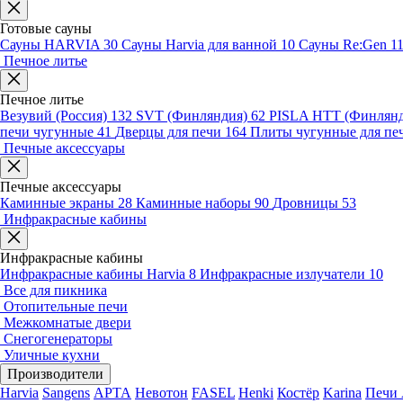
Готовые сауны
Сауны HARVIA
30
Сауны Harvia для ванной
10
Сауны Re:Gen
1
Печное литье
Печное литье
Везувий (Россия)
132
SVT (Финляндия)
62
PISLA HTT (Финлян
печи чугунные
41
Дверцы для печи
164
Плиты чугунные для пе
Печные аксессуары
Печные аксессуары
Каминные экраны
28
Каминные наборы
90
Дровницы
53
Инфракрасные кабины
Инфракрасные кабины
Инфракрасные кабины Harvia
8
Инфракрасные излучатели
10
Все для пикника
Отопительные печи
Межкомнатые двери
Снегогенераторы
Уличные кухни
Производители
Harvia
Sangens
АРТА
Невотон
FASEL
Henki
Костёр
Karina
Печи 