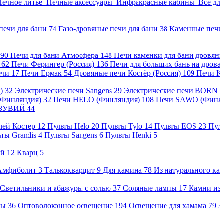
Печное литье
Печные аксессуары
Инфракрасные кабины
Все д
печи для бани
74
Газо-дровяные печи для бани
38
Каменные печ
)
90
Печи для бани Атмосфера
148
Печи каменки для бани дровя
а
62
Печи Ферингер (Россия)
136
Печи для больших бань на дро
ечи
17
Печи Ермак
54
Дровяные печи Костёр (Россия)
109
Печи 
я)
32
Электрические печи Sangens
29
Электрические печи BORN
 (Финляндия)
32
Печи HELO (Финляндия)
108
Печи SAWO (Фин
ВЕЗУВИЙ
44
чей Костер
12
Пульты Helo
20
Пульты Tylo
14
Пульты EOS
23
Пу
ьты Grandis
4
Пульты Sangens
6
Пульты Henki
5
ей
12
Кварц
5
Амфиболит
3
Талькокварцит
9
Для камина
78
Из натурального к
Светильники и абажуры с солью
37
Соляные лампы
17
Камни из
нты
36
Оптоволоконное освещение
194
Освещение для хамама
79