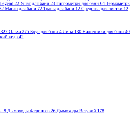
 Legend
22
Ушат для бани
23
Гигрометры для бани
64
Термометр
82
Масло для бани
72
Травы для бани
12
Средства для чистки
12
и
327
Ольха
275
Брус для бани
4
Липа
130
Наличники для бани
40
кий кедр
42
ia
8
Дымоходы Ферингер
26
Дымоходы Везувий
178