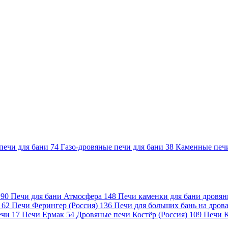
печи для бани
74
Газо-дровяные печи для бани
38
Каменные печ
)
90
Печи для бани Атмосфера
148
Печи каменки для бани дровя
а
62
Печи Ферингер (Россия)
136
Печи для больших бань на дро
ечи
17
Печи Ермак
54
Дровяные печи Костёр (Россия)
109
Печи 