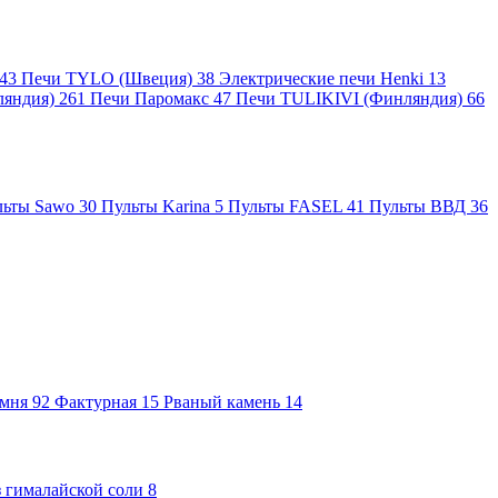
43
Печи TYLO (Швеция)
38
Электрические печи Henki
13
ляндия)
261
Печи Паромакс
47
Печи TULIKIVI (Финляндия)
66
льты Sawo
30
Пульты Karina
5
Пульты FASEL
41
Пульты ВВД
36
амня
92
Фактурная
15
Рваный камень
14
 гималайской соли
8