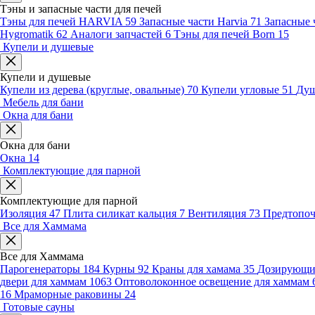
Тэны и запасные части для печей
Тэны для печей HARVIA
59
Запасные части Harvia
71
Запасные 
Hygromatik
62
Аналоги запчастей
6
Тэны для печей Born
15
Купели и душевые
Купели и душевые
Купели из дерева (круглые, овальные)
70
Купели угловые
51
Душ
Мебель для бани
Окна для бани
Окна для бани
Окна
14
Комплектующие для парной
Комплектующие для парной
Изоляция
47
Плита силикат кальция
7
Вентиляция
73
Предтопо
Все для Хаммама
Все для Хаммама
Парогенераторы
184
Курны
92
Краны для хамама
35
Дозирующие
двери для хаммам
1063
Оптоволоконное освещение для хаммам
16
Мраморные раковины
24
Готовые сауны