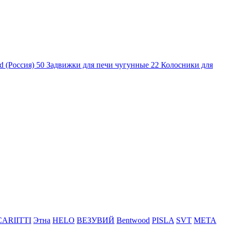
d (Россия)
50
Задвижки для печи чугунные
22
Колосники для
CARIITTI
Этна
HELO
ВЕЗУВИЙ
Bentwood
PISLA
SVT
МЕТА