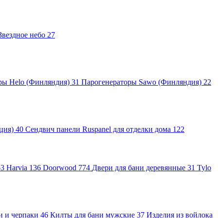
Звездное небо
27
ры Helo (Финляндия)
31
Парогенераторы Sawo (Финляндия)
22
яция)
40
Сендвич панели Ruspanel для отделки дома
122
63
Harvia
136
Doorwood
774
Двери для бани деревянные
31
Tylo
и и черпаки
46
Килты для бани мужские
37
Изделия из войлока