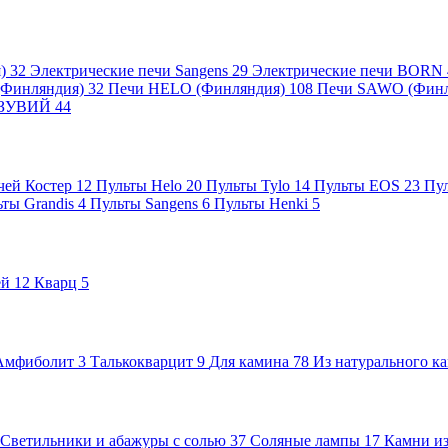
я)
32
Электрические печи Sangens
29
Электрические печи BORN
 (Финляндия)
32
Печи HELO (Финляндия)
108
Печи SAWO (Фин
ВЕЗУВИЙ
44
чей Костер
12
Пульты Helo
20
Пульты Tylo
14
Пульты EOS
23
Пу
ьты Grandis
4
Пульты Sangens
6
Пульты Henki
5
ей
12
Кварц
5
Амфиболит
3
Талькокварцит
9
Для камина
78
Из натурального к
Светильники и абажуры с солью
37
Соляные лампы
17
Камни из