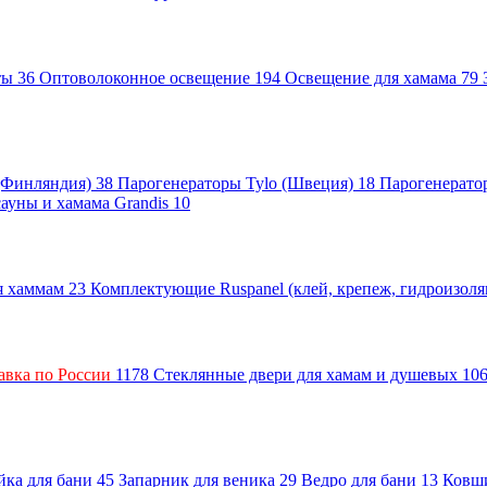
нты
36
Оптоволоконное освещение
194
Освещение для хамама
79
 (Финляндия)
38
Парогенераторы Tylo (Швеция)
18
Парогенерато
сауны и хамама Grandis
10
ля хаммам
23
Комплектующие Ruspanel (клей, крепеж, гидроизол
авка по России
1178
Стеклянные двери для хамам и душевых
10
ка для бани
45
Запарник для веника
29
Ведро для бани
13
Ковш