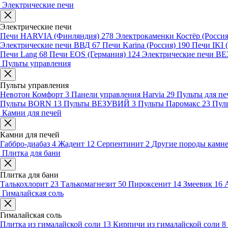
Электрические печи
Электрические печи
Печи HARVIA (Финляндия)
278
Электрокаменки Костёр (Росси
Электрические печи ВВД
67
Печи Karina (Россия)
190
Печи IKI
Печи Lang
68
Печи EOS (Германия)
124
Электрические печи 
Пульты управления
Пульты управления
Невотон Комфорт
3
Панели управления Harvia
29
Пульты для пе
Пульты BORN
13
Пульты ВЕЗУВИЙ
3
Пульты Паромакс
23
Пул
Камни для печей
Камни для печей
Габбро-диабаз
4
Жадеит
12
Серпентинит
2
Другие породы камн
Плитка для бани
Плитка для бани
Талькохлорит
23
Талькомагнезит
50
Пироксенит
14
Змеевик
16
Гималайская соль
Гималайская соль
Плитка из гималайской соли
13
Кирпичи из гималайской соли
8