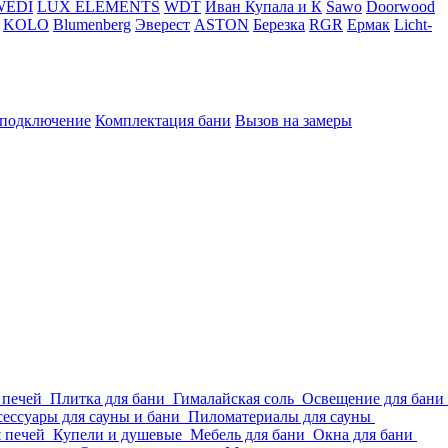
WEDI
LUX ELEMENTS
WDT
Иван Купала и К
Sawo
Doorwood
KOLO
Blumenberg
Эверест
ASTON
Березка
RGR
Ермак
Licht-
 подключение
Комплектация бани
Вызов на замеры
 печей
Плитка для бани
Гималайская соль
Освещение для бани
ессуары для сауны и бани
Пиломатериалы для сауны
я печей
Купели и душевые
Мебель для бани
Окна для бани