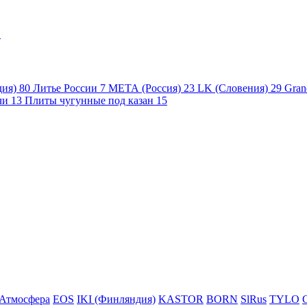
1
дия)
80
Литье России
7
МЕТА (Россия)
23
LK (Словения)
29
Gran
чи
13
Плиты чугунные под казан
15
Атмосфера
EOS
IKI (Финляндия)
KASTOR
BORN
SlRus
TYLO