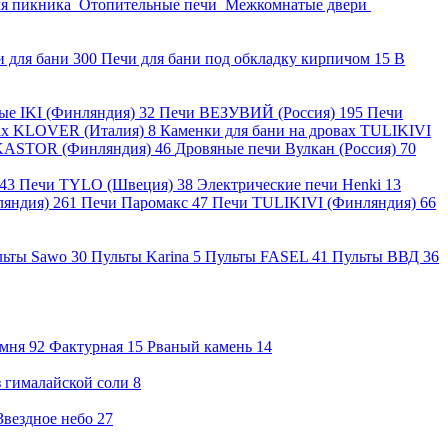
ля пикника
Отопительные печи
Межкомнатые двери
и для бани
300
Печи для бани под обкладку кирпичом
15
В
ные IKI (Финляндия)
32
Печи ВЕЗУВИЙ (Россия)
195
Печи
вах KLOVER (Италия)
8
Каменки для бани на дровах TULIKIVI
KASTOR (Финляндия)
46
Дровяные печи Вулкан (Россия)
70
43
Печи TYLO (Швеция)
38
Электрические печи Henki
13
ляндия)
261
Печи Паромакс
47
Печи TULIKIVI (Финляндия)
66
льты Sawo
30
Пульты Karina
5
Пульты FASEL
41
Пульты ВВД
36
амня
92
Фактурная
15
Рваный камень
14
 гималайской соли
8
Звездное небо
27