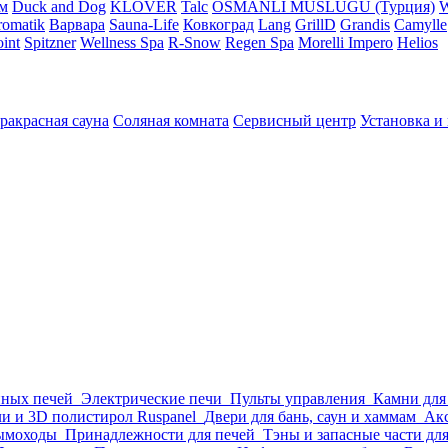
м
Duck and Dog
KLOVER
Talc
OSMANLI MUSLUGU (Турция)
omatik
Варвара
Sauna-Life
Ковкоград
Lang
GrillD
Grandis
Camylle
int
Spitzner
Wellness Spa
R-Snow
Regen Spa
Morelli Impero
Helios
ракрасная сауна
Соляная комната
Сервисный центр
Установка и
нных печей
Электрические печи
Пульты управления
Камни для
и и 3D полистирол Ruspanel
Двери для бань, саун и хаммам
Акс
ымоходы
Принадлежности для печей
Тэны и запасные части дл