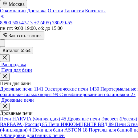
Москва
О компании
Доставка
Оплата
Гарантия
Контакты
8 800 500-47-13
+7 (495) 780-99-55
пн-пт: 9:00-19:00, сб: до 15:00
Заказать звонок
Каталог 6564
Распродажа
Печи для бани
Печи для бани
Дровяные печи
1141
Электрические печи
1430
Паротермальные 
облицовке талькохлорит
99
С комбинированной облицовкой
27
Дровяные печи
Дровяные печи
Печи HARVIA (Финляндия)
45
Дровяные печи Эверест (Россия
ВАРВАРА (Россия)
85
Печи ИЖКОМЦЕНТР ВВД
89
Печи Этн
(Финляндия)
4
Печи для бани ASTON
18
Порталы для банной п
Облицовки для банных печей