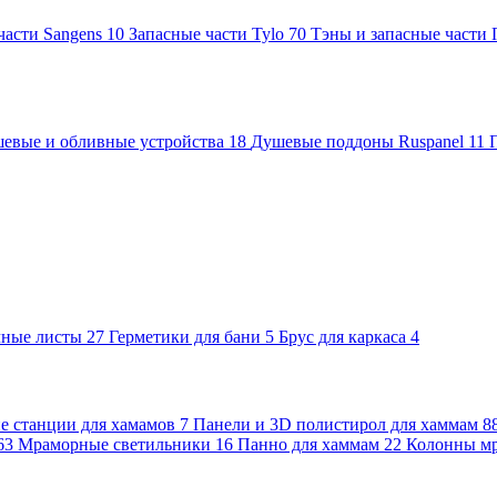
части Sangens
10
Запасные части Tylo
70
Тэны и запасные части
евые и обливные устройства
18
Душевые поддоны Ruspanel
11
чные листы
27
Герметики для бани
5
Брус для каркаса
4
 станции для хамамов
7
Панели и 3D полистирол для хаммам
8
63
Мраморные светильники
16
Панно для хаммам
22
Колонны м