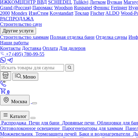
ИЖКОМЦЕНТР ВВД
SCHIEDEL
Tulikivi
Литком
Вулкан
Магну
Grand (Россия)
Паромакс
Woodson
Ruspanel
Феникс
Feringer
Hygr
2000
Mondex
ИзиСтим
Kovstandart
Теклар
Fischer
ALDO
Wood-Po
РАСПРОДАЖА
Строительство саун
Другие услуги
Строительство хаммам
Полная отделка бани
Отделка сауны
Инф
Наши работы
Контакты
Доставка
Оплата
Для дилеров
+7 (495) 780-99-55
Меню
0
Москва
Каталог
Распродажа
Печи для бани
Дровяные печи
Облицовки для ба
Оптоволоконное освещение
Парогенераторы для хаммам
Панел
Можжевельник
Термозащита печей
Баки и водонагреватели
Д