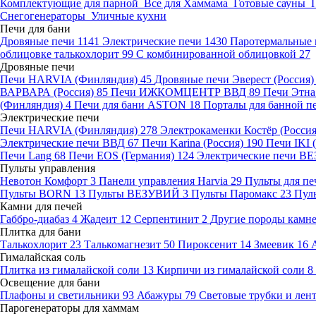
Комплектующие для парной
Все для Хаммама
Готовые сауны
Снегогенераторы
Уличные кухни
Печи для бани
Дровяные печи
1141
Электрические печи
1430
Паротермальные 
облицовке талькохлорит
99
С комбинированной облицовкой
27
Дровяные печи
Печи HARVIA (Финляндия)
45
Дровяные печи Эверест (Россия
ВАРВАРА (Россия)
85
Печи ИЖКОМЦЕНТР ВВД
89
Печи Этн
(Финляндия)
4
Печи для бани ASTON
18
Порталы для банной п
Электрические печи
Печи HARVIA (Финляндия)
278
Электрокаменки Костёр (Росси
Электрические печи ВВД
67
Печи Karina (Россия)
190
Печи IKI
Печи Lang
68
Печи EOS (Германия)
124
Электрические печи 
Пульты управления
Невотон Комфорт
3
Панели управления Harvia
29
Пульты для пе
Пульты BORN
13
Пульты ВЕЗУВИЙ
3
Пульты Паромакс
23
Пул
Камни для печей
Габбро-диабаз
4
Жадеит
12
Серпентинит
2
Другие породы камн
Плитка для бани
Талькохлорит
23
Талькомагнезит
50
Пироксенит
14
Змеевик
16
Гималайская соль
Плитка из гималайской соли
13
Кирпичи из гималайской соли
8
Освещение для бани
Плафоны и светильники
93
Абажуры
79
Световые трубки и ле
Парогенераторы для хаммам