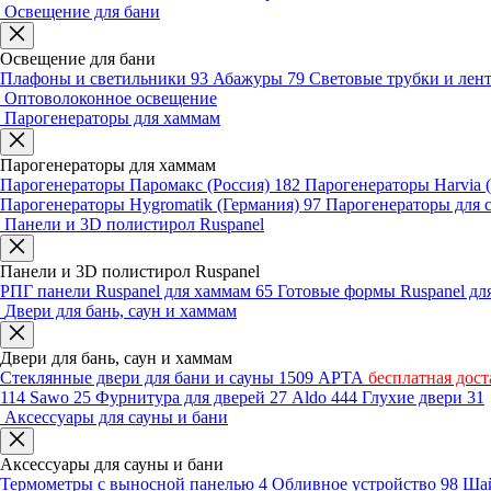
Освещение для бани
Освещение для бани
Плафоны и светильники
93
Абажуры
79
Световые трубки и ле
Оптоволоконное освещение
Парогенераторы для хаммам
Парогенераторы для хаммам
Парогенераторы Паромакс (Россия)
182
Парогенераторы Harvia
Парогенераторы Hygromatik (Германия)
97
Парогенераторы для 
Панели и 3D полистирол Ruspanel
Панели и 3D полистирол Ruspanel
РПГ панели Ruspanel для хаммам
65
Готовые формы Ruspanel д
Двери для бань, саун и хаммам
Двери для бань, саун и хаммам
Стеклянные двери для бани и сауны
1509
АРТА
бесплатная дост
114
Sawo
25
Фурнитура для дверей
27
Aldo
444
Глухие двери
31
Аксессуары для сауны и бани
Аксессуары для сауны и бани
Термометры с выносной панелью
4
Обливное устройство
98
Шай