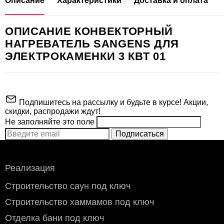
Описание
Характеристики
Доставка и оплата
ОПИСАНИЕ КОНВЕКТОРНЫЙ
НАГРЕВАТЕЛЬ SANGENS ДЛЯ
ЭЛЕКТРОКАМЕНКИ 3 КВТ 01
Подпишитесь на рассылку и будьте в курсе! Акции,
скидки, распродажи ждут!
Не заполняйте это поле
Подписаться
ВНИМАНИЕ!
Реализация
Производитель
Sangens
Строительство саун под ключ
Строительство хаммамов под ключ
Отделка бани под ключ
Стоимость доставки по Москве (в пределах МКАД)
: