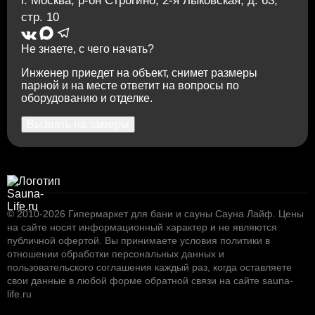
г. Москва
,
р-он Строгино, 2-я Лыковская, д. 63,
стр. 10
Не знаете, с чего начать?
Инженер приедет на объект, снимет размеры
парной и на месте ответит на вопросы по
оборудованию и отделке.
Вызвать на замеры
© 2010-2026
Гипермаркет для бани и сауны Сауна Лайф
.
Цены
на сайте носят информационный характер и не являются
публичной офертой. Вы принимаете условия
политики в
отношении обработки персональных данных
и
пользовательского соглашения
каждый раз, когда оставляете
свои данные в любой форме обратной связи на сайте sauna-
life.ru