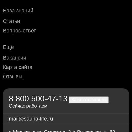
- мелкогабаритного груза (до 50х40х70 см) - 800 рублей
- крупногабаритного - 1200 рублей
База знаний
Условия оплаты
Статьи
Наличный расчёт
: возможен при доставке курьером или
Вопрос-ответ
самовывозе (Москва и область).
Безналичный расчёт
:
Ещё
Дебетовой или кредитной пластиковой картой
при
самовывозе с нашего склада в Москве, а также при
Вакансии
доставке водителем по Москве и области
(необходимо уточнить перед доставкой)
Карта сайта
Переводом по счёту: для физлиц — через любой
Отзывы
банк; для юрлиц и ИП — без НДС, по
предварительной заявке.
Через приложение Сбербанк онлайн
Переводом на карту Сбербанка
8 800 500-47-13
По счету в отделении любого банка
Заказать звонок
Сейчас работаем
mail@sauna-life.ru