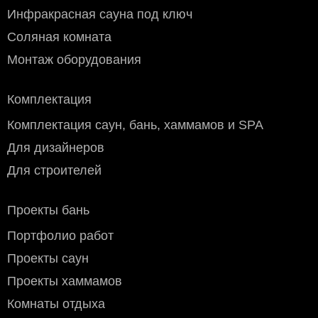
Инфракрасная сауна под ключ
Доставка производится собственными курьерами с
понедельника по субботу. Воскресенье - выходной.
Соляная комната
Доставка в центр Москвы, (внутри третьего транспортного
кольца ТТК) предварительно оговаривается.
Монтаж оборудования
Бесплатно при заказе свыше 100 000 руб.
Мелкогабаритный груз (до 50×40×70 см): 800 руб.
Комплектация
Крупногабаритный груз: 1200 руб.
Стоимость доставки за пределы МКАД (по
Комплектация саун, бань, хаммамов и SPA
Московской области)
: Тариф по Москве + 50 руб./км в
одну сторону.
Для дизайнеров
Доставка по РОССИИ.
Для строителей
Доставка производится транспортной компанией до
терминала в вашем городе
или ближайшего к нему
пункту выдачи. Стоимость доставки оплачивается вами
Проекты бань
при получении заказа по тарифам транспортной
компании. Вы можете забрать заказ самостоятельно или
Портфолио работ
оформить доставку по адресу признспортной компании.
Мы предлагаем следующие транспортные компании:
Проекты саун
СДЭК, ПЭК, Деловые линии, ЖелДорЭкспедиция, Байкал
Проекты хаммамов
Сервис и другие компании которые вам удобны.
Стоимость доставки
до транспортной компании в
Комнаты отдыха
пределах МКАД: