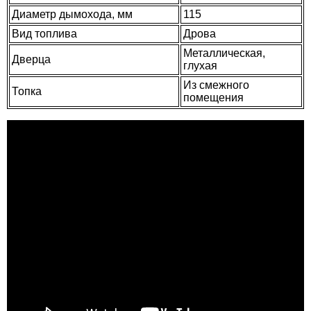
Диаметр дымохода, мм
115
Вид топлива
Дрова
Металлическая,
Дверца
глухая
Из смежного
Топка
помещения