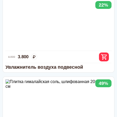
22%
Наличный расчёт
: возможен при доставке курьером или
самовывозе (Москва и область).
Безналичный расчёт
:
Дебетовой или кредитной пластиковой картой
при
самовывозе с нашего склада в Москве, а также при
доставке водителем по Москве и области
(необходимо уточнить перед доставкой)
Переводом по счёту: для физлиц — через любой
банк; для юрлиц и ИП — без НДС, по
предварительной заявке.
3.800
4.900
Через приложение Сбербанк онлайн
Переводом на карту Сбербанка
Увлажнитель воздуха подвесной
По счету в отделении любого банка
49%